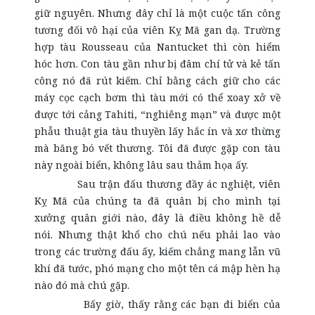
giữ nguyên. Nhưng đây chỉ là một cuộc tấn công
tương đối vô hại của viên Kỵ Mã gan dạ. Trường
hợp tàu Rousseau của Nantucket thì còn hiểm
hóc hơn. Con tàu gần như bị đâm chí tử và kẻ tấn
công nó đã rút kiếm. Chỉ bằng cách giữ cho các
máy cọc cạch bơm thì tàu mới có thể xoay xở về
được tới cảng Tahiti, “nghiêng mạn” và được một
phẫu thuật gia tàu thuyền lấy hắc ín và xơ thừng
mà băng bó vết thương. Tôi đã được gặp con tàu
này ngoài biển, không lâu sau thảm họa ấy.
Sau trận đấu thương đầy ác nghiệt, viên
Kỵ Mã của chúng ta đã quân bị cho mình tại
xưởng quân giới nào, đây là điều không hề dễ
nói. Nhưng thật khổ cho chú nếu phải lao vào
trong các trường đấu ấy, kiếm chẳng mang lẫn vũ
khí đã tước, phó mạng cho một tên cá mập hèn hạ
nào đó mà chú gặp.
Bấy giờ, thấy rằng các bạn đi biển của