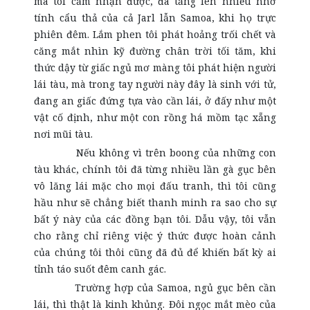
mà tôi cảm nhận được, đã tăng lên nhiều nhờ
tính cẩu thả của cả Jarl lẫn Samoa, khi họ trực
phiên đêm. Lắm phen tôi phát hoảng trối chết và
căng mắt nhìn kỹ đường chân trời tối tăm, khi
thức dậy từ giấc ngủ mơ màng tôi phát hiện người
lái tàu, mà trong tay người này đây là sinh với tử,
đang an giấc đứng tựa vào cần lái, ở đấy như một
vật cố định, như một con rồng há mồm tạc xẵng
nơi mũi tàu.
Nếu không vì trên boong của những con
tàu khác, chính tôi đã từng nhiều lần gà gục bên
vô lăng lái mặc cho mọi đấu tranh, thì tôi cũng
hầu như sẽ chẳng biết thanh minh ra sao cho sự
bất ý này của các đồng bạn tôi. Dẫu vậy, tôi vẫn
cho rằng chỉ riêng việc ý thức được hoàn cảnh
của chúng tôi thôi cũng đã đủ để khiến bất kỳ ai
tỉnh táo suốt đêm canh gác.
Trường hợp của Samoa, ngủ gục bên cần
lái, thì thật là kinh khủng. Đôi ngọc mắt mèo của