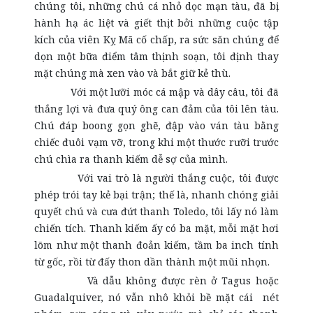
chúng tôi, những chú cá nhỏ dọc mạn tàu, đã bị
hành hạ ác liệt và giết thịt bởi những cuộc tập
kích của viên Kỵ Mã cố chấp, ra sức săn chúng để
dọn một bữa điểm tâm thịnh soạn, tôi định thay
mặt chúng mà xen vào và bắt giữ kẻ thù.
Với một lưỡi móc cá mập và dây câu, tôi đã
thắng lợi và đưa quý ông can đảm của tôi lên tàu.
Chú đáp boong gọn ghẽ, đập vào ván tàu bằng
chiếc đuôi vạm vỡ, trong khi một thước rưỡi trước
chú chìa ra thanh kiếm dễ sợ của mình.
Với vai trò là người thắng cuộc, tôi được
phép trói tay kẻ bại trận; thế là, nhanh chóng giải
quyết chú và cưa đứt thanh Toledo, tôi lấy nó làm
chiến tích. Thanh kiếm ấy có ba mặt, mỗi mặt hơi
lõm như một thanh đoản kiếm, tầm ba inch tính
từ gốc, rồi từ đấy thon dần thành một mũi nhọn.
Và dẫu không được rèn ở Tagus hoặc
Guadalquiver, nó vẫn nhô khỏi bề mặt cái nét