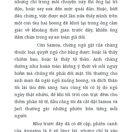
nhưng chỉ trong mỗi chuyện này thì ông lại trì
độn, hoặc say sưa đến mức quái đản. Hoặc, biết
đâu chừng, việc được một lần nữa thấy mình trên
một con tàu hai boong đã khơi lại trong ông cảm
giác về khoảng thời gian trước đây, khiến ông
đắm chìm trong sự an toàn giả dối.
Còn Samoa, chứng ngủ gật của chàng
thuộc loại quyết ngủ cho bằng được: hoặc là thấy
chiêm bao, hoặc là thấy tử thần. Anh chàng
dường như hoàn toàn không ý thức về nỗi nguy
hiểm mà chúng tôi phải đối mặt. Tôi thường cho
anh man dã ngái ngủ xuống boong, và đích thân
tôi lái tàu đến sáng. Sau cùng tôi có lý do ngủ
ngày thật nhiều, để khi tối trời còn trực đêm cho
thêm phần tử tế, dẫu rằng tôi đã cắt đặt Samoa và
Jarl thường gác những phiên bốn tiếng mỗi
người.
Như trước đây đã có đề cập, phiên canh
của Annatoo là ở vô lăng lái, nhưng chỉ là vào