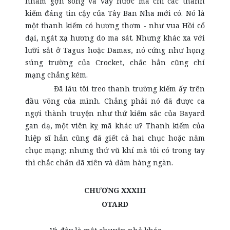
nhám gợn sóng và vảy nước mà chỉ các thanh
kiếm đáng tin cậy của Tây Ban Nha mới có. Nó là
một thanh kiếm có hương thơm - như vua Hồi cổ
đại, ngát xạ hương do ma sát. Nhưng khác xa với
lưỡi sắt ở Tagus hoặc Damas, nó cứng như họng
súng trường của Crocket, chắc hẳn cũng chí
mạng chẳng kém.
Đã lâu tôi treo thanh trường kiếm ấy trên
đầu võng của mình. Chẳng phải nó đã được ca
ngợi thành truyện như thứ kiếm sắc của Bayard
gan dạ, một viên kỵ mã khác ư? Thanh kiếm của
hiệp sĩ hẳn cũng đã giết cả hai chục hoặc năm
chục mạng; nhưng thứ vũ khí mà tôi có trong tay
thì chắc chắn đã xiên và đâm hàng ngàn.
CHƯƠNG XXXIII
OTARD