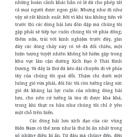
những hoàn cảnh khác hẳn có lẽ đã cho phép tất
cả mọi người được ngon giấc. Nhưng như đi như
vậy sẽ rất khinh suất. Bởi vì khi tàu không tiến về
trước thì các dòng hải lưu dồn dập mà chúng tôi
gặp phải sẽ tiếp tục cuốn chúng tôi về phía đông;
thêm nữa, trái với kinh nghiệm trước đây, gần
đây các dòng chảy này có vẻ đã đổi chiều, một
hiện tượng tuyệt nhiên không hề hiếm gặp trong
khu vực lân cận đường Xích Đạo ở Thái Bình
Dương. Và đấy là thứ đã kéo dài chuyến đi về phía
tây của chúng tôi quá đỗi. Thậm chí dưới một
luồng gió vừa phải, đôi lúc tôi còn tưởng rằng sức
gió đã kháng lại lực cuốn của những dòng hải
lưu, cho nên cứ tưởng là tàu đi được kha khá,
trong khi thực ra hầu như chúng tôi chỉ ở yên
một chỗ trên biển.
Các dòng hải lưu xích đạo của các vùng
Biển Nam có thể xem như là thứ bí ẩn nhất trong
số những điều bí ẩn.
Từ đâu mà chúng đến, đến