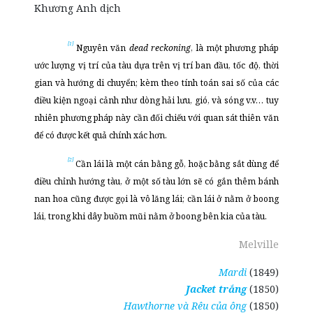
Khương Anh dịch
[1]
Nguyên văn
dead reckoning
, là một phương pháp
ước lượng vị trí của tàu dựa trên vị trí ban đầu, tốc độ, thời
gian và hướng di chuyển; kèm theo tính toán sai số của các
điều kiện ngoại cảnh như dòng hải lưu, gió, và sóng v.v… tuy
nhiên phương pháp này cần đối chiếu với quan sát thiên văn
để có được kết quả chính xác hơn.
[2]
Cần lái là một cán bằng gỗ, hoặc bằng sắt dùng để
điều chỉnh hướng tàu, ở một số tàu lớn sẽ có gắn thêm bánh
nan hoa cũng được gọi là vô lăng lái; cần lái ở nằm ở boong
lái, trong khi dây buồm mũi nằm ở boong bên kia của tàu.
Melville
Mardi
(1849)
Jacket trắng
(1850)
Hawthorne và Rêu của ông
(1850)