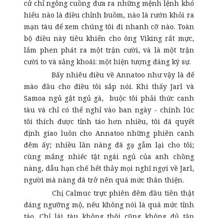
cử chỉ ngông cuồng đưa ra những mệnh lệnh khó
hiểu nào là điều chỉnh buồm, nào là rướn khỏi ra
mạn tàu để xem chúng tôi đi nhanh cỡ nào. Toàn
bộ điều này tiêu khiển cho ông Viking rất mực,
lắm phen phát ra một trận cười, và là một trận
cười to và sảng khoái: một hiện tượng đáng ký sự.
Bấy nhiêu điều về Annatoo như vậy là để
mào đầu cho điều tôi sắp nói. Khi thấy Jarl và
Samoa ngủ gật ngủ gà, buộc tôi phải thức canh
tàu và chỉ có thể nghỉ vào ban ngày - chính lúc
tôi thích được tỉnh táo hơn nhiều, tôi đã quyết
định giao luôn cho Annatoo những phiên canh
đêm ấy; nhiều lần nàng đã gạ gẫm lại cho tôi;
cùng mắng nhiếc tật ngái ngủ của anh chồng
nàng, dẫu hạn chế hết thảy mọi nghĩ ngợi về Jarl,
người mà nàng đã trở nên quá mức thân thiện.
Chị Calmuc trực phiên đêm đầu tiên thật
đáng ngưỡng mộ, nếu không nói là quá mức tỉnh
táo. Chỉ lái tàu không thôi cũng không đủ tận