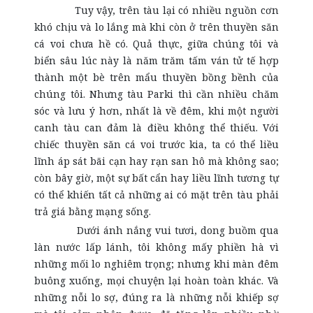
Tuy vậy, trên tàu lại có nhiều nguồn cơn
khó chịu và lo lắng mà khi còn ở trên thuyền săn
cá voi chưa hề có. Quả thực, giữa chúng tôi và
biển sâu lúc này là năm trăm tấm ván tử tế hợp
thành một bè trên mẩu thuyền bồng bềnh của
chúng tôi. Nhưng tàu Parki thì cần nhiều chăm
sóc và lưu ý hơn, nhất là về đêm, khi một người
canh tàu can đảm là điều không thể thiếu. Với
chiếc thuyền săn cá voi trước kia, ta có thể liều
lĩnh áp sát bãi cạn hay rạn san hô mà không sao;
còn bây giờ, một sự bất cẩn hay liều lĩnh tương tự
có thể khiến tất cả những ai có mặt trên tàu phải
trả giá bằng mạng sống.
Dưới ánh nắng vui tươi, dong buồm qua
làn nước lấp lánh, tôi không mấy phiền hà vì
những mối lo nghiêm trọng; nhưng khi màn đêm
buông xuống, mọi chuyện lại hoàn toàn khác. Và
những nỗi lo sợ, đúng ra là những nỗi khiếp sợ