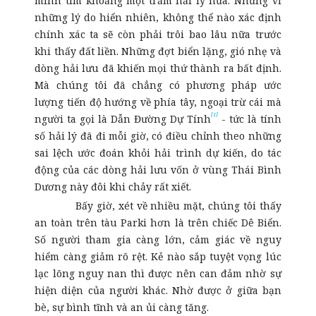
mình tìm khoảng một trăm hải lý nữa. Nhưng vì
những lý do hiển nhiên, không thể nào xác định
chính xác ta sẽ còn phải trôi bao lâu nữa trước
khi thấy đất liền. Những đợt biển lặng, gió nhẹ và
dòng hải lưu đã khiến mọi thứ thành ra bất định.
Mà chúng tôi đã chẳng có phương pháp ước
lượng tiến độ hướng về phía tây, ngoại trừ cái mà
[1]
người ta gọi là Dẫn Đường Dự Tính
- tức là tính
số hải lý đã đi mỗi giờ, có điều chỉnh theo những
sai lệch ước đoán khỏi hải trình dự kiến, do tác
động của các dòng hải lưu vốn ở vùng Thái Bình
Dương này đôi khi chảy rất xiết.
Bấy giờ, xét về nhiều mặt, chúng tôi thấy
an toàn trên tàu Parki hơn là trên chiếc Dê Biển.
Số người tham gia càng lớn, cảm giác về nguy
hiểm càng giảm rõ rệt. Kẻ nào sắp tuyệt vọng lúc
lạc lõng nguy nan thì được nên can đảm nhờ sự
hiện diện của người khác. Nhờ được ở giữa bạn
bè, sự bình tĩnh và an ủi càng tăng.