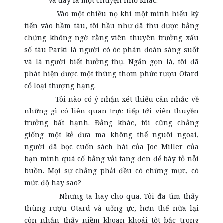
Và đây là một chuyện nhỏ khác.
Vào một chiều nọ khi một mình hiếu kỳ
tiến vào hầm tàu, tôi hầu như đã thu được bằng
chứng không ngờ rằng viên thuyên trưởng xấu
số tàu Parki là người có óc phán đoán sáng suốt
và là người biết hưởng thụ. Ngắn gọn là, tôi đã
phát hiện được một thùng thơm phức rượu Otard
cổ loại thượng hạng.
Tôi nào có ý nhận xét thiếu cân nhắc về
những gì có liên quan trực tiếp tới viên thuyền
trưởng bất hạnh. Đằng khác, tôi cũng chẳng
giống một kẻ đưa ma không thể nguôi ngoai,
người đã bọc cuốn sách hài của Joe Miller của
bạn mình quá cố bằng vải tang đen để bày tỏ nỗi
buồn. Mọi sự chẳng phải đều có chừng mực, có
mức độ hay sao?
Nhưng ta hãy cho qua. Tôi đã tìm thấy
thùng rượu Otard và uống ực, hơn thế nữa lại
còn nhận thấy niềm khoan khoái tột bậc trong