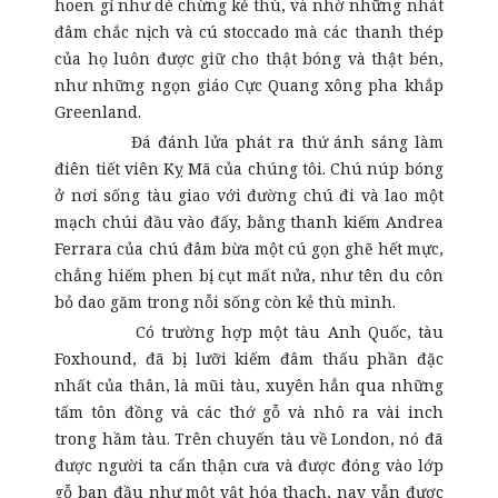
hoen gỉ như dè chừng kẻ thù, và nhờ những nhát
đâm chắc nịch và cú stoccado mà các thanh thép
của họ luôn được giữ cho thật bóng và thật bén,
như những ngọn giáo Cực Quang xông pha khắp
Greenland.
Đá đánh lửa phát ra thứ ánh sáng làm
điên tiết viên Kỵ Mã của chúng tôi. Chú núp bóng
ở nơi sống tàu giao với đường chú đi và lao một
mạch chúi đầu vào đấy, bằng thanh kiếm Andrea
Ferrara của chú đâm bừa một cú gọn ghẽ hết mực,
chẳng hiếm phen bị cụt mất nửa, như tên du côn
bỏ dao găm trong nỗi sống còn kẻ thù mình.
Có trường hợp một tàu Anh Quốc, tàu
Foxhound, đã bị lưỡi kiếm đâm thấu phần đặc
nhất của thân, là mũi tàu, xuyên hẳn qua những
tấm tôn đồng và các thớ gỗ và nhô ra vài inch
trong hầm tàu. Trên chuyến tàu về London, nó đã
được người ta cẩn thận cưa và được đóng vào lớp
gỗ ban đầu như một vật hóa thạch, nay vẫn được