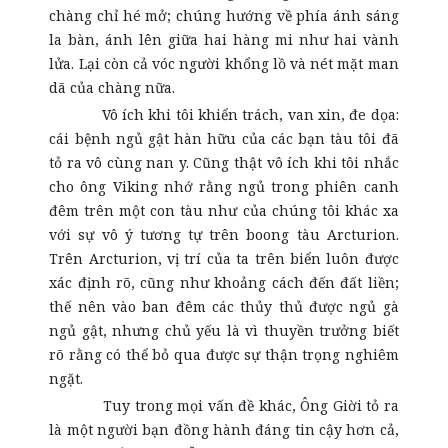
chàng chỉ hé mở; chúng hướng về phía ánh sáng
la bàn, ánh lên giữa hai hàng mi như hai vành
lửa. Lại còn cả vóc người khổng lồ và nét mặt man
dã của chàng nữa.
Vô ích khi tôi khiển trách, van xin, đe dọa:
cái bệnh ngủ gật hàn hữu của các bạn tàu tôi đã
tỏ ra vô cùng nan y. Cũng thật vô ích khi tôi nhắc
cho ông Viking nhớ rằng ngủ trong phiên canh
đêm trên một con tàu như của chúng tôi khác xa
với sự vô ý tương tự trên boong tàu Arcturion.
Trên Arcturion, vị trí của ta trên biển luôn được
xác định rõ, cũng như khoảng cách đến đất liền;
thế nên vào ban đêm các thủy thủ được ngủ gà
ngủ gật, nhưng chủ yếu là vì thuyền trưởng biết
rõ rằng có thể bỏ qua được sự thận trọng nghiêm
ngặt.
Tuy trong mọi vấn đề khác, Ông Giời tỏ ra
là một người bạn đồng hành đáng tin cậy hơn cả,