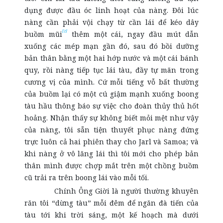
dụng được đầu óc linh hoạt của nàng. Đôi lúc
nàng cần phải vội chạy từ cần lái để kéo dây
[2]
buồm mũi
thêm một cái, ngay đầu mút dẫn
xuống các mép mạn gần đó, sau đó bồi dưỡng
bản thân bằng một hai hớp nước và một cái bánh
quy, rồi nàng tiếp tục lái tàu, đầy tự mãn trong
cương vị của mình. Cứ mỗi tiếng vỗ bất thường
của buồm lại có một cú giậm mạnh xuống boong
tàu hầu thông báo sự việc cho đoàn thủy thủ hốt
hoảng. Nhận thấy sự không biết mỏi mệt như vậy
của nàng, tôi sẵn tiện thuyết phục nàng đứng
trực luôn cả hai phiên thay cho Jarl và Samoa; và
khi nàng ở vô lăng lái thì tôi mới cho phép bản
thân mình được chợp mắt trên một chồng buồm
cũ trải ra trên boong lái vào mỗi tối.
Chính Ông Giời là người thường khuyên
răn tôi “dừng tàu” mỗi đêm để ngăn đà tiến của
tàu tới khi trời sáng, một kế hoạch mà dưới