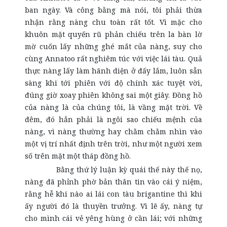
ban ngày. Và công bằng mà nói, tôi phải thừa
nhận rằng nàng chu toàn rất tốt. Vì mặc cho
khuôn mặt quyến rũ phản chiếu trên la bàn lờ
mờ cuốn lấy những ghé mắt của nàng, suy cho
cùng Annatoo rất nghiêm túc với việc lái tàu. Quả
thực nàng lấy làm hãnh diện ở đấy lắm, luôn sẵn
sàng khi tới phiên với độ chính xác tuyệt vời,
đúng giờ xoay phiên không sai một giây. Đồng hồ
của nàng là của chúng tôi, là vầng mặt trời. Về
đêm, đó hẳn phải là ngôi sao chiếu mệnh của
nàng, vì nàng thường hay chằm chằm nhìn vào
một vị trí nhất định trên trời, như một người xem
số trên mặt một tháp đồng hồ.
Bằng thứ lý luận kỳ quái thế này thế nọ,
nàng đã phỉnh phờ bản thân tin vào cái ý niệm,
rằng hễ khi nào ai lái con tàu brigantine thì khi
ấy người đó là thuyền trưởng. Vì lẽ ấy, nàng tự
cho mình cái vẻ yêng hùng ở cần lái; với những