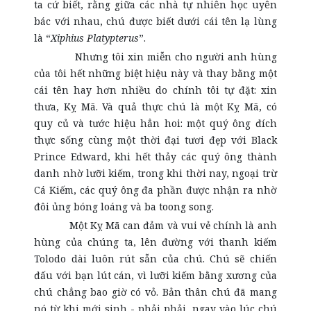
ta cứ biết, rằng giữa các nhà tự nhiên học uyên
bác với nhau, chú được biết dưới cái tên lạ lùng
là “
Xiphius Platypterus
”.
Nhưng tôi xin miễn cho người anh hùng
của tôi hết những biệt hiệu này và thay bằng một
cái tên hay hơn nhiều do chính tôi tự đặt: xin
thưa, Kỵ Mã. Và quả thực chú là một Kỵ Mã, có
quy củ và tước hiệu hẳn hoi: một quý ông đích
thực sống cùng một thời đại tươi đẹp với Black
Prince Edward, khi hết thảy các quý ông thành
danh nhờ lưỡi kiếm, trong khi thời nay, ngoại trừ
Cá Kiếm, các quý ông đa phần được nhận ra nhờ
đôi ủng bóng loáng và ba toong song.
Một Kỵ Mã can đảm và vui vẻ chính là anh
hùng của chúng ta, lên đường với thanh kiếm
Tolodo dài luôn rút sẵn của chú. Chú sẽ chiến
đấu với bạn lút cán, vì lưỡi kiếm bằng xương của
chú chẳng bao giờ có vỏ. Bản thân chú đã mang
nó từ khi mới sinh - phải phải, ngay vào lúc chú