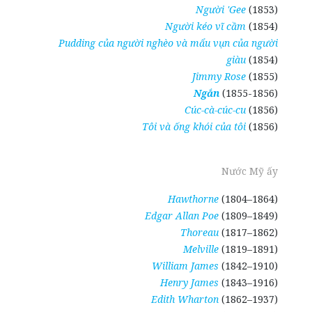
Người 'Gee
(1853)
Người kéo vĩ cầm
(1854)
Pudding của người nghèo và mẩu vụn của người
giàu
(1854)
Jimmy Rose
(1855)
Ngắn
(1855-1856)
Cúc-cà-cúc-cu
(1856)
Tôi và ống khói của tôi
(1856)
Nước Mỹ ấy
Hawthorne
(1804–1864)
Edgar Allan Poe
(1809–1849)
Thoreau
(1817–1862)
Melville
(1819–1891)
William James
(1842–1910)
Henry James
(1843–1916)
Edith Wharton
(1862–1937)