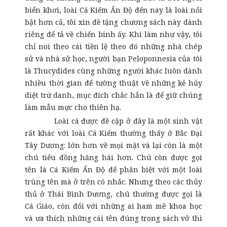
biển khơi, loài Cá Kiếm Ấn Độ đến nay là loài nổi
bật hơn cả, tôi xin đề tặng chương sách này dành
riêng để tả về chiến binh ấy. Khi làm như vậy, tôi
chỉ noi theo cái tiền lệ theo đó những nhà chép
sử và nhà sử học, người bạn Peloponnesia của tôi
là Thucydides cùng những người khác luôn dành
nhiều thời gian để tường thuật về những kẻ hủy
diệt trứ danh, mục đích chắc hẳn là để giữ chúng
làm mẫu mực cho thiên hạ.
Loài cá được đề cập ở đây là một sinh vật
rất khác với loài Cá Kiếm thường thấy ở Bắc Đại
Tây Dương: lớn hơn về mọi mặt và lại còn là một
chú tiểu đồng hăng hái hơn. Chú còn được gọi
tên là Cá Kiếm Ấn Độ để phân biệt với một loài
trùng tên mà ở trên có nhắc. Nhưng theo các thủy
thủ ở Thái Bình Dương, chú thường được gọi là
Cá Giáo, còn đối với những ai ham mê khoa học
và ưa thích những cái tên đúng trong sách vở thì