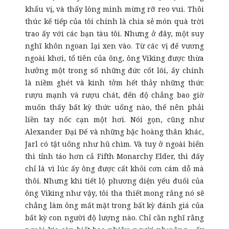
khẩu vị, và thấy lòng mình mừng rỡ reo vui. Thôi
thúc kế tiếp của tôi chính là chia sẻ món quà trời
trao ấy với các bạn tàu tôi. Nhưng ở đây, một suy
nghĩ khôn ngoan lại xen vào. Từ các vị đế vương
ngoài khơi, tổ tiên của ông, ông Viking được thừa
hưởng một trong số những đức cốt lõi, ấy chính
là niềm ghét và kinh tởm hết thảy những thức
rượu mạnh và rượu chát, đến độ chẳng bao giờ
muốn thấy bất kỳ thức uống nào, thế nên phải
liền tay nốc cạn một hơi. Nói gọn, cũng như
Alexander Đại Đế và những bậc hoàng thân khác,
Jarl có tật uống như hũ chìm. Và tuy ở ngoài biển
thì tỉnh táo hơn cả Fifth Monarchy Elder, thì đấy
chỉ là vì lúc ấy ông được cất khỏi cơn cám dỗ mà
thôi. Nhưng khi tiết lộ phương diện yếu đuối của
ông Viking như vậy, tôi tha thiết mong rằng nó sẽ
chẳng làm ông mất mặt trong bất kỳ đánh giá của
bất kỳ con người độ lượng nào. Chỉ cần nghĩ rằng