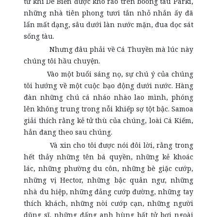
từ khi Dê Biển được khô ráo trên boong tàu Parki,
những nhà tiên phong tươi tắn nhỏ nhắn ấy đã
lẩn mất dạng, sâu dưới làn nước mặn, đua dọc sát
sống tàu.
Nhưng đâu phải về Cá Thuyền mà lúc này
chúng tôi hầu chuyện.
Vào một buổi sáng nọ, sự chú ý của chúng
tôi hướng về một cuộc bạo động dưới nước. Hàng
đàn những chú cá nháo nhào lao mình, phóng
lên không trung trong nỗi khiếp sợ tột bậc. Samoa
giải thích rằng kẻ tử thù của chúng, loài Cá Kiếm,
hẳn đang theo sau chúng.
Và xin cho tôi được nói đôi lời, rằng trong
hết thảy những tên bá quyền, những kẻ khoác
lác, những phường du côn, những bè giặc cướp,
những vị Hector, những bậc quân ngư, những
nhà du hiệp, những đảng cướp đường, những tay
thích khách, những nòi cướp cạn, những người
dũng sĩ, những đấng anh hùng bất tử bơi ngoài