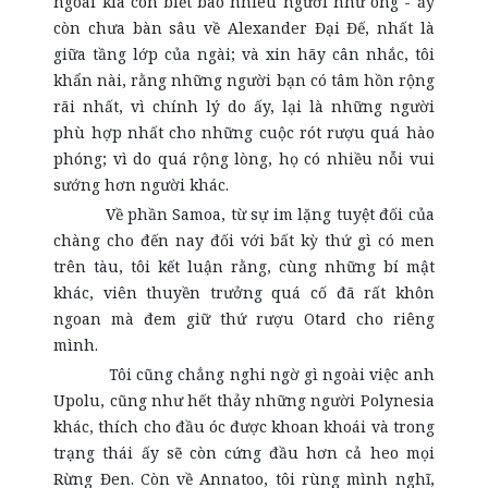
ngoài kia còn biết bao nhiêu người như ông - ấy
còn chưa bàn sâu về Alexander Đại Đế, nhất là
giữa tầng lớp của ngài; và xin hãy cân nhắc, tôi
khẩn nài, rằng những người bạn có tâm hồn rộng
rãi nhất, vì chính lý do ấy, lại là những người
phù hợp nhất cho những cuộc rót rượu quá hào
phóng; vì do quá rộng lòng, họ có nhiều nỗi vui
sướng hơn người khác.
Về phần Samoa, từ sự im lặng tuyệt đối của
chàng cho đến nay đối với bất kỳ thứ gì có men
trên tàu, tôi kết luận rằng, cùng những bí mật
khác, viên thuyền trưởng quá cố đã rất khôn
ngoan mà đem giữ thứ rượu Otard cho riêng
mình.
Tôi cũng chẳng nghi ngờ gì ngoài việc anh
Upolu, cũng như hết thảy những người Polynesia
khác, thích cho đầu óc được khoan khoái và trong
trạng thái ấy sẽ còn cứng đầu hơn cả heo mọi
Rừng Đen. Còn về Annatoo, tôi rùng mình nghĩ,