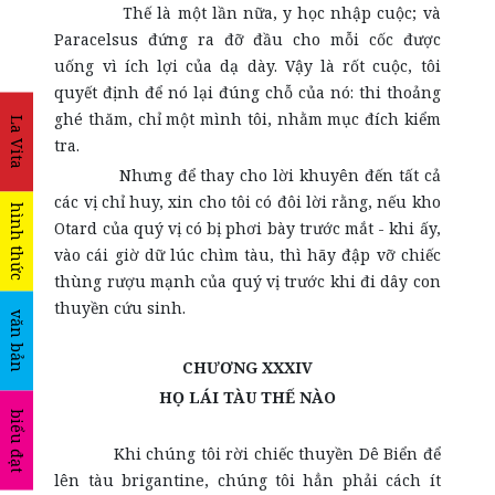
Thế là một lần nữa, y học nhập cuộc; và
Paracelsus đứng ra đỡ đầu cho mỗi cốc được
uống vì ích lợi của dạ dày. Vậy là rốt cuộc, tôi
quyết định để nó lại đúng chỗ của nó: thi thoảng
ghé thăm, chỉ một mình tôi, nhằm mục đích kiểm
La Vita
tra.
Nhưng để thay cho lời khuyên đến tất cả
các vị chỉ huy, xin cho tôi có đôi lời rằng, nếu kho
hình thức
Otard của quý vị có bị phơi bày trước mắt - khi ấy,
vào cái giờ dữ lúc chìm tàu, thì hãy đập vỡ chiếc
thùng rượu mạnh của quý vị trước khi đi dây con
thuyền cứu sinh.
văn bản
CHƯƠNG XXXIV
HỌ LÁI TÀU THẾ NÀO
biểu đạt
Khi chúng tôi rời chiếc thuyền Dê Biển để
lên tàu brigantine, chúng tôi hẳn phải cách ít