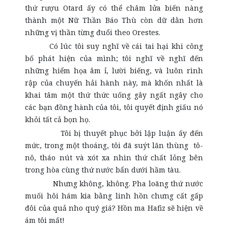
thứ rượu Otard ấy có thể châm lửa biến nàng
thành một Nữ Thần Báo Thù còn dữ dằn hơn
những vị thần từng đuổi theo Orestes.
Có lúc tôi suy nghĩ về cái tai hại khi công
bố phát hiện của mình; tôi nghĩ về nghĩ đến
những hiểm họa âm ỉ, lười biếng, và luôn rình
rập của chuyến hải hành này, mà khốn nhất là
khai tâm một thứ thức uống gây ngất ngây cho
các bạn đồng hành của tôi, tôi quyết định giấu nó
khỏi tất cả bọn họ.
Tôi bị thuyết phục bởi lập luận ấy đến
mức, trong một thoáng, tôi đã suýt lăn thùng tô-
nô, tháo nút và xót xa nhìn thứ chất lỏng bên
trong hòa cùng thứ nước bẩn dưới hầm tàu.
Nhưng không, không. Pha loãng thứ nước
muối hôi hám kia bằng linh hồn chưng cất gấp
đôi của quả nho quý giá? Hồn ma Hafiz sẽ hiện về
ám tôi mất!