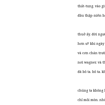
thất-tung. vào g
đầu thập-niên bấ
thuở ấy. đời ngư
hơn ư? khi ngày
và cơn chán trư
nơi wagner. và t
đã bỏ ta. bỏ ta. 
chúng ta không l
chỉ mỏi mòn. nh