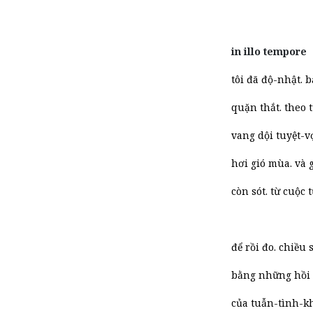
in illo tempore
tôi đã độ-nhật.
quặn thắt. theo 
vang dội tuyệt-
hơi gió mùa. và
còn sót. từ cuộc 
để rồi đo. chiều
bằng những hồi
của tuẫn-tình-khú