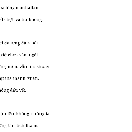
iữa lòng manhattan
t chợt. và hư-không.
ời đã từng đậm nét
 giờ chưa xám ngắt.
ờng-niên. vẫn tìm khuây
hịt thà thanh-xuân.
không dấu vết.
ớn lên. không. chúng ta
ững tàn-tích tha ma