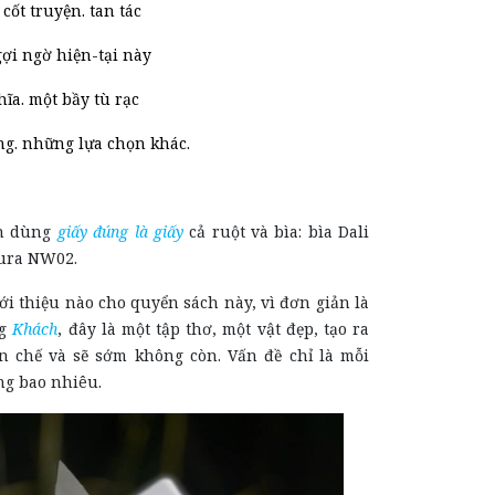
cốt truyện. tan tác
ợi ngờ hiện-tại này
ĩa. một bầy tù rạc
ng. những lựa chọn khác.
n dùng
giấy đúng là giấy
cả ruột và bìa: bìa Dali
tura NW02.
ới thiệu nào cho quyển sách này, vì đơn giản là
ng
Khách
, đây là một tập thơ, một vật đẹp, tạo ra
n chế và sẽ sớm không còn. Vấn đề chỉ là mỗi
ng bao nhiêu.