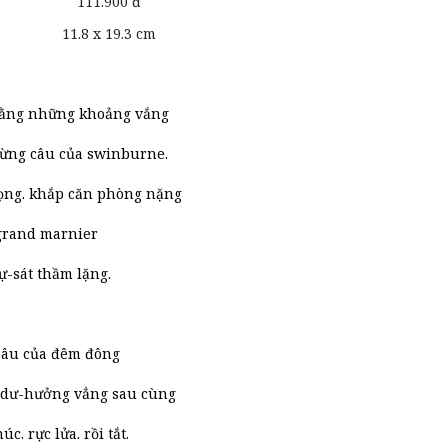
111.900 đ
11.8 x 19.3 cm
 bằng những khoảng vắng
từng câu của swinburne.
vọng. khắp căn phòng nặng
 grand marnier
tự-sát thầm lặng.
 sâu của đêm đông
 dư-hưởng vẳng sau cùng
c. rực lửa. rồi tắt.