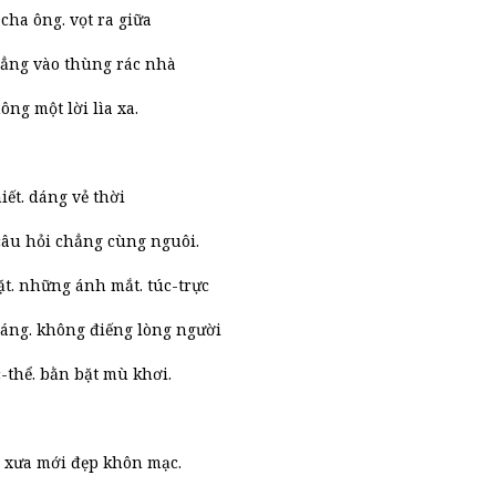
ha ông. vọt ra giữa
uẳng vào thùng rác nhà
ông một lời lìa xa.
hiết. dáng vẻ thời
câu hỏi chẳng cùng nguôi.
. những ánh mắt. túc-trực
sáng. không điếng lòng người
-thể. bằn bặt mù khơi.
 xưa mới đẹp khôn mạc.