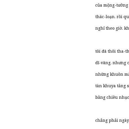
của mộng-tưởng c
thác-loạn. rồi q
nghỉ theo giờ. kh
tôi đã thôi tha-t
dĩ-vãng. nhưng 
những khuôn mặt
tàn khuya tảng 
bằng chiều nhục
chẳng phải ngày