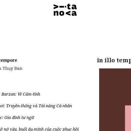
in illo tem
o tempore
n Thụy Đan
Barzun: Về Cảm-tính
liot: Truyền-thống và Tài-năng Cá-nhân
c: Gia đình tư ngữ
ở nớ vậy, buổi dạ-minh của cuộc phục-hồi