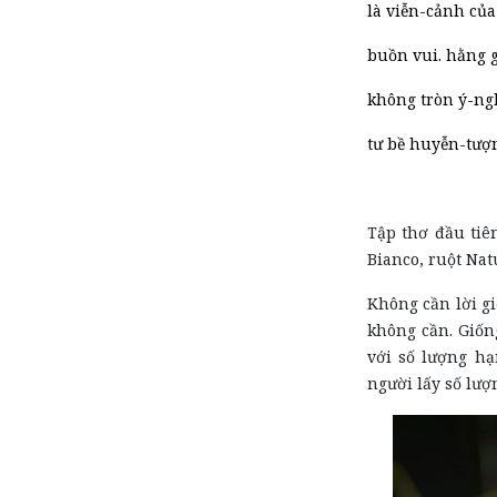
là viễn-cảnh của 
buồn vui. hằng g
không tròn ý-ngh
tư bề huyễn-tượ
Tập thơ đầu tiê
Bianco, ruột Na
Không cần lời gi
không cần. Giố
với số lượng hạ
người lấy số lượ