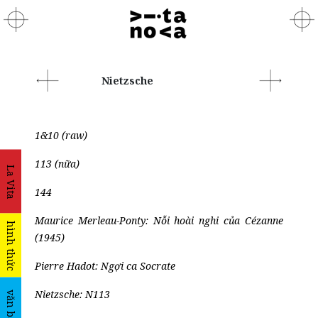
Nietzsche
1&10 (raw)
113 (nữa)
La Vita
144
Maurice Merleau-Ponty: Nỗi hoài nghi của Cézanne
hình thức
(1945)
Pierre Hadot: Ngợi ca Socrate
Nietzsche: N113
văn bản