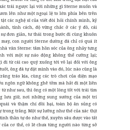
xác trái ngược lại với những gì Sterne muốn và
vươn lên như một ngoại lệ to lớn phía bên trên
tật các nghệ sĩ của viết đòi hỏi chính mình, kỷ
hành, tính cách, độ vững chắc ở các ý đồ, cái
 sự đơn giản, tư thái trong bước đi cùng khuôn
 may, con người Sterne dường đã chỉ có quá ít
nhà văn Sterne: tâm hồn sóc của ông nhảy tưng
nh với một sự náo động không thể cưỡng lại;
 đi từ cái cao quý xuống tới vô lại đối với ông
uốt, ông đã tự đặt mình vào đó, lúc nào cũng là
trâng tráo kia, cùng các trò chơi của diện mạo
ếu ngôn ngữ không ghê tởm mà hắt đi một liên
ừ như sau, thì ông có một lòng tốt với trái tim
g lưu giữ, nơi những sung sướng của một trí
quái và thậm chí đồi bại, toàn bộ ân sủng có
 trong trắng. Một sự lưỡng như thế của xác thịt
tinh thần tự do như thế, xuyên sâu được vào tất
ơ của cơ thể, có lẽ chưa từng người nào từng sở