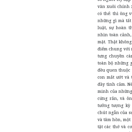
văn xuôi chính 
có thể: thì ông 
những gì mà tất 
luật, sự hoàn t
nhìn toàn cảnh,
mặt. Thật không
điểm chung với 
tưng chuyền cà
toàn bộ những gì
đều quen thuộc t
con mắt ướt và 
đầy tình cảm. N
minh của những t
cứng rắn, và ôn
tưởng tượng kỳ 
chút ngẫn của sự
và tâm hồn, một 
tật các thớ và c