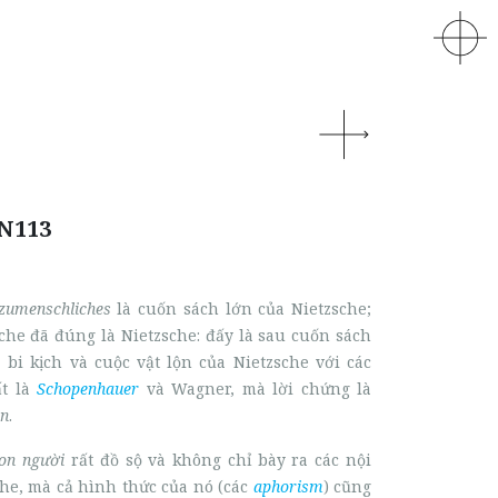
 N113
lzumenschliches
là cuốn sách lớn của Nietzsche;
sche đã đúng là Nietzsche: đấy là sau cuốn sách
 bi kịch và cuộc vật lộn của Nietzsche với các
ất là
Schopenhauer
và Wagner, mà lời chứng là
en
.
on người
rất đồ sộ và không chỉ bày ra các nội
che, mà cả hình thức của nó (các
aphorism
) cũng