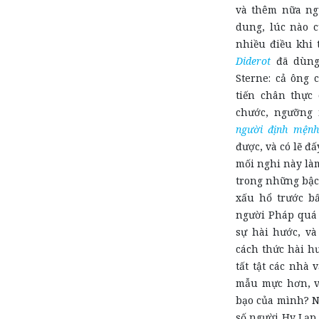
và thêm nữa ngư
dung, lúc nào 
nhiều điều khi
Diderot
đã dùng 
Sterne: cả ông 
tiến chân thực 
chước, ngưỡng 
người định mệnh
được, và có lẽ đ
mối nghi này l
trong những bậc
xấu hổ trước bấ
người Pháp quá
sự hài hước, và
cách thức hài hư
tất tật các nhà 
mẫu mực hơn, và
bạo của mình? Nh
số người Hy Lạp 