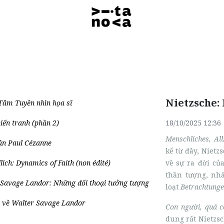
Nietzsche:
Tâm Tuyền nhìn họa sĩ
iến tranh (phần 2)
18/10/2025 12:36
Menschliches, Al
ận Paul Cézanne
kể từ đây, Nietz
llich: Dynamics of Faith (non édité)
về sự ra đời của
thần tượng, nh
 Savage Landor: Những đối thoại tưởng tượng
loạt
Betrachtung
ú về Walter Savage Landor
Con người, quá c
dung rất Nietzs