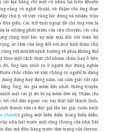
ẫn cái kia bằng chỉ một cú nhíu lại trên khuôn
ng cũng có nghệ thuật, và thậm chí ông thực
 đầy chủ ý, về việc cùng lúc đúng và nhầm, trộn
à đùa giễu. Các trữ tình ngoại đề của ông vừa là
ừa là những phát triển của câu chuyện; các câu
ựng cùng một lúc sự mỉa mai đối với toàn bộ
rọng, ác cảm của ông đối với mọi tinh thần chủ
i cùng với một khuynh hướng về phía không thể
 gì theo một cách thức chỉ nhàm chán hay ở bên
h đó, ông làm sinh ra ở người đọc đúng nghĩa
thiếu chắc chắn về việc chẳng rõ người ta đang
a đang đứng hay đang nằm, cái cảm giác rất cận
ơ lửng. Ông, tác giả mềm dẻo nhất, thông truyền
 mình một cái gì đó từ sự mềm dẻo ấy. Thậm chí
n tới chỗ đảo ngược các vai thật bất thình lình,
mình thành vừa cả độc giả lẫn tác giả; cuốn sách
am Shandy
] giống một biểu diễn trong biểu diễn,
của nhà hát trước một công chúng của nhà hát
ín đáo mà đầu hàng trước tâm trạng của Sterne,