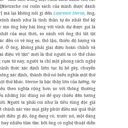
 [Nietzsche coi cuốn sách của mình được dành
y] mà lại không nói gì đến
Laurence Sterne
, ông,
vinh danh như là tinh thần tự do nhất thế kỷ
 xin ông hãy hài lòng với vinh dự được gọi là
hất của mọi thời, so sánh với ông thì tất tật
c đều có vẻ õng ẹo, thô lậu, thiếu độ lượng và
. Ở ông, không phải giai điệu hoàn chỉnh và
ai điệu vô tận" mới là thứ người ta có thể chào
 cụm từ này, người ta chỉ một phong cách nghệ
hình thức xác định liên tục bị bẻ gãy, chuyển
không xác định, thành thử nó biểu nghĩa một thứ
một thứ khác. Sterne là bậc thầy lớn của
lưỡng
, từ
iểu theo nghĩa rộng hơn so với thông thường
ểu những lúc dùng nó để quy chiếu đến tương
ới. Người ta phải coi như là tiêu tùng độc giả
t chính xác vào mọi giây phút điều mà quả thật
ột điều gì đó, ông đang có, trước nó, một dáng
 hay nhiều tủm tỉm: bởi ông có nghệ thuật diễn