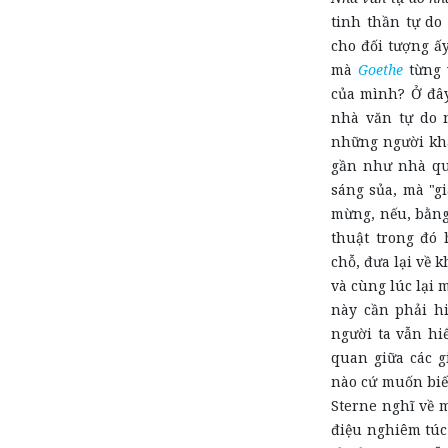
tinh thần tự do
cho đối tượng ấ
mà
Goethe
từng 
của mình? Ở đây
nhà văn tự do n
những người khá
gần như nhà quê
sáng sủa, mà "gi
mừng, nếu, bằng
thuật trong đó 
chỗ, đưa lại về 
và cùng lúc lại 
này cần phải h
người ta vẫn hi
quan giữa các gi
nào cứ muốn biế
Sterne nghĩ về m
điệu nghiêm túc