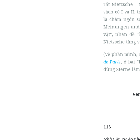
rất Nietzsche -
sách có I và II,
là châm ngôn số
Meinungen und Sp
vặt", nhan đề "
Nietzsche từng vi
(Về phần mình, 
de Paris
, ở bài 
dùng Sterne làm 
Ve
113
Nhà văn tự do nh