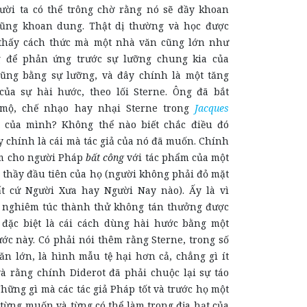
ời ta có thể trông chờ rằng nó sẽ đầy khoan
cũng khoan dung. Thật dị thường và học được
 thấy cách thức mà một nhà văn cũng lớn như
để phản ứng trước sự lưỡng chung kia của
cũng bằng sự lưỡng, và đây chính là một tăng
của sự hài hước, theo lối Sterne. Ông đã bắt
mộ, chế nhạo hay nhại Sterne trong
Jacques
của mình? Không thể nào biết chắc điều đó
ấy chính là cái mà tác giả của nó đã muốn. Chính
àm cho người Pháp
bất công
với tác phẩm của một
 thầy đầu tiên của họ (người không phải đỏ mặt
t cứ Người Xưa hay Người Nay nào). Ấy là vì
 nghiêm túc thành thử không tán thưởng được
 đặc biệt là cái cách dùng hài hước bằng một
ớc này. Có phải nói thêm rằng Sterne, trong số
văn lớn, là hình mẫu tệ hại hơn cả, chẳng gì ít
 rằng chính Diderot đã phải chuộc lại sự táo
ững gì mà các tác giả Pháp tốt và trước họ một
từng muốn và từng có thể làm trong địa hạt của