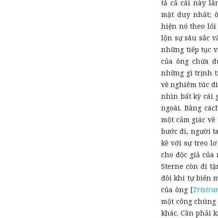
tả cả cái này l
mặt duy nhất; ô
hiện nó theo lối
lộn sự sâu sắc v
những tiếp tục v
của ông chứa đ
những gì trịnh t
về nghiêm túc đ
nhìn bất kỳ cái
ngoài. Bằng các
một cảm giác về 
bước đi, người t
kề với sự treo l
cho độc giả của
Sterne còn đi tậ
đôi khi tự biến 
của ông [
Tristr
một công chúng 
khác. Cần phải k