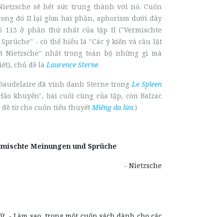
 Nietzsche sẽ hết sức trung thành với nó. Cuốn
 trong đó II lại gồm hai phần, aphorism dưới đây
 113 ở phần thứ nhất của tập II ("Vermischte
rüche" - có thể hiểu là "Các ý kiến và câu lặt
ít Nietzsche" nhất trong toàn bộ những gì mà
ết), chủ đề là
Laurence Sterne
.
Baudelaire đã vinh danh Sterne trong
Le Spleen
"Hảo khuyển", bài cuối cùng của tập, còn Balzac
đề từ cho cuốn tiểu thuyết
Miếng da lừa
.)
rmischte Meinungen und Sprüche
- Nietzsche
ất
. - Làm sao, trong một cuốn sách dành cho các