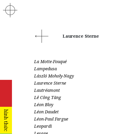
Laurence Sterne
La Motte-Fouqué
Lampedusa
László Moholy-Nagy
Laurence Sterne
Lautréamont
Lê Công Tăng
Léon Bloy
Léon Daudet
hình thức
Léon-Paul Fargue
Leopardi
Lesage