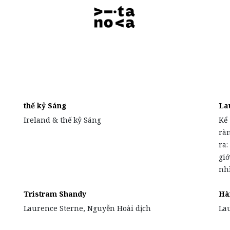
thế kỷ Sáng
La
Ireland & thế kỷ Sáng
Kể
rà
ra:
giớ
nh
Tristram Shandy
Hà
Laurence Sterne, Nguyễn Hoài dịch
La