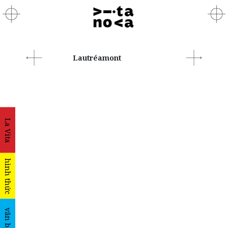
Lautréamont
La Vita
hình thức
văn bản