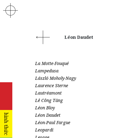
Léon Daudet
La Motte-Fouqué
Lampedusa
László Moholy-Nagy
Laurence Sterne
Lautréamont
Lê Công Tăng
Léon Bloy
Léon Daudet
hình thức
Léon-Paul Fargue
Leopardi
Lesage