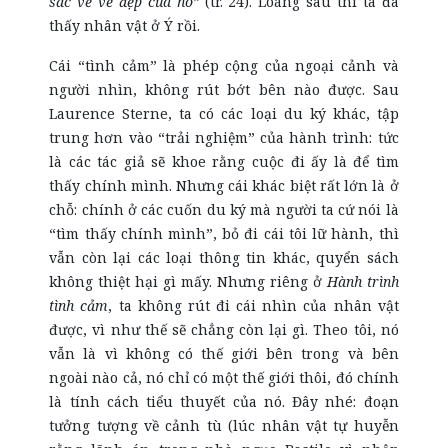
sắc về vẻ đẹp của nó”
(tr. 24). Loáng sau thì ta đã
thấy nhân vật ở Ý rồi.
Cái “tình cảm” là phép cộng của ngoại cảnh và
người nhìn, không rút bớt bên nào được. Sau
Laurence Sterne, ta có các loại du ký khác, tập
trung hơn vào “trải nghiệm” của hành trình: tức
là các tác giả sẽ khoe rằng cuộc đi ấy là để tìm
thấy chính mình. Nhưng cái khác biệt rất lớn là ở
chỗ: chính ở các cuốn du ký mà người ta cứ nói là
“tìm thấy chính mình”, bỏ đi cái tôi lữ hành, thì
vẫn còn lại các loại thông tin khác, quyển sách
không thiệt hại gì mấy. Nhưng riêng ở
Hành trình
tình cảm
, ta không rút đi cái nhìn của nhân vật
được, vì như thế sẽ chẳng còn lại gì. Theo tôi, nó
vẫn là vì không có thế giới bên trong và bên
ngoài nào cả, nó chỉ có một thế giới thôi, đó chính
là tính cách tiểu thuyết của nó. Đây nhé: đoạn
tưởng tượng về cảnh tù (lúc nhân vật tự huyễn