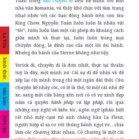
Tuân trong
Một chuyến đi
liên hệ mình với một
nhà văn Romania, và thấy khó chịu với tâm trạng
nhạt nhẽo với các bạn đồng hành trên con tàu
King Chow. Nguyễn Tuân luôn luôn là nhân vật
“tôi”, luôn luôn làm một cái phép đo khoảng cách
La Vita
giữa mình và thực tại, luôn luôn trong mọi
chuyển động, là đỉnh cao của một lối du hành.
Nhưng du hành của Sterne không như vậy.
hình thức
Yorick đi, chuyến đi là đơn nhất, thực tại thuần
tuý là đây, một mình nó. Cái sự đi để nhìn và để
xếp lại cõi mình trong chỉ một ngăn dài thôi. Câu
chuyện kể nhảy cóc, có lẽ là thế, từ một cái nhà để
văn bản
xe, sang một cửa hàng xén nơi có cô vợ xinh đẹp
nắm cả quyền
hành pháp và lập pháp
, rồi qua
những suy nghĩ về kiểu tóc, ngôn ngữ (phân biệt
rất nhỏ mấy cụm từ) anh chàng hầu La Fleur,
biểu đạt
người hiệp sĩ sa cơ với thúng bánh ngọt v.v… chia
làm các chương khác nhau. Có chương là một cái