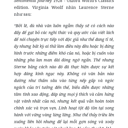
Sentimental Journey
1928 - Oxford World’s Classics
edition. Virginia Woolf nhìn Laurence Sterne
như sau:
“Bởi lẽ, dù nhà văn luôn ngẫm thấy sẽ có cách nào
đấy để gạt bỏ các nghi thức và quy ước của viết lách
để nói chuyện trực tiếp với độc giả như thể đang tỉ tê,
ấy nhưng bất kỳ ai thử làm điều này đều hoặc bị đứng
hình trước những điểm khó của nó, hoặc bị cuốn vào
những pha lan man dài dòng ngớ ngẩn. Thế nhưng
Sterne bằng cách nào đó đã thực hiện được sự kết
hợp đáng kinh ngạc này. Không có văn bản nào
dường như thấm sâu vào từng nếp gấp và ngóc
ngách của trí tưởng đến thế, biểu diễn được những
tâm tình xao động, đáp ứng mọi ý thích và cảm hứng
vặt vãnh nhất của nó, nhưng kết quả vẫn hoàn toàn
chính xác và trọn vẹn. Linh hoạt tột độ tồn tại song
hành với vững vàng lừng lững. Như thể thủy triều lên
xuống liên hồi nhưng để lại mỗi gợn sóng và xoáy