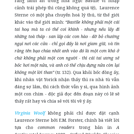
rằng lãnh án trong nhà ngục Bastile vì nhập
cảnh trái phép thì cũng không quá tệ), Laurence
Sterne có một pha chuyển hoá lý thú, từ thế giới
khác vào thế giới mình:
“Bastile không phải một cái
tai hoạ mà ta có thể coi khinh - nhưng nếu lấy đi
những toà tháp - san lấp các con hào - dỡ bỏ chướng
ngại nơi các cửa - chỉ gọi đấy là nơi giam giữ, và tin
rằng tên bạo chúa nhốt anh vào đó là một cơn khó ở
chứ không phải một con người - thì cái tai ương sẽ
bốc hơi một nửa, và anh có thể chịu đựng nửa còn lại
không một lời than”
(tr. 132). Qua khỏi bốc đồng ấy,
khi nhân vật Yorick nhận thấy thì ra nhà tù vẫn
đáng sợ lắm, thì cách thức vẫn y sì, qua hình ảnh
một con chim - độc giả đọc đến đoạn này có lẽ sẽ
thấy rất hay và chia sẻ với tôi về ý ấy.
Virginia Woolf
không phải chỉ được đặt cạnh
Laurence Sterne bởi E.M. Forster, chính bà viết lời
tựa cho
common readers
trong bản in
A