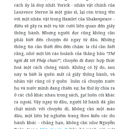
cách ấy là duy nhất. Yorick - nhân vật chính của
Laurence Sterne là một giáo sĩ, lại còn trùng tên
với một nhân vật trong Hamlet của Shakespeare -
điều sẽ gây ra một vụ tức cười liên quan đến giấy
thông hành. Nhưng người đọc cũng không cần
phải biết đến chuyện đó ngay từ đầu. Những
thông tin cần thiết đều đến chậm: ta chỉ cần biết
rằng, nhờ một lời ráo hoảnh của thằng hầu
“Thế
ngài đã tới Pháp chưa?”,
chuyến đi được hợp thức
hoá một cách chóng vánh. Không có lý do, sau
này ta biết là quên mất cả giấy thông hành, và
nhân vật cũng cố ý quên luôn cả chuyện nước
họ và nước mình đang chiến sự, ba thứ ấy chìa ra
ở các chỗ khác nhau trong sách, gạt luôn cõi khác
ra ngoài. Vậy ngay từ đầu, người lữ hành đã gắn
chặt mình với chuyến đi, không cần một mào
đầu, một liên hệ nghiêm trang theo kiểu các du
hành khác - chẳng hạn, không cần như Nguyễn