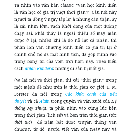
Ta nhìn vào văn bản c
lassic
: "Văn học kinh điển
là văn học có giá trị vượt thời gian"?
Câu nói này
người ta đồng ý ngay tắp lự, à nhưng cẩn thận, ấy
là cái nhìn lởm, vạch khởi động của một đường
chạy sai. Phải thấy là ngoài thiểu số may mắn
được ở lại, nhiều khi là do nỗ lực cá nhân, thì
phần lớn văn chương kinh điển có giá trị lại ở
chính chỗ nó đã mất hình tích, đã góp mình vào
trong bóng tối của vòm trời hôm nay. Theo kiểu
cách
Milan Kundera
: những di sản bị mất giá.
(Và lại nói về thời gian, thì cái “thời gian” trong
một mệnh đề như trên là thời gian cơ giới, E. M.
Forster đã nói trong
Các khía cạnh của tiểu
thuyết
và cả
Alain
trong quyển về văn xuôi của
Hệ
thống Mỹ Thuật
, ta phải nhìn vào cùng lúc bên
trong thời gian (lịch sử) và bên trên thời gian (tức
thời tục
) để nắm bắt được truyền thống văn
chương, từ đó, người viết văn của ngày nay và