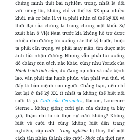
chứng minh thất bại nghiêm trọng, nhất là đối
với riêng tôi, không chỉ vì thế kỷ XX quá nhiều
khói, mà cơ bản là vì ta phải nhìn cả thế kỷ XX và
thời đại của chúng ta trong chung một khối. Sự
xuất bản ở Việt Nam trước kia không hỗ trợ được
nhiều cho đường lùi xuống các thế kỷ trước, buộc
ta phải cẩn trọng, và phải may mắn, tìm được một
ánh lửa nhận đường. Nhưng vẫn phải lùi xuống
đó chẳng còn cách nào khác, cũng như Yorick của
Hành trình tình cảm
, dù đang nợ nần và mắc bệnh
lao, vẫn phải tìm hạnh phúc, vẫn phải vui thú, vì
đấy là bản mệnh con người. Chẳng hạn, nếu chỉ
kẹt lại ở thế kỷ XX, ít nhất ta không thể biết nổi
cười là gì.
Cười của Cervantes
, Racine, Laurence
Sterne… không giống cười gằn của chúng ta bây
giờ, thậm chí ta có thực sự cười không? Không
biết về cười thì cũng không biết đến trang
nghiêm, cặp
cười - trang nghiêm
bị thay thế một
cách tàn nhẫn thành cặp
cười - khóc
của thời này.