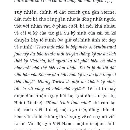
nước khắc sâu trên cát như bằng đá cẩm thạch”. [1]
Tuy nhiên, chính vì đặt Yorick quá gần Sterne,
đến mức bà cho rằng gần như là đồng nhất người
viết với nhân vật, ở phần cuối, bà nói khá nhiều
về cái vị kỷ của tác giả. Sự ký sinh của cái tôi kể
chuyện bày tỏ mình (và giữ cái hình ảnh tốt đẹp
về mình): “
Theo một cách bị bóp méo, A Sentimental
Journey dự báo trước một truyền thống ký sự du lịch
thời kỳ Victoria, khi người ta tái phát hiện cá nhân
như một chủ thể biết cảm nhận. Đó là lý do tôi đặt
văn bản của Sterne vào bối cảnh ký sự du lịch thay vì
tiểu thuyết. Nhưng Yorick là một du khách ký sinh,
tức là vô cùng cá nhân chủ nghĩa”.
Lối nhìn này
được đón nhận ngay bởi học giả đời sau (ví dụ,
Heidi Liedke):
“Hành trình tình cảm”
chỉ còn lại
một cách viết thú vị, một
ego trip
, đồng thời đi
kèm với cái tôi khổng lồ và vụng về của người viết
ra nó. Với độc giả Việt Nam - một nơi bị ám ảnh