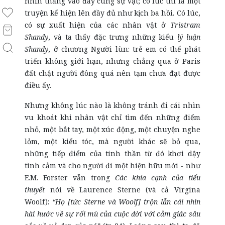
nhìn thẳng vào đáy cùng sự vật; có lúc thì là một
truyện kể hiện lên đầy đủ như kịch ba hồi. Có lúc,
có sự xuất hiện của các nhân vật ở
Tristram
Shandy
, và ta thấy đặc trưng những kiểu
lý luận
Shandy
, ở chương Người lùn: trẻ em có thể phát
triển không giới hạn, nhưng chẳng qua ở Paris
đất chật người đông quá nên tạm chưa đạt được
điều ấy.
Nhưng không lúc nào là không tránh đi cái nhìn
vu khoát khi nhân vật chỉ tìm đến những điểm
nhỏ, một bắt tay, một xúc động, một chuyện nghe
lỏm, một kiểu tóc, mà người khác sẽ bỏ qua,
những tiếp điểm của tinh thần từ đó khơi dậy
tình cảm và cho người đi một hiện hữu mới - như
E.M. Forster vẫn trong
Các khía cạnh của tiểu
thuyết
nói về Laurence Sterne (và cả Virgina
Woolf):
“Họ [tức Sterne và Woolf] trộn lẫn cái nhìn
hài hước về sự rối mù của cuộc đời với cảm giác sâu