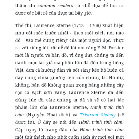
thậm chí
common readers
có chỗ dựa để tìm ra
được các bắt rễ của thực tại bây giờ.
Thế thì, Laurence Sterne (1713 - 1768) xuất hiện
như cột mốc trước nhất - theo một cách nói nào
đó - vào mê cung riêng của một người đọc.
Thực
ra với riêng tôi, rất dễ để tôi nói rằng E. M. Forster
mới là người vẽ bản đồ, vì ông đưa chúng ta đến
danh mục tác giả mà phần lớn đã đến trong tiếng
Việt, đưa cả hướng dẫn và sốt sắng kéo hộ luôn cả
dây cung chưa giương lên của chúng ta. Nhưng
không, bản đồ không quan trọng bằng những cây
cọc có vạch sơn vàng. Laurence Sterne đã đến
đúng lúc tôi cần: chúng ta đã và sẽ có hai tác
phẩm lớn của Laurence Sterne,
Hành trình tình
cảm
(Nguyễn Hoài dịch)
và
Tristram Shandy
(sẽ
được in)
.
Ở đây sẽ nói đến
Hành trình tình cảm.
Gặp ngay từ trang đầu của
Hành trình tình cảm
một thử thách nho nhỏ: cuốn sách ấy mời gọi một