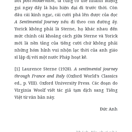
bởi
post-modernism
, ta cũng có thể nhanh miệng
gọi ngay đấy là hậu hiện đại đi trước thời. Còn
đâu cái kinh ngạc, cái cười phá lên được của đọc
A Sentimental Journey
nếu đi theo con đường ấy.
Yorick không phải là Sterne, họ khác nhau đến
mức chính cái khoảng cách giữa Sterne và Yorick
mới là nền tảng của tiếng cười chứ không phải
những hóm hỉnh vui nhộn lạc thời của anh giáo
sĩ lập dị với một nước Pháp hoạt kê.
[1] Laurence Sterne (1928).
A sentimental journey
through France and Italy
(Oxford World’s Classics
ed., p. VIII). Oxford University Press. Các đoạn do
Virginia Woolf viết tác giả tạm dịch sang Tiếng
Việt từ văn bản này.
Đức Anh