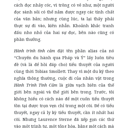
cách đọc nhảy cóc, vì trông có vẻ như, một người
đọc sành sỏi có thể nắm được ngay các tính chất
của văn bản; nhưng cùng lúc, ta lại thấy phải
thực sự đi vào, kiên nhẫn. Khoảnh khắc tranh
đấu nho nhỏ của hai sự đọc, bên nào cũng có
phần thưởng.
Hành trình tình cảm
đặt tên phần alias của nó
“Chuyến du hành qua Pháp và Ý” lấy luôn tiêu
đề (và là để hồi đáp cho) tiểu thuyết của người
cùng thời Tobias Smollett. Thay vì một du ký theo
nghĩa thông thường, cuộc đi của nhân vật trong
Hành Trình Tình Cảm
là giữa vạch biên của thế
giới bên ngoài và thế giới bên trong. Trước, tôi
không hiểu có cách nào để một cuốn tiểu thuyết
tồn tại được trọn vẹn chỉ trong một cõi. Để có tiểu
thuyết, ngay cả ly kỳ tiểu thuyết, cần ít nhất hai
cõi. Nhưng Laurence Sterne đã xếp gọn các thứ
vào một trình tự, một tổng hòa, bằng một cách mà