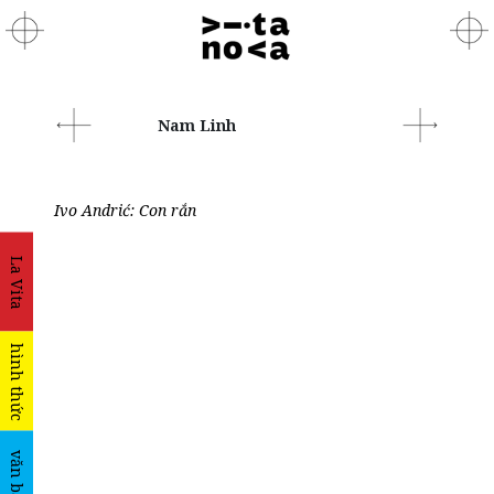
Nam Linh
Ivo Andrić: Con rắn
La Vita
hình thức
văn bản