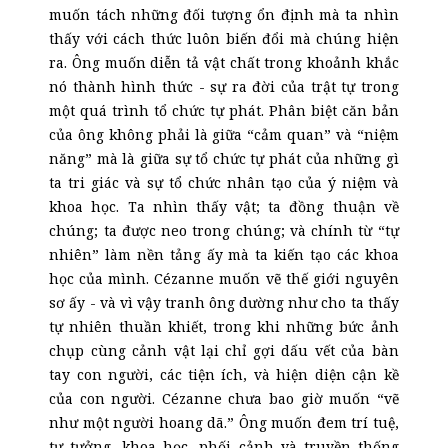
muốn tách những đối tượng ổn định mà ta nhìn
thấy với cách thức luôn biến đổi mà chúng hiện
ra. Ông muốn diễn tả vật chất trong khoảnh khắc
nó thành hình thức - sự ra đời của trật tự trong
một quá trình tổ chức tự phát. Phân biệt căn bản
của ông không phải là giữa “cảm quan” và “niệm
năng” mà là giữa sự tổ chức tự phát của những gì
ta tri giác và sự tổ chức nhân tạo của ý niệm và
khoa học. Ta nhìn thấy vật; ta đồng thuận về
chúng; ta được neo trong chúng; và chính từ “tự
nhiên” làm nền tảng ấy mà ta kiến tạo các khoa
học của mình. Cézanne muốn vẽ thế giới nguyên
sơ ấy - và vì vậy tranh ông dường như cho ta thấy
tự nhiên thuần khiết, trong khi những bức ảnh
chụp cùng cảnh vật lại chỉ gợi dấu vết của bàn
tay con người, các tiện ích, và hiện diện cận kề
của con người. Cézanne chưa bao giờ muốn “vẽ
như một người hoang dã.” Ông muốn đem trí tuệ,
tư tưởng, khoa học, phối cảnh và truyền thống