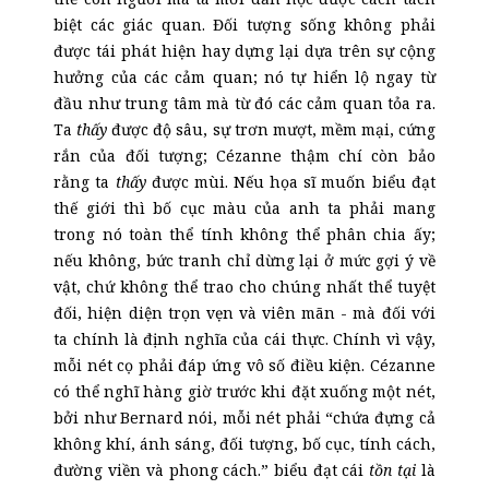
biệt các giác quan. Đối tượng sống không phải
được tái phát hiện hay dựng lại dựa trên sự cộng
hưởng của các cảm quan; nó tự hiển lộ ngay từ
đầu như trung tâm mà từ đó các cảm quan tỏa ra.
Ta
thấy
được độ sâu, sự trơn mượt, mềm mại, cứng
rắn của đối tượng; Cézanne thậm chí còn bảo
rằng ta
thấy
được mùi. Nếu họa sĩ muốn biểu đạt
thế giới thì bố cục màu của anh ta phải mang
trong nó toàn thể tính không thể phân chia ấy;
nếu không, bức tranh chỉ dừng lại ở mức gợi ý về
vật, chứ không thể trao cho chúng nhất thể tuyệt
đối, hiện diện trọn vẹn và viên mãn - mà đối với
ta chính là định nghĩa của cái thực. Chính vì vậy,
mỗi nét cọ phải đáp ứng vô số điều kiện. Cézanne
có thể nghĩ hàng giờ trước khi đặt xuống một nét,
bởi như Bernard nói, mỗi nét phải “chứa đựng cả
không khí, ánh sáng, đối tượng, bố cục, tính cách,
đường viền và phong cách.” biểu đạt cái
tồn tại
là