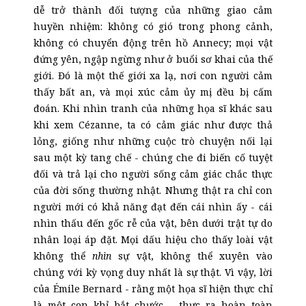
dễ trở thành đối tượng của những giao cảm
huyền nhiệm: không có gió trong phong cảnh,
không có chuyển động trên hồ Annecy; mọi vật
đứng yên, ngập ngừng như ở buổi sơ khai của thế
giới. Đó là một thế giới xa lạ, nơi con người cảm
thấy bất an, và mọi xúc cảm ủy mị đều bị cấm
đoán. Khi nhìn tranh của những họa sĩ khác sau
khi xem Cézanne, ta có cảm giác như được thả
lỏng, giống như những cuộc trò chuyện nối lại
sau một kỳ tang chế - chúng che đi biến cố tuyệt
đối và trả lại cho người sống cảm giác chắc thực
của đời sống thường nhật. Nhưng thật ra chỉ con
người mới có khả năng đạt đến cái nhìn ấy - cái
nhìn thấu đến gốc rễ của vật, bên dưới trật tự do
nhân loại áp đặt. Mọi dấu hiệu cho thấy loài vật
không thể
nhìn
sự vật, không thể xuyên vào
chúng với kỳ vọng duy nhất là sự thật. Vì vậy, lời
của Émile Bernard - rằng một họa sĩ hiện thực chỉ
là một con khỉ bắt chước - thực ra hoàn toàn