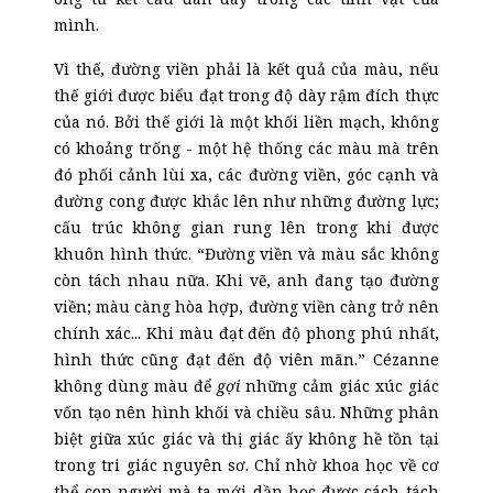
mình.
Vì thế, đường viền phải là kết quả của màu, nếu
thế giới được biểu đạt trong độ dày rậm đích thực
của nó. Bởi thế giới là một khối liền mạch, không
có khoảng trống - một hệ thống các màu mà trên
đó phối cảnh lùi xa, các đường viền, góc cạnh và
đường cong được khắc lên như những đường lực;
cấu trúc không gian rung lên trong khi được
khuôn hình thức. “Đường viền và màu sắc không
còn tách nhau nữa. Khi vẽ, anh đang tạo đường
viền; màu càng hòa hợp, đường viền càng trở nên
chính xác... Khi màu đạt đến độ phong phú nhất,
hình thức cũng đạt đến độ viên mãn.” Cézanne
không dùng màu để
gợi
những cảm giác xúc giác
vốn tạo nên hình khối và chiều sâu. Những phân
biệt giữa xúc giác và thị giác ấy không hề tồn tại
trong tri giác nguyên sơ. Chỉ nhờ khoa học về cơ
thể con người mà ta mới dần học được cách tách