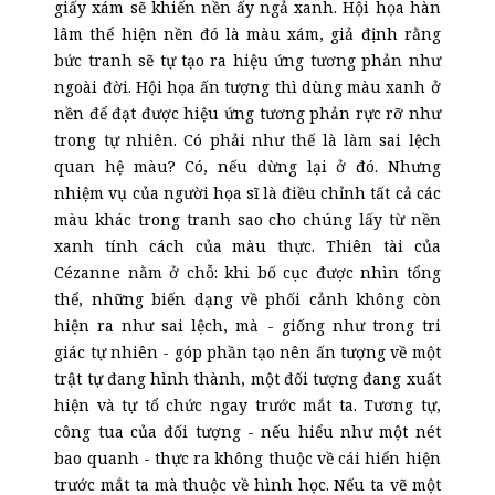
giấy xám sẽ khiến nền ấy ngả xanh. Hội họa hàn
lâm thể hiện nền đó là màu xám, giả định rằng
bức tranh sẽ tự tạo ra hiệu ứng tương phản như
ngoài đời. Hội họa ấn tượng thì dùng màu xanh ở
nền để đạt được hiệu ứng tương phản rực rỡ như
trong tự nhiên. Có phải như thế là làm sai lệch
quan hệ màu? Có, nếu dừng lại ở đó. Nhưng
nhiệm vụ của người họa sĩ là điều chỉnh tất cả các
màu khác trong tranh sao cho chúng lấy từ nền
xanh tính cách của màu thực. Thiên tài của
Cézanne nằm ở chỗ: khi bố cục được nhìn tổng
thể, những biến dạng về phối cảnh không còn
hiện ra như sai lệch, mà - giống như trong tri
giác tự nhiên - góp phần tạo nên ấn tượng về một
trật tự đang hình thành, một đối tượng đang xuất
hiện và tự tổ chức ngay trước mắt ta. Tương tự,
công tua của đối tượng - nếu hiểu như một nét
bao quanh - thực ra không thuộc về cái hiển hiện
trước mắt ta mà thuộc về hình học. Nếu ta vẽ một