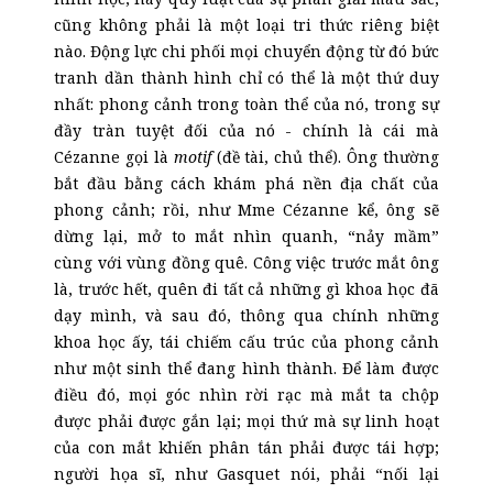
cũng không phải là một loại tri thức riêng biệt
nào. Động lực chi phối mọi chuyển động từ đó bức
tranh dần thành hình chỉ có thể là một thứ duy
nhất: phong cảnh trong toàn thể của nó, trong sự
đầy tràn tuyệt đối của nó - chính là cái mà
Cézanne gọi là
motif
(đề tài, chủ thể). Ông thường
bắt đầu bằng cách khám phá nền địa chất của
phong cảnh; rồi, như Mme Cézanne kể, ông sẽ
dừng lại, mở to mắt nhìn quanh, “nảy mầm”
cùng với vùng đồng quê. Công việc trước mắt ông
là, trước hết, quên đi tất cả những gì khoa học đã
dạy mình, và sau đó, thông qua chính những
khoa học ấy, tái chiếm cấu trúc của phong cảnh
như một sinh thể đang hình thành. Để làm được
điều đó, mọi góc nhìn rời rạc mà mắt ta chộp
được phải được gắn lại; mọi thứ mà sự linh hoạt
của con mắt khiến phân tán phải được tái hợp;
người họa sĩ, như Gasquet nói, phải “nối lại