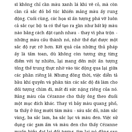
sĩ không chỉ cần màu xanh lá khi vẽ cỏ, mà còn
cần cả sắc đỏ bổ túc khiến mảng màu ấy rung
động. Cuối cùng, các họa sĩ ấn tượng phá vỡ luôn
cả sắc
cục bộ
: ta có thể tạo ra gần như bất kỳ màu
nào bằng cách đặt cạnh nhau - thay vì pha trộn -
những màu cấu thành nó, nhờ thế đạt được một
sắc độ rực rỡ hơn. Kết quả của những thủ pháp
ấy là tấm toan, dù không còn tương ứng từng
điểm với tự nhiên, lại mang đến một ấn tượng
tổng thể trung thực nhờ vào tác động qua lại giữa
các phần riêng lẻ. Nhưng đồng thời, việc diễn tả
bầu khí quyển và phân tán các sắc độ đã làm cho
đối tượng chìm đi, mất đi sức nặng riêng của nó.
Bảng màu của Cézanne cho thấy ông theo đuổi
một mục đích khác. Thay vì bảy màu quang phổ,
ta thấy ở ông mười tám màu - sáu sắc đỏ, năm sắc
vàng, ba sắc lam, ba sắc lục và màu đen. Việc sử
dụng các gam ấm và màu đen cho thấy Cézanne
muốn biểu đạt lại đối tượng, tìm lại nó đằng sau