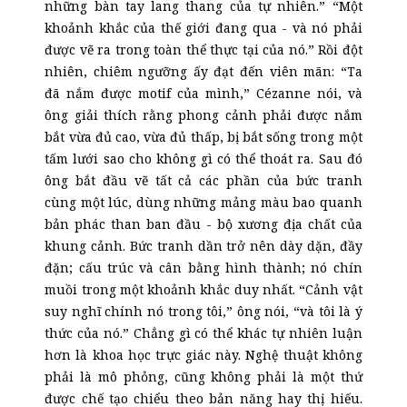
những bàn tay lang thang của tự nhiên.” “Một
khoảnh khắc của thế giới đang qua - và nó phải
được vẽ ra trong toàn thể thực tại của nó.” Rồi đột
nhiên, chiêm ngưỡng ấy đạt đến viên mãn: “Ta
đã nắm được motif của mình,” Cézanne nói, và
ông giải thích rằng phong cảnh phải được nắm
bắt vừa đủ cao, vừa đủ thấp, bị bắt sống trong một
tấm lưới sao cho không gì có thể thoát ra. Sau đó
ông bắt đầu vẽ tất cả các phần của bức tranh
cùng một lúc, dùng những mảng màu bao quanh
bản phác than ban đầu - bộ xương địa chất của
khung cảnh. Bức tranh dần trở nên dày dặn, đầy
đặn; cấu trúc và cân bằng hình thành; nó chín
muồi trong một khoảnh khắc duy nhất. “Cảnh vật
suy nghĩ chính nó trong tôi,” ông nói, “và tôi là ý
thức của nó.” Chẳng gì có thể khác tự nhiên luận
hơn là khoa học trực giác này. Nghệ thuật không
phải là mô phỏng, cũng không phải là một thứ
được chế tạo chiểu theo bản năng hay thị hiếu.