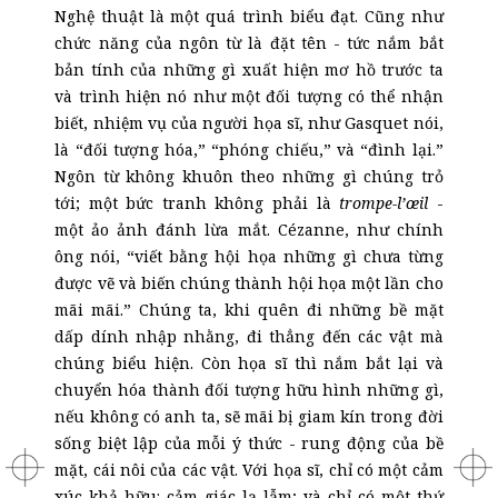
Nghệ thuật là một quá trình biểu đạt. Cũng như
chức năng của ngôn từ là đặt tên - tức nắm bắt
bản tính của những gì xuất hiện mơ hồ trước ta
và trình hiện nó như một đối tượng có thể nhận
biết, nhiệm vụ của người họa sĩ, như Gasquet nói,
là “đối tượng hóa,” “phóng chiếu,” và “đình lại.”
Ngôn từ không khuôn theo những gì chúng trỏ
tới; một bức tranh không phải là
trompe-l’œil
-
một ảo ảnh đánh lừa mắt. Cézanne, như chính
ông nói, “viết bằng hội họa những gì chưa từng
được vẽ và biến chúng thành hội họa một lần cho
mãi mãi.” Chúng ta, khi quên đi những bề mặt
dấp dính nhập nhằng, đi thẳng đến các vật mà
chúng biểu hiện. Còn họa sĩ thì nắm bắt lại và
chuyển hóa thành đối tượng hữu hình những gì,
nếu không có anh ta, sẽ mãi bị giam kín trong đời
sống biệt lập của mỗi ý thức - rung động của bề
mặt, cái nôi của các vật. Với họa sĩ, chỉ có một cảm
xúc khả hữu: cảm giác lạ lẫm; và chỉ có một thứ