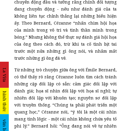
chuyển động đầu và tưởng rằng chính đối tượng
đang chuyển động - nếu như đánh giá của ta
không liên tục chỉnh thẳng lại những biểu hiện
ấy. Theo Bernard, Cézanne “nhấn chìm hội họa
của mình trong vô tri và tinh thần mình trong
bóng.” Nhưng không thể thực sự đánh giá hội họa
của ông theo cách đó, trừ khi ta cố tình bịt tai
trước một nửa những gì ông nói, và nhắm mắt
trước những gì ông đã vẽ.
Từ những trò chuyện giữa ông với Émile Bernard,
La Vita
có thể thấy rõ rằng Cézanne luôn tìm cách tránh
những cặp đối lập có sẵn: cảm giác đối lập với
đánh giá; họa sĩ nhìn đối lập với họa sĩ nghĩ; tự
hình thức
nhiên đối lập với khuôn tạo; nguyên sơ đối lập
với truyền thống. “Chúng ta phải phát triển một
quang học,” Cézanne nói, “ý tôi là một cái nhìn
mang tính lôgic - một cái nhìn không chứa yếu tố
văn bản
phi lý.” Bernard hỏi: “Ông đang nói về tự nhiên