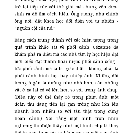
trở lại tiếp xúc với thế giới mà chúng vốn được
sinh ra để tìm cách hiểu. Ông mong, như chính
ông nói, đặt khoa học đối diện với tự nhiên -
“nguồn cội của nó.”
Bằng cách trung thành với các hiện tượng trong
quá trình khảo sát về phối cảnh, Cézanne đã
khám phá ra điều mà các nhà tâm lý học hiện đại
mới biểu đạt thành khái niệm: phối cảnh sống -
tức phối cảnh mà ta tri giác thật - không phải là
phối cảnh hình học hay nhiếp ảnh. Những đối
tượng ở gần ta dường như nhỏ hơn, còn những
vật ở xa lại có vẻ lớn hơn so với trong ảnh chụp.
(Điều này có thể thấy rõ trong phim ảnh: một
đoàn tàu đang tiến lại gần trông như lớn lên
nhanh hơn nhiều so với tàu thật trong cùng
hoàn cảnh.) Nói rằng một hình tròn nhìn
nghiêng thì được thấy như một hình elip là thay
thế tri giác thực của ta bằng cái mà một máy ảnh