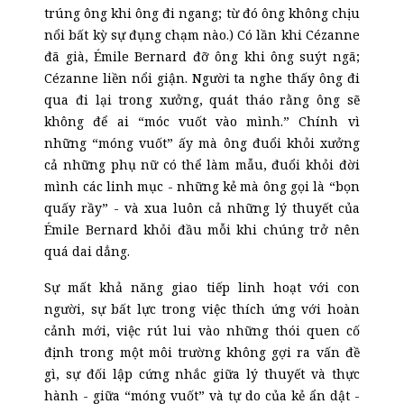
trúng ông khi ông đi ngang; từ đó ông không chịu
nổi bất kỳ sự đụng chạm nào.) Có lần khi Cézanne
đã già, Émile Bernard đỡ ông khi ông suýt ngã;
Cézanne liền nổi giận. Người ta nghe thấy ông đi
qua đi lại trong xưởng, quát tháo rằng ông sẽ
không để ai “móc vuốt vào mình.” Chính vì
những “móng vuốt” ấy mà ông đuổi khỏi xưởng
cả những phụ nữ có thể làm mẫu, đuổi khỏi đời
mình các linh mục - những kẻ mà ông gọi là “bọn
quấy rầy” - và xua luôn cả những lý thuyết của
Émile Bernard khỏi đầu mỗi khi chúng trở nên
quá dai dẳng.
Sự mất khả năng giao tiếp linh hoạt với con
người, sự bất lực trong việc thích ứng với hoàn
cảnh mới, việc rút lui vào những thói quen cố
định trong một môi trường không gợi ra vấn đề
gì, sự đối lập cứng nhắc giữa lý thuyết và thực
hành - giữa “móng vuốt” và tự do của kẻ ẩn dật -