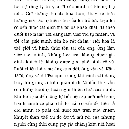
lúc sợ rằng lý trí yếu ớt của mình sẽ không trụ
nổi... Giờ dường tôi đã khá hơn, thấy rõ hơn
hướng mà các nghiên cứu của tôi trỏ tới. Liệu tôi
có đến được cái đích mà tôi đã khao khát, đã theo
đuổi bao năm? Tôi đang làm việc với tự nhiên, và
tôi cảm giác mình tiến bộ rất chậm.” Hội họa là
thế giới và hình thức tồn tại của ông. Ông làm
việc một mình, không học trò, không được gia
đình khích lệ, không được giới phê bình cổ vũ.
Buổi chiều hôm mẹ ông qua đời, ông vẫn vẽ. Năm
1870, ông vẽ ở l’Estaque trong khi cảnh sát đang
truy lùng ông vì trốn quân dịch. Và dẫu thế, vẫn
có những lúc ông hoài nghi thiên chức của mình.
Khi tuổi già đến, ông tự hỏi liệu sự mới mẻ trong
tranh mình có phải chỉ do mắt có vấn đề, liệu cả
đời mình có phải chỉ được xây trên một khiếm
khuyết thân thể. Sự do dự và mù rối của những
người cùng thời cũng gay gắt chẳng kém nỗi hoài