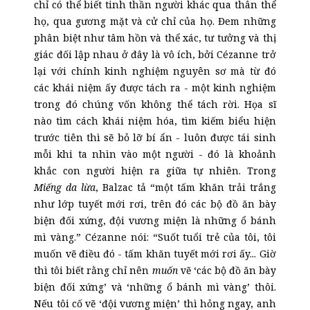
chỉ có thể biết tinh thần người khác qua thân thể
họ, qua gương mặt và cử chỉ của họ. Đem những
phân biệt như tâm hồn và thể xác, tư tưởng và thị
giác đối lập nhau ở đây là vô ích, bởi Cézanne trở
lại với chính kinh nghiệm nguyên sơ mà từ đó
các khái niệm ấy được tách ra - một kinh nghiệm
trong đó chúng vốn không thể tách rời. Họa sĩ
nào tìm cách khái niệm hóa, tìm kiếm biểu hiện
trước tiên thì sẽ bỏ lỡ bí ẩn - luôn được tái sinh
mỗi khi ta nhìn vào một người - đó là khoảnh
khắc con người hiện ra giữa tự nhiên. Trong
Miếng da lừa
, Balzac tả “một tấm khăn trải trắng
như lớp tuyết mới rơi, trên đó các bộ đồ ăn bày
biện đối xứng, đội vương miện là những ổ bánh
mì vàng.” Cézanne nói: “Suốt tuổi trẻ của tôi, tôi
muốn vẽ điều đó - tấm khăn tuyết mới rơi ấy... Giờ
thì tôi biết rằng chỉ nên
muốn
vẽ ‘các bộ đồ ăn bày
biện đối xứng’ và ‘những ổ bánh mì vàng’ thôi.
Nếu tôi cố vẽ ‘đội vương miện’ thì hỏng ngay, anh