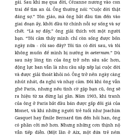
gái. Sau khi mẹ qua đời, Cézanne nương vào con
trai để tìm an ủi. Ông thường nói: “Cuộc đời thật
đáng sợ.” Tôn giáo, mà ông bắt đầu tìm đến vào
giai đoạn ấy, khởi đầu từ chính nỗi sợ sống và sợ
chết. “Là sợ đấy,” ông giải thích với một người
bạn. “Tôi cảm thấy mình chỉ còn sống được bốn
ngày nữa - rồi sao đây? Tôi tin có đời sau, và tôi
không muốn để mình bị nướng
in aeternum
.” Dù
sau này lòng tin của ông trở nên sâu sắc hơn,
động lực ban vẫn là nhu cầu sắp xếp lại cuộc đời
và được giải thoát khỏi nó. Ông trở nên ngày càng
nhút nhát, đa nghi và nhạy cảm. Đôi khi ông vẫn
ghé Paris, nhưng nếu tình cờ gặp bạn cũ, ông sẽ
ra hiệu từ xa đừng lại gần. Năm 1903, khi tranh
của ông ở Paris bắt đầu bán được gấp đôi giá của
Monet, và khi những người trẻ tuổi như Joachim
Gasquet hay Émile Bernard tìm đến hỏi han, ông
có phần cởi mở hơn. Nhưng những cơn thịnh nộ
vẫn tiếp diễn. (Một lần ở Aix, một đứa trẻ ném