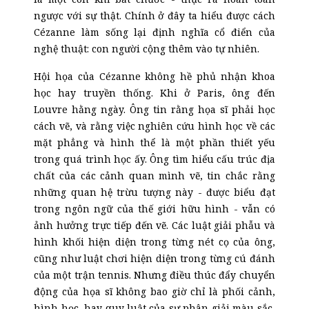
ngược với sự thật. Chính ở đây ta hiểu được cách
Cézanne làm sống lại định nghĩa cổ điển của
nghệ thuật: con người cộng thêm vào tự nhiên.
Hội họa của Cézanne không hề phủ nhận khoa
học hay truyền thống. Khi ở Paris, ông đến
Louvre hằng ngày. Ông tin rằng họa sĩ phải học
cách vẽ, và rằng việc nghiên cứu hình học về các
mặt phẳng và hình thể là một phần thiết yếu
trong quá trình học ấy. Ông tìm hiểu cấu trúc địa
chất của các cảnh quan mình vẽ, tin chắc rằng
những quan hệ trừu tượng này - được biểu đạt
trong ngôn ngữ của thế giới hữu hình - vẫn có
ảnh hưởng trực tiếp đến vẽ. Các luật giải phẫu và
hình khối hiện diện trong từng nét cọ của ông,
cũng như luật chơi hiện diện trong từng cú đánh
của một trận tennis. Nhưng điều thúc đẩy chuyển
động của họa sĩ không bao giờ chỉ là phối cảnh,
hình học, hay quy luật của sự phân giải màu sắc,