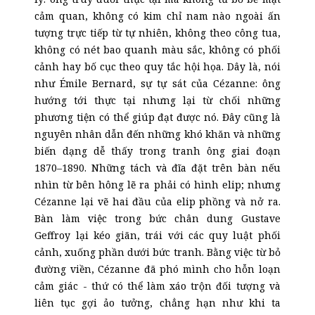
cảm quan, không có kim chỉ nam nào ngoài ấn
tượng trực tiếp từ tự nhiên, không theo công tua,
không có nét bao quanh màu sắc, không có phối
cảnh hay bố cục theo quy tắc hội họa. Dây là, nói
như Émile Bernard, sự tự sát của Cézanne: ông
hướng tới thực tại nhưng lại từ chối những
phương tiện có thể giúp đạt được nó. Đây cũng là
nguyên nhân dẫn đến những khó khăn và những
biến dạng dễ thấy trong tranh ông giai đoạn
1870–1890. Những tách và đĩa đặt trên bàn nếu
nhìn từ bên hông lẽ ra phải có hình elip; nhưng
Cézanne lại vẽ hai đầu của elip phồng và nở ra.
Bàn làm việc trong bức chân dung Gustave
Geffroy lại kéo giãn, trái với các quy luật phối
cảnh, xuống phần dưới bức tranh. Bằng việc từ bỏ
đường viền, Cézanne đã phó mình cho hỗn loạn
cảm giác - thứ có thể làm xáo trộn đối tượng và
liên tục gợi ảo tưởng, chẳng hạn như khi ta