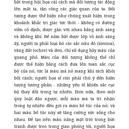
bắt trong hội họa cái cách mà đối tượng tác động
lên mắt ta, tấn công các giác quan của ta. Đối
tượng được thể hiện như chúng xuất hiện trong
khoảnh khắc tri giác tức thời - không có đường
viền cố định, được gắn với nhau bằng ánh sáng
và không khí. Để nắm bắt được lớp vỏ ánh sáng
ấy, người ta phải loại bỏ các sắc nâu đỏ (sienna),
vàng đất (ochre) và đen, chỉ sử dụng bảy màu của
quang phổ. Màu của đối tượng không thể chỉ
được thể hiện bằng cách đưa lên toan sắc cục
bộ của nó, tức là màu mà nó mang khi tách khỏi
bối cảnh; người họa sĩ còn phải chú ý đến hiện
tượng tương phản - những yếu tố khiến sắc
cục
bộ
thay đổi trong tự nhiên. Hơn nữa, theo một
quy luật đảo ngược, mỗi màu mà ta tri nhận
trong tự nhiên đều gợi ra màu bổ túc của nó; và
hai màu bổ túc này sẽ tăng cường sức sống cho
nhau. Để tạo nên màu nắng mặt trời trong bức
tranh được treo trong gian phòng tối, người họa