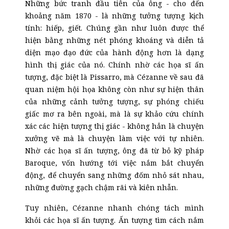
Những bức tranh đầu tiên của ông - cho đến
khoảng năm 1870 - là những tưởng tượng kịch
tính: hiếp, giết. Chúng gần như luôn được thể
hiện bằng những nét phóng khoáng và diễn tả
diện mạo đạo đức của hành động hơn là dạng
hình thị giác của nó. Chính nhờ các họa sĩ ấn
tượng, đặc biệt là Pissarro, mà Cézanne về sau đã
quan niệm hội họa không còn như sự hiện thân
của những cảnh tưởng tượng, sự phóng chiếu
giấc mơ ra bên ngoài, mà là sự khảo cứu chính
xác các hiện tượng thị giác - không hẳn là chuyện
xưởng vẽ mà là chuyện làm việc với tự nhiên.
Nhờ các họa sĩ ấn tượng, ông đã từ bỏ kỹ pháp
Baroque, vốn hướng tới việc nắm bắt chuyển
động, để chuyển sang những đốm nhỏ sát nhau,
những đường gạch chậm rãi và kiên nhẫn.
Tuy nhiên, Cézanne nhanh chóng tách mình
khỏi các họa sĩ ấn tượng. Ấn tượng tìm cách nắm