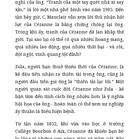
nghi của ông. “Tranh của một tay quét nhà xí say
xỉn,” là lời một nhà phê bình vào năm 1905. Đến
tận bây giờ, C. Mauclair vẫn xem lời thú nhận bất
lực của Cézanne là bằng chứng chống lại ông.
Trong khi ấy, tranh của Cézanne đã lan khắp thế
giới. Tại sao lại có thể có quá nhiều hoang mang,
quá nhiều lao động, quá nhiều thất bại - và rồi,
đột ngột, vinh quang tột đỉnh?
Zola, người bạn thuở thiếu thời của Cézanne, là
kẻ đầu tiên nhận ra thiên tài trong ông, cũng là
người đầu tiên gọi ông là “thiên tài lạc lối.” Một
người quan sát cuộc đời Cézanne như Zola - kẻ
bận tâm đến tính cách ông nhiều hơn là ý nghĩa
hội họa của ông - hoàn toàn có thể xem sự nghiệp
ấy thuần là biểu hiện bệnh.
Từ tận năm 1852, khi vừa vào học ở trường
Collège Bourbon ở Aix, Cézanne đã khiến bạn bè
lo lắng vì những cơn nóng giận và trầm uất. Bảy