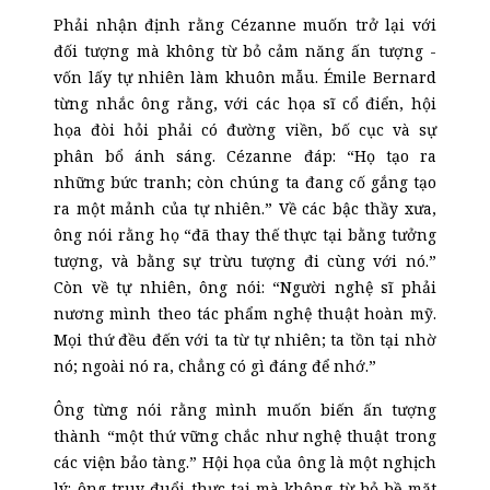
Phải nhận định rằng Cézanne muốn trở lại với
đối tượng mà không từ bỏ cảm năng ấn tượng -
vốn lấy tự nhiên làm khuôn mẫu. Émile Bernard
từng nhắc ông rằng, với các họa sĩ cổ điển, hội
họa đòi hỏi phải có đường viền, bố cục và sự
phân bổ ánh sáng. Cézanne đáp: “Họ tạo ra
những bức tranh; còn chúng ta đang cố gắng tạo
ra một mảnh của tự nhiên.” Về các bậc thầy xưa,
ông nói rằng họ “đã thay thế thực tại bằng tưởng
tượng, và bằng sự trừu tượng đi cùng với nó.”
Còn về tự nhiên, ông nói: “Người nghệ sĩ phải
nương mình theo tác phẩm nghệ thuật hoàn mỹ.
Mọi thứ đều đến với ta từ tự nhiên; ta tồn tại nhờ
nó; ngoài nó ra, chẳng có gì đáng để nhớ.”
Ông từng nói rằng mình muốn biến ấn tượng
thành “một thứ vững chắc như nghệ thuật trong
các viện bảo tàng.” Hội họa của ông là một nghịch
lý: ông truy đuổi thực tại mà không từ bỏ bề mặt