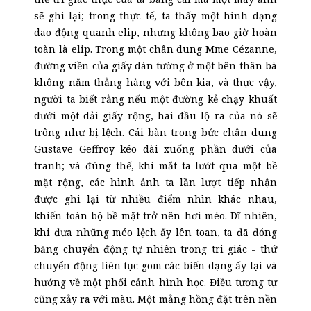
sẽ ghi lại; trong thực tế, ta thấy một hình dạng
dao động quanh elip, nhưng không bao giờ hoàn
toàn là elip. Trong một chân dung Mme Cézanne,
đường viền của giấy dán tường ở một bên thân bà
không nằm thẳng hàng với bên kia, và thực vậy,
người ta biết rằng nếu một đường kẻ chạy khuất
dưới một dải giấy rộng, hai đầu lộ ra của nó sẽ
trông như bị lệch. Cái bàn trong bức chân dung
Gustave Geffroy kéo dài xuống phần dưới của
tranh; và đúng thế, khi mắt ta lướt qua một bề
mặt rộng, các hình ảnh ta lần lượt tiếp nhận
được ghi lại từ nhiều điểm nhìn khác nhau,
khiến toàn bộ bề mặt trở nên hơi méo. Dĩ nhiên,
khi đưa những méo lệch ấy lên toan, ta đã đóng
băng chuyển động tự nhiên trong tri giác - thứ
chuyển động liên tục gom các biến dạng ấy lại và
hướng về một phối cảnh hình học. Điều tương tự
cũng xảy ra với màu. Một mảng hồng đặt trên nền