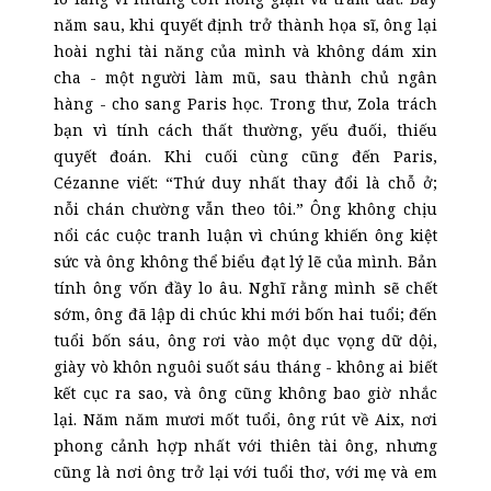
năm sau, khi quyết định trở thành họa sĩ, ông lại
hoài nghi tài năng của mình và không dám xin
cha - một người làm mũ, sau thành chủ ngân
hàng - cho sang Paris học. Trong thư, Zola trách
bạn vì tính cách thất thường, yếu đuối, thiếu
quyết đoán. Khi cuối cùng cũng đến Paris,
Cézanne viết: “Thứ duy nhất thay đổi là chỗ ở;
nỗi chán chường vẫn theo tôi.” Ông không chịu
nổi các cuộc tranh luận vì chúng khiến ông kiệt
sức và ông không thể biểu đạt lý lẽ của mình. Bản
tính ông vốn đầy lo âu. Nghĩ rằng mình sẽ chết
sớm, ông đã lập di chúc khi mới bốn hai tuổi; đến
tuổi bốn sáu, ông rơi vào một dục vọng dữ dội,
giày vò khôn nguôi suốt sáu tháng - không ai biết
kết cục ra sao, và ông cũng không bao giờ nhắc
lại. Năm năm mươi mốt tuổi, ông rút về Aix, nơi
phong cảnh hợp nhất với thiên tài ông, nhưng
cũng là nơi ông trở lại với tuổi thơ, với mẹ và em