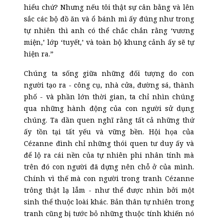
hiểu chứ? Nhưng nếu tôi thật sự cân bằng và lên
sắc các bộ đồ ăn và ổ bánh mì ấy đúng như trong
tự nhiên thì anh có thể chắc chắn rằng ‘vương
miện,’ lớp ‘tuyết,’ và toàn bộ khung cảnh ấy sẽ tự
hiện ra.”
Chúng ta sống giữa những đối tượng do con
người tạo ra - công cụ, nhà cửa, đường sá, thành
phố - và phần lớn thời gian, ta chỉ nhìn chúng
qua những hành động của con người sử dụng
chúng. Ta dần quen nghĩ rằng tất cả những thứ
ấy tồn tại tất yếu và vững bền. Hội họa của
Cézanne đình chỉ những thói quen tư duy ấy và
để lộ ra cái nền của tự nhiên phi nhân tính mà
trên đó con người đã dựng nên chỗ ở của mình.
Chính vì thế mà con người trong tranh Cézanne
trông thật lạ lẫm - như thể được nhìn bởi một
sinh thể thuộc loài khác. Bản thân tự nhiên trong
tranh cũng bị tước bỏ những thuộc tính khiến nó