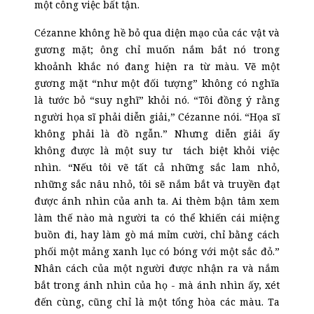
một công việc bất tận.
Cézanne không hề bỏ qua diện mạo của các vật và
gương mặt; ông chỉ muốn nắm bắt nó trong
khoảnh khắc nó đang hiện ra từ màu. Vẽ một
gương mặt “như một đối tượng” không có nghĩa
là tước bỏ “suy nghĩ” khỏi nó. “Tôi đồng ý rằng
người họa sĩ phải diễn giải,” Cézanne nói. “Họa sĩ
không phải là đồ ngẫn.” Nhưng diễn giải ấy
không được là một suy tư tách biệt khỏi việc
nhìn. “Nếu tôi vẽ tất cả những sắc lam nhỏ,
những sắc nâu nhỏ, tôi sẽ nắm bắt và truyền đạt
được ánh nhìn của anh ta. Ai thèm bận tâm xem
làm thế nào mà người ta có thể khiến cái miệng
buồn đi, hay làm gò má mỉm cười, chỉ bằng cách
phối một mảng xanh lục có bóng với một sắc đỏ.”
Nhân cách của một người được nhận ra và nắm
bắt trong ánh nhìn của họ - mà ánh nhìn ấy, xét
đến cùng, cũng chỉ là một tổng hòa các màu. Ta