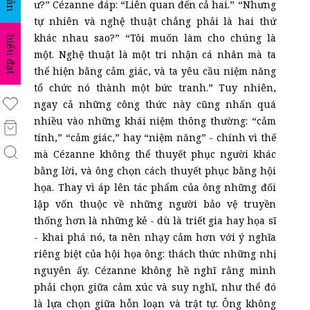
ư?” Cézanne đáp: “Liên quan đến cả hai.” “Nhưng
tự nhiên và nghệ thuật chẳng phải là hai thứ
khác nhau sao?” “Tôi muốn làm cho chúng là
biểu đạt
một. Nghệ thuật là một tri nhận cá nhân mà ta
thể hiện bằng cảm giác, và ta yêu cầu niệm năng
tổ chức nó thành một bức tranh.” Tuy nhiên,
ngay cả những công thức này cũng nhấn quá
nhiều vào những khái niệm thông thường: “cảm
tính,” “cảm giác,” hay “niệm năng” - chính vì thế
mà Cézanne không thể thuyết phục người khác
bằng lời, và ông chọn cách thuyết phục bằng hội
họa. Thay vì áp lên tác phẩm của ông những đối
lập vốn thuộc về những người bảo vệ truyền
thống hơn là những kẻ - dù là triết gia hay họa sĩ
- khai phá nó, ta nên nhạy cảm hơn với ý nghĩa
riêng biệt của hội họa ông: thách thức những nhị
nguyên ấy. Cézanne không hề nghĩ rằng mình
phải chọn giữa cảm xúc và suy nghĩ, như thể đó
là lựa chọn giữa hỗn loạn và trật tự. Ông không