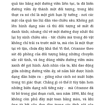
quả táo bằng một đường viền liên tục, ta đã biến
đường viền ấy thành một đối tượng, trong khi
thực ra nó chỉ là một giới hạn lý tưởng - nơi các
mặt của quả táo lùi dần vào chiều sâu. Không gợi
lên hình dạng nào cả thì đối tượng sẽ mất đi
danh tính; nhưng chỉ vẽ một đường duy nhất thì
lại hy sinh chiều sâu - tức chiều mà trong đó vật
không chỉ trải ra trước mắt ta, mà còn là một thực
tại vô tận, chứa đầy khả thể. Vì thế, Cézanne theo
sát độ phồng của đối tượng bằng những chuyển
sắc rất tinh, và ông dùng
nhiều
đường viền màu
xanh để gợi hình. Ánh nhìn của ta, khi dao động
giữa những đường viền ấy, sẽ nắm bắt được hình
dạng dần hiện ra - giống như cách nó xuất hiện
trong tri giác thực. Chẳng gì có thể ít tùy tiện hơn
những biến dạng nổi tiếng này - mà Cézanne đã
từ bỏ trong giai đoạn cuối, sau năm 1890, khi ông
không còn phủ đầy mặt toan bằng màu, và khi
ông từ kết cấu đan dày trong các tĩnh vật của