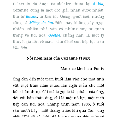
Delacroix đã được Baudelaire thuật lại
ở kia
,
Cézanne cũng là một độc giả, nhận được nhiều
thứ từ
Balzac
,
từ
Kiệt tác không người biết
, nhưng
cũng cả
Miếng da lừa
.
Điều này không gây ngạc
nhiên. Nhiều nhà văn có những suy tư quan
trọng về hội họa.
Goethe
, chẳng hạn, là một lý
thuyết gia lớn về màu - chủ đề sẽ còn tiếp tục trên
Văn Bản
.
Nỗi hoài nghi của Cézanne (1945)
- Maurice Merleau-Ponty
Ông cần đến một trăm buổi làm việc cho một tĩnh
vật, một trăm năm mươi lần ngồi mẫu cho một
bức chân dung. Cái mà ta gọi là tác phẩm của ông,
đối với bản thân ông, chỉ là một nỗ lực, một cách
tiếp cận hội họa. Tháng Chín năm 1906, ở tuổi
sáu mươi bảy - một tháng trước khi qua đời - ông
viết: “Tôi đã rối bời, đã hoang mang đến mức có