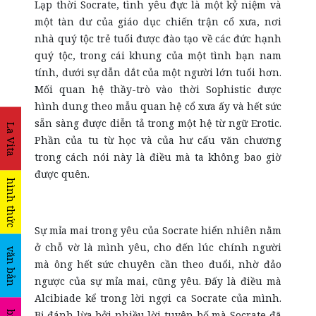
Lạp thời Socrate, tình yêu đực là một kỷ niệm và
một tàn dư của giáo dục chiến trận cổ xưa, nơi
nhà quý tộc trẻ tuổi được đào tạo về các đức hạnh
quý tộc, trong cái khung của một tình bạn nam
tính, dưới sự dẫn dắt của một người lớn tuổi hơn.
Mối quan hệ thầy-trò vào thời Sophistic được
hình dung theo mẫu quan hệ cổ xưa ấy và hết sức
sẵn sàng được diễn tả trong một hệ từ ngữ Erotic.
La Vita
Phần của tu từ học và của hư cấu văn chương
trong cách nói này là điều mà ta không bao giờ
được quên.
hình thức
Sự mỉa mai trong yêu của Socrate hiển nhiên nằm
ở chỗ vờ là mình yêu, cho đến lúc chính người
văn bản
mà ông hết sức chuyên cần theo đuổi, nhờ đảo
ngược của sự mỉa mai, cũng yêu. Đấy là điều mà
Alcibiade kể trong lời ngợi ca Socrate của mình.
Bị đánh lừa bởi nhiều lời tuyên bố mà Socrate đã