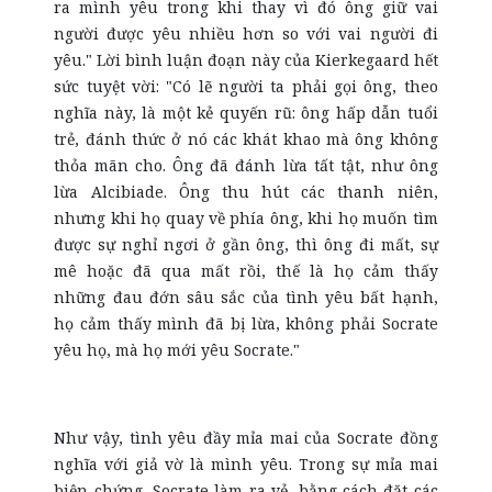
ra mình yêu trong khi thay vì đó ông giữ vai
người được yêu nhiều hơn so với vai người đi
yêu." Lời bình luận đoạn này của Kierkegaard hết
sức tuyệt vời: "Có lẽ người ta phải gọi ông, theo
nghĩa này, là một kẻ quyến rũ: ông hấp dẫn tuổi
trẻ, đánh thức ở nó các khát khao mà ông không
thỏa mãn cho. Ông đã đánh lừa tất tật, như ông
lừa Alcibiade. Ông thu hút các thanh niên,
nhưng khi họ quay về phía ông, khi họ muốn tìm
được sự nghỉ ngơi ở gần ông, thì ông đi mất, sự
mê hoặc đã qua mất rồi, thế là họ cảm thấy
những đau đớn sâu sắc của tình yêu bất hạnh,
họ cảm thấy mình đã bị lừa, không phải Socrate
yêu họ, mà họ mới yêu Socrate."
Như vậy, tình yêu đầy mỉa mai của Socrate đồng
nghĩa với giả vờ là mình yêu. Trong sự mỉa mai
biện chứng, Socrate làm ra vẻ, bằng cách đặt các