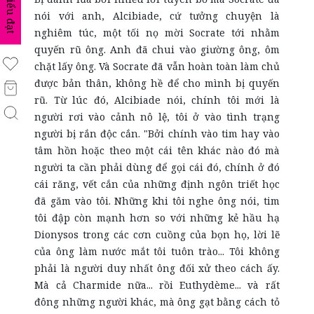
biểu đạt
nói với anh, Alcibiade, cứ tưởng chuyện là
nghiêm túc, một tối nọ mời Socrate tới nhằm
quyến rũ ông. Anh đã chui vào giường ông, ôm
chặt lấy ông. Và Socrate đã vẫn hoàn toàn làm chủ
được bản thân, không hề để cho mình bị quyến
rũ. Từ lúc đó, Alcibiade nói, chính tôi mới là
người rơi vào cảnh nô lệ, tôi ở vào tình trạng
người bị rắn độc cắn. "Bởi chính vào tim hay vào
tâm hồn hoặc theo một cái tên khác nào đó mà
người ta cần phải dùng để gọi cái đó, chính ở đó
cái răng, vết cắn của những định ngôn triết học
đã găm vào tôi. Những khi tôi nghe ông nói, tim
tôi đập còn mạnh hơn so với những kẻ hầu hạ
Dionysos trong các cơn cuồng của bọn họ, lời lẽ
của ông làm nước mắt tôi tuôn trào... Tôi không
phải là người duy nhất ông đối xử theo cách ấy.
Mà cả Charmide nữa... rồi Euthydème... và rất
đông những người khác, mà ông gạt bằng cách tỏ