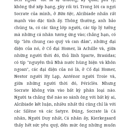
không thể xếp hạng, gây rối trí. Trong lời ca ngợi
Socrate của mình, ở
Bữa tiệc
, Alcibiade nhấn rất
mạnh vào đặc tính ấy. Thông thường, anh bảo
chúng ta, có các tầng lớp người, các típ lý tưởng
mà những cá nhân tương ứng vào; chẳng hạn, có
típ "lớn chung cao quý và can đảm", những đại
diện của nó, ở Cổ đại Homer, là Achille và, giữa
những người thời đó, thủ lĩnh Sparte, Brasidas;
có típ "nguyên thủ Nhà nước hùng biện và khôn
ngoan", các đại diện của nó là, ở Cổ đại Homer,
Nestor người Hy Lạp, Anténor người Troie và,
giữa những người thời đó, Périclès. Nhưng
Socrate không vừa vào bất kỳ phân loại nào.
Người ta chẳng thể nào so sánh ông với bất kỳ ai,
Alcibiade kết luận, nhiều nhất thì cũng chỉ là với
các Silène và các Satyre. Đúng, Socrate là Cá
nhân, Người Duy nhất, Cá nhân ấy, Kierkegaard
thấy hết sức yêu quý, đến mức ông những muốn