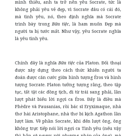
mình thiếu, anh ta trở nên yêu Socrate, tức là
không phải yêu vẻ đẹp, vì Socrate đâu có cái đó,
mà tình yêu, nó, theo định nghĩa mà Socrate
trình bày trong
Bữa tiệc
, là ham muốn Đẹp mà
người ta bị tước mất. Như vậy, yêu Socrate nghĩa
là yêu tình yêu.
Chính đây là nghĩa
Bữa tiệc
của Platon. Đối thoại
được xây dựng theo cách thức khiến người ta
đoán được căn cước giữa hình tượng Éros và hình
tượng Socrate. Platon tưởng tượng rằng, theo tập
tục, tất tật các đồng tịch, đi từ trái sang phải, lần
lượt phát biểu lời ngợi ca Éros. Đấy là điều mà
Phèdre và Pausanias, rồi bác sĩ Eryximaque, nhà
thơ hài Aristophane, nhà thơ bi kịch Agathon lần
lượt làm. Về phần Socrate, khi đến lượt ông, ông
không trực tiếp nói lời ngợi ca Tình yêu (nếu vậy
thì hẳn sẽ ngược với phương pháp của ông), mà