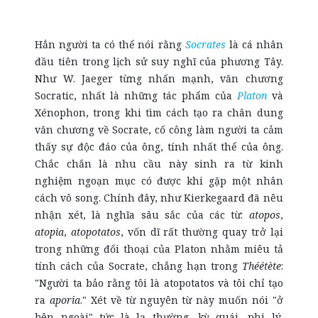
Hẳn người ta có thể nói rằng
Socrates
là cá nhân
đầu tiên trong lịch sử suy nghĩ của phương Tây.
Như W. Jaeger từng nhấn mạnh, văn chương
Socratic, nhất là những tác phẩm của
Platon
và
Xénophon, trong khi tìm cách tạo ra chân dung
văn chương về Socrate, cố công làm người ta cảm
thấy sự độc đáo của ông, tính nhất thể của ông.
Chắc chắn là nhu cầu này sinh ra từ kinh
nghiệm ngoạn mục có được khi gặp một nhân
cách vô song. Chính đây, như Kierkegaard đã nêu
nhận xét, là nghĩa sâu sắc của các từ:
atopos
,
atopia
,
atopotatos
, vốn dĩ rất thường quay trở lại
trong những đối thoại của Platon nhằm miêu tả
tính cách của Socrate, chẳng hạn trong
Théétète
:
"Người ta bảo rằng tôi là atopotatos và tôi chỉ tạo
ra
aporia
." Xét về từ nguyên từ này muốn nói "ở
bên ngoài" tức là lạ thường, kỳ quái, phi lý,