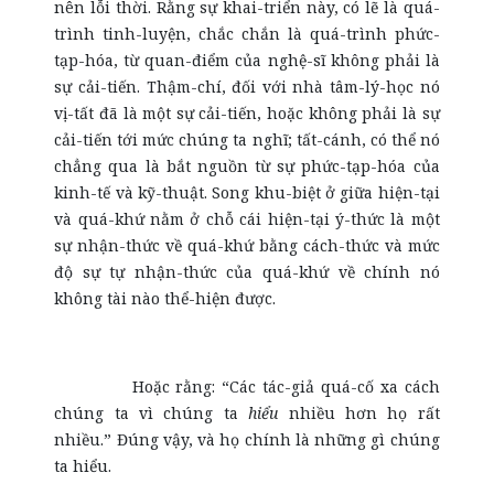
nên lỗi thời. Rằng sự khai-triển này, có lẽ là quá-
trình tinh-luyện, chắc chắn là quá-trình phức-
tạp-hóa, từ quan-điểm của nghệ-sĩ không phải là
sự cải-tiến. Thậm-chí, đối với nhà tâm-lý-học nó
vị-tất đã là một sự cải-tiến, hoặc không phải là sự
cải-tiến tới mức chúng ta nghĩ; tất-cánh, có thể nó
chẳng qua là bắt nguồn từ sự phức-tạp-hóa của
kinh-tế và kỹ-thuật. Song khu-biệt ở giữa hiện-tại
và quá-khứ nằm ở chỗ cái hiện-tại ý-thức là một
sự nhận-thức về quá-khứ bằng cách-thức và mức
độ sự tự nhận-thức của quá-khứ về chính nó
không tài nào thể-hiện được.
Hoặc rằng: “Các tác-giả quá-cố xa cách
chúng ta vì chúng ta
hiểu
nhiều hơn họ rất
nhiều.” Đúng vậy, và họ chính là những gì chúng
ta hiểu.