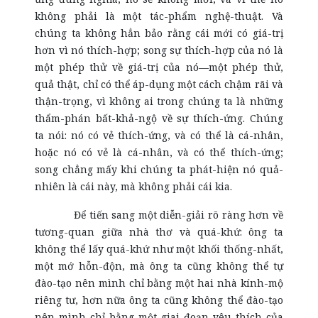
không phải là một tác-phẩm nghệ-thuật. Và
chúng ta không hẳn bảo rằng cái mới có giá-trị
hơn vì nó thích-hợp; song sự thích-hợp của nó là
một phép thử về giá-trị của nó—một phép thử,
quả thật, chỉ có thể áp-dụng một cách chậm rãi và
thận-trọng, vì không ai trong chúng ta là những
thẩm-phán bất-khả-ngộ về sự thích-ứng. Chúng
ta nói: nó có vẻ thích-ứng, và có thể là cá-nhân,
hoặc nó có vẻ là cá-nhân, và có thể thích-ứng;
song chẳng mấy khi chúng ta phát-hiện nó quả-
nhiên là cái này, mà không phải cái kia.
Để tiến sang một diễn-giải rõ ràng hơn về
tương-quan giữa nhà thơ và quá-khứ: ông ta
không thể lấy quá-khứ như một khối thống-nhất,
một mớ hỗn-độn, mà ông ta cũng không thể tự
đào-tạo nên mình chỉ bằng một hai nhà kính-mộ
riêng tư, hơn nữa ông ta cũng không thể đào-tạo
nên mình chỉ bằng một giai-đoạn yêu thích của