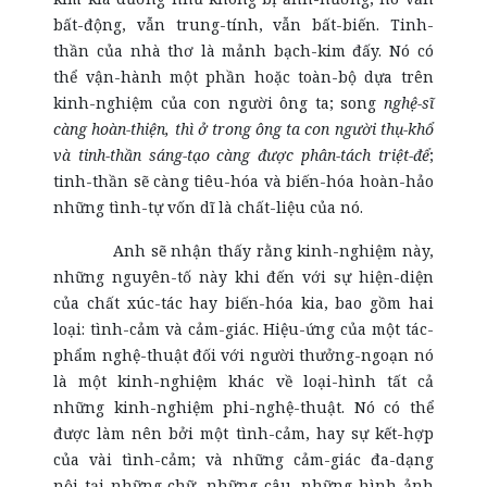
bất-động, vẫn trung-tính, vẫn bất-biến. Tinh-
thần của nhà thơ là mảnh bạch-kim đấy. Nó có
thể vận-hành một phần hoặc toàn-bộ dựa trên
kinh-nghiệm của con người ông ta; song
nghệ-sĩ
càng hoàn-thiện, thì ở trong ông ta con người thụ-khổ
và tinh-thần sáng-tạo càng được phân-tách triệt-để
;
tinh-thần sẽ càng tiêu-hóa và biến-hóa hoàn-hảo
những tình-tự vốn dĩ là chất-liệu của nó.
Anh sẽ nhận thấy rằng kinh-nghiệm này,
những nguyên-tố này khi đến với sự hiện-diện
của chất xúc-tác hay biến-hóa kia, bao gồm hai
loại: tình-cảm và cảm-giác. Hiệu-ứng của một tác-
phẩm nghệ-thuật đối với người thưởng-ngoạn nó
là một kinh-nghiệm khác về loại-hình tất cả
những kinh-nghiệm phi-nghệ-thuật. Nó có thể
được làm nên bởi một tình-cảm, hay sự kết-hợp
của vài tình-cảm; và những cảm-giác đa-dạng
nội-tại những chữ, những câu, những hình-ảnh