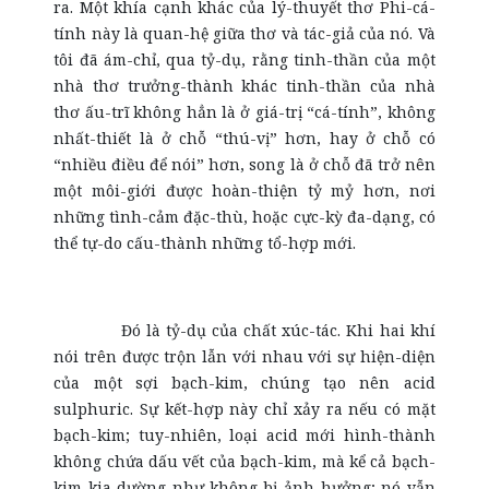
ra. Một khía cạnh khác của lý-thuyết thơ Phi-cá-
tính này là quan-hệ giữa thơ và tác-giả của nó. Và
tôi đã ám-chỉ, qua tỷ-dụ, rằng tinh-thần của một
nhà thơ trưởng-thành khác tinh-thần của nhà
thơ ấu-trĩ không hẳn là ở giá-trị “cá-tính”, không
nhất-thiết là ở chỗ “thú-vị” hơn, hay ở chỗ có
“nhiều điều để nói” hơn, song là ở chỗ đã trở nên
một môi-giới được hoàn-thiện tỷ mỷ hơn, nơi
những tình-cảm đặc-thù, hoặc cực-kỳ đa-dạng, có
thể tự-do cấu-thành những tổ-hợp mới.
Đó là tỷ-dụ của chất xúc-tác. Khi hai khí
nói trên được trộn lẫn với nhau với sự hiện-diện
của một sợi bạch-kim, chúng tạo nên acid
sulphuric. Sự kết-hợp này chỉ xảy ra nếu có mặt
bạch-kim; tuy-nhiên, loại acid mới hình-thành
không chứa dấu vết của bạch-kim, mà kể cả bạch-
kim kia dường như không bị ảnh-hưởng; nó vẫn