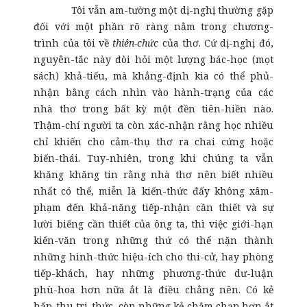
Tôi vẫn am-tường một dị-nghị thường gặp
đối với một phần rõ ràng nằm trong chương-
trình của tôi về
thiên-chức
của thơ. Cứ dị-nghị đó,
nguyên-tắc này đòi hỏi một lượng bác-học (mọt
sách) khả-tiếu, mà khẳng-định kia có thể phủ-
nhận bằng cách nhìn vào hành-trạng của các
nhà thơ trong bất kỳ một đền tiên-hiền nào.
Thậm-chí người ta còn xác-nhận rằng học nhiều
chỉ khiến cho cảm-thụ thơ ra chai cứng hoặc
biến-thái. Tuy-nhiên, trong khi chúng ta vẫn
khăng khăng tin rằng nhà thơ nên biết nhiều
nhất có thể, miễn là kiến-thức đấy không xâm-
phạm đến khả-năng tiếp-nhận cần thiết và sự
lười biếng cần thiết của ông ta, thì việc giới-hạn
kiến-văn trong những thứ có thể nặn thành
những hình-thức hiệu-ích cho thi-cử, hay phòng
tiếp-khách, hay những phương-thức dư-luận
phù-hoa hơn nữa ắt là điều chẳng nên. Có kẻ
hấp-thu tri-thức, còn những kẻ chậm chạp hơn ắt