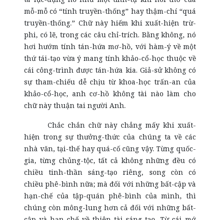
mỗ-mỗ có “tính truyền-thống” hay thậm-chí “quá
truyền-thống.” Chữ này hiếm khi xuất-hiện trừ-
phi, có lẽ, trong các câu chỉ-trích. Bằng không, nó
hơi hướm tính tán-hứa mơ-hồ, với hàm-ý về một
thứ tái-tạo vừa ý mang tính khảo-cổ-học thuộc về
cái công-trình được tán-hứa kia. Giả-sử không có
sự tham-chiếu dễ chịu từ khoa-học trấn-an của
khảo-cổ-học, anh cơ-hồ không tài nào làm cho
chữ này thuận tai người Anh.
Chắc chắn chữ này chẳng mấy khi xuất-
hiện trong sự thưởng-thức của chúng ta về các
nhà văn, tại-thế hay quá-cố cũng vậy. Từng quốc-
gia, từng chủng-tộc, tất cả không những đều có
chiều tinh-thần sáng-tạo riêng, song còn có
chiều phê-bình nữa; mà đối với những bất-cập và
hạn-chế của tập-quán phê-bình của mình, thì
chúng còn mông-lung hơn cả đối với những bất-
cập và hạn-chế về thiên-tài sáng-tạo. Từ cái mớ