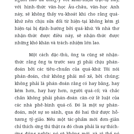
với hình-thức văn-học Âu-châu, văn-học Anh
này, sẽ không thấy vu-khoát khi cho rằng quá-
khứ nên chịu sửa đổi từ hiện-tại không kém gì
hiện-tại bị định-hướng bởi quá-khứ. Và nhà thơ
nhận-thức được điều này, sẽ nhận-thức được
những khó khăn và trách-nhiệm lớn lao.
Một cách đặc-thù, ông ta cũng sẽ nhận-
thức rằng ông ta trước sau gì phải chịu phán-
đoán bởi các tiêu-chuẩn của quá-khứ. Tôi nói
phán-đoán, chứ không phải mổ xẻ, bởi chúng;
không phải là phán-đoán rằng có hay bằng, hay
kém hơn, hay hay hơn, người quá-cố; và chắc
chắn không phải phán-đoán căn-cứ lề luật của
các nhà phê-bình quá-cố. Đó là một sự phán-
đoán, một sự so sánh, qua đó hai thứ được hỗ-
tương tỷ-giảo. Nếu một tác-phẩm mới đơn-giản
chỉ thích-ứng thì thật ra đó chưa phải là sự thích-
ứng đúng nghĩa; nó sẽ không mới, và vì thế nó