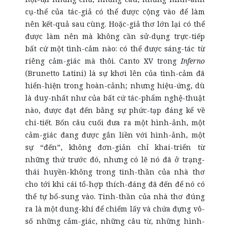
cụ-thể của tác-giả có thể được cộng vào để làm
nên kết-quả sau cùng. Hoặc-giả thơ lớn lại có thể
được làm nên mà không cần sử-dụng trực-tiếp
bất cứ một tình-cảm nào: có thể được sáng-tác từ
riêng cảm-giác mà thôi. Canto XV trong
Inferno
(Brunetto Latini) là sự khơi lên của tình-cảm đã
hiển-hiện trong hoàn-cảnh; nhưng hiệu-ứng, dù
là duy-nhất như của bất cứ tác-phẩm nghệ-thuật
nào, được đạt đến bằng sự phức-tạp đáng kể về
chi-tiết. Bốn câu cuối đưa ra một hình-ảnh, một
cảm-giác đang được gắn liền với hình-ảnh, một
sự “đến”, không đơn-giản chỉ khai-triển từ
những thứ trước đó, nhưng có lẽ nó đã ở trạng-
thái huyền-không trong tinh-thần của nhà thơ
cho tới khi cái tổ-hợp thích-đáng đã đến để nó có
thể tự bổ-sung vào. Tinh-thần của nhà thơ đúng
ra là một dung-khí để chiếm lấy và chứa đựng vô-
số những cảm-giác, những câu từ, những hình-