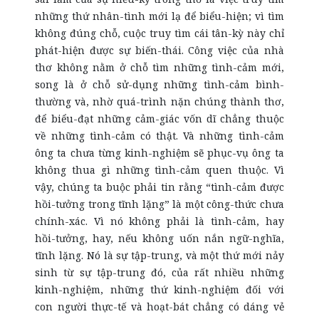
những thứ nhân-tình mới lạ để biểu-hiện; vì tìm
không đúng chỗ, cuộc truy tìm cái tân-kỳ này chỉ
phát-hiện được sự biến-thái. Công việc của nhà
thơ không nằm ở chỗ tìm những tình-cảm mới,
song là ở chỗ sử-dụng những tình-cảm bình-
thường và, nhờ quá-trình nặn chúng thành thơ,
để biểu-đạt những cảm-giác vốn dĩ chẳng thuộc
về những tình-cảm có thật. Và những tình-cảm
ông ta chưa từng kinh-nghiệm sẽ phục-vụ ông ta
không thua gì những tình-cảm quen thuộc. Vì
vậy, chúng ta buộc phải tin rằng “tình-cảm được
hồi-tưởng trong tĩnh lặng” là một công-thức chưa
chính-xác. Vì nó không phải là tình-cảm, hay
hồi-tưởng, hay, nếu không uốn nắn ngữ-nghĩa,
tĩnh lặng. Nó là sự tập-trung, và một thứ mới nảy
sinh từ sự tập-trung đó, của rất nhiều những
kinh-nghiệm, những thứ kinh-nghiệm đối với
con người thực-tế và hoạt-bát chẳng có dáng vẻ