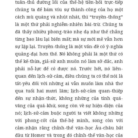
tuân-thủ đường lối của thế-hệ tiền-bối trực-tiếp
chúng ta để bám víu sự thành-công của họ một
cách mù quáng và nhút nhát, thì “truyền-thống”
là một thứ phải nghiễm-nhiên bài-trừ. Chúng ta
đã thấy nhiều phong-trào nhẹ dạ như thế chẳng
từng bao lâu lại biến mất; mà sự mới mẻ vẫn hơn
sự lặp lại. Truyền-thống là một vấn-đề có ý-nghĩa
quảng-đại hơn thế. Nó không phải là một thứ có
thể kế-thừa, giả-sử anh muốn nó làm sở-đắc, anh
phải nỗ-lực để có được nó. Trước hết, nó liên-
quan đến lịch-sử-cảm, điều chúng ta có thể nói là
tất-yếu đối với những ai vẫn muốn làm nhà thơ
qua tuổi hai mươi lăm; lịch-sử-cảm quan-thiệp
đến sự nhận-thức, không những của tính quá-
vãng của quá-khứ, song còn về sự hiện-diện của
nó; lịch-sử-cảm buộc người ta viết không những
với phong-cốt của thế-hệ mình, song còn với
cảm-nhận rằng chỉnh-thể văn-học Âu-châu bắt
đầu từ Homer và trong đó chỉnh-thể văn-học của