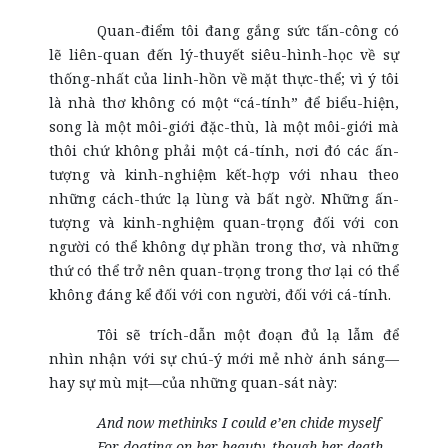
Quan-điểm tôi đang gắng sức tấn-công có
lẽ liên-quan đến lý-thuyết siêu-hình-học về sự
thống-nhất của linh-hồn về mặt thực-thể; vì ý tôi
là nhà thơ không có một “cá-tính” để biểu-hiện,
song là một môi-giới đặc-thù, là một môi-giới mà
thôi chứ không phải một cá-tính, nơi đó các ấn-
tượng và kinh-nghiệm kết-hợp với nhau theo
những cách-thức lạ lùng và bất ngờ. Những ấn-
tượng và kinh-nghiệm quan-trọng đối với con
người có thể không dự phần trong thơ, và những
thứ có thể trở nên quan-trọng trong thơ lại có thể
không đáng kể đối với con người, đối với cá-tính.
Tôi sẽ trích-dẫn một đoạn đủ lạ lẫm để
nhìn nhận với sự chú-ý mới mẻ nhờ ánh sáng—
hay sự mù mịt—của những quan-sát này:
And now methinks I could e’en chide myself
For doating on her beauty, though her death