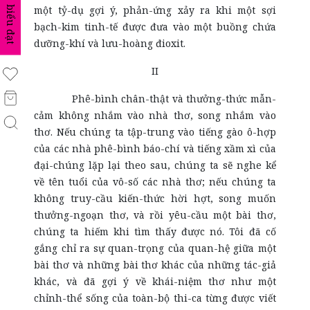
một tỷ-dụ gợi ý, phản-ứng xảy ra khi một sợi
biểu đạt
bạch-kim tinh-tế được đưa vào một buồng chứa
dưỡng-khí và lưu-hoàng đioxit.
II
Phê-bình chân-thật và thưởng-thức mẫn-
cảm không nhắm vào nhà thơ, song nhắm vào
thơ. Nếu chúng ta tập-trung vào tiếng gào ô-hợp
của các nhà phê-bình báo-chí và tiếng xầm xì của
đại-chúng lặp lại theo sau, chúng ta sẽ nghe kể
về tên tuổi của vô-số các nhà thơ; nếu chúng ta
không truy-cầu kiến-thức hời hợt, song muốn
thưởng-ngoạn thơ, và rồi yêu-cầu một bài thơ,
chúng ta hiếm khi tìm thấy được nó. Tôi đã cố
gắng chỉ ra sự quan-trọng của quan-hệ giữa một
bài thơ và những bài thơ khác của những tác-giả
khác, và đã gợi ý về khái-niệm thơ như một
chỉnh-thể sống của toàn-bộ thi-ca từng được viết