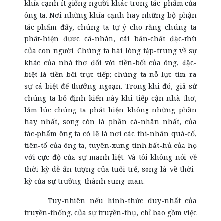
khía cạnh ít giống người khác trong tác-phẩm của
ông ta. Nơi những khía cạnh hay những bộ-phận
tác-phẩm đấy, chúng ta tự-ý cho rằng chúng ta
phát-hiện được cá-nhân, cái bản-chất đặc-thù
của con người. Chúng ta hài lòng tập-trung về sự
khác của nhà thơ đối với tiền-bối của ông, đặc-
biệt là tiền-bối trực-tiếp; chúng ta nỗ-lực tìm ra
sự cá-biệt để thưởng-ngoạn. Trong khi đó, giả-sử
chúng ta bỏ định-kiến này khi tiếp-cận nhà thơ,
lắm lúc chúng ta phát-hiện không những phần
hay nhất, song còn là phần cá-nhân nhất, của
tác-phẩm ông ta có lẽ là nơi các thi-nhân quá-cố,
tiên-tổ của ông ta, tuyên-xưng tính bất-hủ của họ
với cực-độ của sự mãnh-liệt. Và tôi không nói về
thời-kỳ dễ ấn-tượng của tuổi trẻ, song là về thời-
kỳ của sự trưởng-thành sung-mãn.
Tuy-nhiên nếu hình-thức duy-nhất của
truyền-thống, của sự truyền-thụ, chỉ bao gồm việc