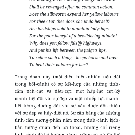
Shall be revenged after no common action.
Does the silkworm expend her yellow labours
For thee? For thee does she undo herself?
Are lordships sold to maintain ladyships
For the poor benefit of a bewildering minute?
Why does yon fellow falsify highways,
And put his life between the judge’s lips,
To refine such a thing—keeps horse and men
To beat their valours for her? . . .
Trong đoạn này (một điều hiển-nhiên nếu đặt
trong bối-cảnh) có sự kết-hợp của những tình-
cảm tích-cực và tiêu-cực: một hấp-lực cực-kỳ
mãnh-liệt đối với sự đẹp và một nhiếp-lực mãnh-
liệt tương-đương đối với sự xấu được đối-chiếu
với sự đẹp và hủy-diệt nó. Sự cân bằng của những
tình-cảm tương-phản nằm trong tình-cảnh kịch-
bản tương-quan đến lời thoại, nhưng chỉ riêng
tình-cảnh đó lại không tương-xứng với nó. Có thể