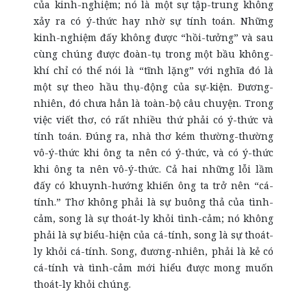
của kinh-nghiệm; nó là một sự tập-trung không
xảy ra có ý-thức hay nhờ sự tính toán. Những
kinh-nghiệm đấy không được “hồi-tưởng” và sau
cùng chúng được đoàn-tụ trong một bầu không-
khí chỉ có thể nói là “tĩnh lặng” với nghĩa đó là
một sự theo hầu thụ-động của sự-kiện. Đương-
nhiên, đó chưa hẳn là toàn-bộ câu chuyện. Trong
việc viết thơ, có rất nhiều thứ phải có ý-thức và
tính toán. Đúng ra, nhà thơ kém thường-thường
vô-ý-thức khi ông ta nên có ý-thức, và có ý-thức
khi ông ta nên vô-ý-thức. Cả hai những lỗi lầm
đấy có khuynh-hướng khiến ông ta trở nên “cá-
tính.” Thơ không phải là sự buông thả của tình-
cảm, song là sự thoát-ly khỏi tình-cảm; nó không
phải là sự biểu-hiện của cá-tính, song là sự thoát-
ly khỏi cá-tính. Song, đương-nhiên, phải là kẻ có
cá-tính và tình-cảm mới hiểu được mong muốn
thoát-ly khỏi chúng.