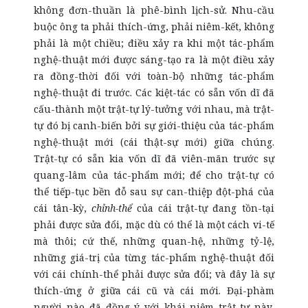
không đơn-thuần là phê-bình lịch-sử. Nhu-cầu
buộc ông ta phải thích-ứng, phải niêm-kết, không
phải là một chiều; điều xảy ra khi một tác-phẩm
nghệ-thuật mới được sáng-tạo ra là một điều xảy
ra đồng-thời đối với toàn-bộ những tác-phẩm
nghệ-thuật đi trước. Các kiệt-tác có sẵn vốn dĩ đã
cấu-thành một trật-tự lý-tưởng với nhau, mà trật-
tự đó bị canh-biến bởi sự giới-thiệu của tác-phẩm
nghệ-thuật mới (cái thật-sự mới) giữa chúng.
Trật-tự có sẵn kia vốn dĩ đã viên-mãn trước sự
quang-lâm của tác-phẩm mới; để cho trật-tự có
thể tiếp-tục bền đỗ sau sự can-thiệp đột-phá của
cái tân-kỳ,
chỉnh-thể
của cái trật-tự đang tồn-tại
phải được sửa đổi, mặc dù có thể là một cách vi-tế
mà thôi; cứ thế, những quan-hệ, những tỷ-lệ,
những giá-trị của từng tác-phẩm nghệ-thuật đối
với cái chính-thể phải được sửa đổi; và đây là sự
thích-ứng ở giữa cái cũ và cái mới. Đại-phàm
người nào đã đồng-ý với khái-niệm trật-tự này,