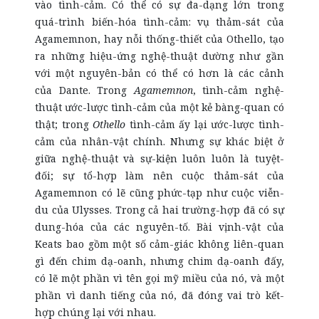
vào tình-cảm. Có thể có sự đa-dạng lớn trong
quá-trình biến-hóa tình-cảm: vụ thảm-sát của
Agamemnon, hay nỗi thống-thiết của Othello, tạo
ra những hiệu-ứng nghệ-thuật dường như gần
với một nguyên-bản có thể có hơn là các cảnh
của Dante. Trong
Agamemnon
, tình-cảm nghệ-
thuật ước-lược tình-cảm của một kẻ bàng-quan có
thật; trong
Othello
tình-cảm ấy lại ước-lược tình-
cảm của nhân-vật chính. Nhưng sự khác biệt ở
giữa nghệ-thuật và sự-kiện luôn luôn là tuyệt-
đối; sự tổ-hợp làm nên cuộc thảm-sát của
Agamemnon có lẽ cũng phức-tạp như cuộc viễn-
du của Ulysses. Trong cả hai trường-hợp đã có sự
dung-hóa của các nguyên-tố. Bài vịnh-vật của
Keats bao gồm một số cảm-giác không liên-quan
gì đến chim dạ-oanh, nhưng chim dạ-oanh đấy,
có lẽ một phần vì tên gọi mỹ miều của nó, và một
phần vì danh tiếng của nó, đã đóng vai trò kết-
hợp chúng lại với nhau.