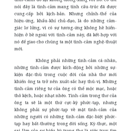
nói đây là tình-cảm mang tính cấu-trúc đã được
cung-cấp bởi kịch-bản. Nhưng chỉnh-thể của
hiệu-ứng, khẩu-khí chủ-đạo, là do những cảm-
giác lơ lửng, vì có sự tương-ứng không hề hiển-
hiện ở bề ngoài với tình-cảm này, đã kết-hợp với
nó để giao cho chúng ta một tình-cảm nghệ-thuật
mới.
Không phải những tình-cảm cá-nhân,
những tình-cảm được kích-động bởi những sự-
kiện đặc-thù trong cuộc đời của nhà thơ mới
khiến ông ta trở nên xuất-sắc hay thú-vị. Những
tình-cảm riêng tư của ông có thể mộc mạc, hoặc
thô kệch, hoặc nhạt nhẽo. Tình-cảm trong thơ của
ông ta sẽ là một thứ cực-kỳ phức-tạp, nhưng
không phải sự phức-tạp về mặt tình-cảm của
những người có những tình-cảm đặc-biệt phức-
tạp hay bất-thường trong đời sống. Kỳ-thực, một
sai lầm của sự hiếu-kỳ trong thơ là việc truy tìm