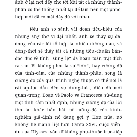
ảnh ở lại nơi đấy cho tới khi tất cả những thành-
phần có thể thống-nhất lại để làm nên một phức-
hợp mới đã có mặt đầy đủ với nhau.
Nếu anh so sánh vài đoạn tiêu-biểu của
những áng thơ vĩ-đại nhất, anh sẽ thấy sự đa-
dạng của các lối tổ-hợp là nhiều dường nào, và
đồng-thời sẽ thấy tất cả những tiêu-chuẩn bán-
đạo-đức về tính “sùng-lệ” đã hoàn-toàn trật đích
ra sao. Vì không phải là sự “lớn”, hay cường-độ
của tình-cảm, của những thành-phần, song là
cường-độ của quá-trình nghệ-thuật, có thể nói là
cái áp-lực dẫn đến sự dung-hóa, điều đó mới
quan-trọng. Đoạn về Paolo và Francesca sử-dụng
một tình-cảm nhất-định, nhưng cường-độ của lời
thơ lại khác hẳn bất cứ cường-độ của kinh-
nghiệm giả-định nó đang gợi ý. Hơn nữa, nó
không hề mãnh-liệt hơn Canto XXVI, cuộc viễn-
du của Ulysses, vốn dĩ không phụ-thuộc trực-tiếp