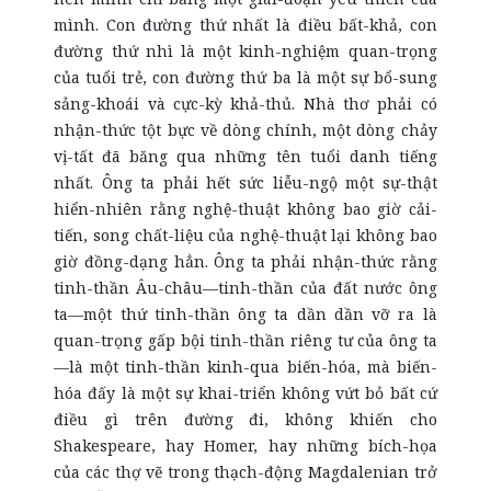
mình. Con đường thứ nhất là điều bất-khả, con
đường thứ nhì là một kinh-nghiệm quan-trọng
của tuổi trẻ, con đường thứ ba là một sự bổ-sung
sảng-khoái và cực-kỳ khả-thủ. Nhà thơ phải có
nhận-thức tột bực về dòng chính, một dòng chảy
vị-tất đã băng qua những tên tuổi danh tiếng
nhất. Ông ta phải hết sức liễu-ngộ một sự-thật
hiển-nhiên rằng nghệ-thuật không bao giờ cải-
tiến, song chất-liệu của nghệ-thuật lại không bao
giờ đồng-dạng hẳn. Ông ta phải nhận-thức rằng
tinh-thần Âu-châu—tinh-thần của đất nước ông
ta—một thứ tinh-thần ông ta dần dần vỡ ra là
quan-trọng gấp bội tinh-thần riêng tư của ông ta
—là một tinh-thần kinh-qua biến-hóa, mà biến-
hóa đấy là một sự khai-triển không vứt bỏ bất cứ
điều gì trên đường đi, không khiến cho
Shakespeare, hay Homer, hay những bích-họa
của các thợ vẽ trong thạch-động Magdalenian trở