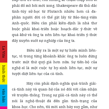
phải đổ mồ hôi mới xong. Shakespeare đã thủ-đắc
tinh-túy sử-học từ Plutarch nhiều hơn cả đa-
phần người đời có thể gặt lấy từ Bảo-tàng-viện
Anh-quốc. Điều cần phải kiên-định là nhà thơ
buộc phải khai-triển hoặc hoạch-đắc ý-thức về
quá-khứ và ông ta nên liên-tục khai-triển ý-thức
đấy xuyên suốt sự-nghiệp của ông ta.
La Vita
Điều xảy ra là một sự tự hiến mình liên-
tục, vì trong từng khoảnh-khắc ông ta luôn đứng
trước một thứ quý-giá hơn nữa. Sự tiến-bộ của
hình thức
nghệ-sĩ là một cuộc tự hy-sinh liên-tục, một sự
tuyệt-diệt liên-tục của cá-tính.
Hãy còn phải định-nghĩa quá-trình giải-
cá-tính này và quan-hệ của nó đối với cảm-nhận
văn bản
về truyền-thống. Trong sự giải-cá-tính này có thể
nói là nghệ-thuật đã đến gần tình-trạng của
khoa-học. Cho nên, tôi mời anh hãy suy gẫm, như