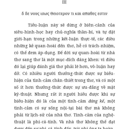
III
δ δε νους ισως Θειοτερον τι και απαθες εστιν
Tiểu-luận này sẽ dừng ở biên-cảnh của
siêu-hình-học hay chủ-nghĩa thần-bí, và tự đặt
giới-hạn trong những kết-luận thực-tế, các điều
những kẻ quan-hoài đến thơ, hễ có trách-nhiệm,
có thể đem áp-dụng. Để dời sự quan-hoài từ nhà
thơ sang thơ là một mục-đích đáng khen: vì điều
đó lại giúp đánh giá thơ phải lẽ hơn, vô-luận hay
dở. Có nhiều người thưởng-thức được sự biểu-
hiện của tình-cảm chân-thiết trong thơ, và có một
số ít hơn thưởng-thức được sự ưu-đẳng về mặt
kỹ-thuật. Nhưng rất ít người hiểu được khi sự
biểu-hiện đó là của một tình-cảm
đáng kể
, một
tình-cảm có sự sống nội-tại bài thơ mà không
phải từ lịch-sử của nhà thơ. Tình-cảm của nghệ-
thuật là phi-cá-tính. Và nhà thơ không thể đạt
được đến sự phi-cá-tính đấy, trừ-phi ông ta hoàn-