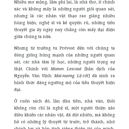
Nhiều mơ mộng, lắm phi lai, là nhà thơ, ít chính
xác và không mấy là những người giỏi quan sát,
nhưng là các nhân vật thạo rao giảng nhiều
hùng biện, nghệ sĩ và kẻ quyến rũ, những tiểu
thuyết gia ấy ngày nay chẳng còn mấy đại diện
giữa chúng ta nữa.
Nhưng từ trưởng tu Prévost đến với chúng ta
dòng giống hùng mạnh của những người quan
sát, các nhà tâm lý học, những người trọng sự
thật. Chính với
Manon Lescaut
[bản dịch của
Nguyễn Văn Vĩnh:
Mai-nương Lệ-cốt
] đã sinh ra
hình thức đáng ngưỡng mộ của tiểu thuyết hiện
đại.
Ở cuốn sách đó, lần đầu tiên, nhà văn, thôi
không còn chỉ là nghệ sĩ, một người thiện xảo
điều khiển các nhân vật, đã đột nhiên, mà không
hề có những lý thuyết từ trước, trở thành, nhờ
chính lực và bản tính riêng thiên tài của mình,