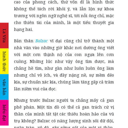
cao của phong cách, thứ vốn dĩ là hình thức
không thể tách rời khỏi ý, và lẫn lộn sự khoa
trương với ngôn ngữ nghệ sĩ, tới nỗi ông chỉ, mặc
cho thiên tài của mình, là một tiểu thuyết gia
hạng hai.
La Vita
Bản thân
Balzac
vĩ đại cũng chỉ trở thành một
nhà văn vào những giờ khắc nơi dường ông viết
hình thức
với một cơn thịnh nộ của con ngựa lên cơn
cuồng. Những lúc như vậy ông tìm được, mà
chẳng hề tìm, như gần như luôn luôn ông làm
nhưng chỉ vô ích, và đầy nặng nề, sự mềm dẻo
văn bản
kia, sự chuẩn xác kia, chúng làm tăng gấp cả trăm
lần niềm vui của đọc.
Nhưng trước Balzac người ta chẳng mấy cả gan
phê phán. Một tín đồ có thể cả gan trách cứ vị
biểu đạt
thần của mình tất tật các thiếu hoàn hảo của vũ
trụ không? Balzac có năng lượng sinh sôi dữ dội,
ngập tràn, vô độ, gây sửng sốt của một vị thần,