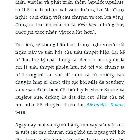
điển, viết lại và phát triển thêm [Apulée/Apulius,
có thể coi là nhân vật văn chương La Mã đúng
nghĩa cuối cùng, viết câu chuyện về con lừa vàng,
đúng ra thì tên của nó là
Biến hóa
, nhưng hay
được gọi theo nhân vật con lừa hơn].
Tôi cũng sẽ không bận tâm, trong nghiên cứu rất
ngắn này về tiến hóa của tiểu thuyết hiện đại kể
từ đầu thế kỷ của chúng ta, đến cái mà người ta
gọi là tiểu thuyết phiêu lưu, nó tới với chúng ta
từ Trung cổ và, vốn dĩ sinh ra từ những câu
chuyện hiệp sĩ, được tiếp tục bởi Mlle de Scudéry,
và về sau được biến đổi bởi tay Frédéric Soulié và
Eugène Sue, dường đã đạt đến cực điểm của nó
nơi nhà kể chuyện thiên tài
Alexandre Dumas
père.
Ngày nay một số người hẵng còn say sưa với việc
tẽ tuốt các câu chuyện cũng khó tin ngang với bất
tận, trong vòng năm sáu trăm trang, nhưng họ