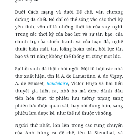
Dưới Cách mạng và dưới Đế chế, văn chương
dường đã chết. Nó chỉ có thể sống vào các thời kỳ
yên tĩnh, vốn dĩ là những thời kỳ của suy nghĩ.
Trong các thời kỳ của bạo lực và sự tàn bạo, của
chính trị, của chiến tranh và của loạn đả, nghệ
thuật biến mất, tan loãng hoàn toàn, bởi lực tàn
bạo và trí năng không thể thống trị cùng một lúc.
Sự hồi sinh đã thật chói ngời. Một lũ lượt các nhà
thơ xuất hiện, tên là A. de Lamartine, A. de Vigny,
A. de Musset,
Baudelaire
, Victor Hugo và hai tiểu
thuyết gia hiện ra, nhờ họ mà được đánh dấu
tiến hóa thực từ phiêu lưu tưởng tượng sang
phiêu lưu được quan sát, hay nói đúng hơn, sang
phiêu lưu được kể, như thể nó thuộc về sống.
Người thứ nhất, lớn lên trong các rung chuyển
của Anh hùng ca đế chế, tên là Stendhal, và