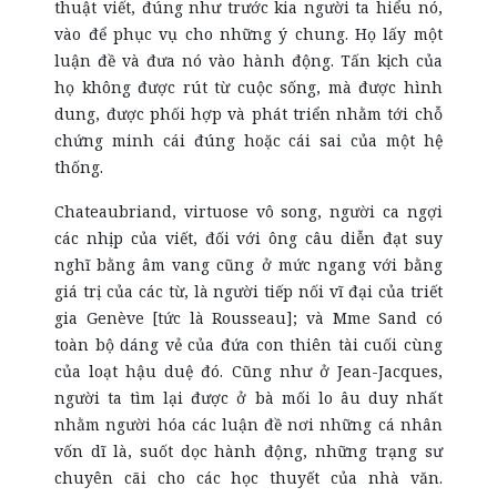
thuật viết, đúng như trước kia người ta hiểu nó,
vào để phục vụ cho những ý chung. Họ lấy một
luận đề và đưa nó vào hành động. Tấn kịch của
họ không được rút từ cuộc sống, mà được hình
dung, được phối hợp và phát triển nhằm tới chỗ
chứng minh cái đúng hoặc cái sai của một hệ
thống.
Chateaubriand, virtuose vô song, người ca ngợi
các nhịp của viết, đối với ông câu diễn đạt suy
nghĩ bằng âm vang cũng ở mức ngang với bằng
giá trị của các từ, là người tiếp nối vĩ đại của triết
gia Genève [tức là Rousseau]; và Mme Sand có
toàn bộ dáng vẻ của đứa con thiên tài cuối cùng
của loạt hậu duệ đó. Cũng như ở Jean-Jacques,
người ta tìm lại được ở bà mối lo âu duy nhất
nhằm người hóa các luận đề nơi những cá nhân
vốn dĩ là, suốt dọc hành động, những trạng sư
chuyên cãi cho các học thuyết của nhà văn.