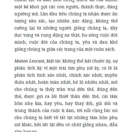
một kẻ khơi gợi các con người, thành thực, đáng
ngưỡng mộ. Lần đầu tiên chúng ta nhận được ấn
tượng sâu sắc, tạo nhiều xúc động, không thể
cưỡng lại từ những người giống chúng ta, đầy
dục vọng và rung động sự thật, họ sống cuộc đời
mình, cuộc đời của chúng ta, yêu và đau khổ
giống chúng ta giữa các trang của một cuốn sách.
Manon Lescaut
, kiệt tác không thể bắt chước ấy, sự
phân tích kỳ vĩ một trái tim phụ nữ ấy, có lẽ là
phân tích tinh xảo nhất, chính xác nhất, xuyên
thấu nhất, hoàn toàn nhất, hé lộ nhiều nhất, mở
cho chúng ta thấy trần trụi đến thế, đúng đến
thế, được gợi ra lối thiết thân đến thế, cái tâm
hồn nhẹ kia, hay yêu, hay thay đổi, giả dối và
trung thành của cuộc ti dan, tới nỗi cùng lúc nó
cho chúng ta biết về tất tật những tâm hồn phụ
nữ khác, bởi tất tật đều có chút giống nhau, dẫu
gần hay xa.