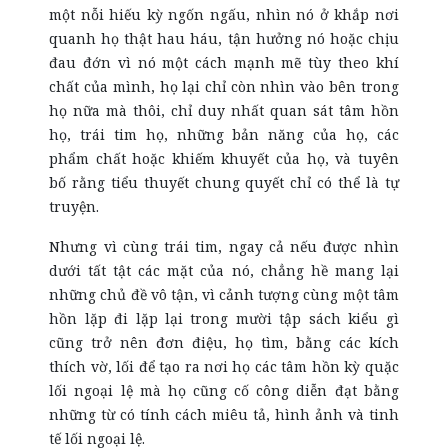
một nỗi hiếu kỳ ngốn ngấu, nhìn nó ở khắp nơi
quanh họ thật hau háu, tận hưởng nó hoặc chịu
đau đớn vì nó một cách mạnh mẽ tùy theo khí
chất của mình, họ lại chỉ còn nhìn vào bên trong
họ nữa mà thôi, chỉ duy nhất quan sát tâm hồn
họ, trái tim họ, những bản năng của họ, các
phẩm chất hoặc khiếm khuyết của họ, và tuyên
bố rằng tiểu thuyết chung quyết chỉ có thể là tự
truyện.
Nhưng vì cùng trái tim, ngay cả nếu được nhìn
dưới tất tật các mặt của nó, chẳng hề mang lại
những chủ đề vô tận, vì cảnh tượng cùng một tâm
hồn lặp đi lặp lại trong mười tập sách kiểu gì
cũng trở nên đơn điệu, họ tìm, bằng các kích
thích vờ, lối để tạo ra nơi họ các tâm hồn kỳ quặc
lối ngoại lệ mà họ cũng cố công diễn đạt bằng
những từ có tính cách miêu tả, hình ảnh và tinh
tế lối ngoại lệ.