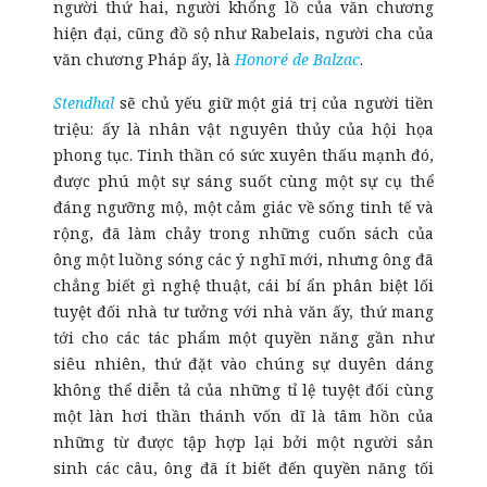
người thứ hai, người khổng lồ của văn chương
hiện đại, cũng đồ sộ như Rabelais, người cha của
văn chương Pháp ấy, là
Honoré de Balzac
.
Stendhal
sẽ chủ yếu giữ một giá trị của người tiền
triệu: ấy là nhân vật nguyên thủy của hội họa
phong tục. Tinh thần có sức xuyên thấu mạnh đó,
được phú một sự sáng suốt cùng một sự cụ thể
đáng ngưỡng mộ, một cảm giác về sống tinh tế và
rộng, đã làm chảy trong những cuốn sách của
ông một luồng sóng các ý nghĩ mới, nhưng ông đã
chẳng biết gì nghệ thuật, cái bí ẩn phân biệt lối
tuyệt đối nhà tư tưởng với nhà văn ấy, thứ mang
tới cho các tác phẩm một quyền năng gần như
siêu nhiên, thứ đặt vào chúng sự duyên dáng
không thể diễn tả của những tỉ lệ tuyệt đối cùng
một làn hơi thần thánh vốn dĩ là tâm hồn của
những từ được tập hợp lại bởi một người sản
sinh các câu, ông đã ít biết đến quyền năng tối