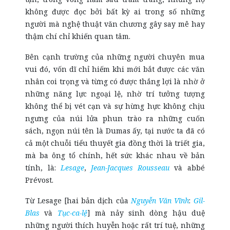
không được đọc bởi bất kỳ ai trong số những
người mà nghệ thuật văn chương gây say mê hay
thậm chí chỉ khiến quan tâm.
Bên cạnh trường của những người chuyên mua
vui đó, vốn dĩ chỉ hiếm khi mới bắt được các văn
nhân coi trọng và từng có được thắng lợi là nhờ ở
những năng lực ngoại lệ, nhờ trí tưởng tượng
không thể bị vét cạn và sự hừng hực không chịu
ngưng của núi lửa phun trào ra những cuốn
sách, ngọn núi tên là Dumas ấy, tại nước ta đã có
cả một chuỗi tiểu thuyết gia đồng thời là triết gia,
mà ba ông tổ chính, hết sức khác nhau về bản
tính, là:
Lesage
,
Jean-Jacques Rousseau
và abbé
Prévost.
Từ Lesage [hai bản dịch của
Nguyễn Văn Vĩnh
:
Gil-
Blas
và
Tục-ca-lệ
] mà nảy sinh dòng hậu duệ
những người thích huyễn hoặc rất trí tuệ, những