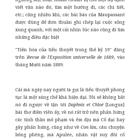
viết văn nào đó, tìm một hướng đi, các chi tiết,
etc.; cũng nhiều khi, các bài báo của Maupassant
được dùng để đơn thuần ghi chép lại cuộc sống
xung quanh, với một cái nhìn lúc nào cũng đi tìm
những điều đặc biệt
"Tiến hóa của tiểu thuyết trong thế kỷ 19" đăng
trên
Revue de l'Exposition universelle de 1889
, vào
tháng Mười năm 1889.
Cái mà ngày nay người ta gọi là tiểu thuyết phong
tục là một sáng chế khá hiện đại. Tôi sẽ không bắt
nó đi ngược về tận tới
Daphnis et Chloé
[Longus]
bài thơ điền viên ấy, về nó rất trở nên phấn hứng
các tinh thần mô phạm và êm dịu mà Cổ đại hay
gây phấn hứng, cũng như về
Con lừa
, câu chuyện
bông phèng, mà Apulée, nhân vật suy đồi cổ