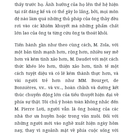
thấy trước họ. Ảnh hưởng của họ lên thế hệ hiện
tại rất đáng kể và có thể gây lo lắng, bởi, mọi môn
đệ nào làm quá những thủ pháp của ông thầy đều
rơi vào các khiếm khuyết mà những phẩm chất
lớn lao của ông ta từng cứu ông ta thoát khỏi.
Tiến hành gần như theo cùng cách, M. Zola, với
một bản tính mạnh hơn, rộng hơn, nhiều say mê
hơn và kém tinh xảo hơn, M. Daudet với một cách
thức khéo léo hơn, thiện xảo hơn, tinh tế một
cách tuyệt diệu và có lẽ kém thành thực hơn, và
vài người trẻ hơn như MM. Bourget, de
Bonnières, v.v... và v.v..., hoàn chỉnh và dường kết
thúc chuyển động lớn của tiểu thuyết hiện đại về
phía sự thật. Tôi chủ ý hoàn toàn không nhắc đến
M. Pierre Loti, người vẫn là ông hoàng của các
nhà thơ ưa huyền hoặc trong văn xuôi. Đối với
những người mới vào nghề xuất hiện ngày hôm
nay, thay vì ngoảnh mặt về phía cuộc sống với