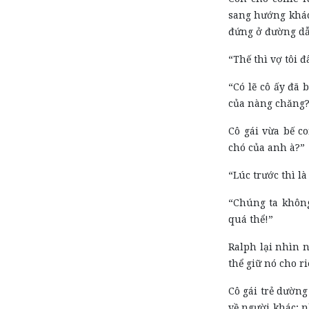
sang hướng khác,
đứng ở đường dẫn
“Thế thì vợ tôi 
“Có lẽ cô ấy đã 
của nàng chăng
Cô gái vừa bế c
chó của anh à?”
“Lúc trước thì là
“Chúng ta không
quá thể!”
Ralph lại nhìn n
thể giữ nó cho r
Cô gái trẻ dường
về người khác; 