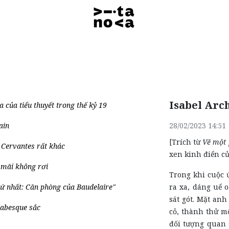
Isabel Arc
a của tiểu thuyết trong thế kỷ 19
ain
28/02/2023 14:51
[Trích từ
Vẽ một 
 Cervantes rất khác
xen kinh điển củ
 mãi không rơi
Trong khi cuộc 
ứ nhất: Căn phòng của Baudelaire"
ra xa, dáng uể o
sát gót. Mặt an
rabesque sắc
cỏ, thành thử m
đối tượng quan 