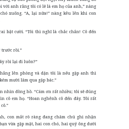
ói với anh rằng tôi có lẽ là em họ của anh,” nàng
 chó xuống. “A, lại nữa!” nàng kêu lên khi con
.
rai bật cười. “Tôi thì nghĩ là chắc chắn! Cô đến
 trước rồi.”
ây rồi lại đi luôn?”
thẳng lên phòng và dặn tôi là nếu gặp anh thì
 kém mười lăm qua gặp bác.”
n nhìn đồng hồ. “Cám ơn rất nhiều; tôi sẽ đúng
hìn cô em họ. “Hoan nghênh cô đến đây. Tôi rất
 cô.”
h, con mắt rõ ràng đang chăm chú ghi nhận
bạn vừa gặp mặt, hai con chó, hai quý ông dưới