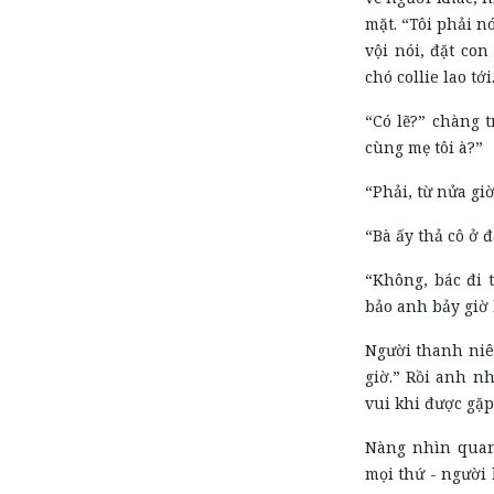
mặt. “Tôi phải n
vội nói, đặt con
chó collie lao tới
“Có lẽ?” chàng t
cùng mẹ tôi à?”
“Phải, từ nửa giờ
“Bà ấy thả cô ở đ
“Không, bác đi 
bảo anh bảy giờ
Người thanh niê
giờ.” Rồi anh n
vui khi được gặp
Nàng nhìn quan
mọi thứ - người 