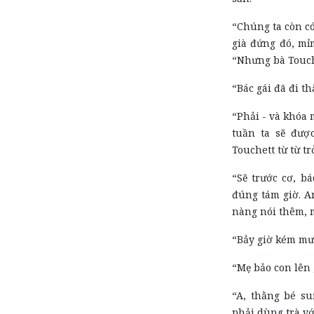
“Chúng ta còn có
già đứng đó, mỉm
“Nhưng bà Touch
“Bác gái đã đi t
“Phải - và khóa 
tuần ta sẽ đượ
Touchett từ từ trở
“Sẽ trước cơ, bá
đúng tám giờ. A
nàng nói thêm, 
“Bảy giờ kém mư
“Mẹ bảo con lên 
“A, thằng bé su
phải dùng trà với