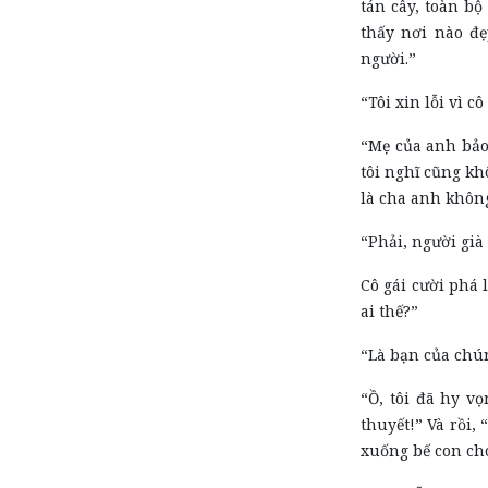
tán cây, toàn b
thấy nơi nào đẹ
người.”
“Tôi xin lỗi vì 
“Mẹ của anh bảo 
tôi nghĩ cũng kh
là cha anh khôn
“Phải, người già
Cô gái cười phá 
ai thế?”
“Là bạn của chún
“Ồ, tôi đã hy v
thuyết!” Và rồi, 
xuống bế con ch