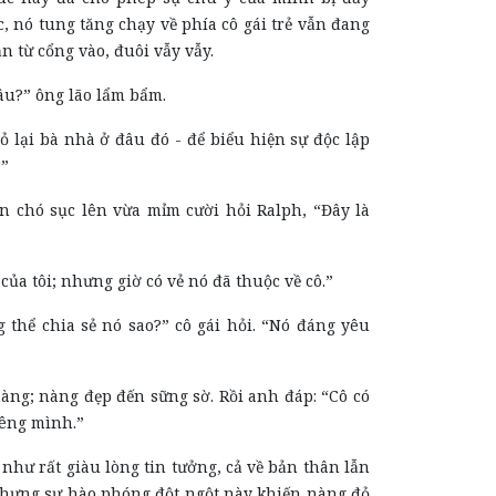
 nó tung tăng chạy về phía cô gái trẻ vẫn đang
 từ cổng vào, đuôi vẫy vẫy.
đâu?” ông lão lẩm bẩm.
bỏ lại bà nhà ở đâu đó - để biểu hiện sự độc lập
?”
on chó sục lên vừa mỉm cười hỏi Ralph, “Đây là
 của tôi; nhưng giờ có vẻ nó đã thuộc về cô.”
 thể chia sẻ nó sao?” cô gái hỏi. “Nó đáng yêu
àng; nàng đẹp đến sững sờ. Rồi anh đáp: “Cô có
iêng mình.”
 như rất giàu lòng tin tưởng, cả về bản thân lẫn
nhưng sự hào phóng đột ngột này khiến nàng đỏ