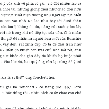
ú ý của anh về phía cô gái - nó đột nhiên lao ra
ủa chói tai, nhưng giọng điệu như chào đón hơn
 vật vừa xuất hiện dường như ngay lập tức hiểu
ủa con vật nhỏ. Nó lao như bay tới dưới chân
 sủa ầm ĩ; không do dự, nàng cúi xuống ôm lấy
với nó trong khi nó tiếp tục sủa dồn. Chủ nhân
ó thì giờ để nhận ra người bạn mới của Bunchie
o, váy đen, rất xinh đẹp. Cô ta để đầu trần như
 - điều đó khiến con trai chủ nhà bối rối, anh
g sức khỏe cha gần đây đã khiến họ buộc phải
. Vừa lúc đó, hai quý ông còn lại cũng để ý tới
ạ kia là ai thế?” ông Touchett hỏi.
áu gái bà Touchett - cô nàng độc lập,” Lord
 “Chắc đúng rồi - nhìn cách cô ấy chào con chó
lúc này đã cho phép sự chú ý của mình bị đẩy