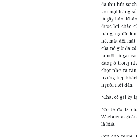
đã thu hút sự ch
với một tràng s
là gây hấn. Nhân
được lời chào c
nàng, ngước lên
nó, mặt đối mặt 
của nó giờ đã c
là một cô gái ca
đang ở trong nhà
chợt nhớ ra rằn
ngưng tiếp khách
người mới đến.
“Chà, cô gái kỳ l
“Có lẽ đó là ch
Warburton đoán.
là biết.”
Con chó collie 