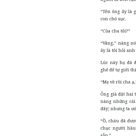
“Tên ông ấy là g
con chó sục.
“Của cha tôi?”
“Vâng,” nàng nó
ấy là tôi hỏi anh
Lúc này họ đã đ
ghế để tự giới th
“Mẹ về rồi cha ạ,
Ông già đặt hai 
nàng những cái 
đây; nhưng ta ướ
“Ồ, cháu đã được
chục người hầu 
sẵn.”