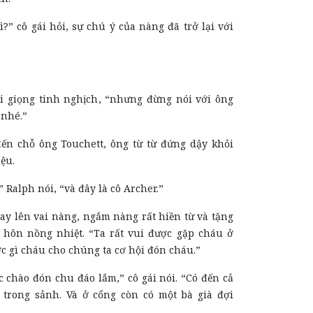
ì?” cô gái hỏi, sự chú ý của nàng đã trở lại với
i giọng tinh nghịch, “nhưng đừng nói với ông
 nhé.”
ến chỗ ông Touchett, ông từ từ đứng dậy khỏi
iệu.
” Ralph nói, “và đây là cô Archer.”
tay lên vai nàng, ngắm nàng rất hiền từ và tặng
hôn nồng nhiệt. “Ta rất vui được gặp cháu ở
c gì cháu cho chúng ta cơ hội đón cháu.”
 chào đón chu đáo lắm,” cô gái nói. “Có đến cả
trong sảnh. Và ở cổng còn có một bà già đợi