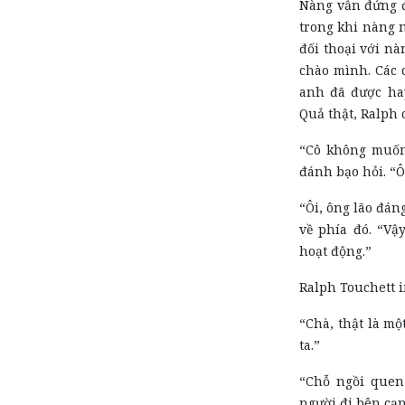
Nàng vẫn đứng đó
trong khi nàng 
đối thoại với nà
chào mình. Các 
anh đã được ha
Quả thật, Ralph 
“Cô không muốn
đánh bạo hỏi. “Ô
“Ôi, ông lão đáng
về phía đó. “Vậ
hoạt động.”
Ralph Touchett 
“Chà, thật là mộ
ta.”
“Chỗ ngồi quen 
người đi bên cạ