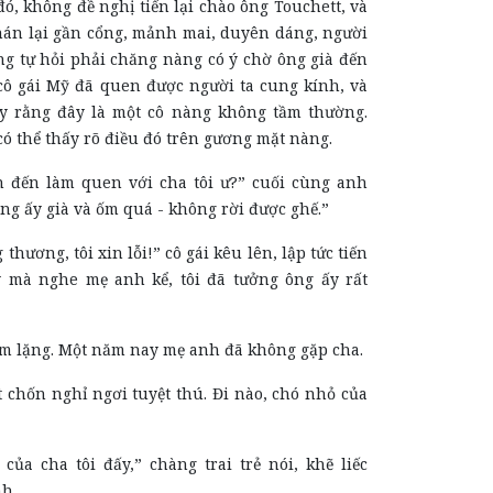
, không đề nghị tiến lại chào ông Touchett, và
nán lại gần cổng, mảnh mai, duyên dáng, người
ng tự hỏi phải chăng nàng có ý chờ ông già đến
cô gái Mỹ đã quen được người ta cung kính, và
y rằng đây là một cô nàng không tầm thường.
có thể thấy rõ điều đó trên gương mặt nàng.
 đến làm quen với cha tôi ư?” cuối cùng anh
ng ấy già và ốm quá - không rời được ghế.”
 thương, tôi xin lỗi!” cô gái kêu lên, lập tức tiến
y mà nghe mẹ anh kể, tôi đã tưởng ông ấy rất
im lặng. Một năm nay mẹ anh đã không gặp cha.
t chốn nghỉ ngơi tuyệt thú. Đi nào, chó nhỏ của
của cha tôi đấy,” chàng trai trẻ nói, khẽ liếc
nh.