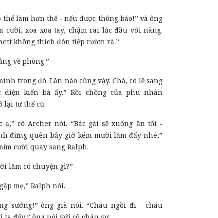
 thể làm hơn thế - nếu được thông báo!” và ông
 cười, xoa xoa tay, chậm rãi lắc đầu với nàng.
ett không thích đón tiếp rườm rà.”
hẳng về phòng.”
mình trong đó. Lần nào cũng vậy. Chà, có lẽ sang
c diện kiến bà ấy.” Rồi chồng của phu nhân
 lại tư thế cũ.
c ạ,” cô Archer nói. “Bác gái sẽ xuống ăn tối -
nh đừng quên bảy giờ kém mười lăm đấy nhé,”
mỉm cười quay sang Ralph.
ời lăm có chuyện gì?”
gặp mẹ,” Ralph nói.
ng sướng!” ông già nói. “Cháu ngồi đi - cháu
 ta đấy,” ông nói với cô cháu vợ.