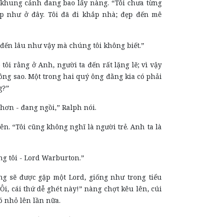
ộ khung cảnh đang bao lấy nàng. “Tôi chưa từng
p như ở đây. Tôi đã đi khắp nhà; đẹp đến mê
cô đến lâu như vậy mà chúng tôi không biết.”
tôi rằng ở Anh, người ta đến rất lặng lẽ; vì vậy
ông sao. Một trong hai quý ông đằng kia có phải
g?”
 hơn - đang ngồi,” Ralph nói.
lên. “Tôi cũng không nghĩ là người trẻ. Anh ta là
g tôi - Lord Warburton.”
ọng sẽ được gặp một Lord, giống như trong tiểu
“Ôi, cái thứ dễ ghét này!” nàng chợt kêu lên, cúi
ó nhỏ lên lần nữa.