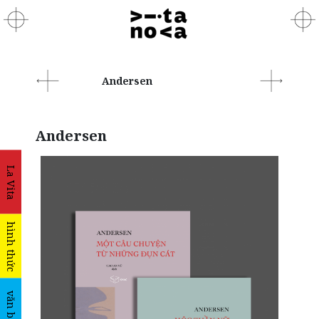
Andersen
Andersen
La Vita
hình thức
văn bản