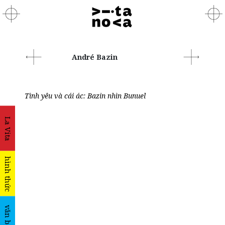
André Bazin
Tình yêu và cái ác: Bazin nhìn Bunuel
La Vita
hình thức
văn bản