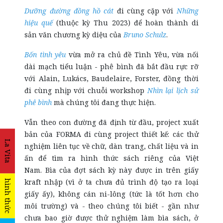
Dưỡng đường đồng hồ cát
đi cùng cặp với
Những
hiệu quế
(thuộc kỳ Thu 2023) để hoàn thành di
sản văn chương kỳ diệu của
Bruno Schulz
.
Bốn tình yêu
vừa mở ra chủ đề Tình Yêu, vừa nối
dài mạch tiểu luận - phê bình đã bắt đầu rực rỡ
với Alain, Lukács, Baudelaire, Forster, đồng thời
đi cùng nhịp với chuỗi workshop
Nhìn lại lịch sử
phê bình
mà chúng tôi đang thực hiện.
Vẫn theo con đường đã định từ đầu, project xuất
bản của FORMA đi cùng project thiết kế: các thử
La Vita
nghiệm liên tục về chữ, dàn trang, chất liệu và in
ấn để tìm ra hình thức sách riêng của Việt
Nam. Bìa của đợt sách kỳ này được in trên giấy
kraft nhập (vì ở ta chưa đủ trình độ tạo ra loại
hình thức
giấy ấy), không cán ni-lông (tức là tốt hơn cho
môi trường) và - theo chúng tôi biết - gần như
chưa bao giờ được thử nghiệm làm bìa sách, ở