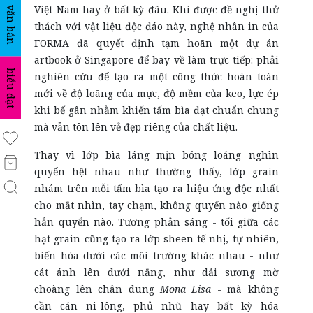
Việt Nam hay ở bất kỳ đâu. Khi được đề nghị thử
văn bản
thách với vật liệu độc đáo này, nghệ nhân in của
FORMA đã quyết định tạm hoãn một dự án
artbook ở Singapore để bay về làm trực tiếp: phải
biểu đạt
nghiên cứu để tạo ra một công thức hoàn toàn
mới về độ loãng của mực, độ mềm của keo, lực ép
khi bế gân nhằm khiến tấm bìa đạt chuẩn chung
mà vẫn tôn lên vẻ đẹp riêng của chất liệu.
Thay vì lớp bìa láng mịn bóng loáng nghìn
quyển hệt nhau như thường thấy, lớp grain
nhám trên mỗi tấm bìa tạo ra hiệu ứng độc nhất
cho mắt nhìn, tay chạm, không quyển nào giống
hẳn quyển nào. Tương phản sáng - tối giữa các
hạt grain cũng tạo ra lớp sheen tế nhị, tự nhiên,
biến hóa dưới các môi trường khác nhau - như
cát ánh lên dưới nắng, như dải sương mờ
choàng lên chân dung
Mona Lisa
- mà không
cần cán ni-lông, phủ nhũ hay bất kỳ hóa