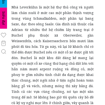
Nhà Leverkühn là một hệ thợ thủ công và người
làm chăn nuôi ở mức cao một phần thịnh vượng
biểu đạt
trong vùng Schmalkalden, một phần tại bang
Saxe, dọc theo sông Saale. Gia đình nội thuộc của
Adrian từ nhiều thế hệ chiếm lấy trang trại ở
Buchel phụ thuộc xã Oberweiler, gần
Weissenfels, cách Kaisersaschern bốn mươi lăm
phút đi tàu hỏa. Từ ga này, vả lại lữ khách chỉ có
thể đến được Buchel nếu có một cỗ xe được gửi tới
đón. Buchel là một khu đất đáng kể mang lại
quyền có một cỗ xe cùng thứ hạng chủ đất lớn với
hẳn năm mươi arpent ruộng và đồng cỏ, một
phuy te gồm nhiều tinh chất đa dạng được khai
thác chung, một ngôi nhà ở tiện nghi hoàn toàn
bằng gỗ và vách, nhưng móng thì xây bằng đá.
Tính cả các vựa cùng chuồng, nó tạo một sân
trong để mở. Sẽ không bao giờ tôi quên cây bồ đề
cũ kỹ uy nghi mọc lên ở chính giữa, vây quanh là