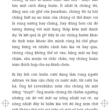
lưu một cách đáng buồn. Ít nhất là chúng tôi,
đằng sau cái ghế của Jonathan, chúng tôi tự hỏi
chẳng biết sự an toàn của chúng có thể được coi
là sung sướng hay chăng, hay đúng hơn cái đó
tương đương với một dạng thấp kém mất danh
dự. Và kết quả là gì? Đấy là các chủng bướm khác
do tính toán khoác lên mình cùng bộ chế phục
tưng bừng và nhiều cảnh báo kia và bay qua,
chúng cũng không thể sờ vào, bằng một sự bay
chậm, sầu muộn và chắc chắn, tuy chúng hoàn
toàn thích hợp cho sự đánh chén.
Bị lây bởi cơn buồn cười đang làm rung người
Adrian và làm cậu chảy cả nước mắt, tôi cười ha
hả. Ông bố Leverkühn ném cho chúng tôi một
tiếng: “Suỵt!”. Ông muốn chúng tôi chiêm ngưỡng
những cái đó với một sự nồng nhiệt rụt rè, sự
nồng nhiệt đầy bí hiểm kia với đó ông xem chữ
viết không thể giải mã trên vỏ một số loài nhuyễn