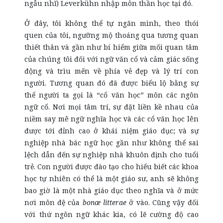
ngẫu nhĩ) Leverkühn nhập môn thần học tại đó.
Ở đây, tôi không thể tự ngăn mình, theo thói
quen của tôi, ngưỡng mộ thoáng qua tương quan
thiết thân và gần như bí hiểm giữa mối quan tâm
của chúng tôi đối với ngữ văn cổ và cảm giác sống
động và trìu mến về phía vẻ đẹp và lý trí con
người. Tương quan đó đã được biểu lộ bằng sự
thể người ta gọi là “cổ văn học” môn các ngôn
ngữ cổ. Nơi mọi tâm trí, sự đặt liền kề nhau của
niềm say mê ngữ nghĩa học và các cổ văn học lên
được tới đỉnh cao ở khái niệm giáo dục; và sự
nghiệp nhà bác ngữ học gần như không thể sai
lệch dẫn đến sự nghiệp nhà khuôn định cho tuổi
trẻ. Con người được đào tạo cho hiểu biết các khoa
học tự nhiên có thể là một giáo sư, anh sẽ không
bao giờ là một nhà giáo dục theo nghĩa và ở mức
nơi môn đệ của
bonœ litterae
ở vào. Cũng vậy đối
với thứ ngôn ngữ khác kia, có lẽ cường độ cao