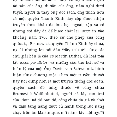
tài sản của ông, di sản của ông, nằm nghỉ dưới
tuyết, người ta thấy ông đọc sách, ông thích hơn
cả một quyển Thánh Kinh dày cộp được nhận
truyền thừa khâu da lợn bọc ngoài, rập và có
những sợi dây da để buộc chặt lại. Được in vào
khoảng năm 1700 theo sự cho phép của công
quốc, tại Brunswick, quyển Thánh Kinh ấy chứa,
ngoài những lời nói đầu “đầy trí tuệ” cùng các
chú giải bên lề của Ts Martin Luther, đủ loại tóm
tắt,
locos parallelos
, và những câu thơ lịch sử và
luân lý của một Ông David von Schweinitz bình
luận từng chương một. Theo một truyền thuyết
hay nói đúng hơn là một truyền thống độc đoán,
quyển sách đó từng thuộc về công chúa
Brunswick-Wolfenbuttel, người đã lấy con trai
của Piotr Đại đế. Sau đó, công chúa đã giả vờ chết
và đám tang nàng được cử hành trong lúc nàng
chạy trốn tới Martinique, nơi nàng lấy một người