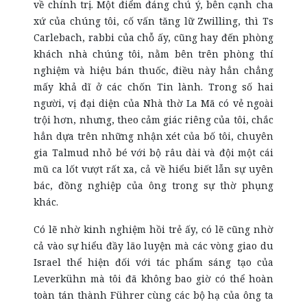
về chính trị. Một điểm đáng chú ý, bên cạnh cha
xứ của chúng tôi, cố vấn tăng lữ Zwilling, thì Ts
Carlebach, rabbi của chỗ ấy, cũng hay đến phòng
khách nhà chúng tôi, nằm bên trên phòng thí
nghiệm và hiệu bán thuốc, điều này hẳn chẳng
mấy khả dĩ ở các chốn Tin lành. Trong số hai
người, vị đại diện của Nhà thờ La Mã có vẻ ngoài
trội hơn, nhưng, theo cảm giác riêng của tôi, chắc
hẳn dựa trên những nhận xét của bố tôi, chuyên
gia Talmud nhỏ bé với bộ râu dài và đội một cái
mũ ca lốt vượt rất xa, cả về hiểu biết lẫn sự uyên
bác, đồng nghiệp của ông trong sự thờ phụng
khác.
Có lẽ nhờ kinh nghiệm hồi trẻ ấy, có lẽ cũng nhờ
cả vào sự hiểu đầy lão luyện mà các vòng giao du
Israel thể hiện đối với tác phẩm sáng tạo của
Leverkühn mà tôi đã không bao giờ có thể hoàn
toàn tán thành Führer cùng các bộ hạ của ông ta