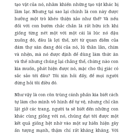
tạo vật của nó, nhằm khiến những tạo vật khác bị
lầm lạc. Nhưng tại sao lại chính là con này được
hưởng một trò khéo thiện xảo như thế? Và nếu
đối với con bướm chắc chắn là rất hữu ích khi
giống từng nét một với một cái lá lúc nó đậu
xuống đó, đâu là lợi thế, xét từ quan điểm của
đám thợ săn đang đói của nó, lũ thằn lằn, chim
và nhện, mà nó được định để dùng làm thức ăn
và thế nhưng chúng lại chẳng thể, chừng nào con
kia muốn, phát hiện được nó, mặc cho thị giác có
sắc sảo tới đâu? Tôi xin hỏi đấy, để mọi người
đừng hỏi tôi điều đó.
Như vậy là con côn trùng cánh phấn kia biết cách
tự làm cho mình vô hình để tự vệ, nhưng chỉ cần
lật giở các trang, người ta sẽ biết đến những con
khác cùng giống với nó, chúng đạt tới được một
kết quả giống hệt nhờ vào một sự hiển hiện gây
ấn tượng mạnh, thậm chí rất khăng khăng. Với