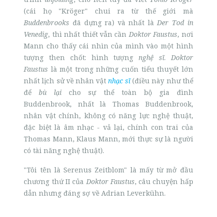
(cái họ "Kröger" chui ra từ thế giới mà
Buddenbrooks
đã dựng ra) và nhất là
Der Tod in
Venedig
, thì nhất thiết vẫn cần
Doktor Faustus
, nơi
Mann cho thấy cái nhìn của mình vào một hình
tượng then chốt: hình tượng
nghệ sĩ
.
Doktor
Faustus
là một trong những cuốn tiểu thuyết lớn
nhất lịch sử về nhân vật
nhạc sĩ
(điều này như thể
để
bù lại
cho sự thể toàn bộ gia đình
Buddenbrook, nhất là Thomas Buddenbrook,
nhân vật chính, không có năng lực nghệ thuật,
đặc biệt là âm nhạc - vả lại, chính con trai của
Thomas Mann, Klaus Mann, mới thực sự là người
có tài năng nghệ thuật).
"Tôi tên là Serenus Zeitblom" là mấy từ mở đầu
chương thứ II của
Doktor Faustus
, câu chuyện hấp
dẫn nhưng đáng sợ về Adrian Leverkühn.