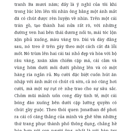
tranh Ba mươi năm; đấy là ý nghĩ của tôi khi
trong lúc lớn lên tôi nhìn ông bằng một ánh mắt
đã có chút được rèn luyện về nhìn. Trên một cái
trán gồ, tạo thành hai nửa rất rõ, với những
đường ven hai bên thái dương nổi to, mái tóc lộn
xộn phủ xuống, màu vàng tro. Dài và dày đằng
sau, nó treo ở trên gáy theo một cách cắt đã lỗi
mốt. Nó trùm lên hai cái tai nhỏ đẹp và hòa với bộ
râu vàng, xoăn xâm chiếm cặp má, cái cằm và
vùng hõm dưới môi dưới phồng lên và có một
hàng ria ngắn rủ. Nụ cười đặc biệt cuốn hút ăn
nhập với ánh mắt có chút cũ sờn, cả nó cũng hơi
cười, mà một sự rụt rè nhẹ trao cho sự sâu sắc.
Chỏm mũi mảnh uốn cong đầy tinh tế, một cái
bóng đào xuống bên dưới cặp lưỡng quyền có
chút gầy guộc. Theo thói quen Jonathan để phơi
ra cái cổ căng thẳng của mình và ghê tởm những
thứ trang phục thành phố thông dụng, chẳng hề
hòa hợp với con người ông, nhất là với bàn tay