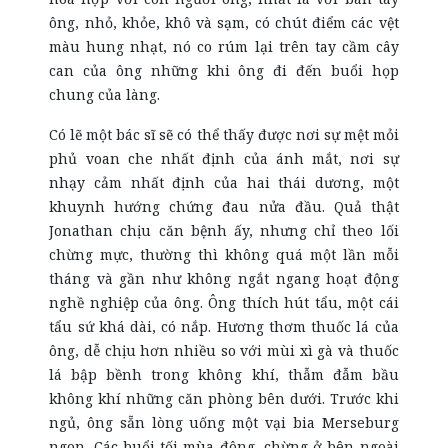
ông, nhỏ, khỏe, khô và sạm, có chút điểm các vệt
màu hung nhạt, nó co rúm lại trên tay cầm cây
can của ông những khi ông đi đến buổi họp
chung của làng.
Có lẽ một bác sĩ sẽ có thể thấy được nơi sự mệt mỏi
phủ voan che nhất định của ánh mắt, nơi sự
nhạy cảm nhất định của hai thái dương, một
khuynh hướng chứng đau nửa đầu. Quả thật
Jonathan chịu căn bệnh ấy, nhưng chỉ theo lối
chừng mực, thường thì không quá một lần mỗi
tháng và gần như không ngắt ngang hoạt động
nghề nghiệp của ông. Ông thích hút tẩu, một cái
tẩu sứ khá dài, có nắp. Hương thơm thuốc lá của
ông, dễ chịu hơn nhiều so với mùi xì gà và thuốc
lá bập bềnh trong không khí, thẫm đẫm bầu
không khí những căn phòng bên dưới. Trước khi
ngủ, ông sẵn lòng uống một vại bia Merseburg
ngon. Các buổi tối mùa đông, chừng ở bên ngoài