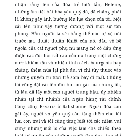
nhận rằng tên của đứa trẻ tươi tắn, Helene,
những âm tiết hài hòa yêu quý đó, đã chẳng phải
là không gây ảnh hưởng lên lựa chọn của tôi. Một
cái tên như vậy tương đương với một sự tôn
phong. Hẳn người ta sẽ chẳng thể nào tự vệ nổi
trước ma thuật thuần khiết của nó, dẫu vẻ bề
ngoài của cái người phụ nữ mang nó có đáp ứng
được các đòi hỏi rất cao của nó trong một chừng
mực khiêm tốn và nhiều tính cách bourgeois hay
chăng, thêm nữa lại phù du, vì chỉ tùy thuộc vào
những quyến rũ tươi trẻ sớm bay đi mất. Chúng
tôi cũng đặt cái tên đó cho con gái của chúng tôi,
từ lâu đã lấy một con người trung hậu, ủy nhiệm
nhân tại chi nhánh của Ngân hàng Tài chính
Công cộng Bavaria ở Ratisbonne. Ngoài đứa con
gái ấy, người vợ yêu quý còn tặng thêm cho tôi
hai con trai và tôi cũng từng biết tới các niềm vui
cùng những mối lo của việc làm cha chiểu theo
luật tự nhiên của những người đàn ông, tuy chỉ