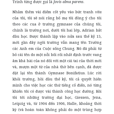
Trinh từng được gọi là
Jovis alma parens
.
Nhằm thêm vài điểm cốt yếu vào bức tranh
vita
của tôi, tôi sẽ nói rằng bố mẹ tôi đồng ý cho tôi
theo các cua ở trường gymnase của chúng tôi,
chính là trường nơi, dưới tôi hai lớp, Adrian bắt
đầu học. Được thành lập vào nửa sau thế kỷ 15,
mới gần đây ngôi trường vẫn mang tên Trường
các Anh em của Cuộc sống Chung. Nó đã phải từ
bỏ cái tên do một nỗi bối rối nhất định trước vang
âm khá hài của nó đối với một cái tai của thời mới
và, mượn một từ của nhà thờ bên cạnh, đã được
đặt lại tên thành Gymnase Bonifatius. Lúc rời
khỏi trường, hồi đầu thế kỷ, tôi cả quyết hiến
mình cho việc học các thứ tiếng cổ điển, nó từng
khiến tôi có được vài thành công học đường. Rồi
tôi tới những trường đại học, Giessen, Jena,
Leipzig và, từ 1904 đến 1906, Halle, khoảng thời
kỳ (và hoàn toàn không phải do một trùng hợp