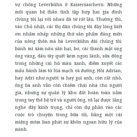
vợ chồng Leverkühn ở Kaisersaschern. Những
mối quan hệ thân tình tập hợp hai gia đình
chúng tôi lại với nhau đã từ rất lâu. Thường thì,
vào Chủ nhật, các thị dân chúng tôi đầy lòng biết
ơn nhấm nháp những thứ sản phẩm đáng mến
của nông thôn mà bà Leverkühn đãi chúng tôi:
bánh mì xám nâu sần hạt, bơ, các thanh mật ong
óng vàng, dâu tây quết kem ngon lành, sữa đông
trong những cái hũ màu xanh, điểm xuyết các
mẩu bánh làm từ lúa mạch và đường. Hồi Adrian,
hay Adri như người ta hay gọi anh, còn rất nhỏ,
ông bà anh vẫn còn chiếm chái nhà cho người
già, nhưng sự quản lý khu đất hoàn toàn nằm
trong tay thế hệ trẻ và người ông, vả lại được lắng
nghe đầy kính trọng, chỉ còn dự phần vào các
cuộc trò chuyện trong bữa tối, bằng một cái
miệng móm ban phát sự khôn ngoan hữu lý của
mình.