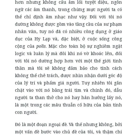
hơn nhưng không cấu âm lối tuyệt diệu, ngôn
ngữ các âm thanh, trong chừng mực người ta có
thể chỉ định âm nhạc như vậy. Đối với tôi nó
dường không được gồm vào tầng cầu của sư phạm
nhân văn, tuy nó đã có nhiều công dụng ở giáo
dục của Hy Lạp và, đặc biệt, ở cuộc sống công
cộng của
polis
. Mặc cho toàn bộ sự nghiêm ngặt
logic và luân lý mà đôi khi nó vờ khoác lên, đối
với tôi nó dường hợp hơn với một thế giới tinh
thần mà tôi sẽ không đảm bảo cho tính cách
không thể chê trách, được nhìn nhận dưới góc độ
của lý trí và phẩm giá người. Tuy nhiên tôi gắn
chặt vào với nó bằng trái tim và chính đó, dẫu
người ta than thở cho nó hay hân hưởng lấy nó,
là một trong các mâu thuẫn cố hữu của bản tính
con người.
Đó là một đoạn ngoại đề. Và thế nhưng không, bởi
một vấn đề bước vào chủ đề của tôi, và thậm chí