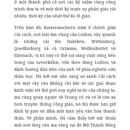
ở một thành phố cổ nơi các kỷ niệm cùng công
trình đưa ta về một thời kỳ trước sự phân giáo rất
nhiều, thời kỳ của nhất thể Ki-tô giáo.
Trên bản đồ, Kaisersaschern nằm ở chính giữa
Cải cách, nơi trái tim vùng của Luther, vây quanh
là những cái tên Eisleben, Wittenberg,
Quedlinburg và cả Grimma, Wolfenbuttel và
Eisenach; vị trí này có thể rọi sáng cuộc sống bên
trong của Leverkühn, vốn theo dòng Luther, và
định hướng đầu tiên của anh về phía nghiên cứu
thần học. Tôi hết sức sẵn sàng so sánh Cải cách
với một cây cầu không chỉ bắc từ các giai đoạn
kinh viện tới thế giới suy nghĩ tự do của chúng ta,
mà cũng quay ngược về Trung cổ; và có lẽ còn xa
hơn truyền thống Công giáo, nó thì được lưu giữ
khỏi ly giáo và đẫm một tình yêu văn hóa thanh
thản. Về phần mình, tôi cảm thấy hết sức thoải
mái nơi tầng cầu mạ vàng tại đó Nữ Thánh Đồng