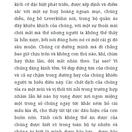
kích cỡ đặc biệt phát triển, được xếp định và điểm
sắc với một sự huy hoàng ngoạn mục, chúng
diễu, ông bố Leverkühn nói, trong bộ quần áo
đầy khiêu khích của chúng, với một sự thoải mái
chói mắt mà thế nhưng người ta không thể thấy
là hỗn xược, bởi nói đúng hơn nó có một cái gì đó
sầu muộn. Chúng cứ đường mình mà đi chẳng
bao giờ chịu trốn và không con thú nào, khỉ, chim
hay thằn lằn, dõi mắt nhìn theo. Tại sao? Vì
chúng đáng kinh tởm. Vẻ đẹp đứng tim của chúng
và cả sự chậm trong đường bay của chúng khiến
người ta hiểu điều này. Các chất dịch của chúng
tỏa ra một mùi và vị thối tới nỗi trong trường hợp
nhầm lẫn kẻ nào hy vọng được xơi ngon miệng
một trong số chúng ngay tức khắc ném bỏ cái
mẩu kia đi, cho thấy tất tật các dấu hiệu của cơn
buồn nôn. Tính cách không thể ăn được của
chúng được biết rõ trong toàn bộ tự nhiên và
chúng tự biết là mình được bảo lưu - được bảo