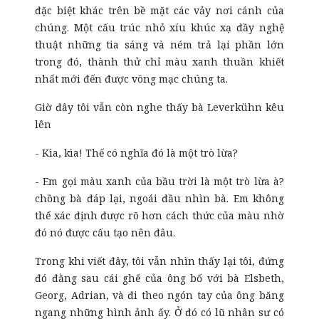
đặc biệt khác trên bề mặt các vảy nơi cánh của
chúng. Một cấu trúc nhỏ xíu khúc xạ đầy nghệ
thuật những tia sáng và ném trả lại phần lớn
trong đó, thành thử chỉ màu xanh thuần khiết
nhất mới đến được võng mạc chúng ta.
Giờ đây tôi vẫn còn nghe thấy bà Leverkühn kêu
lên
- Kìa, kìa! Thế có nghĩa đó là một trò lừa?
- Em gọi màu xanh của bầu trời là một trò lừa à?
chồng bà đáp lại, ngoái đầu nhìn bà. Em không
thể xác định được rõ hơn cách thức của màu nhờ
đó nó được cấu tạo nên đâu.
Trong khi viết đây, tôi vẫn nhìn thấy lại tôi, đứng
đó đằng sau cái ghế của ông bố với bà Elsbeth,
Georg, Adrian, và đi theo ngón tay của ông băng
ngang những hình ảnh ấy. Ở đó có lũ nhân sư có