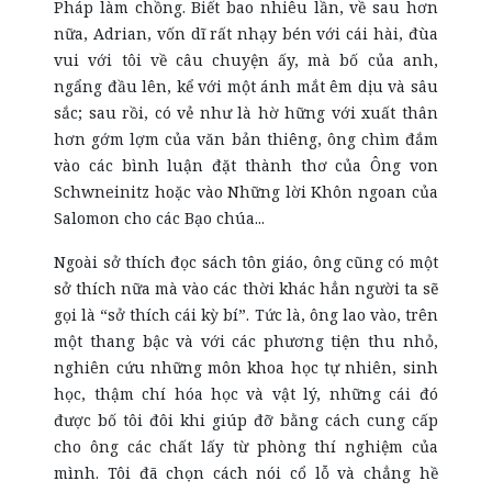
Pháp làm chồng. Biết bao nhiêu lần, về sau hơn
nữa, Adrian, vốn dĩ rất nhạy bén với cái hài, đùa
vui với tôi về câu chuyện ấy, mà bố của anh,
ngẩng đầu lên, kể với một ánh mắt êm dịu và sâu
sắc; sau rồi, có vẻ như là hờ hững với xuất thân
hơn gớm lợm của văn bản thiêng, ông chìm đắm
vào các bình luận đặt thành thơ của Ông von
Schwneinitz hoặc vào Những lời Khôn ngoan của
Salomon cho các Bạo chúa...
Ngoài sở thích đọc sách tôn giáo, ông cũng có một
sở thích nữa mà vào các thời khác hẳn người ta sẽ
gọi là “sở thích cái kỳ bí”. Tức là, ông lao vào, trên
một thang bậc và với các phương tiện thu nhỏ,
nghiên cứu những môn khoa học tự nhiên, sinh
học, thậm chí hóa học và vật lý, những cái đó
được bố tôi đôi khi giúp đỡ bằng cách cung cấp
cho ông các chất lấy từ phòng thí nghiệm của
mình. Tôi đã chọn cách nói cổ lỗ và chẳng hề