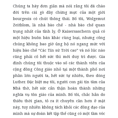
Chúng ta hãy đơn giản mà nói rằng tôi đã chào
đời trên cái gò đầy chừng mực của một giới
bourgeois có chút thông thái. Bố tôi, Wolgemut
Zeitblom, là nhà bào chế - nhà bào chế quan
trọng nhất của tỉnh lỵ. Ở Kaisersaschern quả có
một hiệu buôn bán khác cùng loại, nhưng công
chúng không bao giờ ủng hộ nó ngang mức với
hiệu bào chế “Các Tín sứ Trời cao” và nó lúc nào
cũng phải cố hết sức thì mới duy trì được. Gia
đình chúng tôi thuộc vào số các thành viên của
cộng đồng Công giáo nhỏ tại một thành phố nơi
phần lớn người ta, hết sức tự nhiên, theo dòng
Luther. Đặc biệt mẹ tôi, người con gái tín tâm của
Nhà thờ, hết sức cẩn thận hoàn thành những
nghĩa vụ tôn giáo của mình. Bố tôi, chắc hẳn do
thiếu thời gian, tỏ ra ít chuyên cần hơn ở mặt
này, tuy nhiên không tách khỏi các đồng đạo của
mình mà sự đoàn kết tập thể cũng có một tầm vóc