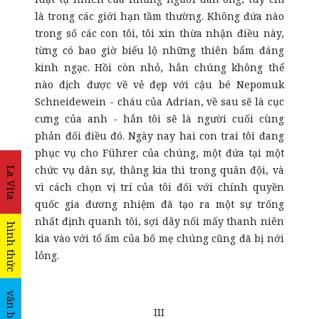
là trong các giới hạn tầm thường. Không đứa nào
trong số các con tôi, tôi xin thừa nhận điều này,
từng có bao giờ biểu lộ những thiên bẩm đáng
kinh ngạc. Hồi còn nhỏ, hẳn chúng không thể
nào địch được về vẻ đẹp với cậu bé Nepomuk
Schneidewein - cháu của Adrian, về sau sẽ là cục
cưng của anh - hẳn tôi sẽ là người cuối cùng
phản đối điều đó. Ngày nay hai con trai tôi đang
phục vụ cho Führer của chúng, một đứa tại một
chức vụ dân sự, thằng kia thì trong quân đội, và
La Vita
vì cách chọn vị trí của tôi đối với chính quyền
quốc gia đương nhiệm đã tạo ra một sự trống
nhất định quanh tôi, sợi dây nối mấy thanh niên
hình thức
kia vào với tổ ấm của bố mẹ chúng cũng đã bị nới
lỏng.
văn bản
III