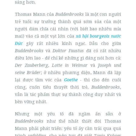
sáng hơn.
Thomas Mann của
Buddenbrooks
là một con người
trẻ tuổi: sự trưởng thành quá sớm sủa của một
người dám chĩa cái nhìn (với biết bao nhiêu mỉa
mai) vào cả một vạt lớn của
xã hội bourgeois nước
Đức
gây rất nhiều kinh ngạc. Dẫu cho giữa
Buddenbrooks
và
Doktor Faustus
đã có rất nhiều
điều lớn lao - để chỉ kể những gì đáng nói hơn cả:
Der Zauberberg
,
Lotte in Weimar
và
Joseph und
seine Brüder
; ở nhiều phương diện, Mann đã lặp
lại được tầm vóc của
Goethe
- thì cho đến cuối
cùng, cuốn tiểu thuyết thời trẻ,
Buddenbrooks
,
vẫn là tác phẩm thực sự thành công duy nhất và
bền vững nhất.
Nhưng một yếu tố đã ngầm ẩn sẵn ở
Buddenbrooks
như thể nhất thiết đòi Thomas
Mann phải phát triển: yếu tố ấy cần trải qua quá
trình
unfolding
, cho nên tuy đã viết
Tonio Kröger