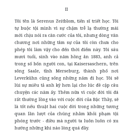
II
Tôi tên là Serenus Zeitblom, tiến sĩ triết học. Tôi
tự buộc tội mình vì sự chậm trễ lạ thường mãi
mới chịu nói ra căn cước của tôi, nhưng dòng văn
chương nơi những tâm sự của tôi còn chưa cho
phép tôi làm vậy cho đến thời điểm này. Tôi sáu
mươi tuổi, sinh vào năm hồng ân 1883, anh cả
trong số bốn người con, tại Kaisersaschern, trên
sông Saale, tỉnh Merseburg, thành phố nơi
Leverkühn cũng sống những năm đi học. Tôi sẽ
lùi sự miêu tả anh kỹ hơn lại cho lúc đề cập câu
chuyện các năm ấy. Thêm nữa vì cuộc đời tôi đã
rất thường lồng vào với cuộc đời của Bậc Thầy, sẽ
là tốt nếu thuật hai cuộc đời trong những tương
quan lần lượt của chúng nhằm khỏi phạm tội
phóng trước - điều mà người ta luôn luôn có xu
hướng những khi nào lòng quá đầy.