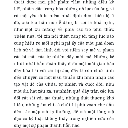
thoát được mọi phê phán: “làm những điều kỳ
bí”, nhằm đặc trưng hóa những nỗ lực của ông, vì
có một yếu tố bí hiểm nhất định được biểu lộ ở
đó, xưa kia hẳn nó dễ dàng bị coi là khả nghi,
như một xu hướng về phía các trò phù thủy.
Thêm nữa, tôi xin nói thêm rằng tôi từng lúc nào
cũng hiểu rõ mối nghi ngại ấy của một giai đoạn
lịch sử và tâm linh đối với niềm say mê vi phạm
các bí mật của tự nhiên đầy mới mẻ. Những kẻ
nhút nhát hẳn đoán thấy ở đó một mối giao hảo
đầy bừa bãi với cái bị cấm, đấy là còn chưa tính
đến chuyện có một mâu thuẫn khi nhìn nhận các
tạo vật đó của Chúa, tự nhiên và cuộc đời, như
một địa hạt xấu xa. Tự nhiên quá đầy tràn các lừa
dối rất sát với ma thuật, những thất thường khó
hiểu, những ám chỉ có chút bị phủ voan che dẫn
đến các mập mờ lạ thường, để mà một lòng mộ
đạo có kỷ luật không thấy trong nghiên cứu của
ông một sự phạm thánh hỗn hào.