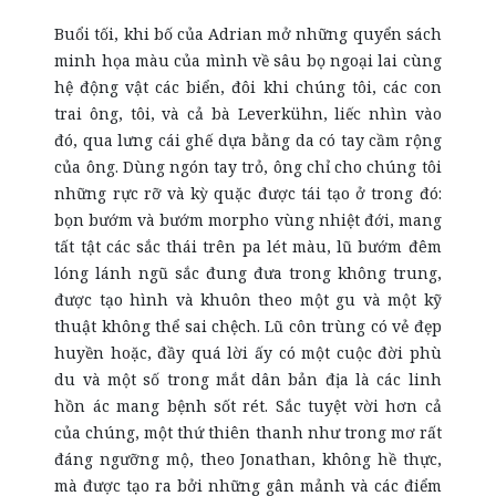
Buổi tối, khi bố của Adrian mở những quyển sách
minh họa màu của mình về sâu bọ ngoại lai cùng
hệ động vật các biển, đôi khi chúng tôi, các con
trai ông, tôi, và cả bà Leverkühn, liếc nhìn vào
đó, qua lưng cái ghế dựa bằng da có tay cầm rộng
của ông. Dùng ngón tay trỏ, ông chỉ cho chúng tôi
những rực rỡ và kỳ quặc được tái tạo ở trong đó:
bọn bướm và bướm morpho vùng nhiệt đới, mang
tất tật các sắc thái trên pa lét màu, lũ bướm đêm
lóng lánh ngũ sắc đung đưa trong không trung,
được tạo hình và khuôn theo một gu và một kỹ
thuật không thể sai chệch. Lũ côn trùng có vẻ đẹp
huyền hoặc, đầy quá lời ấy có một cuộc đời phù
du và một số trong mắt dân bản địa là các linh
hồn ác mang bệnh sốt rét. Sắc tuyệt vời hơn cả
của chúng, một thứ thiên thanh như trong mơ rất
đáng ngưỡng mộ, theo Jonathan, không hề thực,
mà được tạo ra bởi những gân mảnh và các điểm