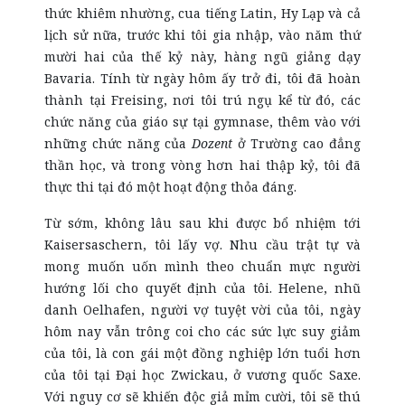
thức khiêm nhường, cua tiếng Latin, Hy Lạp và cả
lịch sử nữa, trước khi tôi gia nhập, vào năm thứ
mười hai của thế kỷ này, hàng ngũ giảng dạy
Bavaria. Tính từ ngày hôm ấy trở đi, tôi đã hoàn
thành tại Freising, nơi tôi trú ngụ kể từ đó, các
chức năng của giáo sự tại gymnase, thêm vào với
những chức năng của
Dozent
ở Trường cao đẳng
thần học, và trong vòng hơn hai thập kỷ, tôi đã
thực thi tại đó một hoạt động thỏa đáng.
Từ sớm, không lâu sau khi được bổ nhiệm tới
Kaisersaschern, tôi lấy vợ. Nhu cầu trật tự và
mong muốn uốn mình theo chuẩn mực người
hướng lối cho quyết định của tôi. Helene, nhũ
danh Oelhafen, người vợ tuyệt vời của tôi, ngày
hôm nay vẫn trông coi cho các sức lực suy giảm
của tôi, là con gái một đồng nghiệp lớn tuổi hơn
của tôi tại Đại học Zwickau, ở vương quốc Saxe.
Với nguy cơ sẽ khiến độc giả mỉm cười, tôi sẽ thú