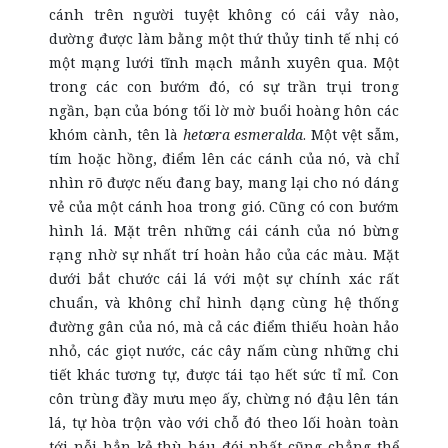
cánh trên người tuyệt không có cái vảy nào,
dường được làm bằng một thứ thủy tinh tế nhị có
một mạng lưới tĩnh mạch mảnh xuyên qua. Một
trong các con bướm đó, có sự trần trụi trong
ngần, bạn của bóng tối lờ mờ buổi hoàng hôn các
khóm cành, tên là
hetœra esmeralda
. Một vệt sẫm,
tím hoặc hồng, điểm lên các cánh của nó, và chỉ
nhìn rõ được nếu đang bay, mang lại cho nó dáng
vẻ của một cánh hoa trong gió. Cũng có con bướm
hình lá. Mặt trên những cái cánh của nó bừng
rạng nhờ sự nhất trí hoàn hảo của các màu. Mặt
dưới bắt chước cái lá với một sự chính xác rất
chuẩn, và không chỉ hình dạng cùng hệ thống
đường gân của nó, mà cả các điểm thiếu hoàn hảo
nhỏ, các giọt nước, các cây nấm cùng những chi
tiết khác tương tự, được tái tạo hết sức tỉ mỉ. Con
côn trùng đầy mưu mẹo ấy, chừng nó đậu lên tán
lá, tự hòa trộn vào với chỗ đó theo lối hoàn toàn
tới nỗi hẳn kẻ thù háu đói nhất cũng chẳng thể