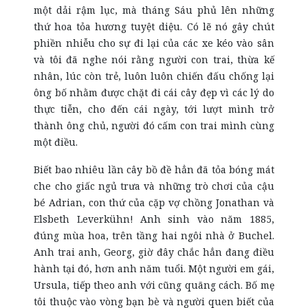
một dải rậm lục, mà tháng Sáu phủ lên những
thứ hoa tỏa hương tuyệt diệu. Có lẽ nó gây chút
phiền nhiễu cho sự đi lại của các xe kéo vào sân
và tôi đã nghe nói rằng người con trai, thừa kế
nhân, lúc còn trẻ, luôn luôn chiến đấu chống lại
ông bố nhằm được chặt đi cái cây đẹp vì các lý do
thực tiễn, cho đến cái ngày, tới lượt mình trở
thành ông chủ, người đó cấm con trai mình cùng
một điều.
Biết bao nhiêu lần cây bồ đề hẳn đã tỏa bóng mát
che cho giấc ngủ trưa và những trò chơi của cậu
bé Adrian, con thứ của cặp vợ chồng Jonathan và
Elsbeth Leverkühn! Anh sinh vào năm 1885,
đúng mùa hoa, trên tầng hai ngôi nhà ở Buchel.
Anh trai anh, Georg, giờ đây chắc hẳn đang điều
hành tại đó, hơn anh năm tuổi. Một người em gái,
Ursula, tiếp theo anh với cũng quãng cách. Bố mẹ
tôi thuộc vào vòng bạn bè và người quen biết của