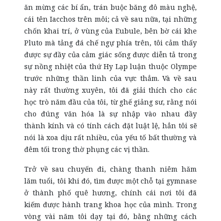
ăn mừng các bí ẩn, trán buộc băng đô màu nghệ,
cái tên Iacchos trên môi; cả về sau nữa, tại những
chốn khai trí, ở vùng của Eubule, bên bờ cái khe
Pluto mà tảng đá chế ngự phía trên, tôi cảm thấy
được sự đầy của cảm giác sống được diễn tả trong
sự nồng nhiệt của thứ Hy Lạp luận thuộc Olympe
trước những thần linh của vực thẳm. Và về sau
này rất thường xuyên, tôi đã giải thích cho các
học trò năm đầu của tôi, từ ghế giảng sư, rằng nói
cho đúng văn hóa là sự nhập vào nhau đầy
thành kính và có tính cách đặt luật lệ, hẳn tôi sẽ
nói là xoa dịu rất nhiều, của yếu tố bất thường và
đêm tối trong thờ phụng các vị thần.
Trở về sau chuyến đi, chàng thanh niêm hăm
lăm tuổi, tôi khi đó, tìm được một chỗ tại gymnase
ở thành phố quê hương, chính cái nơi tôi đã
kiếm được hành trang khoa học của mình. Trong
vòng vài năm tôi dạy tại đó, bằng những cách