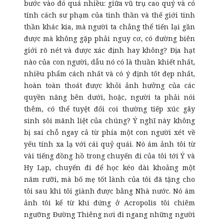
bước vào đó quá nhiều: giữa vũ trụ cao quý và có
tính cách sư phạm của tinh thần và thế giới tinh
thần khác kia, mà người ta chẳng thể tiến lại gần
được mà không gặp phải nguy cơ, có đường biên
giới rõ nét và được xác định hay không? Địa hạt
nào của con người, dẫu nó có là thuần khiết nhất,
nhiều phẩm cách nhất và có ý định tốt đẹp nhất,
hoàn toàn thoát được khỏi ảnh hưởng của các
quyền năng bên dưới, hoặc, người ta phải nói
thêm, có thể tuyệt đối coi thường tiếp xúc gây
sinh sôi mãnh liệt của chúng? Ý nghĩ này không
bị sai chỗ ngay cả từ phía một con người xét về
yếu tính xa lạ với cái quỷ quái. Nó ám ảnh tôi từ
vài tiếng đồng hồ trong chuyến đi của tôi tới Ý và
Hy Lạp, chuyến đi để học kéo dài khoảng một
năm rưỡi, mà bố mẹ tốt lành của tôi đã tặng cho
tôi sau khi tôi giành được bằng Nhà nước. Nó ám
ảnh tôi kể từ khi đứng ở Acropolis tôi chiêm
ngưỡng Đường Thiêng nơi đi ngang những người