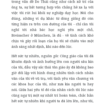
trong vấn đề Do Thái cũng như cách xử trí của
ông ta, sự bất tương hợp vốn chẳng hề xa lạ với
việc tôi rút lui khỏi sự nghiệp dạy học. Nói cho
đúng, những ví dụ khác từ dòng giống đó còn
từng hiện ra trên con đường của tôi - chỉ cần tôi
nghĩ tới nhà bác học ngồi yên một chỗ,
Breisacher ở München, là đủ - về tính cách khó
chịu và gây rối loạn của họ tôi sẽ chiếu vào một
ánh sáng nhất định, khi nào đến lúc.
Hết sức tự nhiên, nguồn gốc Công giáo của tôi đã
khuôn định và ảnh hưởng lên con người sâu kín
của tôi, dẫu vậy sắc thái tôn giáo ấy đã không bao
giờ đối lập với hình dung nhiều tính cách nhân
văn của tôi về vũ trụ, với tình yêu văn chương và
các khoa học của tôi, như xưa kia người ta hay
nói. Giữa hai yếu tố đó của nhân cách tôi lúc nào
cũng ngự trị một sự nhất trí hoàn toàn, chắc hẳn
hết sức tự nhiên khi người ta đã lớn lên, như tôi,