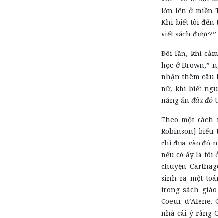
lớn lên ở miền T
Khi biết tôi đến
viết sách được?”
Đôi lần, khi cảm
học ở Brown,” ng
nhận thêm câu h
nữ, khi biết ngu
năng ẩn
đâu đó
t
Theo một cách 
Robinson] biểu t
chỉ đưa vào đó 
nếu cô ấy là tôi
chuyện Carthag
sinh ra một toá
trong sách giáo
Coeur d’Alene. 
nhà cái ý rằng 