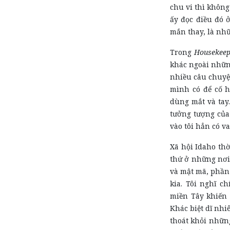
chu vi thì không
ấy đọc điều đó 
mắn thay, là nh
Trong
Housekeep
khác ngoài nhữn
nhiều câu chuyệ
mình có để cố h
dùng mắt và tay.
tưởng tượng của
vào tôi hẳn có va
Xã hội Idaho thờ
thứ ở những nơi
và mật mã, phần
kia. Tôi nghĩ c
miền Tây khiến 
Khác biệt dĩ nhi
thoát khỏi nhữn