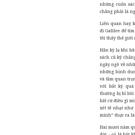
những cuốn sác
chẳng phải là ng
Liên quan hay k
đi Galilee để tì
tôi thấy thế giớ
Hẳn kỳ lạ khi b
sách cũ kỹ chẳn
ngây ngô về nhữn
những hình dun
và tầm quan trọn
với bất kỳ quá
thường bị bỉ bôi
bất cứ điều gì 
xét tẻ nhạt như
mình” thực ra là
Hai mươi năm qu
đời - có lẽ bất