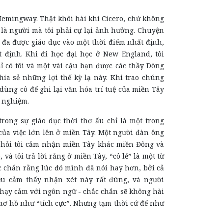
emingway. Thật khôi hài khi Cicero, chứ không
i là người mà tôi phải cự lại ảnh hưởng. Chuyện
i đã được giáo dục vào một thời điểm nhất định,
t định. Khi đi học đại học ở New England, tôi
ỉ có tôi và một vài cậu bạn được các thầy Dòng
hia sẻ những lợi thế kỳ lạ này. Khi trao chúng
 dùng cô để ghi lại văn hóa trí tuệ của miền Tây
h nghiệm.
rong sự giáo dục thời thơ ấu chỉ là một trong
của việc lớn lên ở miền Tây. Một người đàn ông
hỏi tôi cảm nhận miền Tây khác miền Đông và
và tôi trả lời rằng ở miền Tây, “cô lẻ” là một từ
ắc chắn rằng lúc đó mình đã nói hay hơn, bởi cả
ều cảm thấy nhận xét này rất đúng, và người
hạy cảm với ngôn ngữ - chắc chắn sẽ không hài
mơ hồ như “tích cực”. Nhưng tạm thời cứ để như