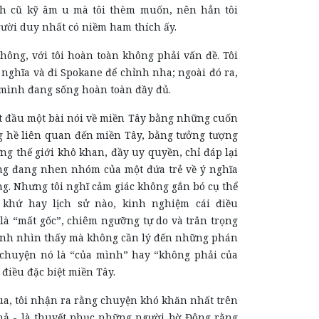
h cũ kỹ âm u mà tôi thèm muốn, nên hẳn tôi
ười duy nhất có niềm ham thích ấy.
hông, với tôi hoàn toàn không phải vấn đề. Tôi
m nghĩa và đi Spokane để chỉnh nha; ngoài đó ra,
i mình đang sống hoàn toàn đầy đủ.
ắt đầu một bài nói về miền Tây bằng những cuốn
g hề liên quan đến miền Tây, bằng tưởng tượng
g thế giới khô khan, đầy uy quyền, chỉ đáp lại
g đang nhen nhóm của một đứa trẻ về ý nghĩa
g. Nhưng tôi nghĩ cảm giác không gắn bó cụ thể
 khứ hay lịch sử nào, kinh nghiệm cái điều
 là “mất gốc”, chiêm ngưỡng tự do và trân trọng
mình nhìn thấy mà không cần lý đến những phán
 chuyện nó là “của mình” hay “không phải của
 điều đặc biệt miền Tây.
a, tôi nhận ra rằng chuyện khó khăn nhất trên
 khả - là thuyết phục những người bờ Đông rằng