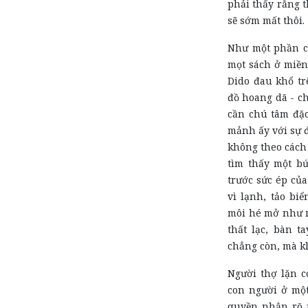
phải thấy rằng 
sẽ sớm mất thôi.
Như một phần củ
mọt sách ở miền
Dido đau khổ tr
đồ hoang dã - c
cần chú tâm đặc
mảnh ấy với sự đ
không theo cách 
tìm thấy một b
trước sức ép của
vì lạnh, tảo bi
môi hé mở như 
thất lạc, bàn t
chẳng còn, mà k
Người thợ lặn c
con người ở một
quyền nhận rõ n