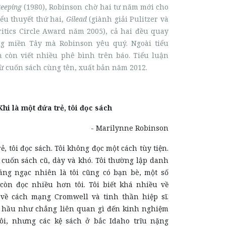
eeping
(1980), Robinson chờ hai tư năm mới cho
ểu thuyết thứ hai,
Gilead
(giành giải Pulitzer và
ritics Circle Award năm 2005), cả hai đều quay
ng miền Tây mà Robinson yêu quý. Ngoài tiểu
n còn viết nhiều phê bình trên báo. Tiểu luận
từ cuốn sách cùng tên, xuất bản năm 2012.
Khi là một đứa trẻ, tôi đọc sách
- Marilynne Robinson
ẻ, tôi đọc sách. Tôi không đọc một cách tùy tiện.
 cuốn sách cũ, dày và khó. Tôi thường lập danh
áng ngạc nhiên là tôi cũng có bạn bè, một số
còn đọc nhiều hơn tôi. Tôi biết khá nhiều về
 về cách mạng Cromwell và tinh thần hiệp sĩ.
 hầu như chẳng liên quan gì đến kinh nghiệm
ôi, nhưng các kệ sách ở bắc Idaho trĩu nặng