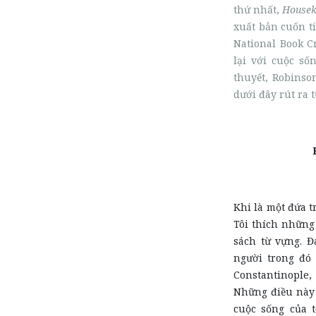
thứ nhất,
Housek
xuất bản cuốn ti
National Book C
lại với cuộc số
thuyết, Robinso
dưới đây rút ra 
Khi là một đứa tr
Tôi thích những
sách từ vựng. Đ
người trong đó 
Constantinople,
Những điều này
cuộc sống của t