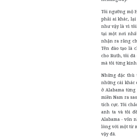
Tôi ngưỡng mộ H
phải ai khác, lạ
như vậy là vì tô
tại một nơi nhấ
nhận ra rằng ch
Tên đào tạo là c
cho Ruth, tôi đã
mà tôi từng kin
Những đặc thù t
những cái khác 
ở Alabama từng 
miền Nam ra sao, 
tích cực. Tôi ch
anh ta và tôi đ
Alabama - vốn n
lòng với một từ 
vậy đã.