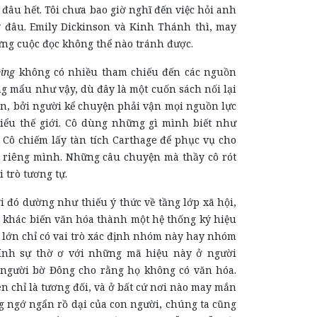
 đâu hết. Tôi chưa bao giờ nghĩ đến việc hỏi anh
ở đâu. Emily Dickinson và Kinh Thánh thì, may
ững cuộc đọc không thể nào tránh được.
ing
không có nhiều tham chiếu đến các nguồn
g mẩu như vậy, dù đây là một cuốn sách nối lại
n, bởi người kể chuyện phải vận mọi nguồn lực
iểu thế giới. Cô dùng những gì mình biết như
 Cô chiếm lấy tàn tích Carthage để phục vụ cho
 riêng mình. Những câu chuyện mà thầy cô rót
i trò tương tự.
i đó dường như thiếu ý thức về tầng lớp xã hội,
 khác biến văn hóa thành một hệ thống ký hiệu
 lớn chỉ có vai trò xác định nhóm này hay nhóm
hính sự thờ ơ với những mã hiệu này ở người
người bờ Đông cho rằng họ không có văn hóa.
ên chỉ là tương đối, và ở bất cứ nơi nào may mắn
g ngớ ngẩn rồ dại của con người, chúng ta cũng