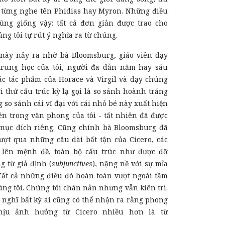
 từng nghe tên Phidias hay Myron. Những điều
ũng giống vậy: tất cả đơn giản được trao cho
ng tôi tự rút ý nghĩa ra từ chúng.
này nảy ra nhờ bà Bloomsburg, giáo viên dạy
trung học của tôi, người đã dẫn năm hay sáu
ác tác phẩm của Horace và Virgil và dạy chúng
i thứ cấu trúc kỳ lạ gọi là so sánh hoành tráng
g so sánh cái vĩ đại với cái nhỏ bé này xuất hiện
n trong văn phong của tôi - tất nhiên đã được
mục đích riêng. Cũng chính bà Bloomsburg đã
ượt qua những câu dài bất tận của Cicero, các
lên mệnh đề, toàn bộ cấu trúc như được đỡ
 từ giả định (
subjunctives
), nặng nề với sự mỉa
Tất cả những điều đó hoàn toàn vượt ngoài tầm
úng tôi. Chúng tôi chán nản nhưng vẫn kiên trì.
i nghĩ bất kỳ ai cũng có thể nhận ra rằng phong
chịu ảnh hưởng từ Cicero nhiều hơn là từ