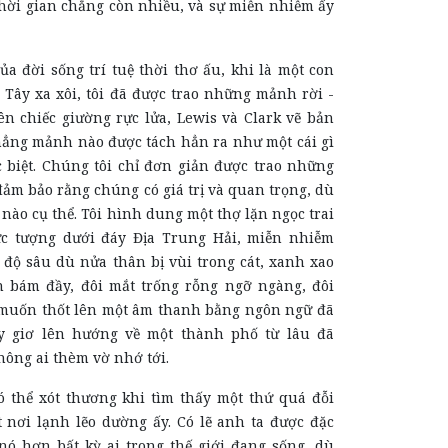
thời gian chẳng còn nhiều, và sự miễn nhiễm ấy
a đời sống trí tuệ thời thơ ấu, khi là một con
 Tây xa xôi, tôi đã được trao những mảnh rời -
ên chiếc giường rực lửa, Lewis và Clark vẽ bản
hẳng mảnh nào được tách hẳn ra như một cái gì
 biệt. Chúng tôi chỉ đơn giản được trao những
ảm bảo rằng chúng có giá trị và quan trọng, dù
nào cụ thể. Tôi hình dung một thợ lặn ngọc trai
ức tượng dưới đáy Địa Trung Hải, miễn nhiễm
 độ sâu dù nửa thân bị vùi trong cát, xanh xao
ển bám đầy, đôi mắt trống rỗng ngỡ ngàng, đôi
muốn thốt lên một âm thanh bằng ngôn ngữ đã
ay giơ lên hướng về một thành phố từ lâu đã
hông ai thèm vờ nhớ tới.
ó thể xót thương khi tìm thấy một thứ quá đỗi
 nơi lạnh lẽo dường ấy. Có lẽ anh ta được đặc
ó hơn bất kỳ ai trong thế giới đang sống, dù