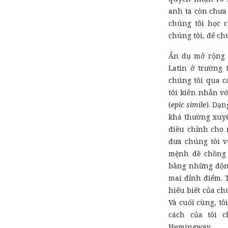
anh ta còn chưa
chúng tôi học c
chúng tôi, để chú
Ẩn dụ mở rộng 
Latin ở trường 
chúng tôi qua c
tôi kiên nhẫn vớ
(
epic simile
). Dạn
khá thường xuyê
điều chỉnh cho 
đưa chúng tôi v
mệnh đề chồng 
bằng những động
mai đỉnh điểm. 
hiểu biết của ch
Và cuối cùng, tô
cách của tôi 
Hemingway.