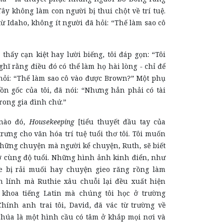
ây không làm con người bị thui chột về trí tuệ.
 từ Idaho, không ít người đã hỏi: “Thế làm sao cô
 thấy cạn kiệt hay lười biếng, tôi đáp gọn: “Tôi
hĩ rằng điều đó có thể làm họ hài lòng - chỉ để
ỏi: “Thế làm sao cô vào được Brown?” Một phụ
ồn gốc của tôi, đã nói: “Nhưng hẳn phải có tài
rong gia đình chứ.”
nào đó,
Housekeeping
[tiểu thuyết đầu tay của
rưng cho văn hóa trí tuệ tuổi thơ tôi. Tôi muốn
những chuyện mà người kể chuyện, Ruth, sẽ biết
 ở cùng độ tuổi. Những hình ảnh kinh điển, như
e bị rải muối hay chuyện gieo răng rồng làm
n lính mà Ruthie xâu chuỗi lại đều xuất hiện
 khoa tiếng Latin mà chúng tôi học ở trường
Chính anh trai tôi, David, đã vác từ trường về
Chúa là một hình cầu có tâm ở khắp mọi nơi và