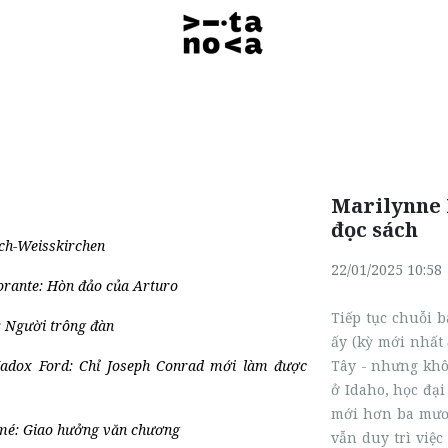
Marilynne R
đọc sách
ch-Weisskirchen
22/01/2025 10:58
orante: Hòn đảo của Arturo
Tiếp tục chuỗi b
: Người trông đàn
ấy (kỳ mới nhất
adox Ford: Chỉ Joseph Conrad mới làm được
Tây - nhưng khô
ở Idaho, học đại
mới hơn ba mươi
mé: Giao hưởng văn chương
vẫn duy trì việc