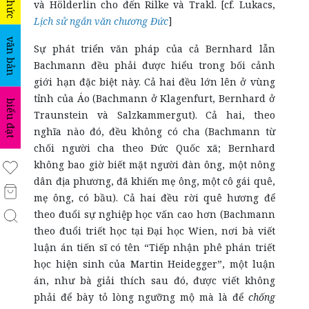
và Hölderlin cho đến Rilke và Trakl. [cf. Lukacs,
Lịch sử ngắn văn chương Đức
]
văn bản
Sự phát triển văn pháp của cả Bernhard lẫn
Bachmann đều phải được hiểu trong bối cảnh
giới hạn đặc biệt này. Cả hai đều lớn lên ở vùng
tỉnh của Áo (Bachmann ở Klagenfurt, Bernhard ở
biểu đạt
Traunstein và Salzkammergut). Cả hai, theo
nghĩa nào đó, đều không có cha (Bachmann từ
chối người cha theo Đức Quốc xã; Bernhard
không bao giờ biết mặt người đàn ông, một nông
dân địa phương, đã khiến mẹ ông, một cô gái quê,
mẹ ông, có bầu). Cả hai đều rời quê hương để
theo đuổi sự nghiệp học vấn cao hơn (Bachmann
theo đuổi triết học tại Đại học Wien, nơi bà viết
luận án tiến sĩ có tên “Tiếp nhận phê phán triết
học hiện sinh của Martin Heidegger”, một luận
án, như bà giải thích sau đó, được viết không
phải để bày tỏ lòng ngưỡng mộ mà là để
chống