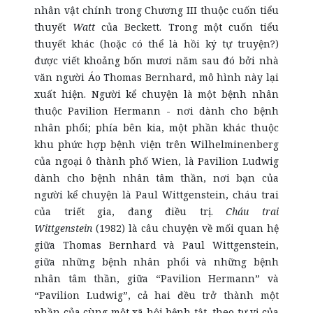
nhân vật chính trong Chương III thuộc cuốn tiểu
thuyết
Watt
của Beckett. Trong một cuốn tiểu
thuyết khác (hoặc có thể là hồi ký tự truyện?)
được viết khoảng bốn mươi năm sau đó bởi nhà
văn người Áo Thomas Bernhard, mô hình này lại
xuất hiện. Người kể chuyện là một bệnh nhân
thuộc Pavilion Hermann - nơi dành cho bệnh
nhân phổi; phía bên kia, một phần khác thuộc
khu phức hợp bệnh viện trên Wilhelminenberg
của ngoại ô thành phố Wien, là Pavilion Ludwig
dành cho bệnh nhân tâm thần, nơi bạn của
người kể chuyện là Paul Wittgenstein, cháu trai
của triết gia, đang điều trị.
Cháu trai
Wittgenstein
(1982) là câu chuyện về mối quan hệ
giữa Thomas Bernhard và Paul Wittgenstein,
giữa những bệnh nhân phổi và những bệnh
nhân tâm thần, giữa “Pavilion Hermann” và
“Pavilion Ludwig”, cả hai đều trở thành một
phần của cùng một xã hội bệnh tật, theo tự vị của