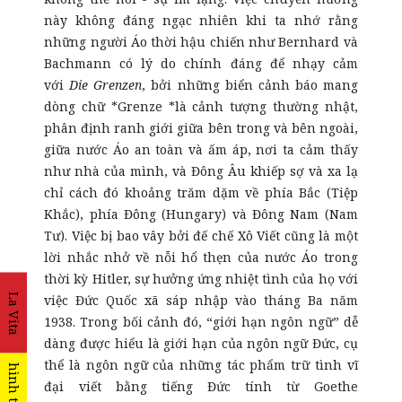
này không đáng ngạc nhiên khi ta nhớ rằng
những người Áo thời hậu chiến như Bernhard và
Bachmann có lý do chính đáng để nhạy cảm
với
Die Grenzen
, bởi những biển cảnh báo mang
dòng chữ *Grenze *là cảnh tượng thường nhật,
phân định ranh giới giữa bên trong và bên ngoài,
giữa nước Áo an toàn và ấm áp, nơi ta cảm thấy
như nhà của mình, và Đông Âu khiếp sợ và xa lạ
chỉ cách đó khoảng trăm dặm về phía Bắc (Tiệp
Khắc), phía Đông (Hungary) và Đông Nam (Nam
Tư). Việc bị bao vây bởi đế chế Xô Viết cũng là một
lời nhắc nhở về nỗi hổ thẹn của nước Áo trong
thời kỳ Hitler, sự hưởng ứng nhiệt tình của họ với
La Vita
việc Đức Quốc xã sáp nhập vào tháng Ba năm
1938. Trong bối cảnh đó, “giới hạn ngôn ngữ” dễ
dàng được hiểu là giới hạn của ngôn ngữ Đức, cụ
thể là ngôn ngữ của những tác phẩm trữ tình vĩ
hình thức
đại viết bằng tiếng Đức tính từ Goethe