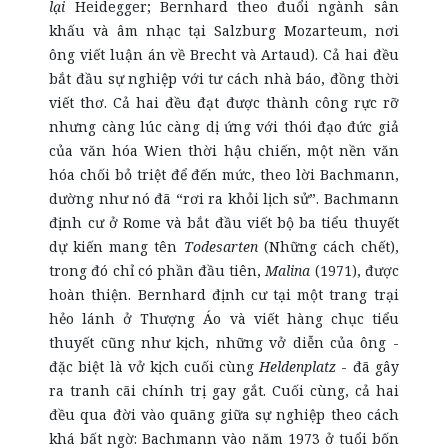
lại
Heidegger; Bernhard theo đuổi ngành sân
khấu và âm nhạc tại Salzburg Mozarteum, nơi
ông viết luận án về Brecht và Artaud). Cả hai đều
bắt đầu sự nghiệp với tư cách nhà báo, đồng thời
viết thơ. Cả hai đều đạt được thành công rực rỡ
nhưng càng lúc càng dị ứng với thói đạo đức giả
của văn hóa Wien thời hậu chiến, một nền văn
hóa chối bỏ triệt để đến mức, theo lời Bachmann,
dường như nó đã “rơi ra khỏi lịch sử”. Bachmann
định cư ở Rome và bắt đầu viết bộ ba tiểu thuyết
dự kiến mang tên
Todesarten
(Những cách chết),
trong đó chỉ có phần đầu tiên,
Malina
(1971), được
hoàn thiện. Bernhard định cư tại một trang trại
hẻo lánh ở Thượng Áo và viết hàng chục tiểu
thuyết cũng như kịch, những vở diễn của ông -
đặc biệt là vở kịch cuối cùng
Heldenplatz
- đã gây
ra tranh cãi chính trị gay gắt. Cuối cùng, cả hai
đều qua đời vào quãng giữa sự nghiệp theo cách
khá bất ngờ: Bachmann vào năm 1973 ở tuổi bốn