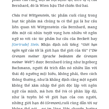
Bernhard, đó là Wien hậu Thế chiến thứ hai.
Cháu trai Wittgenstein
, tác phẩm cuối cùng trong
loạt tác phẩm mà chúng ta có thể gọi là hư cấu
liên quan tới Wittgenstein của Bernhard, mang
đến một cái nhìn tuyệt vọng hơn nhiều về ngôn
ngữ so với các tác phẩm hư cấu của Beckett hay
[Gertrude] Stein
. Nhận định nổi tiếng: “
Giới hạn
ngôn ngữ của tôi
là giới hạn thế giới của tôi” (“
Die
Grenzen meiner Sprache bedeuten die Grenzen
meiner Welt
”) được Bernhard (cũng như Ingeborg
Bachmann, người đã trích dẫn nó nhiều lần với
thái độ ngưỡng mộ) hiểu, không phải, theo cách
thông thường, như là khẳng định rằng một người
không thể xâm nhập thế giới độc lập với ngôn
ngữ của mình, mà hơn thế (và có phần lập dị),
như là tuyên bố về giới hạn của con người,
những giới hạn đó (
Grenzen
),cuối cùng dẫn tới sự
không thể nói - sự im lặng. Việc chuyển hướng