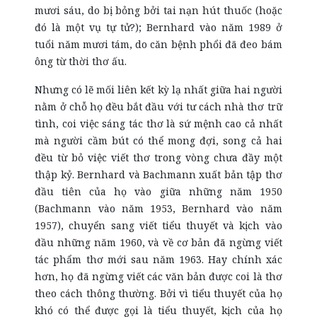
mươi sáu, do bị bỏng bởi tai nạn hút thuốc (hoặc
đó là một vụ tự tử?); Bernhard vào năm 1989 ở
tuổi năm mươi tám, do căn bệnh phổi đã đeo bám
ông từ thời thơ ấu.
Nhưng có lẽ mối liên kết kỳ lạ nhất giữa hai người
nằm ở chỗ họ đều bắt đầu với tư cách nhà thơ trữ
tình, coi việc sáng tác thơ là sứ mệnh cao cả nhất
mà người cầm bút có thể mong đợi, song cả hai
đều từ bỏ việc viết thơ trong vòng chưa đầy một
thập kỷ. Bernhard và Bachmann xuất bản tập thơ
đầu tiên của họ vào giữa những năm 1950
(Bachmann vào năm 1953, Bernhard vào năm
1957), chuyển sang viết tiểu thuyết và kịch vào
đầu những năm 1960, và về cơ bản đã ngừng viết
tác phẩm thơ mới sau năm 1963. Hay chính xác
hơn, họ đã ngừng viết các văn bản được coi là thơ
theo cách thông thường. Bởi vì tiểu thuyết của họ
khó có thể được gọi là tiểu thuyết, kịch của họ