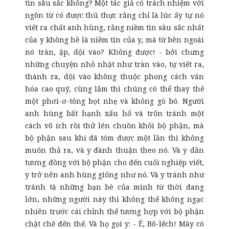
tin sâu sắc không? Một tác giả có trách nhiệm với
ngôn từ có được thú thực rằng chỉ là lúc ấy tự nó
viết ra chất anh hùng, rằng niềm tin sâu sắc nhất
của y không hề là niềm tin của y, mà từ bên ngoài
nó tràn, ập, dội vào? Không được! - bởi chưng
những chuyện nhỏ nhặt như tràn vào, tự viết ra,
thành ra, dội vào không thuộc phong cách văn
hóa cao quý, cùng lắm thì chúng có thể thay thế
một phơi-ơ-tông bọt nhẹ và không gò bó. Người
anh hùng bất hạnh xấu hổ và trốn tránh một
cách vô ích rồi thử lén chuồn khỏi bộ phận, mà
bộ phận sau khi đã tóm được một lần thì không
muốn thả ra, và y đành thuận theo nó. Và y dần
tương đồng với bộ phận cho đến cuối nghiệp viết,
y trở nên anh hùng giống như nó. Và y tránh như
tránh tà những bạn bè của mình từ thời đang
lớn, những người này thì không thể không ngạc
nhiên trước cái chỉnh thể tương hợp với bộ phận
chặt chẽ đến thế. Và họ gọi y: - Ê, Bô-lếch! Mày có