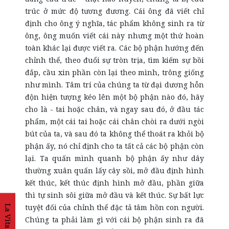
trúc ở mức độ tương đương. Cái ông đã viết chỉ
định cho ông ý nghĩa, tác phẩm không sinh ra từ
ông, ông muốn viết cái này nhưng một thứ hoàn
toàn khác lại được viết ra. Các bộ phận hướng đến
chỉnh thể, theo đuổi sự tròn trịa, tìm kiếm sự bồi
đắp, cầu xin phần còn lại theo mình, trông giống
như mình. Tâm trí của chúng ta từ đại dương hỗn
độn hiện tượng kéo lên một bộ phận nào đó, hãy
cho là - tai hoặc chân, và ngay sau đó, ở đầu tác
phẩm, một cái tai hoặc cái chân chòi ra dưới ngòi
bút của ta, và sau đó ta không thể thoát ra khỏi bộ
phận ấy, nó chỉ định cho ta tất cả các bộ phận còn
lại. Ta quấn mình quanh bộ phận ấy như dây
thường xuân quấn lấy cây sồi, mở đầu định hình
kết thúc, kết thúc định hình mở đầu, phần giữa
thì tự sinh sôi giữa mở đầu và kết thúc. Sự bất lực
tuyệt đối của chỉnh thể đặc tả tâm hồn con người.
La Vita
Chúng ta phải làm gì với cái bộ phận sinh ra đã