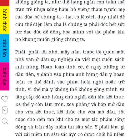
không giống ta, như thể hàng ngàn con tuấn mã
tràn trề nhựa sống hăm hở viếng thăm người mẹ
hình thức
của đứa bé chúng ta - ha, có lẽ cách duy nhất để
cứu thể diện làm cha là chúng ta phải dốc hết sức
lực đạo đức để đồng hóa mình với tác phẩm khi
nó không muốn giống chúng ta.
văn bản
Phải, phải, tôi nhớ, mấy năm trước tôi quen một
nhà văn ở đầu sự nghiệp đã viết một cuốn sách
anh hùng. Hoàn toàn tình cờ, ở ngay những từ
biểu đạt
đầu tiên, y đánh vào phím anh hùng dẫu y hoàn
toàn có thể đánh vào phím hoài nghi hoặc trữ
tình, vì thế mà y không thể không gồng mình và
tăng cấp độ anh hùng chủ nghĩa đến tận kết thúc.
Đã thế y còn làm tròn, xoa phẳng và bóp mở đầu
cho vừa kết thúc, kết thúc cho vừa mở đầu, rốt
cuộc cho đến tận khi cho ra một tác phẩm sống
động và tràn đầy niềm tin sâu sắc. Y phải làm gì
với cái niềm tin sâu sắc ấy? Có được chối bỏ niềm