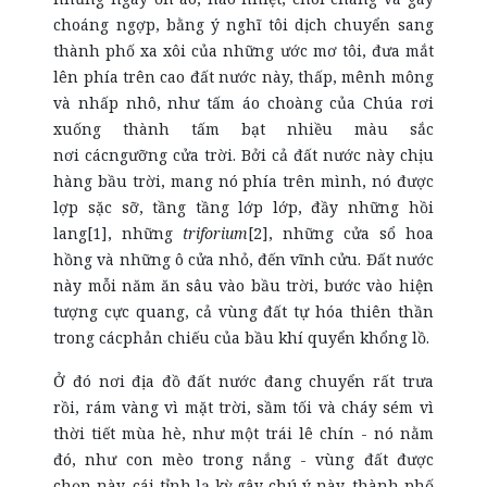
choáng ngợp, bằng ý nghĩ tôi dịch chuyển sang
thành phố xa xôi của những ước mơ tôi, đưa mắt
lên phía trên cao đất nước này, thấp, mênh mông
và nhấp nhô, như tấm áo choàng của Chúa rơi
xuống thành tấm bạt nhiều màu sắc
nơi cácngưỡng cửa trời. Bởi cả đất nước này chịu
hàng bầu trời, mang nó phía trên mình, nó được
lợp sặc sỡ, tầng tầng lớp lớp, đầy những hồi
lang[1], những
triforium
[2], những cửa sổ hoa
hồng và những ô cửa nhỏ, đến vĩnh cửu. Đất nước
này mỗi năm ăn sâu vào bầu trời, bước vào hiện
tượng cực quang, cả vùng đất tự hóa thiên thần
trong cácphản chiếu của bầu khí quyển khổng lồ.
Ở đó nơi địa đồ đất nước đang chuyển rất trưa
rồi, rám vàng vì mặt trời, sầm tối và cháy sém vì
thời tiết mùa hè, như một trái lê chín - nó nằm
đó, như con mèo trong nắng - vùng đất được
chọn này, cái tỉnh lạ kỳ gây chú ý này, thành phố