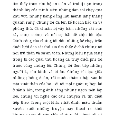
tìm thấy trạm cứu hộ an toàn và trại tị nạn trong
thành lũy của mình. Nên những đàn sói chạy qua
khu vực, những băng đảng lưu manh lang thang
quanh rừng. Chúng tôi đã lên kế hoạch bảo an và
phòng thủ, đã chuẩn bị vây hãm những cái run
rẩy sung sướng và nỗi sợ hãi dễ chịu tột bậc.
Cánh cổng của chúng tôi đón những kẻ chạy trốn
dưới lưỡi dao sát thủ. Họ tìm thấy ở chỗ chúng tôi
nơi trú thân và sự an toàn. Những kiệu ngựa sang
trọng bị các quái thú hoang dã truy đuổi phi tới
trước cổng chúng tôi. Chúng tôi đón tiếp những
người lạ tôn kính và bí ẩn. Chúng tôi lạc giữa
những phỏng đoán, rất muốn thâm nhập vào bí
mật xuất thân của họ. Tối tối mọi người tụ họp lại
ở sảnh lớn, trong ánh sáng những ngọn nến lập
lòe, chúng tôi nghe các câu chuyện và tín điều
tiếp theo. Trong một khắc nhất định, mâu thuẫn
xuyên suốt những truyện này thoát ra khỏi
khung tự sự, đi vào giữa chúng tôi - tươi rói và