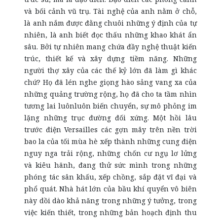
và bối cảnh vũ trụ. Tài nghệ của anh nằm ở chỗ,
là anh nắm được đằng chuôi những ý định của tự
nhiên, là anh biết đọc thấu những khao khát ẩn
sâu. Bởi tự nhiên mang chứa đầy nghệ thuật kiến
trúc, thiết kế và xây dựng tiềm năng. Những
người thợ xây của các thế kỷ lớn đã làm gì khác
chứ? Họ đã lén nghe giọng hào sảng vang xa của
những quảng trường rộng, họ đã cho ta tầm nhìn
tương lai luônluôn biến chuyển, sự mô phỏng im
lặng những trục đường đối xứng. Một hồi lâu
trước điện Versailles các gợn mây trên nền trời
bao la của tối mùa hè xếp thành những cung điện
nguy nga trải rộng, những chốn cư ngụ lơ lửng
và kiêu hãnh, đang thử sức mình trong những
phóng tác sân khấu, xếp chồng, sắp đặt vĩ đại và
phổ quát. Nhà hát lớn của bầu khí quyển vô biên
này dồi dào khả năng trong những ý tưởng, trong
việc kiến thiết, trong những bản hoạch định thu