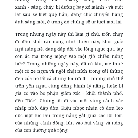
xanh - sáng, cháy, bị đường bay xé mảnh - và một
lát sau sẽ kiệt quệ hẳn, đang chờ chuyến hàng
ánh sáng mới, ở trong đó chúng sẽ tự tươi mới lại.
Trong những ngày này thì làm gì chứ, trốn chạy
đi đâu khỏi cái nóng như thiêu này, khỏi giấc
ngủ nặng nề, đang đập dội vào lồng ngực qua tay
con ác ma trong mộng vào một giờ chiều nóng
bức? Trong những ngày này, đã có khi, mẹ thuê
một cỗ xe ngựa và ngồi chật ních trong cái thùng
đen của nó tất cả chúng tôi rời đi - những chủ thể
trên yên ngựa cùng đống hành lý nặng, hoặc bị
gia cố vào bộ phận giảm xóc - khỏi thành phố,
đến "Dốc". Chúng tôi đi vào một vùng cảnh sắc
nhấp nhô, dập dờn. Kiệu nhọc nhằn cô đơn leo
dốc một lúc lâu trong nắng gắt giữa các lồi lõm
của những cánh đồng, lún vào bụi vàng và nóng
của con đường quê rộng.