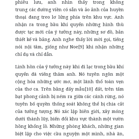
phiêu lưu, anh nhìn thấy trong không
trung các đường viền có sẵn và ảo ảnh của huyền
thoại đang treo lơ lửng phía trên khu vực. Anh
nhận ra trong bầu khí quyển những hình thù
được tạc mới của ý tưởng này, những sơ đồ, bản
thiết kế và bảng. Anh nghe thấy lời mời gọi, tiếng
nói nội tâm, giống như Noe[9] khi nhận những
chỉ dụ và chỉ dẫn.
Linh hồn của ý tưởng này khi đi lạc trong bầu khí
quyển đã viếng thăm anh. Nó tuyên ngôn một
cộng hòa những ước mơ, một lãnh thổ toàn vẹn
của thơ ca. Trên bằng đấy mẫu[10] đất, trên tấm
bạt phong cảnh bị ném ra giữa các cánh rừng, nó
tuyên bố quyền thống soát không thể bị chia cắt
của tưởng tượng. Nó xác lập biên giới, xây móng
dưới thành lũy, biến đổi khu vực thành một vườn
hồng khổng lồ. Những phòng khách, những gian
biệt lập cho việc cầu nguyện một mình, nhà ăn,