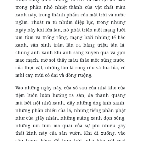
trong phần nhỏ nhiệt thành của vật chất màu
xanh này, trong thành phẩm của mặt trời và nước
ngầm. Thoát ra từ nhúm diệp lục, trong những
ngày này khi lửa lan, nó phát triển một mạng lưới
um tùm và trống rỗng, mạng lưới những tế bào
xanh, sản sinh trăm lần ra hàng triệu tán lá,
chúng ánh xanh khi ánh sáng xuyên qua và gợn
mao mạch, mờ soi thấy máu thảo mộc sũng nước,
của thực vật, những tán lá rong rêu và tua tủa, có
mùi cay, mùi cỏ dại và đồng ruộng.
Vào những ngày này, cửa sổ sau của nhà kho cửa
tiệm luôn luôn hướng ra sân, đã thành quáng
mù bởi nội nhũ xanh, đầy những óng ánh xanh,
những phản chiếu của lá, những tiếng phần phật
như của giấy nhăn, những mảng xanh dợn sóng,
những um tùm ma quái của sự phì nhiêu gây
thất kinh này của sân vườn. Khi đi xuống, vào
sâu trong bóng đổ hun hút, nhà kho sột soạt