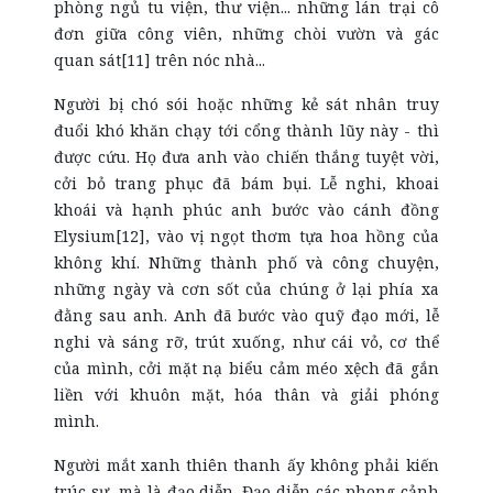
phòng ngủ tu viện, thư viện... những lán trại cô
đơn giữa công viên, những chòi vườn và gác
quan sát[11] trên nóc nhà...
Người bị chó sói hoặc những kẻ sát nhân truy
đuổi khó khăn chạy tới cổng thành lũy này - thì
được cứu. Họ đưa anh vào chiến thắng tuyệt vời,
cởi bỏ trang phục đã bám bụi. Lễ nghi, khoai
khoái và hạnh phúc anh bước vào cánh đồng
Elysium[12], vào vị ngọt thơm tựa hoa hồng của
không khí. Những thành phố và công chuyện,
những ngày và cơn sốt của chúng ở lại phía xa
đằng sau anh. Anh đã bước vào quỹ đạo mới, lễ
nghi và sáng rỡ, trút xuống, như cái vỏ, cơ thể
của mình, cởi mặt nạ biểu cảm méo xệch đã gắn
liền với khuôn mặt, hóa thân và giải phóng
mình.
Người mắt xanh thiên thanh ấy không phải kiến
trúc sư, mà là đạo diễn. Đạo diễn các phong cảnh