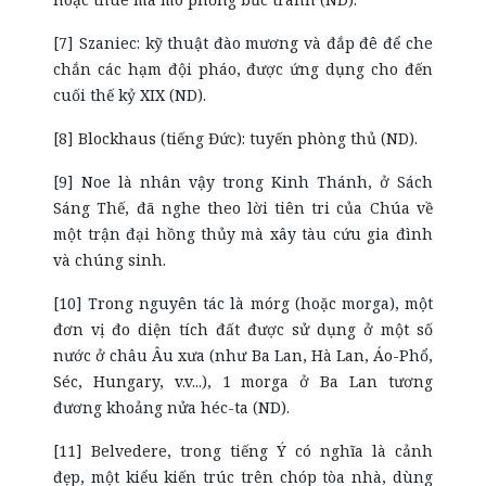
[7] Szaniec: kỹ thuật đào mương và đắp đê để che
chắn các hạm đội pháo, được ứng dụng cho đến
cuối thế kỷ XIX (ND).
[8] Blockhaus (tiếng Đức): tuyến phòng thủ (ND).
[9] Noe là nhân vậy trong Kinh Thánh, ở Sách
Sáng Thế, đã nghe theo lời tiên tri của Chúa về
một trận đại hồng thủy mà xây tàu cứu gia đình
và chúng sinh.
[10] Trong nguyên tác là mórg (hoặc morga), một
đơn vị đo diện tích đất được sử dụng ở một số
nước ở châu Âu xưa (như Ba Lan, Hà Lan, Áo-Phổ,
Séc, Hungary, v.v...), 1 morga ở Ba Lan tương
đương khoảng nửa héc-ta (ND).
[11] Belvedere, trong tiếng Ý có nghĩa là cảnh
đẹp, một kiểu kiến trúc trên chóp tòa nhà, dùng