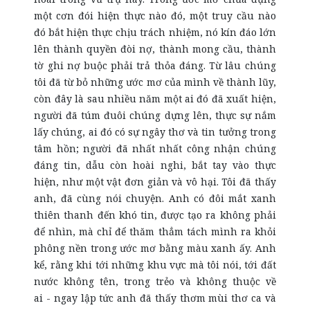
một cơn đói hiện thực nào đó, một truy cầu nào
đó bắt hiện thực chịu trách nhiệm, nó kín đáo lớn
lên thành quyền đòi nợ, thành mong cầu, thành
tờ ghi nợ buộc phải trả thỏa đáng. Từ lâu chúng
tôi đã từ bỏ những ước mơ của mình về thành lũy,
còn đây là sau nhiều năm một ai đó đã xuất hiện,
người đã túm đuôi chúng dựng lên, thực sự nắm
lấy chúng, ai đó có sự ngây thơ và tin tưởng trong
tâm hồn; người đã nhất nhất công nhận chúng
đáng tin, dẫu còn hoài nghi, bắt tay vào thực
hiện, như một vật đơn giản và vô hại. Tôi đã thấy
anh, đã cùng nói chuyện. Anh có đôi mắt xanh
thiên thanh đến khó tin, được tạo ra không phải
để nhìn, mà chỉ để thăm thẳm tách mình ra khỏi
phông nền trong ước mơ bằng màu xanh ấy. Anh
kể, rằng khi tới những khu vực mà tôi nói, tới đất
nước không tên, trong trẻo và không thuộc về
ai - ngay lập tức anh đã thấy thơm mùi thơ ca và