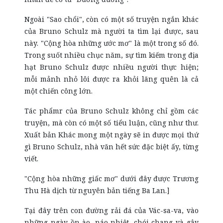
Ngoài "Sao chổi", còn có một số truyện ngắn khác
của Bruno Schulz mà người ta tìm lại được, sau
này. "Cộng hòa những ước mơ" là một trong số đó.
Trong suốt nhiều chục năm, sự tìm kiếm trong địa
hạt Bruno Schulz được nhiều người thực hiện;
mỗi mảnh nhỏ lôi được ra khỏi lãng quên là cả
một chiến công lớn.
Tác phẩmr của Bruno Schulz không chỉ gồm các
truyện, mà còn có một số tiểu luận, cũng như thư.
Xuất bản Khác mong một ngày sẽ in được mọi thứ
gì Bruno Schulz, nhà văn hết sức đặc biệt ấy, từng
viết.
"Cộng hòa những giấc mơ" dưới đây được Trương
Thu Hà dịch từ nguyên bản tiếng Ba Lan.]
Tại đây trên con đường rải đá của Vác-sa-va, vào
những ngày ồn ào, náo nhiệt, chói chang và gây