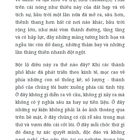
trên cái nóng như thiêu này của đất hẹp và vô
tích sự, bầu trời một lần nữa đã mở ra, sâu hơn,
thênh thang hơn bất cứ nơi nào khác, bầu trời
rộng lớn, như mái vòm thánh đường, tầng tầng
và có hấp lực, đầy những mảng tường bích họa và
ngẫu tác còn dở dang, những thảm bay và những
lần thăng thiên nhanh đột ngột.
Bộc lộ điều này ra thế nào đây? Khi các thành
phố khác đã phát triển theo kinh tế, mọc cao về
phía những con số thống kê, số lượng - thành
phố của chúng tôi bước xuống phía cái tinh túy.
Ở đây không gì diễn ra vô cầu, không gì xảy ra mà
không có ý nghĩa sâu xa hay sự tiên liệu. Ở đây
những sự kiện không phải là ảo ảnh thoáng qua
trên bề mặt, ở đây chúng có cội rễ sâu trong mọi
thứ và vươn đến cái cốt lõi. Ở đây mỗi chốc thứ gì
đó đang tự xác quyết mình, độc đáo và không
ngơi nghỉ. Cho nên tồn tại sự nghiêm trọng lớn