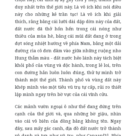
duy nhất trên thế giới này. Là vô ích khi nói điều
này cho những kẻ trần tục! Là vô ích khi giải
thích, rằng bằng cái lưỡi dài dập dờn này của đất,
đất nước đã thở hổn hển trong cái nóng như
thiêu của mùa hè, bằng cái mũi đất đang ở trong
đợt sóng nhiệt hướng về phía Nam, bằng một dải
đường rìa cô đơn đâm vào giữa những ruộng nho
Hung thẫm màu - đất nước hẻo lánh này tách biệt
khỏi phổ của vùng và độc hành, trong lẻ loi, trên
con đường hẳn luôn luôn đúng, thử tự mình trở
thành một thế giới. Thành phố và vùng đất này
khép mình vào một tiểu vũ trụ tự cấp, rủi ro thiết
lập mình ngay trên bờ vực của cái vĩnh cửu.
Các mảnh vườn ngoại ô như thể đang đứng trên
cạnh của thế giới và, qua những bờ giậu, nhìn
vào cái vô biên của đồng bằng không tên. Ngay
đây, sau mấy gác canh, địa đồ đất nước trở thành
vô danh và tựa như vũ trụ, như Canaan[3]. Phía