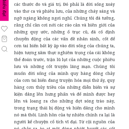
biểu đạt
các thước đo và giá trị. Đó phải là đời sống xoáy
vào thơ ca và phiêu lưu, của những cháy sáng và
ngỡ ngàng không ngơi nghỉ. Chúng tôi đã tưởng,
rằng chỉ cần cơi nới các rào cản và biên giới của
những quy ước, những ổ trục cũ, đã cố định
chuyển động của các vấn đề nhân sinh, cốt để
cơn tai biến bất kỳ ập vào đời sống của chúng ta,
hiện tượng xâm thực nghiêm trọng của cái không
thể đoán trước, trận lũ lụt của những cuộc phiêu
lưu và những cốt truyện lãng mạn. Chúng tôi
muốn đời sống của mình quy hàng dòng chảy
của cơn tai biến đang truyện hóa mọi thứ ấy, quy
hàng cơn thủy triều của những diễn biến và sự
kiện dâng lên hưng phấn và để mình được bay
lên và loang ra cho những đợt sóng trào này,
trong trạng thái bị động và hiến dâng cho mình
nó mà thôi. Linh hồn của tự nhiên chính ra lại là
người kể chuyện cổ tích vĩ đại. Từ cội nguồn của
nó chảy ra ào ạt một dòng nhiệt huyết các cốt