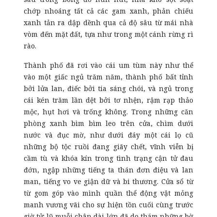
chớp nhoáng tất cả các gam xanh, phản chiếu
xanh tản ra dập dềnh qua cả độ sâu từ mái nhà
vòm đến mặt đất, tựa như trong một cánh rừng rì
rào.
Thành phố đã rơi vào cái um tùm này như thể
vào một giấc ngủ trăm năm, thành phố bất tỉnh
bởi lửa lan, điếc bởi tia sáng chói, và ngủ trong
cái kén trăm lần dệt bởi tơ nhện, rậm rạp thảo
mộc, hụt hơi và trống không. Trong những căn
phòng xanh bìm bìm leo trên cửa, chìm dưới
nước và đục mờ, như dưới đáy một cái lọ cũ
những bộ tộc ruồi đang giãy chết, vĩnh viễn bị
cầm tù và khóa kín trong tình trạng cận tử đau
đớn, ngập những tiếng ta thán đơn điệu và lan
man, tiếng vo ve giận dữ và bi thương. Cửa sổ từ
từ gom góp vào mình quần thể động vật mỏng
manh vương vãi cho sự hiện tồn cuối cùng trước
giờ tử: lũ muỗi chân dài lớn đã do thám những bờ