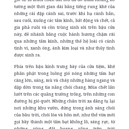
tường một thời gian dài bằng tiếng rung khẽ của
những cái đập cánh sai, trước khi hạ cánh hẳn,
sau cuối, xuống các tấm kính, bất động và chết, cả
gia phả ruồi và côn trùng sinh sôi trên bậu cửa
này, đẻ nhánh bằng cuộc hành hương chậm rãi
qua những tấm kính, những thế hệ loài có cánh
tinh vi, xanh óng, ánh kim loại và như thủy tinh
được sinh ra.
Phía trên bậu kính trưng bày của cửa tiệm, khẽ
phần phật trong luồng gió nóng những tấm bạt
căng lớn, sáng, mù và cháy những hàng ngang và
dập dờn trong tia nắng chói chang. Mùa chết lấn
lướt trên các quảng trường trống, trên những con
đường bị gió quét. Những chân trời xa dâng tụ lại
nơi những khu vườn, đứng trong ánh sáng chói
của bầu trời, chói lòa và hôn mê, như thể vừa mới
gọi bầy thành một tấm bạt khổng lồ, sáng rực, từ
những vùng đất hoang vắng trên trời