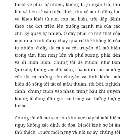
thoát về phía tự nhiên, không bị gì ngăn trở, lớn
lên và bén rễ vào hiện thực, thu về mình động lực
và khao khát từ mọi cơn tai biến, trôi dập dềnh
theo các đợt triều lên xuống mạnh mẽ của các
chu kỳ quay tự nhiên. Ở đây phải có nút thắt của
mọi quá trình đang chạy qua cơ thể khổng lồ của
tự nhiên, ở đây tất cả ý và cốt truyện, đã mờ hiện
trong tâm hồn rộng lớn và phủ sương, phải đến
và đi luôn luôn. Chúng tôi đã muốn, như Don
Quixote, thông vào đời sống của mình con mương
của tất cả những câu chuyện và tình khúc, mở
biên độ sống tới tất cả mâu thuẫn, rối bời, nghịch
cảnh, chúng cuốn vào nhau trong bầu khí quyển
khổng lồ đang đấu giá cao trong các tưởng tượng
hư ảo.
Chúng tôi đã mơ sao cho khu vực này bị mối hiểm
nguy không xác định đe dọa, bị nỗi kinh sợ bí ẩn
thử thách. Trước mối nguy và nỗi sợ ấy, chúng tôi