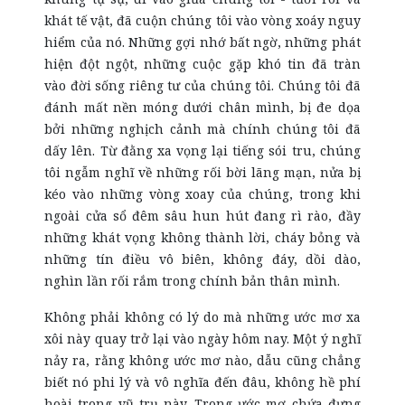
khát tế vật, đã cuộn chúng tôi vào vòng xoáy nguy
hiểm của nó. Những gợi nhớ bất ngờ, những phát
hiện đột ngột, những cuộc gặp khó tin đã tràn
vào đời sống riêng tư của chúng tôi. Chúng tôi đã
đánh mất nền móng dưới chân mình, bị đe dọa
bởi những nghịch cảnh mà chính chúng tôi đã
dấy lên. Từ đằng xa vọng lại tiếng sói tru, chúng
tôi ngẫm nghĩ về những rối bời lãng mạn, nửa bị
kéo vào những vòng xoay của chúng, trong khi
ngoài cửa sổ đêm sâu hun hút đang rì rào, đầy
những khát vọng không thành lời, cháy bỏng và
những tín điều vô biên, không đáy, dồi dào,
nghìn lần rối rắm trong chính bản thân mình.
Không phải không có lý do mà những ước mơ xa
xôi này quay trở lại vào ngày hôm nay. Một ý nghĩ
nảy ra, rằng không ước mơ nào, dẫu cũng chẳng
biết nó phi lý và vô nghĩa đến đâu, không hề phí
hoài trong vũ trụ này. Trong ước mơ chứa đựng