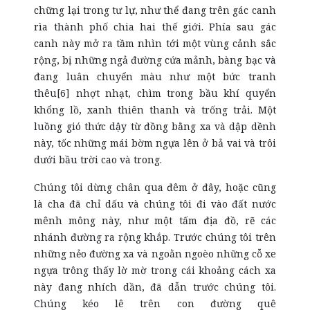
chững lại trong tư lự, như thể đang trên gác canh
rìa thành phố chia hai thế giới. Phía sau gác
canh này mở ra tầm nhìn tới một vùng cảnh sắc
rộng, bị những ngả đường cứa mảnh, bàng bạc và
đang luân chuyển màu như một bức tranh
thêu[6] nhợt nhạt, chìm trong bầu khí quyển
khổng lồ, xanh thiên thanh và trống trải. Một
luồng gió thức dậy từ đồng bằng xa và dập dềnh
này, tốc những mái bờm ngựa lên ở bả vai và trôi
dưới bầu trời cao và trong.
Chúng tôi dừng chân qua đêm ở đây, hoặc cũng
là cha đã chỉ dấu và chúng tôi đi vào đất nước
mênh mông này, như một tấm địa đồ, rẽ các
nhánh đường ra rộng khắp. Trước chúng tôi trên
những nẻo đường xa và ngoằn ngoèo những cỗ xe
ngựa trông thấy lờ mờ trong cái khoảng cách xa
này đang nhích dần, đã dẫn trước chúng tôi.
Chúng kéo lê trên con đường quê