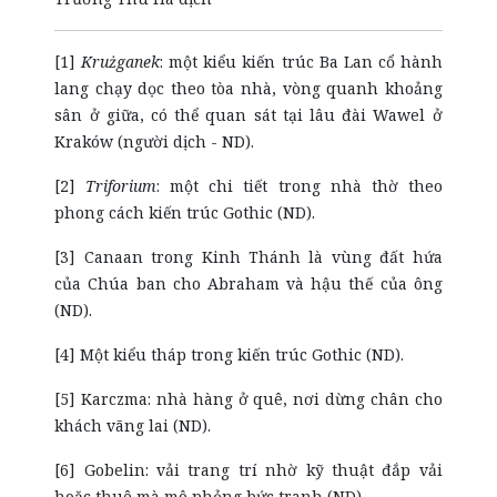
[1]
Krużganek
: một kiểu kiến trúc Ba Lan cổ hành
lang chạy dọc theo tòa nhà, vòng quanh khoảng
sân ở giữa, có thể quan sát tại lâu đài Wawel ở
Kraków (người dịch - ND).
[2]
Triforium
: một chi tiết trong nhà thờ theo
phong cách kiến trúc Gothic (ND).
[3] Canaan trong Kinh Thánh là vùng đất hứa
của Chúa ban cho Abraham và hậu thế của ông
(ND).
[4] Một kiểu tháp trong kiến trúc Gothic (ND).
[5] Karczma: nhà hàng ở quê, nơi dừng chân cho
khách vãng lai (ND).
[6] Gobelin: vải trang trí nhờ kỹ thuật đắp vải
hoặc thuê mà mô phỏng bức tranh (ND).