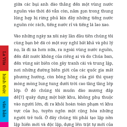
giữa các bụi anh đào thẳng đến một vùng nước
nguồn vào thời đó vẫn còn, nằm gọn trong thung
lũng hẹp bị rừng phủ kín đầy những tiếng nước
nguồn róc rách, tiếng nước rỉ và tiếng lá lao xao.
Vào những ngày xa xôi này lần đầu tiên chúng tôi
cùng bạn bè đã có một suy nghĩ bất khả và phi lý
nọ, là đi xa hơn nữa, ra ngoài vùng nước nguồn,
La Vita
đến đất nước không của riêng ai và do Chúa ban,
đến vùng sát biên còn gây tranh cãi và trung lập,
nơi những đường biên giới của các quốc gia mất
hình thức
phương hướng, còn bông hồng của gió thì quay
mòng mòng lung tung dưới trời cao tầng tầng lớp
lớp. Ở đó chúng tôi muốn đào mương đắp
đê[7] quây dựng một biệt khu, không phụ thuộc
văn bản
vào người lớn, đi ra khỏi hoàn toàn phạm vi khu
vực của họ, tuyên ngôn một cộng hòa những
người trẻ tuổi. Ở đây chúng tôi phải tạo lập nền
lập hiến mới và độc lập, dựng lên trật tự mới của