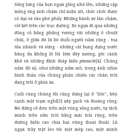
Sống lưng của bọn ngựa gồng nhô lên, những cặp
mông óng ánh chăm chỉ xoắn xít, chốc chốc được
cỏ dại va vào phe phẩy. Những bánh xe lăn chậm,
cót két trên các trục đường. Xe ngựa đi qua những
đồng cỏ bằng phẳng vương vãi những ổ chuột
chũi, ở giữa đó lũ bò duỗi người nằm rộng - tua
tủa nhánh và sừng - những cái bọng đựng nước
bằng da khổng lồ lồi lõm đầy xương, gốc cành
khô và những đỉnh tháp kiểu
pinnacle
[4]. Chúng
nằm đồ sộ, như những nấm mồ, trong ánh nhìn
bình thản của chúng phản chiếu các chân trời
đang trôi ở phía xa.
Cuối cùng chúng tôi cũng dừng lại ở "Dốc", bên
cạnh một trạm nghỉ[5] xây gạch và thoáng rộng.
Nó đứng cô đơn trên một vùng sông nước, tự tách
mình trên nền trời bằng mái trải rộng, trên
đường biên cao chia hai vùng thoai thoải. Lũ
ngựa trầy trật leo tới một mép cao, một mình