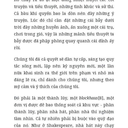
truyện và tiểu thuyết, những tình khúc và sử thi.
Cả bầu khí quyển bao la dồn nén đầy những ý
truyện. Lúc đó chỉ cần đặt những cái bẫy dưới
trời đầy những huyễn ảnh, ấn xuống một cái trụ,
chơi trong gió, vậy là những mảnh tiểu thuyết ta
bẫy được đã phập phồng quay quanh cái đỉnh ấy
rồi.
Chúng tôi đã cả quyết sẽ dần tự cấp, sáng tạo quy
tắc sống mới, lập nên kỷ nguyên mới, một lần
nữa khai sinh ra thế giới trên phạm vi nhỏ mà
đáng lẽ ra, chỉ dành cho chúng tôi, nhưng theo
mỹ cảm và ý thích của chúng tôi.
Đó phải là một thành lũy, một
blockhaus
[8], một
đơn vị được đê bao thống soát cả khu vực - phần
thành lũy, phần nhà hát, phần nhà thí nghiệm
tầm nhìn. Cả tự nhiên phải bị buộc vào quỹ đạo
của nó. Như ở Shakespeare, nhà hát này chạy