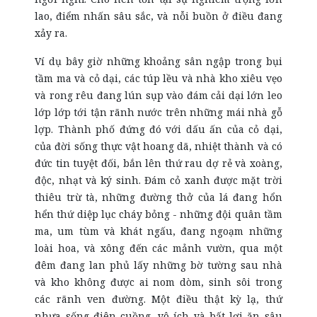
lao, điểm nhấn sâu sắc, và nỗi buồn ở điều đang
xảy ra.
Ví dụ bây giờ những khoảng sân ngập trong bụi
tầm ma và cỏ dại, các túp lều và nhà kho xiêu vẹo
và rong rêu đang lún sụp vào đám cải dại lớn leo
lớp lớp tới tận rãnh nước trên những mái nhà gỗ
lợp. Thành phố đứng đó với dấu ấn của cỏ dại,
của đời sống thực vật hoang dã, nhiệt thành và có
đức tin tuyệt đối, bắn lên thứ rau dợ rẻ và xoàng,
độc, nhạt và ký sinh. Đám cỏ xanh được mặt trời
thiêu trừ tà, những đường thở của lá đang hổn
hển thứ diệp lục cháy bỏng - những đội quân tầm
ma, um tùm và khát ngấu, đang ngoạm những
loài hoa, và xông đến các mảnh vườn, qua một
đêm đang lan phủ lấy những bờ tường sau nhà
và kho không được ai nom dòm, sinh sôi trong
các rãnh ven đường. Một điều thật kỳ lạ, thứ
nhựa sống điên cuồng, vô ích và bất lợi ăn sâu