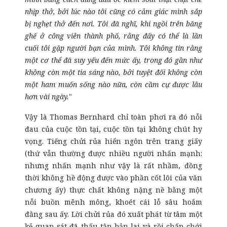
nhịp thở, bởi lúc nào tôi cũng có cảm giác mình sắp
bị nghẹt thở đến nơi. Tôi đã nghĩ, khi ngồi trên băng
ghế ở công viên thành phố, rằng đấy có thể là lần
cuối tôi gặp người bạn của mình. Tôi không tin rằng
một cơ thể đã suy yếu đến mức ấy, trong đó gần như
không còn một tia sáng nào, bởi tuyệt đối không còn
một ham muốn sống nào nữa, còn cầm cự được lâu
hơn vài ngày.
"
Vậy là Thomas Bernhard chỉ toàn phơi ra đó nỗi
đau của cuộc tồn tại, cuộc tồn tại không chút hy
vọng. Tiếng chửi rủa hiển ngôn trên trang giấy
(thứ vẫn thường được nhiều người nhấn mạnh:
nhưng nhấn mạnh như vậy là rất nhầm, đồng
thời không hề động được vào phần cốt lõi của văn
chương ấy) thực chất không nặng nề bằng một
nỗi buồn mênh mông, khoét cái lỗ sâu hoắm
đằng sau ấy. Lời chửi rủa đó xuất phát từ tâm một
kẻ quan sát đã thấu tận bản lai và rồi chấp chới