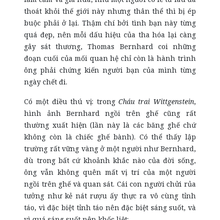
thoát khỏi thế giới này nhưng thân thể thì bị ép
buộc phải ở lại. Thậm chí bởi tình bạn này từng
quá đẹp, nên mỗi dấu hiệu của tha hóa lại càng
gây sát thương, Thomas Bernhard coi những
đoạn cuối của mối quan hệ chỉ còn là hành trình
ông phải chứng kiến người bạn của mình từng
ngày chết đi.
Có một điều thú vị: trong
Cháu trai Wittgenstein
,
hình ảnh Bernhard ngồi trên ghế cũng rất
thường xuất hiện (lần này là các băng ghế chứ
không còn là chiếc ghế bành). Có thể thấy lập
trường rất vững vàng ở một người như Bernhard,
dù trong bất cứ khoảnh khắc nào của đời sống,
ông vẫn không quên mất vị trí của một người
ngồi trên ghế và quan sát. Cái con người chửi rủa
tưởng như kẻ nát rượu ấy thực ra vô cùng tỉnh
táo, vì đặc biệt tỉnh táo nên đặc biệt sáng suốt, và
vì quá sáng suốt nên khốc liệt: