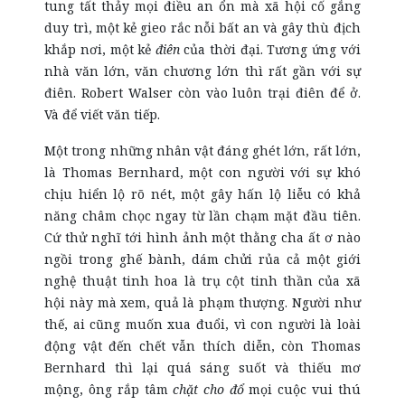
tung tất thảy mọi điều an ổn mà xã hội cố gắng
duy trì, một kẻ gieo rắc nỗi bất an và gây thù địch
khắp nơi, một kẻ
điên
của thời đại. Tương ứng với
nhà văn lớn, văn chương lớn thì rất gần với sự
điên. Robert Walser còn vào luôn trại điên để ở.
Và để viết văn tiếp.
Một trong những nhân vật đáng ghét lớn, rất lớn,
là Thomas Bernhard, một con người với sự khó
chịu hiển lộ rõ nét, một gây hấn lộ liễu có khả
năng châm chọc ngay từ lần chạm mặt đầu tiên.
Cứ thử nghĩ tới hình ảnh một thằng cha ất ơ nào
ngồi trong ghế bành, dám chửi rủa cả một giới
nghệ thuật tinh hoa là trụ cột tinh thần của xã
hội này mà xem, quả là phạm thượng. Người như
thế, ai cũng muốn xua đuổi, vì con người là loài
động vật đến chết vẫn thích diễn, còn Thomas
Bernhard thì lại quá sáng suốt và thiếu mơ
mộng, ông rắp tâm
chặt cho đổ
mọi cuộc vui thú