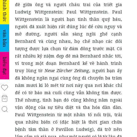
hình thức
đẽ giữa ông và người cháu trai của triết gia
Ludwig Wittgenstein: Paul Wittgenstein. Paul
Wittgenstein là người bạn tinh thần quý báu,
người đã xuất hiện rất đúng lúc để cứu nguy và
văn bản
mở đường, người sẵn sàng ngồi ghế cạnh
Bernhard và cùng nhau, họ chế nhạo các đối
tượng được lựa chọn từ đám đông trước mặt. Có
rất nhiều kỷ niệm đẹp đẽ mà Bernhard nhắc tới,
biểu đạt
ví trong một đoạn Bernhard kể về hành trình
truy lùng tờ
Neue Zürcher Zeitung
, người bạn ấy
đã không ngần ngại cùng ông di chuyển ba trăm
năm mươi ki lô mét từ nơi này qua nơi khác chỉ
để có tờ báo mà cuối cùng vẫn không tìm được.
Thế nhưng, tình bạn đó cũng không nằm ngoài
vận động của sự tiêu diệt và tha hóa dần dần.
Paul Wittgenstein từ một nhân tố nổi trội, trải
qua nhiều biến cố (đặc biệt là thời gian chữa
bệnh tâm thần ở Pavillon Ludwig), đã trở nên
lẩm cẩm và già nua, như một người có lẽ từ lâu đã