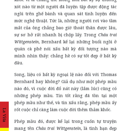
xót nào từ một người đã luyện tập được động tác
ngồi trên ghế bành và quan sát tinh luyện đến
mức nghệ thuật. Tức là, những người rơi vào tầm
mắt của ông chẳng bao giờ thoát thân được lâu,
sự sơ hở rất nhanh bị chộp lấy. Trong
Cháu trai
Wittgenstein
, Bernhard kể lại những buổi ngồi ở
quán cà phê nói xấu bất kỳ đối tượng nào mà
mình nhìn thấy: chẳng hề có sự tốt đẹp ở bất kỳ
đâu.
Song, liệu có bất kỳ ngoại lệ nào đối với Thomas
Bernhard hay không? Giả dụ như một phép mầu
nào đó, vì cuộc đời đổ nát này (lắm lúc) cũng có
những phép mầu. Tin tốt rằng đã tồn tại một
phép mầu như thế, và tin xấu rằng, phép mầu ấy
rốt cuộc chỉ càng làm cuộc đời thêm thảm khốc.
La Vita
Phép mầu đó, được kể lại trong cuốn tự truyện
mang tên
Cháu trai Wittgenstein
, là tình bạn đẹp