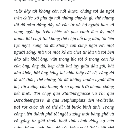
"
Giờ đây tôi không còn nói được, chúng tôi đã ngồi
trên chiếc xô pha ấy nói những chuyện gì, thế nhưng
tôi đã sớm đứng dậy và cáo từ và bỏ người bạn vô
vọng ngồi lại trên chiếc xô pha xanh đen ấy một
mình. Bất chợt tôi không thể chịu nổi ông nữa, tôi liên
tục nghĩ, rằng tôi đã không còn cùng ngồi với một
người sống, mà với một kẻ đã chết từ lâu và tôi bèn
đào tẩu khỏi ông. Vẫn trong lúc tôi ở trong căn hộ
của ông, ông đã, kẹp chặt hai tay giữa đầu gối, bắt
đầu khóc, bởi ông bỗng lại nhìn thấy rất rõ, rằng đó
là kết thúc, thế nhưng tôi đã không muốn ngoái đầu
lại, tôi xuống cầu thang đi ra ngoài trời nhanh chóng
hết mức. Tôi chạy qua Stallburggasse và rồi qua
Dorotheergasse, đi qua Stephanplatz đến Wollzeile,
nơi rốt cuộc tôi có thể đi vài bước bình tĩnh. Trong
công viên thành phố tôi ngồi xuống một băng ghế và
cố gắng tự giải thoát khỏi tình cảnh đáng sợ của
mình bằng cách dùng đầu óc kiểm soát thật chặt chẽ