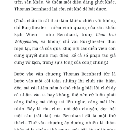
trên sân khấu. Và thêm một điều đáng ghét khác,
Thomas Bernhard lại còn rất khó để bắt được.
(Chắc chắn là rất ít ai dám khiêu chiến với không
chỉ Burgtheater - niềm vinh quang của sân khấu
kịch Wien - như Bernhard, trong
Cháu trai
Wittgensten
, và không chỉ với Burgtheater thời
hiện tại, mà cả của quá khứ, nơi các diễn viên con
cưng quyết định mọi điều, kể cả số phận tác giả
cùng vở kịch, trong sự a tòng của công chúng.)
Bước vào văn chương Thomas Bernhard tức là
bước vào một cõi toàn những lời chửi rủa hiểm
độc, mà cái hiểm nằm ở chỗ chẳng biết lời chửi ấy
có nhằm vào ta hay không, thế nên cứ luôn phải
căng thẳng mà dỏng tai lên nghe, căng mắt lên
nhìn. Đấy là còn chưa nói đến chuyện, đọc hết
một câu (rất dài) của Bernhard đã là một thử
thách. Thứ văn chương ấy đương nhiên là thảm
khốc vì ta chẳng thể mong mỏi bất kỳ sự thương