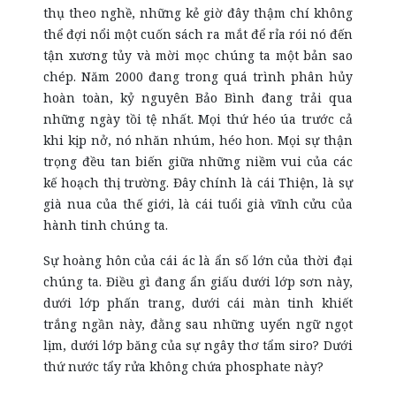
thụ theo nghề, những kẻ giờ đây thậm chí không
thể đợi nổi một cuốn sách ra mắt để rỉa rói nó đến
tận xương tủy và mời mọc chúng ta một bản sao
chép. Năm 2000 đang trong quá trình phân hủy
hoàn toàn, kỷ nguyên Bảo Bình đang trải qua
những ngày tồi tệ nhất. Mọi thứ héo úa trước cả
khi kịp nở, nó nhăn nhúm, héo hon. Mọi sự thận
trọng đều tan biến giữa những niềm vui của các
kế hoạch thị trường. Đây chính là cái Thiện, là sự
già nua của thế giới, là cái tuổi già vĩnh cửu của
hành tinh chúng ta.
Sự hoàng hôn của cái ác là ẩn số lớn của thời đại
chúng ta. Điều gì đang ẩn giấu dưới lớp sơn này,
dưới lớp phấn trang, dưới cái màn tinh khiết
trắng ngần này, đằng sau những uyển ngữ ngọt
lịm, dưới lớp băng của sự ngây thơ tẩm siro? Dưới
thứ nước tẩy rửa không chứa phosphate này?