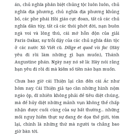
án, chủ nghĩa phân biệt chủng tộc luôn luôn, chủ
nghĩa địa phương, chủ nghĩa địa phương khủng
bố, các phe phái Hồi giáo cực đoan, tất cả các chủ
nghĩa dân túy, tất cả các thói phớt đời, nạn buôn
ngà voi và lông thú, cái mớ hỗn độn của giải
Paris-Dakar, sự trỗi dậy của các chủ nghĩa dân tộc
ở các nước Xô Viết cũ.
Dilige et quod vis fac
(Hãy
yêu đi rồi làm những gì bạn muốn), Thánh
Augustine phán. Ngày nay nó sẽ là: Hãy nói rằng
bạn yêu đi rồi đi mà kiếm số tiền nào bạn muốn.
Chưa bao giờ cái Thiện lại cần đến cái Ác như
hôm nay. Cái Thiện giả tạo cần những hình nộm
ngáo ộp, dĩ nhiên không phải để tiêu diệt chúng,
mà để hủy diệt những mảnh vụn không thể chấp
nhận được cuối cùng của sự bất thường... những
mối nguy hiểm thực sự đang đe dọa thế giới, tóm
lại, chính là những thứ mà người ta chẳng bao
giờ bàn tới.