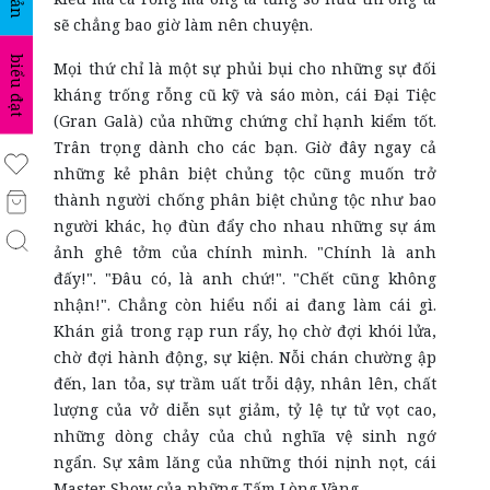
sẽ chẳng bao giờ làm nên chuyện.
biểu đạt
Mọi thứ chỉ là một sự phủi bụi cho những sự đối
kháng trống rỗng cũ kỹ và sáo mòn, cái Đại Tiệc
(Gran Galà) của những chứng chỉ hạnh kiểm tốt.
Trân trọng dành cho các bạn. Giờ đây ngay cả
những kẻ phân biệt chủng tộc cũng muốn trở
thành người chống phân biệt chủng tộc như bao
người khác, họ đùn đẩy cho nhau những sự ám
ảnh ghê tởm của chính mình. "Chính là anh
đấy!". "Đâu có, là anh chứ!". "Chết cũng không
nhận!". Chẳng còn hiểu nổi ai đang làm cái gì.
Khán giả trong rạp run rẩy, họ chờ đợi khói lửa,
chờ đợi hành động, sự kiện. Nỗi chán chường ập
đến, lan tỏa, sự trầm uất trỗi dậy, nhân lên, chất
lượng của vở diễn sụt giảm, tỷ lệ tự tử vọt cao,
những dòng chảy của chủ nghĩa vệ sinh ngớ
ngẩn. Sự xâm lăng của những thói nịnh nọt, cái
Master Show của những Tấm Lòng Vàng.