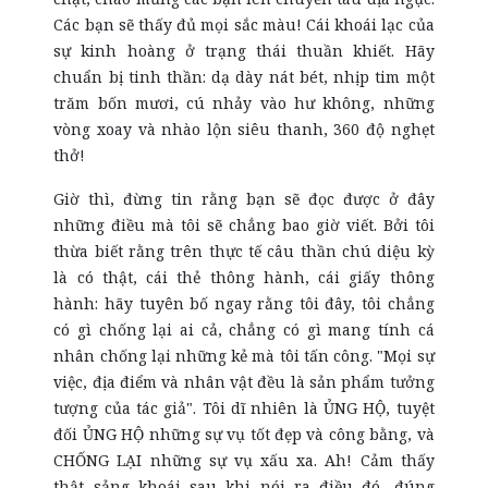
Các bạn sẽ thấy đủ mọi sắc màu! Cái khoái lạc của
sự kinh hoàng ở trạng thái thuần khiết. Hãy
chuẩn bị tinh thần: dạ dày nát bét, nhịp tim một
trăm bốn mươi, cú nhảy vào hư không, những
vòng xoay và nhào lộn siêu thanh, 360 độ nghẹt
thở!
Giờ thì, đừng tin rằng bạn sẽ đọc được ở đây
những điều mà tôi sẽ chẳng bao giờ viết. Bởi tôi
thừa biết rằng trên thực tế câu thần chú diệu kỳ
là có thật, cái thẻ thông hành, cái giấy thông
hành: hãy tuyên bố ngay rằng tôi đây, tôi chẳng
có gì chống lại ai cả, chẳng có gì mang tính cá
nhân chống lại những kẻ mà tôi tấn công. "Mọi sự
việc, địa điểm và nhân vật đều là sản phẩm tưởng
tượng của tác giả". Tôi dĩ nhiên là ỦNG HỘ, tuyệt
đối ỦNG HỘ những sự vụ tốt đẹp và công bằng, và
CHỐNG LẠI những sự vụ xấu xa. Ah! Cảm thấy
thật sảng khoái sau khi nói ra điều đó, đúng