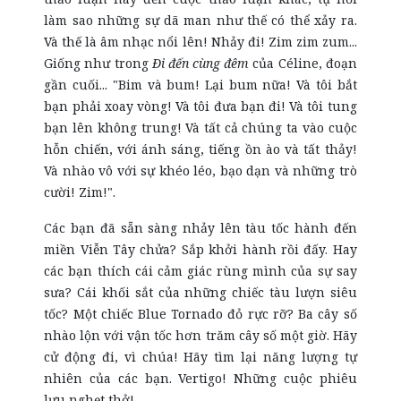
làm sao những sự dã man như thế có thể xảy ra.
Và thế là âm nhạc nổi lên! Nhảy đi! Zim zim zum...
Giống như trong
Đi đến cùng đêm
của Céline, đoạn
gần cuối... "Bim và bum! Lại bum nữa! Và tôi bắt
bạn phải xoay vòng! Và tôi đưa bạn đi! Và tôi tung
bạn lên không trung! Và tất cả chúng ta vào cuộc
hỗn chiến, với ánh sáng, tiếng ồn ào và tất thảy!
Và nhào vô với sự khéo léo, bạo dạn và những trò
cười! Zim!".
Các bạn đã sẵn sàng nhảy lên tàu tốc hành đến
miền Viễn Tây chửa? Sắp khởi hành rồi đấy. Hay
các bạn thích cái cảm giác rùng mình của sự say
sưa? Cái khối sắt của những chiếc tàu lượn siêu
tốc? Một chiếc Blue Tornado đỏ rực rỡ? Ba cây số
nhào lộn với vận tốc hơn trăm cây số một giờ. Hãy
cử động đi, vì chúa! Hãy tìm lại năng lượng tự
nhiên của các bạn. Vertigo! Những cuộc phiêu
lưu nghẹt thở!