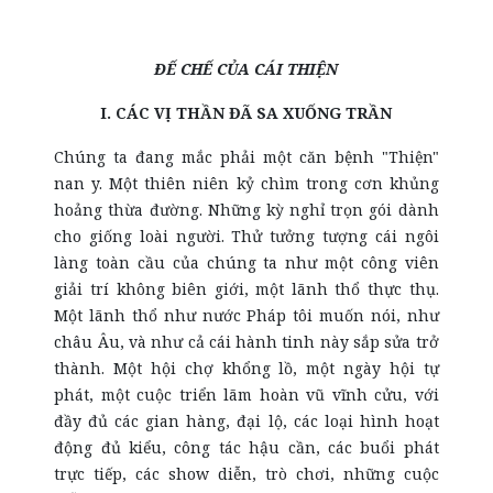
ĐẾ CHẾ CỦA CÁI THIỆN
I. CÁC VỊ THẦN ĐÃ SA XUỐNG TRẦN
Chúng ta đang mắc phải một căn bệnh "Thiện"
nan y. Một thiên niên kỷ chìm trong cơn khủng
hoảng thừa đường. Những kỳ nghỉ trọn gói dành
cho giống loài người. Thử tưởng tượng cái ngôi
làng toàn cầu của chúng ta như một công viên
giải trí không biên giới, một lãnh thổ thực thụ.
Một lãnh thổ như nước Pháp tôi muốn nói, như
châu Âu, và như cả cái hành tinh này sắp sửa trở
thành. Một hội chợ khổng lồ, một ngày hội tự
phát, một cuộc triển lãm hoàn vũ vĩnh cửu, với
đầy đủ các gian hàng, đại lộ, các loại hình hoạt
động đủ kiểu, công tác hậu cần, các buổi phát
trực tiếp, các show diễn, trò chơi, những cuộc