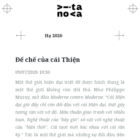
Hạ 2026
Đế chế của cái Thiện
09/07/2026 10:30
Một thế giới hiện đại triệt để được hình dung là
một thế giới không còn đối thủ. Như Philippe
Muray, mở đầu
Moderne contre Moderne
:
“
Cái Hiện
đại giờ đây chỉ còn đối đầu với cái Hiện đại. Đứt gãy
tương tàn với vỡ đổ. Mâu thuẫn giao tranh với nhiễu
loạn. Nghệ thuật của "bây giờ" xô xát với nghệ thuật
của "hiện thời". Cái tươi mới húc nhau với cái tân
kỳ.”
Tức là một thế giới mà những sự đối đầu đến