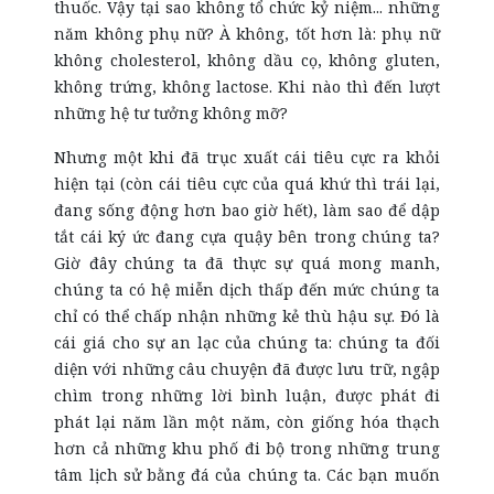
thuốc. Vậy tại sao không tổ chức kỷ niệm... những
năm không phụ nữ? À không, tốt hơn là: phụ nữ
không cholesterol, không dầu cọ, không gluten,
không trứng, không lactose. Khi nào thì đến lượt
những hệ tư tưởng không mỡ?
Nhưng một khi đã trục xuất cái tiêu cực ra khỏi
hiện tại (còn cái tiêu cực của quá khứ thì trái lại,
đang sống động hơn bao giờ hết), làm sao để dập
tắt cái ký ức đang cựa quậy bên trong chúng ta?
Giờ đây chúng ta đã thực sự quá mong manh,
chúng ta có hệ miễn dịch thấp đến mức chúng ta
chỉ có thể chấp nhận những kẻ thù hậu sự. Đó là
cái giá cho sự an lạc của chúng ta: chúng ta đối
diện với những câu chuyện đã được lưu trữ, ngập
chìm trong những lời bình luận, được phát đi
phát lại năm lần một năm, còn giống hóa thạch
hơn cả những khu phố đi bộ trong những trung
tâm lịch sử bằng đá của chúng ta. Các bạn muốn