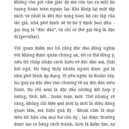
không còn gợi cảm giác ấy mà còn tạo ra một ấn
tượng hoàn toàn ngược lại. Khi khép lại một tập
sách và nhất là khi đọc xong toàn bộ các tập của
tác giả, nhà phê bình sẽ từ bỏ ý định ban đầu -
gọi ông là “độc đáo”, và chỉ có thể gọi ông là đặc
dị (peculiar).
Với quan điểm mơ hồ rằng độc đáo đồng nghĩa
với không được quần chúng ưa, tôi có thể đồng ý,
nếu tôi chấp nhận cách hiểu về độc đáo mà, thật
bất ngờ, tôi từng thấy nhiều người được gọi là
nhà phê bình áp dụng. Vì yêu ngôn từ thuần túy,
họ quy sự độc đáo văn chương về sự độc đáo siêu
hình. Họ chỉ xem là độc đáo những kết hợp ý
tưởng, tình tiết… hoàn toàn mới. Thế nhưng rõ
ràng, không chỉ
hiệu quả
mới lạ mới là điều đáng
quan tâm, mà hiệu quả ấy - khoái cảm là mục
tiêu tối hậu của mọi hư cấu ấy - lại được thường
được tạo ra bằng cách tránh, hơn là kiếm tìm, sự