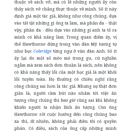
thuộc về sách vở, mà có lẽ những người ấy còn
thấy sách vở chẳng thực thuộc về mình. Số ít này
định giá một tác giả, không như công chúng, dựa
vào tất tật những gì ông ta làm, mà phần đa - thật
vậy, phần đa - đều dựa vào những gì anh ta tỏ ra
mình có khả năng làm. Trong quan điểm ấy, vị
thế Hawthorne đứng trong văn đàn Mỹ tương tự
như bục
Coleridge
từng ngự ở văn đàn Anh. Số ít
ấy lại do một số méo mó trong gu, cứ nghiền
ngẫm mà xem sách đơn thuần là sách, nên không
có khả năng thấy lỗi của một học giả là một khối
lỗi tuyền toàn. Họ thường có chiều nghĩ rằng
công chúng sai hơn là tác giả. Nhưng sự thật đơn
giản là, người cầm bút nào nhắm tới việc ấn
tượng công chúng thì
bao giờ
cũng sai khi không
khiến người ta nhận lĩnh ấn tượng. Còn ông
Hawthorne rốt cuộc hướng đến công chúng bao
xa thì, dĩ nhiên, không phải điều tôi có quyền
phán. Có điều, sách của ông cấp những minh