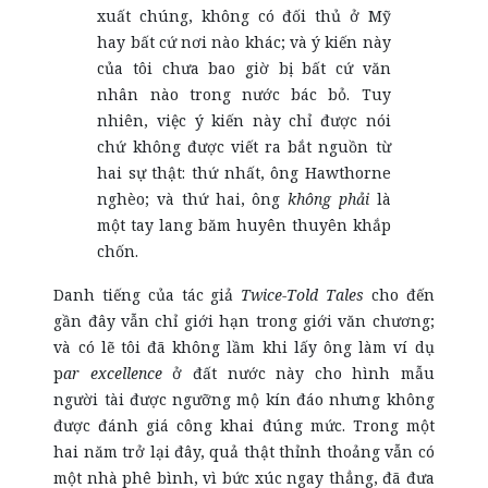
xuất chúng, không có đối thủ ở Mỹ
hay bất cứ nơi nào khác; và ý kiến này
của tôi chưa bao giờ bị bất cứ văn
nhân nào trong nước bác bỏ. Tuy
nhiên, việc ý kiến này chỉ được nói
chứ không được viết ra bắt nguồn từ
hai sự thật: thứ nhất, ông Hawthorne
nghèo; và thứ hai, ông
không phải
là
một tay lang băm huyên thuyên khắp
chốn.
Danh tiếng của tác giả
Twice-Told Tales
cho đến
gần đây vẫn chỉ giới hạn trong giới văn chương;
và có lẽ tôi đã không lầm khi lấy ông làm ví dụ
p
ar excellence
ở đất nước này cho hình mẫu
người tài được ngưỡng mộ kín đáo nhưng không
được đánh giá công khai đúng mức. Trong một
hai năm trở lại đây, quả thật thỉnh thoảng vẫn có
một nhà phê bình, vì bức xúc ngay thẳng, đã đưa