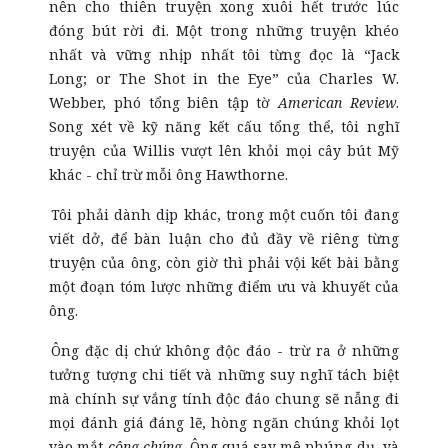
nên cho thiên truyện xong xuôi hết trước lúc
đóng bút rời đi. Một trong những truyện khéo
nhất và vững nhịp nhất tôi từng đọc là “Jack
Long; or The Shot in the Eye” của Charles W.
Webber, phó tổng biên tập tờ
American Review
.
Song xét về kỹ năng kết cấu tổng thể, tôi nghĩ
truyện của Willis vượt lên khỏi mọi cây bút Mỹ
khác - chỉ trừ mỗi ông Hawthorne.
Tôi phải dành dịp khác, trong một cuốn tôi đang
viết dở, để bàn luận cho đủ đầy về riêng từng
truyện của ông, còn giờ thì phải vội kết bài bằng
một đoạn tóm lược những điểm ưu và khuyết của
ông.
Ông đặc dị chứ không độc đáo - trừ ra ở những
tưởng tượng chi tiết và những suy nghĩ tách biệt
mà chính sự vắng tính độc đáo chung sẽ nẫng đi
mọi đánh giá đáng lẽ, hòng ngăn chúng khỏi lọt
vào mắt
công chúng.
Ông quá say mê phúng dụ, và