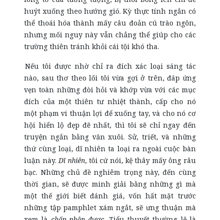
huýt xuống theo hướng gió. Kỳ thực tính ngắn có
thể thoái hóa thành mấy câu đoản cú trào ngôn,
nhưng mối nguy này vẫn chẳng thể giúp cho các
trường thiên tránh khỏi cái tội khó tha.
Nếu tôi được nhờ chỉ ra đích xác loại sáng tác
nào, sau thơ theo lối tôi vừa gợi ở trên, đáp ứng
vẹn toàn những đòi hỏi và khớp vừa với các mục
đích của một thiên tư nhiệt thành, cấp cho nó
một phạm vi thuận lợi để xuống tay, và cho nó cơ
hội hiển lộ đẹp đẽ nhất, thì tôi sẽ chỉ ngay đến
truyện ngắn bằng văn xuôi. Sử, triết, và những
thứ cùng loại, dĩ nhiên ta loại ra ngoài cuộc bàn
luận này.
Dĩ nhiên
, tôi cứ nói, kệ thây mấy ông râu
bạc. Những chủ đề nghiêm trọng này, đến cùng
thời gian, sẽ được minh giải bằng những gì mà
một thế giới biết đánh giá, vốn hất mặt trước
những tập pamphlet xám ngắt, sẽ ưng thuận mà
xem là
chấp nhận được.
Tiểu thuyết thường lệ là