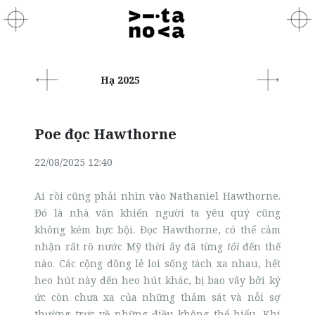
Hạ 2025
Poe đọc Hawthorne
22/08/2025 12:40
Ai rồi cũng phải nhìn vào Nathaniel Hawthorne.
Đó là nhà văn khiến người ta yêu quý cũng
không kém bực bội. Đọc Hawthorne, có thể cảm
nhận rất rõ nước Mỹ thời ấy đã từng
tối
đến thế
nào. Các cộng đồng lẻ loi sống tách xa nhau, hết
heo hút này đến heo hút khác, bị bao vây bởi ký
ức còn chưa xa của những thảm sát và nỗi sợ
thường trực về những điều không thể hiểu. Khi