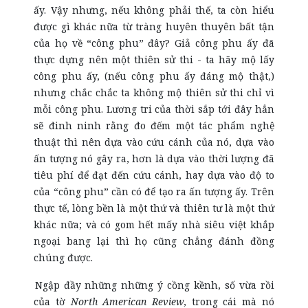
ấy. Vậy nhưng, nếu không phải thế, ta còn hiểu
được gì khác nữa từ tràng huyên thuyên bất tận
của họ về “công phu” đây? Giả công phu ấy đã
thực dựng nên một thiên sử thi - ta hãy mộ lấy
công phu ấy, (nếu công phu ấy đáng mộ thật,)
nhưng chắc chắc ta không mộ thiên sử thi chỉ vì
mỗi công phu. Lương tri của thời sắp tới đây hẳn
sẽ đinh ninh rằng đo đếm một tác phẩm nghệ
thuật thì nên dựa vào cứu cánh của nó, dựa vào
ấn tượng nó gây ra, hơn là dựa vào thời lượng đã
tiêu phí để đạt đến cứu cánh, hay dựa vào độ to
của “công phu” cần có để tạo ra ấn tượng ấy. Trên
thực tế, lòng bền là một thứ và thiên tư là một thứ
khác nữa; và có gom hết mấy nhà siêu việt khắp
ngoại bang lại thì họ cũng chẳng đánh đồng
chúng được.
Ngập đầy những những ý cồng kềnh, số vừa rồi
của tờ
North American Review
, trong cái mà nó