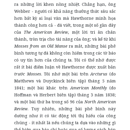
ra những lời khen nồng nhiệt. Chẳng hạn, ông
Webber - người có khả năng thưởng thức sâu sắc
hơn bất kỳ ai loại văn mà Hawthorne minh họa
thành công hơn cả - đã viết, trong một số gần đây
của
The American Review
, một lời tri ân chân
thành, tròn trịa cho tài năng của ông; và kể từ khi
Mosses from an Old Manse
ra mắt, những bài phê
bình tương tự đã không còn hiếm trong các tờ báo
có uy tín hơn của chúng ta. Tôi có thể nhớ được
rất ít bài điểm luận về Hawthorne được xuất bản
trước Mosses
. Tôi nhớ một bài trên
Arcturus
(do
Matthews và Duyckinck biên tập) tháng 5 năm
1841; một bài khác trên
American Monthly
(do
Hoffman và Herbert biên tập) tháng 3 năm 1838;
và một bài thứ ba trong số 96 của
North American
Review
. Tuy nhiên, những bài phê bình này
dường như ít có tác động tới thị hiếu của công
chúng - ít nhất là nếu chúng ta dựa vào những gì
thể hiện qua báo chí hoặc qua số lượng sách bán