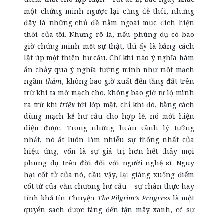
một: chứng minh ngược lại cũng dễ thôi, nhưng
đây là những chủ đề nằm ngoài mục đích hiện
thời của tôi. Nhưng rõ là, nếu phúng dụ có bao
giờ chứng minh một sự thật, thì ấy là bằng cách
lật úp một thiên hư cấu. Chỉ khi nào ý nghĩa hàm
ẩn chảy qua ý nghĩa tường minh như một mạch
ngầm
thẳm
, không bao giờ xuất đến tầng đất trên
trừ khi ta mở mạch cho, không bao giờ tự lộ mình
ra trừ khi
triệu
tới lớp mặt, chỉ khi đó, bằng cách
dùng mạch kể hư cấu cho hợp lẽ, nó mới hiện
diện được. Trong những hoàn cảnh lý tưởng
nhất, nó ắt luôn làm nhiễu sự thống nhất của
hiệu ứng, vốn là sự giá trị hơn hết thảy mọi
phúng dụ trên đời đối với người nghệ sĩ. Nguy
hại cốt tử của nó, dầu vậy, lại giáng xuống điểm
cốt tử của văn chương hư cấu - sự chân thực hay
tính khả tín. Chuyện
The Pilgrim’s Progress
là một
quyển sách được tâng đến tận mây xanh, có sự