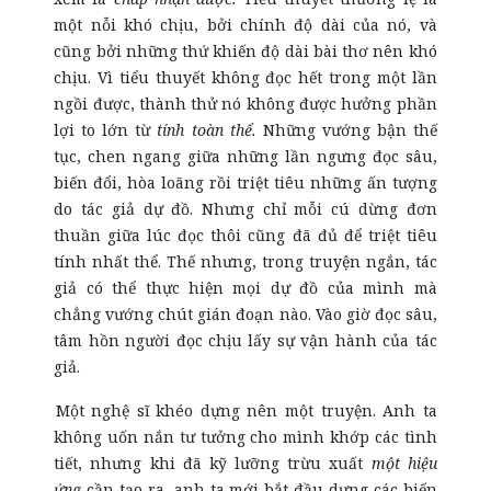
một nỗi khó chịu, bởi chính độ dài của nó, và
cũng bởi những thứ khiến độ dài bài thơ nên khó
chịu. Vì tiểu thuyết không đọc hết trong một lần
ngồi được, thành thử nó không được hưởng phần
lợi to lớn từ
tính toàn thể.
Những vướng bận thế
tục, chen ngang giữa những lần ngưng đọc sâu,
biến đổi, hòa loãng rồi triệt tiêu những ấn tượng
do tác giả dự đồ. Nhưng chỉ mỗi cú dừng đơn
thuần giữa lúc đọc thôi cũng đã đủ để triệt tiêu
tính nhất thể. Thế nhưng, trong truyện ngắn, tác
giả có thể thực hiện mọi dự đồ của mình mà
chẳng vướng chút gián đoạn nào. Vào giờ đọc sâu,
tâm hồn người đọc chịu lấy sự vận hành của tác
giả.
Một nghệ sĩ khéo dựng nên một truyện. Anh ta
không uốn nắn tư tưởng cho mình khớp các tình
tiết, nhưng khi đã kỹ lưỡng trừu xuất
một hiệu
ứng
cần tạo ra, anh ta mới bắt đầu dựng các biến