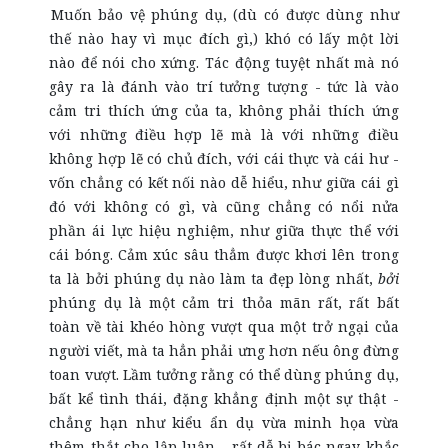
Muốn bảo vệ phúng dụ, (dù có được dùng như
thế nào hay vì mục đích gì,) khó có lấy một lời
nào để nói cho xứng. Tác động tuyệt nhất mà nó
gây ra là đánh vào trí tưởng tượng - tức là vào
cảm tri thích ứng của ta, không phải thích ứng
với những điều hợp lẽ mà là với những điều
không hợp lẽ có chủ đích, với cái thực và cái hư -
vốn chẳng có kết nối nào dễ hiểu, như giữa cái gì
đó với không có gì, và cũng chẳng có nổi nửa
phần ái lực hiệu nghiệm, như giữa thực thể với
cái bóng. Cảm xúc sâu thẳm được khơi lên trong
ta là bởi phúng dụ nào làm ta đẹp lòng nhất,
bởi
phúng dụ là một cảm tri thỏa mãn rất, rất bất
toàn về tài khéo hòng vượt qua một trở ngại của
người viết, mà ta hẳn phải ưng hơn nếu ông đừng
toan vượt. Lầm tưởng rằng có thể dùng phúng dụ,
bất kể tình thái, đặng khẳng định một sự thật -
chẳng hạn như kiểu ẩn dụ vừa minh họa vừa
thêm thắt cho lập luận - rất dễ bị bác ngay khắc