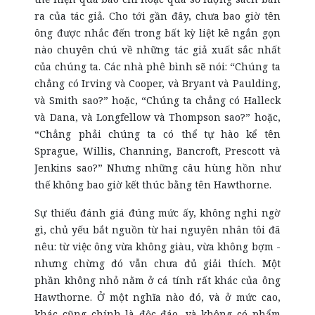
ra của tác giả. Cho tới gần đây, chưa bao giờ tên
ông được nhắc đến trong bất kỳ liệt kê ngắn gọn
nào chuyên chú về những tác giả xuất sắc nhất
của chúng ta. Các nhà phê bình sẽ nói: “Chúng ta
chẳng có Irving và Cooper, và Bryant và Paulding,
và Smith sao?” hoặc, “Chúng ta chẳng có Halleck
và Dana, và Longfellow và Thompson sao?” hoặc,
“Chẳng phải chúng ta có thể tự hào kể tên
Sprague, Willis, Channing, Bancroft, Prescott và
Jenkins sao?” Nhưng những câu hùng hồn như
thế không bao giờ kết thúc bằng tên Hawthorne.
Sự thiếu đánh giá đúng mức ấy, không nghi ngờ
gì, chủ yếu bắt nguồn từ hai nguyên nhân tôi đã
nêu: từ việc ông vừa không giàu, vừa không bợm -
nhưng chừng đó vẫn chưa đủ giải thích. Một
phần không nhỏ nằm ở cá tính rất khác của ông
Hawthorne. Ở một nghĩa nào đó, và ở mức cao,
khác cũng chính là độc đáo, và không có phẩm