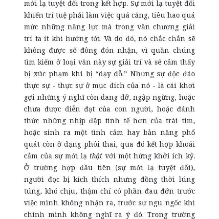
mới lạ tuyệt đối trong kết hợp. Sự mới lạ tuyệt đối
khiến trí tuệ phải làm việc quá căng, tiêu hao quá
mức những năng lực mà trong văn chương giải
trí ta ít khi hướng tới. Và do đó, nó chắc chắn sẽ
không được số đông đón nhận, vì quần chúng
tìm kiếm ở loại văn này sự giải trí và sẽ cảm thấy
bị xúc phạm khi bị “dạy dỗ.” Nhưng sự độc đáo
thực sự - thực sự ở mục đích của nó - là cái khơi
gợi những ý nghĩ còn dang dở, ngập ngừng, hoặc
chưa được diễn đạt của con người, hoặc đánh
thức những nhịp đập tinh tế hơn của trái tim,
hoặc sinh ra một tình cảm hay bản năng phổ
quát còn ở dạng phôi thai, qua đó kết hợp khoái
cảm của sự mới lạ
thật
với một hứng khởi ích kỷ.
Ở trường hợp đầu tiên (sự mới lạ tuyệt đối),
người đọc bị kích thích nhưng đồng thời lúng
túng, khó chịu, thậm chí có phần đau đớn trước
việc mình không nhận ra, trước sự ngu ngốc khi
chính mình không nghĩ ra ý đó. Trong trường