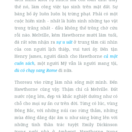
thế nó, làm công việc tạo sinh trên mặt đất. Sự
báng bổ ấy luôn luôn bị trừng phạt. Phải có một
cuộc hiến sinh - nhất là hiến sinh những tạo vật
trong trắng nhất - dẫu không thể trông chờ cứu
rỗi nào. Melville, kém Hawthorne mười lăm tuổi,
đã rất sớm nhận ra
sự u uất
ở trung tâm cái nhìn
của con người lịch thiệp, vui tươi ấy. Đến tận
Henry James, người dành cho Hawthorne
cả một
cuốn sách
, một người Mỹ vẫn là người mang tội,
dù có chạy sang Rome
đi nữa.
Thoreau vào rừng làm nhà sống một mình. Đến
Hawthorne cũng vậy. Thậm chí cả Melville. Đất
nước rộng lớn, đẹp và khắc nghiệt dường như có
chỗ cho mọi sự ẩn cư trên đời. Từng có lúc, vùng
Đông Bắc, với những núi cao rừng thẳm, những
mùa đông dằng dặc âm u như sáng bừng lên với
những tinh thần trác tuyệt: Emily Dickinson
trong ngôi nhà ở Amherst, Hawthorne trong