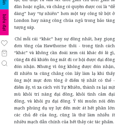
đần hoặc ngẫn, và chẳng có quyền được coi là “dễ
dàng” hay “tự nhiên” hơn một tay công tử bột ở
biểu đạt
London hay nàng công chúa ngủ trong bảo tàng
tượng sáp.
Chỉ mỗi cái “khác” hay sự đồng nhất, hay giọng
đơn tông của Hawthorne thôi - trong tính cách
“khác” và không cần đoái xem cái khác đó
là
gì,
cũng đã đủ khiến ông mất đi cơ hội được đại đồng
đón nhận. Nhưng vì ông không được đón nhận,
dĩ nhiên ta cũng chẳng còn lấy làm lạ khi thấy
ông một mực đơn tông ở điểm tệ nhất có thể -
điểm ấy, vì xa cách với Tự Nhiên, thành ra lại mịt
mù khỏi trí năng đại đồng, khỏi tình cảm đại
đồng, và khỏi gu đại đồng. Ý tôi muốn nói đến
mạch phúng dụ uy lực đến mức át hết phần lớn
các chủ đề của ông, cũng là thứ làm nhiễu ít
nhiều mạch dẫn chính của hết thảy các tác phẩm.