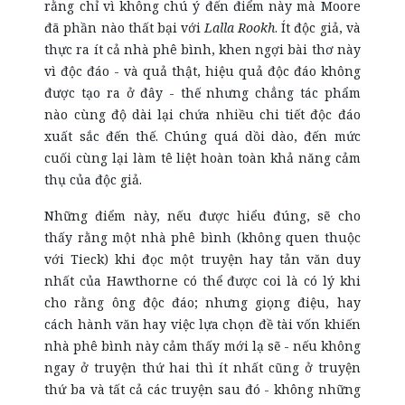
rằng chỉ vì không chú ý đến điểm này mà Moore
đã phần nào thất bại với
Lalla Rookh
. Ít độc giả, và
thực ra ít cả nhà phê bình, khen ngợi bài thơ này
vì độc đáo - và quả thật, hiệu quả độc đáo không
được tạo ra ở đây - thế nhưng chẳng tác phẩm
nào cùng độ dài lại chứa nhiều chi tiết độc đáo
xuất sắc đến thế. Chúng quá dồi dào, đến mức
cuối cùng lại làm tê liệt hoàn toàn khả năng cảm
thụ của độc giả.
Những điểm này, nếu được hiểu đúng, sẽ cho
thấy rằng một nhà phê bình (không quen thuộc
với Tieck) khi đọc một truyện hay tản văn duy
nhất của Hawthorne có thể được coi là có lý khi
cho rằng ông độc đáo; nhưng giọng điệu, hay
cách hành văn hay việc lựa chọn đề tài vốn khiến
nhà phê bình này cảm thấy mới lạ sẽ - nếu không
ngay ở truyện thứ hai thì ít nhất cũng ở truyện
thứ ba và tất cả các truyện sau đó - không những