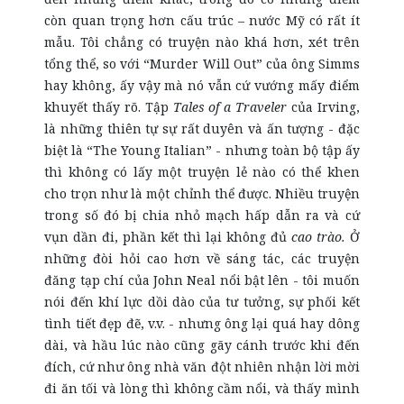
còn quan trọng hơn cấu trúc – nước Mỹ có rất ít
mẫu. Tôi chẳng có truyện nào khá hơn, xét trên
tổng thể, so với “Murder Will Out” của ông Simms
hay không, ấy vậy mà nó vẫn cứ vướng mấy điểm
khuyết thấy rõ. Tập
Tales of a Traveler
của Irving,
là những thiên tự sự rất duyên và ấn tượng - đặc
biệt là “The Young Italian” - nhưng toàn bộ tập ấy
thì không có lấy một truyện lẻ nào có thể khen
cho trọn như là một chỉnh thể được. Nhiều truyện
trong số đó bị chia nhỏ mạch hấp dẫn ra và cứ
vụn dần đi, phần kết thì lại không đủ
cao trào.
Ở
những đòi hỏi cao hơn về sáng tác, các truyện
đăng tạp chí của John Neal nổi bật lên - tôi muốn
nói đến khí lực dồi dào của tư tưởng, sự phối kết
tình tiết đẹp đẽ, v.v. - nhưng ông lại quá hay dông
dài, và hầu lúc nào cũng gãy cánh trước khi đến
đích, cứ như ông nhà văn đột nhiên nhận lời mời
đi ăn tối và lòng thì không cầm nổi, và thấy mình