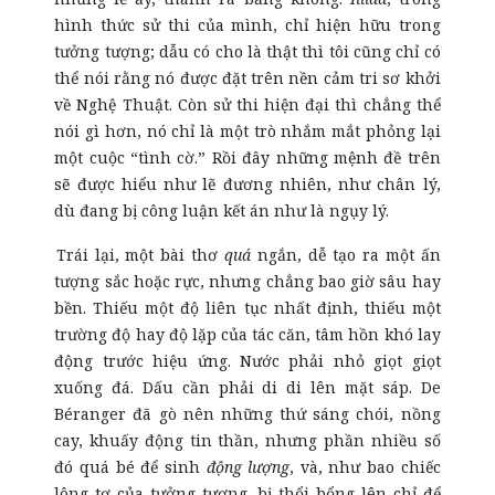
hình thức sử thi của mình, chỉ hiện hữu trong
tưởng tượng; dẫu có cho là thật thì tôi cũng chỉ có
thể nói rằng nó được đặt trên nền cảm tri sơ khởi
về Nghệ Thuật. Còn sử thi hiện đại thì chẳng thể
nói gì hơn, nó chỉ là một trò nhắm mắt phỏng lại
một cuộc “tình cờ.” Rồi đây những mệnh đề trên
sẽ được hiểu như lẽ đương nhiên, như chân lý,
dù đang bị công luận kết án như là ngụy lý.
Trái lại, một bài thơ
quá
ngắn, dễ tạo ra một ấn
tượng sắc hoặc rực, nhưng chẳng bao giờ sâu hay
bền. Thiếu một độ liên tục nhất định, thiếu một
trường độ hay độ lặp của tác căn, tâm hồn khó lay
động trước hiệu ứng.
Nước phải nhỏ giọt giọt
xuống đá. Dấu cần phải di di lên mặt sáp. De
Béranger đã gò nên những thứ sáng chói, nồng
cay, khuấy động tin thần, nhưng phần nhiều số
đó quá bé để sinh
động lượng
, và, như bao chiếc
lông tơ của tưởng tượng, bị thổi bổng lên chỉ để