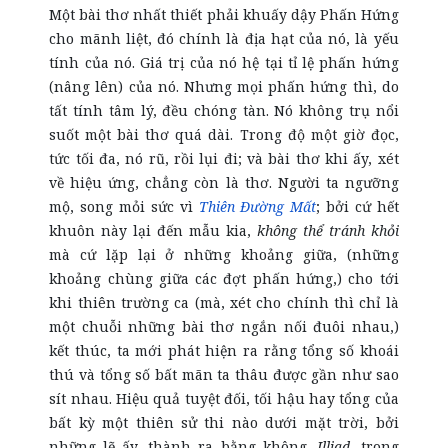
Một bài thơ nhất thiết phải khuấy dậy Phấn Hứng
cho mãnh liệt, đó chính là địa hạt của nó, là yếu
tính của nó. Giá trị của nó hệ tại tỉ lệ phấn hứng
(nâng lên) của nó. Nhưng mọi phấn hứng thì, do
tất tính tâm lý, đều chóng tàn. Nó không trụ nổi
suốt một bài thơ quá dài. Trong độ một giờ đọc,
tức tối đa, nó rũ, rồi lụi đi; và bài thơ khi ấy, xét
về hiệu ứng, chẳng còn là thơ. Người ta ngưỡng
mộ, song mỏi sức vì
Thiên Đường Mất
; bởi cứ hết
khuôn này lại đến mẫu kia,
không thể tránh khỏi
mà cứ lặp lại ở những khoảng giữa, (những
khoảng chùng giữa các đợt phấn hứng,) cho tới
khi thiên trường ca (mà, xét cho chính thì chỉ là
một chuỗi những bài thơ ngắn nối đuôi nhau,)
kết thúc, ta mới phát hiện ra rằng tổng số khoái
thú và tổng số bất mãn ta thâu được gần như sao
sít nhau. Hiệu quả tuyệt đối, tối hậu hay tổng của
bất kỳ một thiên sử thi nào dưới mặt trời, bởi
những lẽ ấy, thành ra bằng không.
Illiad
, trong