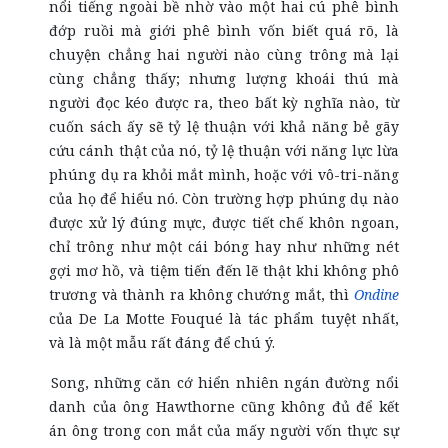
nổi tiếng ngoài bề nhờ vào một hai cú phê bình
đớp ruồi mà giới phê bình vốn biết quá rõ, là
chuyện chẳng hai người nào cùng trông mà lại
cùng chẳng thấy; nhưng lượng khoái thú mà
người đọc kéo được ra, theo bất kỳ nghĩa nào, từ
cuốn sách ấy sẽ tỷ lệ thuận với khả năng bẻ gãy
cứu cánh thật của nó, tỷ lệ thuận với năng lực lừa
phúng dụ ra khỏi mắt mình, hoặc với vô-tri-năng
của họ để hiểu nó. Còn trường hợp phúng dụ nào
được xử lý đúng mực, được tiết chế khôn ngoan,
chỉ trông như một cái bóng hay như những nét
gợi mơ hồ, và tiệm tiến đến lẽ thật khi không phô
trương và thành ra không chướng mắt, thì
Ondine
của De La Motte Fouqué là tác phẩm tuyệt nhất,
và là một mẫu rất đáng để chú ý.
Song, những căn cớ hiển nhiên ngán đường nổi
danh của ông Hawthorne cũng không đủ để kết
án ông trong con mắt của mấy người vốn thực sự