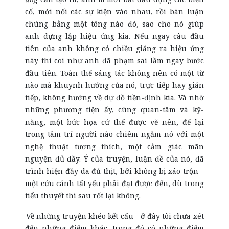
cố, mới nối các sự kiện vào nhau, rồi bàn luận
chúng bằng một tông nào đó, sao cho nó giúp
anh dựng lập hiệu ứng kia. Nếu ngay câu đầu
tiên của anh không có chiều giăng ra hiệu ứng
này thì coi như anh đã phạm sai lầm ngay bước
đầu tiên. Toàn thể sáng tác không nên có một từ
nào mà khuynh hướng của nó, trực tiếp hay gián
tiếp, không hướng về dự đồ tiền-định kia. Và nhờ
những phương tiện ấy, cùng quan-tâm và kỹ-
năng, một bức họa cứ thế được vẽ nên, để lại
trong tâm trí người nào chiêm ngắm nó với một
nghệ thuật tương thích, một cảm giác mãn
nguyện đủ đầy. Ý của truyện, luận đề của nó, đã
trình hiện đầy da đủ thịt, bởi không bị xáo trộn -
một cứu cánh tất yếu phải đạt được đến, dù trong
tiểu thuyết thì sau rốt lại không.
Về những truyện khéo kết cấu - ở đây tôi chưa xét
đến những điểm khác, trong đó có những điểm