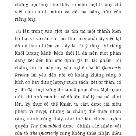
chứng nội tàng cho thấy rõ mồn một là ông chỉ
viết cho chính mình và đôi ba bằng hữu của
riêng ông.
Từ lâu trong văn giới đã tồn tại một thành kiến
tai hại và vô căn cứ - mà thời nay phải lấy việc lật
đổ nó làm nhiệm vụ - ấy là cái ý rằng chỉ riêng
khối lượng kềnh kệch thôi là đã nên một phần
đáng xét đến khi ước định giá trị tác phẩm. Tôi
chẳng tin là mấy tay yếu nghề của tờ
Quarterly
Review
lại yếu đến nỗi cứ khăng khăng rằng ở
kích cỡ hay dung lượng cuốn sách, xét tự thân, có
gì đó đặc biệt xứng để ta mộ phục đâu. Một ngọn
núi, chỉ nhờ cảm tri về độ lớn thể lý mà nó khơi
lên, kỳ thực có thể khiến ta cảm được cái siêu
phàm vĩ tuyệt, nhưng ta chẳng thể thừa nhận
rằng mình cũng thấy như thế khi chiêm ngắm
quyển
The Columbiad
được. Chính các nhân vật
của tờ
The Quarterly
cũng không thừa nhận điều