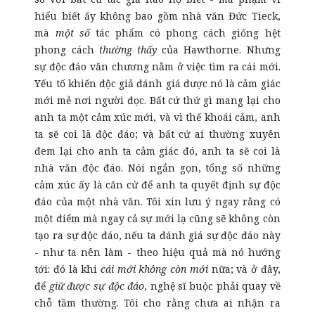
hiểu biết ấy không bao gồm nhà văn Đức Tieck,
mà
một số
tác phẩm có phong cách giống hệt
phong cách
thường thấy
của Hawthorne. Nhưng
sự độc đáo văn chương nằm ở việc tìm ra cái mới.
Yếu tố khiến độc giả đánh giá được nó là cảm giác
mới mẻ nơi người đọc. Bất cứ thứ gì mang lại cho
anh ta một cảm xúc mới, và vì thế khoái cảm, anh
ta sẽ coi là độc đáo; và bất cứ ai thường xuyên
đem lại cho anh ta cảm giác đó, anh ta sẽ coi là
nhà văn độc đáo. Nói ngắn gọn, tổng số những
cảm xúc ấy là căn cứ để anh ta quyết định sự độc
đáo của một nhà văn. Tôi xin lưu ý ngay rằng có
một điểm mà ngay cả sự mới lạ cũng sẽ không còn
tạo ra sự độc đáo, nếu ta đánh giá sự độc đáo này
- như ta nên làm - theo hiệu quả mà nó hướng
tới: đó là khi
cái mới không còn mới
nữa; và ở đây,
để
giữ được sự độc đáo
, nghệ sĩ buộc phải quay về
chỗ tầm thường. Tôi cho rằng chưa ai nhận ra