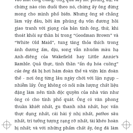
chừng nào còn đuổi theo nó, chừng ấy ông đừng
mong cho mình phổ biến. Nhưng ông sẽ chẳng
làm vậy đâu, bởi âm phúng dụ vốn đương hồi
giao tranh với giọng của bản tính ông, thứ, khi
thoát khỏi sự thần bí trong “Goodman Brown” và
“White Old Maid”, tung tăng thỏa thích trong
ánh dương ấm, dịu, song vẫn nhuốm màu hạ
Anh-điêng của Wakefield hay Little Annie’s
Ramble. Quả thực, tinh thần “ẩn dụ hóa cuồng”
của ông
đã bị hơi hám đoàn thể và viện kín đoàn
thể - nơi ông từng lâu ngày chới với lặn ngụp –
nhiễm lấy. Ông không có nổi nửa lượng chất liệu
đặng làm nên tính độc quyền của nhà văn như
ông có cho tính phổ quát. Ông có văn phong
thuần khiết nhất, gu thanh nhã nhất, học vấn
thực dụng nhất, cái hài ý nhị nhất,
pathos
sâu
nhất, trí tưởng tượng rạng rỡ nhất, tài khéo hoàn
bị nhất; và với những phẩm chất ấy, ông đã làm