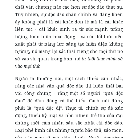
chất văn chương nào cao hơn sự độc đáo thực sự.
Tuy nhiên, sự độc đáo chân chính và đáng khen
ấy không phải là cái khác đơn lẻ mà là cái khác
liên tục - cái khác sinh ra từ sức mạnh tưởng
tượng luôn luôn hoạt động - và còn tốt hơn nếu
xuất phát từ năng lực sáng tạo hiện diện không
ngừng, nó mang lại sắc thái riêng cho mọi thứ nó
sờ vào và, quan trọng hơn, nó
tự thôi thúc mình sờ
vào mọi thứ.
Người ta thường nói, một cách thiếu cân nhắc,
rằng các nhà văn quá độc đáo thì luôn thất bại
với công chúng - rằng một số người “quá độc
đáo” để đám đông có thể hiểu. Cách nói đúng
phải là “quá đặc dị”. Thực tế, chính sự dễ xúc
động, thiếu kỷ luật và hồn nhiên trẻ thơ của đại
chúng mới cảm nhận sâu sắc nhất cái độc đáo.
Loại phê bình của những người bảo thủ, sáo mòn,
của các giáo sĩ già dặn thuộc
North American