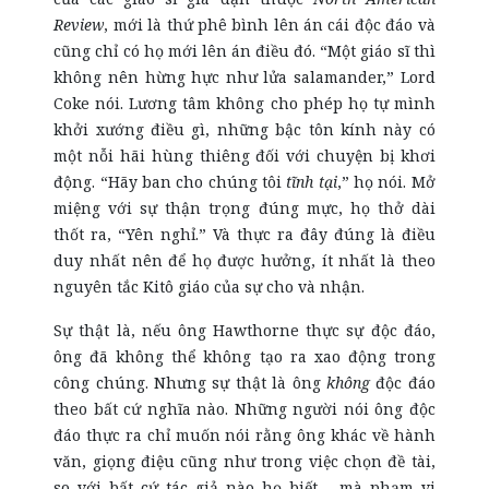
Review
, mới là thứ phê bình lên án cái độc đáo và
cũng chỉ có họ mới lên án điều đó. “Một giáo sĩ thì
không nên hừng hực như lửa salamander,” Lord
Coke nói. Lương tâm không cho phép họ tự mình
khởi xướng điều gì, những bậc tôn kính này có
một nỗi hãi hùng thiêng đối với chuyện bị khơi
động. “Hãy ban cho chúng tôi
tĩnh tại
,” họ nói. Mở
miệng với sự thận trọng đúng mực, họ thở dài
thốt ra, “Yên nghỉ.” Và thực ra đây đúng là điều
duy nhất nên để họ được hưởng, ít nhất là theo
nguyên tắc Kitô giáo của sự cho và nhận.
Sự thật là, nếu ông Hawthorne thực sự độc đáo,
ông đã không thể không tạo ra xao động trong
công chúng. Nhưng sự thật là ông
không
độc đáo
theo bất cứ nghĩa nào. Những người nói ông độc
đáo thực ra chỉ muốn nói rằng ông khác về hành
văn, giọng điệu cũng như trong việc chọn đề tài,
so với bất cứ tác giả nào họ biết - mà phạm vi