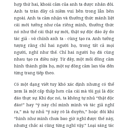
hợp thứ hai, khoái cảm của anh ta được nhân đôi.
Anh ta tràn đầy cả niềm vui bên trong lẫn bên
ngoài. Anh ta cảm nhận và thưởng thức mãnh liệt
cái mới tưởng như của riêng mình, thưởng thức
nó như thể cái thật sự mới, thật sự độc đáo ấy do
tác giả -
và
chính anh ta - cùng tạo ra. Anh tưởng
tượng rằng chỉ hai người họ, trong tất cả mọi
người, nghĩ như thế. Chỉ hai người họ đã cùng
nhau tạo ra điều này. Từ đây, một mối đồng cảm
hình thành giữa họ, một sự đồng cảm lan tỏa đến
từng trang tiếp theo.
Có một dạng viết tuy khó xác định nhưng có thể
xem là một cấp thấp hơn của cái mà tôi gọi là độc
đáo thực sự. Khi đọc nó, ta không tự nhủ “thật độc
đáo!” hay “ý này chỉ mình mình và tác giả nghĩ
ra,” mà tự nhủ “ý này rõ là duyên,” hoặc đôi khi
“hình như mình chưa bao giờ nghĩ được thế này,
nhưng chắc ai cũng từng nghĩ vậy.” Loại sáng tác