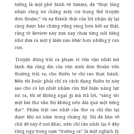
tưởng là một phê bình về Simms, đã “thực lòng
nhận rằng nó chẳng mấy coi trọng thể truyện
đơn thuần;” và sự thành thật của lời nhận ấy lại
càng được bảo chứng vững vàng hơn bởi sự thật,
rằng tờ Review này xưa nay chưa từng nổi tiếng
nhờ đưa ra một ý kiến nào
khác
hơn những ý con
con.
Truyện đúng trải ra phạm vi vừa vặn nhất mà
lãnh địa rộng dài của văn xuôi đơn thuần vốn
thường trải ra, cho thiên tư chí cao thực hành.
Nếu tôi buộc phải chỉ ra cách dụng thiên tư này
sao cho có lợi nhất nhằm còn thể hiện năng lực
nó ra, tôi sẽ không ngại gì mà trả lời, “sáng tác
một bài thơ vần thì không nên dài quá một tiếng
đọc”. Phẩm trật cao nhất của thơ ca chỉ tồn tại
được khi nó nằm trong chừng ấy. Tôi đã bàn về
chủ để này ở nơi khác, nên chỉ cần nhắc lại ở đây
rằng ngự trong cụm “trường ca” là một nghịch lý.