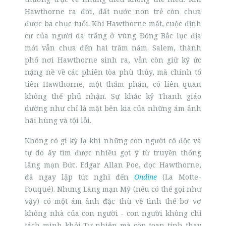
Hawthorne ra đời, đất nước non trẻ còn chưa
được ba chục tuổi. Khi Hawthorne mất, cuộc định
cư của người da trắng ở vùng Đông Bắc lục địa
mới vẫn chưa đến hai trăm năm. Salem, thành
phố nơi Hawthorne sinh ra, vẫn còn giữ ký ức
nặng nề về các phiên tòa phù thủy, mà chính tổ
tiên Hawthorne, một thẩm phán, có liên quan
không thể phủ nhận. Sự khắc kỷ Thanh giáo
dường như chỉ là mặt bên kia của những ám ảnh
hãi hùng và tội lỗi.
Không có gì kỳ lạ khi những con người cô độc và
tự do ấy tìm được nhiều gợi ý từ truyền thống
lãng mạn Đức. Edgar Allan Poe, đọc Hawthorne,
đã ngay lập tức nghĩ đến
Ondine
(La Motte-
Fouqué). Nhưng Lãng mạn Mỹ (nếu có thể gọi như
vậy) có một ám ảnh đặc thù về tình thế bơ vơ
không nhà của con người - con người không chỉ
tách mình khỏi Tự nhiên mà còn toan tính thay