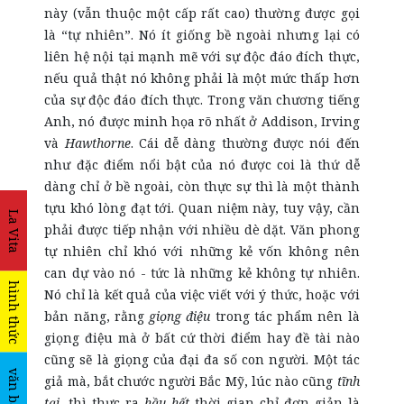
này (vẫn thuộc một cấp rất cao) thường được gọi
là “tự nhiên”. Nó ít giống bề ngoài nhưng lại có
liên hệ nội tại mạnh mẽ với sự độc đáo đích thực,
nếu quả thật nó không phải là một mức thấp hơn
của sự độc đáo đích thực. Trong văn chương tiếng
Anh, nó được minh họa rõ nhất ở Addison, Irving
và
Hawthorne
. Cái dễ dàng thường được nói đến
như đặc điểm nổi bật của nó được coi là thứ dễ
dàng chỉ ở bề ngoài, còn thực sự thì là một thành
tựu khó lòng đạt tới. Quan niệm này, tuy vậy, cần
La Vita
phải được tiếp nhận với nhiều dè dặt. Văn phong
tự nhiên chỉ khó với những kẻ vốn không nên
can dự vào nó - tức là những kẻ không tự nhiên.
hình thức
Nó chỉ là kết quả của việc viết với ý thức, hoặc với
bản năng, rằng
giọng điệu
trong tác phẩm nên là
giọng điệu mà ở bất cứ thời điểm hay đề tài nào
cũng sẽ là giọng của đại đa số con người. Một tác
văn bản
giả mà, bắt chước người Bắc Mỹ, lúc nào cũng
tĩnh
tại
, thì thực ra
hầu hết
thời gian chỉ đơn giản là