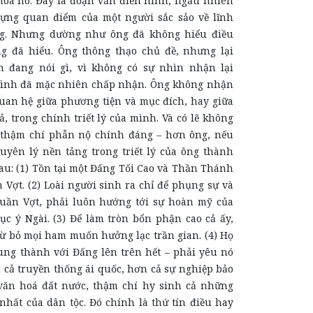
oá nó. Đây là đoạn văn điển hình, ngẫu nhiên
ựng quan điểm của một người sắc sảo về lĩnh
g. Nhưng dường như ông đã không hiểu điều
g đã hiểu. Ông thông thạo chủ đề, nhưng lại
h đang nói gì, vì không có sự nhìn nhận lại
mình đã mặc nhiên chấp nhận. Ông không nhận
uan hệ giữa phương tiện và mục đích, hay giữa
ả, trong chính triết lý của mình. Và có lẽ không
 thậm chí phẫn nộ chính đáng – hơn ông, nếu
guyên lý nền tảng trong triết lý của ông thành
au: (1) Tồn tại một Đấng Tối Cao và Thần Thánh
 Vợt. (2) Loài người sinh ra chỉ để phụng sự và
uần Vợt, phải luôn hướng tới sự hoàn mỹ của
ục ý Ngài. (3) Để làm tròn bổn phận cao cả ấy,
từ bỏ mọi ham muốn hưởng lạc trần gian. (4) Họ
rung thành với Đấng lên trên hết – phải yêu nó
 cả truyền thống ái quốc, hơn cả sự nghiệp bảo
văn hoá đất nước, thậm chí hy sinh cả những
nhất của dân tộc. Đó chính là thứ tín điều hay