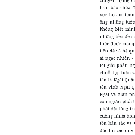
chuyên nghiệp h
trên báo chứa đ
vực họ am tườn
ông những tưởn
không biết mìn
những tiền đề 
thức được mối q
tiên đề và hệ qu
ai ngạc nhiên -
tôi giải phẫu n
chuỗi lập luận s
tên là Ngài Quần
tôn vinh Ngài Q
Ngài và tuân ph
con người phải 
phải đặt lòng t
cuồng nhiệt hơn
tồn bản sắc và 
đức tin cao quý 