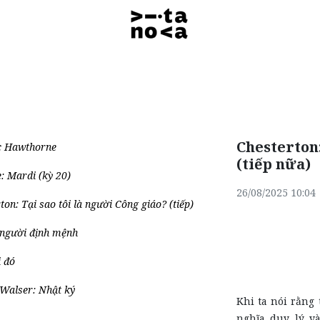
Chesterton:
c Hawthorne
(tiếp nữa)
e: Mardi (kỳ 20)
26/08/2025 10:04
ton: Tại sao tôi là người Công giáo? (tiếp)
 người định mệnh
i đó
Walser: Nhật ký
Khi ta nói rằng
nghĩa duy lý và