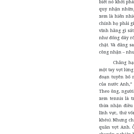
biết nó khởi phá
quy nhận những
xem là hiển nhi
chính họ phải g
vĩnh hằng gì sấ
như đống dây rố
chặt. Và đằng s
công nhận – nhưn
Chẳng hạn
một tay vợt lừng
đoạn tuyên bố n
của nước Anh,” 
Theo ông, người
xem tennis là t
thừa nhận điều 
lĩnh vực, thứ vố
khéo). Nhưng chí
quần vợt Anh. 