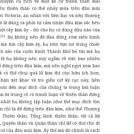
 chuyện cũ rích về một kẻ cứ tranh luẫn mãi
êu thiên thần có thể nhảy múa trên đầu mũi
i Victoria, an nhàn với tiền bạc và nền thương
có lẽ đáng ra phải tự cảm nhận đầu kim sắc bén
ột cây kim ấy – dù cho họ có dùng đầu nào của
[1]
a
. Họ không nên đè đầu đống rơm siêu hình
 mà tìm cây kim ấy, họ nên tìm nó trong chiếc
nh xẻo của cuốn Kinh Thánh khổ bỏ túi mà họ
 lẽ họ không nên suy ngẫm về việc bao nhiêu
hể đứng trên đầu kim, mà nên nghĩ ngợi xem bao
à có thể chui quà lỗ kim thì còn hữu ích hơn.
ận xét khác về trò giễu cợt kỳ cục này, liên
hơn đến mục đích của chúng ta trong bài luận
n bí trung cổ có tranh luận về thiên thần đứng
t nhất họ không lập luận như thể mục đích tồn
ần chỉ là để đứng trên đầu kim, như thể Thượng
à Thiên thần, Tổng lãnh thiên thần, tất cả Bệ
, Quyền thần và Quản thần chỉ để có thứ che đi
 coi của đầu mũi kim. Ấy thế mà đó chính là cách