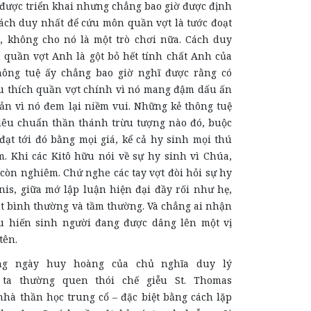
 được triển khai nhưng chẳng bao giờ được định
Cách duy nhất để cứu môn quần vợt là tước đoạt
, không cho nó là một trò chơi nữa. Cách duy
 quần vợt Anh là gột bỏ hết tính chất Anh của
hông tuệ ấy chẳng bao giờ nghĩ được rằng có
 thích quần vợt chính vì nó mang đậm dấu ấn
ản vì nó đem lại niềm vui. Những kẻ thông tuệ
tiêu chuẩn thần thánh trừu tượng nào đó, buộc
đạt tới đó bằng mọi giá, kể cả hy sinh mọi thú
m. Khi các Kitô hữu nói về sự hy sinh vì Chúa,
còn nghiêm. Chứ nghe các tay vợt đòi hỏi sự hy
nis, giữa mớ lập luận hiện đại đầy rối như hẹ,
ật bình thường và tầm thường. Và chẳng ai nhận
u hiến sinh người đang được dâng lên một vị
tên.
ng ngày huy hoàng của chủ nghĩa duy lý
i ta thường quen thói chế giễu St. Thomas
nhà thần học trung cổ – đặc biệt bằng cách lặp