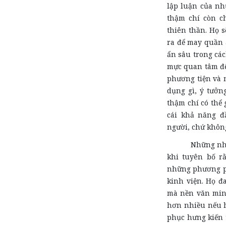
lập luận của nh
thậm chí còn c
thiên thần. Họ 
ra để may quần á
ẩn sâu trong các
mực quan tâm đến
phương tiện và 
dụng gì, ý tưởn
thậm chí có thể 
cái khả năng đ
người, chứ không
Những nhà
khi tuyên bố r
những phương ph
kinh viện. Họ đ
mà nền văn minh
hơn nhiều nếu h
phục hưng kiến t