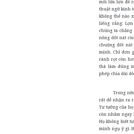
mỗi lứa lợn đẻ r
thuật ngữ kinh t
không thể nào x
liêng rằng: Lợn
chúng ta chẳng t
nông dốt nát cò
chuộng dốt nát
minh. Chỉ đơn g
rành rọt còn hơ
thà làm đúng m
phép chia dài dò
Trong nền
rất dễ nhận ra r
Tư tưởng của họ
còn nhắm ngay k
Họ không biết tư
mình ngụ ý gì. 