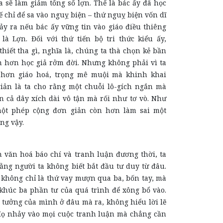
a sẽ làm giảm tổng số lợn. Thế là bác ấy đã học
ế chỉ để sa vào nguỵ biện – thứ nguỵ biện vốn dĩ
ảy ra nếu bác ấy vững tin vào giáo điều thiêng
 là Lợn. Đối với thứ tiến bộ tri thức kiểu ấy,
hiết tha gì, nghĩa là, chúng ta thà chọn kẻ bần
n hơn học giả rởm đời. Nhưng không phải vì ta
 hơn giáo hoá, trọng mê muội mà khinh khai
iản là ta cho rằng một chuỗi lô-gích ngắn mà
n cả dây xích dài vô tận mà rối như tơ vò. Như
ột phép cộng đơn giản còn hơn làm sai một
ng vậy.
 văn hoá báo chí và tranh luận đương thời, ta
ằng người ta không biết bắt đầu tư duy từ đâu.
 không chỉ là thứ vay mượn qua ba, bốn tay, mà
húc ba phần tư của quá trình để xông bổ vào.
 tưởng của mình ở đâu mà ra, không hiểu lời lẽ
Họ nhảy vào mọi cuộc tranh luận mà chẳng cần