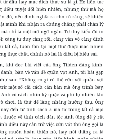
t từ đâu hay mục đích thực sự là gì. Họ liên tục
 điều tuyệt đối hiển nhiên, nhưng thứ mà họ
ên đó, nếu định nghĩa ra cho rõ ràng, sẽ khiến
iật mình khi nhận ra chúng chẳng phải chân lý
t mà chỉ là một mớ ngớ ngẩn. Tư duy kiểu đó in
i; càng tư duy càng rối, càng vần vò càng dính
au tất cả, luôn tồn tại một thứ được mặc nhiên
g thực chất, chính nó lại là điều bị hiểu sai.
, khi đọc bài viết của ông Tilden đáng kính,
 danh, bàn về vấn đề quần vợt Anh, tôi bắt gặp
hư sau: “Không có gì có thể cứu vớt quần vợt
trừ một số cải cách căn bản mà ông trình bày.
 Anh có cách nhìn kỳ quặc và phi tự nhiên khi
rò chơi, là thứ để làng nhàng hưởng thụ. Ông
này đến từ tính cách a-ma-tơ trong tất cả mọi
n thuộc về tính cách dân tộc Anh (ông để ý rất
nh điều này cản trở việc cứu vớt thứ ông gọi là
Ông muốn hoàn thiện nó, hay nói thẳng ra là