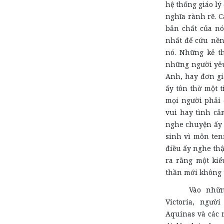
hệ thống giáo lý
nghĩa rành rẽ. 
bản chất của nó
nhất để cứu nền
nó. Những kẻ t
những người yêu
Anh, hay đơn gi
ấy tôn thờ một 
mọi người phải 
vui hay tình cả
nghe chuyện ấy 
sinh vì môn ten
điều ấy nghe th
ra rằng một kiể
thần mới không 
Vào nhữ
Victoria, ngườ
Aquinas và các 