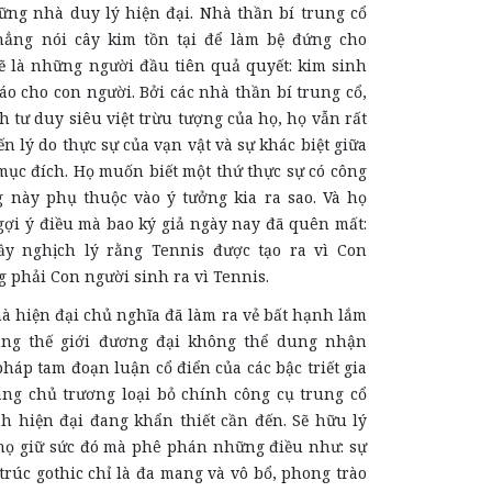
ững nhà duy lý hiện đại. Nhà thần bí trung cổ
hẳng nói cây kim tồn tại để làm bệ đứng cho
sẽ là những người đầu tiên quả quyết: kim sinh
o cho con người. Bởi các nhà thần bí trung cổ,
h tư duy siêu việt trừu tượng của họ, họ vẫn rất
 lý do thực sự của vạn vật và sự khác biệt giữa
mục đích. Họ muốn biết một thứ thực sự có công
g này phụ thuộc vào ý tưởng kia ra sao. Và họ
gợi ý điều mà bao ký giả ngày nay đã quên mất:
ầy nghịch lý rằng Tennis được tạo ra vì Con
 phải Con người sinh ra vì Tennis.
 hiện đại chủ nghĩa đã làm ra vẻ bất hạnh lắm
ằng thế giới đương đại không thể dung nhận
áp tam đoạn luận cổ điển của các bậc triết gia
ang chủ trương loại bỏ chính công cụ trung cổ
 hiện đại đang khẩn thiết cần đến. Sẽ hữu lý
ọ giữ sức đó mà phê phán những điều như: sự
rúc gothic chỉ là đa mang và vô bổ, phong trào