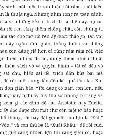
ảy sinh một cuộc tranh luận rối rắm - một kiểu
n là thuật ngữ. Nhưng nhìn rộng ra toàn cảnh,
a ta và những kẻ chỉ trích ta là thế này: họ coi
iến rối ren càng thêm chồng chất, còn chúng ta
à làm sao cho mớ rối ren ấy được tháo gỡ. Đối với
sợi dây ngắn, đơn giản, thẳng thớm và không
hau còn đáng giá hơn cả rừng rậm rắm rối. Việc
ận thêm nhiều đề tài, dùng thêm nhiều thuật
n thêm sách vở và quyền hành – tất cả đều vô
 sai chữ, hiểu sai đề, trích dẫn bừa bãi mà
, để rồi cuối cùng dẫn đến kết quả lầm lạc. Khi
n đơn giản bảo, “Tôi đang có năm con lợn, nếu
 bốn,” suy nghĩ ấy tuy thô sơ nhưng rõ ràng và
 kém gì các định đề của Aristotle hay Euclid.
c ấy đọc được chữ mất chữ còn một tờ báo hoặc
hổ thông, rồi bày đặt gọi một con lợn là “Đất,”
“Vốn,” và con thứ ba là “Xuất Khẩu,” để rồi cuối
ằng giết càng nhiều lợn thì càng giàu có, hoặc