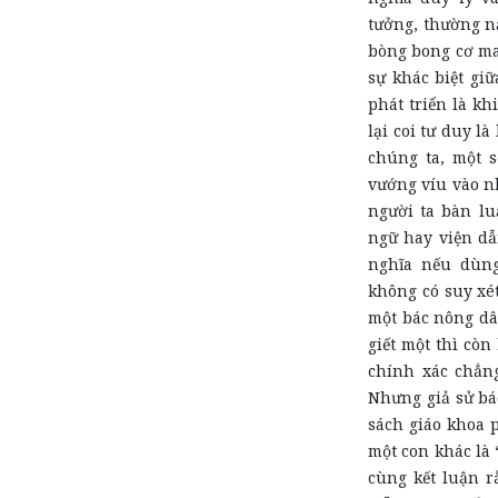
tưởng, thường n
bòng bong cơ ma
sự khác biệt giữ
phát triển là kh
lại coi tư duy l
chúng ta, một 
vướng víu vào n
người ta bàn lu
ngữ hay viện dẫ
nghĩa nếu dùng
không có suy xét
một bác nông dâ
giết một thì còn
chính xác chẳng
Nhưng giả sử bá
sách giáo khoa p
một con khác là 
cùng kết luận r