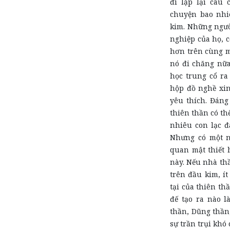
đi lặp lại câu
chuyện bao nhi
kim. Những ngườ
nghiệp của họ, 
hơn trên cùng m
nó đi chăng nữ
học trung cổ ra
hộp đồ nghề xi
yêu thích. Đáng
thiên thần có t
nhiêu con lạc đ
Nhưng có một nh
quan mật thiết 
này. Nếu nhà thầ
trên đầu kim, í
tại của thiên th
đế tạo ra nào l
thần, Dũng thần
sự trần trụi khó