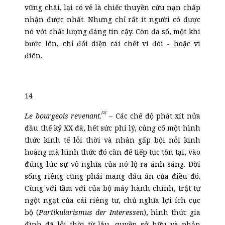
vững chãi, lại có vẻ là chiếc thuyền cứu nạn chấp
nhận được nhất. Nhưng chỉ rất ít người có được
nó với chất lượng đáng tin cậy. Còn đa số, một khi
bước lên, chỉ đối diện cái chết vì đói - hoặc vì
điên.
14
[2]
Le bourgeois revenant
.
– Các chế độ phát xít nửa
đầu thế kỷ XX đã, hết sức phi lý, củng cố một hình
thức kinh tế lỗi thời và nhân gấp bội nỗi kinh
hoàng mà hình thức đó cần để tiếp tục tồn tại, vào
đúng lúc sự vô nghĩa của nó lộ ra ánh sáng. Đời
sống riêng cũng phải mang dấu ấn của điều đó.
Cùng với tầm với của bộ máy hành chính, trật tự
ngột ngạt của cái riêng tư, chủ nghĩa lợi ích cục
bộ (
Partikularismus der Interessen
), hình thức gia
đình đã lỗi thời từ lâu, quyền sở hữu và phản