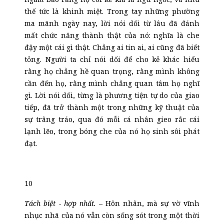
thế tức là khinh miệt. Trong tay những phường
ma mãnh ngày nay, lời nói dối từ lâu đã đánh
mất chức năng thành thật của nó: nghĩa là che
đậy một cái gì thật. Chẳng ai tin ai, ai cũng đã biết
tỏng. Người ta chỉ nói dối để cho kẻ khác hiểu
rằng họ chẳng hề quan trọng, rằng mình không
cần đến họ, rằng mình chẳng quan tâm họ nghĩ
gì. Lời nói dối, từng là phương tiện tự do của giao
tiếp, đã trở thành một trong những kỹ thuật của
sự trâng tráo, qua đó mỗi cá nhân gieo rắc cái
lạnh lẽo, trong bóng che của nó họ sinh sôi phát
đạt
.
10
Tách biệt - hợp nhất.
– Hôn nhân, mà sự vờ vĩnh
nhục nhã của nó vẫn còn sống sót trong một thời