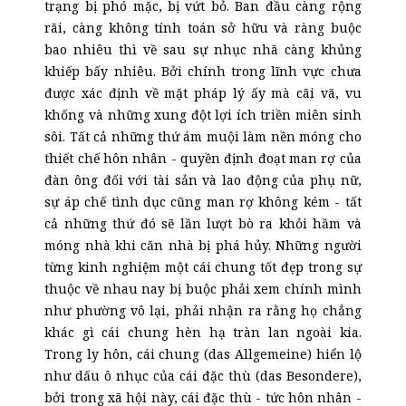
trạng bị phó mặc, bị vứt bỏ. Ban đầu càng rộng
rãi, càng không tính toán sở hữu và ràng buộc
bao nhiêu thì về sau sự nhục nhã càng khủng
khiếp bấy nhiêu. Bởi chính trong lĩnh vực chưa
được xác định về mặt pháp lý ấy mà cãi vã, vu
khống và những xung đột lợi ích triền miên sinh
sôi. Tất cả những thứ ám muội làm nền móng cho
thiết chế hôn nhân - quyền định đoạt man rợ của
đàn ông đối với tài sản và lao động của phụ nữ,
sự áp chế tình dục cũng man rợ không kém - tất
cả những thứ đó sẽ lần lượt bò ra khỏi hầm và
móng nhà khi căn nhà bị phá hủy. Những người
từng kinh nghiệm một cái chung tốt đẹp trong sự
thuộc về nhau nay bị buộc phải xem chính mình
như phường vô lại, phải nhận ra rằng họ chẳng
khác gì cái chung hèn hạ tràn lan ngoài kia.
Trong ly hôn, cái chung (das Allgemeine) hiển lộ
như dấu ô nhục của cái đặc thù (das Besondere),
bởi trong xã hội này, cái đặc thù - tức hôn nhân -