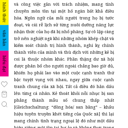
và công việc gắn với trách nhiệm, mang tính
hình thức
chuyên môn tồn tại một hố ngăn bất khả điều
hòa. Ngôn ngữ của mỗi người trong họ bị tước
đoạt, và cái rễ lịch sử từng nuôi dưỡng năng lực
nhận thức của họ đã bị nhổ phăng. Sự cô lập càng
văn bản
trở nên nghiệt ngã khi những nhóm khép chặt và
kiểm soát chính trị hình thành, nghi kỵ chính
thành viên của mình và thù địch với những kẻ bị
biểu đạt
coi là thuộc nhóm khác. Phần thặng dư xã hội
được phân bổ cho người ngoài chẳng bao giờ đủ,
khiến họ phải lao vào một cuộc cạnh tranh thứ
bậc tuyệt vọng với nhau, ngay giữa cuộc cạnh
tranh chung của xã hội. Tất cả điều đó hằn dấu
lên từng cá nhân. Kẻ thoát khỏi nỗi nhục bị san
phẳng thành mẫu số chung thấp nhất
[Gleichschaltung: “đồng hóa/ san bằng” – khẩu
hiệu tuyên truyền khét tiếng của Quốc xã] thì lại
mang chính tình trạng ngoại lệ đó như một dấu
hiệu riêng: một tồn tại hư ảo và không thực trong