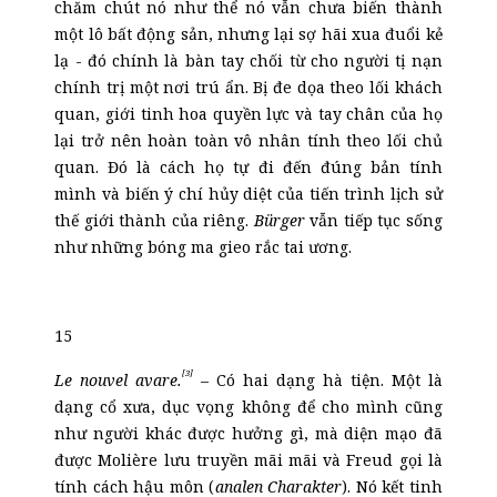
chăm chút nó như thể nó vẫn chưa biến thành
một lô bất động sản, nhưng lại sợ hãi xua đuổi kẻ
lạ - đó chính là bàn tay chối từ cho người tị nạn
chính trị một nơi trú ẩn. Bị đe dọa theo lối khách
quan, giới tinh hoa quyền lực và tay chân của họ
lại trở nên hoàn toàn vô nhân tính theo lối chủ
quan. Đó là cách họ tự đi đến đúng bản tính
mình và biến ý chí hủy diệt của tiến trình lịch sử
thế giới thành của riêng.
Bürger
vẫn tiếp tục sống
như những bóng ma gieo rắc tai ương.
15
[3]
Le nouvel avare.
– Có hai dạng hà tiện. Một là
dạng cổ xưa, dục vọng không để cho mình cũng
như người khác được hưởng gì, mà diện mạo đã
được Molière lưu truyền mãi mãi và Freud gọi là
tính cách hậu môn (
analen Charakter
). Nó kết tinh