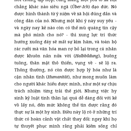
chẳng khác nào siêu ngã (
Über-Ich
) đạo đức. Nó
được hình thành từ ý niệm về xã hội đúng đắn và
công dân của nó. Nhưng một khi ý này suy yếu -
và ngày nay kẻ nào còn có thể mù quáng tin cậy
mà phó mình cho nó? - thì xung lực trí thức
hướng xuống đáy sẽ mất sự kìm hãm, và toàn bộ
rác rưởi mà văn hóa man rợ bỏ lại trong cá nhân
được khuôn nắn nửa vời (
Halbbildung
), buông
tuồng, thân mật thô thiển, vụng về - sẽ lộ ra.
Thông thường, nó còn được hợp lý hóa như là
cận nhân tình (
Humanität
), như mong muốn làm
cho người khác hiểu được mình, như một sự chịu
trách nhiệm từng trải thế giới. Nhưng việc hy
sinh kỷ luật tinh thần lại quá dễ dàng đối với kẻ
vồ lấy nó, đến mức không thể tin được rằng đó
thực sự là một hy sinh. Điều này lộ rõ ở những trí
thức có hoàn cảnh vật chất thay đổi: ngay khi họ
tự thuyết phục mình rằng phải kiếm sống chỉ