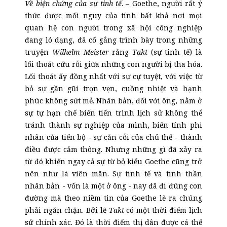
Về biện chứng của sự tinh tế
. – Goethe, người rất ý
thức được mối nguy của tính bất khả nơi mọi
quan hệ con người trong xã hội công nghiệp
đang ló dạng, đã cố gắng trình bày trong những
truyện
Wilhelm Meister
rằng
Takt
(sự tinh tế) là
lối thoát cứu rỗi giữa những con người bị tha hóa.
Lối thoát ấy đồng nhất với sự cự tuyệt, với việc từ
bỏ sự gần gũi trọn vẹn, cuồng nhiệt và hạnh
phúc không sứt mẻ. Nhân bản, đối với ông, nằm ở
sự tự hạn chế biến tiến trình lịch sử không thể
tránh thành sự nghiệp của mình, biến tính phi
nhân của tiến bộ - sự cằn cỗi của chủ thể - thành
điều được cảm thông. Nhưng những gì đã xảy ra
từ đó khiến ngay cả sự từ bỏ kiểu Goethe cũng trở
nên như là viên mãn. Sự tinh tế và tinh thần
nhân bản - vốn là một ở ông - nay đã đi đúng con
đường mà theo niềm tin của Goethe lẽ ra chúng
phải ngăn chặn. Bởi lẽ
Takt
có một thời điểm lịch
sử chính xác. Đó là thời điểm thị dân được cá thể