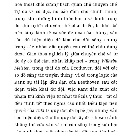
hóa thoát khỏi cưỡng bách quân chủ chuyên chế.
Tự do và cô độc, nó bảo đảm cho chính mình,
trong khi những hình thức tôn ti và kính trọng
do chủ nghĩa chuyên chế phát triển, bị tước bỏ
nền tảng kinh tế và sức đe dọa của chúng, vẫn
còn đủ hiện diện để làm cho đời sống chung
trong các nhóm đặc quyền còn có thể chịu đựng
được. Giao thoa nghịch lý giữa chuyên chế và tự
do ấy có thể cảm nhận khắp nơi - trong
Wilhelm
Meister
, trong thái độ của Beethoven đối với các
sơ đồ sáng tác truyền thống, và cả trong logic của
Kant: sự tái lập đều đặn của Beethoven sau các
đoạn triển khai dữ dội, việc Kant dẫn xuất các
phạm trù kinh viện từ nhất thể của ý thức - tất cả
đều “tinh tế” theo nghĩa cao nhất. Điều kiện tiên
quyết của
Takt
là quy ước đã bị bẻ gãy nhưng vẫn
còn hiện diện. Giờ thì quy ước ấy đã rơi vào cảnh
không thể cứu vãn và chỉ còn sống trong sự nhại
các hình thức, một phép tắc bịa đặt tùy tiện hoặc