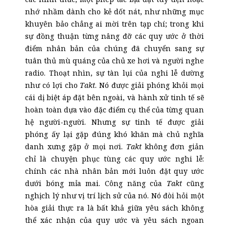
nhớ nhầm dành cho kẻ dốt nát, như những mục
khuyên bảo chẳng ai mời trên tạp chí; trong khi
sự đồng thuận từng nâng đỡ các quy ước ở thời
điểm nhân bản của chúng đã chuyển sang sự
tuân thủ mù quáng của chủ xe hơi và người nghe
radio. Thoạt nhìn, sự tàn lụi của nghi lễ dường
như có lợi cho
Takt
. Nó được giải phóng khỏi mọi
cái dị biệt áp đặt bên ngoài, và hành xử tinh tế sẽ
hoàn toàn dựa vào đặc điểm cụ thể của từng quan
hệ người-người. Nhưng sự tinh tế được giải
phóng ấy lại gặp đúng khó khăn mà chủ nghĩa
danh xưng gặp ở mọi nơi.
Takt
không đơn giản
chỉ là chuyện phục tùng các quy ước nghi lễ:
chính các nhà nhân bản mới luôn đặt quy ước
dưới bóng mỉa mai. Công năng của
Takt
cũng
nghịch lý như vị trí lịch sử của nó. Nó đòi hỏi một
hòa giải thực ra là bất khả giữa yêu sách không
thể xác nhận của quy ước và yêu sách ngoan