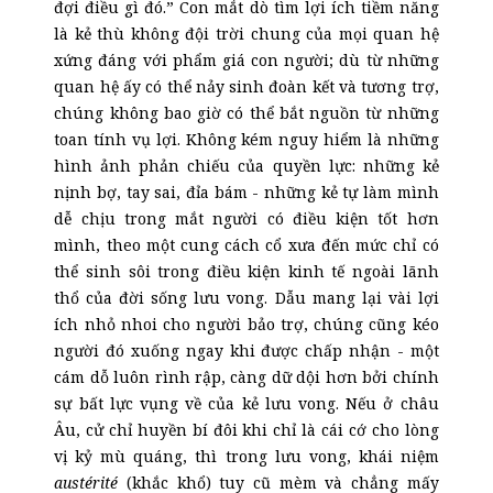
đợi điều gì đó.” Con mắt dò tìm lợi ích tiềm năng
là kẻ thù không đội trời chung của mọi quan hệ
xứng đáng với phẩm giá con người; dù từ những
quan hệ ấy có thể nảy sinh đoàn kết và tương trợ,
chúng không bao giờ có thể bắt nguồn từ những
toan tính vụ lợi. Không kém nguy hiểm là những
hình ảnh phản chiếu của quyền lực: những kẻ
nịnh bợ, tay sai, đỉa bám - những kẻ tự làm mình
dễ chịu trong mắt người có điều kiện tốt hơn
mình, theo một cung cách cổ xưa đến mức chỉ có
thể sinh sôi trong điều kiện kinh tế ngoài lãnh
thổ của đời sống lưu vong. Dẫu mang lại vài lợi
ích nhỏ nhoi cho người bảo trợ, chúng cũng kéo
người đó xuống ngay khi được chấp nhận - một
cám dỗ luôn rình rập, càng dữ dội hơn bởi chính
sự bất lực vụng về của kẻ lưu vong. Nếu ở châu
Âu, cử chỉ huyền bí đôi khi chỉ là cái cớ cho lòng
vị kỷ mù quáng, thì trong lưu vong, khái niệm
austérité
(khắc khổ) tuy cũ mèm và chẳng mấy