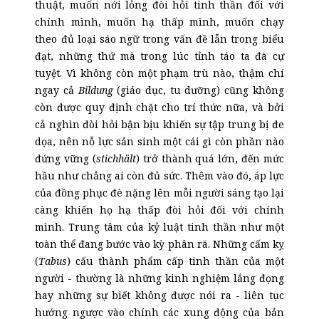
thuật, muốn nới lỏng đòi hỏi tinh thần đối với
chính mình, muốn hạ thấp mình, muốn chạy
theo đủ loại sáo ngữ trong vấn đề lẫn trong biểu
đạt, những thứ mà trong lúc tỉnh táo ta đã cự
tuyệt. Vì không còn một phạm trù nào, thậm chí
ngay cả
Bildung
(giáo dục, tu dưỡng) cũng không
còn được quy định chặt cho trí thức nữa, và bởi
cả nghìn đòi hỏi bận bịu khiến sự tập trung bị đe
dọa, nên nỗ lực sản sinh một cái gì còn phần nào
đứng vững (
stichhält
) trở thành quá lớn, đến mức
hầu như chẳng ai còn đủ sức. Thêm vào đó, áp lực
của đồng phục đè nặng lên mỗi người sáng tạo lại
càng khiến họ hạ thấp đòi hỏi đối với chính
mình. Trung tâm của kỷ luật tinh thần như một
toàn thể đang bước vào kỳ phân rã. Những cấm kỵ
(
Tabus
) cấu thành phẩm cấp tinh thần của một
người - thường là những kinh nghiệm lắng đọng
hay những sự biết không được nói ra - liên tục
hướng ngược vào chính các xung động của bản