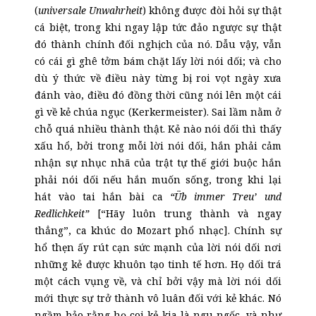
(
universale Unwahrheit
) không được đòi hỏi sự thật
cá biệt, trong khi ngay lập tức đảo ngược sự thật
đó thành chính đối nghịch của nó. Dẫu vậy, vẫn
có cái gì ghê tởm bám chặt lấy lời nói dối; và cho
dù ý thức về điều này từng bị roi vọt ngày xưa
đánh vào, điều đó đồng thời cũng nói lên một cái
gì về kẻ chúa ngục (Kerkermeister). Sai lầm nằm ở
chỗ quá nhiều thành thật. Kẻ nào nói dối thì thấy
xấu hổ, bởi trong mỗi lời nói dối, hắn phải cảm
nhận sự nhục nhã của trật tự thế giới buộc hắn
phải nói dối nếu hắn muốn sống, trong khi lại
hát vào tai hắn bài ca
“Üb immer Treu’ und
Redlichkeit”
[“Hãy luôn trung thành và ngay
thẳng”, ca khúc do Mozart phổ nhạc].
Chính sự
hổ thẹn ấy rút cạn sức mạnh của lời nói dối nơi
những kẻ được khuôn tạo tinh tế hơn. Họ dối trá
một cách vụng về, và chỉ bởi vậy mà lời nói dối
mới thực sự trở thành vô luân đối với kẻ khác. Nó
ngầm bảo rằng họ coi kẻ kia là ngu ngốc, và như