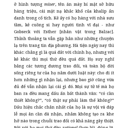
ở hình tượng
miser
, tên ăn mày bí mật sở hữu
hàng triệu, cái mặt nạ khắc khổ của khalip ẩn
danh trong cổ tích. Kẻ ấy có họ hàng với nhà sưu
tầm, kẻ cuồng si hay người tình vĩ đại - như
Gobseck với Esther [nhân vật trong Balzac].
Thỉnh thoảng ta vẫn gặp hắn như những chuyện
lạ trên trang tin địa phương. Hà tiện ngày nay thì
khác: chẳng gì là quá đắt với chính họ, nhưng với
kẻ khác thì mọi thứ đều quá đắt. Họ suy nghĩ
bằng các tương đương trao đổi, và toàn bộ đời
sống riêng tư của họ nằm dưới luật này: cho đi ít
hơn những gì nhận lại, nhưng bao giờ cũng vừa
đủ để vẫn nhận lại cái gì đó. Mọi sự tử tế mà họ
ban ra đều mang dấu ấn bất thành văn: “có cần
thiết không?”, “có thật sự phải làm thế không?”
Dấu hiệu chắc chắn nhất của họ là sự vội vã đáp
lễ mọi ân cần đã nhận, nhằm không tạo ra khe
hở nào trong chuỗi trao đổi có khả năng gây thiệt.
Bởi với họ mọi thứ đều
rational
(hợp lý), đúng lẽ,