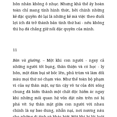
hôn nhân không ô nhục. Nhưng khả thể ấy hoàn
toàn chỉ mang tính hình thức, bởi chính những
kẻ đặc quyền đó lại là những kẻ mà việc theo đuổi
lợi ích đã trở thành bản tính thứ hai - nếu không
thì họ đã chẳng giữ nổi đặc quyền của mình.
11
Bàn và giường
. – Một khi con người - ngay cả
những người tốt bụng, thân thiện và có học - ly
hôn, một đám bụi sẽ bốc lên, phủ trùm và làm đổi
màu mọi thứ nó chạm vào. Như thể toàn bộ phạm
vi của sự thân mật, sự tin cậy vô tư của đời sống
chung đã biến thành một chất độc hiểm ác ngay
khi những mối quan hệ vốn đặt nền trên nó bị
phá vỡ. Sự thân mật giữa con người với nhau
chính là sự bao dung, nhẫn nại, nơi nương náu
cho những dị tính và khác biệt. Một khi bị lôi luột