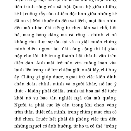
tiến trình sống của xã hội. Quan hệ giữa những
kẻ bị ruồng rẫy còn nhiễm độc hơn giữa những kẻ
đã an vị. Mọi thước đo đều sai lệch, mọi tầm nhìn
đều mờ nhòe. Cái riêng tư chen lấn sai chỗ, hối
hả, mang bóng dáng ma cà rồng - chính vì nó
không còn thực sự tồn tại và co giật muốn chứng
minh điều ngược lại. Cái công cộng thì bị giao
nộp cho lời thề trung thành bất thành văn trên
diễn đàn. Ánh mắt trở nên vừa cuồng loạn vừa
lạnh lẽo trong nỗ lực chiếm giữ, nuốt lấy, chỉ huy
ấy. Chẳng gì giúp được, ngoại trừ việc kiên định
chẩn đoán chính mình và người khác, nỗ lực ý
thức - không phải để lẩn tránh tai họa mà để tước
khỏi nó sự bạo tàn nghiệt ngã của mù quáng.
Người ta phải cực kỳ cẩn trọng khi chọn vòng
tròn thân thiết của mình, trong chừng mực còn có
thể chọn. Trước hết phải đề phòng việc tìm đến
những người có ảnh hưởng, từ họ ta có thể “trông