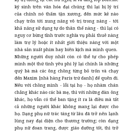
ký sinh trên văn hóa đại chúng thì lại bị lý trí
của chính nó thấm tận xương, đến mức kẻ nào
chạy trốn tới xung năng vô trị trong nàng - tới
khả năng sử dụng tự do thân thể nàng - thì lại có
nguy cơ bừng tỉnh trước nghĩa vụ phải thuê nàng
làm trợ lý hoặc ít nhất giới thiệu nàng với một
nhà sản xuất phim hay biên kịch mà mình quen.
Những người duy nhất còn có thể tự cho phép
mình một thứ tình yêu phi lý lại chính là những
quý bà mà các ông chồng từng bỏ trốn và chạy
đến Maxim [nhà hàng Paris trứ danh] để quên đi.
Nếu với chồng mình - lỗi tại họ - họ nhàm chán
chẳng khác nào các bà mẹ, thì với những đàn ông
khác, họ vẫn có thể ban tặng ít ra là điều mà tất
cả những người khác không mang lại được cho
họ. Dạng phụ nữ trác táng từ lâu đã trở nên lạnh
lùng nay đại diện cho thương trường; còn dạng
phụ nữ đoan trang, được giáo dưỡng tốt, thì trở