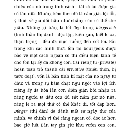
chiếu của nó trong tính cách - tất cả lại được gia
cố lần nữa. Nhưng kèm theo đó là cảm giác tội lỗi,
ý thức về giả dối hầu như chẳng còn có thể che
giấu. Những gì từng là tốt đẹp trong
bürgerlich
(tinh thần thị dân) - độc lập, kiên gan, biết lo xa,
thận trọng - đều đã mục ruỗng đến cốt lõi. Bởi
trong khi các hình thức tồn tại bourgeois được
bảo vệ một cách ngoan cố thì điều kiện kinh tế
cho tồn tại ấy đã không còn. Cái riêng tư (private)
hoàn toàn trở thành cái
privative
(thiếu thốn, bị
tước đoạt), vốn là bản tính bí mật của nó ngay từ
đầu; và trong sự bám chặt ngu ngốc vào lợi ích
riêng ấy đã hòa lẫn cơn điên giận bởi nhận ra
rằng người ta đâu còn đủ sức nắm giữ nó nữa,
rằng lẽ ra mọi thứ có thể khác đi, tốt đẹp hơn.
Bürger
(thị dân) đã đánh mất sự ngây thơ của
mình, và chính vì thế càng ngoan cố, độc ác hơn
bao giờ hết. Bàn tay gìn giữ khu vườn con con,