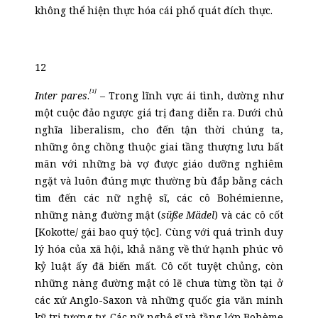
không thể hiện thực hóa cái phổ quát đích thực.
12
[1]
Inter pares
.
– Trong lĩnh vực ái tình, dường như
một cuộc đảo ngược giá trị đang diễn ra. Dưới chủ
nghĩa liberalism, cho đến tận thời chúng ta,
những ông chồng thuộc giai tầng thượng lưu bất
mãn với những bà vợ được giáo dưỡng nghiêm
ngặt và luôn đúng mực thường bù đắp bằng cách
tìm đến các nữ nghệ sĩ, các cô Bohémienne,
những nàng đường mật (
süße Mädel
) và các cô cốt
[Kokotte/ gái bao quý tộc]. Cùng với quá trình duy
lý hóa của xã hội, khả năng về thứ hạnh phúc vô
kỷ luật ấy đã biến mất. Cô cốt tuyệt chủng, còn
những nàng đường mật có lẽ chưa từng tồn tại ở
các xứ Anglo-Saxon và những quốc gia văn minh
kỹ trị tương tự. Các nữ nghệ sĩ và tầng lớp Bohème