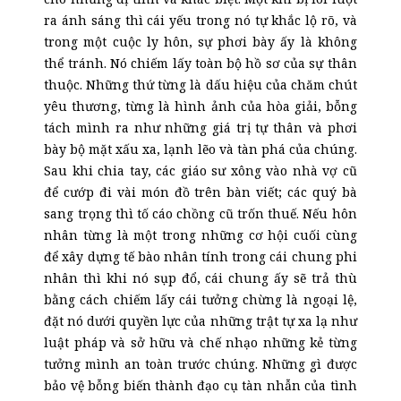
ra ánh sáng thì cái yếu trong nó tự khắc lộ rõ, và
trong một cuộc ly hôn, sự phơi bày ấy là không
thể tránh. Nó chiếm lấy toàn bộ hồ sơ của sự thân
thuộc. Những thứ từng là dấu hiệu của chăm chút
yêu thương, từng là hình ảnh của hòa giải, bỗng
tách mình ra như những giá trị tự thân và phơi
bày bộ mặt xấu xa, lạnh lẽo và tàn phá của chúng.
Sau khi chia tay, các giáo sư xông vào nhà vợ cũ
để cướp đi vài món đồ trên bàn viết; các quý bà
sang trọng thì tố cáo chồng cũ trốn thuế. Nếu hôn
nhân từng là một trong những cơ hội cuối cùng
để xây dựng tế bào nhân tính trong cái chung phi
nhân thì khi nó sụp đổ, cái chung ấy sẽ trả thù
bằng cách chiếm lấy cái tưởng chừng là ngoại lệ,
đặt nó dưới quyền lực của những trật tự xa lạ như
luật pháp và sở hữu và chế nhạo những kẻ từng
tưởng mình an toàn trước chúng. Những gì được
bảo vệ bỗng biến thành đạo cụ tàn nhẫn của tình