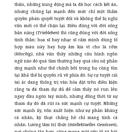
thân, những xung động mà ta đã học cách kết án,
nhưng chúng lại mạnh đến mức chỉ một thẩm
quyền phán quyết tuyệt đối và không thể bị nghi
vấn mới có thể chặn lại. Điều đúng với đời sống
bản năng (
Triebleben
) thì cũng đúng với đời sống
tinh thần: họa sĩ hay nhạc sĩ cấm mình dùng tổ
hợp màu này hay hợp âm kia vì cho là rởm
(
kitschig)
, nhà văn thấy những cấu hình ngôn
ngữ nào đó quá tầm thường hay quá câu nệ phản
ứng mạnh như thế chính bởi trong họ cũng tồn
tại khả thể bị quyến rũ về phía đó. Sự cự tuyệt cái
tai ác đang thống trị văn hóa đặt trên điều kiện
rằng ta đã tham dự đủ để cảm thấy nó run lên
ngay đầu ngón tay mình, nhưng đồng thời từ sự
tham dự đó đã rút ra sức mạnh cự tuyệt. Những
sức mạnh ấy, vốn xuất hiện như sự phản kháng
cá nhân, kỳ thực chẳng hề chỉ mang tính cá
nhân. Lương tâm trí thức (
intellektuelles Gewissen
),
nơi chúng tập hợp, cũng mang một yếu tố xã hội