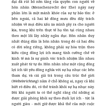
đại đã rút bỏ nền tảng của quyền con người về
hôn nhân (Menschenrecht der Ehe) ngày nay
phần lớn là một mánh khóe của sự tự bảo tồn: ở
bên ngoài, cả hai kẻ đồng mưu đều đẩy trách
nhiệm về mọi điều xấu xa mình gây ra cho người
kia, trong khi trên thực tế họ tồn tại cùng nhau
theo một lối lầy nhầy ngầu đục. Hôn nhân duy
nhất đúng đắn là hôn nhân trong đó cả hai đều
có đời sống riêng, không phải sự hòa trộn theo
kiểu cộng đồng lợi ích mang tính cưỡng chế về
kinh tế mà là sự gánh vác trách nhiệm lẫn nhau
xuất phát từ tự do. Hôn nhân như một cộng đồng
lợi ích tất yếu đồng nghĩa với sự hạ nhục các bên
tham dự, và cái giả trá trong cấu trúc thế giới
(
Welteinrichtung
) nằm ở chỗ không ai, ngay cả khi
biết rõ điều đó, có thể tránh khỏi sự hạ nhục này.
Đôi khi người ta có thể nghĩ rằng chỉ những ai
được giải phóng khỏi sự theo đuổi lợi ích - tức là
người giàu - mới giữ được khả thể của một cuộc