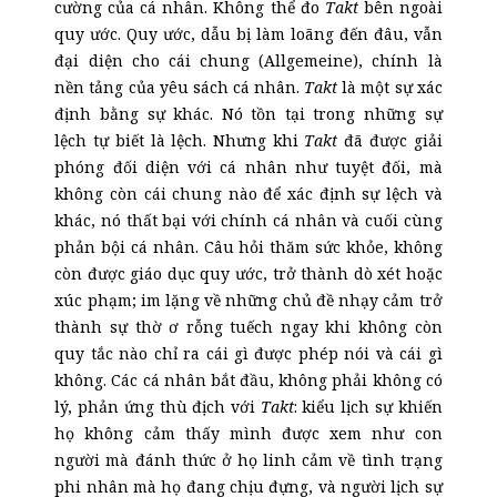
cường của cá nhân. Không thể đo
Takt
bên ngoài
quy ước. Quy ước, dẫu bị làm loãng đến đâu, vẫn
đại diện cho cái chung (Allgemeine), chính là
nền tảng của yêu sách cá nhân.
Takt
là một sự xác
định bằng sự khác. Nó tồn tại trong những sự
lệch tự biết là lệch. Nhưng khi
Takt
đã được giải
phóng đối diện với cá nhân như tuyệt đối, mà
không còn cái chung nào để xác định sự lệch và
khác, nó thất bại với chính cá nhân và cuối cùng
phản bội cá nhân. Câu hỏi thăm sức khỏe, không
còn được giáo dục quy ước, trở thành dò xét hoặc
xúc phạm; im lặng về những chủ đề nhạy cảm trở
thành sự thờ ơ rỗng tuếch ngay khi không còn
quy tắc nào chỉ ra cái gì được phép nói và cái gì
không. Các cá nhân bắt đầu, không phải không có
lý, phản ứng thù địch với
Takt
: kiểu lịch sự khiến
họ không cảm thấy mình được xem như con
người mà đánh thức ở họ linh cảm về tình trạng
phi nhân mà họ đang chịu đựng, và người lịch sự