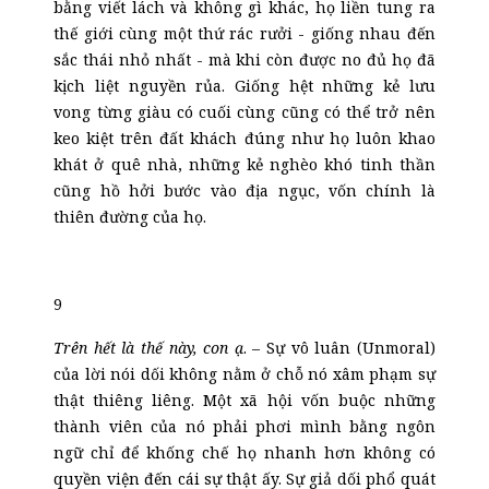
bằng viết lách và không gì khác, họ liền tung ra
thế giới cùng một thứ rác rưởi - giống nhau đến
sắc thái nhỏ nhất - mà khi còn được no đủ họ đã
kịch liệt nguyền rủa. Giống hệt những kẻ lưu
vong từng giàu có cuối cùng cũng có thể trở nên
keo kiệt trên đất khách đúng như họ luôn khao
khát ở quê nhà, những kẻ nghèo khó tinh thần
cũng hồ hởi bước vào địa ngục, vốn chính là
thiên đường của họ.
9
Trên hết là thế này, con ạ
. – Sự vô luân (Unmoral)
của lời nói dối không nằm ở chỗ nó xâm phạm sự
thật thiêng liêng. Một xã hội vốn buộc những
thành viên của nó phải phơi mình bằng ngôn
ngữ chỉ để khống chế họ nhanh hơn không có
quyền viện đến cái sự thật ấy. Sự giả dối phổ quát