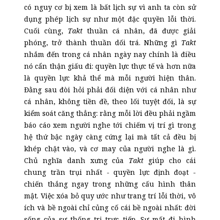
có nguy cơ bị xem là bất lịch sự vì anh ta còn sử
dụng phép lịch sự như một đặc quyền lỗi thời.
Cuối cùng,
Takt
thuần cá nhân, đã được giải
phóng, trở thành thuần dối trá. Những gì
Takt
nhắm đến trong cá nhân ngày nay chính là điều
nó cẩn thận giấu đi: quyền lực thực tế và hơn nữa
là quyền lực khả thể mà mỗi người hiện thân.
Đằng sau đòi hỏi phải đối diện với cá nhân như
cá nhân, không tiền đề, theo lối tuyệt đối, là sự
kiểm soát căng thẳng: rằng mỗi lời đều phải ngầm
báo cáo xem người nghe tới chiếm vị trí gì trong
hệ thứ bậc ngày càng cứng lại mà tất cả đều bị
khép chặt vào, và cơ may của người nghe là gì.
Chủ nghĩa danh xưng của
Takt
giúp cho cái
chung trần trụi nhất - quyền lực định đoạt -
chiến thắng ngay trong những cấu hình thân
mật. Việc xóa bỏ quy ước như trang trí lỗi thời, vô
ích và bề ngoài chỉ củng cố cái bề ngoài nhất: đời
sống của sự thống trị trực tiếp. Sự mất đi hình