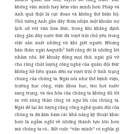
không văn minh hay kém văn minh hơn Pháp và
Anh quả thật là cực đoan và không thể biện hộ.
Thủ tướng Anh gần đây thừa nhận một khoản nợ
lịch sử với văn hóa Đức, trong khi khẳng định
rằng gần đây nước Đức đã vượt trội chủ yếu trong
việc sản xuất những vũ khí giết người. Nhưng
3
bản thân ngài Asquith
biết rằng đó là những lời
nhảm nhí. Để khuấy động mọi thứ, ngài giả vờ
cho rằng chất lượng công nghệ của quân đội Đức
không hề liên quan đến sự vượt trội ở tình trạng
chung của chúng ta. Ngài nói như thể bệnh viện,
trường học công, viện khoa học, tàu hơi nước
sang trọng, và tàu hỏa của chúng ta không đủ tốt
so với súng thần công và ngư lôi của chúng ta.
Ngài để lại ấn tượng rằng công nghệ quân đội của
chúng ta đã kìm hãm các khả năng kỹ thuật khác
hơn là ngẫm nghĩ về những thành tựu lớn hơn
mà chúng ta có... Rốt cuộc “văn minh” có nghĩa gì