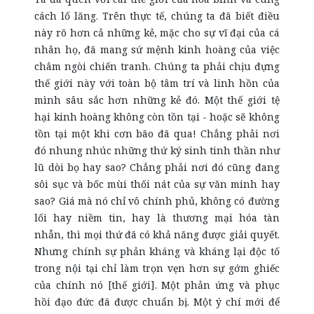
cách lố lăng. Trên thực tế, chúng ta đã biết điều
này rõ hơn cả những kẻ, mặc cho sự vĩ đại của cá
nhân họ, đã mang sứ mệnh kinh hoàng của việc
châm ngòi chiến tranh. Chúng ta phải chịu đựng
thế giới này với toàn bộ tâm trí và linh hồn của
mình sâu sắc hơn những kẻ đó. Một thế giới tệ
hại kinh hoàng không còn tồn tại - hoặc sẽ không
tồn tại một khi cơn bão đã qua! Chẳng phải nơi
đó nhung nhúc những thứ ký sinh tinh thần như
lũ dòi bọ hay sao? Chẳng phải nơi đó cũng đang
sôi sục và bốc mùi thối nát của sự văn minh hay
sao? Giá mà nó chỉ vô chính phủ, không có đường
lối hay niềm tin, hay là thương mại hóa tàn
nhẫn, thì mọi thứ đã có khả năng được giải quyết.
Nhưng chính sự phản kháng và kháng lại độc tố
trong nội tại chỉ làm trọn vẹn hơn sự gớm ghiếc
của chính nó [thế giới]. Một phản ứng và phục
hồi đạo đức đã được chuẩn bị. Một ý chí mới để