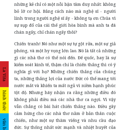
những kẻ chỉ có một nỗi bận tâm duy nhất: không
bỏ lỡ cơ hội. Bằng cách nào mà nghệ sĩ - người
lính trong người nghệ sĩ ấy - không tạ ơn Chúa vì
sự sụp đổ của cái thế giới hòa bình mà anh ta đã
chán ngấy, chỉ chán ngấy thôi?
Chiến tranh! Nó như một sự tự gột rửa, một sự giả
phóng, và một hy vọng lớn lao. Nó là tất cả những
gì các nhà thơ có thể nói đến. Đế quốc, hay là sự
kiểm soát kinh tế, thậm chí là chiến thắng thì có ý
La Vita
nghĩa gì với họ? Những chiến thắng của chúng
ta, những thắng lợi của nước Đức có thể mang tới
nước mắt và khiến ta mất ngủ vì niềm hạnh phúc
tột độ. Nhưng hãy nhận ra rằng những điều đó
hình thức
không phải điều mà các nhà thơ ca ngợi. Vì vậy
vẫn chẳng có bài hát chiến thắng nào. Điều gây
cảm hứng cho các nhà thơ nằm ở bản thân cuộc
chiến, như một sự thăm viếng và nhu cầu đạo
văn bản
đức. Sự thống nhất sức mạnh và nhiệt huyết của