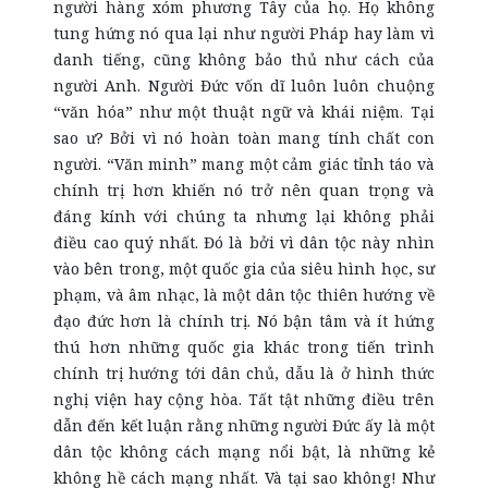
người hàng xóm phương Tây của họ. Họ không
tung hứng nó qua lại như người Pháp hay làm vì
danh tiếng, cũng không bảo thủ như cách của
người Anh. Người Đức vốn dĩ luôn luôn chuộng
“văn hóa” như một thuật ngữ và khái niệm. Tại
sao ư? Bởi vì nó hoàn toàn mang tính chất con
người. “Văn minh” mang một cảm giác tỉnh táo và
chính trị hơn khiến nó trở nên quan trọng và
đáng kính với chúng ta nhưng lại không phải
điều cao quý nhất. Đó là bởi vì dân tộc này nhìn
vào bên trong, một quốc gia của siêu hình học, sư
phạm, và âm nhạc, là một dân tộc thiên hướng về
đạo đức hơn là chính trị. Nó bận tâm và ít hứng
thú hơn những quốc gia khác trong tiến trình
chính trị hướng tới dân chủ, dẫu là ở hình thức
nghị viện hay cộng hòa. Tất tật những điều trên
dẫn đến kết luận rằng những người Đức ấy là một
dân tộc không cách mạng nổi bật, là những kẻ
không hề cách mạng nhất. Và tại sao không! Như