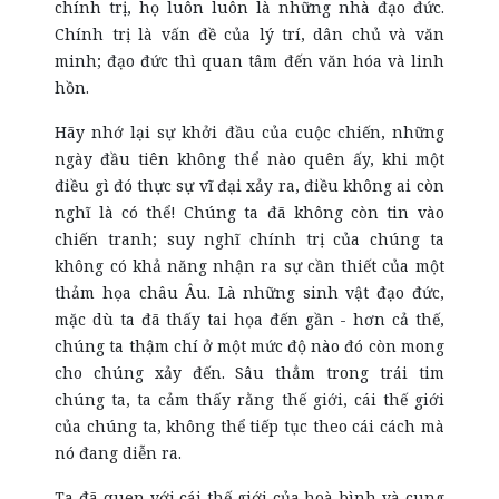
chính trị, họ luôn luôn là những nhà đạo đức.
Chính trị là vấn đề của lý trí, dân chủ và văn
minh; đạo đức thì quan tâm đến văn hóa và linh
hồn.
Hãy nhớ lại sự khởi đầu của cuộc chiến, những
ngày đầu tiên không thể nào quên ấy, khi một
điều gì đó thực sự vĩ đại xảy ra, điều không ai còn
nghĩ là có thể! Chúng ta đã không còn tin vào
chiến tranh; suy nghĩ chính trị của chúng ta
không có khả năng nhận ra sự cần thiết của một
thảm họa châu Âu. Là những sinh vật đạo đức,
mặc dù ta đã thấy tai họa đến gần - hơn cả thế,
chúng ta thậm chí ở một mức độ nào đó còn mong
cho chúng xảy đến. Sâu thẳm trong trái tim
chúng ta, ta cảm thấy rằng thế giới, cái thế giới
của chúng ta, không thể tiếp tục theo cái cách mà
nó đang diễn ra.
Ta đã quen với cái thế giới của hoà bình và cung