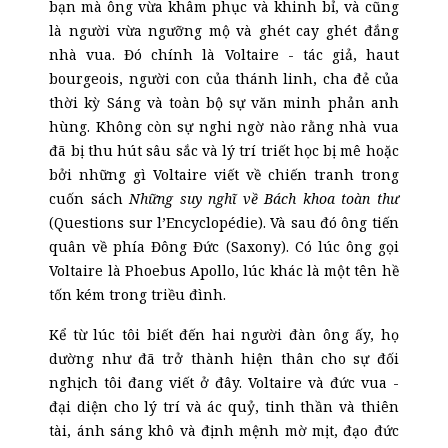
bạn mà ông vừa khâm phục và khinh bỉ, và cũng
là người vừa ngưỡng mộ và ghét cay ghét đắng
nhà vua. Đó chính là Voltaire - tác giả, haut
bourgeois, người con của thánh linh, cha đẻ của
thời kỳ Sáng và toàn bộ sự văn minh phản anh
hùng. Không còn sự nghi ngờ nào rằng nhà vua
đã bị thu hút sâu sắc và lý trí triết học bị mê hoặc
bởi những gì Voltaire viết về chiến tranh trong
cuốn sách
Những suy nghĩ về Bách khoa toàn thư
(Questions sur l’Encyclopédie). Và sau đó ông tiến
quân về phía Đông Đức (Saxony). Có lúc ông gọi
Voltaire là Phoebus Apollo, lúc khác là một tên hề
tốn kém trong triều đình.
Kể từ lúc tôi biết đến hai người đàn ông ấy, họ
dường như đã trở thành hiện thân cho sự đối
nghịch tôi đang viết ở đây. Voltaire và đức vua -
đại diện cho lý trí và ác quỷ, tinh thần và thiên
tài, ánh sáng khô và định mệnh mờ mịt, đạo đức