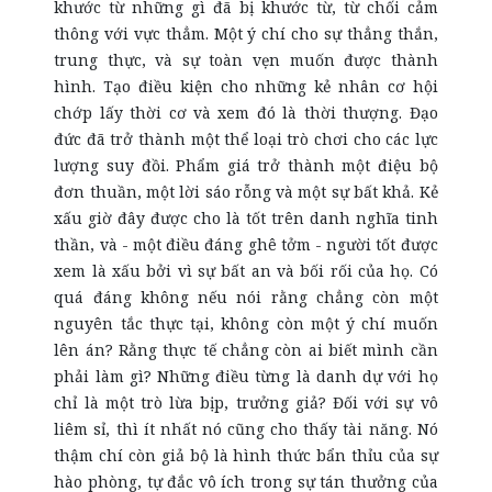
khước từ những gì đã bị khước từ, từ chối cảm
thông với vực thẳm. Một ý chí cho sự thẳng thắn,
trung thực, và sự toàn vẹn muốn được thành
hình. Tạo điều kiện cho những kẻ nhân cơ hội
chớp lấy thời cơ và xem đó là thời thượng. Đạo
đức đã trở thành một thể loại trò chơi cho các lực
lượng suy đồi. Phẩm giá trở thành một điệu bộ
đơn thuần, một lời sáo rỗng và một sự bất khả. Kẻ
xấu giờ đây được cho là tốt trên danh nghĩa tinh
thần, và - một điều đáng ghê tởm - người tốt được
xem là xấu bởi vì sự bất an và bối rối của họ. Có
quá đáng không nếu nói rằng chẳng còn một
nguyên tắc thực tại, không còn một ý chí muốn
lên án? Rằng thực tế chẳng còn ai biết mình cần
phải làm gì? Những điều từng là danh dự với họ
chỉ là một trò lừa bịp, trưởng giả? Đối với sự vô
liêm sỉ, thì ít nhất nó cũng cho thấy tài năng. Nó
thậm chí còn giả bộ là hình thức bẩn thỉu của sự
hào phòng, tự đắc vô ích trong sự tán thưởng của