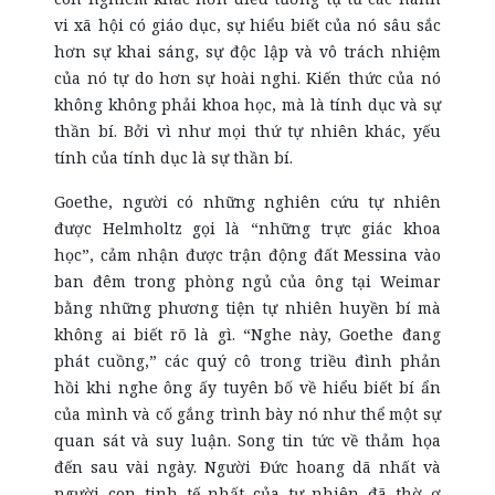
vi xã hội có giáo dục, sự hiểu biết của nó sâu sắc
hơn sự khai sáng, sự độc lập và vô trách nhiệm
của nó tự do hơn sự hoài nghi. Kiến thức của nó
không không phải khoa học, mà là tính dục và sự
thần bí. Bởi vì như mọi thứ tự nhiên khác, yếu
tính của tính dục là sự thần bí.
Goethe, người có những nghiên cứu tự nhiên
được Helmholtz gọi là “những trực giác khoa
học”, cảm nhận được trận động đất Messina vào
ban đêm trong phòng ngủ của ông tại Weimar
bằng những phương tiện tự nhiên huyền bí mà
không ai biết rõ là gì. “Nghe này, Goethe đang
phát cuồng,” các quý cô trong triều đình phản
hồi khi nghe ông ấy tuyên bố về hiểu biết bí ẩn
của mình và cố gắng trình bày nó như thể một sự
quan sát và suy luận. Song tin tức về thảm họa
đến sau vài ngày. Người Đức hoang dã nhất và
người con tinh tế nhất của tự nhiên đã thờ ơ