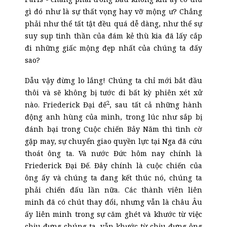
gì đó như là sự thất vọng hay vỡ mộng ư?
Chẳng
phải n
hư thể tất tật đều quá dễ dàng, như thể sự
suy sụp tinh thần của đám kẻ thù kia đã lấy cắp
đi những giấc mộng đẹp nhất của chúng ta đấy
sao?
Dẫu vậy đừng lo lắng! Chúng ta chỉ mới bắt đầu
thôi và sẽ không bị tước đi bất kỳ phiên xét xử
2
nào. Friederick Đại
đ
ế
, sau tất cả những hành
động anh hùng của mình, trong lúc như sắp bị
đánh bại trong Cuộc chiến Bảy Năm thì tình cờ
gặp may, sự chuyển giao quyền lực tại Nga đã cứu
thoát ông ta. Và nước Đức hôm nay chính là
Fri
e
derick Đại Đế. Đây chính là cuộc chiến của
ông ấy và chúng ta đang kết thúc nó, chúng ta
phải chiến đấu lần nữa. Các thành viên liên
minh đã có chút thay đổi, nhưng vẫn là châu Âu
ấy liên minh trong sự căm ghét và khước từ việc
chịu đựng chúng ta, vẫn khước từ chịu đựng ông