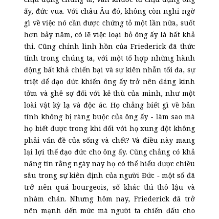
ấy, đức vua. Với châu Âu
đó
, không còn nghi ngờ
gì về việc nó cần được chứng tỏ một lần nữa, suốt
hơn bảy năm, có lẽ việc loại bỏ ông ấy là bất khả
thi. Cũng chính linh hồn của Friederick đã thức
tỉnh trong chúng ta, với một tổ hợp những hành
động bất khả chiến bại và sự kiên nhẫn tối đa, sự
triệt để đạo đức khiến ông
ấy
trở nên đáng kinh
tởm và ghê sợ đối với kẻ thù của mình, như một
loài vật k
ỳ
lạ và độc ác. Họ chẳng biết gì về bản
tính không bị ràng buộc của ông ấy - làm sao mà
họ biết được trong khi đối với họ xung đột không
phải vấn đề của sống và chết? Và điều này mang
lại lợi thế đạo đức cho ông
ấy
. Cũng chẳng có khả
năng tin rằng ngày nay họ có thể hiểu được chiều
sâu trong sự kiên định của người Đức - một số đã
trở nên quá bourgeois, số khác thì thô lậu và
nhàm chán. Nhưng hôm nay, Friederick đã trở
nên mạnh đến mức mà người ta chiến đấu cho