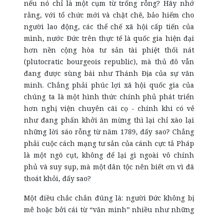
nếu nó chỉ là một cụm từ trống rỗng? Hãy nhớ
rằng, với tổ chức mới và chặt chẽ, bảo hiểm cho
người lao động, các thể chế xã hội cấp tiến của
mình, nước Đức trên thực tế là quốc gia hiện đại
hơn nền cộng hòa tư sản tài phiệt thối nát
(plutocratic bourgeois republic), mà thủ đô vẫn
đang được sùng bái như Thánh Địa của sự văn
minh. Chẳng phải phúc lợi xã hội quốc gia của
chúng ta là một hình thức chính phủ phát triển
hơn nghị viện chuyên cãi cọ - chính khi có vẻ
như đang phấn khởi ăn mừng thì lại chỉ xào lại
những lời sáo rỗng từ năm 1789, đấy sao? Chẳng
phải cuộc cách mạng tư sản của cánh cực tả Pháp
là một ngõ cụt, không để lại gì ngoài vô chính
phủ và suy sụp, mà một dân tộc nên biết ơn vì đã
thoát khỏi, đấy sao?
Một điều chắc chắn đúng là: người Đức không bị
mê hoặc bởi cái từ “văn minh” nhiều như những