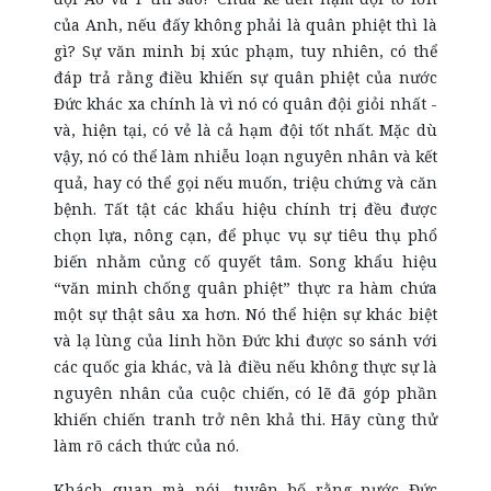
của Anh, nếu đấy không phải là quân phiệt thì là
gì? Sự văn minh bị xúc phạm, tuy nhiên, có thể
đáp trả rằng điều khiến sự quân phiệt của nước
Đức khác xa chính là vì nó có quân đội giỏi nhất -
và, hiện tại, có vẻ là cả hạm đội tốt nhất. Mặc dù
vậy, nó có thể làm nhiễu loạn nguyên nhân và kết
quả, hay có thể gọi nếu muốn, triệu chứng và căn
bệnh. Tất tật các khẩu hiệu chính trị đều được
chọn lựa, nông cạn, để phục vụ sự tiêu thụ phổ
biến nhằm củng cố quyết tâm. Song khẩu hiệu
“văn minh chống quân phiệt” thực ra hàm chứa
một sự thật sâu xa hơn. Nó thể hiện sự khác biệt
và lạ lùng của linh hồn Đức khi được so sánh với
các quốc gia khác, và là điều nếu không thực sự là
nguyên nhân của cuộc chiến, có lẽ đã góp phần
khiến chiến tranh trở nên khả thi. Hãy cùng thử
làm rõ cách thức của nó.
Khách quan mà nói, tuyên bố rằng nước Đức