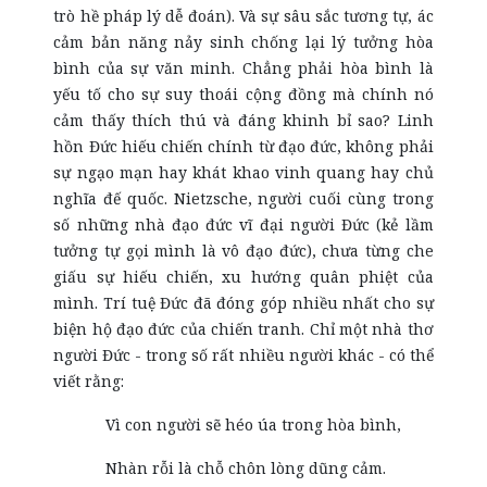
trò hề pháp lý dễ đoán). Và sự sâu sắc tương tự, ác
cảm bản năng nảy sinh chống lại lý tưởng hòa
bình của sự văn minh. Chẳng phải hòa bình là
yếu tố cho sự suy thoái cộng đồng mà chính nó
cảm thấy thích thú và đáng khinh bỉ sao? Linh
hồn Đức hiếu chiến chính từ đạo đức, không phải
sự ngạo mạn hay khát khao vinh quang hay chủ
nghĩa đế quốc. Nietzsche, người cuối cùng trong
số những nhà đạo đức vĩ đại người Đức (kẻ lầm
tưởng tự gọi mình là vô đạo đức), chưa từng che
giấu sự hiếu chiến, xu hướng quân phiệt của
mình. Trí tuệ Đức đã đóng góp nhiều nhất cho sự
biện hộ đạo đức của chiến tranh. Chỉ một nhà thơ
người Đức - trong số rất nhiều người khác - có thể
viết rằng:
Vì con người sẽ héo úa trong hòa bình,
Nhàn rỗi là chỗ chôn lòng dũng cảm.