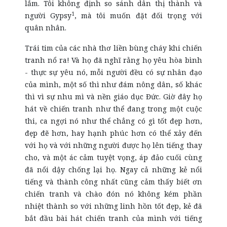
lắm. Tôi không định so sánh dân thị thành và
1
người Gypsy
, mà tôi muốn đặt đối trọng với
quân nhân.
Trái tim của các nhà thơ liền bùng cháy khi chiến
tranh nổ ra! Và họ đã nghĩ rằng họ yêu hòa bình
- thực sự yêu nó, mỗi người đều có sự nhân đạo
của mình, một số thì như đám nông dân, số khác
thì vì sự nhu mì và nền giáo dục Đức. Giờ đây họ
hát về chiến tranh như thể đang trong một cuộc
thi, ca ngợi nó như thể chẳng có gì tốt đẹp hơn,
đẹp đẽ hơn, hay hạnh phúc hơn có thể xảy đến
với họ và với những người được họ lên tiếng thay
cho, và một ác cảm tuyệt vọng, áp đảo cuối cùng
đã nổi dậy chống lại họ. Ngay cả những kẻ nổi
tiếng và thành công nhất cũng cảm thấy biết ơn
chiến tranh và chào đón nó không kém phần
nhiệt thành so với những linh hồn tốt đẹp, kẻ đã
bắt đầu bài hát chiến tranh của mình với tiếng