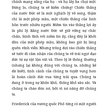
chính mạng sống của họ - và họ lấy ba chọi một.
Đừng lo, chúng ta sẽ kiểm chứng! Chiến thắng
của nước Đức sẽ là một nghịch lý vô song, thậm
chí là một phép m
ầ
u, một chiến thắng của linh
hồn trước nhiều người. Niềm tin vào thắng lợi ấy
là phi lý. Rằng nước Đức sẽ giữ vững sự chắc
chắn, bình tĩnh với niềm tin ấy, rằng đây là khởi
đầu của một phép m
ầ
u, không bao giờ bị lãng
quên vĩnh viễn. Nhưng trông đợi vào chiến thắng
sẽ tước đi cảm nhận của chúng ta về trái ngọt đạo
đức từ sự vật lộn vất vả. Theo lý lẽ thông thường
(nhưng lại không đúng với chúng ta, những kẻ
đã biết), tình cảnh của chúng ta tuyệt vọng hơn
là hoàn cảnh đức vua từng trải qua. Chúng ta
đang ở trong sự khốn khổ, thống khổ sâu sắc. Và
chúng ta chào đón nó, bởi vì nó nâng đỡ chúng
ta.
Friederick của vương quốc Phổ từng có một người