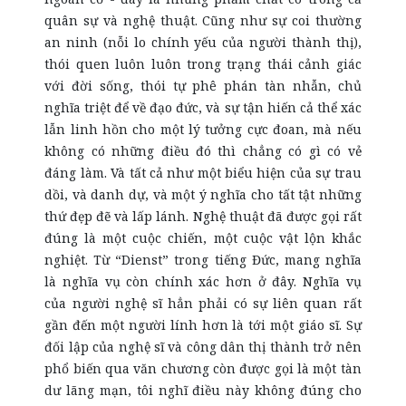
quân sự và nghệ thuật. Cũng như sự coi thường
an ninh (nỗi lo chính yếu của người thành thị),
thói quen luôn luôn trong trạng thái cảnh giác
với đời sống, thói tự phê phán tàn nhẫn, chủ
nghĩa triệt để về đạo đức, và sự tận hiến cả thể xác
lẫn linh hồn cho một lý tưởng cực đoan, mà nếu
không có những điều đó thì chẳng có gì có vẻ
đáng làm. Và tất cả như một biểu hiện của sự trau
dồi, và danh dự, và một ý nghĩa cho tất tật những
thứ đẹp đẽ và lấp lánh. Nghệ thuật đã được gọi rất
đúng là một cuộc chiến, một cuộc vật lộn khắc
nghiệt. Từ “Dienst” trong tiếng Đức, mang nghĩa
là nghĩa vụ còn chính xác hơn ở đây. Nghĩa vụ
của người nghệ sĩ hẳn phải có sự liên quan rất
gần đến một người lính hơn là tới một giáo sĩ. Sự
đối lập của nghệ sĩ và công dân thị thành trở nên
phổ biến qua văn chương còn được gọi là một tàn
dư lãng mạn, tôi nghĩ điều này không đúng cho