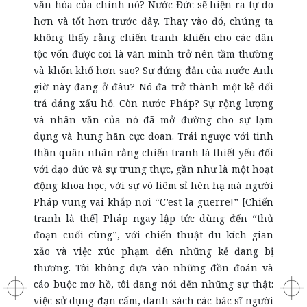
văn hóa của chính nó? Nước Đức sẽ hiện ra tự do
hơn và tốt hơn trước đây. Thay vào đó, chúng ta
không thấy rằng chiến tranh khiến cho các dân
tộc vốn được coi là văn minh trở nên tầm thường
và khốn khổ hơn sao? Sự đứng đắn của nước Anh
giờ này đang ở đâu? Nó đã trở thành một kẻ dối
trá đáng xấu hổ. Còn nước Pháp? Sự rộng lượng
và nhân văn của nó đã mở đường cho sự lạm
dụng và hung hãn cực đoan. Trái ngược với tinh
thần quân nhân rằng chiến tranh là thiết yếu đối
với đạo đức và sự trung thực, gần như là một hoạt
động khoa học, với sự vô liêm sỉ hèn hạ mà người
Pháp vung vãi khắp nơi “C’est la guerre!” [Chiến
tranh là thế] Pháp ngay lập tức dùng đến “thủ
đoạn cuối cùng”, với chiến thuật du kích gian
xảo và việc xúc phạm đến những kẻ đang bị
thương. Tôi không dựa vào những đồn đoán và
cáo buộc mơ hồ, tôi đang nói đến những sự thật:
việc sử dụng đạn cấm, danh sách các bác sĩ người