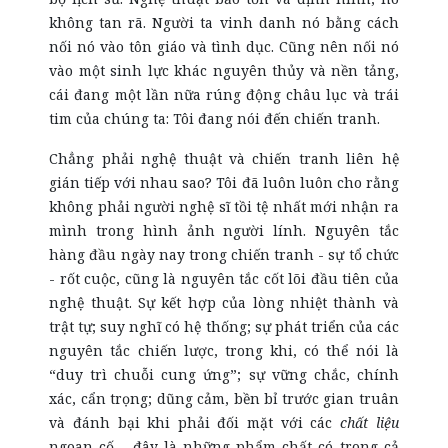
không tan rã. Người ta vinh danh nó bằng cách
nối nó vào tôn giáo và tình dục. Cũng nên nối nó
vào một sinh lực khác nguyên thủy và nền tảng,
cái đang một lần nữa rúng động châu lục và trái
tim của chúng ta: Tôi đang nói đến chiến tranh.
Chẳng phải nghệ thuật và chiến tranh liên hệ
gián tiếp với nhau sao? Tôi đã luôn luôn cho rằng
không phải người nghệ sĩ tồi tệ nhất mới nhận ra
mình trong hình ảnh người lính. Nguyên tắc
hàng đầu ngày nay trong chiến tranh - sự tổ chức
- rốt cuộc, cũng là nguyên tắc cốt lõi đầu tiên của
nghệ thuật. Sự kết hợp của lòng nhiệt thành và
trật tự; suy nghĩ có hệ thống; sự phát triển của các
nguyên tắc chiến lược, trong khi, có thể nói là
“duy trì chuỗi cung ứng”; sự vững chắc, chính
xác, cẩn trọng; dũng cảm, bền bỉ trước gian truân
và đánh bại khi phải đối mặt với các
chất liệu
ngoan cố - đây là những phẩm chất có trong cả