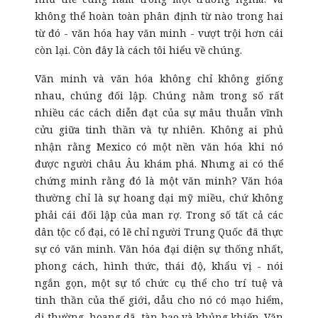
không thể hoàn toàn phân định từ nào trong hai
từ đó - văn hóa hay văn minh - vượt trội hơn cái
còn lại. Còn đây là cách tôi hiểu về chúng.
Văn minh và văn hóa không chỉ không giống
nhau, chúng đối lập. Chúng nằm trong số rất
nhiều các cách diễn đạt của sự mâu thuẫn vĩnh
cửu giữa tinh thần và tự nhiên. Không ai phủ
nhận rằng Mexico có một nền văn hóa khi nó
được người châu Âu khám phá. Nhưng ai có thể
chứng minh rằng đó là một văn minh? Văn hóa
thường chỉ là sự hoang dại mỹ miều, chứ không
phải cái đối lập của man rợ. Trong số tất cả các
dân tộc cổ đại, có lẽ chỉ người Trung Quốc đã thực
sự có văn minh. Văn hóa đại diện sự thống nhất,
phong cách, hình thức, thái độ, khẩu vị - nói
ngắn gọn, một sự tổ chức cụ thể cho trí tuệ và
tinh thần của thế giới, dẫu cho nó có mạo hiểm,
dị thường, hoang dã, tàn bạo và khủng khiếp. Văn