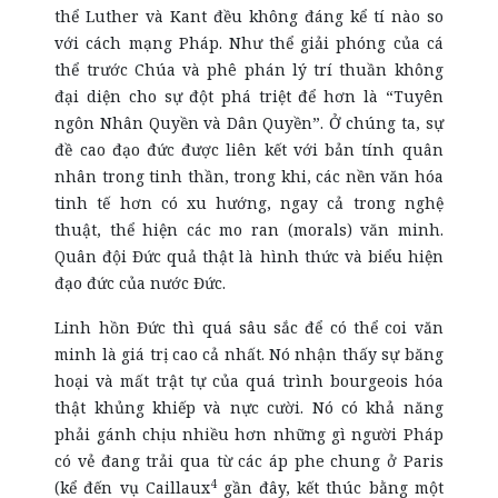
thể Luther và Kant đều không đáng kể tí nào so
với cách mạng Pháp. Như thể giải phóng của cá
thể trước Chúa và phê phán lý trí thuần không
đại diện cho sự đột phá triệt để hơn là “Tuyên
ngôn Nhân Quyền và Dân Quyền”. Ở chúng ta, sự
đề cao đạo đức được liên kết với bản tính quân
nhân trong tinh thần, trong khi, các nền văn hóa
tinh tế hơn có xu hướng, ngay cả trong nghệ
thuật, thể hiện các mo ran (morals) văn minh.
Quân đội Đức quả thật là hình thức và biểu hiện
đạo đức của nước Đức.
Linh hồn Đức thì quá sâu sắc để có thể coi văn
minh là giá trị cao cả nhất. Nó nhận thấy sự băng
hoại và mất trật tự của quá trình bourgeois hóa
thật khủng khiếp và nực cười. Nó có khả năng
phải gánh chịu nhiều hơn những gì người Pháp
có vẻ đang trải qua từ các áp phe chung ở Paris
4
(kể đến vụ Caillaux
gần đây, kết thúc bằng một