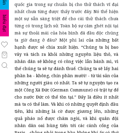
quốc gia trong sự chuẩn bị cho thử thách vĩ đại
nhất chưa từng được thấy trước đây. Nó thể hiện
biểu đạt
một sự sẵn sàng triệt để cho cái thử thách chưa
từng có trong lịch sử. Toàn bộ sự căm ghét nội tại
mà sự thoải mái của hòa bình đã đầu độc chúng
ta giờ đang ở đâu? Một phi lai
của những bất
hạnh được sẻ chia xuất hiện. “Chúng ta bị bao
vây và tách ra khỏi những nguyên liệu thô, và
nhân dân sẽ không có công việc lẫn bánh mì, vì
thế chúng ta sẽ tự đánh thuế. Chúng ta sẽ lấy hai
phần ba - không, chín phần mười! - từ tài sản của
những người giàu có nhất. Ta sẽ tự nguyện tạo ra
một Công Xã Đức (German Commune) có trật tự để
cho nước Đức có thể tồn tại.
”
Đấy là điều ít nhất
mà ta có thể làm. Và khi có những quyết định đầu
tiên, khi những lá cờ được giương lên, những
quả pháo nổ được châm ngòi, và khi quân đội
nhân dân oai hùng tiến tới
các
cánh cổng của
Paris - chẳng phải trong bầu không khí ấy có thứ