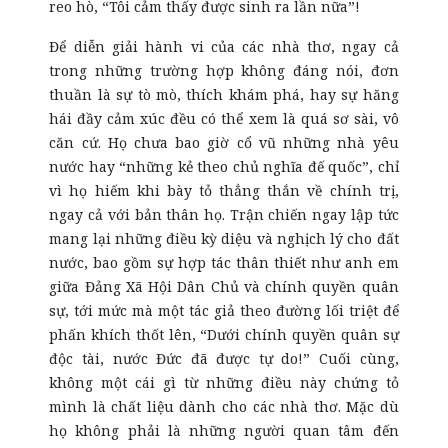
reo hò, “Tôi cảm thấy được sinh ra lần nữa”!
Để diễn giải hành vi của các nhà thơ, ngay cả
trong những trường hợp không đáng nói, đơn
thuần là sự tò mò, thích khám phá, hay sự hăng
hái đầy cảm xúc đều có thể xem là quá sơ sài, vô
căn cứ. Họ chưa bao giờ cổ vũ những nhà yêu
nước hay “những kẻ theo chủ nghĩa đế quốc”, chỉ
vì họ hiếm khi bày tỏ thẳng thắn về chính trị,
ngay cả với bản thân họ. Trận chiến ngay lập tức
mang lại những điều kỳ diệu và nghịch lý cho đất
nước, bao gồm sự hợp tác thân thiết như anh em
giữa Đảng Xã Hội Dân Chủ và chính quyền quân
sự, tới mức mà một tác giả theo đường lối triệt để
phấn khích thốt lên, “Dưới chính quyền quân sự
độc tài, nước Đức đã được tự do!” Cuối cùng,
không một cái gì từ những điều này chứng tỏ
mình là chất liệu dành cho các nhà thơ. Mặc dù
họ không phải là những người quan tâm đến