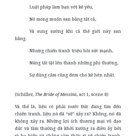
Luật pháp làm bạn với kẻ yếu,
Nó mong muốn san bằng tất cả,
Và sung sướng khi cả thế giới này san
bằng.
Nhưng chiến tranh triệu hồi sức mạnh,
Nâng tất tật lên thành những phi thường,
Sự dũng cảm cũng đem cho kẻ hèn nhát.
(Schiller,
The Bride of Messina
, act 1, scene 8)
Và thế là, liệu có phải nước Đức đang tìm đến
chiến tranh, liệu nó đã “sẽ” xảy ra? Không, nó đã
không xảy ra. Những lợi ích thương mại vô đạo
đức và tầm thường đã khởi xướng ra điều ấy bởi
vì họ hiểu và chẳng cảm thấy gì về chiến tranh.