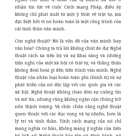
nhận tin tức về cuộc Cách mạng Pháp, điều ấy
không chỉ phát xuất từ một ý thức về trật tự, mà
đặc biệt bởi vì nó hoàn toàn là một công trình của
cái tinh thần văn minh.
Còn nghệ thuật? Nó là vấn đề của văn minh hay
văn hóa? Chúng ta trả lời không chút do dự: Nghệ
thuật cách xa tiến bộ và sự khai sáng và những
tiện nghi của một xã hội có trật tự, và thẳng thắn
không đoái hoài gì đến tiến trình văn minh. Nghệ
thuật của nhân loại hoàn toàn phi chính trị và sự
phát triển của nó độc lập với các quốc gia và các
xã hội. Nghệ thuật không chào đón sự cuồng tín
và mê tín, nhưng cũng không ngăn cản chúng trở
nên thịnh vượng. Và chắc chắn rằng nghệ thuật
quen thuộc với các dục vọng và tự nhiên, hơn là
lý trí và tinh thần. Tính cách mạng của nó chỉ
mang nghĩa cơ bản, không mang ý nghĩa của tiến
bộ lịch sử. Nghệ thuật bảo tồn và định hình, nó