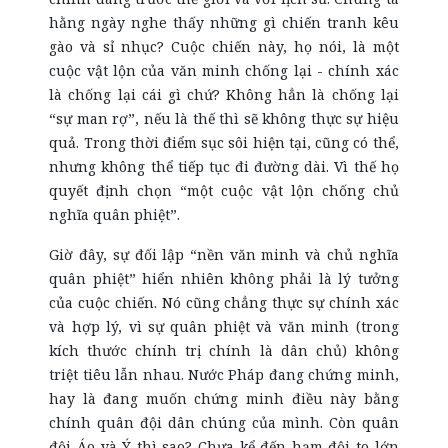
hằng ngày nghe thấy những gì chiến tranh kêu
gào và sỉ nhục? Cuộc chiến này, họ nói, là một
cuộc vật lộn của văn minh chống lại - chính xác
là chống lại cái gì chứ? Không hẳn là chống lại
“sự man rợ”, nếu là thế thì sẽ không thực sự hiệu
quả. Trong thời điểm sục sôi hiện tại, cũng có thể,
nhưng không thể tiếp tục đi đường dài. Vì thế họ
quyết định chọn “một cuộc vật lộn chống chủ
nghĩa quân phiệt”.
Giờ đây, sự đối lập “nền văn minh và chủ nghĩa
quân phiệt” hiển nhiên không phải là lý tưởng
của cuộc chiến. Nó cũng chẳng thực sự chính xác
và hợp lý, vì sự quân phiệt và văn minh (trong
kích thước chính trị chính là dân chủ) không
triệt tiêu lẫn nhau. Nước Pháp đang chứng minh,
hay là đang muốn chứng minh điều này bằng
chính quân đội dân chúng của mình. Còn quân
đội Áo và Ý thì sao? Chưa kể đến hạm đội to lớn