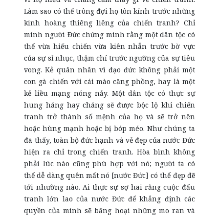
Làm sao có thể trông đợi họ tôn kính trước những
kinh hoàng thiêng liêng của chiến tranh? Chỉ
mình người Đức chứng minh rằng một dân tộc có
thể vừa hiếu chiến vừa kiên nhẫn trước bờ vực
của sự sỉ nhục, thậm chí trước ngưỡng của sự tiêu
vong. Kẻ quân nhân vì đạo đức không phải một
con gà chiến với cái mào căng phồng, hay là một
kẻ liều mạng nóng nảy. Một dân tộc có thực sự
hung hăng hay chăng sẽ được bộc lộ khi chiến
tranh trở thành số mệnh của họ và sẽ trở nên
hoặc hùng mạnh hoặc bị bóp méo. Như chúng ta
đã thấy, toàn bộ đức hạnh và vẻ đẹp của nước Đức
hiện ra chỉ trong chiến tranh. Hòa bình không
phải lúc nào cũng phù hợp với nó; người ta có
thể dễ dàng quên mất nó [nước Đức] có thể đẹp đẽ
tới nhường nào. Ai thực sự sợ hãi rằng cuộc đấu
tranh lớn lao của nước Đức để khẳng định các
quyền của mình sẽ băng hoại những mo ran và