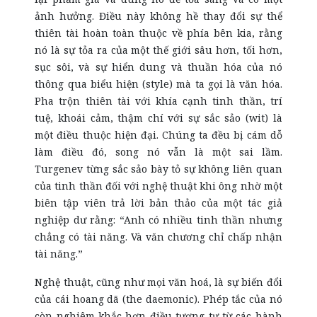
ảnh hưởng. Điều này không hề thay đổi sự thể
thiên tài hoàn toàn thuộc về phía bên kia, rằng
nó là sự tỏa ra của một thế giới sâu hơn, tối hơn,
sục sôi, và sự hiển dung và thuần hóa của nó
thông qua biểu hiện (style) mà ta gọi là văn hóa.
Pha trộn thiên tài với khía cạnh tinh thần, trí
tuệ, khoái cảm, thậm chí với sự sắc sảo (wit) là
một điều thuộc hiện đại. Chúng ta đều bị cám dỗ
làm điều đó, song nó vẫn là một sai lầm.
Turgenev từng sắc sảo bày tỏ sự không liên quan
của tinh thần đối với nghệ thuật khi ông nhờ một
biên tập viên trả lời bản thảo của một tác giả
nghiệp dư rằng: “Anh có nhiều tinh thần nhưng
chẳng có tài năng. Và văn chương chỉ chấp nhận
tài năng.”
Nghệ thuật, cũng như mọi văn hoá, là sự biến đổi
của cái hoang dã (the daemonic). Phép tắc của nó
còn nghiêm khắc hơn điều tương tự từ các hành