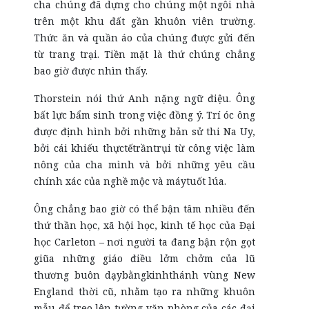
cha chúng đã dựng cho chúng một ngôi nhà
trên một khu đất gần khuôn viên trường.
Thức ăn và quần áo của chúng được gửi đến
từ trang trại. Tiền mặt là thứ chúng chẳng
bao giờ được nhìn thấy.
Thorstein nói thứ Anh nặng ngữ điệu. Ông
bất lực bẩm sinh trong việc đồng ý. Trí óc ông
được định hình bởi những bản sử thi Na Uy,
bởi cái khiếu thựctếtrầntrụi từ công việc làm
nông của cha mình và bởi những yêu cầu
chính xác của nghề mộc và máytuốt lúa.
Ông chẳng bao giờ có thể bận tâm nhiều đến
thứ thần học, xã hội học, kinh tế học của Đại
học Carleton – nơi người ta đang bận rộn gọt
giũa những giáo điều lởm chởm của lũ
thương buôn dạybằngkinhthánh vùng New
England thời cũ, nhằm tạo ra những khuôn
mẫu để treo lên tường văn phòng của các đại