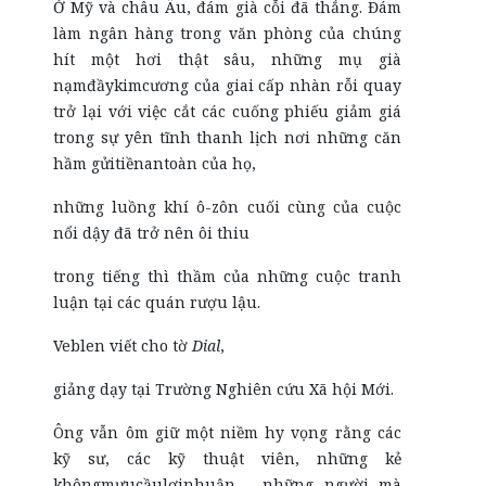
Ở Mỹ và châu Âu, đám già cỗi đã thắng. Đám
làm ngân hàng trong văn phòng của chúng
hít một hơi thật sâu, những mụ già
nạmđầykimcương của giai cấp nhàn rỗi quay
trở lại với việc cắt các cuống phiếu giảm giá
trong sự yên tĩnh thanh lịch nơi những căn
hầm gửitiềnantoàn của họ,
những luồng khí ô-zôn cuối cùng của cuộc
nổi dậy đã trở nên ôi thiu
trong tiếng thì thầm của những cuộc tranh
luận tại các quán rượu lậu.
Veblen viết cho tờ
Dial
,
giảng dạy tại Trường Nghiên cứu Xã hội Mới.
Ông vẫn ôm giữ một niềm hy vọng rằng các
kỹ sư, các kỹ thuật viên, những kẻ
khôngmưucầulợinhuận – những người mà