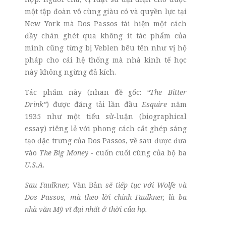
một tập đoàn vô cùng giàu có và quyền lực tại
New York mà Dos Pa
s
sos tái hiện một cách
đầy chán ghét qua không ít tác phẩm của
mình cũng từng bị Veblen bêu tên như vị hộ
pháp cho cái hệ thống mà nhà kinh tế học
này không ngừng đả kích.
Tác phẩm này (nhan đề gốc:
“The Bitter
Drink”
) được đăng tải lần đầu
Esquire
năm
1935 như một tiểu sử-luận (biographical
essay) riêng lẻ với phong cách cắt ghép sáng
tạo đặc trưng của Dos Passos, về sau được đưa
vào
The Big Money
- cuốn cuối cùng của bộ ba
U.S.A
.
Sau Faulkner,
Văn Bản
sẽ tiếp tục với Wolfe và
Dos Passos, mà theo lời chính Faulkner, là ba
nhà văn M
ỹ
vĩ đại nhất ở thời của họ.