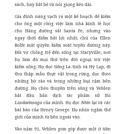
sách, hay bắt bẻ và nói giọng kéo dài.
Gia đình nàng vạch ra một kế hoạch để kiếm
cho ông một công việc làm nhà kinh tế học
cho Hãng đường sắt Santa Fe, nhưng vào
ngay thời điểm bất lợi nhất, chú của Ellen
Rolfe mất quyền kiểm soát tuyến đường này.
Đôi vợ chồng trẻ đến sống tại Stacyville, nơi
họ làm đủ mọi thứ trên đời ngoại trừ việc
kiếm sống. Họ đọc tiếng La-tinh và Hy Lạp, đi
thu thập mẫu thực vật trong rừng, dọc theo
những bờ rào và trong những bụi rậm bên
đường. Họ chèo thuyền trên sông và Veblen
bắt đầu bản dịch tác phẩm sử thi
Laxdaelasaga
của mình. Họ đọc
Nhìn lại
và các
bài báo của Henry George. Họ nhìn ngắm thế
giới của mình từ bên ngoài vào.
Vào năm 91, Veblen gom góp được một ít tiền