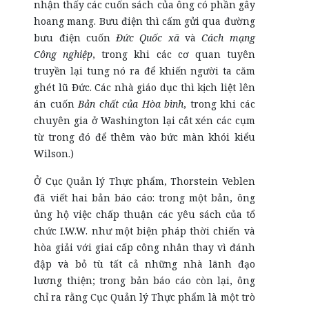
nhận thấy các cuốn sách của ông có phần gây
hoang mang. Bưu điện thì cấm gửi qua đường
bưu điện cuốn
Đức Quốc xã
và
Cách mạng
Công nghiệp
, trong khi các cơ quan tuyên
truyền lại tung nó ra để khiến người ta căm
ghét lũ Đức. Các nhà giáo dục thì kịch liệt lên
án cuốn
Bản chất của Hòa bình
, trong khi các
chuyên gia ở Washington lại cắt xén các cụm
từ trong đó để thêm vào bức màn khói kiểu
Wilson.)
Ở Cục Quản lý Thực phẩm, Thorstein Veblen
đã viết hai bản báo cáo: trong một bản, ông
ủng hộ việc chấp thuận các yêu sách của tổ
chức I.W.W. như một biện pháp thời chiến và
hòa giải với giai cấp công nhân thay vì đánh
đập và bỏ tù tất cả những nhà lãnh đạo
lương thiện; trong bản báo cáo còn lại, ông
chỉ ra rằng Cục Quản lý Thực phẩm là một trò