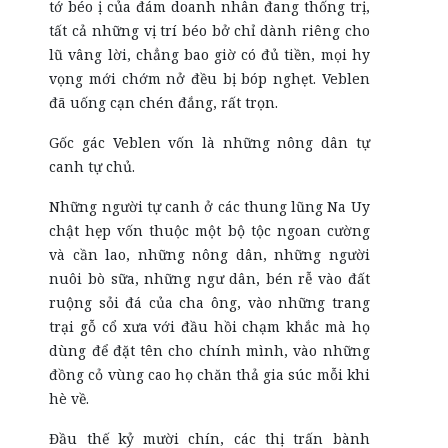
tớ béo ị của đám doanh nhân đang thống trị,
tất cả những vị trí béo bở chỉ dành riêng cho
lũ vâng lời, chẳng bao giờ có đủ tiền, mọi hy
vọng mới chớm nở đều bị bóp nghẹt. Veblen
đã uống cạn chén đắng, rất trọn.
Gốc gác Veblen vốn là những nông dân tự
canh tự chủ.
Những người tự canh ở các thung lũng Na Uy
chật hẹp vốn thuộc một bộ tộc ngoan cường
và cần lao, những nông dân, những người
nuôi bò sữa, những ngư dân, bén rễ vào đất
ruộng sỏi đá của cha ông, vào những trang
trại gỗ cổ xưa với đầu hồi chạm khắc mà họ
dùng để đặt tên cho chính mình, vào những
đồng cỏ vùng cao họ chăn thả gia súc mỗi khi
hè về.
Đầu thế kỷ mười chín, các thị trấn bành