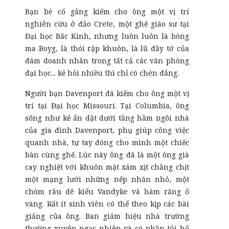
Bạn bè cố gắng kiếm cho ông một vị trí
nghiên cứu ở đảo Crete, một ghế giáo sư tại
Đại học Bắc Kinh, nhưng luôn luôn là bóng
ma Boyg, là thói rập khuôn, là lũ đầy tớ của
đám doanh nhân trong tất cả các văn phòng
đại học... kẻ hỏi nhiều thì chỉ có chén đắng.
Người bạn Davenport đã kiếm cho ông một vị
trí tại Đại học Missouri. Tại Columbia, ông
sống như kẻ ẩn dật dưới tầng hầm ngôi nhà
của gia đình Davenport, phụ giúp công việc
quanh nhà, tự tay đóng cho mình một chiếc
bàn cùng ghế. Lúc này ông đã là một ông già
cay nghiệt với khuôn mặt xám xịt chằng chịt
một mạng lưới những nếp nhăn nhỏ, một
chòm râu dê kiểu Vandyke và hàm răng ố
vàng. Rất ít sinh viên có thể theo kịp các bài
giảng của ông. Ban giám hiệu nhà trường
thường xuyên ngạc nhiên và có phần tủi hổ