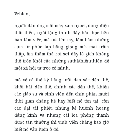
Veblen,
người đàn ông mặt mày xám ngoét, dáng điệu
thất thểu, ngồi lặng thinh đầy hằn học bên
bàn làm việc, má tựa lên tay, lầm bầm những
cụm từ phức tạp bằng giọng mỉa mai trầm
thấp, âm thầm thả rơi sợi dây lô gích không
thể trốn khỏi của những sựthậthiểnnhiên để
một xã hội tự treo cổ mình,
mổ xẻ cả thế kỷ bằng lưỡi dao sắc đến thế,
khôi hài đến thế, chính xác đến thế, khiến
các giáo sư và sinh viên đến chín phần mười
thời gian chẳng hề hay biết nó tồn tại, còn
các đại tài phiệt, những kẻ huênh hoang
đáng kính và những cái loa phóng thanh
được tán thưởng thì vĩnh viễn chẳng bao giờ
biết nó vẫn luôn ở đó.