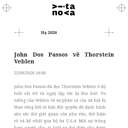
Hạ 2026
John Dos Passos về Thorstein
Veblen
22/06/2026 16:08
John Dos Pas
s
os đã đọc Thorstein Veblen ở độ
tuổi rất trẻ và ngay lập tức bị thu hút. Tư
tưởng của Veblen về sự phân rã của xã hội bị
thao túng bởi tư bản độc quyền đã định hình
sâu sắc thế giới quan của nhà văn, thể hiện
rõ và kỹ nhất qua bộ ba
U.S.A
. Một sự trùng
hợp: người cha, vị luật sư đại diện cho được