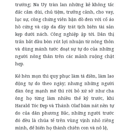
trướng; Na Uy tràn lan những kẻ không tấc
đấc cắm dùi, chủ tiệm, trưởng cảnh, cho vay,
lục sự, công chứng viên bận đồ đen với cổ áo
hồ cứng và cặp da đầy trát tịch biên tài sản
kẹp dưới nách. Công nghiệp ập tới. Dân thị
trấn bắt đầu bòn rút lợi nhuận từ nông thôn
và dùng mánh tước đoạt sự tự do của những
người nông thân trên các mảnh ruộng chật
hẹp.
Kẻ hèn mọn thì quy phục làm tá điền, làm lao
động tự do theo ngày; nhưng những người
đàn ông mạnh mẽ thì rời bỏ xứ sở như cha
ông họ từng làm nhiều thế kỷ trước, khi
Harald Tóc Đẹp và Thánh Olaf băm nát nền tự
do của dân phương Bắc, những người trước
đó đều là chúa tể trên vùng vịnh nhỏ riêng
mình, để biến họ thành chiên con và nô lệ,