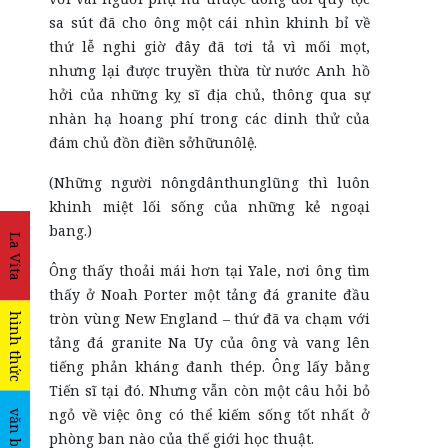
sa sút đã cho ông một cái nhìn khinh bỉ về
thứ lễ nghi giờ đây đã tơi tả vì mối mọt,
nhưng lại được truyền thừa từ nước Anh hồ
hởi của những kỵ sĩ địa chủ, thông qua sự
nhàn hạ hoang phí trong các dinh thử của
đám chủ đồn điền sởhữunôlệ.
(Những người nôngdânthunglũng thì luôn
khinh miệt lối sống của những kẻ ngoại
bang.)
La Vita
Ông thấy thoải mái hơn tại Yale, nơi ông tìm
thấy ở Noah Porter một tảng đá granite đầu
tròn vùng New England – thứ đã va chạm với
hình thức
tảng đá granite Na Uy của ông và vang lên
tiếng phản kháng đanh thép. Ông lấy bằng
Tiến sĩ tại đó. Nhưng vẫn còn một câu hỏi bỏ
ngỏ về việc ông có thể kiếm sống tốt nhất ở
văn bản
phòng ban nào của thế giới học thuật.