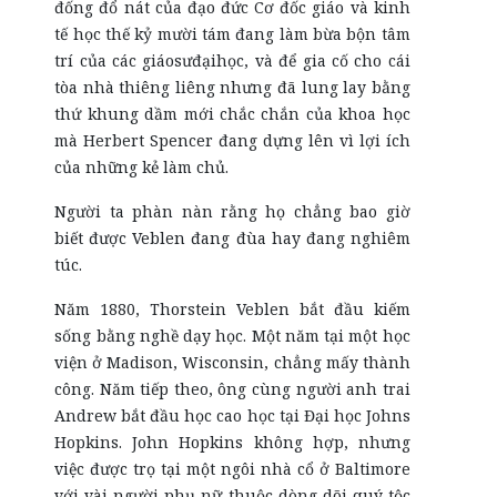
đống đổ nát của đạo đức Cơ đốc giáo và kinh
tế học thế kỷ mười tám đang làm bừa bộn tâm
trí của các giáosưđạihọc, và để gia cố cho cái
tòa nhà thiêng liêng nhưng đã lung lay bằng
thứ khung dầm mới chắc chắn của khoa học
mà Herbert Spencer đang dựng lên vì lợi ích
của những kẻ làm chủ.
Người ta phàn nàn rằng họ chẳng bao giờ
biết được Veblen đang đùa hay đang nghiêm
túc.
Năm 1880, Thorstein Veblen bắt đầu kiếm
sống bằng nghề dạy học. Một năm tại một học
viện ở Madison, Wisconsin, chẳng mấy thành
công. Năm tiếp theo, ông cùng người anh trai
Andrew bắt đầu học cao học tại Đại học Johns
Hopkins. John Hopkins không hợp, nhưng
việc được trọ tại một ngôi nhà cổ ở Baltimore
với vài người phụ nữ thuộc dòng dõi quý tộc