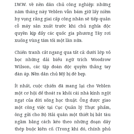
I.W.W. về nền dân chủ công nghiệp: những
năm tháng này Veblen vẫn bám giữ lấy niềm
hy vọng rằng giai cấp công nhân sẽ tiếp quản
cỗ máy sản xuất trước khi chủ nghĩa độc
quyền kịp đẩy các quốc gia phương Tây rơi
xuống vùng tăm tối một lần nữa.
Chiến tranh cắt ngang qua tất cả: dưới lớp vỏ
bọc những dải biểu ngữ trích Woodrow
Wilson, các tập đoàn độc quyền thẳng tay
đàn áp. Nền dân chủ Mỹ bị đè bẹp.
Ít nhất, cuộc chiến đã mang lại cho Veblen
một cơ hội để thoát ra khỏi cái nhà kính ngột
ngạt của đời sống học thuật. Ông được giao
một công việc tại Cục Quản lý Thực phẩm,
ông gửi cho Bộ Hải quân một thiết bị bắt tàu
ngầm bằng cách kéo theo những đoạn dây
thép buộc kiên cố. (Trong khi đó, chính phủ