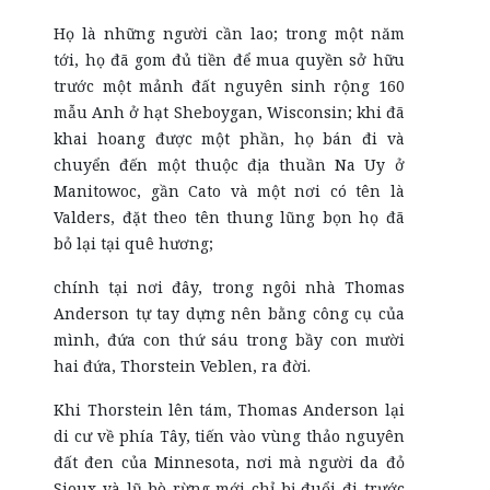
Họ là những người cần lao; trong một năm
tới, họ đã gom đủ tiền để mua quyền sở hữu
trước một mảnh đất nguyên sinh rộng 160
mẫu Anh ở hạt Sheboygan, Wisconsin; khi đã
khai hoang được một phần, họ bán đi và
chuyển đến một thuộc địa thuần Na Uy ở
Manitowoc, gần Cato và một nơi có tên là
Valders, đặt theo tên thung lũng bọn họ đã
bỏ lại tại quê hương;
chính tại nơi đây, trong ngôi nhà Thomas
Anderson tự tay dựng nên bằng công cụ của
mình, đứa con thứ sáu trong bầy con mười
hai đứa, Thorstein Veblen, ra đời.
Khi Thorstein lên tám, Thomas Anderson lại
di cư về phía Tây, tiến vào vùng thảo nguyên
đất đen của Minnesota, nơi mà người da đỏ
Sioux và lũ bò rừng mới chỉ bị đuổi đi trước