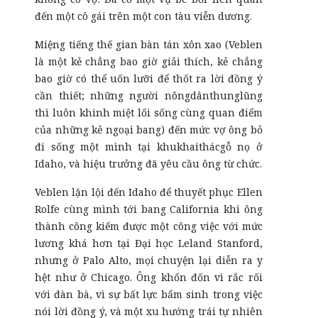
đến một cô gái trên một con tàu viễn dương.
Miệng tiếng thế gian bàn tán xôn xao (Veblen
là một kẻ chẳng bao giờ giải thích, kẻ chẳng
bao giờ có thể uốn lưỡi để thốt ra lời đồng ý
cần thiết; những người nôngdânthunglũng
thì luôn khinh miệt lối sống cùng quan điểm
của những kẻ ngoại bang) đến mức vợ ông bỏ
đi sống một mình tại khukhaithácgỗ nọ ở
Idaho, và hiệu trưởng đã yêu cầu ông từ chức.
Veblen lặn lội đến Idaho để thuyết phục Ellen
Rolfe cùng mình tới bang California khi ông
thành công kiếm được một công việc với mức
lương khá hơn tại Đại học Leland Stanford,
nhưng ở Palo Alto, mọi chuyện lại diễn ra y
hệt như ở Chicago. Ông khốn đốn vì rắc rối
với đàn bà, vì sự bất lực bẩm sinh trong việc
nói lời đồng ý, và một xu hướng trái tự nhiên