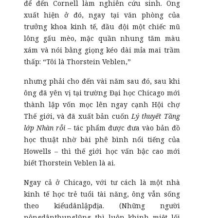
để đến Cornell làm nghiên cứu sinh. Ông
xuất hiện ở đó, ngay tại văn phòng của
trưởng khoa kinh tế, đầu đội một chiếc mũ
lông gấu mèo, mặc quần nhung tăm màu
xám và nói bằng giọng kéo dài mỉa mai trầm
thấp: “Tôi là Thorstein Veblen,”
nhưng phải cho đến vài năm sau đó, sau khi
ông đã yên vị tại trường Đại học Chicago mới
thành lập vốn mọc lên ngay cạnh Hội chợ
Thế giới, và đã xuất bản cuốn
Lý thuyết Tầng
lớp Nhàn rỗi
– tác phẩm được đưa vào bản đồ
học thuật nhờ bài phê bình nổi tiếng của
Howells – thì thế giới học vấn bậc cao mới
biết Thorstein Veblen là ai.
Ngay cả ở Chicago, với tư cách là một nhà
kinh tế học trẻ tuổi tài năng, ông vẫn sống
theo kiểudânlậpđịa. (Những người
nôngdânthunglũng thì luôn khinh miệt lối