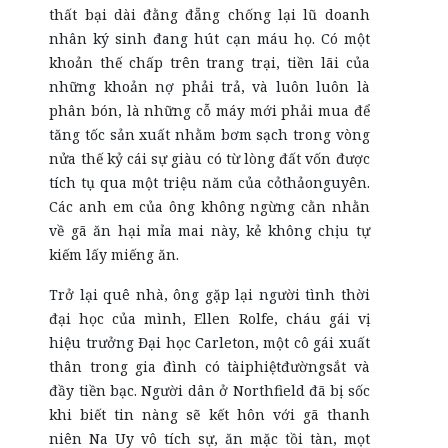
thất bại dài đằng đẵng chống lại lũ doanh
nhân ký sinh đang hút cạn máu họ. Có một
khoản thế chấp trên trang trại, tiền lãi của
những khoản nợ phải trả, và luôn luôn là
phân bón, là những cỗ máy mới phải mua để
tăng tốc sản xuất nhằm bơm sạch trong vòng
nửa thế kỷ cái sự giàu có từ lòng đất vốn được
tích tụ qua một triệu năm của cỏthảonguyên.
Các anh em của ông không ngừng cằn nhằn
về gã ăn hại mỉa mai này, kẻ không chịu tự
kiếm lấy miếng ăn.
Trở lại quê nhà, ông gặp lại người tình thời
đại học của mình, Ellen Rolfe, cháu gái vị
hiệu trưởng Đại học Carleton, một cô gái xuất
thân trong gia đình có tàiphiệtđườngsắt và
đầy tiền bạc. Người dân ở Northfield đã bị sốc
khi biết tin nàng sẽ kết hôn với gã thanh
niên Na Uy vô tích sự, ăn mặc tồi tàn, mọt