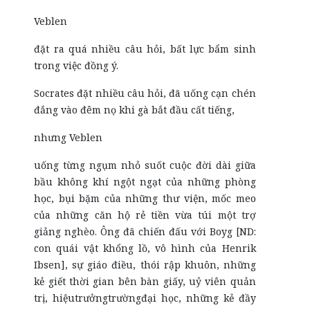
Veblen
đặt ra quá nhiều câu hỏi, bất lực bẩm sinh
trong việc đồng ý.
Socrates đặt nhiều câu hỏi, đã uống cạn chén
đắng vào đêm nọ khi gà bắt đầu cất tiếng,
nhưng Veblen
uống từng ngụm nhỏ suốt cuộc đời dài giữa
bầu không khí ngột ngạt của những phòng
học, bụi bặm của những thư viện, mốc meo
của những căn hộ rẻ tiền vừa túi một trợ
giảng nghèo. Ông đã chiến đấu với Boyg [ND:
con quái vật khổng lồ, vô hình của Henrik
Ibsen], sự giáo điều, thói rập khuôn, những
kẻ giết thời gian bên bàn giấy, uỷ viên quản
trị, hiệutrưởngtrườngđại học, những kẻ đầy