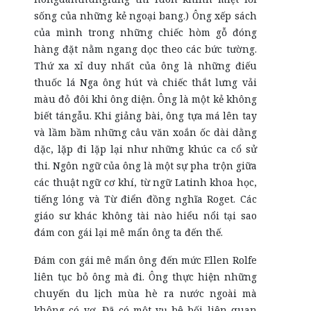
sống của những kẻ ngoại bang.) Ông xếp sách
của mình trong những chiếc hòm gỗ đóng
hàng đặt nằm ngang dọc theo các bức tường.
Thứ xa xỉ duy nhất của ông là những điếu
thuốc lá Nga ông hút và chiếc thắt lưng vải
màu đỏ đôi khi ông diện. Ông là một kẻ không
biết tángẫu. Khi giảng bài, ông tựa má lên tay
và lầm bầm những câu văn xoắn ốc dài dằng
dặc, lặp đi lặp lại như những khúc ca cổ sử
thi. Ngôn ngữ của ông là một sự pha trộn giữa
các thuật ngữ cơ khí, từ ngữ Latinh khoa học,
tiếng lóng và Từ điển đồng nghĩa Roget. Các
giáo sư khác không tài nào hiểu nổi tại sao
đám con gái lại mê mẩn ông ta đến thế.
Đám con gái mê mẩn ông đến mức Ellen Rolfe
liên tục bỏ ông mà đi. Ông thực hiện những
chuyến du lịch mùa hè ra nước ngoài mà
không có vợ. Đã có một vụ bê bối liên quan