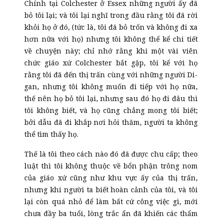
Chính tại Colchester ở Essex những người ấy đã
bỏ tôi lại; và tôi lại nghĩ trong đầu rằng tôi đã rời
khỏi họ ở đó, (tức là, tôi đã bỏ trốn và không đi xa
hơn nữa với họ) nhưng tôi không thể kể chi tiết
về chuyện này; chỉ nhớ rằng khi một vài viên
chức giáo xứ Colchester bắt gặp, tôi kể với họ
rằng tôi đã đến thị trấn cùng với những người Di-
gan, nhưng tôi không muốn đi tiếp với họ nữa,
thế nên họ bỏ tôi lại, nhưng sau đó họ đi đâu thì
tôi không biết, và họ cũng chẳng mong tôi biết;
bởi dẫu đã đi khắp nơi hỏi thăm, người ta không
thể tìm thấy họ.
Thế là tôi theo cách nào đó đã được chu cấp; theo
luật thì tôi không thuộc về bổn phận trông nom
của giáo xứ cũng như khu vực ấy của thị trấn,
nhưng khi người ta biết hoàn cảnh của tôi, và tôi
lại còn quá nhỏ để làm bất cứ công việc gì, mới
chưa đầy ba tuổi, lòng trắc ẩn đã khiến các thẩm