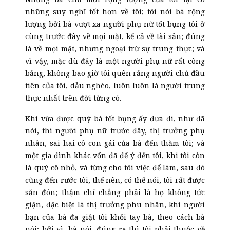
những suy nghĩ tốt hơn về tôi; tôi nói bà rộng
lượng bởi bà vượt xa người phụ nữ tốt bụng tôi ở
cùng trước đây về mọi mặt, kể cả về tài sản; đúng
là về mọi mặt, nhưng ngoại trừ sự trung thực; và
vì vậy, mặc dù đây là một người phụ nữ rất công
bằng, không bao giờ tôi quên rằng người chủ đầu
tiên của tôi, dẫu nghèo, luôn luôn là người trung
thực nhất trên đời từng có.
Khi vừa được quý bà tốt bụng ấy đưa đi, như đã
nói, thì người phụ nữ trước đây, thị trưởng phụ
nhân, sai hai cô con gái của bà đến thăm tôi; và
một gia đình khác vốn đã để ý đến tôi, khi tôi còn
là quý cô nhỏ, và từng cho tôi việc để làm, sau đó
cũng đến rước tôi, thế nên, có thể nói, tôi rất được
săn đón; thậm chí chẳng phải là họ không tức
giận, đặc biệt là thị trưởng phu nhân, khi người
bạn của bà đã giật tôi khỏi tay bà, theo cách bà
nói; bởi vì, bà nói, đúng ra thì tôi phải thuộc về