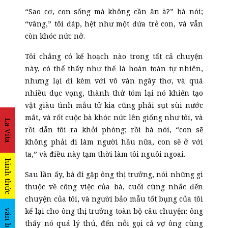
“Sao cơ, con sống mà không cần ăn à?” bà nói;
“vâng,” tôi đáp, hệt như một đứa trẻ con, và vẫn
còn khóc nức nở.
Tôi chẳng có kế hoạch nào trong tất cả chuyện
này, có thể thấy như thế là hoàn toàn tự nhiên,
nhưng lại đi kèm với vô vàn ngây thơ, và quá
nhiều dục vọng, thành thử tóm lại nó khiến tạo
vật giàu tình mẫu tử kia cũng phải sụt sùi nước
mắt, và rốt cuộc bà khóc nức lên giống như tôi, và
La Vita
rồi dẫn tôi ra khỏi phòng; rồi bà nói, “con sẽ
không phải đi làm người hầu nữa, con sẽ ở với
ta,” và điều này tạm thời làm tôi nguôi ngoai.
hình thức
Sau lần ấy, bà đi gặp ông thị trưởng, nói những gì
thuộc về công việc của bà, cuối cùng nhắc đến
chuyện của tôi, và người bảo mẫu tốt bụng của tôi
kể lại cho ông thị trưởng toàn bộ câu chuyện: ông
văn bản
thấy nó quá lý thú, đến nỗi gọi cả vợ ông cùng