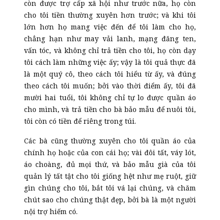
còn được trợ cấp xã hội như trước nữa, họ còn
cho tôi tiền thường xuyên hơn trước; và khi tôi
lớn hơn họ mang việc đến để tôi làm cho họ,
chẳng hạn như may vải lanh, mạng đăng ten,
vấn tóc, và không chỉ trả tiền cho tôi, họ còn dạy
tôi cách làm những việc ấy; vậy là tôi quả thực đã
là một quý cô, theo cách tôi hiểu từ ấy, và đúng
theo cách tôi muốn; bởi vào thời điểm ấy, tôi đã
mười hai tuổi, tôi không chỉ tự lo được quần áo
cho mình, và trả tiền cho bà bảo mẫu để nuôi tôi,
tôi còn có tiền để riêng trong túi.
Các bà cũng thường xuyên cho tôi quần áo của
chính họ hoặc của con cái họ; vài đôi tất, váy lót,
áo choàng, đủ mọi thứ, và bảo mẫu già của tôi
quản lý tất tật cho tôi giống hệt như mẹ ruột, giữ
gìn chúng cho tôi, bắt tôi vá lại chúng, và chăm
chút sao cho chúng thật đẹp, bởi bà là một người
nội trợ hiếm có.