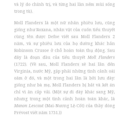
và lý do chính trị, và từng hai lần nếm mùi sống
trong tù).
Moll Flanders là một nữ nhân phiêu lưu, cũng
giống như Roxana, nhân vật của cuốn tiểu thuyết
cùng tên được Defoe viết sau Moll Flanders 2
năm, và sự phiêu lưu của họ dường khác hẳn
Robinson Crusoe ở chỗ hoàn toàn thụ động. Sau
đây là đoạn đầu của tiểu thuyết
Moll Flanders
(1722). (Về sau, Moll Flanders sẽ hai lần đến
Virginia, nước Mỹ, gặp phải những tình cảnh oái
oăm ở đó, và một trong hai lần là bởi lưu đày:
giống như bà mẹ, Moll Flanders bị bắt và kết án
chỉ vì ăn cắp vải. (Một sự đi đày khác sang Mỹ,
nhưng trong một tình cảnh hoàn toàn khác, là
Manon Lescaut
(Mai-Nương Lệ-Cốt) của thầy dòng
Prévost viết năm 1731.))