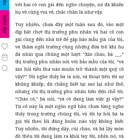
với hai cô con gái đến nghe chuyện, nó đã khiến
họ vô cùng vui vẻ, chắc chắn là như vậy.
biểu đạt
Tuy nhiên, chưa đầy một tuần sau đó, vào một
dịp bất chợt thị trưởng phu nhân và hai cô con
gái cùng đến nhà trẻ để gặp bảo mẫu già của tôi,
và thăm ngôi trường cùng những đứa trẻ: khi họ
đã nhìn qua chúng một lượt: “Xin chào, bà ___,”
thị trưởng phu nhân nói với bảo mẫu của tôi, “và
xin hỏi tiểu thư nào muốn trở thành một quý cô
vậy?” Tôi nghe thấy bà ta nói, và thoạt tiên tôi sợ
khủng khiếp, dù chẳng biết tại sao lại như thế;
nhưng rồi thị trưởng phu nhân tiến đến chỗ tôi.
“Chào cô,” bà nói, “và cô đang làm việc gì vậy?”
Từ
cô
này là một ngôn ngữ hầu chưa từng nghe
thấy trong trường chúng tôi, và tôi tự hỏi bà ta
gọi tôi theo lối đáng buồn nào vậy không biết.
Tuy nhiên, tôi đứng dậy, cúi chào, và bà lấy món
đồ thêu tôi đang làm ra khỏi tay tôi, nhìn nó, và