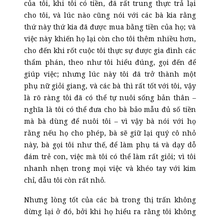
của tôi, khi tôi có tiền, đã rất trung thực trả lại
cho tôi, và lúc nào cũng nói với các bà kia rằng
thứ này thứ kia đã được mua bằng tiền của họ; và
việc này khiến họ lại còn cho tôi thêm nhiều hơn,
cho đến khi rốt cuộc tôi thực sự được gia đình các
thẩm phán, theo như tôi hiểu đúng, gọi đến để
giúp việc; nhưng lúc này tôi đã trở thành một
phụ nữ giỏi giang, và các bà thì rất tốt với tôi, vậy
là rõ ràng tôi đã có thể tự nuôi sống bản thân –
nghĩa là tôi có thể đưa cho bà bảo mẫu đủ số tiền
mà bà dùng để nuôi tôi – vì vậy bà nói với họ
rằng nếu họ cho phép, bà sẽ giữ lại quý cô nhỏ
này, bà gọi tôi như thế, để làm phụ tá và dạy dỗ
đám trẻ con, việc mà tôi có thể làm rất giỏi; vì tôi
nhanh nhẹn trong mọi việc và khéo tay với kim
chỉ, dẫu tôi còn rất nhỏ.
Nhưng lòng tốt của các bà trong thị trấn không
dừng lại ở đó, bởi khi họ hiểu ra rằng tôi không