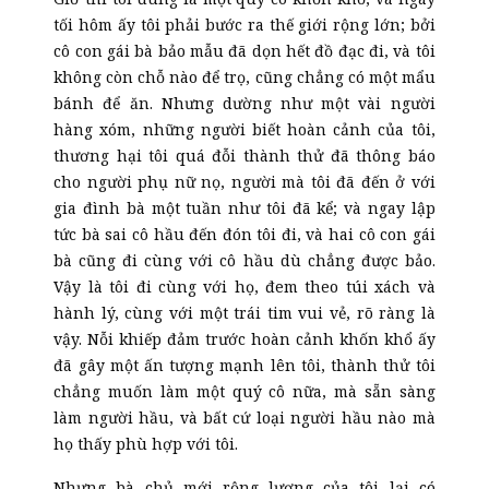
tối hôm ấy tôi phải bước ra thế giới rộng lớn; bởi
cô con gái bà bảo mẫu đã dọn hết đồ đạc đi, và tôi
không còn chỗ nào để trọ, cũng chẳng có một mẩu
bánh để ăn. Nhưng dường như một vài người
hàng xóm, những người biết hoàn cảnh của tôi,
thương hại tôi quá đỗi thành thử đã thông báo
cho người phụ nữ nọ, người mà tôi đã đến ở với
gia đình bà một tuần như tôi đã kể; và ngay lập
tức bà sai cô hầu đến đón tôi đi, và hai cô con gái
bà cũng đi cùng với cô hầu dù chẳng được bảo.
Vậy là tôi đi cùng với họ, đem theo túi xách và
hành lý, cùng với một trái tim vui vẻ, rõ ràng là
vậy. Nỗi khiếp đảm trước hoàn cảnh khốn khổ ấy
đã gây một ấn tượng mạnh lên tôi, thành thử tôi
chẳng muốn làm một quý cô nữa, mà sẵn sàng
làm người hầu, và bất cứ loại người hầu nào mà
họ thấy phù hợp với tôi.
Nhưng bà chủ mới rộng lượng của tôi lại có