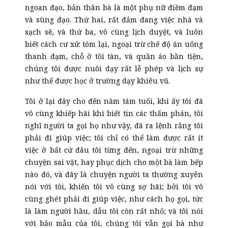
ngoan đạo, bản thân bà là một phụ nữ điềm đạm
và sùng đạo. Thứ hai, rất đảm đang việc nhà và
sạch sẽ, và thứ ba, vô cùng lịch duyệt, và luôn
biết cách cư xử: tóm lại, ngoại trừ chế độ ăn uống
thanh đạm, chỗ ở tồi tàn, và quần áo bần tiện,
chúng tôi được nuôi dạy rất lễ phép và lịch sự
như thể được học ở trường dạy khiêu vũ.
Tôi ở lại đây cho đến năm tám tuổi, khi ấy tôi đã
vô cùng khiếp hãi khi biết tin các thẩm phán, tôi
nghĩ người ta gọi họ như vậy, đã ra lệnh rằng tôi
phải đi giúp việc; tôi chỉ có thể làm được rất ít
việc ở bất cứ đâu tôi từng đến, ngoại trừ những
chuyện sai vặt, hay phục dịch cho một bà làm bếp
nào đó, và đây là chuyện người ta thường xuyên
nói với tôi, khiến tôi vô cùng sợ hãi; bởi tôi vô
cùng ghét phải đi giúp việc, như cách họ gọi, tức
là làm người hầu, dẫu tôi còn rất nhỏ; và tôi nói
với bảo mẫu của tôi, chúng tôi vẫn gọi bà như