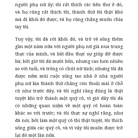
người phụ nữ ấy; tôi rất thích các tiểu thư ở đó,
và họ cũng rất thích tôi, thành thử tôi thật khó
mà đi khỏi đó được, và họ cũng chẳng muốn chia
tay tôi.
Tuy vậy, tôi đã rời khỏi đó, và trở về sống thêm
gần một năm nữa với người phụ nữ già nua trung
thực của mình, và bắt đầu thực sự giúp đỡ được
bà; bởi giờ tôi đã mười bốn, nhưng cao hơn nhiều
so với tuổi, và trông có chút nữ tính; nhưng tôi đã
được nếm mùi cuộc sống tao nhã ở nhà người
phụ nữ kia thành thử chẳng còn thoải mái ở chỗ
cũ như trước đây, và tôi nghĩ rằng đúng là thật
tuyệt khi trở thành một quý cô, vì giờ đây tôi đã
có những quan niệm về một quý cô hoàn toàn
khác so với trước; và tôi thực sự nghĩ rằng, như
đã nói, bởi làm một quý cô thì thật tuyệt, tôi thích
sống giữa các quý cô, và vì vậy tôi muốn được trở
lại đó một lần nữa.