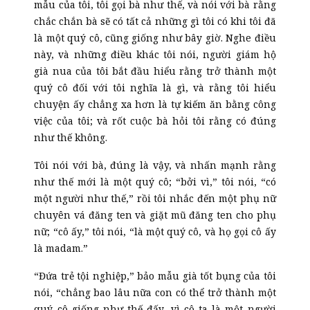
mẫu của tôi, tôi gọi bà như thế, và nói với bà rằng
chắc chắn bà sẽ có tất cả những gì tôi có khi tôi đã
là một quý cô, cũng giống như bây giờ. Nghe điều
này, và những điều khác tôi nói, người giám hộ
già nua của tôi bắt đầu hiểu rằng trở thành một
quý cô đối với tôi nghĩa là gì, và rằng tôi hiểu
chuyện ấy chẳng xa hơn là tự kiếm ăn bằng công
việc của tôi; và rốt cuộc bà hỏi tôi rằng có đúng
như thế không.
Tôi nói với bà, đúng là vậy, và nhấn mạnh rằng
như thế mới là một quý cô; “bởi vì,” tôi nói, “có
một người như thế,” rồi tôi nhắc đến một phụ nữ
chuyên vá đăng ten và giặt mũ đăng ten cho phụ
nữ; “cô ấy,” tôi nói, “là một quý cô, và họ gọi cô ấy
là madam.”
“Đứa trẻ tội nghiệp,” bảo mẫu già tốt bụng của tôi
nói, “chẳng bao lâu nữa con có thể trở thành một
quý cô giống như thế đấy, vì cô ta là một người