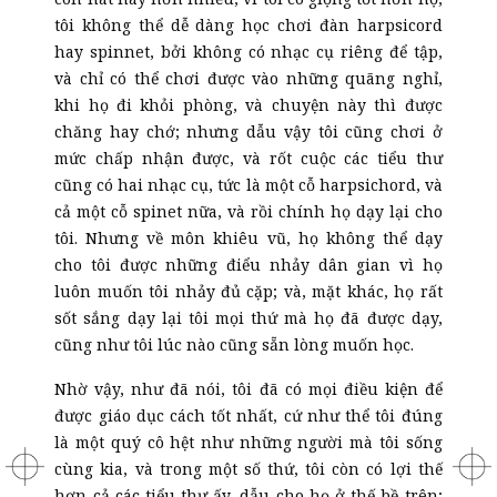
tôi không thể dễ dàng học chơi đàn harpsicord
hay spinnet, bởi không có nhạc cụ riêng để tập,
và chỉ có thể chơi được vào những quãng nghỉ,
khi họ đi khỏi phòng, và chuyện này thì được
chăng hay chớ; nhưng dẫu vậy tôi cũng chơi ở
mức chấp nhận được, và rốt cuộc các tiểu thư
cũng có hai nhạc cụ, tức là một cỗ harpsichord, và
cả một cỗ spinet nữa, và rồi chính họ dạy lại cho
tôi. Nhưng về môn khiêu vũ, họ không thể dạy
cho tôi được những điểu nhảy dân gian vì họ
luôn muốn tôi nhảy đủ cặp; và, mặt khác, họ rất
sốt sắng dạy lại tôi mọi thứ mà họ đã được dạy,
cũng như tôi lúc nào cũng sẵn lòng muốn học.
Nhờ vậy, như đã nói, tôi đã có mọi điều kiện để
được giáo dục cách tốt nhất, cứ như thể tôi đúng
là một quý cô hệt như những người mà tôi sống
cùng kia, và trong một số thứ, tôi còn có lợi thế
hơn cả các tiểu thư ấy, dẫu cho họ ở thế bề trên;