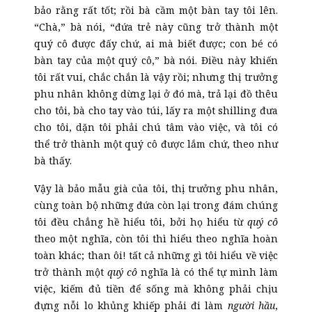
bảo rằng rất tốt; rồi bà cầm một bàn tay tôi lên.
“Chà,” bà nói, “đứa trẻ này cũng trở thành một
quý cô được đấy chứ, ai mà biết được; con bé có
bàn tay của một quý cô,” bà nói. Điều này khiến
tôi rất vui, chắc chắn là vậy rồi; nhưng thị trưởng
phu nhân không dừng lại ở đó mà, trả lại đồ thêu
cho tôi, bà cho tay vào túi, lấy ra một shilling đưa
cho tôi, dặn tôi phải chú tâm vào việc, và tôi có
thể trở thành một quý cô được lắm chứ, theo như
bà thấy.
Vậy là bảo mẫu già của tôi, thị trưởng phu nhân,
cùng toàn bộ những đứa còn lại trong đám chúng
tôi đều chẳng hề hiểu tôi, bởi họ hiểu từ
quý cô
theo một nghĩa, còn tôi thì hiểu theo nghĩa hoàn
toàn khác; than ôi! tất cả những gì tôi hiểu về việc
trở thành một
quý cô
nghĩa là có thể tự mình làm
việc, kiếm đủ tiền để sống mà không phải chịu
đựng nỗi lo khủng khiếp phải đi làm
người hầu
,