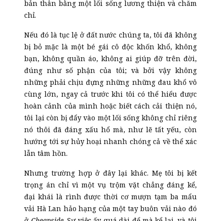
bản thân bằng một lối sống lương thiện và chăm
chỉ.
Nếu đó là tục lệ ở đất nước chúng ta, tôi đã không
bị bỏ mặc là một bé gái cô độc khốn khổ, không
bạn, không quần áo, không ai giúp đỡ trên đời,
đúng như số phận của tôi; và bởi vậy không
những phải chịu đựng những những đau khổ vô
cùng lớn, ngay cả trước khi tôi có thể hiểu được
hoàn cảnh của mình hoặc biết cách cải thiện nó,
tôi lại còn bị đẩy vào một lối sống không chỉ riêng
nó thôi đã đáng xấu hổ mà, như lẽ tất yếu, còn
hướng tới sự hủy hoại nhanh chóng cả về thể xác
lẫn tâm hồn.
Nhưng trường hợp ở đây lại khác. Mẹ tôi bị kết
trọng án chỉ vì một vụ trộm vặt chẳng đáng kể,
đại khái là rình được thời cơ mượn tạm ba mẩu
vải Hà Lan hảo hạng của một tay buôn vải nào đó
ở
Cheapside
. Sự việc ấy quá dài để mà kể lại, và tôi