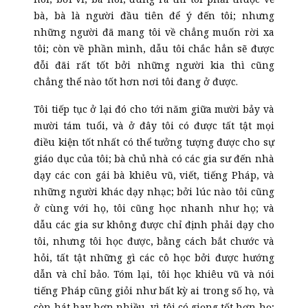
bà, bà là người đầu tiên để ý đến tôi; nhưng
những người đã mang tôi về chẳng muốn rời xa
tôi; còn về phần mình, dẫu tôi chắc hẳn sẽ được
đỗi đãi rất tốt bởi những người kia thì cũng
chẳng thể nào tốt hơn nơi tôi đang ở được.
Tôi tiếp tục ở lại đó cho tới năm giữa mười bảy và
mười tám tuổi, và ở đây tôi có được tất tật mọi
điều kiện tốt nhất có thể tưởng tượng được cho sự
giáo dục của tôi; bà chủ nhà có các gia sư đến nhà
dạy các con gái bà khiêu vũ, viết, tiếng Pháp, và
những người khác dạy nhạc; bởi lúc nào tôi cũng
ở cùng với họ, tôi cũng học nhanh như họ; và
dẫu các gia sư không được chỉ định phải dạy cho
tôi, nhưng tôi học được, bằng cách bắt chước và
hỏi, tất tật những gì các cô học bởi được hướng
dẫn và chỉ bảo. Tóm lại, tôi học khiêu vũ và nói
tiếng Pháp cũng giỏi như bất kỳ ai trong số họ, và
còn hát hay hơn nhiều, vì tôi có giọng tốt hơn họ;