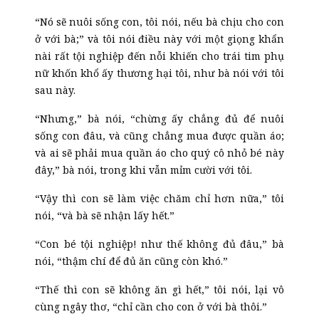
“Nó sẽ nuôi sống con, tôi nói, nếu bà chịu cho con
ở với bà;” và tôi nói điều này với một giọng khẩn
nài rất tội nghiệp đến nỗi khiến cho trái tim phụ
nữ khốn khổ ấy thương hại tôi, như bà nói với tôi
sau này.
“Nhưng,” bà nói, “chừng ấy chẳng đủ để nuôi
sống con đâu, và cũng chẳng mua được quần áo;
và ai sẽ phải mua quần áo cho quý cô nhỏ bé này
đây,” bà nói, trong khi vẫn mỉm cười với tôi.
“Vậy thì con sẽ làm việc chăm chỉ hơn nữa,” tôi
nói, “và bà sẽ nhận lấy hết.”
“Con bé tội nghiệp! như thế không đủ đâu,” bà
nói, “thậm chí để đủ ăn cũng còn khó.”
“Thế thì con sẽ không ăn gì hết,” tôi nói, lại vô
cùng ngây thơ, “chỉ cần cho con ở với bà thôi.”