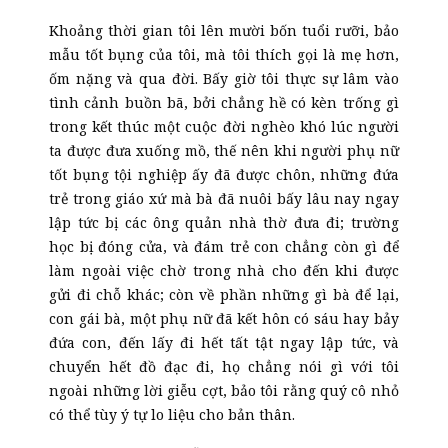
Khoảng thời gian tôi lên mười bốn tuổi rưỡi, bảo
mẫu tốt bụng của tôi, mà tôi thích gọi là mẹ hơn,
ốm nặng và qua đời. Bấy giờ tôi thực sự lâm vào
tình cảnh buồn bã, bởi chẳng hề có kèn trống gì
trong kết thúc một cuộc đời nghèo khó lúc người
ta được đưa xuống mồ, thế nên khi người phụ nữ
tốt bụng tội nghiệp ấy đã được chôn, những đứa
trẻ trong giáo xứ mà bà đã nuôi bấy lâu nay ngay
lập tức bị các ông quản nhà thờ đưa đi; trường
học bị đóng cửa, và đám trẻ con chẳng còn gì để
làm ngoài việc chờ trong nhà cho đến khi được
gửi đi chỗ khác; còn về phần những gì bà để lại,
con gái bà, một phụ nữ đã kết hôn có sáu hay bảy
đứa con, đến lấy đi hết tất tật ngay lập tức, và
chuyển hết đồ đạc đi, họ chẳng nói gì với tôi
ngoài những lời giễu cợt, bảo tôi rằng quý cô nhỏ
có thể tùy ý tự lo liệu cho bản thân.