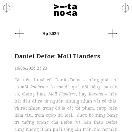
Hạ 2026
Daniel Defoe: Moll Flanders
16/06/2026 23:23
Các tiểu thuyết của Daniel Defoe – chẳng phải chỉ
có mỗi
Robinson Crusoe
đã quá nổi tiếng mà còn
có, chẳng hạn,
Moll Flanders
, hay
Roxana
– hầu
hết đều đi ra từ nguồn những nhân vật có thật,
và rất nhiều trong đó là các tội phạm, cướp biển
đắm tàu, trộm cướp đủ loại… được bổ sung bằng
trí tưởng tượng của Defoe (và bản thân Defoe
cũng không ít lần phải sống lẩn trốn, bởi nợ nần