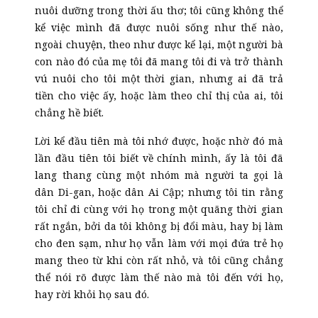
nuôi dưỡng trong thời ấu thơ; tôi cũng không thể
kể việc mình đã được nuôi sống như thế nào,
ngoài chuyện, theo như được kể lại, một người bà
con nào đó của mẹ tôi đã mang tôi đi và trở thành
vú nuôi cho tôi một thời gian, nhưng ai đã trả
tiền cho việc ấy, hoặc làm theo chỉ thị của ai, tôi
chẳng hề biết.
Lời kể đầu tiên mà tôi nhớ được, hoặc nhờ đó mà
lần đầu tiên tôi biết về chính mình, ấy là tôi đã
lang thang cùng một nhóm mà người ta gọi là
dân Di-gan, hoặc dân Ai Cập; nhưng tôi tin rằng
tôi chỉ đi cùng với họ trong một quãng thời gian
rất ngắn, bởi da tôi không bị đổi màu, hay bị làm
cho đen sạm, như họ vẫn làm với mọi đứa trẻ họ
mang theo từ khi còn rất nhỏ, và tôi cũng chẳng
thể nói rõ được làm thế nào mà tôi đến với họ,
hay rời khỏi họ sau đó.