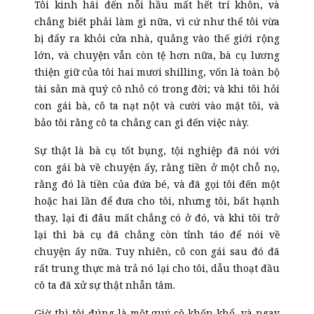
Tôi kinh hãi đến nỗi hầu mất hết trí khôn, và
chẳng biết phải làm gì nữa, vì cứ như thể tôi vừa
bị đẩy ra khỏi cửa nhà, quẳng vào thế giới rộng
lớn, và chuyện vẫn còn tệ hơn nữa, bà cụ lương
thiện giữ của tôi hai mươi shilling, vốn là toàn bộ
tài sản mà quý cô nhỏ có trong đời; và khi tôi hỏi
con gái bà, cô ta nạt nột và cười vào mặt tôi, và
bảo tôi rằng cô ta chẳng can gì đến việc này.
Sự thật là bà cụ tốt bụng, tội nghiệp đã nói với
con gái bà về chuyện ấy, rằng tiền ở một chỗ nọ,
rằng đó là tiền của đứa bé, và đã gọi tôi đến một
hoặc hai lần để đưa cho tôi, nhưng tôi, bất hạnh
thay, lại đi đâu mất chẳng có ở đó, và khi tôi trở
lại thì bà cụ đã chẳng còn tỉnh táo để nói về
chuyện ấy nữa. Tuy nhiên, cô con gái sau đó đã
rất trung thực mà trả nó lại cho tôi, dẫu thoạt đầu
cô ta đã xử sự thật nhẫn tâm.
Giờ thì tôi đúng là một quý cô khốn khổ, và ngay