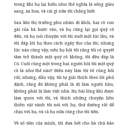
trong khi họ lại hiểu như thế nghĩa là sống giàu
sang, xa hoa, và cái gì nữa tôi chẳng biết.
Sau khi thị trưởng phu nhân đi khỏi, hai cô con
gái của bà bước vào, và họ cũng lại gọi quý cô
đến, và họ nói chuyện với tôi suốt một lúc lâu, và
tôi đáp lời họ theo cách ngây thơ của tôi; nhưng
lúc nào cũng vậy, nếu họ hỏi tôi rằng tôi có quyết
tâm trở thành một quý cô không, tôi đều đáp là
Có. Cuối cùng một trong hai người hỏi tôi một quý
cô là như thế nào? Điều này làm tôi vô cùng bối
rối; nhưng, dẫu vậy, tôi tự giải thích theo lối phủ
định, rằng đó không phải là đi làm người hầu,
không phải là làm việc nhà. Họ hài lòng khi được
làm quen với tôi, và thích những chuyện liên
thiên vặt vãnh tôi nói với họ, thứ dường rất dễ
chịu với họ, và cả họ nữa cũng cho tôi tiền.
Về số tiền của mình, tôi đưa hết cho bà chủ-bảo