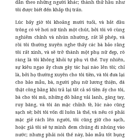
dẫn theo những người khác; thành thử hầu như
tôi được biết đến khắp thị trấn.
Lúc bấy giờ tôi khoảng mười tuổi, và bắt đầu
trông có vẻ hơi nữ tính một chút, bởi tôi vô cùng
nghiêm chỉnh và nhún nhường, rất lễ phép, và
rồi tôi thường xuyên nghe thấy các bà bảo rằng
tôi rất xinh, và sẽ trở thành một phụ nữ đẹp, rõ
ràng là tôi không khỏi tự phụ vì thế. Tuy nhiên,
sự kiêu ngạo ấy chưa gây tác hại nào lên tôi; chỉ
là, bởi họ thường xuyên cho tôi tiền, và tôi đưa lại
cho bảo mẫu, bà, người phụ nữ lương thiện, đã
thật công bằng khi trả lại tất cả số tiền ấy cho tôi,
bà cho tôi mũ, những đồ bằng vải lanh, găng tay,
ruy băng, và tôi ăn mặc chỉnh tề, lúc nào cũng
sạch sẽ; bởi tôi vốn dĩ luôn là thế, và nếu có phải
mặc giẻ rách lên người, tôi cũng giữ cho sạch,
hoặc giả tôi sẽ tự mình đem chúng đi nhúng vào
nước; nhưng phải nói thế này, bảo mẫu tốt bụng