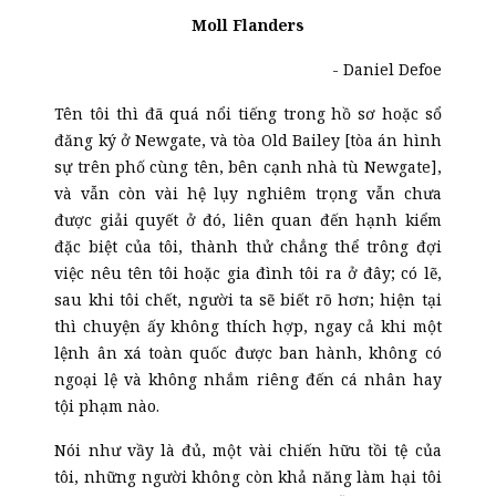
Moll Flanders
- Daniel Defoe
Tên tôi thì đã quá nổi tiếng trong hồ sơ hoặc sổ
đăng ký ở Newgate, và tòa Old Bailey [tòa án hình
sự trên phố cùng tên, bên cạnh nhà tù Newgate],
và vẫn còn vài hệ lụy nghiêm trọng vẫn chưa
được giải quyết ở đó, liên quan đến hạnh kiểm
đặc biệt của tôi, thành thử chẳng thể trông đợi
việc nêu tên tôi hoặc gia đình tôi ra ở đây; có lẽ,
sau khi tôi chết, người ta sẽ biết rõ hơn; hiện tại
thì chuyện ấy không thích hợp, ngay cả khi một
lệnh ân xá toàn quốc được ban hành, không có
ngoại lệ và không nhắm riêng đến cá nhân hay
tội phạm nào.
Nói như vầy là đủ, một vài chiến hữu tồi tệ của
tôi, những người không còn khả năng làm hại tôi