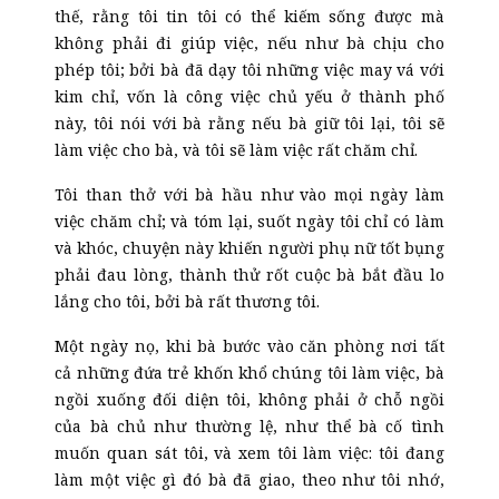
thế, rằng tôi tin tôi có thể kiếm sống được mà
không phải đi giúp việc, nếu như bà chịu cho
phép tôi; bởi bà đã dạy tôi những việc may vá với
kim chỉ, vốn là công việc chủ yếu ở thành phố
này, tôi nói với bà rằng nếu bà giữ tôi lại, tôi sẽ
làm việc cho bà, và tôi sẽ làm việc rất chăm chỉ.
Tôi than thở với bà hầu như vào mọi ngày làm
việc chăm chỉ; và tóm lại, suốt ngày tôi chỉ có làm
và khóc, chuyện này khiến người phụ nữ tốt bụng
phải đau lòng, thành thử rốt cuộc bà bắt đầu lo
lắng cho tôi, bởi bà rất thương tôi.
Một ngày nọ, khi bà bước vào căn phòng nơi tất
cả những đứa trẻ khốn khổ chúng tôi làm việc, bà
ngồi xuống đối diện tôi, không phải ở chỗ ngồi
của bà chủ như thường lệ, như thể bà cố tình
muốn quan sát tôi, và xem tôi làm việc: tôi đang
làm một việc gì đó bà đã giao, theo như tôi nhớ,