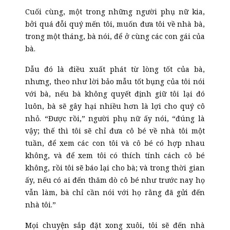
Cuối cùng, một trong những người phụ nữ kia,
bởi quá đỗi quý mến tôi, muốn đưa tôi về nhà bà,
trong một tháng, bà nói, để ở cùng các con gái của
bà.
Dẫu đó là điều xuất phát từ lòng tốt của bà,
nhưng, theo như lời bảo mẫu tốt bụng của tôi nói
với bà, nếu bà không quyết định giữ tôi lại đó
luôn, bà sẽ gây hại nhiều hơn là lợi cho quý cô
nhỏ. “Được rồi,” người phụ nữ ấy nói, “đúng là
vậy; thế thì tôi sẽ chỉ đưa cô bé về nhà tôi một
tuần, để xem các con tôi và cô bé có hợp nhau
không, và để xem tôi có thích tính cách cô bé
không, rồi tôi sẽ báo lại cho bà; và trong thời gian
ấy, nếu có ai đến thăm dò cô bé như trước nay họ
vẫn làm, bà chỉ cần nói với họ rằng đã gửi đến
nhà tôi.”
Mọi chuyện sắp đặt xong xuôi, tôi sẽ đến nhà