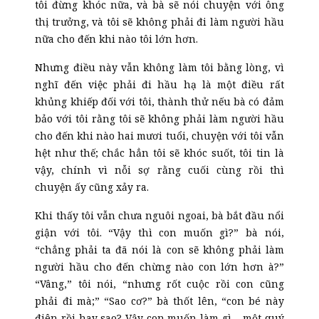
tôi đừng khóc nữa, và bà sẽ nói chuyện với ông
thị trưởng, và tôi sẽ không phải đi làm người hầu
nữa cho đến khi nào tôi lớn hơn.
Nhưng điều này vẫn không làm tôi bằng lòng, vì
nghĩ đến việc phải đi hầu hạ là một điều rất
khủng khiếp đối với tôi, thành thử nếu bà có đảm
bảo với tôi rằng tôi sẽ không phải làm người hầu
cho đến khi nào hai mươi tuổi, chuyện với tôi vẫn
hệt như thế; chắc hẳn tôi sẽ khóc suốt, tôi tin là
vậy, chính vì nỗi sợ rằng cuối cùng rồi thì
chuyện ấy cũng xảy ra.
Khi thấy tôi vẫn chưa nguôi ngoai, bà bắt đầu nổi
giận với tôi. “Vậy thì con muốn gì?” bà nói,
“chẳng phải ta đã nói là con sẽ không phải làm
người hầu cho đến chừng nào con lớn hơn à?”
“Vâng,” tôi nói, “nhưng rốt cuộc rồi con cũng
phải đi mà;” “Sao cơ?” bà thốt lên, “con bé này
điên rồi hay sao? Vậy con muốn làm gì – một quý