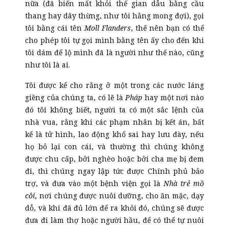
nữa (đã biến mất khỏi thế gian dẫu bằng cầu
thang hay dây thừng, như tôi hằng mong đợi), gọi
tôi bằng cái tên
Moll Flanders
, thế nên bạn có thể
cho phép tôi tự gọi mình bằng tên ấy cho đến khi
tôi dám để lộ mình đã là người như thế nào, cũng
như tôi là ai.
Tôi được kể cho rằng ở một trong các nước láng
giềng của chúng ta, có lẽ là
Pháp
hay một nơi nào
đó tôi không biết, người ta có một sắc lệnh của
nhà vua, rằng khi các phạm nhân bị kết án, bất
kể là tử hình, lao động khổ sai hay lưu đày, nếu
họ bỏ lại con cái, và thường thì chúng không
được chu cấp, bởi nghèo hoặc bởi cha mẹ bị đem
đi, thì chúng ngay lập tức được Chính phủ bảo
trợ, và đưa vào một bệnh viện gọi là
Nhà trẻ mồ
côi
, nơi chúng được nuôi dưỡng, cho ăn mặc, dạy
dỗ, và khi đã đủ lớn để ra khỏi đó, chúng sẽ được
đưa đi làm thợ hoặc người hầu, để có thể tự nuôi