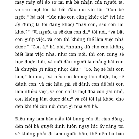
may mấy cái áo sơ mi mà bà nhận của người ta,
và sau một lúc bà bắt đầu nói với tôi: “Con bé
ngốc,” bà nói, “lúc nào con cũng khóc cả;” (vì lúc
ấy đúng là tôi đang khóc) “này con, sao con lại
khóc?” “Vì người ta sẽ đưa con đi,” tôi nói, “và bắt
con giúp việc, và con thì không thể làm việc nhà
được.” “Con à,” bà nói, “nhưng dù cho con không
biết làm việc nhà, như con nói, thì con cũng sẽ
học được thôi, và mới đầu người ta chẳng bắt con
là chuyện gì nặng nhọc đâu.” “Có, họ sẽ bắt con
làm,” tôi nói, “và nếu con không làm được, họ sẽ
đánh con, và các hầu gái sẽ đánh con để bắt con
làm nhiều việc, và con chỉ là một đứa con gái nhỏ,
con không làm được đâu;” và rồi tôi lại khóc, cho
đến khi tôi còn nói được gì nữa với bà.
Điều này làm bảo mẫu tốt bụng của tôi cảm động,
đến nỗi bà quyết định luôn ngay lúc ấy rằng tôi
sẽ không phải đi làm người hầu, thế nên bà bảo