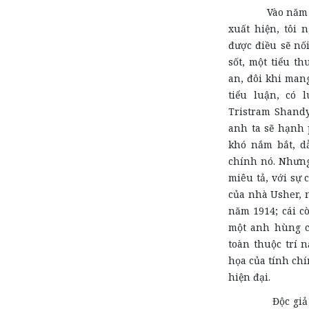
Vào năm 193
xuất hiện, tôi 
được điều sẽ nối
sốt, một tiểu t
an, đôi khi mang
tiểu luận, có l
Tristram Shandy
anh ta sẽ hạnh 
khó nắm bắt, dẫ
chính nó. Nhưng
miêu tả, với sự 
của nhà Usher, n
năm 1914; cái cò
một anh hùng củ
toàn thuộc trí 
họa của tính chí
hiện đại.
Độc giả của n