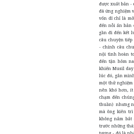
được xuất bản -
đã ứng nghiệm v
vốn dĩ chỉ là m
đến nỗi ấn bản 
gần đi đến kết l
câu chuyện tiếp
- chính câu chu
nội tình hoàn to
đến tận hôm nay
khiến Musil day
lúc đó, gắn mình
một thử nghiệm 
nên khó hơn, ít
chạm đến chúng
thuần) nhưng nh
mà ông kiên trì
không nắm bắt 
trước những thái
tượng - đó là nh