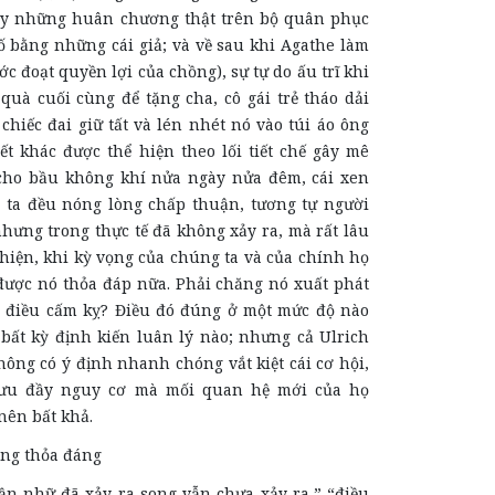
ay những huân chương thật trên bộ quân phục
ố bằng những cái giả; và về sau khi Agathe làm
ớc đoạt quyền lợi của chồng), sự tự do ấu trĩ khi
quà cuối cùng để tặng cha, cô gái trẻ tháo dải
chiếc đai giữ tất và lén nhét nó vào túi áo ông
iết khác được thể hiện theo lối tiết chế gây mê
cho bầu không khí nửa ngày nửa đêm, cái xen
ta đều nóng lòng chấp thuận, tương tự người
hưng trong thực tế đã không xảy ra, mà rất lâu
hiện, khi kỳ vọng của chúng ta và của chính họ
 được nó thỏa đáp nữa. Phải chăng nó xuất phát
g điều cấm kỵ? Điều đó đúng ở một mức độ nào
 bất kỳ định kiến luân lý nào; nhưng cả Ulrich
ông có ý định nhanh chóng vắt kiệt cái cơ hội,
lưu đầy nguy cơ mà mối quan hệ mới của họ
 nên bất khả.
ng thỏa đáng
 đã xảy ra song vẫn chưa xảy ra,” “điều