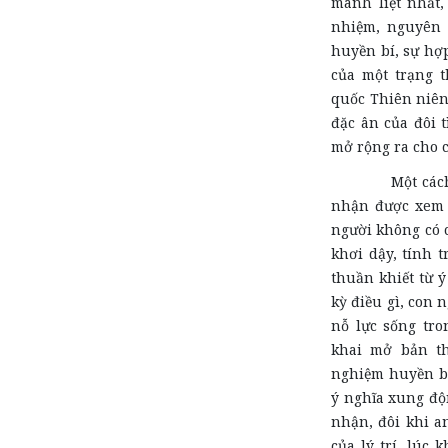
mãnh liệt nhất
nhiệm, nguyên 
huyền bí, sự hợp
của một trạng t
quốc Thiên niên
đặc ân của đôi 
mở rộng ra cho 
Một cách tự nh
nhận được xem 
người không có c
khơi dậy, tính t
thuần khiết từ ý
kỳ điều gì, con n
nỗ lực sống tro
khai mở bản t
nghiệm huyền bí
ý nghĩa xung độ
nhận, đôi khi a
của lý trí, lúc