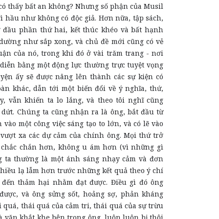
 có thấy bất an không? Nhưng số phận của Musil
ì hầu như không có độc giả. Hơn nữa, tập sách,
ở đầu phần thứ hai, kết thúc khéo và bất hạnh
dường như sắp xong, và chủ đề mới cũng có vẻ
uận của nó, trong khi đó ở vài trăm trang - nơi
 diễn bằng một động lực thường trực tuyệt vọng
yện ấy sẽ được nâng lên thành các sự kiện có
àn khác, dẫn tới một biến đổi về ý nghĩa, thứ,
, vẫn khiến ta lo lắng, và theo tôi nghĩ cũng
 dứt. Chúng ta cũng nhận ra là ông, bắt đầu từ
 vào một công việc sáng tạo to lớn, và có lẽ vào
vượt xa các dự cảm của chính ông. Mọi thứ trở
 chắc chắn hơn, không u ám hơn (vì những gì
 ta thường là một ánh sáng nhạy cảm và đơn
iều lạ lẫm hơn trước những kết quả theo ý chí
 đến thảm hại nhằm đạt được. Điều gì đó ông
được, và ông sửng sốt, hoảng sợ, phản kháng
 quá, thái quá của cảm tri, thái quá của sự trừu
à văn khắt khe bên trong ông, luôn luôn bị thôi