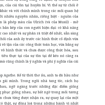
n, của cái tồn tại huyền bí. Vì thế sự từ chối ở
khác và với chính mình trong các mối quan hệ
ởi nhiều nguyên nhân, riêng biệt - nguồn của
n là phép màu của Ulrich (và của Musil) - mở
 bản kép của con người hiện đại: có khả năng
c cao nhất và sự phân rã triệt để nhất, sẵn sàng
chối của anh ấy trước các hình thức cố định vừa
 vô tận của các công thức toán học, vừa bằng sự
i vô hình thức và chưa được công thức hóa, sau
tiêu thực tại của sự tồn tại để kéo nó căng ra
, mà cũng chính là ý nghĩa và phi ý nghĩa của cái
the. Kể từ thời thơ ấu, anh ta đã hầu như
 gái mình. Trong ngôi nhà tang tóc, cách họ
nhau, ngỡ ngàng trước những đặc điểm giống
g phục giống nhau, sự bất ngờ trong mối tương
n chưa từng được nhận ra, sự quay lại của một
ó thật, sự đồng loã trong những hành vi nhất