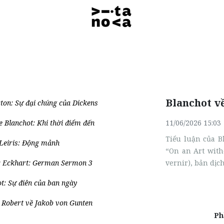
Blanchot về
ton: Sự đại chúng của Dickens
 Blanchot: Khi thời điểm đến
11/06/2026 15:03
Tiểu luận của B
Leiris: Động mảnh
“On an Art with
r Eckhart: German Sermon 3
vernir), bản dịc
t: Sự điên của ban ngày
 Robert về Jakob von Gunten
Phần 2: