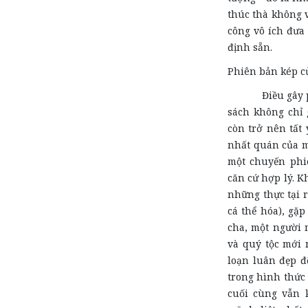
thúc thà không v
công vô ích đưa
định sẵn.
Phiên bản kép c
Điều gây phấn 
sách không chỉ 
còn trở nên tất 
nhất quán của m
một chuyến phi
căn cứ hợp lý. K
những thực tại r
cá thể hóa), gặ
cha, một người 
và quý tộc mới 
loạn luân đẹp đ
trong hình thức 
cuối cùng vẫn 