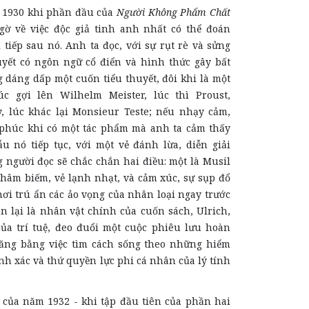
0 khi phần đầu của
Người Không Phẩm Chất
ngờ về việc độc giả tinh anh nhất có thể đoán
 tiếp sau nó. Anh ta đọc, với sự rụt rè và sửng
huyết có ngôn ngữ cổ điển và hình thức gây bất
 dáng dấp một cuốn tiểu thuyết, đôi khi là một
úc gợi lên Wilhelm Meister, lúc thì Proust,
, lúc khác lại Monsieur Teste; nếu nhạy cảm,
phúc khi có một tác phẩm mà anh ta cảm thấy
u nó tiếp tục, với một vẻ đánh lừa, diễn giải
 người đọc sẽ chắc chắn hai điều: một là Musil
châm biếm, vẻ lạnh nhạt, và cảm xúc, sự sụp đổ
ơi trú ẩn các ảo vọng của nhân loại ngay trước
n lại là nhân vật chính của cuốn sách, Ulrich,
a trí tuệ, đeo đuổi một cuộc phiêu lưu hoàn
năng bằng việc tìm cách sống theo những hiểm
nh xác và thứ quyền lực phi cá nhân của lý tính
ăm 1932 - khi tập đầu tiên của phần hai