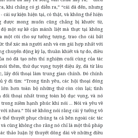
ra, khi chẳng có gì diễn ra,” “cái đã đến, nhưng
- cái sự kiện hiện tại, có thật, và không thể hiện
g được mong muốn cũng chẳng bị khước từ,
độ một sự kề cận mãnh liệt mà thực tại không
a một cõi cho sự tưởng tượng, trao cho cái bất
ức thể xác mà người anh và em gái hợp nhất với
 chuyển động kỳ lạ, thuần khiết và tự do, điều
ủa nó đã tạo nên thí nghiệm cuối cùng của tác
ói thêm, thứ dục vọng tuyệt diệu ấy, đã từ lâu
ác, lấy đối thoại làm trung gian chính. Đó chính
ủ ý đi tìm: “Trong tình yêu, các hội thoại đóng
 lớn hơn toàn bộ những thứ còn còn lại; tình
h đối thoại nhất trong toàn bộ dục vọng, và nó
 trong niềm hạnh phúc khi nói … Nói và yêu về
 với nhau.” Tôi sẽ không nói rằng cái ý tưởng vô
 thể thuyết phục chúng ta cả bên ngoài các tác
 và cũng không cho rằng nó chỉ là một thủ pháp
các thảo luận lý thuyết dông dài về những điều