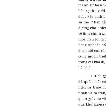
thành sự toàn vẹ
bên cạnh người 
được xác định b
sự thờ ơ hấp dẫ
đường cho phiên
về tính chính xá
thỏa mãn lời từ 
bằng sự hoán đổi
đeo đuổi của cá
cùng muốn triệt 
trong cái khả dĩ
bất khả.
Ulrich gặp Aga
đã quên mất em
hiện ra trước 
nhau và cả tran
quan giữa họ vố
quá khứ không c