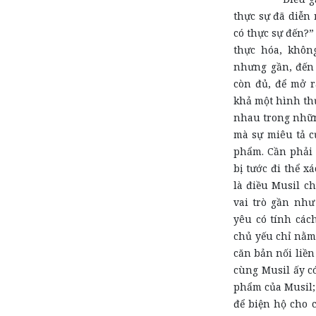
thực sự đã diễn 
có thực sự đến?” 
thực hóa, khôn
nhưng gần, đến 
còn đủ, để mở r
khả một hình th
nhau trong những
mà sự miêu tả c
phẩm. Cần phải n
bị tước đi thể x
là điều Musil ch
vai trò gần như
yêu có tính các
chủ yếu chỉ nằm
căn bản nối liền
cùng Musil ấy có
phẩm của Musil;
để biện hộ cho 