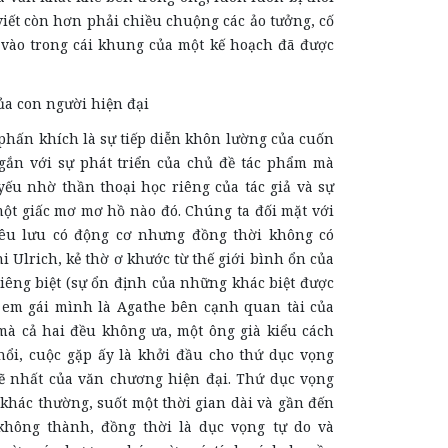
iết còn hơn phải chiều chuộng các ảo tưởng, cố
 vào trong cái khung của một kế hoạch đã được
ủa con người hiện đại
khích là sự tiếp diễn khôn lường của cuốn
gắn với sự phát triển của chủ đề tác phẩm mà
yếu nhờ thần thoại học riêng của tác giả và sự
ột giấc mơ mơ hồ nào đó. Chúng ta đối mặt với
êu lưu có động cơ nhưng đồng thời không có
hi Ulrich, kẻ thờ ơ khước từ thế giới bình ổn của
iêng biệt (sự ổn định của những khác biệt được
p em gái mình là Agathe bên cạnh quan tài của
mà cả hai đều không ưa, một ông già kiểu cách
nổi, cuộc gặp ấy là khởi đầu cho thứ dục vọng
ẽ nhất của văn chương hiện đại. Thứ dục vọng
khác thường, suốt một thời gian dài và gần đến
không thành, đồng thời là dục vọng tự do và