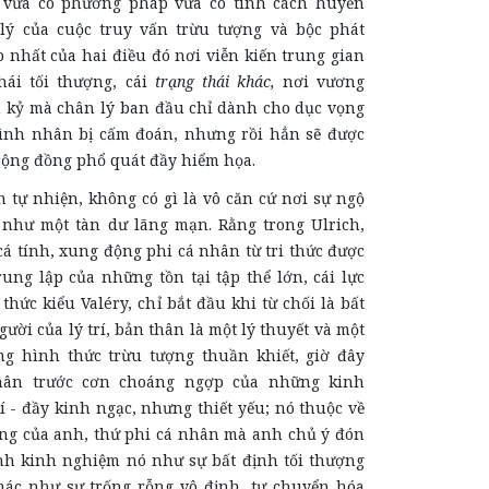
, vừa có phương pháp vừa có tính cách huyền
lý của cuộc truy vấn trừu tượng và bộc phát
 nhất của hai điều đó nơi viễn kiến trung gian
hái tối thượng, cái
trạng thái khác,
nơi vương
 kỷ mà chân lý ban đầu chỉ dành cho dục vọng
tình nhân bị cấm đoán, nhưng rồi hẳn sẽ được
cộng đồng phổ quát đầy hiểm họa.
iện, không có gì là vô căn cứ nơi sự ngộ
như một tàn dư lãng mạn. Rằng trong Ulrich,
á tính, xung động phi cá nhân từ tri thức được
rung lập của những tồn tại tập thể lớn, cái lực
 thức kiểu Valéry, chỉ bắt đầu khi từ chối là bất
gười của lý trí, bản thân là một lý thuyết và một
ng hình thức trừu tượng thuần khiết, giờ đây
hân trước cơn choáng ngợp của những kinh
 - đầy kinh ngạc, nhưng thiết yếu; nó thuộc về
ng của anh, thứ phi cá nhân mà anh chủ ý đón
nh kinh nghiệm nó như sự bất định tối thượng
 khác như sự trống rỗng vô định, tự chuyển hóa