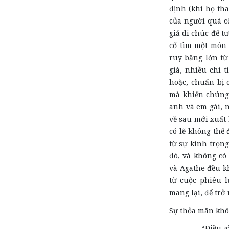
định (khi họ th
của người quá c
giả di chúc để tư
cố tìm một món 
ruy băng lớn từ 
già, nhiều chi t
hoặc, chuẩn bị 
mà khiến chúng 
anh và em gái, n
về sau mới xuất 
có lẽ không thể
từ sự kính trọn
đó, và không có
và Agathe đều kh
từ cuộc phiêu 
mang lại, để trở
Sự thỏa mãn khô
“Điều gần nhữ