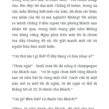
vào, lên dây: tôi dụi mắt. Chẳng lẽ Satan, trong sự
cần mẫn không biết mệt của hắn, đã đem cái thân
say mèm của tôi ra mà nghịch? Không! Tôi nhận
ra mình chẳng ở đâu ngoài căn phòng khách sạn
nhận tối qua, trong tình trạng gần như không
còn đứng vững. Ngay phía trên mũi tôi là chùm
tua dây chuông đồ sộ; tôi giật mạnh một cái và
người hầu bàn xuất hiện.
“Cái thứ ầm ĩ gì thế? Ở đây đang có hòa nhạc à?”
“Thưa
ngài
” - buổi trưa tôi đã uống ít champagne
của khách sạn - “có lẽ ngài chưa biết rằng khách
sạn và nhà hát là cùng một chỗ. Cánh cửa bí mật
này mở ra một lối đi ngắn, từ đó ngài có thể đi
thẳng tới số 23: lô dành cho khách.”
“Cái gì? Nhà hát? Lô dành cho khách?”
“Vâng, lô nhỏ dành cho khách, đủ chỗ cho hai -