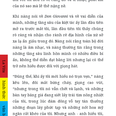
của nó sao mà lê thê nặng nề.
Khi nàng nói về
Don Giovanni
và về vai diễn của
mình, những tầng sâu của kiệt tác ấy lần đầu tiên
mở ra trước mắt tôi, lần đầu tiên tôi thấy chúng
rõ ràng và nhận cho rành rẽ địa hình của xứ sở
xa lạ ẩn giấu trong đó. Nàng nói rằng toàn bộ đời
nàng là âm nhạc, và nàng thường tin rằng trong
những tầng sâu linh hồn mình có nhiều điều bí
ẩn, không thể diễn đạt bằng lời nhưng lại có thể
La Vita
trở nên hiểu được đối với giọng hát.
“Đúng thế, khi ấy tôi mới hiểu nó trọn vẹn,” nàng
kêu lên, đôi mắt bừng cháy, giọng cao vút,
hình thức
“nhưng trong tôi nó vẫn chết và lạnh, và những
bàn tay băng giá đang siết lấy trái tim nồng nhiệt
của tôi, trong lúc đám đông vỗ tay tán thưởng
những đoạn láy phức tạp và những nốt hoa mỹ
văn bản
ngân rất khéo của tôi. Nhưng anh - anh hiểu tôi,