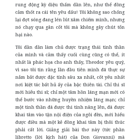
rung động kỳ diệu thấm dần lên, như thể đồng
cảm thốt ra cái tên yêu dấu! Tôi không sao chống
lại đợt sóng đang lén lút xâm chiếm mình, nhưng
nó chạy qua gân cốt tôi mà không gây chút tổn
hại nào.
Tôi dần dần làm chủ được trạng thái tinh thần
của mình và cảm thấy cuối cùng cũng có thể, ít
nhất là phác họa cho anh thấy, Theodor yêu quý,
vì sao tôi tin rằng lần đầu tiên mình đã thực sự
nắm bắt được đặc tính sâu xa nhất, cốt yếu nhất
nơi kiệt tác bất hủ ấy của bậc thiên tài. Chỉ thi sĩ
mới hiểu thi sĩ; chỉ một tâm hồn lãng mạn mới có
thể bước vào những huyền nhiệm lãng mạn; chỉ
một tinh thần đã được thi tính nâng lên, đã được
khai tâm vào tận nội điện của ngôi đền, mới hiểu
được điều mà một kẻ đồng khai tâm bị thôi thúc
phải cất lời. Giảng giải bài thơ này (tức phần
libretto (lời kịch hát) của Don Giovanni) mà