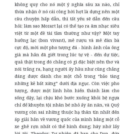
không quy cho nó một ý nghĩa sâu xa nào, chỉ
thừa nhận ở nó cái công hời hợt là dựng nên một
câu chuyện hấp dẫn, thì tất yếu sẽ dẫn đến câu
hỏi: làm sao Mozart lại có thể tạo ra âm nhạc siêu
việt từ một đề tài tầm thường như vậy? Một tay
hưởng lạc (bon vivant), mê rượu và mê đàn bà
cực độ, mời một pho tượng đá - hình ảnh của ông
già mà hắn đã giết trong lúc tự vệ - đến dự tiệc,
quả thật trong đó chẳng có gì đặc biệt nên thơ và
nói trắng ra, hạng người ấy hầu như cũng chẳng
đáng được dành cho một chỗ trong “bảo tàng
những kẻ bất xứng” dưới địa ngục. Còn việc pho
tượng, được một linh hồn
hiển thánh
làm cho
sống dậy, lại chịu khó bước xuống khỏi bệ ngựa
chỉ để khuyên tội nhân bé nhỏ ấy ăn năn, và Quỷ
vương còn sai những thuộc hạ thân tín nhất đến
áp giải hắn về vương quốc của mình bằng một cỗ
xe ghê rợn nhất có thể hình dung; hãy nhớ lấy
lời tôi, Theodor: Tự nhiên đã ban cho Don, đứa