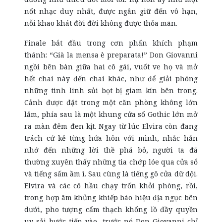
nốt nhạc duy nhất, được ngân giữ đến vô hạn,
nỗi khao khát đời đời không được thỏa mãn.
Finale bắt đầu trong cơn phấn khích phạm
thánh: “Già la mensa è preparata!” Don Giovanni
ngồi bên bàn giữa hai cô gái, vuốt ve họ và mở
hết chai này đến chai khác, như để giải phóng
những tinh linh sủi bọt bị giam kín bên trong.
Cảnh được đặt trong một căn phòng không lớn
lắm, phía sau là một khung cửa sổ Gothic lớn mở
ra màn đêm đen kịt. Ngay từ lúc Elvira còn đang
trách cứ kẻ từng hứa hôn với mình, nhắc hắn
nhớ đến những lời thề phá bỏ, người ta đã
thường xuyên thấy những tia chớp lóe qua cửa sổ
và tiếng sấm ầm ì. Sau cùng là tiếng gõ cửa dữ dội.
Elvira và các cô hầu chạy trốn khỏi phòng, rồi,
trong hợp âm khủng khiếp báo hiệu địa ngục bên
dưới, pho tượng cẩm thạch khổng lồ đầy quyền
uy sải bước tiến vào, trước nó Don Giovanni chỉ