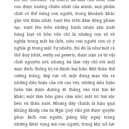
con được nuông chiều nhất của mình, mọi phẩm
chất có thể nâng con người, trong khoảnh khắc
gần với thần nhất, vượt lên trên đám đông phàm
tục, vượt lên trên những hình nhân sản xuất
hàng loạt vô hồn vốn chỉ là những con số vô
nghĩa trong mắt bà (bởi, nếu con người còn có ý
nghĩa gì trong mắt Tự nhiên, thì đó là như một cá
thể duy nhất,
entity sui generis
, được nặn ra từ vật
chất nguyên sơ); nhưng bà làm vậy chỉ với một
mục đích: thống trị và đánh bại hắn. Một thân thể
cường tráng, đẹp rực rỡ, một dung mạo tỏa ra
những dấu hiệu của cõi cao vời, những dấu hiệu
luôn tìm được đường đi thẳng vào trái tim kẻ
khác; một tâm hồn giàu cảm xúc; một trí tuệ sắc
bén và thấu suốt. Nhưng đây chính là hậu quả
khủng khiếp của Sa Ngã: Quỷ vẫn giữ được quyền
phục kích con người, giăng bẫy ngay trong
những khát vọng mà con người, trong khi nỗ lực