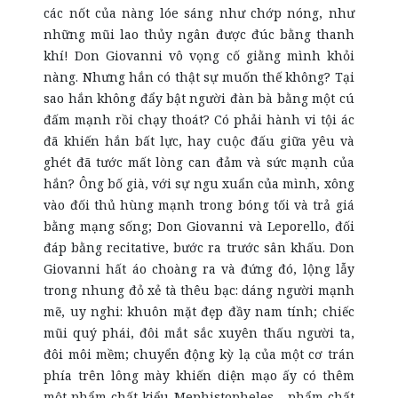
các nốt của nàng lóe sáng như chớp nóng, như
những mũi lao thủy ngân được đúc bằng thanh
khí! Don Giovanni vô vọng cố giằng mình khỏi
nàng. Nhưng hắn có thật sự muốn thế không? Tại
sao hắn không đẩy bật người đàn bà bằng một cú
đấm mạnh rồi chạy thoát? Có phải hành vi tội ác
đã khiến hắn bất lực, hay cuộc đấu giữa yêu và
ghét đã tước mất lòng can đảm và sức mạnh của
hắn? Ông bố già, với sự ngu xuẩn của mình, xông
vào đối thủ hùng mạnh trong bóng tối và trả giá
bằng mạng sống; Don Giovanni và Leporello, đối
đáp bằng recitative, bước ra trước sân khấu. Don
Giovanni hất áo choàng ra và đứng đó, lộng lẫy
trong nhung đỏ xẻ tà thêu bạc: dáng người mạnh
mẽ, uy nghi: khuôn mặt đẹp đầy nam tính; chiếc
mũi quý phái, đôi mắt sắc xuyên thấu người ta,
đôi môi mềm; chuyển động kỳ lạ của một cơ trán
phía trên lông mày khiến diện mạo ấy có thêm
một phẩm chất kiểu Mephistopheles - phẩm chất