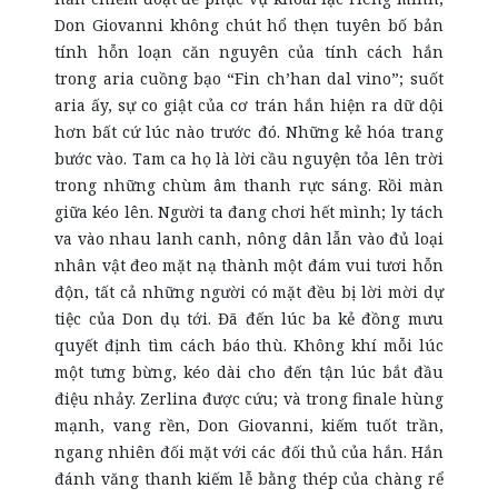
Don Giovanni không chút hổ thẹn tuyên bố bản
tính hỗn loạn căn nguyên của tính cách hắn
trong aria cuồng bạo “Fin ch’han dal vino”; suốt
aria ấy, sự co giật của cơ trán hắn hiện ra dữ dội
hơn bất cứ lúc nào trước đó. Những kẻ hóa trang
bước vào. Tam ca họ là lời cầu nguyện tỏa lên trời
trong những chùm âm thanh rực sáng. Rồi màn
giữa kéo lên. Người ta đang chơi hết mình; ly tách
va vào nhau lanh canh, nông dân lẫn vào đủ loại
nhân vật đeo mặt nạ thành một đám vui tươi hỗn
độn, tất cả những người có mặt đều bị lời mời dự
tiệc của Don dụ tới. Đã đến lúc ba kẻ đồng mưu
quyết định tìm cách báo thù. Không khí mỗi lúc
một tưng bừng, kéo dài cho đến tận lúc bắt đầu
điệu nhảy. Zerlina được cứu; và trong finale hùng
mạnh, vang rền, Don Giovanni, kiếm tuốt trần,
ngang nhiên đối mặt với các đối thủ của hắn. Hắn
đánh văng thanh kiếm lễ bằng thép của chàng rể