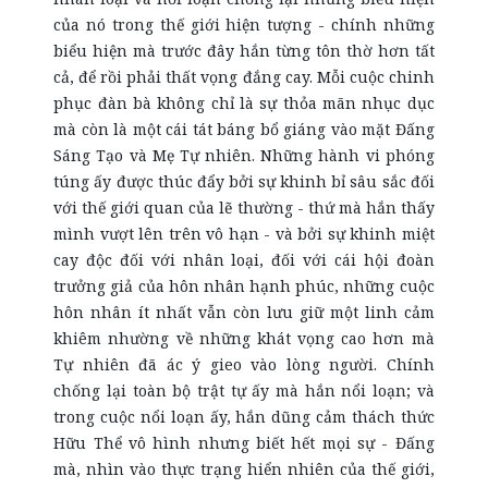
của nó trong thế giới hiện tượng - chính những
biểu hiện mà trước đây hắn từng tôn thờ hơn tất
cả, để rồi phải thất vọng đắng cay. Mỗi cuộc chinh
phục đàn bà không chỉ là sự thỏa mãn nhục dục
mà còn là một cái tát báng bổ giáng vào mặt Đấng
Sáng Tạo và Mẹ Tự nhiên. Những hành vi phóng
túng ấy được thúc đẩy bởi sự khinh bỉ sâu sắc đối
với thế giới quan của lẽ thường - thứ mà hắn thấy
mình vượt lên trên vô hạn - và bởi sự khinh miệt
cay độc đối với nhân loại, đối với cái hội đoàn
trưởng giả của hôn nhân hạnh phúc, những cuộc
hôn nhân ít nhất vẫn còn lưu giữ một linh cảm
khiêm nhường về những khát vọng cao hơn mà
Tự nhiên đã ác ý gieo vào lòng người. Chính
chống lại toàn bộ trật tự ấy mà hắn nổi loạn; và
trong cuộc nổi loạn ấy, hắn dũng cảm thách thức
Hữu Thể vô hình nhưng biết hết mọi sự - Đấng
mà, nhìn vào thực trạng hiển nhiên của thế giới,