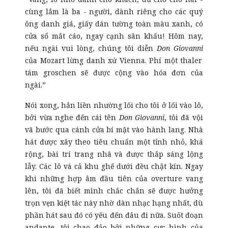
cùng lắm là ba - người, dành riêng cho các quý
ông danh giá, giấy dán tường toàn màu xanh, có
cửa sổ mắt cáo, ngay cạnh sân khấu! Hôm nay,
nếu ngài vui lòng, chúng tôi diễn
Don Giovanni
của Mozart lừng danh
xứ
Vienna. Phí một thaler
tám groschen sẽ được cộng vào hóa đơn của
ngài.”
Nói xong, hắn liền nhường lối cho tôi ở lối vào lô,
bởi vừa nghe đến cái tên
Don Giovanni
, tôi đã vội
vã bước qua cánh cửa bí mật vào hành lang. Nhà
hát được xây theo tiêu chuẩn một tỉnh nhỏ, khá
rộng, bài trí trang nhã và được thắp sáng lộng
lẫy. Các lô và cả khu ghế dưới đều chật kín. Ngay
khi những hợp âm đầu tiên của overture vang
lên, tôi đã biết mình chắc chắn sẽ được hưởng
trọn vẹn kiệt tác này nhờ dàn nhạc hạng nhất, dù
phần hát sau đó có yếu đến đâu đi nữa. Suốt đoạn
andante, tôi chao đảo bởi những cực hình của