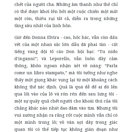
chết của người cha. Những âm thanh như thế chỉ
có thể được khơi lên bởi một cuộc chiến một mất
một còn, thiêu rụi tất cả, diễn ra trong những
tầng sâu nhất của linh hồn.
Giờ đến Donna Elvira - cao, hốc hác, vẫn còn dấu
vết của một nhan sắc lớn dẫu đã phai tàn - cất
tiếng vang dội tố cáo Don bội bạc: “Tu nido
d’inganni”; và Leporello, vẫn luôn đầy cảm
thông, khôn ngoan nhận xét về nàng: “Parla
come un libro stampato,” mà tôi tưởng như nghe
thấy một giọng khác vọng lại từ một khoảng cách
không thể xác định. Quả là quá dễ để ai đó lẻn
qua lối vào của lô và rón rén đến sau lưng tôi -
một sự quấy quả chết người cho khoái thú của tôi
chẳng khác nào nhát dao đâm vào tim. Nhưng tôi
vui sướng nhận ra rằng rốt cuộc mình vẫn chỉ có
một mình trong lô; vô vàn sợi dây trong giác
quan tôi có thể tiếp tục không gián đoạn như