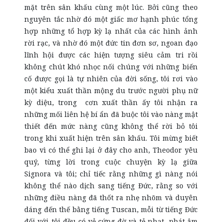
mặt trên sân khấu cùng một lúc. Bởi cũng theo
nguyên tắc nhờ đó một giấc mơ hạnh phúc tổng
hợp những tổ hợp kỳ lạ nhất của các hình ảnh
rời rạc, và nhờ đó một đức tin đơn sơ, ngoan đạo
lĩnh hội được các hiện tượng siêu cảm tri rồi
không chút khó nhọc nối chúng với những biến
cố được gọi là tự nhiên của đời sống, tôi rơi vào
một kiểu xuất thần mộng du trước người phụ nữ
kỳ diệu, trong cơn xuất thần ấy tôi nhận ra
những mối liên hệ bí ẩn đã buộc tôi vào nàng mật
thiết đến mức nàng cũng không thể rời bỏ tôi
trong khi xuất hiện trên sân khấu. Tôi mừng biết
bao vì có thể ghi lại ở đây cho anh, Theodor yêu
quý, từng lời trong cuộc chuyện kỳ lạ giữa
Signora và tôi; chỉ tiếc rằng những gì nàng nói
không thể nào dịch sang tiếng Đức, rằng so với
những điều nàng đã thốt ra nhẹ nhõm và duyên
dáng đến thế bằng tiếng Tuscan, mỗi từ tiếng Đức
đối với tôi đều có vẻ cứng đờ và tẻ nhạt, phát âm