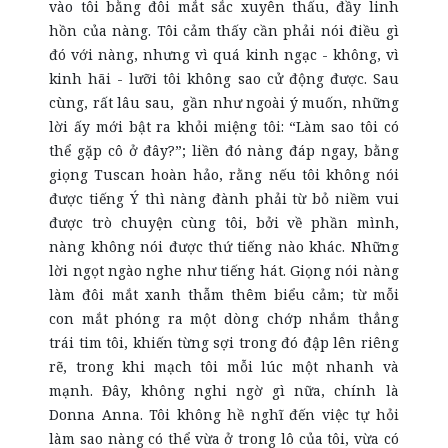
vào tôi bằng đôi mắt sắc xuyên thấu, đầy linh
hồn của nàng. Tôi cảm thấy cần phải nói điều gì
đó với nàng, nhưng vì quá kinh ngạc - không, vì
kinh hãi - lưỡi tôi không sao cử động được. Sau
cùng, rất lâu sau, gần như ngoài ý muốn, những
lời ấy mới bật ra khỏi miệng tôi: “Làm sao tôi có
thể gặp cô ở đây?”; liền đó nàng đáp ngay, bằng
giọng Tuscan hoàn hảo, rằng nếu tôi không nói
được tiếng Ý thì nàng đành phải từ bỏ niềm vui
được trò chuyện cùng tôi, bởi về phần mình,
nàng không nói được thứ tiếng nào khác. Những
lời ngọt ngào nghe như tiếng hát. Giọng nói nàng
làm đôi mắt xanh thẫm thêm biểu cảm; từ mỗi
con mắt phóng ra một dòng chớp nhắm thẳng
trái tim tôi, khiến từng sợi trong đó đập lên riêng
rẽ, trong khi mạch tôi mỗi lúc một nhanh và
mạnh. Đây, không nghi ngờ gì nữa, chính là
Donna Anna. Tôi không hề nghĩ đến việc tự hỏi
làm sao nàng có thể vừa ở trong lô của tôi, vừa có