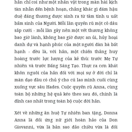
hắn chỉ coi như một nhân vật trong màn hài kịch
tàn nhẫn đến bệnh hoạn, chẳng khác gì đám hậu
duệ đáng thương được sinh ra từ tâm tính u uất
bẩm sinh của Người. Mỗi lần quyến rũ một cô dâu
sắp cưới - mỗi lần gây nên một vết thương không
bao giờ lành, không bao giờ được an ủi, hủy hoại
danh dự và hạnh phúc của một người đàn bà bất
hạnh - đều là, với hắn, một chiến thắng huy
hoàng trước lực lượng của kẻ thù: trước Mẹ Tự
nhiên và trước Đấng Sáng Tạo. Thực ra cơn khát
khôn nguôi của hắn đối với mọi sự ở đời chỉ là
màn dạo đầu có chủ ý cho cú lao mình cuối cùng
xuống vực sâu Hades. Cuộc quyến rũ Anna, cùng
toàn bộ những hệ quả kéo theo sau đó, chính là
đỉnh cao nhất trong toàn bộ cuộc đời hắn.
Xét về những ân huệ Tự nhiên ban tặng, Donna
Anna là đối ứng nữ giới hoàn hảo của Don
Giovanni, vừa là bản sao đảo chiều vừa là đối