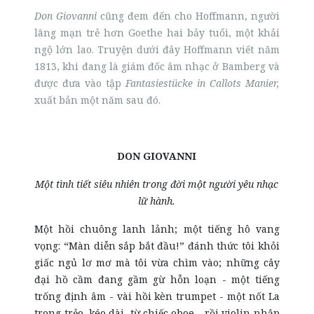
Don Giovanni
cũng đem đến cho Hoffmann, người
lãng mạn trẻ hơn Goethe hai bảy tuổi, một khải
ngộ lớn lao. Truyện dưới đây Hoffmann viết năm
1813, khi đang là giám đốc âm nhạc ở Bamberg và
được đưa vào tập
Fantasiestücke in Callots Manier,
xuất bản một năm sau đó.
DON GIOVANNI
Một tình tiết siêu nhiên trong đời một người yêu nhạc
lữ hành.
Một hồi chuông lanh lảnh; một tiếng hô vang
vọng: “Màn diễn sắp bắt đầu!” đánh thức tôi khỏi
giấc ngủ lơ mơ mà tôi vừa chìm vào; những cây
đại hồ cầm đang gầm gừ hỗn loạn - một tiếng
trống định âm - vài hồi kèn trumpet - một nốt La
trong trẻo, kéo dài, từ chiếc oboe - rồi violin nhập