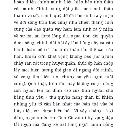
hoàn thiện chính mình, biểu hiện bản tính thần
của mình. Chính xung đột giữa sức mạnh thần
thánh và sức mạnh quỷ dữ đã làm sinh ra ý niệm
về đời sống trần thế; cũng như chiến thắng cuối
cùng của đạo quân vây hãm làm sinh ra ý niệm
về sự tồn tại dưới lòng địa ngục. Don đòi quyền
được sống; chính đòi hỏi ấy làm bừng dậy và vận
hành toàn bộ cơ cấu tinh thần lẫn thể xác của
hắn, khiến cơn khát vọng không bao giờ nguôi
chảy rần rật trong huyết quản, thúc ép hắn chộp
lấy mọi hiện tượng thế gian đi ngang đời mình,
vô vọng tìm kiếm nơi chúng sự yên nghỉ cuối
cùng). Quả thật, trên đời này không có gì nâng
con người lên tới đỉnh cao của tính người cho
bằng tình yêu - thứ quyền năng thần bí khiến
những yếu tố căn bản nhất của bản thể vừa bị
hủy diệt, vừa được biến hóa. Vì vậy, chẳng có gì
đáng ngạc nhiên khi Don Giovanni hy vọng dập
tắt ngọn lửa đang xé nát lồng ngực mình bằng