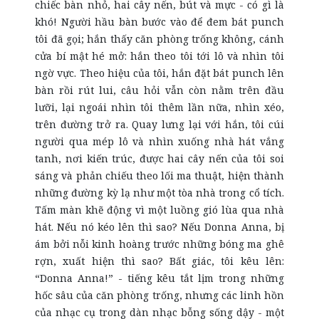
chiếc bàn nhỏ, hai cây nến, bút và mực - có gì là
khó! Người hầu bàn bước vào để đem bát punch
tôi đã gọi; hắn thấy căn phòng trống không, cánh
cửa bí mật hé mở: hắn theo tôi tới lô và nhìn tôi
ngờ vực. Theo hiệu của tôi, hắn đặt bát punch lên
bàn rồi rút lui, câu hỏi vẫn còn nằm trên đầu
lưỡi, lại ngoái nhìn tôi thêm lần nữa, nhìn xéo,
trên đường trở ra. Quay lưng lại với hắn, tôi cúi
người qua mép lô và nhìn xuống nhà hát vắng
tanh, nơi kiến trúc, được hai cây nến của tôi soi
sáng và phản chiếu theo lối ma thuật, hiện thành
những đường kỳ lạ như một tòa nhà trong cổ tích.
Tấm màn khẽ động vì một luồng gió lùa qua nhà
hát. Nếu nó kéo lên thì sao? Nếu Donna Anna, bị
ám bởi nỗi kinh hoàng trước những bóng ma ghê
rợn, xuất hiện thì sao? Bất giác, tôi kêu lên:
“Donna Anna!” - tiếng kêu tắt lịm trong những
hốc sâu của căn phòng trống, nhưng các linh hồn
của nhạc cụ trong dàn nhạc bỗng sống dậy - một