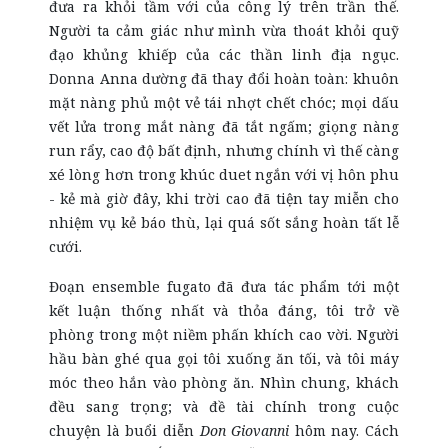
đưa ra khỏi tầm với của công lý trên trần thế.
Người ta cảm giác như mình vừa thoát khỏi quỹ
đạo khủng khiếp của các thần linh địa ngục.
Donna Anna dường đã thay đổi hoàn toàn: khuôn
mặt nàng phủ một vẻ tái nhợt chết chóc; mọi dấu
vết lửa trong mắt nàng đã tắt ngấm; giọng nàng
run rẩy, cao độ bất định, nhưng chính vì thế càng
xé lòng hơn trong khúc duet ngắn với vị hôn phu
- kẻ mà giờ đây, khi trời cao đã tiện tay miễn cho
nhiệm vụ kẻ báo thù, lại quá sốt sắng hoàn tất lễ
cưới.
Đoạn ensemble fugato đã đưa tác phẩm tới một
kết luận thống nhất và thỏa đáng, tôi trở về
phòng trong một niềm phấn khích cao vời. Người
hầu bàn ghé qua gọi tôi xuống ăn tối, và tôi máy
móc theo hắn vào phòng ăn. Nhìn chung, khách
đều sang trọng; và đề tài chính trong cuộc
chuyện là buổi diễn
Don Giovanni
hôm nay. Cách