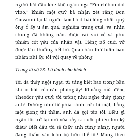
người bắt đầu khe khẽ ngâm nga “Fin ch’han dal
vino,” khiến một quý bà nhận xét rằng Don
Giovanni lại là người làm bà ít hài lòng nhất: quý
ông Ý ấy u ám quá, nghiêm trang quá, và nhìn
chung đã không nắm được cái vui vẻ và phù
phiếm cốt yếu của nhân vật. Tiếng nổ cuối vở
được tán thưởng hết lời. Quá chán thứ luận bàn
nhảm nhí ấy, tôi vội quay về phòng.
Trong lô số 23: Lô dành cho khách
Tôi đã thấy ngột ngạt, tù túng biết bao trong bầu
khí oi bức của căn phòng ấy! Khoảng nửa đêm,
Theodor yêu quý, tôi tưởng như nghe thấy giọng
anh! Dường như từ phía cánh cửa bí mật, bằng
một giọng thì thầm, anh đã gọi tên tôi. Điều gì
ngăn tôi trở lại nơi vừa xảy ra cuộc phiêu lưu kỳ
diệu? Biết đâu tôi sẽ thấy anh cùng nàng, người
đang thấm vào toàn bộ hữu thể tôi! Mang theo