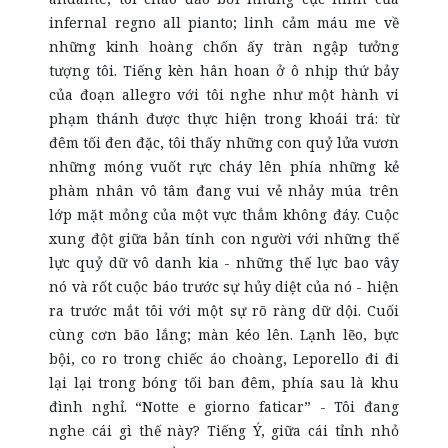
infernal regno all pianto; linh cảm máu me về
những kinh hoàng chốn ấy tràn ngập tưởng
tượng tôi. Tiếng kèn hân hoan ở ô nhịp thứ bảy
của đoạn allegro với tôi nghe như một hành vi
phạm thánh được thực hiện trong khoái trá: từ
đêm tối đen đặc, tôi thấy những con quỷ lửa vươn
những móng vuốt rực cháy lên phía những kẻ
phàm nhân vô tâm đang vui vẻ nhảy múa trên
lớp mặt mỏng của một vực thẳm không đáy. Cuộc
xung đột giữa bản tính con người với những thế
lực quỷ dữ vô danh kia - những thế lực bao vây
nó và rốt cuộc báo trước sự hủy diệt của nó - hiện
ra trước mắt tôi với một sự rõ ràng dữ dội. Cuối
cùng cơn bão lắng; màn kéo lên. Lạnh lẽo, bực
bội, co ro trong chiếc áo choàng, Leporello đi đi
lại lại trong bóng tối ban đêm, phía sau là khu
đình nghỉ. “Notte e giorno faticar” - Tôi đang
nghe cái gì thế này? Tiếng Ý, giữa cái tỉnh nhỏ