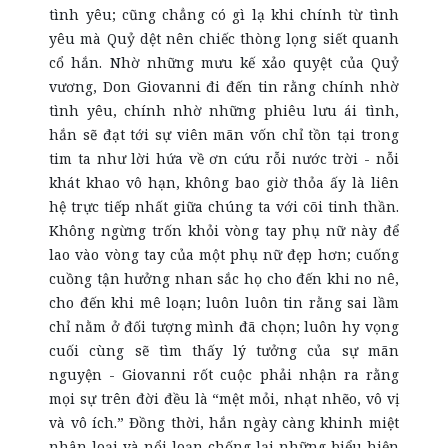
tình yêu; cũng chẳng có gì lạ khi chính từ tình
yêu mà Quỷ dệt nên chiếc thòng lọng siết quanh
cổ hắn. Nhờ những mưu kế xảo quyệt của Quỷ
vương, Don Giovanni đi đến tin rằng chính nhờ
tình yêu, chính nhờ những phiêu lưu ái tình,
hắn sẽ đạt tới sự viên mãn vốn chỉ tồn tại trong
tim ta như lời hứa về ơn cứu rỗi nước trời - nỗi
khát khao vô hạn, không bao giờ thỏa ấy là liên
hệ trực tiếp nhất giữa chúng ta với cõi tinh thần.
Không ngừng trốn khỏi vòng tay phụ nữ này để
lao vào vòng tay của một phụ nữ đẹp hơn; cuống
cuồng tận hưởng nhan sắc họ cho đến khi no nê,
cho đến khi mê loạn; luôn luôn tin rằng sai lầm
chỉ nằm ở đối tượng mình đã chọn; luôn hy vọng
cuối cùng sẽ tìm thấy lý tưởng của sự mãn
nguyện - Giovanni rốt cuộc phải nhận ra rằng
mọi sự trên đời đều là “mệt mỏi, nhạt nhẽo, vô vị
và vô ích.” Đồng thời, hắn ngày càng khinh miệt
nhân loại và nổi loạn chống lại những biểu hiện