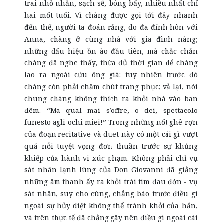
trai nhỏ nhắn, sạch sẽ, bóng bẩy, nhiều nhất chỉ
hai mốt tuổi. Vì chàng được gọi tới đây nhanh
đến thế, người ta đoán rằng, do đã đính hôn với
Anna, chàng ở cùng nhà với gia đình nàng;
những dấu hiệu ồn ào đầu tiên, mà chắc chắn
chàng đã nghe thấy, thừa đủ thời gian để chàng
lao ra ngoài cứu ông già: tuy nhiên trước đó
chàng còn phải chăm chút trang phục; vả lại, nói
chung chàng không thích ra khỏi nhà vào ban
đêm. “Ma qual mai s’offre, o dei, spettacolo
funesto agli ochi miei!” Trong những nốt ghê rợn
của đoạn recitative và duet này có một cái gì vượt
quá nỗi tuyệt vọng đơn thuần trước sự khủng
khiếp của hành vi xúc phạm. Không phải chỉ vụ
sát nhân lạnh lùng của Don Giovanni đã giằng
những âm thanh ấy ra khỏi trái tim đau đớn - vụ
sát nhân, suy cho cùng, chẳng báo trước điều gì
ngoài sự hủy diệt không thể tránh khỏi của hắn,
và trên thực tế đã chẳng gây nên điều gì ngoài cái