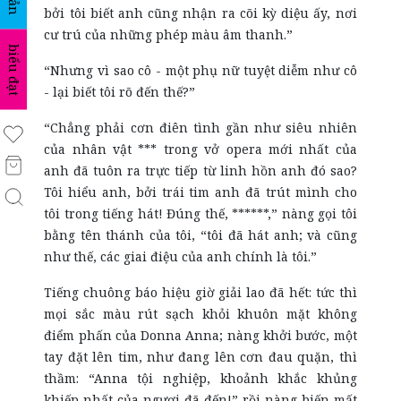
bởi tôi biết anh cũng nhận ra cõi kỳ diệu ấy, nơi
cư trú của những phép màu âm thanh.”
biểu đạt
“Nhưng vì sao cô - một phụ nữ tuyệt diễm như cô
- lại biết tôi rõ đến thế?”
“Chẳng phải cơn điên tình gần như siêu nhiên
của nhân vật *** trong vở opera mới nhất của
anh đã tuôn ra trực tiếp từ linh hồn anh đó sao?
Tôi hiểu anh, bởi trái tim anh đã trút mình cho
tôi trong tiếng hát! Đúng thế, ******,” nàng gọi tôi
bằng tên thánh của tôi, “tôi đã hát anh; và cũng
như thế, các giai điệu của anh chính là tôi.”
Tiếng chuông báo hiệu giờ giải lao đã hết: tức thì
mọi sắc màu rút sạch khỏi khuôn mặt không
điểm phấn của Donna Anna; nàng khởi bước, một
tay đặt lên tim, như đang lên cơn đau quặn, thì
thầm: “Anna tội nghiệp, khoảnh khắc khủng
khiếp nhất của ngươi đã đến!” rồi nàng biến mất