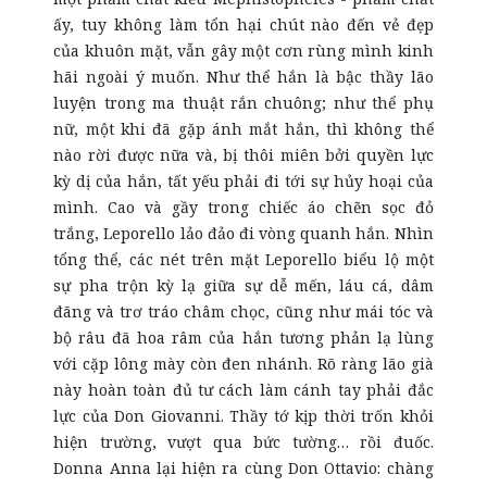
ấy, tuy không làm tổn hại chút nào đến vẻ đẹp
của khuôn mặt, vẫn gây một cơn rùng mình kinh
hãi ngoài ý muốn. Như thể hắn là bậc thầy lão
luyện trong ma thuật rắn chuông; như thể phụ
nữ, một khi đã gặp ánh mắt hắn, thì không thể
nào rời được nữa và, bị thôi miên bởi quyền lực
kỳ dị của hắn, tất yếu phải đi tới sự hủy hoại của
mình. Cao và gầy trong chiếc áo chẽn sọc đỏ
trắng, Leporello lảo đảo đi vòng quanh hắn. Nhìn
tổng thể, các nét trên mặt Leporello biểu lộ một
sự pha trộn kỳ lạ giữa sự dễ mến, láu cá, dâm
đãng và trơ tráo châm chọc, cũng như mái tóc và
bộ râu đã hoa râm của hắn tương phản lạ lùng
với cặp lông mày còn đen nhánh. Rõ ràng lão già
này hoàn toàn đủ tư cách làm cánh tay phải đắc
lực của Don Giovanni. Thầy tớ kịp thời trốn khỏi
hiện trường, vượt qua bức tường… rồi đuốc.
Donna Anna lại hiện ra cùng Don Ottavio: chàng