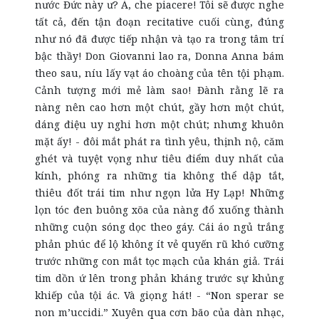
nước Đức này ư? À, che piacere! Tôi sẽ được nghe
tất cả, đến tận đoạn recitative cuối cùng, đúng
như nó đã được tiếp nhận và tạo ra trong tâm trí
bậc thầy! Don Giovanni lao ra, Donna Anna bám
theo sau, níu lấy vạt áo choàng của tên tội phạm.
Cảnh tượng mới mẻ làm sao! Đành rằng lẽ ra
nàng nên cao hơn một chút, gầy hơn một chút,
dáng điệu uy nghi hơn một chút; nhưng khuôn
mặt ấy! - đôi mắt phát ra tình yêu, thịnh nộ, căm
ghét và tuyệt vọng như tiêu điểm duy nhất của
kính, phóng ra những tia không thể dập tắt,
thiêu đốt trái tim như ngọn lửa Hy Lạp! Những
lọn tóc đen buông xõa của nàng đổ xuống thành
những cuộn sóng dọc theo gáy. Cái áo ngủ trắng
phản phúc để lộ không ít vẻ quyến rũ khó cưỡng
trước những con mắt tọc mạch của khán giả. Trái
tim dồn ứ lên trong phản kháng trước sự khủng
khiếp của tội ác. Và giọng hát! - “Non sperar se
non m’uccidi.” Xuyên qua cơn bão của dàn nhạc,