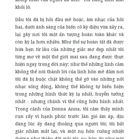
khỏi lô.
Dẫu tôi đã bị hồi đầu mê hoặc, âm nhạc của hồi
hai, dưới ánh sáng của biến cố kỳ diệu vừa xảy ra,
lại gây nơi tôi một ấn tượng hoàn toàn khác và
còn kỳ lạ hơn nhiều. Như thể sự hoàn tất đã được
hứa hẹn từ lâu của những giấc mơ đẹp nhất tôi
từng mơ về một thế giới mai sau đang được thực
hiện ngay trong đời này; như thể những linh cảm
không thể nói thành lời của linh hồn mê đắm nơi
tôi đã bị buộc chặt không thể gỡ vào những nốt
nhạc sống động, không thể không tự biểu hiện
trong những hình thức kỳ lạ nhất, huyễn tưởng
nhất - nhưng chính vì thế cũng hữu hình nhất.
Trong cảnh của Donna Anna, tôi cảm thấy mình
run rẩy vì hạnh phúc trước làn gió ấm áp, dịu
dàng lúc ấy đang thoảng qua người tôi; tôi bất
giác nhắm mắt lại, và một nụ hôn cuồng nhiệt
dường như thiêu đốt môi tôi: nụ hôn ấy như một