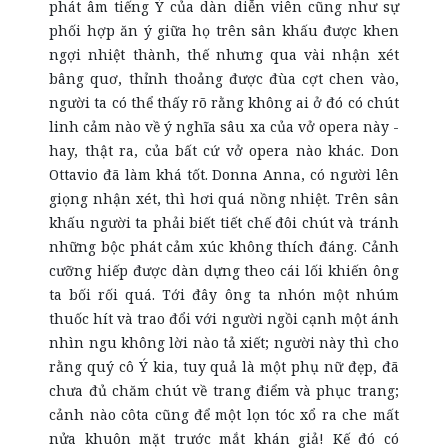
phát âm tiếng Ý của dàn diễn viên cũng như sự
phối hợp ăn ý giữa họ trên sân khấu được khen
ngợi nhiệt thành, thế nhưng qua vài nhận xét
bâng quơ, thỉnh thoảng được đùa cợt chen vào,
người ta có thể thấy rõ rằng không ai ở đó có chút
linh cảm nào về ý nghĩa sâu xa của vở opera này -
hay, thật ra, của bất cứ vở opera nào khác. Don
Ottavio đã làm khá tốt. Donna Anna, có người lên
giọng nhận xét, thì hơi quá nồng nhiệt. Trên sân
khấu người ta phải biết tiết chế đôi chút và tránh
những bộc phát cảm xúc không thích đáng. Cảnh
cưỡng hiếp được dàn dựng theo cái lối khiến ông
ta bối rối quá. Tới đây ông ta nhón một nhúm
thuốc hít và trao đổi với người ngồi cạnh một ánh
nhìn ngu không lời nào tả xiết; người này thì cho
rằng quý cô Ý kia, tuy quả là một phụ nữ đẹp, đã
chưa đủ chăm chút về trang điểm và phục trang;
cảnh nào côta cũng để một lọn tóc xổ ra che mất
nửa khuôn mặt trước mắt khán giả! Kế đó có