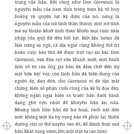
trọng của hắn. Bởi cũng như Don Giovanni là
nguyên mẫu của nam tính trong toàn bộ vẻ huy
hoàng và quyền lực kỳ diệu của nó, nàng là
nguyên mẫu của nữ tính thần thánh: một nữ tính
mà sự thuần khiết tinh thần khiến mọi cuộc xâm
nhập của quỷ dữ đều bất lực. Một khi Satan đã
làm nàng sa ngã, cả địa ngục cũng không thể trì
hoãn cuộc báo thù đã được trời cao an bài. Don
Giovanni, vừa đùa cợt vừa khinh miệt, mời hình
ảnh vô tri của ông già hắn đã đâm chết đến dự
một bữa tiệc vui; còn linh hồn đã biến dung của
người ấy, đau đớn cho Giovanni vì đã tận mắt
chứng kiến số phận cuối cùng của kẻ bị đọa đày,
không ngần ngại hiện ra trước hắn dưới hình
dạng ghê rợn nhất để khuyên hắn ăn năn.
Nhưng linh hồn hắn đã hư hoại, rách nát đến
mức không một tia hy vọng nào về phúc lạc thiên
đường còn có thể xuyên vào đó, để đánh thức nơi
hắn khát vọng vươn lên một trật tự cao hơn!