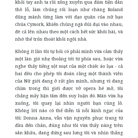
khỏi tay anh ta rồi xông xuyên qua đám tiện dân
thô lỗ, làm chúng rối loạn như chàng Roland
dũng mãnh từng làm với đạo quân của nữ bạo
chúa Cymork, khiến chúng ngã dúi dụi vào nhau,
đè cả lên nhau theo một cách hết sức khôi hài, và
nhờ thế trốn thoát khỏi ngôi nhà.
Không ít lần tôi tự hỏi có phải mình vừa cảm thấy
một làn gió nhẹ thoảng tới từ phía sau, hoặc vừa
nghe thấy tiếng sột soạt của một chiếc áo lụa - cả
hai đều cho phép tôi đoán rằng một thành viên
của Nữ giới đang ở rất gần mình, nhưng vì đang
chìm trong thì giới được vở opera hé mở, tôi
chẳng mấy bận tâm đến suy luận đó. Màn vừa hạ
xuống, tôi quay lại nhìn người bạn cùng lô.
Không lời nào có thể diễn tả nỗi kinh ngạc của
tôi: Donna Anna, vẫn vận nguyên phục trang từ
đầu đến chân, đúng như tôi vừa thấy nàng trên
sân khấu, đang đứng sau lưng tôi và nhìn thẳng