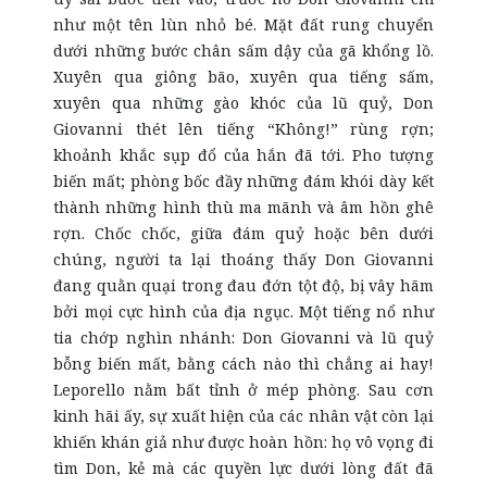
như một tên lùn nhỏ bé. Mặt đất rung chuyển
dưới những bước chân sấm dậy của gã khổng lồ.
Xuyên qua giông bão, xuyên qua tiếng sấm,
xuyên qua những gào khóc của lũ quỷ, Don
Giovanni thét lên tiếng “Không!” rùng rợn;
khoảnh khắc sụp đổ của hắn đã tới. Pho tượng
biến mất; phòng bốc đầy những đám khói dày kết
thành những hình thù ma mãnh và âm hồn ghê
rợn. Chốc chốc, giữa đám quỷ hoặc bên dưới
chúng, người ta lại thoáng thấy Don Giovanni
đang quằn quại trong đau đớn tột độ, bị vây hãm
bởi mọi cực hình của địa ngục. Một tiếng nổ như
tia chớp nghìn nhánh: Don Giovanni và lũ quỷ
bỗng biến mất, bằng cách nào thì chẳng ai hay!
Leporello nằm bất tỉnh ở mép phòng. Sau cơn
kinh hãi ấy, sự xuất hiện của các nhân vật còn lại
khiến khán giả như được hoàn hồn: họ vô vọng đi
tìm Don, kẻ mà các quyền lực dưới lòng đất đã