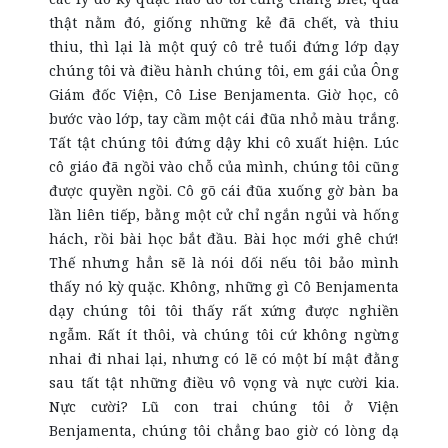
thật nằm đó, giống những kẻ đã chết, và thiu
thiu, thì lại là một quý cô trẻ tuổi đứng lớp dạy
chúng tôi và điều hành chúng tôi, em gái của Ông
Giám đốc Viện, Cô Lise Benjamenta. Giờ học, cô
bước vào lớp, tay cầm một cái đũa nhỏ màu trắng.
Tất tật chúng tôi đứng dậy khi cô xuất hiện. Lúc
cô giáo đã ngồi vào chỗ của mình, chúng tôi cũng
được quyền ngồi. Cô gõ cái đũa xuống gờ bàn ba
lần liên tiếp, bằng một cử chỉ ngắn ngủi và hống
hách, rồi bài học bắt đầu. Bài học mới ghê chứ!
Thế nhưng hẳn sẽ là nói dối nếu tôi bảo mình
thấy nó kỳ quặc. Không, những gì Cô Benjamenta
dạy chúng tôi tôi thấy rất xứng được nghiền
ngẫm. Rất ít thôi, và chúng tôi cứ không ngừng
nhai đi nhai lại, nhưng có lẽ có một bí mật đằng
sau tất tật những điều vô vọng và nực cười kia.
Nực cười? Lũ con trai chúng tôi ở Viện
Benjamenta, chúng tôi chẳng bao giờ có lòng dạ