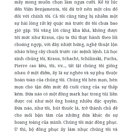
mấy mong muốn chọn làm ngựa cưỡi. Kể từ lúc
đến Viện Benjamenta, tôi đã trở nên một câu đố
đối với chính tôi. Cả tôi cũng từng bị nhiễm một
sự hài lòng rất kỳ quặc mà trước đó tôi chưa bao
giờ gặp. Tôi vâng lời cũng kha khá, không được
tới mức như Kraus, cậu ta thì thực hành theo lối
choáng ngợp, với đầy nhiệt hứng, nghệ thuật lộn
nhào trồng cây chuối trước các mệnh lệnh. Lũ học
sinh chúng tôi, Kraus, Schacht, Schilinski, Fuchs,
Pierre cao kều, tôi, v.v..., tất tật chúng tôi giống
nhau ở một điểm, ấy là sự nghèo và sự phụ thuộc
hoàn toàn của chúng tôi. Chúng tôi hèn mọn, hèn
mọn cho tận đến mức độ cuối cùng của sự thấp
kém. Đứa nào có một đồng mark bạc trong túi liền
được coi như một ông hoàng nhiều đặc quyền.
Đứa nào, như tôi, hút thuốc lá, trở thành chủ đề
cho mối bận tâm của những đứa khác do sự
hoang toàng của mình. Chúng tôi mặc đồng phục.
Ừ thì, bộ đồng phục ấy làm nhục chúng tôi và