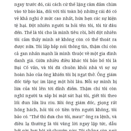
ngay trước đó, cái cách cứ thế lặng câm đắm chìm
vào tờ báo kia, đối với tôi toàn bộ những cái đó có
vẻ khả nghi ở mức cao nhất, hứa hẹn các sự kiện
tệ hại. Đột nhiên người ta hỏi tên tôi, tôi từ đâu
đến. Thế là tôi cho là mình tiêu rồi, bởi đột nhiên
tôi cảm thấy mình sẽ không còn có thể thoát ra
được nữa. Tôi lắp bắp nói thông tin, thậm chí còn
cả gan nhấn mạnh là mình thuộc về một gia đình
danh giá. Giữa nhiều điều khác tôi bảo bố tôi là
Đại Cố vấn, và tôi đã chuồn khỏi nhà vì sợ sự
hoàn hảo của ông khiến tôi bị ngạt thở. Ông giám
đốc tiếp tục im lặng một hồi lâu. Nỗi sợ mình bị
lừa của tôi lên tới đỉnh điểm. Thậm chí tôi còn
nghĩ người ta sắp bí mật sát hại tôi, giết tôi theo
lối đun lửa liu riu. Rồi ông giám đốc, giọng rất
hống hách, hỏi tôi có tiền trên người không, tôi
bảo có. "Thế thì đưa cho tôi, mau!" ông ra lệnh, và
điều lạ thường là tôi vâng lời ngay lập tức, dẫu
hết sức bực bội về chuyện này. Tôi chẳng còn ngờ