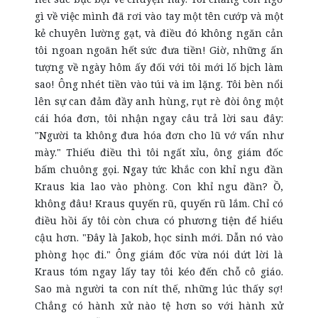
gì về việc mình đã rơi vào tay một tên cướp và một
kẻ chuyên lường gạt, và điều đó không ngăn cản
tôi ngoan ngoãn hết sức đưa tiền! Giờ, những ấn
tượng về ngày hôm ấy đối với tôi mới lố bịch làm
sao! Ông nhét tiền vào túi và im lặng. Tôi bèn nổi
lên sự can đảm đầy anh hùng, rụt rè đòi ông một
cái hóa đơn, tôi nhận ngay câu trả lời sau đây:
"Người ta không đưa hóa đơn cho lũ vớ vẩn như
mày." Thiếu điều thì tôi ngất xỉu, ông giám đốc
bấm chuông gọi. Ngay tức khắc con khỉ ngu đần
Kraus kia lao vào phòng. Con khỉ ngu đần? Ồ,
không đâu! Kraus quyến rũ, quyến rũ lắm. Chỉ có
điều hồi ấy tôi còn chưa có phương tiện để hiểu
cậu hơn. "Đây là Jakob, học sinh mới. Dẫn nó vào
phòng học đi." Ông giám đốc vừa nói dứt lời là
Kraus tóm ngay lấy tay tôi kéo đến chỗ cô giáo.
Sao mà người ta con nít thế, những lúc thấy sợ!
Chẳng có hành xử nào tệ hơn so với hành xử