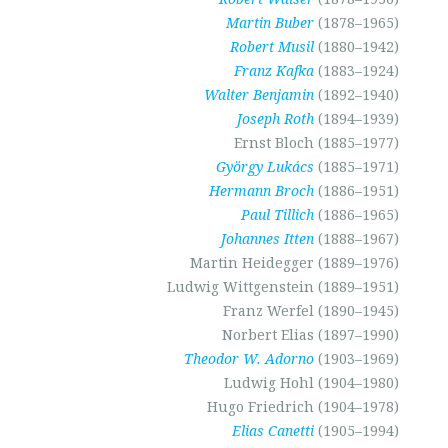
Martin Buber
(1878–1965)
Robert Musil
(1880–1942)
Franz Kafka
(1883–1924)
Walter Benjamin
(1892–1940)
Joseph Roth
(1894–1939)
Ernst Bloch (1885–1977)
György Lukács
(
1885–1971)
Hermann Broch
(1886–1951)
Paul Tillich
(1886–1965)
Johannes Itten
(1888–1967)
Martin Heidegger (1889–1976)
Ludwig Wittgenstein (1889–1951)
Franz Werfel (1890–1945)
Norbert Elias (1897–1990)
Theodor W. Adorno
(1903–1969)
Ludwig Hohl (1904–1980)
Hugo Friedrich (1904–1978)
Elias Canetti
(1905–1994)