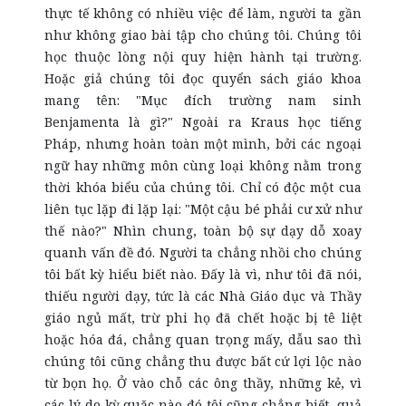
thực tế không có nhiều việc để làm, người ta gần
như không giao bài tập cho chúng tôi. Chúng tôi
học thuộc lòng nội quy hiện hành tại trường.
Hoặc giả chúng tôi đọc quyển sách giáo khoa
mang tên: "Mục đích trường nam sinh
Benjamenta là gì?" Ngoài ra Kraus học tiếng
Pháp, nhưng hoàn toàn một mình, bởi các ngoại
ngữ hay những môn cùng loại không nằm trong
thời khóa biểu của chúng tôi. Chỉ có độc một cua
liên tục lặp đi lặp lại: "Một cậu bé phải cư xử như
thế nào?" Nhìn chung, toàn bộ sự dạy dỗ xoay
quanh vấn đề đó. Người ta chẳng nhồi cho chúng
tôi bất kỳ hiểu biết nào. Đấy là vì, như tôi đã nói,
thiếu người dạy, tức là các Nhà Giáo dục và Thầy
giáo ngủ mất, trừ phi họ đã chết hoặc bị tê liệt
hoặc hóa đá, chẳng quan trọng mấy, dẫu sao thì
chúng tôi cũng chẳng thu được bất cứ lợi lộc nào
từ bọn họ. Ở vào chỗ các ông thầy, những kẻ, vì
các lý do kỳ quặc nào đó tôi cũng chẳng biết, quả