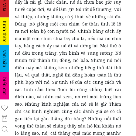
La Vita
đấy là cái gì. Chắc chắn, nó đã chưa bao giờ suy
tư về cuộc đời, và để làm gì? Nó rất dễ thương, vui
và thiệp, nhưng không có ý thức về những cái đó.
hình thức
Đúng, nó giống một con chim. Sự thân tình lồ lộ
ra nơi toàn bộ con người nó. Chính bằng cách ấy
mà một con chim chìa tay cho ta, nếu mà nó chìa
tay, bằng cách ấy mà nó đi và dừng lại. Mọi thứ ở
văn bản
nó đều trong trắng, yên bình và sung sướng. Nó
muốn trở thành thị đồng, nó bảo. Nhưng nó nói
điều này mà không kèm những tiếng thở dài thô
lậu, và quả thật, nghề thị đồng hoàn toàn là thứ
biểu đạt
phù hợp với nó. Sự tinh tế của các cung cách và
các tình cảm theo đuổi tôi cũng chẳng biết cái
đích nào, và nhìn mà xem, nó rơi mới trúng làm
sao. Những kinh nghiệm của nó sẽ là gì? Thậm
chí các kinh nghiệm cùng các đánh giá sẽ có cả
gan tiến lại gần thằng đó chăng? Những nỗi thất
vọng thê thảm sẽ chẳng thấy xấu hổ khi khiến nó
lo lắng sao, nó, cái thằng quá mức mong manh?