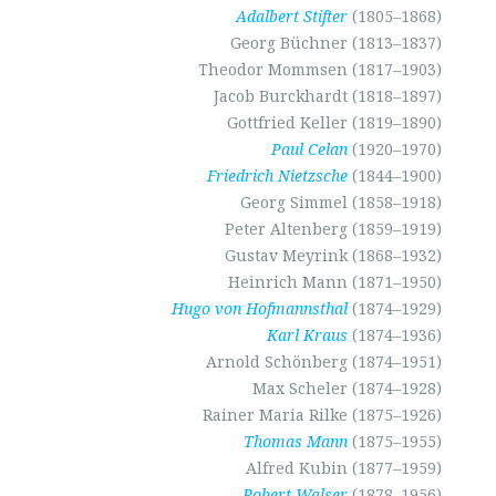
Adalbert Stifter
(1805–1868)
Georg Büchner (1813–1837)
Theodor Mommsen (1817–1903)
Jacob Burckhardt (1818–1897)
Gottfried Keller (1819–1890)
Paul Celan
(1920–1970)
Friedrich Nietzsche
(1844–1900)
Georg Simmel (1858–1918)
Peter Altenberg (1859–1919)
Gustav Meyrink (1868–1932)
Heinrich Mann (1871–1950)
Hugo von Hofmannsthal
(1874–1929)
Karl Kraus
(1874–1936)
Arnold Schönberg (1874–1951)
Max Scheler (1874–1928)
Rainer Maria Rilke (1875–1926)
Thomas Mann
(1875–1955)
Alfred Kubin (1877–1959)
Robert Walser
(1878–1956)