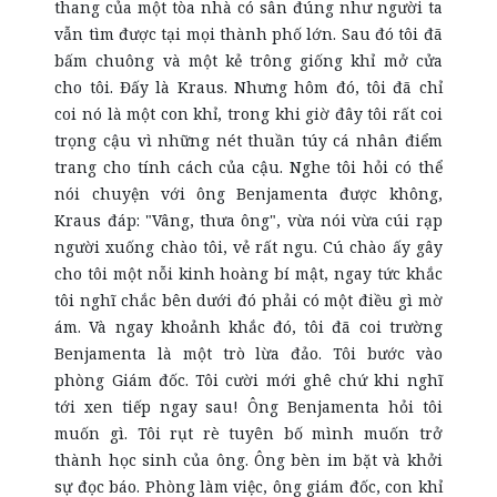
thang của một tòa nhà có sân đúng như người ta
vẫn tìm được tại mọi thành phố lớn. Sau đó tôi đã
bấm chuông và một kẻ trông giống khỉ mở cửa
cho tôi. Đấy là Kraus. Nhưng hôm đó, tôi đã chỉ
coi nó là một con khỉ, trong khi giờ đây tôi rất coi
trọng cậu vì những nét thuần túy cá nhân điểm
trang cho tính cách của cậu. Nghe tôi hỏi có thể
nói chuyện với ông Benjamenta được không,
Kraus đáp: "Vâng, thưa ông", vừa nói vừa cúi rạp
người xuống chào tôi, vẻ rất ngu. Cú chào ấy gây
cho tôi một nỗi kinh hoàng bí mật, ngay tức khắc
tôi nghĩ chắc bên dưới đó phải có một điều gì mờ
ám. Và ngay khoảnh khắc đó, tôi đã coi trường
Benjamenta là một trò lừa đảo. Tôi bước vào
phòng Giám đốc. Tôi cười mới ghê chứ khi nghĩ
tới xen tiếp ngay sau! Ông Benjamenta hỏi tôi
muốn gì. Tôi rụt rè tuyên bố mình muốn trở
thành học sinh của ông. Ông bèn im bặt và khởi
sự đọc báo. Phòng làm việc, ông giám đốc, con khỉ