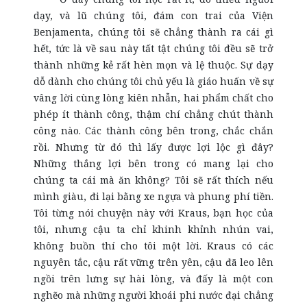
dạy, và lũ chúng tôi, đám con trai của Viện
Benjamenta, chúng tôi sẽ chẳng thành ra cái gì
hết, tức là về sau này tất tật chúng tôi đều sẽ trở
thành những kẻ rất hèn mọn và lệ thuộc. Sự dạy
dỗ dành cho chúng tôi chủ yếu là giáo huấn về sự
vâng lời cùng lòng kiên nhẫn, hai phẩm chất cho
phép ít thành công, thậm chí chẳng chút thành
công nào. Các thành công bên trong, chắc chắn
rồi. Nhưng từ đó thì lấy được lợi lộc gì đây?
Những thắng lợi bên trong có mang lại cho
chúng ta cái mà ăn không? Tôi sẽ rất thích nếu
mình giàu, đi lại bằng xe ngựa và phung phí tiền.
Tôi từng nói chuyện này với Kraus, bạn học của
tôi, nhưng cậu ta chỉ khinh khỉnh nhún vai,
không buồn thí cho tôi một lời. Kraus có các
nguyên tắc, cậu rất vững trên yên, cậu đã leo lên
ngồi trên lưng sự hài lòng, và đấy là một con
nghẽo mà những người khoái phi nước đại chẳng