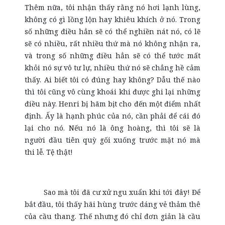
Thêm nữa, tôi nhận thấy rằng nó hơi lạnh lùng,
không có gì lồng lộn hay khiêu khích ở nó. Trong
số những điều hẳn sẽ có thể nghiền nát nó, có lẽ
sẽ có nhiều, rất nhiều thứ mà nó không nhận ra,
và trong số những điều hẳn sẽ có thể tước mất
khỏi nó sự vô tư lự, nhiều thứ nó sẽ chẳng hề cảm
thấy. Ai biết tôi có đúng hay không? Dẫu thế nào
thì tôi cũng vô cùng khoái khi được ghi lại những
điều này. Henri bị hãm bịt cho đến một điểm nhất
định. Ấy là hạnh phúc của nó, cần phải để cái đó
lại cho nó. Nếu nó là ông hoàng, thì tôi sẽ là
người đầu tiên quỳ gối xuống trước mặt nó mà
thi lễ. Tệ thật!
Sao mà tôi đã cư xử ngu xuẩn khi tới đây! Để
bắt đầu, tôi thấy hãi hùng trước dáng vẻ thảm thê
của cầu thang. Thế nhưng đó chỉ đơn giản là cầu