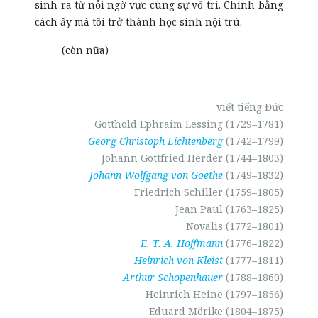
sinh ra từ nỗi ngờ vực cùng sự vô tri. Chính bằng
cách ấy mà tôi trở thành học sinh nội trú.
(còn nữa)
viết tiếng Đức
Gotthold Ephraim Lessing (1729–1781)
Georg Christoph Lichtenberg
(1742–1799)
Johann Gottfried Herder (1744–1803)
Johann Wolfgang von Goethe
(1749–1832)
Friedrich Schiller (1759–1805)
Jean Paul (1763–1825)
Novalis (1772–1801)
E. T. A. Hoffmann
(1776–1822)
Heinrich von Kleist
(1777–1811)
Arthur Schopenhauer
(1788–1860)
Heinrich Heine (1797–1856)
Eduard Mörike (1804–1875)