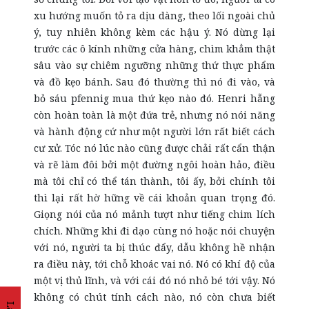
xu hướng muốn tỏ ra dịu dàng, theo lối ngoài chủ
ý, tuy nhiên không kèm các hậu ý. Nó dừng lại
trước các ô kính những cửa hàng, chìm khẳm thật
sâu vào sự chiêm ngưỡng những thứ thực phẩm
và đồ kẹo bánh. Sau đó thường thì nó đi vào, và
bỏ sáu pfennig mua thứ kẹo nào đó. Henri hẵng
còn hoàn toàn là một đứa trẻ, nhưng nó nói năng
và hành động cứ như một người lớn rất biết cách
cư xử. Tóc nó lúc nào cũng được chải rất cẩn thận
và rẽ làm đôi bởi một đường ngôi hoàn hảo, điều
mà tôi chỉ có thể tán thành, tôi ấy, bởi chính tôi
thì lại rất hờ hững về cái khoản quan trọng đó.
Giọng nói của nó mảnh tượt như tiếng chim lích
chích. Những khi đi dạo cùng nó hoặc nói chuyện
với nó, người ta bị thúc đẩy, dẫu không hề nhận
ra điều này, tới chỗ khoác vai nó. Nó có khí độ của
một vị thủ lĩnh, và với cái đó nó nhỏ bé tới vậy. Nó
không có chút tính cách nào, nó còn chưa biết