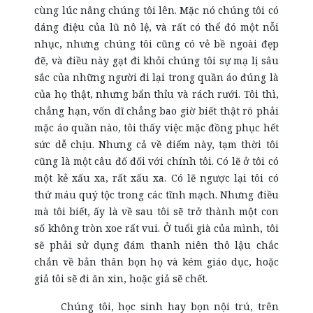
cùng lúc nâng chúng tôi lên. Mặc nó chúng tôi có
dáng điệu của lũ nô lệ, và rất có thể đó một nỗi
nhục, nhưng chúng tôi cũng có vẻ bề ngoài đẹp
đẽ, và điều này gạt đi khỏi chúng tôi sự mạ lị sâu
sắc của những người đi lại trong quần áo đúng là
của họ thật, nhưng bẩn thỉu và rách rưới. Tôi thì,
chẳng hạn, vốn dĩ chẳng bao giờ biết thật rõ phải
mặc áo quần nào, tôi thấy việc mặc đồng phục hết
sức dễ chịu. Nhưng cả về điểm này, tạm thời tôi
cũng là một câu đố đối với chính tôi. Có lẽ ở tôi có
một kẻ xấu xa, rất xấu xa. Có lẽ ngược lại tôi có
thứ máu quý tộc trong các tĩnh mạch. Nhưng điều
mà tôi biết, ấy là về sau tôi sẽ trở thành một con
số không tròn xoe rất vui. Ở tuổi già của mình, tôi
sẽ phải sử dụng đám thanh niên thô lậu chắc
chắn về bản thân bọn họ và kém giáo dục, hoặc
giả tôi sẽ đi ăn xin, hoặc giả sẽ chết.
Chúng tôi, học sinh hay bọn nội trú, trên