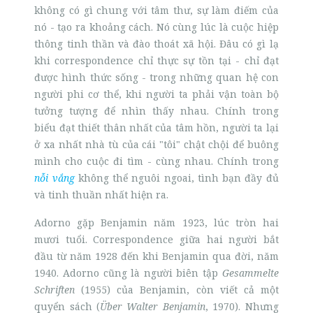
không có gì chung với tâm thư, sự làm điếm của
nó - tạo ra khoảng cách. Nó cùng lúc là cuộc hiệp
thông tinh thần và
đào thoát xã hội. Đâu có gì lạ
khi correspondence chỉ thực sự tồn tại - chỉ đạt
được hình thức sống - trong những quan hệ con
người phi cơ thể, khi người ta phải
vận toàn bộ
tưởng tượng để nhìn thấy nhau. Chính trong
biểu đạt thiết thân nhất của tâm hồn, người ta lại
ở xa nhất nhà tù của cái "tôi" chật chội để buông
mình cho cuộc đi tìm - cùng nhau. Chính trong
nỗi vắng
không thể nguôi ngoai, tình bạn đầy đủ
và tinh thuần nhất hiện ra.
Adorno gặp Benjamin năm 1923, lúc tròn hai
mươi tuổi. Correspondence giữa hai người bắt
đầu từ năm 1928 đến khi Benjamin qua đời, năm
1940. Adorno cũng là người biên tập
Gesammelte
Schriften
(1955) của Benjamin, còn viết cả một
quyển sách (
Über Walter Benjamin
, 1970). Nhưng