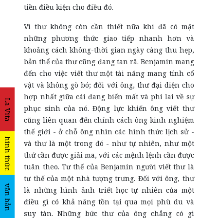
tiền điều kiện cho điều đó.
Vì thư không còn cần thiết nữa khi đã có mặt
những phương thức giao tiếp nhanh hơn và
khoảng cách không-thời gian ngày càng thu hẹp,
bản thể của thư cũng đang tan rã. Benjamin mang
đến cho việc viết thư một tài năng mang tính cổ
vật và không gò bó; đối với ông, thư đại diện cho
hợp nhất giữa cái đang biến mất và phi lai về sự
La Vita
phục sinh của nó. Động lực khiến ông viết thư
cũng liên quan đến chính cách ông kinh nghiệm
thế giới - ở chỗ ông nhìn các hình thức lịch sử -
hình thức
và thư là một trong đó - như tự nhiên, như một
thứ cần được giải mã, với các mệnh lệnh cần được
tuân theo. Tư thế của Benjamin người viết thư là
tư thế của một nhà tượng trưng. Đối với ông, thư
văn bản
là những hình ảnh triết học-tự nhiên của một
điều gì có khả năng tồn tại qua mọi phù du và
suy tàn. Những bức thư của ông chẳng có gì