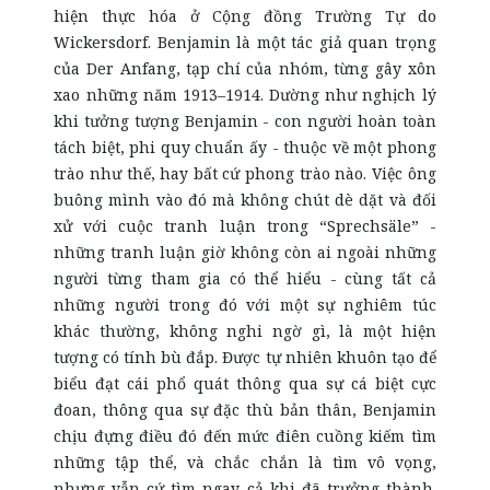
hiện thực hóa ở Cộng đồng Trường Tự do
Wickersdorf. Benjamin là một tác giả quan trọng
của Der Anfang, tạp chí của nhóm, từng gây xôn
xao những năm 1913–1914. Dường như nghịch lý
khi tưởng tượng Benjamin - con người hoàn toàn
tách biệt, phi quy chuẩn ấy - thuộc về một phong
trào như thế, hay bất cứ phong trào nào. Việc ông
buông mình vào đó mà không chút dè dặt và đối
xử với cuộc tranh luận trong “Sprechsäle” -
những tranh luận giờ không còn ai ngoài những
người từng tham gia có thể hiểu - cùng tất cả
những người trong đó với một sự nghiêm túc
khác thường, không nghi ngờ gì, là một hiện
tượng có tính bù đắp. Được tự nhiên khuôn tạo để
biểu đạt cái phổ quát thông qua sự cá biệt cực
đoan, thông qua sự đặc thù bản thân, Benjamin
chịu đựng điều đó đến mức điên cuồng kiếm tìm
những tập thể, và chắc chắn là tìm vô vọng,
nhưng vẫn cứ tìm ngay cả khi đã trưởng thành.