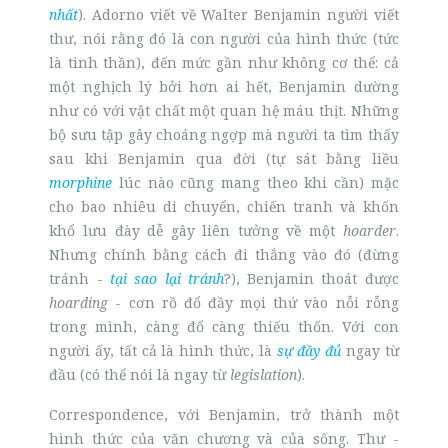
nhất
). Adorno viết về Walter Benjamin người viết
thư, nói rằng đó là con người của hình thức (tức
là tinh thần), đến mức gần như không cơ thể: cả
một nghịch lý bởi hơn ai hết, Benjamin dường
như có với vật chất một quan hệ máu thịt. Những
bộ
sưu tập gây choáng ngợp mà người ta tìm thấy
sau khi Benjamin qua đời (tự sát bằng liều
morphine
lúc nào cũng mang theo khi cần) mặc
cho bao nhiêu di chuyển, chiến tranh và khốn
khổ lưu đày dễ gây liên tưởng về một
hoarder
.
Nhưng chính bằng cách đi thẳng vào đó (đừng
tránh -
tại sao lại tránh
?), Benjamin thoát được
hoarding
- cơn rồ đổ đầy mọi thứ vào nỗi rỗng
trong mình, càng đổ càng thiếu thốn. Với con
người ấy, tất cả là hình thức, là
sự đầy đủ
ngay từ
đầu (có thể nói là ngay từ
legislation
).
Correspondence, với Benjamin, trở thành một
hình thức của văn chương và của sống. Thư -