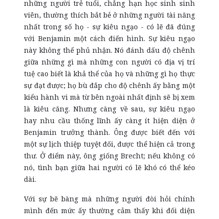
những người trẻ tuổi, chẳng hạn học sinh sinh
viên, thường thích bắt bẻ ở những người tài năng
nhất trong số họ - sự kiêu ngạo - có lẽ đã đúng
với Benjamin một cách điển hình. Sự kiêu ngạo
này không thể phủ nhận. Nó đánh dấu độ chênh
giữa những gì mà những con người có địa vị trí
tuệ cao biết là khả thể của họ và những gì họ thực
sự đạt được; họ bù đắp cho độ chênh ấy bằng một
kiểu hành vi mà từ bên ngoài nhất định sẽ bị xem
là kiêu căng. Nhưng càng về sau, sự kiêu ngạo
hay nhu cầu thống lĩnh ấy càng ít hiện diện ở
Benjamin trưởng thành. Ông được biết đến với
một sự lịch thiệp tuyệt đối, được thể hiện cả trong
thư. Ở điểm này, ông giống Brecht; nếu không có
nó, tình bạn giữa hai người có lẽ khó có thể kéo
dài.
Với sự bẽ bàng mà những người đòi hỏi chính
mình đến mức ấy thường cảm thấy khi đối diện