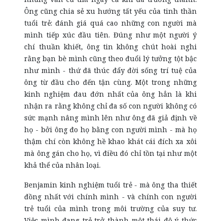
Ông cũng chia sẻ xu hướng tất yếu của tinh thần
tuổi trẻ: đánh giá quá cao những con người mà
mình tiếp xúc đầu tiên. Đúng như một người ý
chí thuần khiết, ông tin không chút hoài nghi
rằng bạn bè mình cũng theo đuổi lý tưởng tột bậc
như mình - thứ đã thúc đẩy đời sống trí tuệ của
ông từ đầu cho đến tận cùng. Một trong những
kinh nghiệm đau đớn nhất của ông hẳn là khi
nhận ra rằng không chỉ đa số con người không có
sức mạnh nâng mình lên như ông đã giả định về
họ - bởi ông đo họ bằng con người mình - mà họ
thậm chí còn không hề khao khát cái đích xa xôi
mà ông gán cho họ, vì điều đó chỉ tồn tại như một
khả thể của nhân loại.
Benjamin kinh nghiệm tuổi trẻ - mà ông tha thiết
đồng nhất với chính mình - và chính con người
trẻ tuổi của mình trong môi trường của suy tư.
Việc mình đang trẻ trở thành một thái độ ý thức