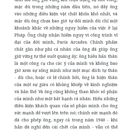
mặc dù trong những năm đầu tiên, nó đẩy ông
vào những điều kiện vật chất khốn khổ nhất, và
mặc dù ông chưa bao giờ tự dối mình dù chỉ một
khoảnh khắc về những nguy hiểm của việc ở lại
Pháp. Ông chấp nhận hiểm nguy vì công trình vĩ
đại của đời mình, Paris Arcades. Chính phẩm
chất gần như phi cá nhân của ông đã giúp ông
giữ vững tư thế suốt quãng ấy; ông hiểu bản thân
là một công cụ cho các ý của mình và không bao
giờ xem sự sống mình như một mục đích tự thân
- dù cho, hoặc có lẽ chính bởi, ông là hiện thân
của một sự giàu có khủng khiếp về kinh nghiệm
và bản thể. Và ông cũng không than khóc số phận
của mình như một bất hạnh cá nhân. Hiểu những
điều kiện khách quan của số phận mình cho ông
sức mạnh để vượt lên trên nó; chính sức mạnh đó
đã cho phép ông, ngay cả trong năm 1940 - khi
hẳn đã nghĩ đến cái chết của mình - vẫn có thể