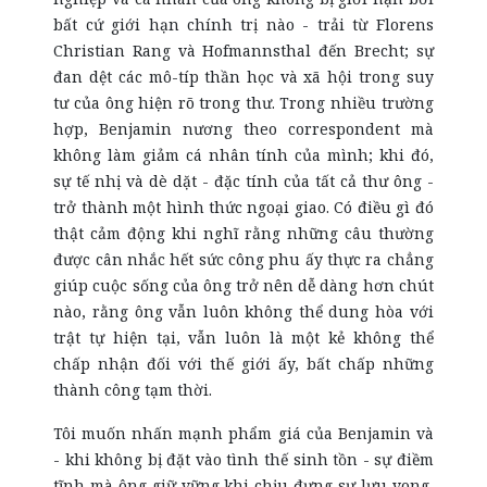
bất cứ giới hạn chính trị nào - trải từ Florens
Christian Rang và Hofmannsthal đến Brecht; sự
đan dệt các mô-típ thần học và xã hội trong suy
tư của ông hiện rõ trong thư. Trong nhiều trường
hợp, Benjamin nương theo correspondent mà
không làm giảm cá nhân tính của mình; khi đó,
sự tế nhị và dè dặt - đặc tính của tất cả thư ông -
trở thành một hình thức ngoại giao. Có điều gì đó
thật cảm động khi nghĩ rằng những câu thường
được cân nhắc hết sức công phu ấy thực ra chẳng
giúp cuộc sống của ông trở nên dễ dàng hơn chút
nào, rằng ông vẫn luôn không thể dung hòa với
trật tự hiện tại, vẫn luôn là một kẻ không thể
chấp nhận đối với thế giới ấy, bất chấp những
thành công tạm thời.
Tôi muốn nhấn mạnh phẩm giá của Benjamin và
- khi không bị đặt vào tình thế sinh tồn - sự điềm
tĩnh mà ông giữ vững khi chịu đựng sự lưu vong,