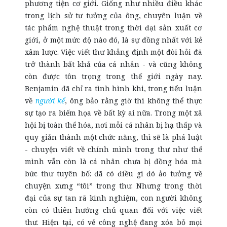
phương tiện cơ giới. Giống như nhiều điều khác
trong lịch sử tư tưởng của ông, chuyên luận về
tác phẩm nghệ thuật trong thời đại sản xuất cơ
giới, ở một mức độ nào đó, là sự đồng nhất với kẻ
xâm lược. Việc viết thư khẳng định một đòi hỏi đã
trở thành bất khả của cá nhân - và cũng không
còn được tôn trọng trong thế giới ngày nay.
Benjamin đã chỉ ra tình hình khi, trong tiểu luận
về
người kể
, ông bảo rằng giờ thì không thể thực
sự tạo ra biếm họa về bất kỳ ai nữa. Trong một xã
hội bị toàn thể hóa, nơi mỗi cá nhân bị hạ thấp và
quy giản thành một chức năng, thì sẽ là phá luật
- chuyện viết về chính mình trong thư như thể
mình vẫn còn là cá nhân chưa bị đồng hóa mà
bức thư tuyên bố: đã có điều gì đó ảo tưởng về
chuyện xưng “tôi” trong thư. Nhưng trong thời
đại của sự tan rã kinh nghiệm, con người không
còn có thiên hướng chủ quan đối với việc viết
thư. Hiện tại, có vẻ công nghệ đang xóa bỏ mọi