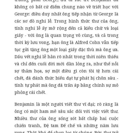
không có bất cứ điểm chung nào về triết học với
George: điều duy nhất ông tiếp nhận từ George là
các sơ đồ nghi lễ. Trong hình thức thư của ông,
tính nghi lễ ấy mở rộng đến cả kiểu chữ và loại
giấy - với ông là quan trọng vô cùng, và cả trong
thời kỳ lưu vong, bạn ông là Alfred Cohn vẫn tiếp
tục gửi tặng ông một loại giấy đặc thù mà ông ưa.
Dấu vết nghi lễ hằn rõ nhất trong thời niên thiếu
và chỉ đến cuối đời mới dần lỏng ra, như thể nỗi
sợ thảm họa, sợ một điều gì còn tồi tệ hơn cái
chết, đã đánh thức biểu đạt tự phát bị chôn sâu -
tính tự phát mà ông đã trấn áp bằng chính sự mô
phỏng cái chết.
Benjamin là một người viết thư vĩ đại; rõ ràng là
ông có một ham mê sâu sắc đối với việc viết thư.
Nhiều thư của ông sống sót bất chấp hai cuộc
chiến tranh, Đệ tam Đế chế và những năm lưu
vong. Thật khó để chọn lọc từ chúng. Bức thư trở