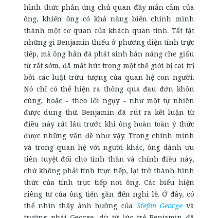
hình thức phản ứng chủ quan đầy mẫn cảm của
ông, khiến ông có khả năng biến chính mình
thành một cơ quan của khách quan tính. Tất tật
những gì Benjamin thiếu ở phương diện tính trực
tiếp, mà ông hẳn đã phát sinh bản năng che giấu
từ rất sớm, đã mất hút trong một thế giới bị cai trị
bởi các luật trừu tượng của quan hệ con người.
Nó chỉ có thể hiện ra thông qua đau đớn khôn
cùng, hoặc - theo lối ngụy - như một tự nhiên
được dung thứ. Benjamin đã rút ra kết luận từ
điều này rất lâu trước khi ông hoàn toàn ý thức
được những vấn đề như vậy. Trong chính mình
và trong quan hệ với người khác, ông dành ưu
tiên tuyệt đối cho tinh thần và chính điều này,
chứ không phải tính trực tiếp, lại trở thành hình
thức của tính trực tiếp nơi ông. Các biểu hiện
riêng tư của ông tiến gần đến nghi lễ. Ở đây, có
thể nhìn thấy ảnh hưởng của
Stefan George
và
trường phái George, dù từ lúc trẻ Benjamin đã