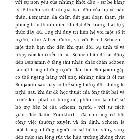
với sự non yếu của những khởi đầu - sự bẽ bàng
tỷ lệ thuận với đánh giá ban đầu của họ về bản
thân, Benjamin đã chấm dứt giai đoạn tham gia
phong trào thanh niên khi đạt đến trạng thái tự ý
thức đầy đủ. Ông chỉ duy trì liên hệ với một số ít
người, như Alfred Cohn, và với Ernst Schoen -
một tình bạn cho đến khi qua đời. Sự tinh tế và
nhạy cảm khó diễn tả của Schoen hẳn đã tác động
đến Benjamin ở tầng sâu nhất; chắc chắn Schoen
là một trong những người đầu tiên Benjamin gặp
có thể ngang hàng với ông. Những năm ít ỏi mà
Benjamin sau này có thể sống tương đối không lo
nghĩ, sau khi dự đồ học thuật của ông thất bại và
trước khi phát xít bùng nổ, phần lớn là nhờ sự
hỗ trợ bền bỉ của Schoen, người - với tư cách
giám đốc Radio Frankfurt - đã cho ông cơ hội
công việc thường xuyên và ổn định. Schoen là
một trong những người có sự tự tin vững vàng
đến mức sẵn lòng rút vào hậu trường không chút