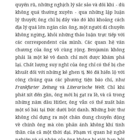
quyến rũ, những nghịch lý sắc sảo và đôi khi - dù
không quá thường xuyên - qua những lập luận
lý thuyết; ông chỉ bị đẩy vào đó khi khoảng cách
địa lý quá lớn ngăn cản ông, một người di chuyển
không ngừng, khỏi những thảo luận trực tiếp với
các correspondent của mình. Các quan hệ văn
chương của ông vô cùng rộng. Benjamin không
phải là một kẻ vô danh chỉ mới được khám phá
lại. Chất lượng suy nghĩ của ông chỉ có thể bị che
khuất đối với những kẻ ghen tị. Nó đã hiển lộ với
công chúng qua các phương tiện báo chí, như
Frankfurter Zeitung
và
Literarische Welt
. Chỉ khi
phát xít đến gần, ông mới bị gạt ra lề, và cả trong
những năm đầu Hitler, ông vẫn có thể xuất bản
một số bài tại Đức dưới bút danh. Những bức thư
không chỉ dựng ra một chân dung chuyển động
về chính ông mà còn phản ánh không khí tinh
thần của cả một thời đại. Phạm vi quan hệ nghề
nghiệp và cá nhân của ông không bị giới hạn bởi