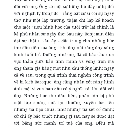
đối với ông. Ông có một sự hững hờ đầy tự trị đối
với nghịch lý trong đó - rằng bất cứ ai coi sự ngây
thơ như một lập trường, thậm chí lập kế hoạch
cho một “siêu hình học của tuổi trẻ” lại chính là
kẻ phủ nhận sự ngây thơ. Sau này, Benjamin diễn
đạt sự thật u sầu ấy - đặc trưng cho những bức
thư đầu tiên của ông - khi ông nói rằng ông sùng
kính tuổi trẻ. Dường như ông đã cố bắc cầu qua
vực thẳm giữa bản tính mình và vòng tròn mà
ông tham gia bằng một nhu cầu thống lĩnh; ngay
cả về sau, trong quá trình thai nghén công trình
về bi kịch Baroque, ông cũng nhận xét rằng hình
ảnh một vị vua ban đầu có ý nghĩa rất lớn đối với
ông. Những bức thư đầu tiên, phần lớn bị phủ
một lớp sương mờ, lại thường xuyên lóe lên
những tia bạo chúa, như những tia sét cố đánh;
cử chỉ ấy báo trước những gì sau này sẽ được đạt
tới bằng sức mạnh trí tuệ của ông. Điều mà