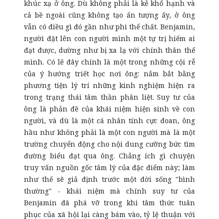
khúc xạ ở ông. Dù không phải là kẻ khổ hạnh và
cả bề ngoài cũng không tạo ấn tượng ấy, ở ông
vẫn có điều gì đó gần như phi thể chất. Benjamin,
người đặt lên con người mình một tự trị hiếm ai
đạt được, dường như bị xa lạ với chính thân thể
mình. Có lẽ đây chính là một trong những cội rễ
của ý hướng triết học nơi ông: nắm bắt bằng
phương tiện lý trí những kinh nghiệm hiện ra
trong trạng thái tâm thần phân liệt. Suy tư của
ông là phản đề của khái niệm hiện sinh về con
người, và dù là một cá nhân tính cực đoan, ông
hầu như không phải là một con người mà là một
trường chuyển động cho nội dung cưỡng bức tìm
đường biểu đạt qua ông. Chẳng ích gì chuyện
truy vấn nguồn gốc tâm lý của đặc điểm này; làm
như thế sẽ giả định trước một đời sống "bình
thường" - khái niệm mà chính suy tư của
Benjamin đã phá vỡ trong khi tâm thức tuân
phục của xã hội lại càng bám vào, tỷ lệ thuận với