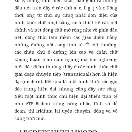
xử lý mang tính điêu khắc, bao gồm cả những
đầu nét tròn đầy ở các chữ a, c, f, g, j và r. Đồng
thời, ông từ chối sự cứng nhắc đơn điệu của
hình khối chữ nhật bằng cách thiết kế các nét
chính và nét đóng chữ mở rộng nhẹ về phía đầu
nét, đồng thời làm mềm các giao điểm bằng
những đường nối cong tinh tế. Ở chữ thường,
các chân chữ ở đường lên cao và chân chữ
không hoàn toàn nằm ngang mà hơi nghiêng,
một đặc điểm thường thấy ở các hình thức chữ
giai đoạn chuyển tiếp (transitional) hơn là hiện
đại (modern). Kết quả là một hình thức sắc gọn
đặc trưng hiện đại, nhưng cũng đầy sức sống.
Nếu một hình thức chữ hiện đại thiếu tinh tế
như ATF Bodoni trông cứng nhắc, tĩnh và dễ
đoán, thì Iridium lại uyển chuyển, động và vô
cùng tươi mới.