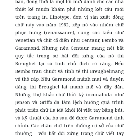
bản, đồng thời là một lời mời dành cho các nhà
thiết kế muốn khám phá những kết cấu mới
trên trang in. Linotype, đơn vị sản xuất dòng
chữ này vào năm 1982, xếp nó vào nhóm chữ
phục hưng (renaissance), cùng các kiểu chữ
Venetian và chữ cổ điển như Centaur, Bembo và
Garamond. Nhưng nếu Centaur mang nét bất
quy tắc trong sự bất đối xứng của nó thì
Breughel lại có tính chủ đích rõ ràng. Nếu
Bembo trau chuốt và tinh tế thì Breughelmang
vẻ thô ráp. Nếu Garamond mảnh mai và duyên
dáng thì Breughel lại mạnh mẽ và đầy đặn.
Những thợ khắc chữ thời kỳ incunabula như
Jenson và Griffo đã làm lệch hướng quá trình
phát triển chữ La Mã khỏi lối viết tay bằng bút,
và kỹ thuật của họ sau đó được Garamond tinh
chỉnh. Các chân chữ trên đường cơ sở của chữ
thường - vốn bất đối xứng trong chữ viết tay