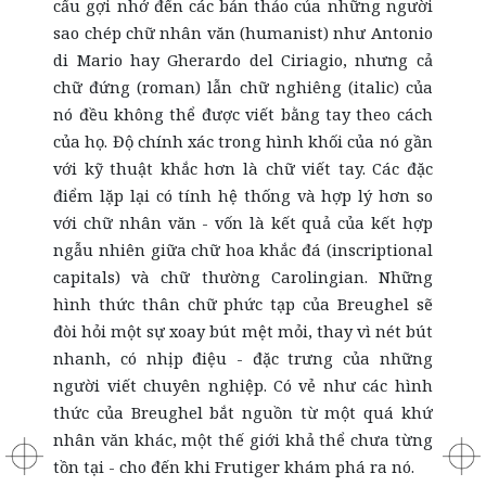
cấu gợi nhớ đến các bản thảo của những người
sao chép chữ nhân văn (humanist) như Antonio
di Mario hay Gherardo del Ciriagio, nhưng cả
chữ đứng (roman) lẫn chữ nghiêng (italic) của
nó đều không thể được viết bằng tay theo cách
của họ. Độ chính xác trong hình khối của nó gần
với kỹ thuật khắc hơn là chữ viết tay. Các đặc
điểm lặp lại có tính hệ thống và hợp lý hơn so
với chữ nhân văn - vốn là kết quả của kết hợp
ngẫu nhiên giữa chữ hoa khắc đá (inscriptional
capitals) và chữ thường Carolingian. Những
hình thức thân chữ phức tạp của Breughel sẽ
đòi hỏi một sự xoay bút mệt mỏi, thay vì nét bút
nhanh, có nhịp điệu - đặc trưng của những
người viết chuyên nghiệp. Có vẻ như các hình
thức của Breughel bắt nguồn từ một quá khứ
nhân văn khác, một thế giới khả thể chưa từng
tồn tại - cho đến khi Frutiger khám phá ra nó.