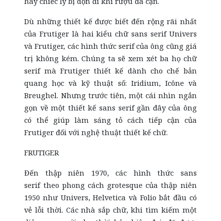
hay chiếc ly bị dọn đi khi rượu đã cạn.
Dù những thiết kế được biết đến rộng rãi nhất
của Frutiger là hai kiểu chữ
sans serif
Univers
và Frutiger, các hình thức
serif
của ông cũng giá
trị không kém. Chúng ta sẽ xem xét ba họ chữ
serif
mà Frutiger thiết kế dành cho chế bản
quang học và kỹ thuật số: Iridium, Icône và
Breughel. Nhưng trước tiên, một cái nhìn ngắn
gọn về một thiết kế sans serif gần đây của ông
có thể giúp làm sáng tỏ cách tiếp cận của
Frutiger đối với nghệ thuật thiết kế chữ.
FRUTIGER
Đến thập niên 1970, các hình thức sans
serif theo phong cách grotesque của thập niên
1950 như Univers, Helvetica và Folio bắt đầu có
vẻ lỗi thời. Các nhà sắp chữ, khi tìm kiếm một