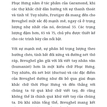
Phục Hưng nằm ở tác phẩm của Garamond, khi
các thợ khắc chữ dần hướng tới sự thanh thoát
và tinh tế. Tuy nhiên, Frutiger đã mang đến cho
Breughel một sắc độ mạnh mẽ, ngay cả ở trọng
lượng nhẹ nhất của nó, decimal 55. Các trọng
lượng đậm hơn, 65 và 75, chủ yếu được thiết kế
cho các trình bày cần nổi bật.
Với sự mạnh mẽ, sự phân bố trọng lượng theo
hướng chéo, tính bất đối xứng và đường nét thô
ráp, Breughel gần gũi với lối viết tay nhân văn
(humanist) hơn là một kiểu chữ Phục Hưng.
Tuy nhiên, dù nét bút (ductus) và các đặc điểm
của Breughel dường như đã bỏ qua giai đoạn
khắc chữ thời Phục Hưng và đến thẳng với
chúng ta từ quá khứ chữ viết tay, đó cũng
không thể là chính quá khứ viết tay của chúng
ta. Dù khi nhìn tổng thể, Breughel mang kết