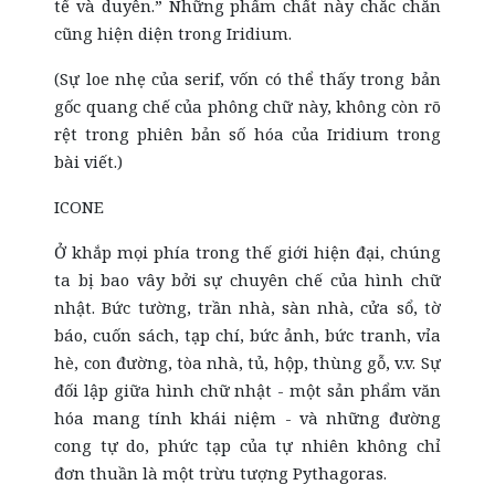
tế và duyên.” Những phẩm chất này chắc chắn
cũng hiện diện trong Iridium.
(Sự loe nhẹ của
serif
, vốn có thể thấy trong bản
gốc quang chế của phông chữ này, không còn rõ
rệt trong phiên bản số hóa của Iridium trong
bài viết.)
ICONE
Ở khắp mọi phía trong thế giới hiện đại, chúng
ta bị bao vây bởi sự chuyên chế của hình chữ
nhật. Bức tường, trần nhà, sàn nhà, cửa sổ, tờ
báo, cuốn sách, tạp chí, bức ảnh, bức tranh, vỉa
hè, con đường, tòa nhà, tủ, hộp, thùng gỗ, v.v. Sự
đối lập giữa hình chữ nhật - một sản phẩm văn
hóa mang tính khái niệm - và những đường
cong tự do, phức tạp của tự nhiên không chỉ
đơn thuần là một trừu tượng Pythagoras.