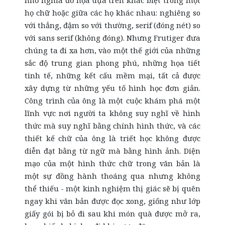
nhỏ nghĩa đồ họa dựa trên khác biệt trong một
họ chữ hoặc giữa các họ khác nhau: nghiêng so
với thẳng, đậm so với thường, serif (đóng nét) so
với
sans serif (không đóng)
. Nhưng Frutiger đưa
chúng ta đi xa hơn, vào một thế giới của những
sắc độ trung gian phong phú, những họa tiết
tinh tế, những kết cấu mềm mại, tất cả được
xây dựng từ những yếu tố hình học đơn giản.
Công trình của ông là một cuộc khám phá một
lĩnh vực nơi người ta không suy nghĩ về hình
thức mà suy nghĩ bằng chính hình thức, và các
thiết kế chữ của ông là triết học không được
diễn đạt bằng từ ngữ mà bằng hình ảnh. Diện
mạo của một hình thức chữ trong văn bản là
một sự đồng hành thoáng qua nhưng không
thể thiếu - một kinh nghiệm thị giác sẽ bị quên
ngay khi văn bản được đọc xong, giống như lớp
giấy gói bị bỏ đi sau khi món quà được mở ra,