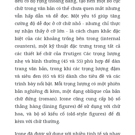
đều có độ rộng thoáng đãng, tạo nên một bố cục
chữ trong văn bản có thể chưa quen mắt nhưng
vẫn hấp dẫn và dễ đọc. Một yếu tố giúp tăng
cường độ dễ đọc ở cỡ chữ nhỏ - nhưng chỉ thực
sự nhận thấy ở cỡ lớn - là cách chạm khắc đặc
biệt của các khoảng trống bên trong (internal
counters), một kỹ thuật đặc trưng trong tất cả
các thiết kế chữ của Frutiger. Các trọng lượng
nhẹ và bình thường (45 và 55) phù hợp để dàn
trang văn bản, trong khi các trọng lượng đậm
và siêu đen (65 và 85) dành cho tiêu đề và các
trình bày nổi bật. Mỗi trọng lượng có một phiên
bản nghiêng đi kèm, một dạng oblique của bản
chữ đứng (roman). Icone cũng cung cấp bộ số
thẳng hàng (lining figures) để sử dụng với chữ
hoa, và bộ số kiểu cổ (old-style figures) để đi
kèm với chữ thường.
Icone đã được sử dụng với nhiều tinh tế và nhạy