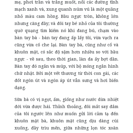
mẹ, phơi trần và trắng muốt, nổi các đường tĩnh
mạch xanh và, xung quanh núm vú là một quầng
nhỏ màu cam hồng. Bầu ngực tròn, không lớn
nhưng căng đầy; và đôi tay bé nhỏ của tôi thường
quờ quạng tìm kiếm nó khi đang bú, chạm vào
bàn tay bà - bàn tay đang ấp lấy tôi, vừa vạch ra
cũng vừa cố che lại. Bàn tay bà, cũng như cổ và
khuôn mặt, có sắc độ sậm hơn nhiều so với bầu
ngực - về sau, theo thời gian, làn da ấy bợt dần.
Bàn tay đó ngắn và múp, với bộ móng ngắn hình
chữ nhật. Bởi một vết thương từ thời con gái, các
đốt ngón út và ngón áp út vẫn sưng và hơi biến
dạng.
Sữa bà có vị ngọt, ấm, giống như nước dừa nhiệt
đới vừa được hái. Thỉnh thoảng, đôi mắt say đắm
của tôi ngước lên như muốn gửi lời cảm tạ đến
khuôn mặt bà, khuôn mặt cũng dịu dàng cúi
xuống, đầy trìu mến, giữa những lọn tóc xoăn