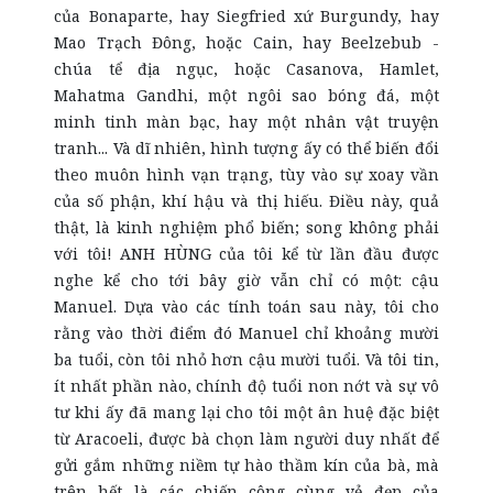
của Bonaparte, hay Siegfried
xứ
Burgundy, hay
Mao Trạch Đông, hoặc Cain, hay Beelzebub -
chúa tể địa ngục, hoặc Casanova, Hamlet,
Mahatma Gandhi, một ngôi sao bóng đá, một
minh tinh màn bạc, hay một nhân vật truyện
tranh
...
Và dĩ nhiên, hình tượng ấy có thể biến đổi
theo muôn hình vạn trạng, tùy vào sự xoay vần
của số phận, khí hậu và thị hiếu. Điều này, quả
th
ật
, là kinh nghiệm phổ biến; song không phải
với tôi! ANH HÙNG của tôi kể từ lần đầu được
nghe kể cho tới bây giờ vẫn chỉ có một: cậu
Manuel. Dựa vào các tính toán sau này, tôi cho
rằng vào thời điểm đó Manuel chỉ khoảng mười
ba tuổi, còn tôi nhỏ hơn cậu mười tuổi. Và tôi tin,
ít nhất phần nào, chính độ tuổi non nớt và sự vô
tư khi ấy đã mang lại cho tôi một ân
huệ
đặc biệt
từ Aracoeli, được bà chọn làm người duy nhất để
gửi gắm những niềm tự hào thầm kín của bà, mà
trên hết là các chiến công cùng vẻ đẹp của