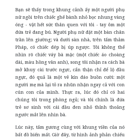
Bạn sẽ thấy trong khung cảnh ấy một người phụ
nữ ngồi trên chiếc ghế bành nhỏ bọc nhung vàng
óng - vật hết sức thân quen với tôi - tay ôm một
đứa trẻ đang bú. Người phụ nữ đặt một bàn chân
trần lên giường; và dưới sàn nhà, trên tấm thảm
Pháp, có chiếc dép bị úp ngược. Tôi không thể
nhìn rõ chiếc váy bà mặc (một chiếc áo choàng
dài, màu hồng vân anh), song tôi nhận ra cách bà
mở khuy cài trước ngực, cẩn thận chỉ để lộ đầu
ngực, đó quả là một vẻ kín đáo buồn cười: một
người mẹ mà lại tỏ ra nhũn nhặn ngay cả với con
cún con của mình. Thực ra, lúc đó chỉ có hai
chúng tôi trong phòng ngủ; và tôi chính là đứa
trẻ sơ sinh với cái đầu đen nhỏ thỉnh thoảng
ngước mắt lên nhìn bà.
Lúc này, tấm gương cùng với khung viền của nó
bất đồ biến mất. Giờ đây, từ hình ảnh phản chiếu