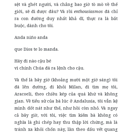
sệt và ghét người, và chẳng bao giờ tò mò về thế
giới, sẽ đi được đâu? Và rồi
enthousiasmos
đã chỉ
ra con đường duy nhất khả dĩ, thực ra là bắt
buộc, dành cho tôi.
Anda niño anda
que Dios te lo manda
.
Hãy đi nào cậu bé
vì chính Chúa đã ra lệnh cho cậu.
Và thế là bây giờ (khoảng mười một giờ sáng) tôi
đã lên đường, đi khỏi Milan, đi tìm mẹ tôi,
Aracoeli, theo chiều kép của quá khứ và không
gian. Về tiểu sử của bà lúc ở Andalusia, tôi vẫn kệ
mình dốt nát như thế, như hồi còn nhỏ. Và ngay
cả bây giờ, với tôi, việc tìm kiếm bà không có
nghĩa là ghi chép hay thu thập lời chứng, mà là
tránh xa khỏi chốn này, lần theo dấu vết quang