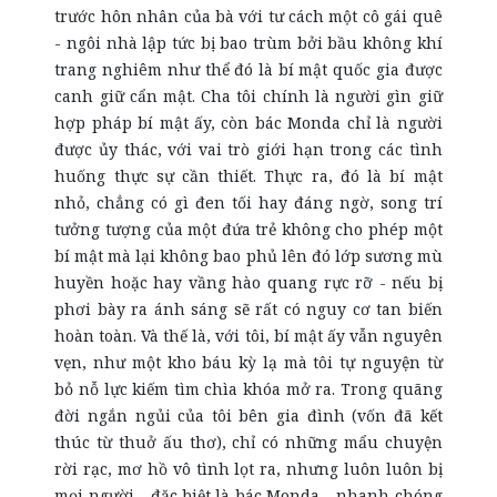
trước hôn nhân của bà với tư cách một cô gái quê
- ngôi nhà lập tức bị bao trùm bởi bầu không khí
trang nghiêm như thể đó là bí mật quốc gia được
canh giữ cẩn mật. Cha tôi chính là người gìn giữ
hợp pháp bí mật ấy, còn bác Monda chỉ là người
được ủy thác, với vai trò giới hạn trong
các
tình
huống thực sự cần thiết. Thực ra, đó là bí mật
nhỏ, chẳng có gì đen tối hay đáng ngờ, song trí
tưởng tượng của một đứa trẻ không cho phép một
bí mật mà lại không bao phủ lên đó lớp sương mù
huyền hoặc hay vầng hào quang rực rỡ - nếu bị
phơi bày ra ánh sáng sẽ rất có nguy cơ tan biến
hoàn toàn. Và thế là, với tôi, bí mật ấy vẫn nguyên
vẹn, như một kho báu kỳ lạ mà tôi tự nguyện từ
bỏ nỗ lực kiếm tìm chìa khóa mở ra. Trong quãng
đời ngắn ngủi của tôi bên gia đình (vốn đã kết
thúc từ thuở ấu thơ), chỉ có những mẩu chuyện
rời rạc, mơ hồ vô tình lọt ra, nhưng luôn luôn bị
mọi người - đặc biệt là bác Monda - nhanh chóng