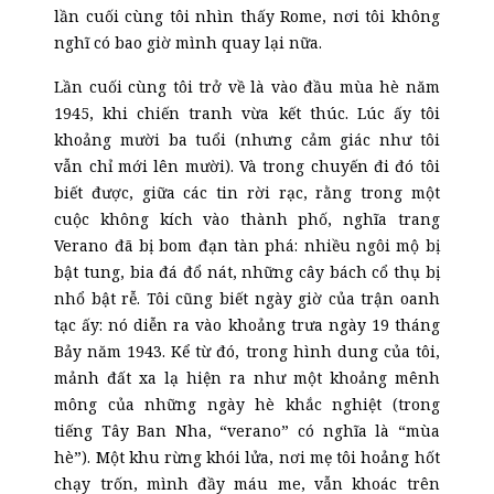
lần cuối cùng tôi nhìn thấy Rome, nơi tôi không
nghĩ có bao giờ mình quay lại nữa.
Lần cuối cùng tôi trở về là vào đầu mùa hè năm
1945, khi chiến tranh vừa kết thúc. Lúc ấy tôi
khoảng mười ba tuổi (nhưng cảm giác như tôi
vẫn chỉ mới lên mười). Và trong chuyến đi đó tôi
biết được, giữa các tin rời rạc, rằng trong một
cuộc không kích vào thành phố, nghĩa trang
Verano đã bị bom đạn tàn phá: nhiều ngôi mộ bị
bật tung, bia đá đổ nát, những cây bách cổ thụ bị
nhổ bật rễ. Tôi cũng biết ngày giờ của trận oanh
tạc ấy: nó diễn ra vào khoảng trưa ngày 19 tháng
Bảy
năm 1943. Kể từ đó, trong hình dung của tôi,
mảnh đất xa lạ hiện ra như một khoảng mênh
mông của những ngày hè khắc nghiệt (trong
tiếng Tây Ban Nha, “verano” có nghĩa là “mùa
hè”). Một khu rừng khói lửa, nơi mẹ tôi hoảng hốt
chạy trốn, mình đầy máu me, vẫn khoác trên