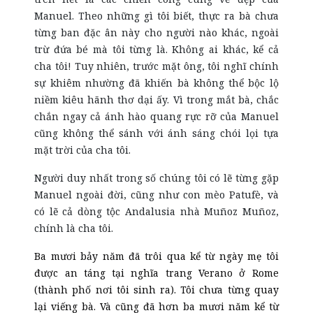
Manuel. Theo những gì tôi biết, thực ra bà chưa
từng ban đặc ân này cho người nào khác, ngoài
trừ đứa bé mà tôi từng là. Không ai khác, kể cả
cha tôi! Tuy nhiên, trước mặt ông, tôi nghĩ chính
sự khiêm nhường đã khiến bà không thể bộc lộ
niềm kiêu hãnh thơ dại ấy. Vì trong mắt bà, chắc
chắn ngay cả ánh hào quang rực rỡ của Manuel
cũng không thể sánh với ánh sáng chói lọi tựa
mặt trời của cha tôi.
Người duy nhất trong số chúng tôi có lẽ từng gặp
Manuel ngoài đời, cũng như con mèo Patufè, và
có lẽ cả dòng tộc Andalusia nhà Muñoz Muñoz,
chính là cha tôi.
Ba mươi bảy năm đã trôi qua kể từ ngày mẹ tôi
được an táng tại nghĩa trang Verano ở Rome
(thành phố nơi tôi sinh ra). Tôi chưa từng quay
lại viếng bà. Và cũng đã hơn ba mươi năm kể từ