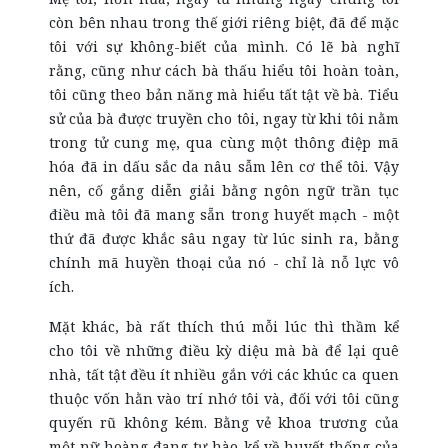
còn bên nhau trong thế giới riêng biệt, đã để mặc
tôi với sự không-biết của mình. Có lẽ bà nghĩ
rằng, cũng như cách bà thấu hiểu tôi hoàn toàn,
tôi cũng theo bản năng mà hiểu tất tật về bà. Tiểu
sử của bà được truyền cho tôi, ngay từ khi tôi nằm
trong tử cung mẹ, qua cùng một thông điệp mã
hóa đã in dấu sắc da nâu sẫm lên cơ thể tôi. Vậy
nên, cố gắng diễn giải bằng ngôn ngữ trần tục
điều mà tôi đã mang sẵn trong huyết mạch - một
thứ đã được khắc sâu ngay từ lúc sinh ra, bằng
chính mã huyền thoại của nó - chỉ là nỗ lực vô
ích.
Mặt khác, bà rất thích thú mỗi lúc thì thầm kể
cho tôi về những điều kỳ diệu mà bà để lại quê
nhà, tất tật đều ít nhiều gắn với các khúc ca quen
thuộc vốn hằn vào trí nhớ tôi và, đối với tôi cũng
quyến rũ không kém. Bằng vẻ khoa trương của
một nữ hoàng đang tự hào kể về huyết thống của