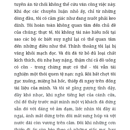
tuyên án từ chối không thể cứu vãn công việc này.
Khi đọc các chuyên luận nhỏ
ấy
, chỉ từ những
dòng đầu, tôi có cảm giác như đang nuốt phải keo
dính. Tôi hoàn toàn không quan tâm đến chủ đề
của chúng; thực tế, tôi không tài nào hiểu nổi tại
sao
các
bộ óc biết suy nghĩ lại có thể quan tâm
đến những điều
như thế
. Thỉnh thoảng tôi lại bị
văng khỏi mạch đọc. Và dù đã từ bỏ đủ loại chất
kích thích, dù nhẹ hay nặng, thậm chí cả đồ uống
có cồn - trong chừng mực có thể - tôi vẫn tái
nghiện một thói quen tệ nạn: ngủ. Rồi bất chợt tôi
gục xuống, miệng há hốc, thiếp đi ngay trên đống
tài liệu của mình.
Và tôi sẽ gắng gượng tỉnh dậy,
đầy khó nhọc, khi nghe tiếng kẹt của cánh cửa,
chỉ để thấy trước mặt mình một vị khách đã đứng
sẵn đó với dáng vẻ ảm đạm, liếc nhìn tôi đầy ái
ngại, ánh mắt dừng trên đôi mắt sưng húp và vệt
nước dãi còn vương trên cằm. Đôi khi những cơn
thiếp đi ấy còn kéo theo cả những giấc mơ, hay