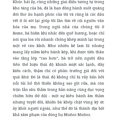
Khúc hát ấy, cùng những giai điệu tương tự trong
kho tàng của bà, đã là bạn đồng hành suốt quãng
đời thơ ấu hạnh phúc của tôi và cũng là các dấu
vết ít ỏi sót lại giúp tôi lần tìm về cội nguồn văn
hóa
của mẹ. Trong ngôi nhà của chúng tôi ở
Rome, bà hiếm khi nhắc đến quê hương, hoặc chỉ
nói qua loa rồi nhanh chóng khép mình lại trong
một vẻ cáu kỉnh. Như nhiều kẻ lam lũ nhưng
mang lấy niềm kiêu hãnh kép, khi được tiến thân
vào tầng lớp “cao hơn”
,
bà trở nên người đầu
tiên thể hiện thái độ khinh miệt sắc lạnh, đầy
kiểu cách, thậm chí có phần trưởng giả đối với
quá khứ. Đó là thái độ không chỉ bị vấy bẩn bởi
nỗi tủi hổ thô thiển không sao gột rửa, mà còn
trộn lẫn sâu thẳm trong bản năng cùng dục vọng
chiếm hữu dữ dội - một sự kiêu hãnh âm thầm
nhưng tuyệt đối, khiến bà khép chặt vùng ký ức
ấy khỏi người ngoài, như thể đó là thánh địa bất
khả xâm phạm của dòng họ Muñoz Muñoz.