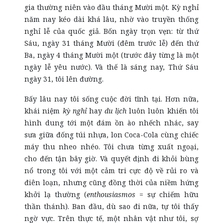
gia thường niên vào đầu tháng Mười
m
ột. Kỳ nghỉ
năm nay kéo dài khá lâu, nhờ vào truyền thống
nghỉ lễ của quốc giả. Bốn ngày trọn vẹn: từ thứ
Sáu, ngày 31 tháng Mười (đêm trước lễ) đến thứ
Ba, ngày 4 tháng Mười
m
ột (trước đây từng là một
ngày lễ yêu nước). Và thế là sáng nay, Thứ Sáu
ngày 31, tôi lên đường.
Bấy lâu nay tôi sống cuộc đời tĩnh tại. Hơn nữa,
khái niệm
kỳ nghỉ
hay
du lịch
luôn luôn khiến tôi
hình dung tới một đám ồn ào nhếch nhác, say
sưa giữa đống túi nhựa, lon Coca-Cola cùng chiếc
máy thu nheo nhéo. Tôi chưa từng xuất ngoại,
cho đến tận bây giờ. Và quyết định đi khỏi bùng
nổ trong tôi với một cảm tri cực độ
về
rủi ro và
điên loạn, nhưng cũng đồng thời của niềm hứng
khởi lạ thường (
enthousiasmos
= sự chiếm hữu
thần thánh). Ban đầu, dù sao đi nữa, tự tôi thấy
ngờ vực. Trên thực tế, một nhân vật như tôi, sợ