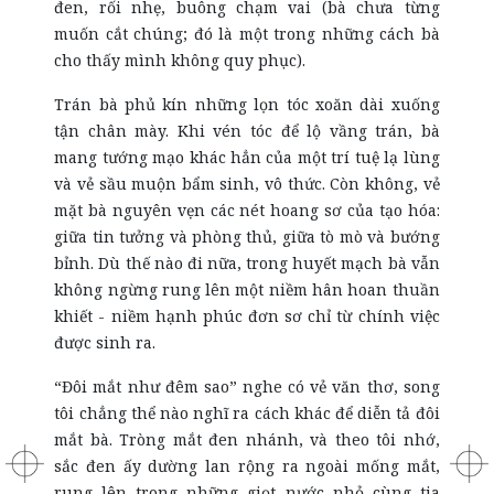
đen, rối nhẹ, buông chạm vai (bà chưa từng
muốn cắt chúng; đó là một trong những cách bà
cho thấy mình không
quy phục).
Trán bà phủ kín những lọn tóc xoăn dài xuống
tận chân mày. Khi vén tóc để lộ vầng trán, bà
mang tướng mạo khác hẳn của một trí tuệ lạ lùng
và vẻ sầu muộn bẩm sinh, vô thức. Còn không, vẻ
mặt bà nguyên vẹn các nét hoang sơ của tạo
hóa
:
giữa tin tưởng và phòng thủ, giữa tò mò và bướng
bỉnh. Dù thế nào đi nữa, trong huyết mạch bà vẫn
không ngừng rung lên một niềm hân hoan thuần
khiết - niềm hạnh phúc đơn sơ chỉ từ chính việc
được sinh ra.
“Đôi mắt như đêm sao” nghe có vẻ văn thơ, song
tôi chẳng thể nào nghĩ ra cách khác để diễn tả đôi
mắt bà. Tròng mắt đen nhánh, và theo tôi nhớ,
sắc đen ấy dường lan rộng ra ngoài mống mắt,
rung lên trong những giọt nước nhỏ cùng tia