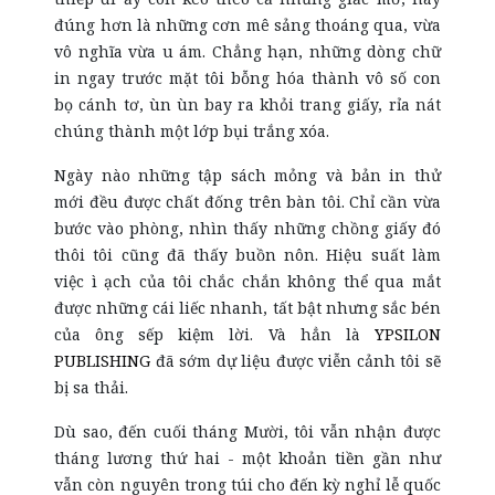
đúng hơn là những cơn mê sảng thoáng qua, vừa
vô nghĩa vừa u ám. Chẳng hạn, những dòng chữ
in ngay trước mặt tôi bỗng hóa thành vô số con
bọ cánh tơ, ùn ùn bay ra khỏi trang giấy, rỉa nát
chúng thành một lớp bụi trắng xóa.
N
gày
nào
những tập sách mỏng và bản in thử
mới
đều
được chất đống trên bàn tôi. Chỉ cần vừa
bước vào phòng, nhìn thấy những chồng giấy đó
thôi tôi
cũng đã thấy
buồn nôn. Hiệu suất làm
việc ì ạch của tôi chắc chắn không thể qua mắt
được những cái liếc nhanh, tất bật nhưng sắc bén
của ông sếp kiệm lời. Và hẳn là
YPSILON
PUBLISHING
đã sớm dự liệu được viễn cảnh tôi sẽ
bị sa thải.
Dù sao, đến cuối tháng Mười, tôi vẫn nhận được
tháng lương thứ hai - một khoản tiền gần như
vẫn còn nguyên trong túi cho đến kỳ nghỉ lễ quốc