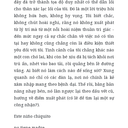
đây đã trở thành tọa độ duy nhất có thể dẫn lối
cho thân xác lạc lối của tôi. Đó là một lời triệu hồi
không hứa hẹn, không hy vọng. Tôi biết chắc,
không chút hoài nghi, rằng nó không xuất phát
từ lý trí mà từ một nỗi hoài niệm thuần tri giác -
đến mức ngay cả sự chắc chắn về việc nó có tồn
tại hay không cũng chẳng còn là điều kiện thiết
yếu đối với tôi. Tình cảnh của tôi chẳng khác nào
một con chó lai, khi còn bé xíu đã bị tách khỏi nơi
trú ẩn, nhét vào bao tải, rồi quẳng bên lề đường
vắng. Ai biết nó làm cách nào để sống sót? Xung
quanh nó chỉ có
các
đàn lạ, nơi nó chính là kẻ
xâm nhập mang theo bệnh dại. Thế rồi, bằng bản
năng nhạy bén, nó lần ngược lại theo dấu vết cũ,
hướng về điểm xuất phát (có lẽ để tìm lại một sự
công nhận?).
Este niño chiquito
no tiene madre.