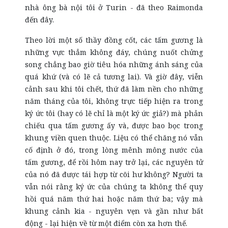
nhà ông bà nội tôi ở Turin - đã theo Raimonda
đến đây.
Theo lời một số thầy đồng cốt, các tấm gương là
những vực thẳm không đáy, chúng nuốt chửng
song chẳng bao giờ tiêu
hóa
những ánh sáng của
quá khứ (và có lẽ cả tương lai). Và giờ đây, viễn
cảnh sau khi tôi chết, thứ đã làm nền cho những
năm tháng của tôi, không trực tiếp hiện ra trong
ký ức tôi (hay có lẽ chỉ là một ký ức giả?) mà phản
chiếu qua tấm gương ấy và, được bao bọc trong
khung viền quen thuộc. Liệu có thể chăng nó vẫn
cố định ở đó, trong lòng mênh mông nước của
tấm gương, để rồi hôm nay trở lại, các nguyên tử
của nó đã được tái hợp từ cõi hư không? Người ta
vẫn nói rằng ký ức của chúng ta không thể quy
hồi quá năm thứ hai hoặc năm thứ ba; vậy mà
khung cảnh kia - nguyên vẹn và gần như bất
động - lại hiện về từ một điểm còn xa hơn thế.