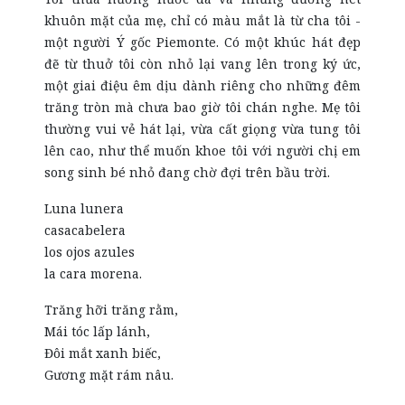
khuôn mặt của mẹ, chỉ có màu mắt là từ cha tôi -
một người Ý gốc Piemonte. Có một khúc hát đẹp
đẽ từ thuở tôi còn nhỏ lại vang lên trong ký ức,
một giai điệu êm dịu dành riêng cho những đêm
trăng tròn mà chưa bao giờ
tôi
chán
nghe
. Mẹ tôi
thường vui vẻ hát lại, vừa cất giọng vừa tung tôi
lên cao, như thể muốn khoe tôi với người chị em
song sinh bé nhỏ đang chờ đợi trên bầu trời.
Luna lunera
casacabelera
los ojos azules
la cara morena.
Trăng hỡi trăng rằm,
Mái tóc lấp lánh,
Đôi mắt xanh biếc,
Gương mặt rám nâu.