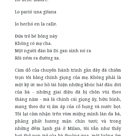
Lo parió una gitana
lo hechó en la calle.
Đứa trẻ bé bỏng này
Không có mẹ cha.
Một người đàn bà Di-gan sinh nó ra
Rồi ném ra đường xa.
Cám dỗ của chuyến hành trình gần đây đã chiếm
trọn tôi bằng chính giọng của mẹ. Không phải là
một ký ức mơ hồ tái hiện những khúc hát đầu đời
của bà - những giai điệu đã bị chôn vùi theo
tháng năm - mà là chính cái giọng ấy, hữu hình,
mang theo dư vị ấm áp của cổ họng và nước bọt.
Tôi lại cảm nhận trên vòm miệng mình làn da bà,
phảng phất hương mận chín tươi; và trong
những đêm lạnh giá ở Milan, tôi vẫn như thấy
hơi thở non trẻ của bà thoảng qua, một luồng ấm