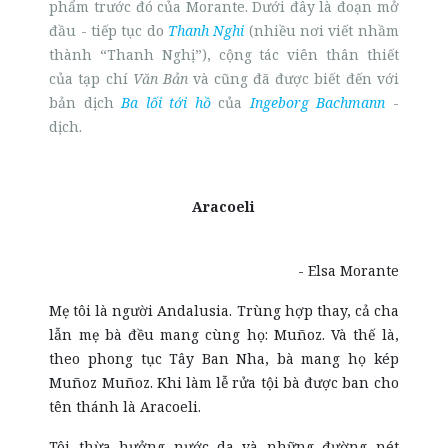
phẩm trước đó của Morante. Dưới đây là đoạn mở
đầu - tiếp tục do
Thanh Nghi
(nhiều nơi viết nhầm
thành
“
Thanh Nghị
”
), cộng tác viên thân thiết
của tạp chí
Văn Bản
và cũng đã được biết đến với
bản dịch
Ba lối tới hồ
của
Ingeborg Bachmann
-
dịch.
Aracoeli
- Elsa Morante
Mẹ tôi là người Andalusia. Trùng hợp thay, cả cha
lẫn mẹ bà đều mang cùng họ: Muñoz. Và thế là,
theo phong tục Tây Ban Nha, bà mang họ kép
Muñoz Muñoz. Khi làm lễ rửa tội bà được ban cho
tên thánh là Aracoeli.
Tôi thừa hưởng nước da và những đường nét