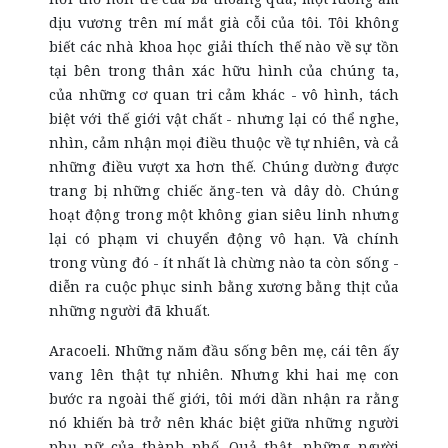
dịu vương trên mí mắt già cỗi của tôi. Tôi không
biết các nhà khoa học giải thích thế nào về sự tồn
tại bên trong thân xác hữu hình của chúng ta,
của những cơ quan tri cảm khác - vô hình, tách
biệt với thế giới vật chất - nhưng lại có thể nghe,
nhìn, cảm nhận mọi điều thuộc về tự nhiên, và cả
những điều vượt xa hơn thế. Chúng dường được
trang bị những chiếc ăng-ten và dây dò. Chúng
hoạt động trong một không gian siêu linh nhưng
lại có phạm vi chuyển động vô hạn. Và chính
trong vùng đó - ít nhất là chừng nào ta còn sống -
diễn ra cuộc phục sinh bằng xương bằng thịt của
những người đã khuất.
Aracoeli. Những năm đầu sống bên mẹ, cái tên ấy
vang lên thật tự nhiên. Nhưng khi hai mẹ con
bước ra ngoài thế giới, tôi mới dần nhận ra rằng
nó khiến bà trở nên khác biệt giữa những người
phụ nữ của thành phố. Quả thật, những người