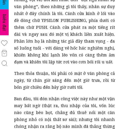
văn phòng”, theo những gì tôi thấy, nhân sự duy
nhất ở đây chính là tôi. Cánh cửa kính ở lối vào
biểu đạt
đề dòng chữ YPSILON PUBLISHING, phía dưới có
thêm chữ PUSH. Cánh cửa phát ra một tiếng rít
dài và ngay sau đó một vị khách liền xuất hiện.
Phần lớn họ là những tác giả đầy tham vọng - đa
số luống tuổi - với dáng vẻ hốc hác nghiêm nghị,
khiến không khí lạnh lẽo vốn có càng thêm ảm
đạm và khiến tôi lập tức rơi vào cơn bối rối u uất.
Theo thỏa thuận, tôi phải có mặt ở văn phòng cả
ngày, từ chín giờ sáng đến một giờ trưa, rồi từ
bốn giờ chiều đến bảy giờ rưỡi tối.
Ban đầu, tôi đón nhận công việc này như một vận
may bất ngờ (th
ật
ra, thu nhập của tôi, vốn lúc
nào cũng bèo bọt, chẳng đủ thuê nổi một căn
phòng nhỏ có nội thất sơ sài); nhưng tôi nhanh
chóng nhận ra rằng bộ não mình đã thẳng thừng