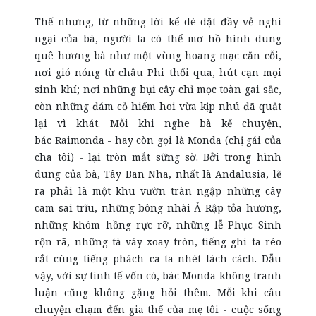
Thế nhưng, từ những lời kể dè dặt đầy vẻ nghi
ngại của bà, người ta có thể mơ hồ hình dung
quê hương bà như một vùng hoang mạc cằn cỗi,
nơi gió nóng từ châu Phi thổi qua, hút cạn mọi
sinh khí; nơi những bụi cây chỉ mọc toàn gai sắc,
còn những đám cỏ hiếm hoi vừa kịp nhú đã quắt
lại vì khát. Mỗi khi nghe bà kể chuyện,
bác Raimonda - hay còn gọi là Monda (chị gái của
cha tôi) - lại tròn mắt sững sờ. Bởi trong hình
dung của bà, Tây Ban Nha, nhất là Andalusia, lẽ
ra phải là một khu vườn tràn ngập những cây
cam sai trĩu, những bông nhài Ả Rập tỏa hương,
những khóm hồng rực rỡ, những lễ Phục Sinh
rộn rã, những tà váy xoay tròn, tiếng
ghi ta
réo
rắt cùng tiếng phách
ca-ta-nhét
lách cách. Dẫu
vậy, với sự tinh tế vốn có, bác Monda không tranh
luận cũng không gặng hỏi thêm. Mỗi khi câu
chuyện chạm đến gia thế của mẹ tôi - cuộc sống