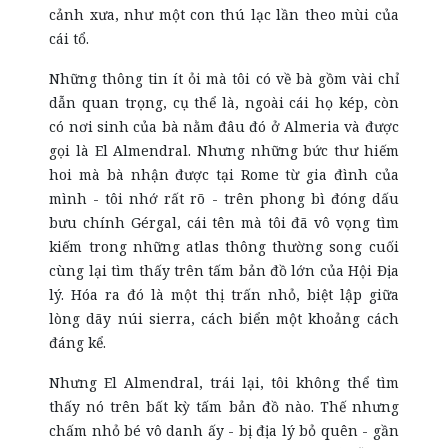
cảnh xưa, như một con thú lạc lần theo mùi của
cái tổ.
Những thông tin ít ỏi mà tôi có về bà gồm vài chỉ
dẫn quan trọng, cụ thể là, ngoài cái họ kép, còn
có nơi sinh của bà nằm đâu đó ở Almeria và được
gọi là El Almendral. Nhưng những bức thư hiếm
hoi mà bà nhận được tại Rome từ gia đình của
mình - tôi nhớ rất rõ - trên phong bì đóng dấu
bưu chính Gérgal, cái tên mà tôi đã vô vọng tìm
kiếm trong những atlas thông thường song cuối
cùng lại tìm thấy trên tấm bản đồ lớn của Hội Địa
lý. Hóa ra đó là một thị trấn nhỏ, biệt lập giữa
lòng dãy núi sierra, cách biển một khoảng cách
đáng kể.
Nhưng El Almendral, trái lại, tôi không thể tìm
thấy nó trên bất kỳ tấm bản đồ nào. Thế nhưng
chấm nhỏ bé vô danh ấy - bị địa lý bỏ quên - gần