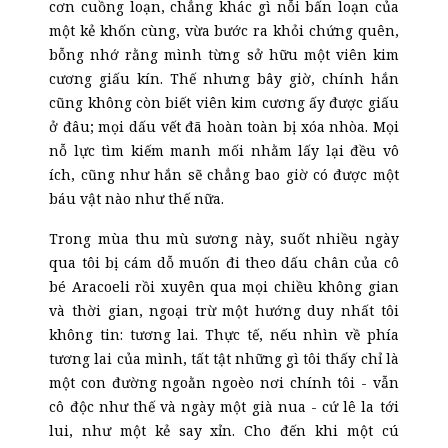
cơn cuồng loạn, chẳng khác gì nỗi bấn loạn của
một kẻ khốn cùng, vừa bước ra khỏi chứng quên,
bỗng nhớ rằng mình từng sở hữu một viên kim
cương giấu kín. Thế nhưng bây giờ, chính hắn
cũng không còn biết viên kim cương ấy được giấu
ở đâu; mọi dấu vết đã hoàn toàn bị xóa nhòa. Mọi
nỗ lực tìm kiếm manh mối nhằm lấy lại đều vô
ích, cũng như hắn sẽ chẳng bao giờ có được một
báu vật nào như thế nữa.
Trong mùa thu mù sương này, suốt nhiều ngày
qua tôi bị cám dỗ muốn đi theo dấu chân của cô
bé Aracoeli rồi xuyên qua mọi chiều không gian
và thời gian, ngoại trừ một hướng duy nhất tôi
không tin: tương lai. Thực tế, nếu nhìn về phía
tương lai của mình, tất tật những gì tôi thấy chỉ là
một con đường ngoằn ngoèo nơi chính tôi - vẫn
cô độc như thế và ngày một già nua - cứ lê la tới
lui, như một kẻ say xỉn. Cho đến khi một cú