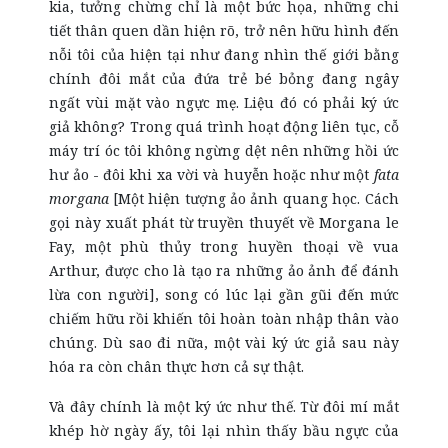
kia, tưởng chừng chỉ là một bức họa, những chi
tiết thân quen dần hiện rõ, trở nên hữu hình đến
nỗi tôi của hiện tại như đang nhìn thế giới bằng
chính đôi mắt của đứa trẻ bé bỏng đang ngây
ngất vùi mặt vào ngực mẹ. Liệu đó có phải ký ức
giả không? Trong quá trình hoạt động liên tục, cỗ
máy trí óc tôi không ngừng dệt nên những hồi ức
hư ảo - đôi khi xa vời và huyễn hoặc như một
fata
morgana
[M
ột hiện tượng ảo ảnh quang học. Cách
gọi này xuất phát từ truyền thuyết về Morgana le
Fay, một phù thủy trong huyền thoại
về vua
Arthur
, được cho là tạo ra những ảo ảnh để đánh
lừa con người
]
, song có lúc lại gần gũi đến mức
chiếm hữu rồi khiến tôi hoàn toàn nhập thân vào
chúng. Dù sao đi nữa, một vài ký ức giả sau này
hóa
ra còn chân thực hơn cả sự thật.
Và đây chính là một ký ức như thế. Từ đôi mí mắt
khép hờ ngày ấy, tôi lại nhìn thấy bầu ngực của