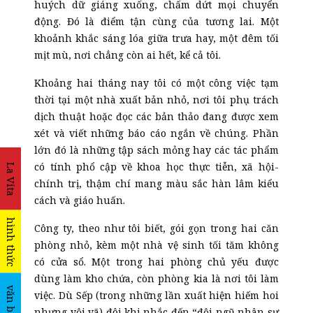
huých dữ giáng xuống, chấm dứt mọi chuyển
động. Đó là điểm tận cùng của tương lai. Một
khoảnh khắc sáng lóa giữa trưa hay, một đêm tối
mịt mù, nơi chẳng còn ai hết, kể cả tôi.
Khoảng hai tháng nay tôi có một công việc tạm
thời tại một nhà xuất bản nhỏ, nơi tôi phụ trách
dịch thuật hoặc đọc các bản thảo đang được xem
xét và viết những báo cáo ngắn về chúng. Phần
lớn đó là những tập sách mỏng hay các tác phẩm
có tính phổ cập về khoa học thực tiễn, xã hội-
La Vita
chính trị, thậm chí mang màu sắc hàn lâm kiểu
cách và giáo huấn.
hình thức
Công ty, theo như tôi biết, gói gọn trong hai căn
phòng nhỏ, kèm một nhà vệ sinh tối tăm không
có cửa sổ. Một trong hai phòng chủ yếu được
dùng làm kho chứa, còn phòng kia là nơi tôi làm
văn bản
việc. Dù Sếp (trong những lần xuất hiện hiếm hoi
nhưng vội vã) đôi khi nhắc đến “đội ngũ nhân sự