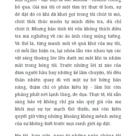
bỏ qua. Giá mà tôi có một tâm trí thực tế hơn, sự
dè dặt đó có khi đã khơi gợi trong tôi chút tò mò,
chút thôi thúc muốn tự mình điều tra, dù chỉ
chút ít. Nhưng bản tính tôi vốn không thích điều
tra mà nghiêng về các ảo ảnh cùng mộng tưởng.
Và thế là, từng manh mối về quá khứ của mẹ
tôi
,
cứ mỗi lần hiện ra, lại nhòa lẫn vào nhau tựa các
vệt sáng thoáng lóe lên dưới mí mắt khi ta nhắm
mắt trong bóng tối. Trước những lời xì xào của
đám người hầu hay những kẻ lắm chuyện, tôi đều
thản nhiên quay đi với một sự hờ hững bản
năng, thậm chí có phần kiêu kỳ - lắm lúc còn
phảng phất nét lạnh lùng, đe dọa. Thực tế, tôi sẵn
sàng bảo vệ không chỉ gia sản quý giá của mẹ
khỏi mọi sự tọc mạch thô thiển, mà còn kiên
quyết giữ vững những khoảng không mênh mông
của sự không-biết trước mọi ranh giới áp đặt.
Mẹ tôi, hơn nữa, ngay từ những ngày chúng tôi