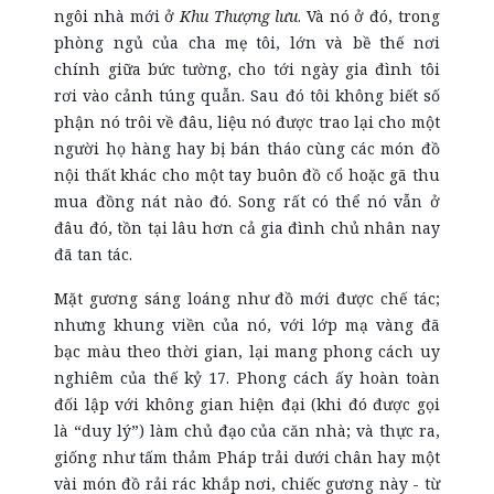
ngôi nhà mới ở
Khu Thượng lưu
. Và nó ở đó, trong
phòng ngủ của cha mẹ tôi, lớn và bề thế nơi
chính giữa bức tường, cho tới ngày gia đình tôi
rơi vào cảnh túng quẫn. Sau đó tôi không biết số
phận nó trôi về đâu, liệu nó được trao lại cho một
người họ hàng hay bị bán tháo cùng các món đồ
nội thất khác cho một tay buôn đồ cổ hoặc gã thu
mua đồng nát nào đó. Song rất có thể nó vẫn ở
đâu đó, tồn tại lâu hơn cả gia đình chủ nhân nay
đã tan tác.
Mặt gương sáng loáng như đồ mới được chế tác;
nhưng khung viền của nó, với lớp mạ vàng đã
bạc màu theo thời gian, lại mang phong cách uy
nghiêm của thế kỷ
17
. Phong cách ấy hoàn toàn
đối lập với không gian hiện đại (khi đó được gọi
là “duy lý”) làm chủ đạo của căn nhà; và thực ra,
giống như tấm thảm Pháp trải dưới chân hay một
vài món đồ rải rác khắp nơi, chiếc gương này - từ