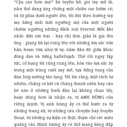
“Cậu cao hơn mẹ!” bà tuyên bố, giơ tay mô tả,
như thể đang áng chừng một chiều cao hiếm có;
và từ phía dưới ngước lên, tôi dõi theo hướng tay
mẹ bằng ánh mắt ngưỡng mộ của một người
chiêm ngưỡng những đỉnh núi Everest. Mỗi khi
nhắc đến em trai - hay chỉ đơn giản là gọi tên
ông - giọng bà lại rung lên với những âm sắc vừa
hân hoan vừa như tế tự, nằm đâu đó giữa khúc
đồng dao và tiếng hallelujah. Thế rồi ngay lập
tức, cổ họng tôi cũng rung lên, hòa vào âm sắc ấy
trong một tràng cười say mê, tựa tiếng vọng của
dàn hợp xướng tán tụng. Tôi tin rằng, một cách tự
nhiên, chẳng có bất cứ chàng thanh niên hay cậu
bé nào ở những buổi đầu
lại
không chọn lấy,
hoặc đúng hơn là nhận ra, vị ANH HÙNG của
riêng mình. Vị anh hùng ấy có thể bước ra từ
những trang sử, từ những câu chuyện hay huyền
thoại, từ những sự kiện có thật, thậm chí
các
mẩu
quảng cáo. Hình tượng ấy có thể mang dáng dấp