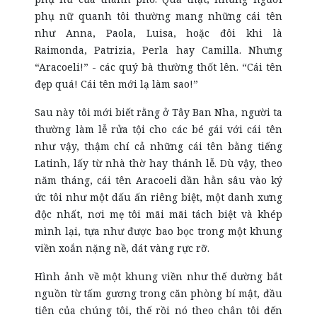
phụ nữ quanh tôi thường mang những cái tên
như Anna, Paola, Luisa, hoặc đôi khi là
Raimonda, Patrizia, Perla hay Camilla. Nhưng
“Aracoeli!” - các quý bà thường thốt lên. “Cái tên
đẹp quá! Cái tên mới lạ làm sao!”
Sau này tôi mới biết rằng ở Tây Ban Nha, người ta
thường làm lễ rửa tội cho các bé gái với cái tên
như vậy, thậm chí cả những cái tên bằng tiếng
Latinh, lấy từ nhà thờ hay thánh lễ. Dù vậy, theo
năm tháng, cái tên Aracoeli dần hằn sâu vào ký
ức tôi như một dấu ấn riêng biệt, một danh xưng
độc nhất, nơi mẹ tôi mãi mãi tách biệt và khép
mình lại, tựa như được bao bọc trong một khung
viền xoắn nặng nề, dát vàng rực rỡ.
Hình ảnh về một khung viền như thế dường bắt
nguồn từ tấm gương trong căn phòng bí mật, đầu
tiên của chúng tôi, thế rồi nó theo chân tôi đến