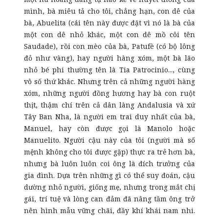
mình, bà miêu tả cho tôi,
chẳng hạn
, con dê của
bà, Abuelita (cái tên này được đặt vì nó là bà của
một con dê nhỏ khác, một con dê mồ côi tên
Saudade), rồi con mèo của bà, Patufè (có bộ lông
đỏ như vàng), hay người hàng xóm, một bà lão
nhỏ bé phi thường tên là Tia Patrocinio
...
, cùng
vô số thứ khác. Nhưng trên cả những người hàng
xóm, những người đồng hương hay bà con ruột
thịt, thậm chí trên cả dân làng Andalusia và xứ
Tây Ban Nha, là người em trai duy nhất của bà,
Manuel, hay còn được gọi là Manolo hoặc
Manuelito. Người cậu này của tôi (người mà số
mệnh không cho tôi được gặp) thực ra trẻ hơn bà,
nhưng bà luôn luôn coi ông là đích trưởng của
gia đình. Dựa trên những gì có thể suy đoán, cậu
dường nhỏ người, giống mẹ, nhưng trong mắt chị
gái, trí tuệ và lòng
can đảm
đã nâng tầm ông trở
nên hình mẫu vững chãi, đầy khí khái nam nhi.