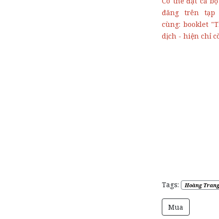
Có thể đặt cả b
đăng trên tạ
cùng: booklet "
dịch - hiện chỉ c
Tags:
Hoàng Tran
Mua