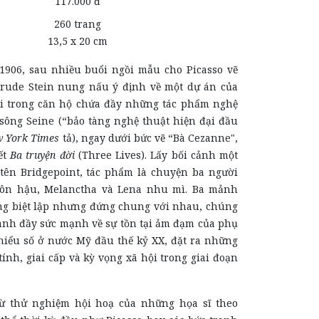
117.000 đ
260 trang
13,5 x 20 cm
906, sau nhiều buổi ngồi mẫu cho Picasso vẽ
rude Stein nung nấu ý định về một dự án của
i trong căn hộ chứa đầy những tác phẩm nghệ
 sông Seine (“bảo tàng nghệ thuật hiện đại đầu
 York Times
tả), ngay dưới bức vẽ “Bà Cezanne",
ết
Ba truyện đời
(Three Lives). Lấy bối cảnh một
 tên Bridgepoint, tác phẩm là chuyện ba người
ôn hậu, Melanctha và Lena nhu mì. Ba mảnh
g biệt lập nhưng đứng chung với nhau, chúng
anh đầy sức mạnh về sự tồn tại ảm đạm của phụ
hiểu số ở nước Mỹ đầu thế kỷ XX, đặt ra những
tính, giai cấp và kỳ vọng xã hội trong giai đoạn
ừ thử nghiệm hội hoạ của những họa sĩ theo