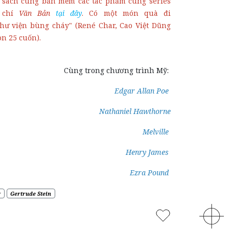
ộ sách cùng bản mềm các tác phẩm cùng series
p chí
Văn Bản
tại đây
. Có một món quà đi
Thư viện bùng cháy" (René Char, Cao Việt Dũng
òn 25 cuốn).
Cùng trong chương trình Mỹ:
Edgar Allan Poe
Nathaniel Hawthorne
Melville
Henry James
Ezra Pound
g
Gertrude Stein