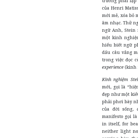
trường phái lập
của Henri Matis
mới mẻ, xóa bỏ m
âm nhạc. Thử ng
ngữ Anh, Stein 
một kinh nghiệ
hiểu biết ngữ p
dấu câu vắng mặ
trong việc đọc 
experience
(kinh 
Kinh nghiệm Ste
mới, gọi là “hiệ
đẹp như một kiể
phải phơi bày n
của đời sống, 
manifesto gọi là
in itself, for b
neither light no