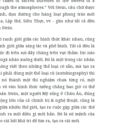
 cakes of sacred aureoles or the sweets of a
ough the atmospheres.” Với Stein, câu chữ được
sinh, dọn đường cho hàng loạt phong trào mới
a, Lập thể, Siêu Thực, vv - gần như tất cả đều
 Stein.
ó ranh giới giữa các hình thức khác nhau, cũng
h giới giữa sáng tác và phê bình. Tất cả đều là
cuộc đi trên sợi dây chăng trên vực thẳm: lúc nào
 ngã nhào xuống dưới. Đó là một trong các nhân
hông viết theo những thể loại có sẵn, mà tạo ra
khi phải dùng một thể loại cũ (autobiography) thì
n nó thành một thí nghiệm chưa từng có, một
 vô vàn hình thức tưởng chẳng bao giờ có thể
hân Stein, một người Mỹ sống ở Châu Âu, đúng
ộng lớn của cả chính trị & nghệ thuật, cũng là
iữa nhiều thế giới, tạo ra cuộc gặp giữa các thế
sinh ra một điều gì mới hẳn. Đó là sứ mệnh của
o cái bất khả tri để tìm ra, tạo ra cái mới.