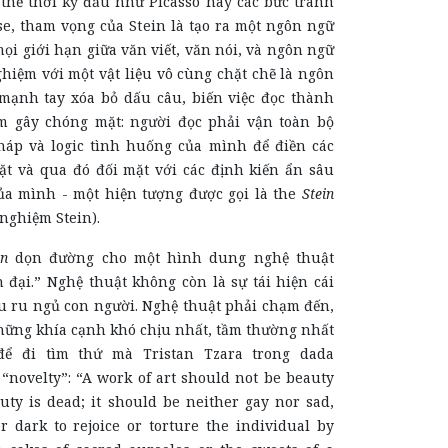
 thể thời kỳ đầu như Picasso hay các bức tranh
se, tham vọng của Stein là tạo ra một ngôn ngữ
ọi giới hạn giữa văn viết, văn nói, và ngôn ngữ
hiệm với một vật liệu vô cùng chặt chẽ là ngôn
mạnh tay xóa bỏ dấu câu, biến việc đọc thành
m gây chóng mặt: người đọc phải vận toàn bộ
háp và logic tình huống của mình để điền các
t và qua đó đối mặt với các định kiến ẩn sâu
của mình - một hiện tượng được gọi là the
Stein
nghiệm Stein).
in
dọn đường cho một hình dung nghệ thuật
n đại.” Nghệ thuật không còn là sự tái hiện cái
u ru ngủ con người. Nghệ thuật phải chạm đến,
hững khía cạnh khó chịu nhất, tầm thường nhất
để đi tìm thứ mà Tristan Tzara trong dada
 “novelty”: “A work of art should not be beauty
eauty is dead; it should be neither gay nor sad,
r dark to rejoice or torture the individual by