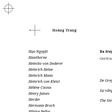
Hoàng Trang
Hạo Nguyệt
Ba tru
Hawthorne
Gertru
Heimito von Doderer
Heinrich Heine
Heinrich Mann
De Grey
Heinrich von Kleist
Hélène Cixous
Sự vắn
Henry James
Herder
The Ste
Hermann Broch
Hilaire Belloc