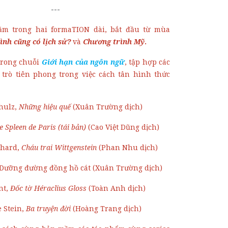
---
m trong hai formaTION dài, bắt đầu từ mùa
ình cũng có lịch sử?
và
Chương trình Mỹ
.
trong chuỗi
Giới hạn của ngôn ngữ
, tập hợp các
 trò tiên phong trong việc cách tân hình thức
hulz
,
Những hiệu quế
(X
uân Trường dịch)
e Spleen de Paris (tái bản)
(Cao Việt Dũng dịch)
hard,
Cháu trai Wittgenstein
(Phan Nhu dịch)
 Dưỡng đường đồng hồ cát (Xuân Trường dịch)
nt,
Đốc tờ Héraclius Gloss
(Toàn Anh dịch)
 Stein,
Ba truyện đời
(
Hoàng Trang dịch)