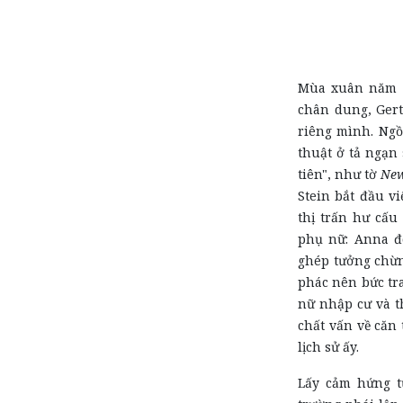
Mùa xuân năm 1
chân dung, Gert
riêng mình. Ngồ
thuật ở tả ngạn
tiên", như tờ
New
Stein bắt đầu vi
thị trấn hư cấu
phụ nữ: Anna đ
ghép tưởng chừn
phác nên bức tr
nữ nhập cư và t
chất vấn về căn 
lịch sử ấy.
Lấy cảm hứng t