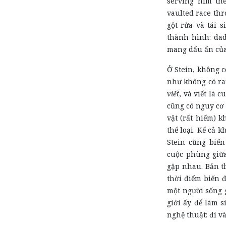
serving him the
vaulted race thr
gột rửa và tái 
thành hình: dad
mang dấu ấn của
Ở Stein, không c
như không có ran
viết
, và viết là 
cũng có nguy cơ
vật (rất hiếm) k
thể loại. Kể cả 
Stein cũng biế
cuộc phùng giữa
gặp nhau. Bản t
thời điểm biến đ
một người sống g
giới ấy để làm 
nghệ thuật: đi và