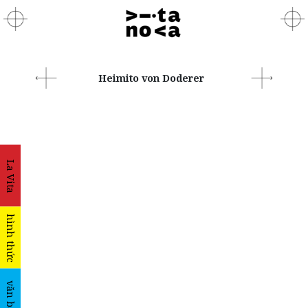
Heimito von Doderer
La Vita
hình thức
văn bản