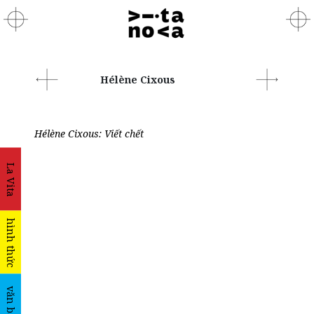
Hélène Cixous
Hélène Cixous: Viết chết
La Vita
hình thức
văn bản