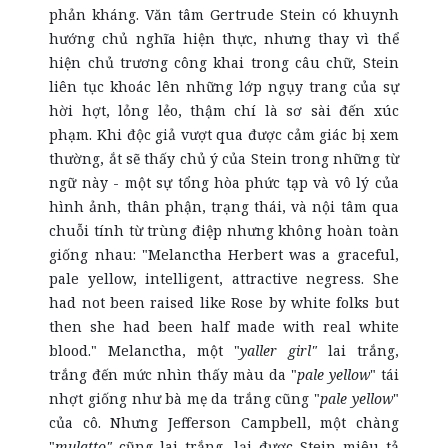
phản kháng. Văn tâm Gertrude Stein có khuynh
hướng chủ nghĩa hiện thực, nhưng thay vì thể
hiện chủ trương công khai trong câu chữ, Stein
liên tục khoác lên những lớp ngụy trang của sự
hời hợt, lỏng lẻo, thậm chí là sơ sài đến xúc
phạm. Khi độc giả vượt qua được cảm giác bị xem
thường, ắt sẽ thấy chủ ý của Stein trong những từ
ngữ này - một sự tổng hòa phức tạp và vô lý của
hình ảnh, thân phận, trạng thái, và nội tâm qua
chuỗi tính từ trùng điệp nhưng không hoàn toàn
giống nhau: "Melanctha Herbert was a graceful,
pale yellow, intelligent, attractive negress. She
had not been raised like Rose by white folks but
then she had been half made with real white
blood." Melanctha, một "
yaller girl"
lai trắng,
trắng đến mức nhìn thấy màu da "
pale yellow
" tái
nhợt giống như bà mẹ da trắng cũng "
pale yellow
"
của cô. Nhưng Jefferson Campbell, một chàng
"
mulatto"
cũng lai trắng, lại được Stein miêu tả