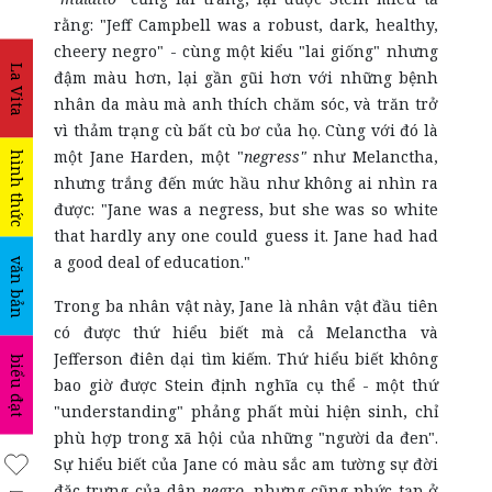
rằng: "Jeff Campbell was a robust, dark, healthy,
cheery negro" - cùng một kiểu "lai giống" nhưng
La Vita
đậm màu hơn, lại gần gũi hơn với những bệnh
nhân da màu mà anh thích chăm sóc, và trăn trở
vì thảm trạng cù bất cù bơ của họ. Cùng với đó là
một Jane Harden, một "
negress"
như Melanctha,
hình thức
nhưng trắng đến mức hầu như không ai nhìn ra
được: "Jane was a negress, but she was so white
that hardly any one could guess it. Jane had had
a good deal of education."
văn bản
Trong ba nhân vật này, Jane là nhân vật đầu tiên
có được thứ hiểu biết mà cả Melanctha và
Jefferson điên dại tìm kiếm. Thứ hiểu biết không
biểu đạt
bao giờ được Stein định nghĩa cụ thể - một thứ
"understanding" phảng phất mùi hiện sinh, chỉ
phù hợp trong xã hội của những "người da đen".
Sự hiểu biết của Jane có màu sắc am tường sự đời
đặc trưng của dân
negro
, nhưng cũng phức tạp ở