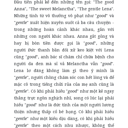
Đầu tiên phải kể đến những tên gọi: "The good
Anna", "The sweet Melanctha", "The gentle Lena".
Những tính từ vô thưởng vô phạt như "
good
" và
"
gentle
" xuất hiện xuyên suốt cả ba câu chuyện -
trong những hoàn cảnh khác nhau, gắn với
những con người khác nhau. Anna gắt gỏng và
hay bị bòn tiền được gọi là "
good
", những
người
Đức
thanh bần đối xử keo kiệt với Lena
cũng "
good
", anh bác sĩ chăm chỉ chữa bệnh cho
người da đen mà sỉ vả Melanctha vẫn "
good
".
Lena lơ đãng không làm gì theo ý mình là
"
gentle
", người chồng chăm sóc con hết lòng và để
mặc cô trong tiếng chửi rủa của mẹ anh cũng là
"
gentle
". Có khi phải hiểu "
good
" như một kẻ ngay
thẳng trực ngôn nghịch nhĩ, song có lúc lại phải
hiểu "
good
" như là đức tính của một người lương
thiện nhưng thấp cổ bé họng. Có khi phải hiểu
"
gentle
" như một kiểu dịu dàng, có khi phải hiểu
"
gentle
" theo một cách nhu nhược, không thể