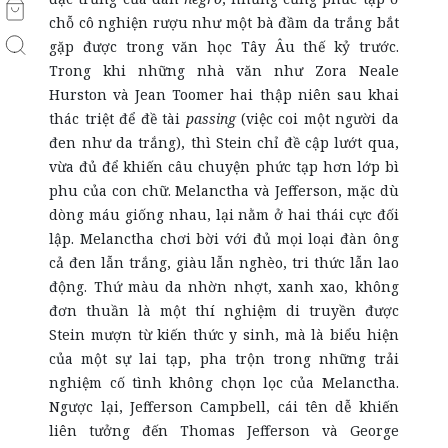
chỗ cô nghiện rượu như một bà đầm da trắng bắt
gặp được trong văn học Tây Âu thế kỷ trước.
Trong khi những nhà văn như Zora Neale
Hurston và Jean Toomer hai thập niên sau khai
thác triệt để đề tài
passing
(việc coi một người da
đen như da trắng), thì Stein chỉ đề cập lướt qua,
vừa đủ để khiến câu chuyện phức tạp hơn lớp bì
phu của con chữ. Melanctha và Jefferson, mặc dù
dòng máu giống nhau, lại nằm ở hai thái cực đối
lập. Melanctha chơi bời với đủ mọi loại đàn ông
cả đen lẫn trắng, giàu lẫn nghèo, tri thức lẫn lao
động. Thứ màu da nhờn nhợt, xanh xao, không
đơn thuần là một thí nghiệm di truyền được
Stein mượn từ kiến thức y sinh, mà là biểu hiện
của một sự lai tạp, pha trộn trong những trải
nghiệm cố tình không chọn lọc của Melanctha.
Ngược lại, Jefferson Campbell, cái tên dễ khiến
liên tưởng đến Thomas Jefferson và George