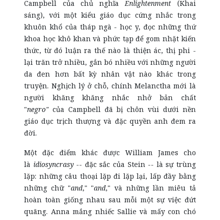
Campbell của chủ nghĩa
Enlightenment
(Khai
sáng), với một kiểu giáo dục cứng nhắc trong
khuôn khổ của tháp ngà - học y, đọc những thứ
khoa học khô khan và phức tạp để gom nhặt kiến
thức, từ đó luận ra thế nào là thiện ác, thị phi -
lại trăn trở nhiều, gắn bó nhiều với những người
da đen hơn bất kỳ nhân vật nào khác trong
truyện. Nghịch lý ở chỗ, chính Melanctha mới là
người khăng khăng nhắc nhở bản chất
"
negro"
của Campbell đã bị chôn vùi dưới nền
giáo dục trịch thượng và đặc quyền anh đem ra
đời.
Một đặc điểm khác được William James cho
là
idiosyncrasy
-- đặc sắc của Stein -- là sự trùng
lặp: những câu thoại lặp đi lặp lại, lấp đầy bằng
những chữ "
and
," "
and
," và những lần miêu tả
hoàn toàn giống nhau sau mỗi một sự việc đứt
quãng. Anna mắng nhiếc Sallie và mấy con chó