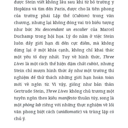
được Stein viết không lâu sau khi từ bỏ trường y
Hopkins và tìm đến Paris, được cho là tiên phong
của trường phái Lập thể (
Cubism
) trong văn
chương, nhưng lại không đóng vai trò biểu tượng
như bức
Nu descendant un escalier
của Marcel
Duchamp trong hội họa. Lý do nằm ở việc Stein
luôn đẩy giới hạn đi đến cực điểm, mà không
dừng lại ở một khía cạnh, không chỉ khai thác
một yếu tố duy nhất. Tuy về hình thức,
Three
Lives
là một cách thể hiện đậm chất
cubist
, nhưng
Stein chỉ mượn hình thức ấy như một trường thí
nghiệm để thử thách những giới hạn hoàn toàn
mới về ngôn từ. Vì vậy, giống như bản thân
Gertrude Stein,
Three Lives
không chủ trương một
tuyên ngôn theo kiểu
manifesto
thuần túy, song là
một
phòng lab
riêng với những thực nghiệm về lối
văn phong biệt cách (
unidiomatic
) và trùng lặp có
chủ ý.