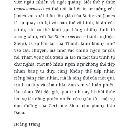
việc ngẫu nhiên và ngắt quãng. Một thứ ý thức
(
consciousness
) có thể nói là hội tụ tư tưởng của
James với xuất thân tôn giáo của Stein: với James
là sự quay trở lại với bản thể vô hình, bí ẩn của
mình, chỉ có thể khơi gợi bằng những tính từ
xoàng xĩnh; với
the Stein experience
(kinh nghiệm
Stein), là sự tồn tại của Thánh kinh không nhờ
vào câu chuyện, mà nhờ vào chính ngôn từ của
nó. Tham vọng của Stein là tạo ra một thứ trình tự
chữ nghĩa, một mô hình ngôn ngữ không thể tiếp
nhận bằng tư duy, cũng không thể tiếp nhận
riêng bằng cảm nhận, mà là tổng thể của một quá
trình tư duy và cảm nhận đan xen và luân phiên
lẫn nhau. Với độc giả, quá trình này bị thôi thúc
bởi sự tác động phiền nhiễu của ngôn từ - một sự
dọn đường của Gertrude Stein cho phong trào
Dada.
Hoàng Trang