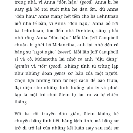
trong nhà, vì Anna "đôn hậu" (
good
). Anna bị bà
Katy già bỏ rơi suốt mùa hè đau ốm, dù Anna
"đôn hậu." Anna mang hết tiền cho bà Lehntman
mở nhà tế bần, vì Anna "đôn hậu," Anna bỏ rơi
bà Lehntman, tìm đến nhà Drehten, cũng phải
nhớ rằng Anna "đôn hậu." Mỗi lần Jeff Campbell
chuẩn bị ghét bỏ Melanctha, anh lại nhớ đến cô
bằng sự "ngọt ngào" (
sweet
). Mỗi lần Jeff Campbell
sỉ vả cô, Melanctha lại nhớ ra anh "dịu dàng"
(
gentle
) và "tốt" (
good
). Những tính từ trùng lặp
như những đoạn
genes
cơ bản của một người.
Chọn lựa những tính từ biệt cách để bao trùm,
đại diện cho những tình huống phi lý và phức
tạp là một trò chơi Stein tự tạo ra và tự chiến
thắng.
Với ba cốt truyện đơn giản, Stein không kể
chuyện bằng tình tiết, bằng kịch tính, mà bằng sự
trở đi trở lại của những kết luận này sau mỗi sự