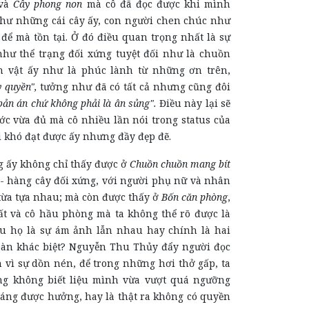
và
Cây phong non
mà cô đã đọc được khi mình
hư những cái cây ấy, con người chen chúc như
để mà tồn tại. Ở đó điều quan trọng nhất là sự
hư thể trạng đối xứng tuyệt đối như là chuồn
h vật ấy như là phúc lành từ những ơn trên,
y quyền",
tưởng như đã có tất cả nhưng cũng đôi
bản án chứ không phải là ân sủng".
Điều này lại sẽ
c vừa đủ mà cô nhiều lần nói trong status của
 khó đạt được ấy nhưng đầy đẹp đẽ.
y không chỉ thấy được ở
Chuồn chuồn mang bít
- hàng cây đối xứng, với người phụ nữ và nhân
từa tựa nhau; mà còn được thấy ở
Bốn căn phòng
,
ất và cô hầu phòng mà ta không thể rõ được là
ệu họ là sự ám ảnh lẫn nhau hay chính là hai
àn khác biệt? Nguyễn Thu Thủy đẩy người đọc
 vì sự dồn nén, để trong những hơi thở gấp, ta
g không biết liệu mình vừa vượt quá ngưỡng
áng được hưởng, hay là thật ra không có quyền