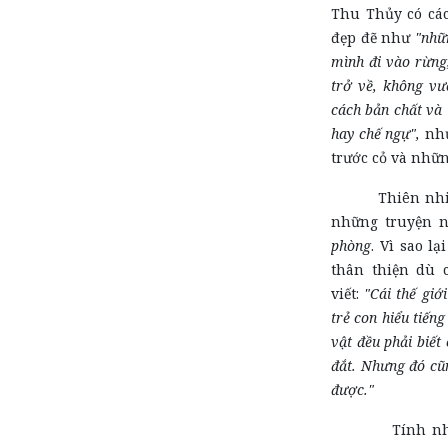
Thu Thủy có các
đẹp đẽ như
"nhữ
mình đi vào rừng,
trở về, không vư
cách bản chất và 
hay chế ngự",
như
trước cỏ và nhữn
Thiên nhiên v
những truyện 
phòng
. Vì sao lạ
thân thiện dù 
viết:
"Cái thế giớ
trẻ con hiểu tiến
vật đều phải biết
đắt. Nhưng đó cũn
được."
Tính nhân vă