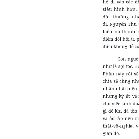
hở đi vào các đ
siêu hình hơn, 
đời thường nh
dị, Nguyễn Thu 
biến nó thành 
điểm đòi hỏi ta p
điều không dễ có
Con người chạy
như là sợi tóc. 
Phần này rồi sẽ
chia sẻ cùng nh
nhân nhất hiện 
những ký ức về n
cho việc kinh do
gì đó khi đã tồn 
và ảo. Ảo nếu m
thật-vô-nghĩa, 
gian đó.