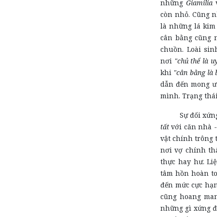
những
Giamilia
còn nhỏ. Cũng n
là những lá kim 
cân bằng cũng n
chuồn. Loài sin
nơi
"chủ thể là u
khi
"cân bằng là 
dẫn đến mong ướ
mình. Trạng thái
Sự đối xứng ấ
tất
với căn nhà -
vật chính trông 
nơi vợ chính th
thực hay hư. Li
tâm hồn hoàn to
đến mức cực hạn
cũng hoang man
những gì xứng đ