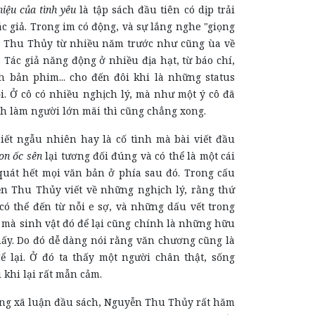
iệu của tình yêu
là tập sách đầu tiên có dịp trải
c giả. Trong im có động, và sự lắng nghe "giọng
 Thu Thủy từ nhiều năm trước như cũng ùa về
 Tác giả năng động ở nhiều địa hạt, từ báo chí,
h bản phim... cho đến đôi khi là những status
i. Ở cô có nhiều nghịch lý, mà như một ý cô đã
nh làm người lớn mãi thì cũng chẳng xong.
ẫu nhiên hay là cố tình mà bài viết đầu
on ốc sên
lại tương đối đúng và có thể là một cái
quát hết mọi văn bản ở phía sau đó. Trong cấu
 Thu Thủy viết về những nghịch lý, rằng thứ
có thể đến từ nỗi e sợ, và những dấu vết trong
 mà sinh vật đó để lại cũng chính là những hữu
hấy. Do đó dễ dàng nói rằng văn chương cũng là
ể lại. Ở đó ta thấy một người chân thật, sống
 khi lại rất mẫn cảm.
ã luận đầu sách, Nguyễn Thu Thủy rất hăm