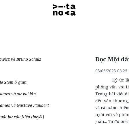
Đọc Một dấu
wicz về Bruno Schulz
03/06/2023 08:25
Ký ức lần đầ
e Stein ở giữa
phỏng vấn với L
ames và sự vui lớn
Trong bài viết đ
đến văn chương, 
James về Gustave Flaubert
và cái xâm chiếm
ngồi với vẻ phò
uật hư cấu [tiểu thuyết]
giản... Từ đó bi