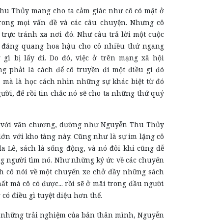
ủy mang cho ta cảm giác như cô có mặt ở
rong mọi vấn đề và các câu chuyện. Nhưng cô
trực tránh xa nơi đó. Như câu trả lời một cuộc
c đăng quang hoa hậu cho cô nhiều thứ ngang
gì bị lấy đi. Do đó, việc ở trên mạng xã hội
 phải là cách để cô truyền đi một điều gì đó
, mà là học cách nhìn những sự khác biệt từ đó
ười, để rồi tin chắc nó sẽ cho ta những thứ quý
 văn chương, dường như Nguyễn Thu Thủy
lớn với kho tàng này. Cũng như là sự im lặng cô
a Lê, sách là sống động, và nó đôi khi cũng dễ
 người tìm nó. Như những ký ức về các chuyến
h cô nói về một chuyến xe chở đầy những sách
t mà cô có được... rồi sẽ ở mãi trong đầu người
 có điều gì tuyệt diệu hơn thế.
ng trải nghiệm của bản thân mình, Nguyễn