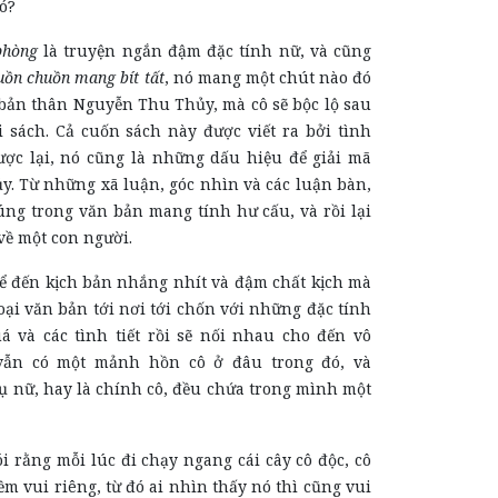
nó?
phòng
là truyện ngắn đậm đặc tính nữ, và cũng
uồn chuồn mang bít tất
, nó mang một chút nào đó
bản thân Nguyễn Thu Thủy, mà cô sẽ bộc lộ sau
 sách. Cả cuốn sách này được viết ra bởi tình
ược lại, nó cũng là những dấu hiệu để giải mã
. Từ những xã luận, góc nhìn và các luận bàn,
húng trong văn bản mang tính hư cấu, và rồi lại
về một con người.
kể đến kịch bản nhắng nhít và đậm chất kịch mà
 loại văn bản tới nơi tới chốn với những đặc tính
 và các tình tiết rồi sẽ nối nhau cho đến vô
vẫn có một mảnh hồn cô ở đâu trong đó, và
 nữ, hay là chính cô, đều chứa trong mình một
g mỗi lúc đi chạy ngang cái cây cô độc, cô
iềm vui riêng, từ đó ai nhìn thấy nó thì cũng vui