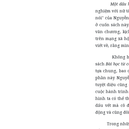
Một dấu h
nghiệm với nữ tá
nói" của Nguyễn
ở cuốn sách này.
văn chương, kịc
trên mạng xã hộ
viết về, rằng mì
Không biết ng
sách
Bài học từ c
tựa chung, bao 
phần này Nguyễn
tuyệt diệu cũng 
cuộc hành trình
hình ta có thể t
dấu vết mà cô đ
động và cũng đôi
Trong những x