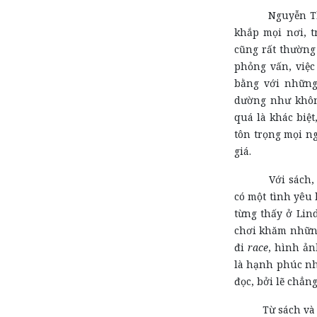
Nguyễn Thu Th
khắp mọi nơi, t
cũng rất thường 
phỏng vấn, việ
bằng với những 
dường như không
quá là khác biệt
tôn trọng mọi ng
giá.
Với sách, với
có một tình yêu 
từng thấy ở Lind
chơi khăm những
đi
race
, hình ản
là hạnh phúc nhấ
đọc, bởi lẽ chẳng
Từ sách và nhữ