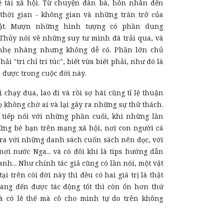
ề tài xã hội. Từ chuyện đàn bà, hôn nhân đến
thời gian - không gian và những trăn trở của
ật. Mượn những hình tượng có phần dung
Thủy nói về những suy tư mình đã trải qua, và
nhẹ nhàng nhưng không dễ có. Phần lớn chủ
hải "tri chỉ tri túc", biết vừa biết phải, như đó là
 được trong cuộc đời này.
 đua, lao đi và rồi sợ hãi cũng tỉ lệ thuận
Họ không chờ ai và lại gây ra những sự thử thách.
 tiếp nối với những phần cuối, khi những lần
ững bè bạn trên mạng xã hội, nơi con người cá
ra với những danh sách cuốn sách nên đọc, với
ơi nước Nga... và có đôi khi là tips hướng dẫn
anh... Như chính tác giả cũng có lần nói, một vật
tại trên cõi đời này thì đều có hai giá trị là thật
ang đến được tác động tốt thì còn ổn hơn thứ
và có lẽ thế mà cô cho mình tự do trên không