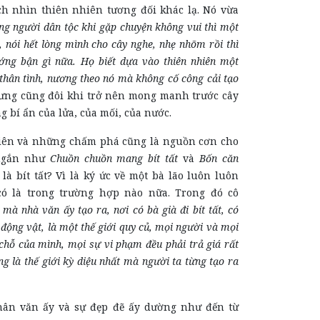
h nhìn thiên nhiên tương đối khác lạ. Nó vừa
ng người dân tộc khi gặp chuyện không vui thì một
 nói hết lòng mình cho cây nghe, nhẹ nhõm rồi thì
ớng bận gì nữa. Họ biết dựa vào thiên nhiên một
thân tình, nương theo nó mà không cố công cải tạo
ng cũng đôi khi trở nên mong manh trước cây
g bí ẩn của lửa, của mối, của nước.
à những chấm phá cũng là nguồn cơn cho
ngắn như
Chuồn chuồn mang bít tất
và
Bốn căn
i là bít tất? Vì là ký ức về một bà lão luôn luôn
có là trong trường hợp nào nữa. Trong đó cô
i mà nhà văn ấy tạo ra, nơi có bà già đi bít tất, có
g động vật, là một thế giới quy củ, mọi người và mọi
 chỗ của mình, mọi sự vi phạm đều phải trả giá rất
g là thế giới kỳ diệu nhất mà người ta từng tạo ra
n ấy và sự đẹp đẽ ấy dường như đến từ