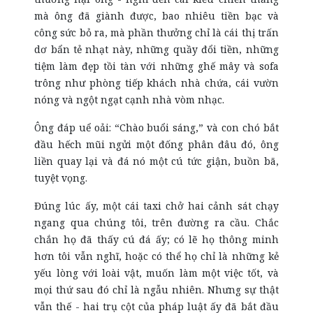
mà ông đã giành được, bao nhiêu tiền bạc và
công sức bỏ ra, mà phần thưởng chỉ là cái thị trấn
dơ bẩn tẻ nhạt này, những quầy đổi tiền, những
tiệm làm đẹp tồi tàn với những ghế mây và sofa
trông như phòng tiếp khách nhà chứa, cái vườn
nóng và ngột ngạt cạnh nhà vòm nhạc.
Ông đáp uể oải: “Chào buổi sáng,” và con chó bắt
đầu hếch mũi ngửi một đống phân đâu đó, ông
liền quay lại và đá nó một cú tức giận, buồn bã,
tuyệt vọng.
Đúng lúc ấy, một cái taxi chở hai cảnh sát chạy
ngang qua chúng tôi, trên đường ra cầu. Chắc
chắn họ đã thấy cú đá ấy; có lẽ họ thông minh
hơn tôi vẫn nghĩ, hoặc có thể họ chỉ là những kẻ
yếu lòng với loài vật, muốn làm một việc tốt, và
mọi thứ sau đó chỉ là ngẫu nhiên. Nhưng sự thật
vẫn thế - hai trụ cột của pháp luật ấy đã bắt đầu