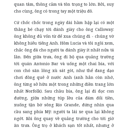
quan tâm, thông cảm và tôn trọng to lớn. Bởi, suy
cho cùng, ông có trong tay một triệu đô.
Cứ chốc chốc trong ngày dài hầm hập lại có một
thằng bé chạy tới đánh giày cho ông Calloway:
ông không đủ vốn từ để xua chúng đi - chúng vờ
không hiểu tiếng Anh. Hôm Lucia và tôi ngồi xem,
chắc ông đã cho người ta đánh giày ít nhất nửa tá
lần. Đến giữa trưa, ông đi bộ qua quảng trường
tới quán Antonio Bar và uống một chai bia, với
con chó săn lông xù sát gót, như thể đang dạo
chơi đồng quê ở nước Anh (anh hẳn còn nhớ,
ông từng sở hữu một trong những điền trang lớn
nhất Norfolk). Sau chầu bia, ông lại đi dọc con
đường, giữa những túp lều của đám đổi tiền,
xuống tận bờ sông Rio Grande, đứng nhìn qua
cầu sang phía Mỹ: người ta lái xe qua lại không
ngớt. Rồi ông quay về quảng trường cho tới giờ
ăn trưa. Ông trọ ở khách sạn tốt nhất, nhưng ở