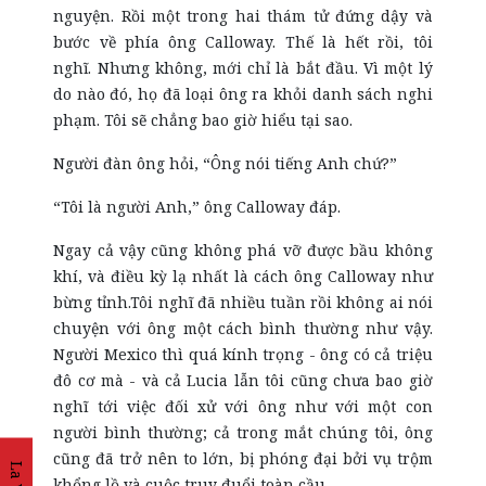
nguyện. Rồi một trong hai thám tử đứng dậy và
bước về phía ông Calloway. Thế là hết rồi, tôi
nghĩ. Nhưng không, mới chỉ là bắt đầu. Vì một lý
do nào đó, họ đã loại ông ra khỏi danh sách nghi
phạm. Tôi sẽ chẳng bao giờ hiểu tại sao.
Người đàn ông hỏi, “Ông nói tiếng Anh chứ?”
“Tôi là người Anh,” ông Calloway đáp.
Ngay cả vậy cũng không phá vỡ được bầu không
khí, và điều kỳ lạ nhất là cách ông Calloway như
bừng tỉnh.Tôi nghĩ đã nhiều tuần rồi không ai nói
chuyện với ông một cách bình thường như vậy.
Người Mexico thì quá kính trọng - ông có cả triệu
đô cơ mà - và cả Lucia lẫn tôi cũng chưa bao giờ
nghĩ tới việc đối xử với ông như với một con
người bình thường; cả trong mắt chúng tôi, ông
cũng đã trở nên to lớn, bị phóng đại bởi vụ trộm
khổng lồ và cuộc truy đuổi toàn cầu.