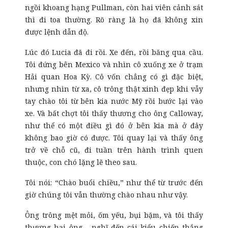
ngồi khoang hạng Pullman, còn hai viên cảnh sát
thì đi toa thường. Rõ ràng là họ đã không xin
được lệnh dẫn độ.
Lúc đó Lucia đã đi rồi. Xe đến, rồi băng qua cầu.
Tôi đứng bên Mexico và nhìn cô xuống xe ở trạm
Hải quan Hoa Kỳ. Cô vốn chẳng có gì đặc biệt,
nhưng nhìn từ xa, cô trông thật xinh đẹp khi vẫy
tay chào tôi từ bên kia nước Mỹ rồi bước lại vào
xe. Và bất chợt tôi thấy thương cho ông Calloway,
như thể có một điều gì đó ở bên kia mà ở đây
không bao giờ có được. Tôi quay lại và thấy ông
trở về chỗ cũ, đi tuần trên hành trình quen
thuộc, con chó lặng lẽ theo sau.
Tôi nói: “Chào buổi chiều,” như thể từ trước đến
giờ chúng tôi vẫn thường chào nhau như vậy.
Ông trông mệt mỏi, ốm yếu, bụi bặm, và tôi thấy
thương hại ông - nghĩ đến cái kiểu chiến thắng