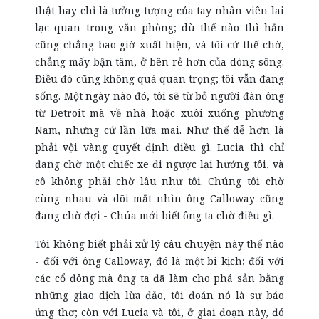
thật hay chỉ là tưởng tượng của tay nhân viên lai
lạc quan trong văn phòng; dù thế nào thì hắn
cũng chẳng bao giờ xuất hiện, và tôi cứ thế chờ,
chẳng mấy bận tâm, ở bên rẻ hơn của dòng sông.
Điều đó cũng không quá quan trọng; tôi vẫn đang
sống. Một ngày nào đó, tôi sẽ từ bỏ người đàn ông
từ Detroit mà về nhà hoặc xuôi xuống phương
Nam, nhưng cứ lần lữa mãi. Như thế dễ hơn là
phải vội vàng quyết định điều gì. Lucia thì chỉ
đang chờ một chiếc xe đi ngược lại hướng tôi, và
cô không phải chờ lâu như tôi. Chúng tôi chờ
cùng nhau và dõi mắt nhìn ông Calloway cũng
đang chờ đợi - Chúa mới biết ông ta chờ điều gì.
Tôi không biết phải xử lý câu chuyện này thế nào
- đối với ông Calloway, đó là một bi kịch; đối với
các cổ đông mà ông ta đã làm cho phá sản bằng
những giao dịch lừa đảo, tôi đoán nó là sự báo
ứng thơ; còn với Lucia và tôi, ở giai đoạn này, đó