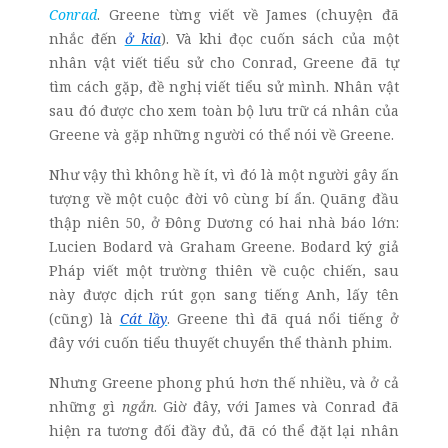
Conrad
. Greene từng viết về James (chuyện đã
nhắc đến
ở kia
). Và khi đọc cuốn sách của một
nhân vật viết tiểu sử cho Conrad, Greene đã tự
tìm cách gặp, đề nghị viết tiểu sử mình. Nhân vật
sau đó được cho xem toàn bộ lưu trữ cá nhân của
Greene và gặp những người có thể nói về Greene.
Như vậy thì không hề ít, vì đó là một người gây ấn
tượng về một cuộc đời vô cùng bí ẩn. Quãng đầu
thập niên 50, ở Đông Dương có hai nhà báo lớn:
Lucien Bodard và Graham Greene. Bodard ký giả
Pháp viết một trường thiên về cuộc chiến, sau
này được dịch rút gọn sang tiếng Anh, lấy tên
(cũng) là
Cát lầy
. Greene thì đã quá nổi tiếng ở
đây với cuốn tiểu thuyết chuyển thể thành phim.
Nhưng Greene phong phú hơn thế nhiều, và ở cả
những gì
ngắn
. Giờ đây, với James và Conrad đã
hiện ra tương đối đầy đủ, đã có thể đặt lại nhân