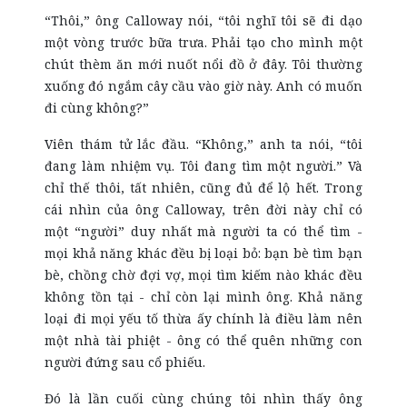
“Thôi,” ông Calloway nói, “tôi nghĩ tôi sẽ đi dạo
một vòng trước bữa trưa. Phải tạo cho mình một
chút thèm ăn mới nuốt nổi đồ ở đây. Tôi thường
xuống đó ngắm cây cầu vào giờ này. Anh có muốn
đi cùng không?”
Viên thám tử lắc đầu. “Không,” anh ta nói, “tôi
đang làm nhiệm vụ. Tôi đang tìm một người.” Và
chỉ thế thôi, tất nhiên, cũng đủ để lộ hết. Trong
cái nhìn của ông Calloway, trên đời này chỉ có
một “người” duy nhất mà người ta có thể tìm -
mọi khả năng khác đều bị loại bỏ: bạn bè tìm bạn
bè, chồng chờ đợi vợ, mọi tìm kiếm nào khác đều
không tồn tại - chỉ còn lại mình ông. Khả năng
loại đi mọi yếu tố thừa ấy chính là điều làm nên
một nhà tài phiệt - ông có thể quên những con
người đứng sau cổ phiếu.
Đó là lần cuối cùng chúng tôi nhìn thấy ông