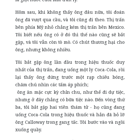
Hôm sau, khi không thấy ông đâu nữa, tôi đoán
ông đã vượt qua cầu, và tôi cũng đi theo. Thị trấn
bên phía Mỹ nhỏ chẳng kém thị trấn bên Mexico.
Tôi biết nếu ông có ở đó thì thế nào cũng sẽ bắt
gặp, và tôi vẫn còn tò mò. Có chút thương hại cho
ông, nhưng không nhiều.
Tôi bắt gặp ông lần đầu trong hiệu thuốc duy
nhất của thị trấn, đang uống một ly Coca-Cola, rồi
lại thấy ông đứng trước một rạp chiếu bóng,
chăm chú nhìn các tấm áp phích;
ông ăn mặc cực kỳ chỉn chu, như thể đi dự tiệc,
nhưng ở đây chẳng có bữa tiệc nào. Đến vòng thứ
ba, tôi bắt gặp hai viên thám tử - họ cũng đang
uống Coca-Cola trong hiệu thuốc và hẳn đã bỏ lỡ
ông Calloway trong gang tấc. Tôi bước vào và ngồi
xuống quầy.