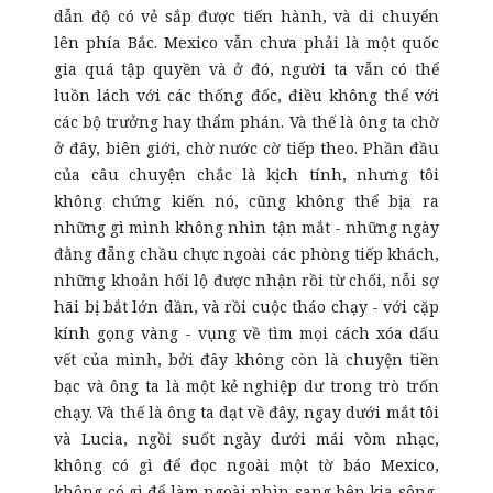
dẫn độ có vẻ sắp được tiến hành, và di chuyển
lên phía Bắc. Mexico vẫn chưa phải là một quốc
gia quá tập quyền và ở đó, người ta vẫn có thể
luồn lách với các thống đốc, điều không thể với
các bộ trưởng hay thẩm phán. Và thế là ông ta chờ
ở đây, biên giới, chờ nước cờ tiếp theo. Phần đầu
của câu chuyện chắc là kịch tính, nhưng tôi
không chứng kiến nó, cũng không thể bịa ra
những gì mình không nhìn tận mắt - những ngày
đằng đẵng chầu chực ngoài các phòng tiếp khách,
những khoản hối lộ được nhận rồi từ chối, nỗi sợ
hãi bị bắt lớn dần, và rồi cuộc tháo chạy - với cặp
kính gọng vàng - vụng về tìm mọi cách xóa dấu
vết của mình, bởi đây không còn là chuyện tiền
bạc và ông ta là một kẻ nghiệp dư trong trò trốn
chạy. Và thế là ông ta dạt về đây, ngay dưới mắt tôi
và Lucia, ngồi suốt ngày dưới mái vòm nhạc,
không có gì để đọc ngoài một tờ báo Mexico,
không có gì để làm ngoài nhìn sang bên kia sông,