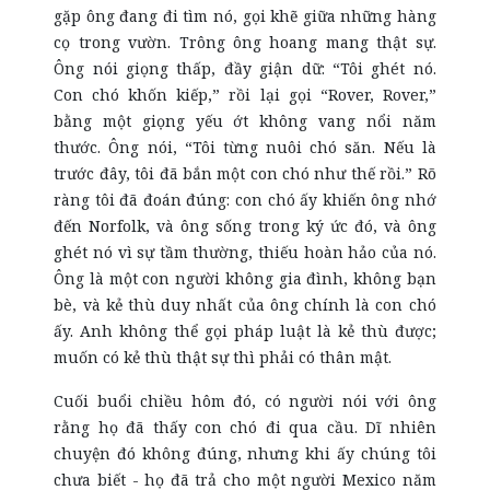
gặp ông đang đi tìm nó, gọi khẽ giữa những hàng
cọ trong vườn. Trông ông hoang mang thật sự.
Ông nói giọng thấp, đầy giận dữ: “Tôi ghét nó.
Con chó khốn kiếp,” rồi lại gọi “Rover, Rover,”
bằng một giọng yếu ớt không vang nổi năm
thước. Ông nói, “Tôi từng nuôi chó săn. Nếu là
trước đây, tôi đã bắn một con chó như thế rồi.” Rõ
ràng tôi đã đoán đúng: con chó ấy khiến ông nhớ
đến Norfolk, và ông sống trong ký ức đó, và ông
ghét nó vì sự tầm thường, thiếu hoàn hảo của nó.
Ông là một con người không gia đình, không bạn
bè, và kẻ thù duy nhất của ông chính là con chó
ấy. Anh không thể gọi pháp luật là kẻ thù được;
muốn có kẻ thù thật sự thì phải có thân mật.
Cuối buổi chiều hôm đó, có người nói với ông
rằng họ đã thấy con chó đi qua cầu. Dĩ nhiên
chuyện đó không đúng, nhưng khi ấy chúng tôi
chưa biết - họ đã trả cho một người Mexico năm