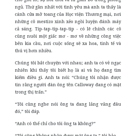
ngủ. Thứ gần nhất với tình yêu mà anh ta thấy là
cánh cửa mở toang của Học viện Thương mại, nơi
những cô mestizo xinh xẻo ngồi luyện đánh máy
cả sáng. Tip-tap-tip-tap-tip - có lẽ chính các cô
cũng nuôi một giấc mơ - mơ về những công việc
bên kia cầu, nơi cuộc sống sẽ xa hoa, tinh tế và
thú vị hơn nhiều.
Chúng tôi bắt chuyện với nhau; anh ta có vẻ ngạc
nhiên khi thấy tôi biết họ là ai và họ đang tìm
kiếm điều gì. Anh ta nói: “Chúng tôi nhận được
tin rằng người đàn ông tên Calloway đang có mặt
trong thị trấn.”
“Tôi cũng nghe nói ông ta đang lảng vảng đâu
đó,” tôi đáp.
“Anh có thể chỉ cho tôi ông ta không?”
“Tôi cũng không nhận được mặt ông ta,” tôi bảo.