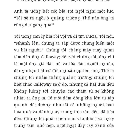
Anh ta uống hết cốc bia rồi ngồi nghĩ một lúc.
“Tôi sẽ ra ngồi ở quảng trường. Thế nào ông ta
cũng đi ngang qua.”
Tôi uống cạn ly bia rồi vội vã đi tìm Lucia. Tôi nói,
“Nhanh lên, chúng ta sắp được chứng kiến một
vụ bắt người.” Chúng tôi chẳng mảy may quan
tâm đến ông Calloway; đối với chúng tôi, ông chỉ
là một ông già đá chó và lừa đảo người nghèo,
đáng nhận bất cứ điều gì sắp ụp lên ông. Thế là
chúng tôi nhằm thẳng quảng trường; chúng tôi
biết chắc Calloway sẽ ở đó, nhưng cả hai đứa đều
không lường tới chuyện các thám tử sẽ không
nhận ra ông ta. Có một đám đông khá lớn tụ tập
quanh đó; dường như tất cả những người bán
hoa quả và đánh giày trong thị trấn đều đã kéo
đến. Chúng tôi phải chen mới vào được, và ngay
trung tâm nhỏ hẹp, ngột ngạt đầy cây xanh của