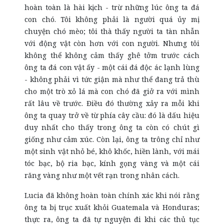
hoàn toàn là hài kịch - trừ những lúc ông ta đá
con chó. Tôi không phải là người quá ủy mị
chuyện chó mèo; tôi thà thấy người ta tàn nhẫn
với động vật còn hơn với con người. Nhưng tôi
không thể không cảm thấy ghê tởm trước cách
ông ta đá con vật ấy - một cái đá độc ác lạnh lùng
- không phải vì tức giận mà như thể đang trả thù
cho một trò xỏ lá mà con chó đã giở ra với mình
rất lâu về trước. Điều đó thường xảy ra mỗi khi
ông ta quay trở về từ phía cây cầu: đó là dấu hiệu
duy nhất cho thấy trong ông ta còn có chút gì
giống như cảm xúc. Còn lại, ông ta trông chỉ như
một sinh vật nhỏ bé, khô khốc, hiền lành, với mái
tóc bạc, bộ ria bạc, kính gọng vàng và một cái
răng vàng như một vết rạn trong nhân cách.
Lucia đã không hoàn toàn chính xác khi nói rằng
ông ta bị trục xuất khỏi Guatemala và Honduras;
thực ra, ông ta đã tự nguyện đi khi các thủ tục