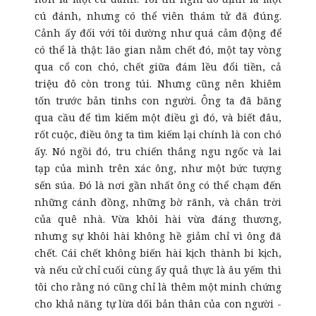
cú đánh, nhưng có thể viên thám tử đã đúng.
Cảnh ấy đối với tôi dường như quá cảm động để
có thể là thật: lão gian nằm chết đó, một tay vòng
qua cổ con chó, chết giữa đám lều đổi tiền, cả
triệu đô còn trong túi. Nhưng cũng nên khiêm
tốn trước bản tinhs con người. Ông ta đã băng
qua cầu để tìm kiếm một điều gì đó, và biết đâu,
rốt cuộc, điều ông ta tìm kiếm lại chính là con chó
ấy. Nó ngồi đó, tru chiến thắng ngu ngốc và lai
tạp của mình trên xác ông, như một bức tượng
sến súa. Đó là nơi gần nhất ông có thể chạm đến
những cánh đồng, những bờ rãnh, và chân trời
của quê nhà. Vừa khôi hài vừa đáng thương,
nhưng sự khôi hài không hề giảm chỉ vì ông đã
chết. Cái chết không biến hài kịch thành bi kịch,
và nếu cử chỉ cuối cùng ấy quả thực là âu yếm thì
tôi cho rằng nó cũng chỉ là thêm một minh chứng
cho khả năng tự lừa dối bản thân của con người -