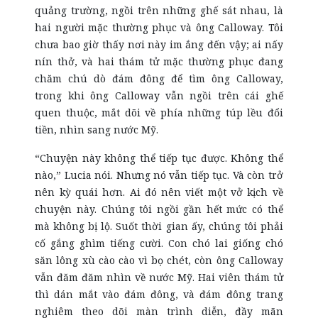
quảng trường, ngồi trên những ghế sát nhau, là
hai người mặc thường phục và ông Calloway. Tôi
chưa bao giờ thấy nơi này im ắng đến vậy; ai nấy
nín thở, và hai thám tử mặc thường phục đang
chăm chú dò đám đông để tìm ông Calloway,
trong khi ông Calloway vẫn ngồi trên cái ghế
quen thuộc, mắt dõi về phía những túp lều đổi
tiền, nhìn sang nước Mỹ.
“Chuyện này không thể tiếp tục được. Không thể
nào,” Lucia nói. Nhưng nó vẫn tiếp tục. Và còn trở
nên kỳ quái hơn. Ai đó nên viết một vở kịch về
chuyện này. Chúng tôi ngồi gần hết mức có thể
mà không bị lộ. Suốt thời gian ấy, chúng tôi phải
cố gắng ghìm tiếng cười. Con chó lai giống chó
săn lông xù cào cào vì bọ chét, còn ông Calloway
vẫn đăm đăm nhìn về nước Mỹ. Hai viên thám tử
thì dán mắt vào đám đông, và đám đông trang
nghiêm theo dõi màn trình diễn, đầy mãn