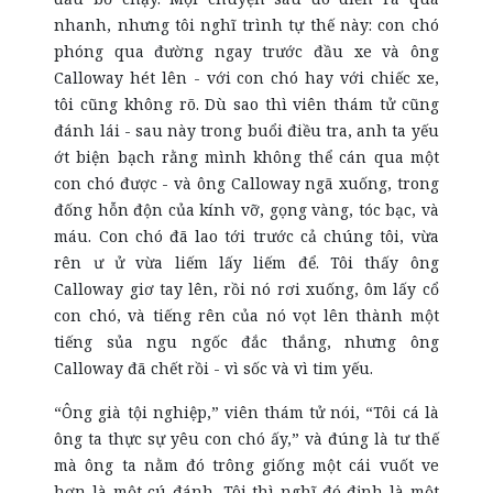
nhanh, nhưng tôi nghĩ trình tự thế này: con chó
phóng qua đường ngay trước đầu xe và ông
Calloway hét lên - với con chó hay với chiếc xe,
tôi cũng không rõ. Dù sao thì viên thám tử cũng
đánh lái - sau này trong buổi điều tra, anh ta yếu
ớt biện bạch rằng mình không thể cán qua một
con chó được - và ông Calloway ngã xuống, trong
đống hỗn độn của kính vỡ, gọng vàng, tóc bạc, và
máu. Con chó đã lao tới trước cả chúng tôi, vừa
rên ư ử vừa liếm lấy liếm để. Tôi thấy ông
Calloway giơ tay lên, rồi nó rơi xuống, ôm lấy cổ
con chó, và tiếng rên của nó vọt lên thành một
tiếng sủa ngu ngốc đắc thắng, nhưng ông
Calloway đã chết rồi - vì sốc và vì tim yếu.
“Ông già tội nghiệp,” viên thám tử nói, “Tôi cá là
ông ta thực sự yêu con chó ấy,” và đúng là tư thế
mà ông ta nằm đó trông giống một cái vuốt ve
hơn là một cú đánh. Tôi thì nghĩ đó định là một