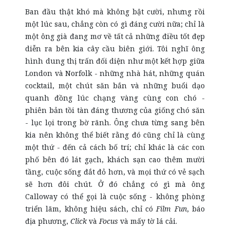
Ban đầu thật khó mà không bật cười, nhưng rồi
một lúc sau, chẳng còn có gì đáng cười nữa; chỉ là
một ông già đang mơ về tất cả những điều tốt đẹp
diễn ra bên kia cây cầu biên giới. Tôi nghĩ ông
hình dung thị trấn đối diện như một kết hợp giữa
London và Norfolk - những nhà hát, những quán
cocktail, một chút săn bắn và những buổi dạo
quanh đồng lúc chạng vàng cùng con chó -
phiên bản tồi tàn đáng thương của giống chó săn
- lục lọi trong bờ rãnh. Ông chưa từng sang bên
kia nên không thể biết rằng đó cũng chỉ là cùng
một thứ - đến cả cách bố trí; chỉ khác là các con
phố bên đó lát gạch, khách sạn cao thêm mười
tầng, cuộc sống đắt đỏ hơn, và mọi thứ có vẻ sạch
sẽ hơn đôi chút. Ở đó chẳng có gì mà ông
Calloway có thể gọi là cuộc sống - không phòng
triển lãm, không hiệu sách, chỉ có
Film Fun
, báo
địa phương,
Click
và
Focus
và mấy tờ lá cải.