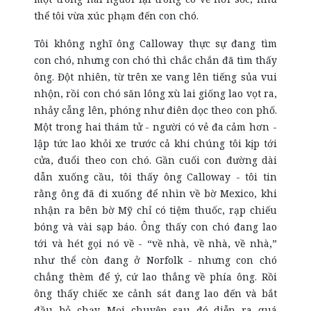
thể tôi vừa xúc phạm đến con chó.
Tôi không nghĩ ông Calloway thực sự đang tìm
con chó, nhưng con chó thì chắc chắn đã tìm thấy
ông. Đột nhiên, từ trên xe vang lên tiếng sủa vui
nhộn, rồi con chó săn lông xù lai giống lao vọt ra,
nhảy cẫng lên, phóng như điên dọc theo con phố.
Một trong hai thám tử - người có vẻ đa cảm hơn -
lập tức lao khỏi xe trước cả khi chúng tôi kịp tới
cửa, đuổi theo con chó. Gần cuối con đường dài
dẫn xuống cầu, tôi thấy ông Calloway - tôi tin
rằng ông đã đi xuống để nhìn về bờ Mexico, khi
nhận ra bên bờ Mỹ chỉ có tiệm thuốc, rạp chiếu
bóng và vài sạp báo. Ông thấy con chó đang lao
tới và hét gọi nó về - “về nhà, về nhà, về nhà,”
như thể còn đang ở Norfolk - nhưng con chó
chẳng thèm để ý, cứ lao thẳng về phía ông. Rồi
ông thấy chiếc xe cảnh sát đang lao đến và bắt
đầu bỏ chạy. Mọi chuyện sau đó diễn ra quá