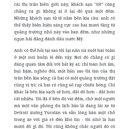
cái thị trấn biên giới này, khách sạn "tốt" cũng
chẳng ra gì: không ai ở lại đó quá một đêm.
Những khách sạn tử tế nằm bên kia cầu: anh có
thể thấy biển hiệu sáng rực cao hai mươi tầng từ
quảng trường nhỏ này vào ban đêm, như những
ngọn hải đăng đánh dấu nước Mỹ.
Anh có thể hỏi tại sao tôi lại nấn ná suốt hai tuần
ở một nơi buồn tẻ đến vậy. Nơi đó chẳng có gì
đáng quan tâm đối với bất kỳ ai; chỉ toàn hơi ẩm,
bụi bặm, nghèo đói, một bản sao tồi tàn của thị
trấn bên kia sông: cả hai có một quảng trường đặt
cùng vị trí; cả hai có cùng số rạp chiếu bóng. Chỉ
khác là bên kia sạch sẽ hơn, đắt đỏ hơn - đắt hơn
rất nhiều. Tôi đã ở bên đó vài đêm, chờ một người
mà một văn phòng du lịch bảo là đang lái xe từ
Detroit xuống Yucatán và sẵn lòng bán một chỗ
trong xe với giá rẻ đến khó tin - tôi nhớ là hai
mươi đô gì đó. Tôi cũng không chắc người đó có