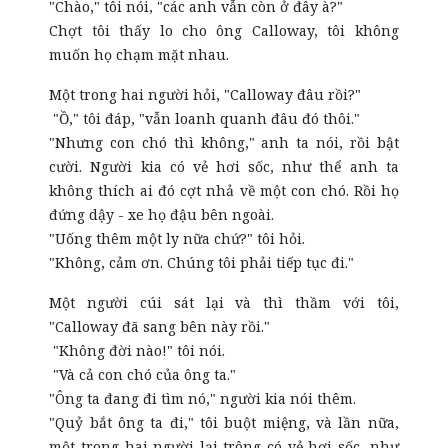
"Chào," tôi nói, "các anh vẫn còn ở đây à?"
Chợt tôi thấy lo cho ông Calloway, tôi không
muốn họ chạm mặt nhau.
Một trong hai người hỏi, "Calloway đâu rồi?"
"Ồ," tôi đáp, "vẫn loanh quanh đâu đó thôi."
"Nhưng con chó thì không," anh ta nói, rồi bật
cười. Người kia có vẻ hơi sốc, như thể anh ta
không thích ai đó cợt nhả về một con chó. Rồi họ
đứng dậy - xe họ đậu bên ngoài.
"Uống thêm một ly nữa chứ?" tôi hỏi.
"Không, cảm ơn. Chúng tôi phải tiếp tục đi."
Một người cúi sát lại và thì thầm với tôi,
"Calloway đã sang bên này rồi."
"Không đời nào!" tôi nói.
"Và cả con chó của ông ta."
"Ông ta đang đi tìm nó," người kia nói thêm.
"Quỷ bắt ông ta đi," tôi buột miệng, và lần nữa,
một trong hai người lại trông có vẻ hơi sốc, như