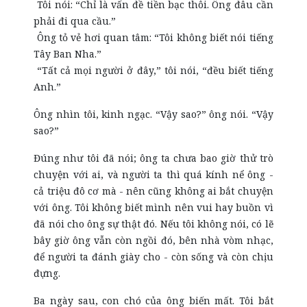
Tôi nói: “Chỉ là vấn đề tiền bạc thôi. Ông đâu cần
phải đi qua cầu.”
Ông tỏ vẻ hơi quan tâm: “Tôi không biết nói tiếng
Tây Ban Nha.”
“Tất cả mọi người ở đây,” tôi nói, “đều biết tiếng
Anh.”
Ông nhìn tôi, kinh ngạc. “Vậy sao?” ông nói. “Vậy
sao?”
Đúng như tôi đã nói; ông ta chưa bao giờ thử trò
chuyện với ai, và người ta thì quá kính nể ông -
cả triệu đô cơ mà - nên cũng không ai bắt chuyện
với ông. Tôi không biết mình nên vui hay buồn vì
đã nói cho ông sự thật đó. Nếu tôi không nói, có lẽ
bây giờ ông vẫn còn ngồi đó, bên nhà vòm nhạc,
để người ta đánh giày cho - còn sống và còn chịu
đựng.
Ba ngày sau, con chó của ông biến mất. Tôi bắt