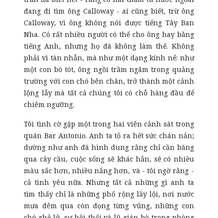
đang đi tìm ông Calloway - ai cũng biết, trừ ông
Calloway, vì ông không nói được tiếng Tây Ban
Nha. Có rất nhiều người có thể cho ông hay bằng
tiếng Anh, nhưng họ đã không làm thế. Không
phải vì tàn nhẫn, mà như một dạng kính nể: như
một con bò tót, ông ngồi trầm ngâm trong quảng
trường với con chó bên chân, trở thành một cảnh
lộng lẫy mà tất cả chúng tôi có chỗ hàng đầu để
chiêm ngưỡng.
Tôi tình cờ gặp một trong hai viên cảnh sát trong
quán Bar Antonio. Anh ta tỏ ra hết sức chán nản;
dường như anh đã hình dung rằng chỉ cần băng
qua cây cầu, cuộc sống sẽ khác hẳn, sẽ có nhiều
màu sắc hơn, nhiều nắng hơn, và - tôi ngờ rằng -
cả tình yêu nữa. Nhưng tất cả những gì anh ta
tìm thấy chỉ là những phố rộng lầy lội, nơi nước
mưa đêm qua còn đọng từng vũng, những con
chó ghẻ lở, sự hôi thối và lũ gián bò trong phòng