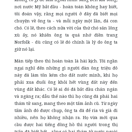
nơi nước Mỹ bắt đầu - hoàn toàn không hay biết,
tôi đoán vậy, rằng mọi người ở đây đã biết mọi
chuyện về ông ta - và mỗi ngày một lần, đá con
chó. Có lẽ, theo cách nửa vời của thứ chó săn lông
xù ấy, nó khiến ông ta quá nhớ điền trang
Norfolk - dù cũng có lẽ đó chính là lý do ông ta
giữ nó lại.
Màn tiếp theo thì hoàn toàn là hài kịch. Tôi ngần
ngại nghĩ đến những gì người đàn ông triệu đô
này đã làm tốn kém cho đất nước mình, khi họ
phải xua đuổi ông khỏi hết vùng đất này đến
vùng đất khác. Có lẽ ai đó đã bắt đầu chán ngán
và ngãng ra; dẫu thế nào thì họ cũng đã phái hai
thám tử sang, mang theo một tấm ảnh cũ. Từ ngày
tấm ảnh đó được chụp, ông ta đã để ria và già đi
nhiều, nên họ không nhận ra. Họ vừa mới qua
cầu được hai tiếng đồng hồ thì người trong thị
trấn đã biết hết - rằng có hai thám tử nước ngoài