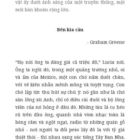
vật ấy dưới ánh sáng của một truyền thống, một
mối băn khoăn rộng lớn.
Bên kia cầu
- Graham Greene
“Họ nói ông ta đáng giá cả triệu đô,” Lucia nói.
Ông ta ngồi đó, trong một quảng trường nhỏ, oi
và ẩm của Mexico, một con chó nằm dưới chân,
với vẻ kiên nhẫn mênh mông và tuyệt vọng. Con
chó lập tức thu hút sự chú ý: nó gần như là chó
săn lông xù Anh, chỉ có điều cái đuôi và bộ lông
viền của nó hỏng ở đâu đó. Những tàu lá cọ héo
rũ trên đầu ông, quanh nhà vòm nhạc toàn là
bóng râm và ngột ngạt, radio từ những quán gỗ
nhỏ - nơi người ta đổi peso lấy đô la với tỷ giá
thiệt thòi - thi nhau oang oác tiếng Tây Ban Nha.