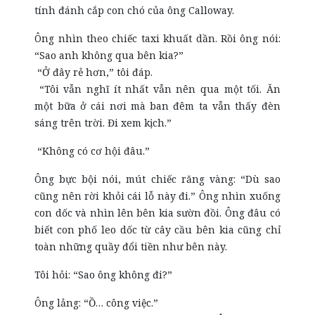
tính đánh cắp con chó của ông Calloway.
Ông nhìn theo chiếc taxi khuất dần. Rồi ông nói:
“Sao anh không qua bên kia?”
“Ở đây rẻ hơn,” tôi đáp.
“Tôi vẫn nghĩ ít nhất vẫn nên qua một tối. Ăn
một bữa ở cái nơi mà ban đêm ta vẫn thấy đèn
sáng trên trời. Đi xem kịch.”
“Không có cơ hội đâu.”
Ông bực bội nói, mút chiếc răng vàng: “Dù sao
cũng nên rời khỏi cái lỗ này đi.” Ông nhìn xuống
con dốc và nhìn lên bên kia sườn đồi. Ông đâu có
biết con phố leo dốc từ cây cầu bên kia cũng chỉ
toàn những quầy đổi tiền như bên này.
Tôi hỏi: “Sao ông không đi?”
Ông lảng: “Ồ… công việc.”