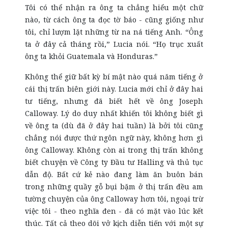
Tôi có thể nhận ra ông ta chẳng hiểu một chữ
nào, từ cách ông ta đọc tờ báo - cũng giống như
tôi, chỉ lượm lặt những từ na ná tiếng Anh. “Ông
ta ở đây cả tháng rồi,” Lucia nói. “Họ trục xuất
ông ta khỏi Guatemala và Honduras.”
Không thể giữ bất kỳ bí mật nào quá năm tiếng ở
cái thị trấn biên giới này. Lucia mới chỉ ở đây hai
tư tiếng, nhưng đã biết hết về ông Joseph
Calloway. Lý do duy nhất khiến tôi không biết gì
về ông ta (dù đã ở đây hai tuần) là bởi tôi cũng
chẳng nói được thứ ngôn ngữ này, không hơn gì
ông Calloway. Không còn ai trong thị trấn không
biết chuyện về Công ty Đầu tư Halling và thủ tục
dẫn độ. Bất cứ kẻ nào đang làm ăn buôn bán
trong những quầy gỗ bụi bặm ở thị trấn đều am
tường chuyện của ông Calloway hơn tôi, ngoại trừ
việc tôi - theo nghĩa đen - đã có mặt vào lúc kết
thúc. Tất cả theo dõi vở kịch diễn tiến với một sự