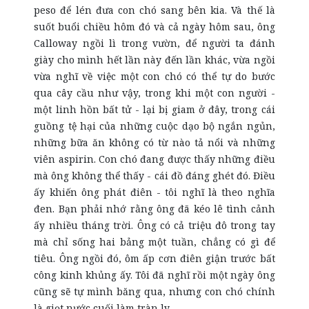
peso để lén đưa con chó sang bên kia. Và thế là
suốt buổi chiều hôm đó và cả ngày hôm sau, ông
Calloway ngồi lì trong vườn, để người ta đánh
giày cho mình hết lần này đến lần khác, vừa ngồi
vừa nghĩ về việc một con chó có thể tự do bước
qua cây cầu như vậy, trong khi một con người -
một linh hồn bất tử - lại bị giam ở đây, trong cái
guồng tệ hại của những cuộc dạo bộ ngắn ngủn,
những bữa ăn không có từ nào tả nổi và những
viên aspirin. Con chó đang được thấy những điều
mà ông không thể thấy - cái đồ đáng ghét đó. Điều
ấy khiến ông phát điên - tôi nghĩ là theo nghĩa
đen. Bạn phải nhớ rằng ông đã kéo lê tình cảnh
ấy nhiều tháng trời. Ông có cả triệu đô trong tay
mà chỉ sống hai bảng một tuần, chẳng có gì để
tiêu. Ông ngồi đó, ôm ấp cơn điên giận trước bất
công kinh khủng ấy. Tôi đã nghĩ rồi một ngày ông
cũng sẽ tự mình băng qua, nhưng con chó chính
là giọt nước cuối làm tràn ly.