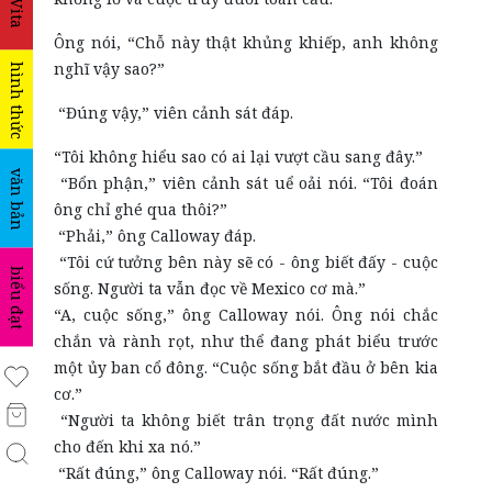
La Vita
Ông nói, “Chỗ này thật khủng khiếp, anh không
nghĩ vậy sao?”
hình thức
“Đúng vậy,” viên cảnh sát đáp.
“Tôi không hiểu sao có ai lại vượt cầu sang đây.”
văn bản
“Bổn phận,” viên cảnh sát uể oải nói. “Tôi đoán
ông chỉ ghé qua thôi?”
“Phải,” ông Calloway đáp.
“Tôi cứ tưởng bên này sẽ có - ông biết đấy - cuộc
biểu đạt
sống. Người ta vẫn đọc về Mexico cơ mà.”
“A, cuộc sống,” ông Calloway nói. Ông nói chắc
chắn và rành rọt, như thể đang phát biểu trước
một ủy ban cổ đông. “Cuộc sống bắt đầu ở bên kia
cơ.”
“Người ta không biết trân trọng đất nước mình
cho đến khi xa nó.”
“Rất đúng,” ông Calloway nói. “Rất đúng.”