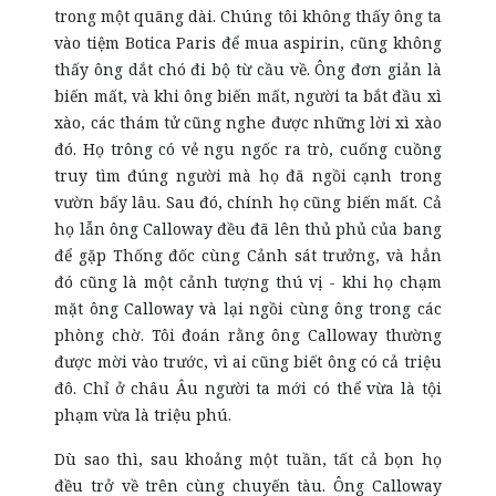
trong một quãng dài. Chúng tôi không thấy ông ta
vào tiệm Botica Paris để mua aspirin, cũng không
thấy ông dắt chó đi bộ từ cầu về. Ông đơn giản là
biến mất, và khi ông biến mất, người ta bắt đầu xì
xào, các thám tử cũng nghe được những lời xì xào
đó. Họ trông có vẻ ngu ngốc ra trò, cuống cuồng
truy tìm đúng người mà họ đã ngồi cạnh trong
vườn bấy lâu. Sau đó, chính họ cũng biến mất. Cả
họ lẫn ông Calloway đều đã lên thủ phủ của bang
để gặp Thống đốc cùng Cảnh sát trưởng, và hẳn
đó cũng là một cảnh tượng thú vị - khi họ chạm
mặt ông Calloway và lại ngồi cùng ông trong các
phòng chờ. Tôi đoán rằng ông Calloway thường
được mời vào trước, vì ai cũng biết ông có cả triệu
đô. Chỉ ở châu Âu người ta mới có thể vừa là tội
phạm vừa là triệu phú.
Dù sao thì, sau khoảng một tuần, tất cả bọn họ
đều trở về trên cùng chuyến tàu. Ông Calloway