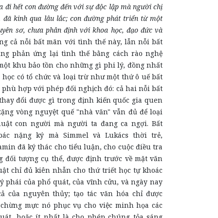
 đi hết con đường đến với sự độc lập mà người chị
, đã kinh qua lâu lắc; con đường phát triển từ một
uyên sơ, chưa phân định với khoa học, đạo đức và
g cả nỗi bất mãn với tình thế này, lẫn nỗi bất
ng phản ứng lại tình thế bằng cách rào nghệ
một khu bảo tồn cho những gì phi lý, đồng nhất
a học có tổ chức và loại trừ như một thứ ô uế bất
 phù hợp với phép đối nghịch đó: cả hai nỗi bất
hay đổi được gì trong định kiến quốc gia quen
 tặng vòng nguyệt quế "nhà văn" vẫn đủ để loại
huật con người mà người ta đang ca ngợi. Bất
ác nặng ký mà Simmel và Lukács thời trẻ,
min đã ký thác cho tiểu luận, cho cuộc điều tra
g đối tượng cụ thể, được định trước về mặt văn
uật chỉ đủ kiên nhẫn cho thứ triết học tự khoác
ý phái của phổ quát, của vĩnh cửu, và ngày nay
cả của nguyên thủy; tạo tác văn hóa chỉ được
 chừng mực nó phục vụ cho việc minh họa các
át, hoặc ít nhất là cho phép chúng tỏa sáng