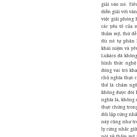
giải
vào
nó. Tiêu
diễn giải với vă
việc giải phóng 
các yếu tố của 
thẩm mỹ, thứ dễ 
dù nó tự phân 
khái niệm và yê
Lukács đã không
hình thức nghệ 
đóng vai trò kh
chủ nghĩa thực 
thể là châm ngô
không được đòi h
nghĩa là, không 
thực chứng trong
đối lập cứng nhắ
này cũng như tr
ly cứng nhắc gi
nói về thẩm mỹ 