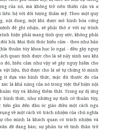
ượng của nó, mà không trở nên thiển cận và
a
 liên hệ với đối tượng thẩm mỹ. Theo một quy
ng, nội dung, một khi được mô hình hóa cứng
ệnh đề ghi nhận, sẽ phải thờ ơ với sự trình
 trình hiện phải mang tính quy ước, không phải
đòi hỏi. Mọi thôi thúc biểu cảm - theo như bản
hĩa thuần túy khoa học lo ngại - đều gây nguy
ách quan tính được cho là sẽ nảy sinh sau khi
 do đó, biểu cảm như vậy sẽ gây nguy hiểm cho
a vật liệu, thứ được cho là sẽ tự chứng tỏ mình
g ít dựa vào hình thức, mặc dù thước đo của
xác là khả năng của nó trong việc thể hiện nội
huần túy và không thêm thắt. Trong sự dị ứng
c hình thức, như những sự tình cờ thuần túy,
 tiến gần đến đầu óc giáo điều một cách ngu
vụng về một cách vô trách nhiệm của chủ nghĩa
tự cho mình là khách quan có trách nhiệm và
vấn đề đang bàn; sự phản tư về tinh thần trở