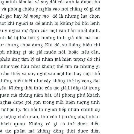
ông minh lầm lạc và suy đồi của anh ta được cho
a và phóng chiếu ý nghĩa vào nơi chẳng có gì để
ật gia
hay
kẻ mộng mơ
, đó là những lựa chọn
Một khi người ta để mình bị khủng bố bởi lệnh
ài ý nghĩa dự định của một văn bản nhất định,
ành kẻ bị lừa bởi ý hướng tính giả dối mà con
 tự chúng chứa đựng. Khi đó, sự thông hiểu chỉ
gói những gì tác giả muốn nói, hoặc, nếu cần,
phản ứng tâm lý cá nhân mà hiện tượng đó chỉ
 như việc hầu như không thể tìm ra những gì
 cảm thấy và suy nghĩ vào một lúc hay một chỗ
những hiểu biết như vậy không thể hy vọng đạt
yếu. Những thôi thúc của tác giả bị dập tắt trong
 quan mà chúng nắm bắt. Cái phong phú khách
nghĩa được gói gọn trong mỗi hiện tượng tinh
tự bộc lộ, đòi hỏi từ người tiếp nhận chính sự
ng tượng chủ quan, thứ vốn bị trừng phạt nhân
khách quan. Không có gì có thể được diễn
t tác phẩm mà không đồng thời được diễn