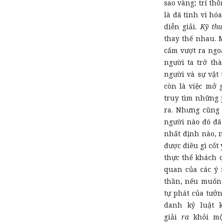
sao vàng; trí th
là đã tinh vi hó
diễn giải.
Kỹ thu
thay thế nhau. 
cấm vượt ra ngo
người ta trở th
người và sự vật
còn là việc mở 
truy tìm những 
ra. Nhưng cũng
người nào đó đã
nhất định nào, 
được điều gì cốt 
thực thể khách
quan của các ý 
thần, nếu muốn 
tự phát của tưở
danh kỷ luật 
giải
ra
khỏi mộ