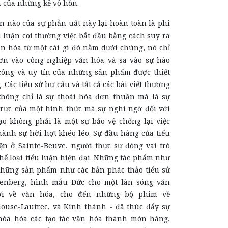
 của những kẻ vô hồn.
n nào của sự phẫn uất này lại hoàn toàn là phi
u luận coi thường việc bắt đầu bằng cách suy ra
n hóa từ một cái gì đó nằm dưới chúng, nó chỉ
ơn vào công nghiệp văn hóa và sa vào sự hào
ông và uy tín của những sản phẩm được thiết
. Các tiểu sử hư cấu và tất cả các bài viết thương
hông chỉ là sự thoái hóa đơn thuần mà là sự
rực của một hình thức mà sự nghi ngờ đối với
tạo không phải là một sự bảo vệ chống lại việc
hành sự hời hợt khéo léo. Sự đầu hàng của tiểu
ện ở Sainte-Beuve, người thực sự đóng vai trò
hể loại tiểu luận hiện đại. Những tác phẩm như
những sản phẩm như các bản phác thảo tiểu sử
lenberg, hình mẫu Đức cho một làn sóng văn
ởi về văn hóa, cho đến những bộ phim về
ouse-Lautrec, và Kinh thánh - đã thúc đẩy sự
hòa hóa các tạo tác văn hóa thành món hàng,