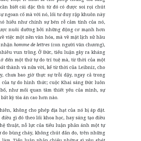
ần biết cái đặc thù từ đó có được soi rọi chút
ự ngoan cố mà với nó, lối tư duy rập khuôn này
khó hiểu như chính sự bén rễ cảm tính của nó,
ược nuôi dưỡng bởi những động cơ mạnh hơn
về việc một nền văn hóa, mà về mặt lịch sử hầu
g nhận
homme de lettres
(con người văn chương),
nhiêu vun trồng. Ở Đức, tiểu luận gây ra kháng
ớ đến một thứ tự do trí tuệ mà, từ thời của một
ất thành và nửa vời, kể từ thời của Leibniz, cho
, chưa bao giờ thực sự trỗi dậy, ngay cả trong
 của tự do hình thức; cuộc Khai sáng Đức luôn
bố, như mối quan tâm thiết yếu của mình, sự
bất kỳ tòa án cao hơn nào.
hiên, không cho phép địa hạt của nó bị áp đặt.
 điều gì đó theo lối khoa học, hay sáng tạo điều
ghệ thuật, nỗ lực của tiểu luận phản ánh một tự
tự do bùng cháy, không chút đắn đo, trên những
ã làm. Tiểu luận phản chiếu những gì yêu ghét