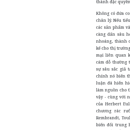
thành đặc quyền
Không có đứa co
chân lý. Nếu tiể
các sản phẩm vă
càng dấn sâu h
nhoáng, thành c
kế cho thị trường
mại liên quan k
cám dỗ thường t
sự sâu sắc giả 
chính nó biến t
luận đã hiển hi
làm nguồn cho t
vậy - cùng với 
của Herbert Eu
chương rác rư
Rembrandt, Toul
biến đổi trung 