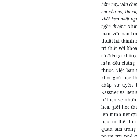
hôm nay, vẫn chưa
em của nó, thi ca
khối hợp nhất ng
nghệ thuật."
Nhưn
mãn với não trạ
thuật lại thành 
tri thức với kho
cứ điều gì không
mãn đều chẳng t
thuộc. Việc ban
khỏi giới học t
chấp sự uyên b
Kassner và Benja
tư biện về nhữn
hóa, giới học th
lên mình nét qu
nếu có thể thì 
quan tâm trong
phạm trù phổ qu