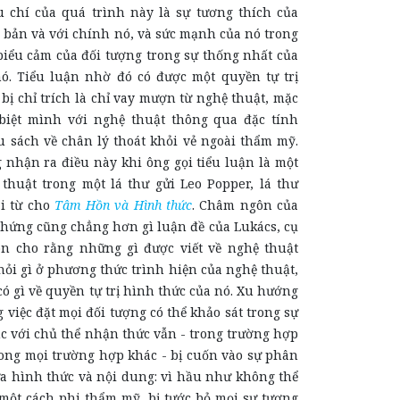
 chí của quá trình này là sự tương thích của
n bản và với chính nó, và sức mạnh của nó trong
biểu cảm của đối tượng trong sự thống nhất của
nó. Tiểu luận nhờ đó có được một quyền tự trị
bị chỉ trích là chỉ vay mượn từ nghệ thuật, mặc
biệt mình với nghệ thuật thông qua đặc tính
u sách về chân lý thoát khỏi vẻ ngoài thẩm mỹ.
 nhận ra điều này khi ông gọi tiểu luận là một
thuật trong một lá thư gửi Leo Popper, lá thư
ai từ cho
Tâm Hồn và Hình thức
. Châm ngôn của
chứng cũng chẳng hơn gì luận đề của Lukács, cụ
n cho rằng những gì được viết về nghệ thuật
ỏi gì ở phương thức trình hiện của nghệ thuật,
có gì về quyền tự trị hình thức của nó. Xu hướng
 việc đặt mọi đối tượng có thể khảo sát trong sự
c với chủ thể nhận thức vẫn - trong trường hợp
ong mọi trường hợp khác - bị cuốn vào sự phân
ữa hình thức và nội dung: vì hầu như không thể
một cách phi thẩm mỹ, bị tước bỏ mọi sự tương