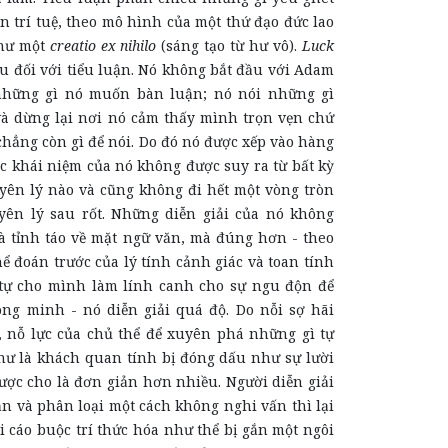
ện trí tuệ, theo mô hình của một thứ đạo đức lao
như một
creatio ex nihilo
(sáng tạo từ hư vô).
Luck
ếu đối với tiểu luận. Nó không bắt đầu với Adam
những gì nó muốn bàn luận; nó nói những gì
và dừng lại nơi nó cảm thấy mình trọn vẹn chứ
hẳng còn gì để nói. Do đó nó được xếp vào hàng
c khái niệm của nó không được suy ra từ bất kỳ
yên lý nào và cũng không đi hết một vòng tròn
ên lý sau rốt. Những diễn giải của nó không
và tỉnh táo về mặt ngữ văn, mà đúng hơn - theo
ể đoán trước của lý tính cảnh giác và toan tính
h tự cho mình làm lính canh cho sự ngu độn để
hông minh - nó diễn giải quá độ. Do nỗi sợ hãi
n, nỗ lực của chủ thể để xuyên phá những gì tự
ư là khách quan tính bị đóng dấu như sự lười
ược cho là đơn giản hơn nhiều. Người diễn giải
n và phân loại một cách không nghi vấn thì lại
ới cáo buộc trí thức hóa như thể bị gắn một ngôi