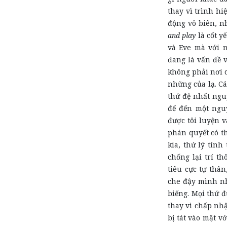
thay vì trình hi
động vô biên, 
and play
là cốt y
và Eve mà với 
đang là vấn đề 
không phải nơi c
những của lạ. Cá
thứ đệ nhất ngu
để đến một nguy
được tôi luyện 
phán quyết có th
kia, thứ lý tín
chống lại trí t
tiêu cực tự thâ
che đậy mình nh
biếng. Mọi thứ đ
thay vì chấp nhậ
bị tát vào mặt v