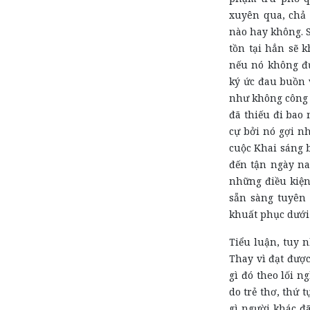
xuyên qua, chả c
nào hay không. S
tồn tại hẳn sẽ 
nếu nó không đ
ký ức đau buồn 
như không côn
đã thiếu đi bao 
cự bởi nó gợi nh
cuộc Khai sáng b
đến tận ngày nay
những điều kiện
sẵn sàng tuyên 
khuất phục dưới 
Tiểu luận, tuy n
Thay vì đạt được
gì đó theo lối n
do trẻ thơ, thứ 
gì người khác đ