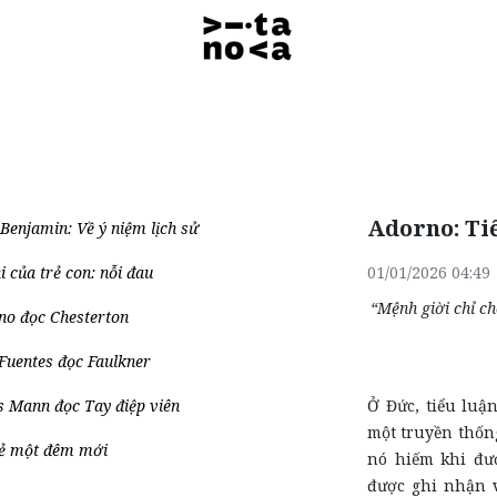
Adorno: Ti
Benjamin: Về ý niệm lịch sử
i của trẻ con: nỗi đau
01/01/2026 04:49
“Mệnh giời chỉ ch
o đọc Chesterton
Fuentes đọc Faulkner
 Mann đọc Tay điệp viên
Ở Đức, tiểu luận
một truyền thốn
lẻ một đêm mới
nó hiếm khi đư
được ghi nhận v