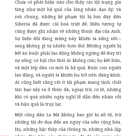
Chưa có phát hiện nào cho thấy các tội trạng gia
tăng như một hệ quả của lòng nhân đạo ấy; và
nói chung, những kẻ phạm tội bị lưu đày đến
Siberia đã được cải hoá triệt để. Điều tương tự
cũng được ghi nhận về những thuộc địa của Anh.
Sự biến đổi đáng mừng này khiến ta sửng sốt—
song không gì tự nhiên hơn thế. Những người bị
kết án buộc phải lao động không ngừng để duy trì
sự sống; cơ hội cho thói ác không còn; họ kết hôn,
và một lớp dân cư mới là hệ quả. Buộc con người
lao động, và người ta khiến họ trở nên đáng kính.
Ai cũng biết rằng rất ít tội phạm mang tính chất
tàn bạo xảy ra ở thôn dã, ngoại trừ, có lẽ, những
khi có quá nhiều ngày nghỉ lễ dẫn đến nhàn rỗi
và hậu quả là trụy lạc.
Một công dân La Mã không bao giờ bị xử tử, trừ
những tội đe dọa đến an nguy của nền cộng hòa.
Họ, những bậc thầy của chúng ta, những nhà lập