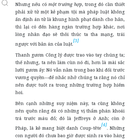
Nhưng nếu có
một trường hợp
, trong đó cần thiết
phải xử tử một kẻ phạm tội mà pháp luật không
ấn định án tử là khung hình phạt dành cho hắn,
thì lại có đến hàng ngàn trường hợp khác, nơi
lòng nhân đạo sẽ thôi thúc ta tha mạng, trái
[3]
ngược với bản án của luật.
Thanh gươm Công lý được trao vào tay chúng ta;
thế nhưng, ta nên làm cùn nó đi, hơn là mài sắc
lưỡi gươm ấy: Nó vẫn nằm trong bao khi đối trước
vương quyền—để nhắc nhở chúng ta rằng nó chỉ
nên được tuốt ra trong những trường hợp hiếm
hoi.
Bên cạnh những suy niệm này, ta cũng không
nên quên rằng đã có những vị thẩm phán khoái
trá trước máu đổ; đó là Jeffreys ở Anh; còn ở
[4]
Pháp, là kẻ mang biệt danh Coup-tête
. Những
con người đó chưa bao giờ được sinh ra vào hàng