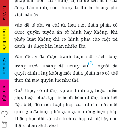
pháp đầu tiên của chúng ta, đã dè sẻn máu của
đồng bào mình; còn chúng ta thì lại hoang phí
La Vita
giọt máu ấy.
Vấn đề tế nhị và chí tử, liệu một thẩm phán có
hình thức
được quyền tuyên án tử hình hay không, khi
pháp luật không chỉ rõ hình phạt cho một tội
danh, đã được bàn luận nhiều lần.
Vấn đề ấy đã được tranh luận một cách long
văn bản
[2]
trọng trước Hoàng đế Henry VII
, người đã
quyết định rằng không một thẩm phán nào có thể
thực thi một quyền lực như thế.
biểu đạt
Quả thực, có những vụ án hình sự, hoặc hiếm
gặp, hoặc phức tạp, hoặc đi kèm những tình tiết
đặc biệt, đến nỗi luật pháp của nhiều hơn một
quốc gia đã buộc phải
giao giao những biện pháp
khắc phục đối với các trường hợp cá biệt ấy cho
thẩm phán định đoạt.