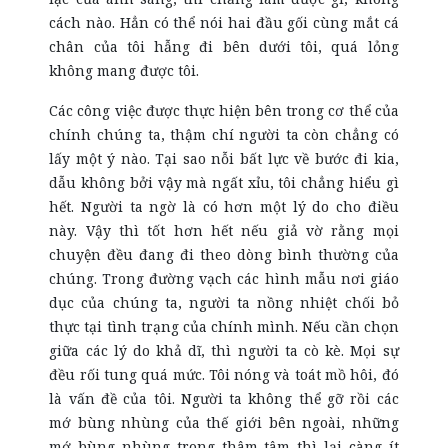
cách nào. Hẳn có thể nói hai đầu gối cùng mắt cá
chân của tôi hẫng đi bên dưới tôi, quá lỏng
không mang được tôi.
Các công việc được thực hiện bên trong cơ thể của
chính chúng ta, thậm chí người ta còn chẳng có
lấy một ý nào. Tại sao nỗi bất lực về bước đi kia,
dẫu không bởi vậy mà ngất xỉu, tôi chẳng hiểu gì
hết. Người ta ngờ là có hơn một lý do cho điều
này. Vậy thì tốt hơn hết nếu giả vờ rằng mọi
chuyện đều đang đi theo dòng bình thường của
chúng. Trong đường vạch các hình mẫu nơi giáo
dục của chúng ta, người ta nồng nhiệt chối bỏ
thực tại tình trạng của chính mình. Nếu cần chọn
giữa các lý do khả dĩ, thì người ta cò kè. Mọi sự
đều rối tung quá mức. Tôi nóng và toát mồ hôi, đó
là vấn đề của tôi. Người ta không thể gỡ rồi các
mớ bùng nhùng của thế giới bên ngoài, những
mớ bùng nhùng trong thâm tâm thì lại càng ít