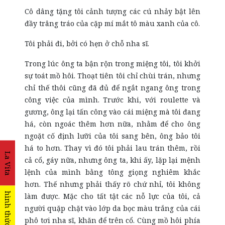
Cô dâng tặng tôi cảnh tượng các cú nhảy bật lên
đầy trâng tráo của cặp mí mắt tô màu xanh của cô.
Tôi phải đi, bởi có hẹn ở chỗ nha sĩ.
Trong lúc ông ta bận rộn trong miệng tôi, tôi khởi
sự toát mồ hôi. Thoạt tiên tôi chỉ chùi trán, nhưng
chỉ thế thôi cũng đã đủ để ngắt ngang ông trong
công việc của mình. Trước khi, với roulette và
gương, ông lại tấn công vào cái miệng mà tôi đang
há, còn ngoác thêm hơn nữa, nhằm để cho ông
ngoặt cố định lưỡi của tôi sang bên, ông bảo tôi
há to hơn. Thay vì đó tôi phải lau trán thêm, rồi
La Vita
cả cổ, gáy nữa, nhưng ông ta, khi ấy, lặp lại mệnh
lệnh của mình bằng tông giọng nghiêm khắc
hơn. Thế nhưng phải thấy rõ chứ nhỉ, tôi không
hình thức
làm được. Mặc cho tất tật các nỗ lực của tôi, cả
người quặp chặt vào lớp da bọc màu trắng của cái
phô tơi nha sĩ, khăn để trên cổ. Cùng mồ hôi phía