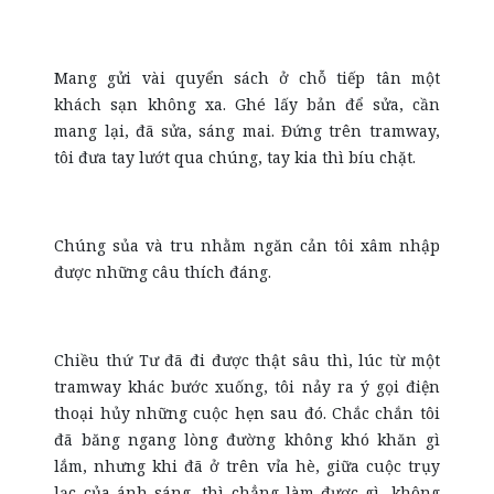
Mang gửi vài quyển sách ở chỗ tiếp tân một
khách sạn không xa. Ghé lấy bản để sửa, cần
mang lại, đã sửa, sáng mai. Đứng trên tramway,
tôi đưa tay lướt qua chúng, tay kia thì bíu chặt.
Chúng sủa và tru nhằm ngăn cản tôi xâm nhập
được những câu thích đáng.
Chiều thứ Tư đã đi được thật sâu thì, lúc từ một
tramway khác bước xuống, tôi nảy ra ý gọi điện
thoại hủy những cuộc hẹn sau đó. Chắc chắn tôi
đã băng ngang lòng đường không khó khăn gì
lắm, nhưng khi đã ở trên vỉa hè, giữa cuộc trụy
lạc của ánh sáng, thì chẳng làm được gì, không