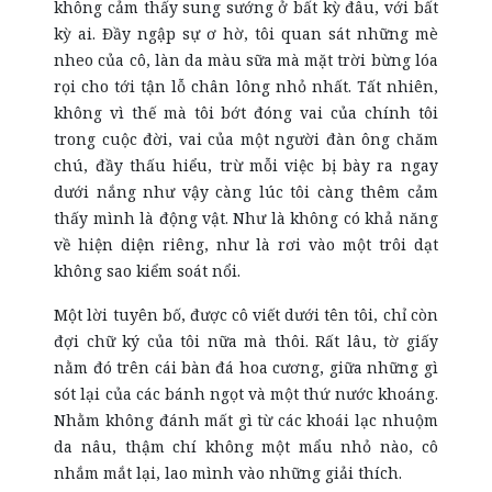
không cảm thấy sung sướng ở bất kỳ đâu, với bất
kỳ ai. Đầy ngập sự ơ hờ, tôi quan sát những mè
nheo của cô, làn da màu sữa mà mặt trời bừng lóa
rọi cho tới tận lỗ chân lông nhỏ nhất. Tất nhiên,
không vì thế mà tôi bớt đóng vai của chính tôi
trong cuộc đời, vai của một người đàn ông chăm
chú, đầy thấu hiểu, trừ mỗi việc bị bày ra ngay
dưới nắng như vậy càng lúc tôi càng thêm cảm
thấy mình là động vật. Như là không có khả năng
về hiện diện riêng, như là rơi vào một trôi dạt
không sao kiểm soát nổi.
Một lời tuyên bố, được cô viết dưới tên tôi, chỉ còn
đợi chữ ký của tôi nữa mà thôi. Rất lâu, tờ giấy
nằm đó trên cái bàn đá hoa cương, giữa những gì
sót lại của các bánh ngọt và một thứ nước khoáng.
Nhằm không đánh mất gì từ các khoái lạc nhuộm
da nâu, thậm chí không một mẩu nhỏ nào, cô
nhắm mắt lại, lao mình vào những giải thích.