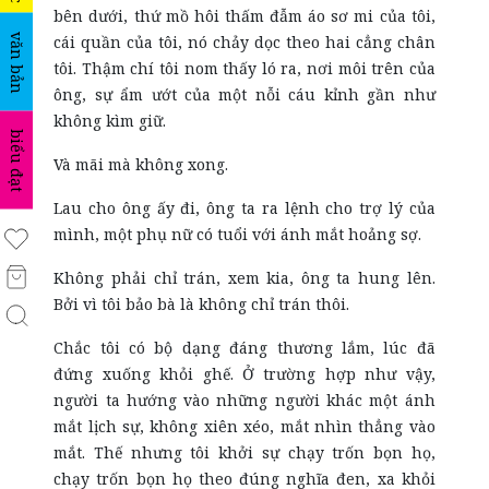
bên dưới, thứ mồ hôi thấm đẫm áo sơ mi của tôi,
văn bản
cái quần của tôi, nó chảy dọc theo hai cẳng chân
tôi. Thậm chí tôi nom thấy ló ra, nơi môi trên của
ông, sự ẩm ướt của một nỗi cáu kỉnh gần như
không kìm giữ.
biểu đạt
Và mãi mà không xong.
Lau cho ông ấy đi, ông ta ra lệnh cho trợ lý của
mình, một phụ nữ có tuổi với ánh mắt hoảng sợ.
Không phải chỉ trán, xem kia, ông ta hung lên.
Bởi vì tôi bảo bà là không chỉ trán thôi.
Chắc tôi có bộ dạng đáng thương lắm, lúc đã
đứng xuống khỏi ghế. Ở trường hợp như vậy,
người ta hướng vào những người khác một ánh
mắt lịch sự, không xiên xéo, mắt nhìn thẳng vào
mắt. Thế nhưng tôi khởi sự chạy trốn bọn họ,
chạy trốn bọn họ theo đúng nghĩa đen, xa khỏi