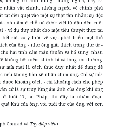
n
, không có anh hùng đúng nghĩa, bày ra
c nhân vật chính, những người vô chính phủ
ất tật đều quẹt vào một sự thật tàn nhẫn; sự độc
ủa nó nằm ở chỗ nó được viết từ đầu đến cuối
i - ví dụ duy nhất cho một tiểu thuyết thực tại
 hết sức có ý thức về việc phát triển một thủ
ch của ông - như ông giải thích trong thư từ -
g cho hai tình cảm mâu thuẫn và bổ sung nhau
đề khủng bố: niềm khinh bỉ và lòng xót thương.
sự mỉa mai là cách thức duy nhất để dựng đê
c nếu không hẳn sẽ nhấn chìm ông. Chỉ sự mỉa
 được khoảng cách - cái khoảng cách cho phép
vẫn cứ là sự truy lùng ám ảnh của ông: khi ông
n ở tuổi 17, tại Pháp, thì đấy là nhằm đoạn
ới quá khứ của ông, với tuổi thơ của ông, với cơn
seph Conrad và
Tay điệp viên
)