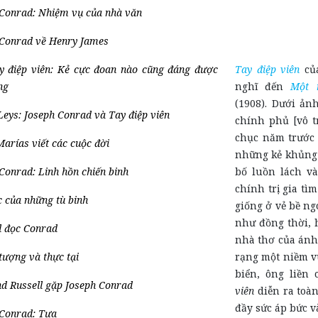
 Conrad: Nhiệm vụ của nhà văn
 Conrad về Henry James
Tay điệp viên
của
y điệp viên: Kẻ cực đoan nào cũng đáng được
nghĩ đến
Một 
ng
(1908). Dưới ản
eys: Joseph Conrad và Tay điệp viên
chính phủ [vô t
chục năm trước đ
Marías viết các cuộc đời
những kẻ khủng
bố luồn lách v
Conrad: Linh hồn chiến binh
chính trị gia tìm
 của những tù binh
giống ở vẻ bề ng
như đồng thời, h
l đọc Conrad
nhà thơ của ánh
rạng một niềm vu
ượng và thực tại
biển, ông liền
d Russell gặp Joseph Conrad
viên
diễn ra toàn
đầy sức áp bức 
 Conrad: Tựa