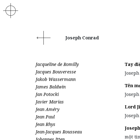
Joseph Conrad
Jacqueline de Romilly
Tay đi
Jacques Bouveresse
Joseph
Jakob Wassermann
Tên mọ
James Baldwin
Jan Potocki
Joseph
Javier Marías
Lord J
Jean Améry
Joseph
Jean Paul
Jean Rhys
Josep
Jean-Jacques Rousseau
một ti
Johannes Itten