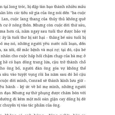
n tại long tróc, bị đập tàn bạo thành nhiều mẩu
Phần lớn các tiểu sử gia của ông nói đến "ba cuộc
Ba Lan, cuộc lang thang của thủy thủ không quê
h cư ở nông thôn. Nhưng còn cuộc đời thứ sáu,
ma hơn cả, nằm ngay sau tuổi thơ được bảo vệ
 ấy là tuổi thơ bị sát hại - thằng bé sáu tuổi bị
bố mẹ nó, những người yêu nước nổi loạn, đến
, xa xôi, dễ mắc bệnh và mọi rợ; tại đó, cậu bé
 nhân cho cuộc hấp hối chậm chạp của bà mẹ; ở
ng hề có bạn đồng trang lứa, cậu trở thành chỗ
cho ông bố, người đàn ông góa vợ không thể
 sâu vào tuyệt vọng rồi ba năm sau đó bỏ cậu
ốt cuộc đời mình, Conrad sẽ thành kính lưu giữ -
iêu hãnh - ký ức về bố mẹ mình, những người
n đạo. Nhưng sự thờ phụng được chăm bón với
 dường đi kèm một mối oán giận cay đắng bị đè
 chuyển vị vào tác phẩm của ông.