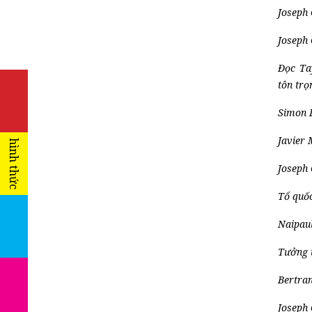
Joseph
Joseph
Đọc Ta
tôn trọ
Simon L
Javier 
hình thức
Joseph 
Tổ quốc
Naipau
Tưởng t
Bertran
Joseph