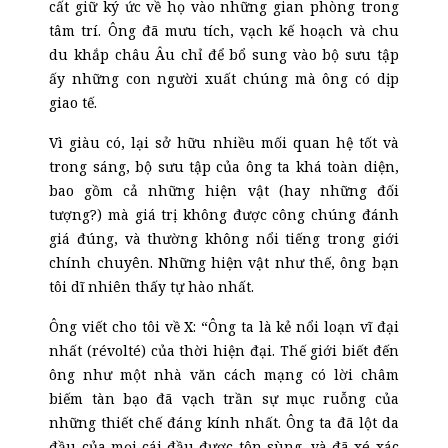
cất giữ ký ức về họ vào những gian phòng trong
tâm trí. Ông đã mưu tích, vạch kế hoạch và chu
du khắp châu Âu chỉ để bổ sung vào bộ sưu tập
ấy những con người xuất chúng mà ông có dịp
giao tế.
Vì giàu có, lại sở hữu nhiều mối quan hệ tốt và
trong sáng, bộ sưu tập của ông ta khá toàn diện,
bao gồm cả những hiện vật (hay những đối
tượng?) mà giá trị không được công chúng đánh
giá đúng, và thường không nổi tiếng trong giới
chính chuyên. Những hiện vật như thế, ông bạn
tôi dĩ nhiên thấy tự hào nhất.
Ông viết cho tôi về X: “Ông ta là kẻ nổi loạn vĩ đại
nhất (révolté) của thời hiện đại. Thế giới biết đến
ông như một nhà văn cách mạng có lời châm
biếm tàn bạo đã vạch trần sự mục ruỗng của
những th
iết
chế đáng kính nhất. Ông ta đã lột da
đầu của mọi cái đầu được tôn sùng, và đã xé xác