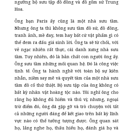
ngưỡng bộ sưu tập đồ đồng và đồ gốm sứ Trung
Hoa.
Ông bạn Paris ấy cũng là một nhà sưu t
ầm
.
Nhưng ông ta thì không sưu tầm đồ sứ, đồ đồng,
tranh ảnh, mề đay, tem hay bất cứ vật phẩm gì có
thể đem ra đấu giá sinh lời. Ông ta sẽ từ chối, với
vẻ ngạc nhiên
rất
thực, cái danh xưng nhà sưu
t
ầm
. Tuy nhiên, đó là bản chất con người ông ấy.
Ông sưu tầm những mối quan hệ. Đó là công việc
tinh tế. Ông ta hành nghề với t
oàn bộ
sự kiên
nhẫn, niềm
say
mê và quyết tâm của một nhà sưu
t
ầm
đồ cổ thứ thiệt. Bộ sưu tập của ông không có
bất kỳ nhân vật hoàng tộc nào. Tôi nghĩ ông cho
rằng họ không đủ hiếm và thú vị; nhưng, ngoại
trừ điểm đó, ông đã gặp gỡ và trò chuyện với tất
cả những người đáng để kết giao trên bất kỳ lĩnh
vực nào có thể tưởng tượng được. Ông quan sát
họ, lắng nghe họ, thấu hiểu họ, đánh giá họ và