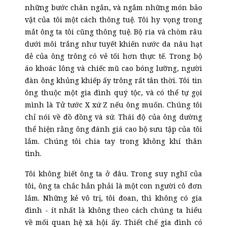
những bước chân ngắn, và ngắm những món bảo
vật của tôi một cách thông tuệ. Tôi hy vọng trong
mắt ông ta tôi cũng thông tuệ. Bộ ria và chòm râu
dưới môi trắng như tuyết khiến nước da nâu hạt
dẻ của ông trông có vẻ tối hơn thực tế. Trong bộ
áo khoác lông và chiếc mũ cao bóng lưỡng, người
đàn ông khủng khiếp ấy trông rất tân thời. Tôi tin
ông thuộc một gia đình quý tộc, và có thể tự gọi
mình là Tử tước X xứ Z nếu ông muốn. Chúng tôi
chỉ nói về đồ đồng và sứ. Thái độ của ông dường
thể hiện rằng ông đánh giá cao bộ sưu tập của tôi
lắm. Chúng tôi chia tay trong không khí thân
tình.
Tôi không biết ông ta ở đâu. Trong suy nghĩ của
tôi, ông ta chắc hẳn phải là một con người cô đơn
lắm. Những kẻ vô trị, tôi đoan, thì không có gia
đình
-
ít nhất là không theo cách chúng ta hiểu
về mối quan hệ xã hội
ấy
. Thiết chế gia đình có