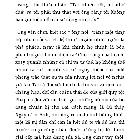
“Vâng,” tôi thừa nhận. “Tất nhiên rồi, tôi nhớ
chứ; và tôi phải thú thật với ông rằng tôi không
bao giờ hiểu nổi cái sự nồng nhiệt ấy.”
“Ông vẫn chưa biết sao,” ông nói, “rằng một tầng
lớp nhàn rỗi và ích kỷ thì ưa ngắm nhìn người ta
phá phách, ngay cả khi chính họ chính là bên
phải trả giá cho nó diễn ra? Cuộc sống của họ chỉ
xoay quanh những cử chỉ và tư thế, họ không thể
nhận ra sức mạnh và sự nguy hiểm của một
phong trào thực sự và của những lời nói vô nghĩa
giả tạo. Tất cả đối với họ chỉ là trò vui và cảm xúc.
Chẳng hạn, chỉ cần chỉ ra thái độ của giới quý tộc
Pháp cũ đối với các triết gia, những lời nói của họ
đang chuẩn bị cho Đại Cách mạng, là đủ thấy.
Ngay cả ở Anh, nơi ông có một chút lương thức,
một kẻ mị dân chỉ cần la hét đủ to và đủ lâu thì
trước sau gì cũng nhận được sự ủng hộ từ chính
giai cấp mà hắn đang rủa xả. Ông cũng vậy thôi,