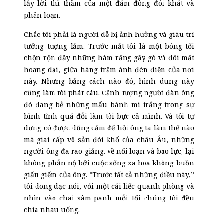
lẫy lời thì thầm của một đám đông đói khát và
phản loạn.
Chắc tôi phải là người dễ bị ảnh hưởng và giàu trí
tưởng tượng lắm. Trước mắt tôi là một bóng tối
chộn rộn đầy những hàm răng gầy gò và đôi mắt
hoang dại, giữa hàng trăm ánh đèn điện của nơi
này. Nhưng bằng cách nào đó, hình dung này
cũng làm tôi phát cáu. Cảnh tượng người đàn ông
đó đang bẻ những mẩu bánh mì trắng trong sự
bình tĩnh quá đỗi làm tôi bực cả mình. Và tôi tự
dưng có được dũng cảm để hỏi ông ta làm thế nào
mà giai cấp vô sản đói khổ của
c
hâu Âu, những
người ông đã rao giảng. về nổi loạn và bạo lực, lại
không phẫn nộ bởi cuộc sống xa hoa không buồn
giấu giếm của ông. “Trước tất cả những điều này,”
tôi dõng dạc nói, với một cái liếc quanh phòng và
nhìn vào chai sâm-panh mỗi tối chúng tôi đều
chia nhau uống.