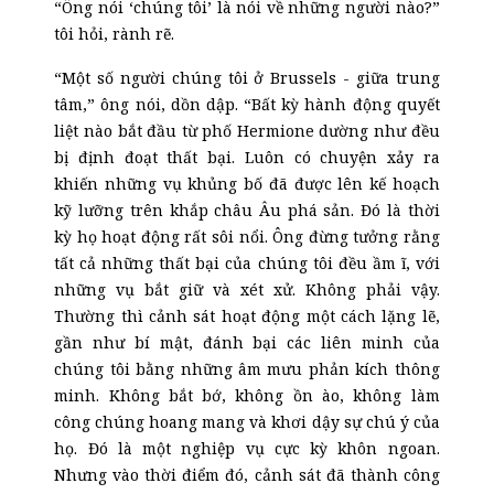
“Ông nói ‘chúng tôi’ là nói về những người nào?”
tôi hỏi, rành rẽ.
“Một số người chúng tôi ở Brussels
-
giữa trung
tâm,” ông nói, dồn dập. “Bất kỳ hành động quyết
liệt nào bắt đầu từ phố Hermione dường như đều
bị định đoạt thất bại. Luôn có chuyện xảy ra
khiến những vụ khủng bố đã được lên kế hoạch
kỹ lưỡng trên khắp châu Âu phá sản. Đó là thời
kỳ họ hoạt động rất sôi nổi. Ông đừng tưởng rằng
tất cả những thất bại của chúng tôi đều ầm ĩ, với
những vụ bắt giữ và xét xử. Không phải vậy.
Thường thì cảnh sát hoạt động một cách lặng lẽ,
gần như bí mật, đánh bại các liên minh của
chúng tôi bằng những âm mưu phản kích thông
minh. Không bắt bớ, không ồn ào, không làm
công chúng hoang mang và khơi dậy sự chú ý của
họ. Đó là một nghiệp vụ cực kỳ khôn ngoan.
Nhưng vào thời điểm đó, cảnh sát đã thành công