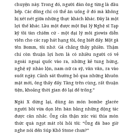
chuyện này. Trong đó, người đàn ông từng là đầu
bếp. Các đồng chí có thể ăn uống ở đó mà không
bị xét nét giữa những thực khách khác. Đây là một
lợi thế khác. Lầu một được một Đại lý Nghệ sĩ Tạp
kỹ tồi tàn chiếm cứ
-
một đại lý môi giowis diễn
viên cho các rạp hát hạng tồi, ông biết đấy. Một gã
tên Bomm, tôi nhớ. Gã chẳng thấy phiền. Thậm
chí còn thuận lợi hơn là có nhiều người có vẻ
ngoài ngoại quốc vào ra, những kẻ tung hứng,
nghệ sỹ nhào lộn, nam-nữ ca sỹ, vân vân, ra vào
suốt ngày. Cảnh sát thường bỏ qua những khuôn
mặt mới, ông thấy đấy. Tầng trên cùng, rất thuận
tiện, khoảng thời gian đó lại để trống.”
Ngài X dừng lại, dùng ăn món bombe glacée
người bồi vừa dọn lên bàn bằng những động tác
được cân nhắc. Ông cẩn thận xúc vài thìa món
thức quà ngọt mát rồi hỏi tôi: “Ông đã bao giờ
nghe nói đến Súp Khô Stone chưa?”