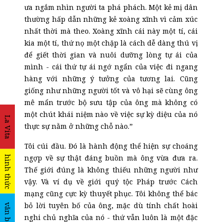
ưa ngắm nhìn người ta phá phách. Một kẻ mị dân
thường hấp dẫn những kẻ xoàng xĩnh vì cảm xúc
nhất thời mà theo. Xoàng xĩnh cái này một tí, cái
kia một tí, thứ nọ một chặp là cách dễ dàng thú vị
để giết thời gian và nuôi dưỡng lòng tự ái của
mình
-
cái thứ tự ái ngớ ngẩn của việc đi ngang
hàng với những ý tưởng của tương lai. Cũng
giống như những người tốt và vô hại sẽ cùng ông
mê mẩn trước bộ sưu tập của ông mà không có
một chút khái niệm nào về việc sự kỳ diệu của nó
La Vita
thực sự nằm ở những chỗ nào.”
Tôi cúi đầu. Đó là hành động thể hiện sự choáng
ngợp về sự thật đáng buồn mà ông vừa đưa ra.
hình thức
Thế giới đúng là không thiếu những người như
vậy. Và ví dụ về giới quý tộc Pháp trước Cách
mạng cũng cực kỳ thuyết phục. Tôi không thể bác
bỏ lời tuyên bố của ông, mặc dù tính chất hoài
văn bản
nghi chủ nghĩa của nó
-
thứ vẫn luôn là một đặc