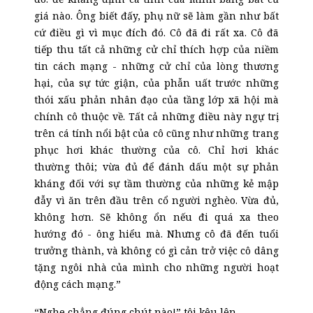
giá nào. Ông biết đấy, phụ nữ sẽ làm gần như bất
cứ điều gì vì mục đích đó. Cô đã đi rất xa. Cô đã
tiếp thu tất cả những cử chỉ thích hợp của niềm
tin cách mạng
-
những cử chỉ của lòng thương
hại, của sự tức giận, của phẫn uất trước những
thói xấu phản nhân đạo của tầng lớp xã hội mà
chính cô thuộc về. Tất cả những điều này ngự trị
trên cá tính nổi bật của cô cũng như những trang
phục hơi khác thường của cô. Chỉ hơi khác
thường thôi; vừa đủ để đánh dấu một sự phản
kháng đối với sự tầm thường của những kẻ mập
đẫy vì ăn trên đầu trên cổ người nghèo. Vừa đủ,
không hơn. Sẽ không ổn nếu đi quá xa theo
hướng đó
-
ông hiểu mà. Nhưng cô đã đến tuổi
trưởng thành, và không có gì cản trở việc cô dâng
tặng ngôi nhà của mình cho những người hoạt
động cách mạng.”
“Nghe chẳng đúng chút nào!” tôi kêu lên.