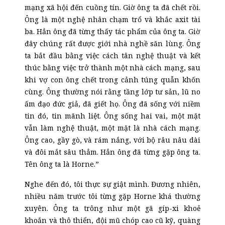
mạng xã hội đến cuồng tín. Giờ ông ta đã chết rồi.
Ông là một nghệ nhân chạm trổ và khắc axit tài
ba. Hẳn ông đã từng thấy tác phẩm của ông ta. Giờ
đây chúng rất được giới nhà nghề săn lùng. Ông
ta bắt đầu bằng việc cách tân nghệ thuật và kết
thúc bằng việc trở thành một nhà cách mạng, sau
khi vợ con ông chết trong cảnh túng quẫn khốn
cùng. Ông thường nói rằng tầng lớp tư sản, lũ no
ấm đạo đức giả, đã giết họ. Ông đã sống với niềm
tin đó, tin mãnh liệt. Ông sống hai vai, một mặt
vẫn làm nghệ thuật, một mặt là nhà cách mạng.
Ông cao, gầy gò, và rám nắng, với bộ râu nâu dài
và đôi mắt sâu thẳm. Hẳn ông đã từng gặp ông ta.
Tên ông ta là Horne.”
Nghe đến đó, tôi thực sự giật mình. Đương nhiên,
nhiều năm trước tôi từng gặp Horne khá thường
xuyên. Ông ta trông như một gã gíp-xi khoẻ
khoắn và thô thiển, đội mũ chóp cao cũ kỹ, quàng