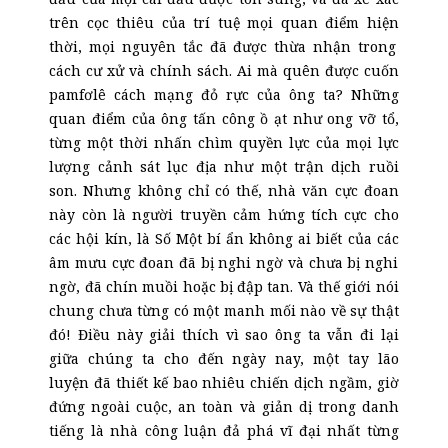
trên cọc thiêu của trí tuệ mọi quan điểm
hiện
thời, mọi nguyên tắc đã được thừa nhận trong
cách cư xử và chính sách. Ai mà quên được cuốn
pamfơlê cách mạng đỏ rực của ông ta? Những
quan điểm của ông tấn công ồ ạt như ong vỡ tổ,
từng một thời nhấn chìm quyền lực của mọi lực
lượng cảnh sát lục địa như một trận dịch ruồi
son. Nhưng không chỉ có thế, nhà văn cực đoan
này còn là người truyền cảm hứng tích cực cho
các hội kín, là Số Một bí ẩn không ai biết của
các
âm mưu cực đoan đã bị nghi ngờ và chưa bị nghi
ngờ, đã chín muồi hoặc bị đập tan. Và thế giới nói
chung chưa từng có một manh mối nào về sự thật
đó! Điều này giải thích vì sao ông ta vẫn đi lại
giữa chúng ta cho đến ngày nay, một tay lão
luyện đã thiết kế bao nhiêu chiến dịch ngầm, giờ
đứng ngoài cuộc, an toàn và giản dị trong danh
tiếng là nhà công luận đả phá vĩ đại nhất từng