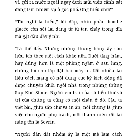
và gửi ra nước ngoài ngay dưới mũi viên cảnh sát
đang làm nhiệm vụ ở góc phố. Ông hiểu chứ?”
“Tôi nghĩ là hiểu,” tôi đáp, nhìn phần bombe
glacée còn sót lại đang từ từ tan chảy trong đĩa
mà gật đầu đầy ý nhị
.
“Là thế đấy. Nhưng những thùng hàng ấy còn
hữu ích theo một cách khác nữa. Dưới tầng hầm,
hay đúng hơn là một phòng ngầm ở sau lưng,
chúng tôi cho lắp đặt hai máy in. Rất nhiều tài
liệu cách mạng có nội dung cực kỳ kích động đã
được chuyển khỏi ngôi nhà trong những thùng
Súp Khô Stone. Người em trai của cô tiểu thư vô
trị của chúng ta cũng có một chân ở đó. Cậu ta
viết bài, giúp sắp chữ và in ấn, nói chung là giúp
việc cho người phụ trách, một thanh niên rất tài
năng tên là Sevrin.
“Người dẫn dắt nhóm ấy là một mê làm cách