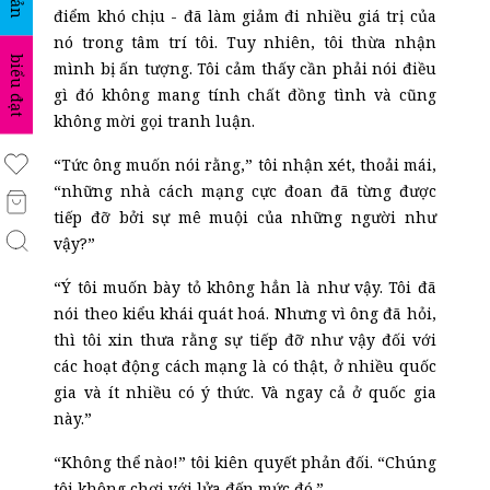
điểm khó chịu
-
đã làm giảm đi nhiều giá trị của
nó trong tâm trí tôi. Tuy nhiên, tôi thừa nhận
biểu đạt
mình bị ấn tượng. Tôi cảm thấy cần phải nói điều
gì đó không mang tính chất đồng tình và cũng
không mời gọi tranh luận.
“Tức ông muốn nói rằng,” tôi nhận xét, thoải mái,
“những nhà cách mạng cực đoan đã từng được
tiếp đỡ bởi sự mê muội của những người như
vậy?”
“Ý tôi muốn bày tỏ không hẳn là như vậy. Tôi đã
nói theo kiểu khái quát hoá. Nhưng vì ông đã hỏi,
thì tôi xin thưa rằng sự tiếp đỡ như vậy đối với
các hoạt động cách mạng là có thật, ở nhiều quốc
gia và ít nhiều có ý thức. Và ngay cả ở quốc gia
này.”
“Không thể nào!” tôi kiên quyết phản đối. “Chúng
tôi không chơi với lửa đến mức đó.”