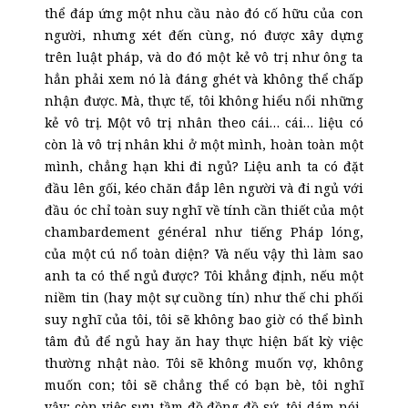
thể đáp ứng một nhu cầu nào đó cố hữu của con
người, nhưng xét đến cùng, nó được xây dựng
trên luật pháp, và do đó một kẻ vô trị như ông ta
hẳn phải xem nó là đáng ghét và không thể chấp
nhận được. Mà, thực tế, tôi không hiểu nổi những
kẻ vô trị. Một vô trị nhân theo cái… cái… liệu có
còn là vô trị nhân khi ở một mình, hoàn toàn một
mình, chẳng hạn khi đi ngủ? Liệu anh ta có đặt
đầu lên gối, kéo chăn đắp lên người và đi ngủ với
đầu óc chỉ toàn suy nghĩ về tính cần thiết của một
chambardement général như tiếng Pháp lóng,
của một cú nổ toàn diện? Và nếu vậy thì làm sao
anh ta có thể ngủ được? Tôi khẳng định, nếu một
niềm tin (hay một sự cuồng tín) như thế chi phối
suy nghĩ của tôi, tôi sẽ không bao giờ có thể bình
tâm đủ để ngủ hay ăn hay thực hiện bất kỳ việc
thường nhật nào. Tôi sẽ không muốn vợ, không
muốn con; tôi sẽ chẳng thể có bạn bè, tôi nghĩ
vậy; còn việc sưu t
ầm
đồ đồng đồ sứ, tôi dám nói,