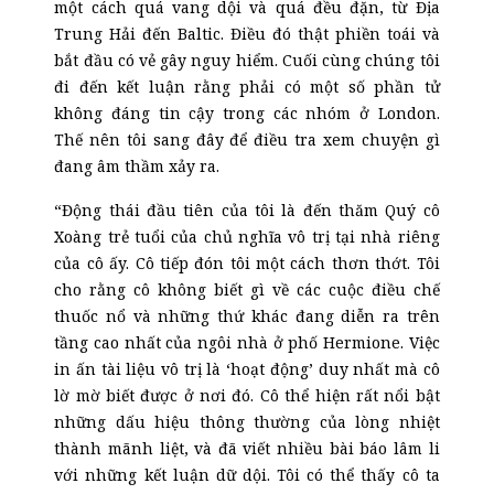
một cách quá vang dội và quá đều đặn, từ Địa
Trung Hải đến Baltic. Điều đó thật phiền toái và
bắt đầu có vẻ gây nguy hiểm. Cuối cùng chúng tôi
đi đến kết luận rằng phải có một số phần tử
không đáng tin cậy trong các nhóm ở London.
Thế nên tôi sang đây để điều tra xem chuyện gì
đang âm thầm xảy ra.
“Động thái đầu tiên của tôi là đến thăm Quý cô
Xoàng trẻ tuổi của chủ nghĩa vô trị tại nhà riêng
của cô ấy. Cô tiếp đón tôi một cách thơn thớt. Tôi
cho rằng cô không biết gì về các cuộc điều chế
thuốc nổ và những thứ khác đang diễn ra trên
tầng cao nhất của ngôi nhà ở phố Hermione. Việc
in ấn tài liệu vô trị là ‘hoạt động’ duy nhất mà cô
lờ mờ biết được ở nơi đó. Cô thể hiện rất nổi bật
những dấu hiệu thông thường của lòng nhiệt
thành mãnh liệt, và đã viết nhiều bài báo lâm li
với những kết luận dữ dội. Tôi có thể thấy cô ta