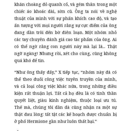
khăn choàng đỏ quanh cổ, và gém thân trong một
chiếc áo khoác dài, sờn cũ. Ông ta nói về nghệ
thuật của mình với sự phấn khích cao độ, và tạo
ấn tượng với mọi người rằng sự cực điểm của ông
đang dần trôi đến bờ điên loạn. Một nhóm nhỏ
các tay chuyên đánh giá cao tác phẩm của ông. Ai
có thể ngờ rằng con người này mà lại là... Thật
ngỡ ngàng! Nhưng rồi, xét cho cùng, cũng không
quá khó để tin.
“Như ông thấy đấy,” X tiếp tục, “nhóm này đã có
thể theo đuổi công việc tuyên truyền của mình,
và cả loại công việc khác nữa, trong những điều
kiện rất thuận lợi. Tất cả họ đều là có tinh thần
quyết liệt, giàu kinh nghiệm, thuộc loại ưu tú.
Thế mà, chúng tôi dần dà cũng nhận ra một sự
thật đau lòng: tất tật các kế hoạch được chuẩn bị
ở phố Hermione gần như luôn thất bại.”