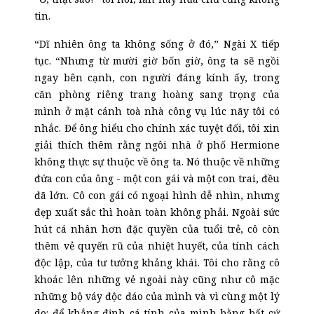
tin.
“Dĩ nhiên ông ta không sống ở đó,” Ngài X tiếp
tục. “Nhưng từ mười giờ bốn giờ, ông ta sẽ ngồi
ngay bên cạnh, con người đáng kính ấy, trong
căn phòng riêng trang hoàng sang trọng của
mình ở mặt cánh toà nhà công vụ lúc nãy tôi có
nhắc. Để ông hiểu cho chính xác tuyệt đối, tôi xin
giải thích thêm rằng ngôi nhà ở phố Hermione
không thực sự thuộc về ông ta. Nó thuộc về những
đứa con của ông
-
một con gái và một con trai, đều
đã lớn. Cô con gái có ngoại hình dễ nhìn, nhưng
đẹp xuất sắc thì hoàn toàn không phải. Ngoài sức
hút cá nhân hơn đặc quyền của tuổi trẻ, cô còn
thêm vẻ quyến rũ của nhiệt huyết, của tính cách
độc lập, của tư tưởng khảng khái. Tôi cho rằng cô
khoác lên những vẻ ngoài này cũng như cô mặc
những bộ váy độc đáo của mình và vì cùng một lý
do: để khẳng định cá tính của mình bằng bất cứ