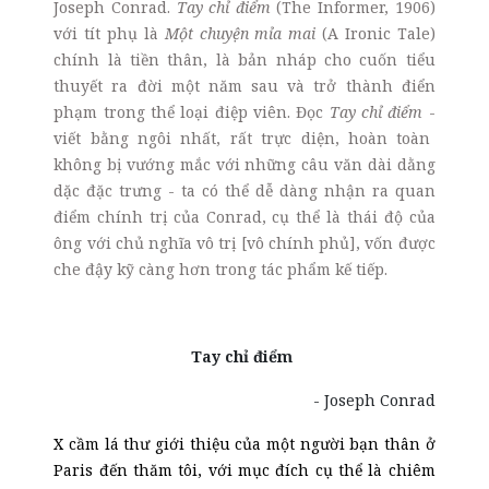
Joseph Conrad.
Tay chỉ điểm
(The Informer, 1906)
với t
ít
phụ là
Một chuyện mỉa mai
(A Ironic Tale)
chính là tiền thân, là bản nháp cho cuốn tiểu
thuyết ra đời một năm sau và trở thành điển
phạm trong thể loại điệp viên. Đọc
Tay chỉ điểm
-
viết bằng ngôi nhất, rất trực diện, hoàn toàn
không bị vướng mắc với những câu văn dài dằng
dặc đặc trưng
-
ta có thể dễ dàng nhận ra quan
điểm chính trị của Conrad, cụ thể là thái độ của
ông với chủ nghĩa vô trị
[vô chính phủ]
, vốn được
che đậy kỹ càng hơn trong tác phẩm kế
tiếp
.
Tay chỉ điểm
- Joseph Conrad
X cầm lá thư giới thiệu của một người bạn thân ở
Paris đến thăm tôi, với mục đích cụ thể là chiêm