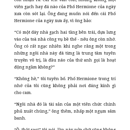
viên gạch hay đá nào của Phố Hermione của ngày
xưa còn sót lại. Ông đang muốn nói đến cái Phố
Hermione của ngày xưa ấy, vì ông bảo:
“Có một dãy nhà gạch hai tầng bên trái, dựa lưng
vào của toà nhà công vụ bề thế
-
nếu ông còn nhớ.
Ông có rất ngạc nhiên khi nghe rằng một trong
những ngôi nhà này đã từng là trung tâm tuyên
truyền vô trị, là đầu não của thứ anh gọi là hoạt
động ngầm không?”
“Không hề,” tôi tuyên bố. Phố Hermione trong trí
nhớ của tôi cũng không phải nơi đáng kính gì
cho cam.
“Ngôi nhà đó là tài sản của một viên chức chính
phủ xuất chúng,” ông thêm, nhấp một ngụm sâm
b
anh.
“Ồ, thật sao!” tôi nói, lần này nửa chữ cũng không