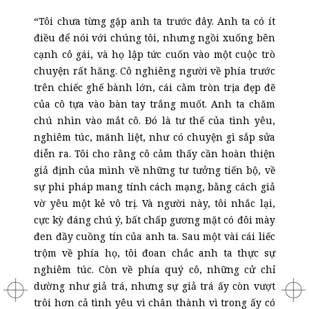
“Tôi chưa từng gặp anh ta trước đây. Anh ta có ít
điều để nói với chúng tôi, nhưng ngồi xuống bên
cạnh cô gái, và họ lập tức cuốn vào một cuộc trò
chuyện rất hăng. Cô nghiêng người về phía trước
trên chiếc ghế bành lớn, cái cằm tròn trịa đẹp đẽ
của cô tựa vào bàn tay trắng muốt. Anh ta chăm
chú nhìn vào mắt cô. Đó là tư thế của tình yêu,
nghiêm túc, mãnh liệt, như có chuyện gì sắp sửa
diễn ra. Tôi cho rằng cô cảm thấy cần hoàn thiện
giả định của mình về những tư tưởng tiến bộ, về
sự phi pháp mang tính cách mạng, bằng cách giả
vờ yêu một kẻ vô trị. Và người này, tôi nhắc lại,
cực kỳ đáng chú ý, bất chấp gương mặt có đôi mày
đen đầy cuồng tín của anh ta. Sau một vài cái liếc
trộm về phía họ, tôi đoan chắc anh ta thực sự
nghiêm túc. Còn về phía quý cô, những cử chỉ
dường như giả trá, nhưng sự giả trá ấy còn vượt
trôi hơn cả tình yêu vì chân thành vì trong ấy có