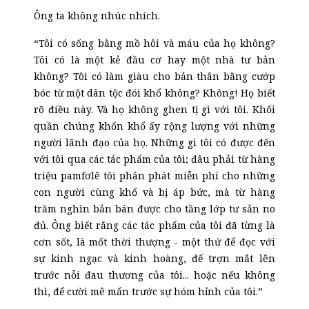
Ông ta không nhúc nhích.
“Tôi có sống bằng mồ hôi và máu của họ không?
Tôi có là một kẻ đầu cơ hay một nhà tư bản
không? Tôi có làm giàu cho bản thân bằng cướp
bóc từ một dân tộc đói khổ không? Không! Họ biết
rõ điều này. Và họ không ghen tị gì với tôi. Khối
quần chúng khốn khổ ấy rộng lượng với những
người lãnh đạo của họ. Những gì tôi có được đến
với tôi qua các tác phẩm của tôi; đâu phải từ hàng
triệu pamfơlê tôi phân phát miễn phí cho những
con người cùng khổ và bị áp bức, mà từ hàng
trăm nghìn bản bán được cho tầng lớp tư sản no
đủ. Ông biết rằng các tác phẩm của tôi đã từng là
cơn sốt, là mốt thời thượng
-
một thứ để đọc với
sự kinh ngạc và kinh hoàng, để trợn mắt lên
trước nỗi đau thương của tôi... hoặc nếu không
thì, để cười mê mẩn trước sự hóm hỉnh của tôi.”