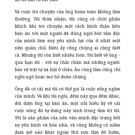
Và cuộc trò chuyện của ông hoàn toàn không tầm
thường. Tôi thừa nhận, tôi cũng có chút phấn
khích khi trò chuyện một cách bình thản
b
ên
bàn ăn với một người đã dùng ngòi bút tẩm độc
của mình làm suy yếu sinh lực của ít nhất một
nền quân chủ. Điều ấy công chúng ai cũng biết
cả. Nhưng tôi còn biết nhiều hơn. Tôi biết về ông
-
qua bạn tôi
-
với sự chắc chắn mà những người
bảo vệ trật tự xã hội ở
c
hâu Âu cùng lắm cũng chỉ
nghi ngờ hoặc mơ hồ đoán chừng.
Ông đã có cái mà tôi có thể gọi là cuộc sống ngầm
của mình. Và khi tôi ngồi, đêm này qua đêm khác,
đối diện ông tại bàn ăn, một nỗi hiếu kỳ về cái
cuộc sống đó tự dưng nảy sinh trong tâm trí tôi.
Tôi là sản phẩm của nền văn minh đặc trưng bởi
sự yên bình và hòa nhã, và cũng không có niềm
đam mê nào khác ngoài thú sưu tầm đồ hiếm,