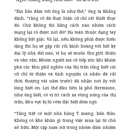
“Xin bảo đảm với ông là như thế,” ông ta khẳng
định, “rằng cô đã thực hiện cử chỉ rất thiết thực
đó. Chứ không thì bằng cách nào nhóm cách
mạng lại có được nơi đó? Họ toàn thuộc dạng tay
không bắt giặc. Vả lại, nếu không phải được hiến
tặng thì họ sẽ gặp rắc rối kinh hoàng với bất kỳ
đại lý nhà đất nào, vì họ sẽ muốn thư giới thiệu
và vân vân. Nhóm người mà cô tiếp xúc khi khám
phá các khu phố nghèo của thị trấn (ông biết cái
cử chỉ từ thiện và tình nguyện cá nhân đã rất
thời thượng vài năm trước) đã nhận nơi ấy với
lòng biết ơn. Lợi thế đầu tiên là phố Hermione,
như ông biết, có vị trí cách xa vùng nóng của thị
trấn, khu vực bị lũ cớm đặc biệt dòm ngó.
“Tầng trệt có một nhà hàng Ý xoàng, bẩn thỉu.
Không có khó khăn gì trong việc mua lại từ chủ
sở hữu. Một cặp nam nữ trong nhóm đảm nhiệm