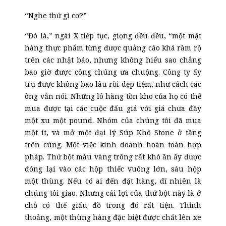
“Nghe thứ gì cơ?”
“Đó là,” ngài X tiếp tục, giọng đều đều, “một mặt
hàng thực phẩm từng được quảng cáo khá rầm rộ
trên các nhật báo, nhưng không hiểu sao chẳng
bao giờ được công chúng ưa chuộng. Công ty ấy
trụ được không bao lâu rồi dẹp tiệm, như cách các
ông vẫn nói. Những lô hàng tồn kho của họ có thể
mua được tại các cuộc đấu giá với giá chưa đầy
một xu một pound. Nhóm của chúng tôi đã mua
một ít, và mở một đại lý Súp Khô Stone ở tầng
trên cùng. Một việc kinh doanh hoàn toàn hợp
pháp. Thứ bột màu vàng trông rất khó ăn ấy được
đóng lại vào các hộp thiếc vuông lớn, sáu hộp
một thùng. Nếu có ai đến đặt hàng, dĩ nhiên là
chúng tôi giao. Nhưng cái lợi của thứ bột này là ở
chỗ có thể giấu đồ trong đó rất tiện. Thỉnh
thoảng, một thùng hàng đặc biệt được chất lên xe