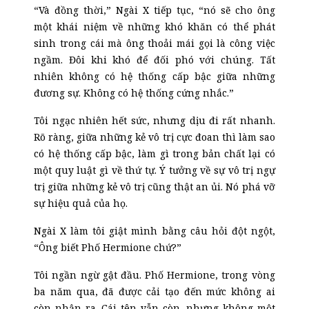
“Và đồng thời,” Ngài X tiếp tục, “nó sẽ cho ông
một khái niệm về những khó khăn có thể phát
sinh trong cái mà ông thoải mái gọi là công việc
ngầm. Đôi khi khó để đối phó với chúng. Tất
nhiên không có hệ thống cấp bậc giữa những
đương sự. Không có hệ thống cứng nhắc.”
Tôi ngạc nhiên hết sức, nhưng dịu đi rất nhanh.
Rõ ràng, giữa những kẻ vô trị cực đoan thì làm sao
có hệ thống cấp bậc, làm gì trong bản chất lại có
một quy luật gì về thứ tự. Ý tưởng về sự vô trị ngự
trị giữa những kẻ vô trị cũng thật an ủi. Nó phá vỡ
sự hiệu quả của họ.
Ngài X làm tôi giật mình bằng câu hỏi đột ngột,
“Ông biết Phố Hermione chứ?”
Tôi ngần ngừ gật đầu. Phố Hermione, trong vòng
ba năm qua, đã được cải tạo đến mức không ai
còn nhận ra. Cái tên vẫn còn, nhưng không một