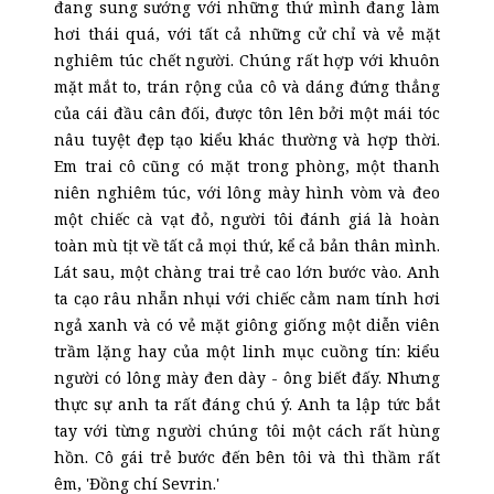
đang sung sướng với những thứ mình đang làm
hơi thái quá, với tất cả những cử chỉ và vẻ mặt
nghiêm túc chết người. Chúng rất hợp với khuôn
mặt mắt to, trán rộng của cô và dáng đứng thẳng
của cái đầu cân đối, được tôn lên bởi một mái tóc
nâu tuyệt đẹp tạo kiểu khác thường và hợp thời.
Em trai cô cũng có mặt trong phòng, một thanh
niên nghiêm túc, với lông mày hình vòm và đeo
một chiếc cà vạt đỏ, người tôi đánh giá là hoàn
toàn mù tịt về tất cả mọi thứ, kể cả bản thân mình.
Lát sau, một chàng trai trẻ cao lớn bước vào. Anh
ta cạo râu nhẵn nhụi với chiếc cằm nam tính hơi
ngả xanh và có vẻ mặt giông giống một diễn viên
trầm lặng hay của một linh mục cuồng tín: kiểu
người có lông mày đen dày
-
ông biết đấy. Nhưng
thực sự anh ta rất đáng chú ý. Anh ta lập tức bắt
tay với từng người chúng tôi một cách rất hùng
hồn. Cô gái trẻ bước đến bên tôi và thì thầm rất
êm, 'Đồng chí Sevrin.'