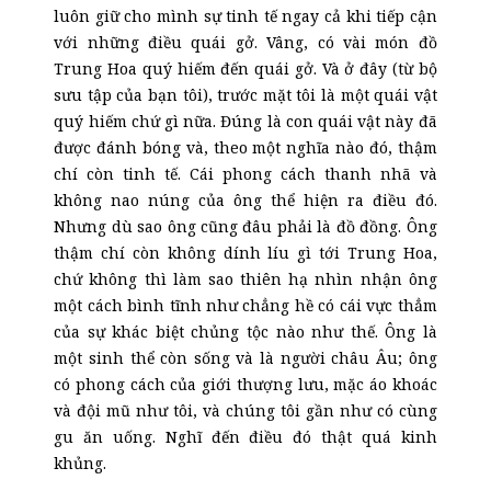
luôn giữ cho mình sự tinh tế ngay cả khi tiếp cận
với những điều quái gở. Vâng, có vài món đồ
Trung Hoa quý hiếm đến quái gở. Và ở đây (từ bộ
sưu tập của bạn tôi), trước mặt tôi là một quái vật
quý hiếm chứ gì nữa. Đúng là con quái vật này đã
được đánh bóng và, theo một nghĩa nào đó, thậm
chí còn tinh tế. Cái phong cách thanh nhã và
không nao núng của ông thể hiện ra điều đó.
Nhưng dù sao ông cũng đâu phải là đồ đồng. Ông
thậm chí còn không dính líu gì tới Trung Hoa,
chứ không thì làm sao thiên hạ nhìn nhận ông
một cách bình tĩnh như chẳng hề có cái vực thẳm
của sự khác biệt chủng tộc nào như thế. Ông là
một sinh thể còn sống và là người
c
hâu Âu; ông
có phong cách của giới thượng lưu, mặc áo khoác
và đội mũ như tôi, và chúng tôi gần như có cùng
gu ăn uống. Nghĩ đến điều đó thật quá kinh
khủng.