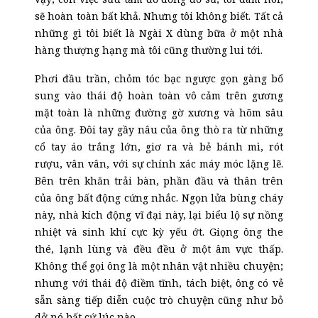
sẽ hoàn toàn bất khả. Nhưng tôi không biết. Tất cả
những gì tôi biết là Ngài X dùng bữa ở một nhà
hàng thượng hạng mà tôi cũng thường lui tới.
Phơi đầu trần, chỏm tóc bạc ngược gọn gàng bổ
sung vào thái độ hoàn toàn vô cảm trên gương
mặt toàn là những đường gờ xương và hõm sâu
của ông. Đôi tay gầy nâu của ông thò ra từ những
cổ tay áo trắng lớn, giơ ra và bẻ bánh mì, rót
rượu, vân vân, với sự chính xác máy móc lặng lẽ.
Bên trên khăn trải bàn, phần đầu và thân trên
của ông bất động cứng nhắc. Ngọn lửa bùng cháy
này, nhà kích động vĩ đại này, lại biểu lộ sự nồng
nhiệt và sinh khí cực kỳ yếu ớt. Giọng ông the
thé, lạnh lùng và đều đều ở một âm vực thấp.
Không thể gọi ông là một nhân vật nhiều chuyện;
nhưng với thái độ điềm tĩnh, tách biệt, ông có vẻ
sẵn sàng tiếp diễn cuộc trò chuyện cũng như bỏ
dở nó bất cứ lúc nào.