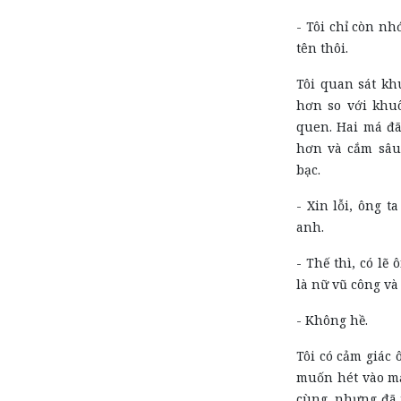
- Tôi chỉ còn nh
tên thôi.
Tôi quan sát kh
hơn so với khuô
quen. Hai má đã
hơn và cắm sâu 
bạc.
- Xin lỗi, ông t
anh.
- Thế thì, có l
là nữ vũ công và 
- Không hề.
Tôi có cảm giác 
muốn hét vào mặ
cùng, nhưng đã t