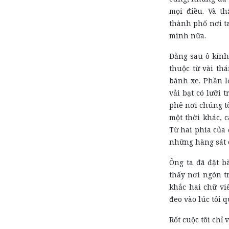
mọi điều. Và t
thành phố nơi ta
mình nữa.
Đằng sau ô kính
thuộc từ vài thá
bánh xe. Phần l
vải bạt có lưỡi 
phê nơi chúng tô
một thời khác, 
Từ hai phía của đ
những hàng sát 
Ông ta đã đặt b
thấy nơi ngón t
khắc hai chữ viế
đeo vào lúc tôi q
Rốt cuộc tôi chỉ 