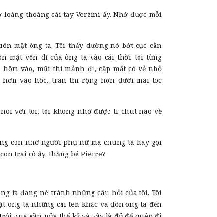
ớ loáng thoáng cái tay Verzini ấy. Nhớ được mỗi
uôn mặt ông ta. Tôi thấy dường nó bớt cục cằn
n mặt vốn dĩ của ông ta vào cái thời tôi từng
 hõm vào, mũi thì mảnh đi, cặp mắt có vẻ nhỏ
hơn vào hốc, trán thì rộng hơn dưới mái tóc
a nói với tôi, tôi không nhớ được tí chút nào về
ẽ ông còn nhớ người phụ nữ mà chúng ta hay gọi
con trai cô ấy, thằng bé Pierre?
ông ta đang né tránh những câu hỏi của tôi. Tôi
t ông ta những cái tên khác và dồn ông ta đến
rôi qua gần nửa thế kỷ và vậy là đủ để quên đi