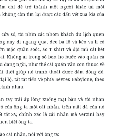
hậm chí để trở thành một người khác tại một
 không còn tìm lại được các dấu vết xưa kia của
 cửa sổ, tôi nhìn các nhóm khách du lịch quen
ng nay đi ngang qua, đeo ba lô và kéo va li có
ớn mặc quần soóc, áo T-shirt và đội mũ cát két
trai. Không ai trong số bọn họ bước vào quán cà
i đang ngồi, như thể cái quán vẫn còn thuộc về
cái thời giúp nó tránh thoát được đám đông đó.
ại lộ, tất tật tiến về phía Sèvres-Babylone, theo
cánh nhau.
àn tay trái áp lòng xuống mặt bàn và tôi nhận
rỏ của ông ta một cái nhẫn, trên mặt đá của nó
t tắt SV, chính xác là cái nhẫn mà Verzini hay
uen biết ông ta.
vào cái nhẫn, nói với ông ta: