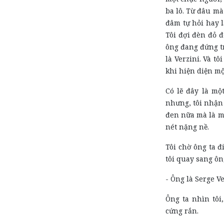
ba lô. Từ đâu mà
đâm tự hỏi hay l
Tôi đợi đèn đỏ đ
ông đang đứng tr
là Verzini. Và t
khi hiện diện mộ
Có lẽ đây là mộ
nhưng, tôi nhận 
đen nữa mà là m
nét nặng nề.
Tôi chờ ông ta đi
tôi quay sang ông
- Ông là Serge V
Ông ta nhìn tôi
cứng rắn.