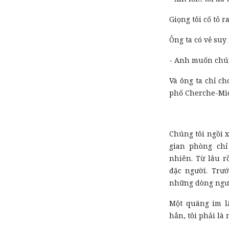
Giọng tôi cố tỏ 
Ông ta có vẻ suy 
- Anh muốn chún
Và ông ta chỉ ch
phố Cherche-Mid
Chúng tôi ngồi x
gian phòng chỉ
nhiên. Từ lâu r
đặc người. Trư
những dòng ngườ
Một quãng im lặ
hẳn, tôi phải là 