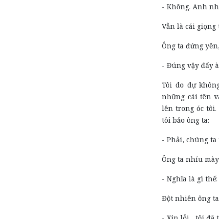
- Không. Anh nh
Vẫn là cái giọng
Ông ta đứng yên
- Đúng vậy đấy 
Tôi do dự không
những cái tên v
lên trong óc tôi
tôi bảo ông ta:
- Phải, chúng ta 
Ông ta nhíu mày
- Nghĩa là gì thế
Đột nhiên ông ta
- Xin lỗi... tôi đ