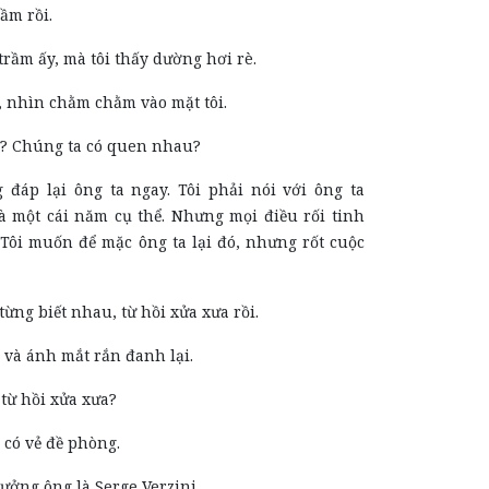
ầm rồi.
 trầm ấy, mà tôi thấy dường hơi rè.
, nhìn chằm chằm vào mặt tôi.
à? Chúng ta có quen nhau?
 đáp lại ông ta ngay. Tôi phải nói với ông ta
à một cái năm cụ thể. Nhưng mọi điều rối tinh
. Tôi muốn để mặc ông ta lại đó, nhưng rốt cuộc
từng biết nhau, từ hồi xửa xưa rồi.
 và ánh mắt rắn đanh lại.
: từ hồi xửa xưa?
 có vẻ đề phòng.
ã tưởng ông là Serge Verzini.