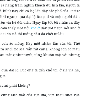
 ra hàng trăm nghìn khách du lịch kia, người ta
à kể từ nay chỉ có họ lấp đầy các phố của Paris?
ể đi ngang qua đại lộ Raspail và một người đàn
ên vỉa hè đối diện. Ngay lập tức tôi nhận ra đấy
ôi cảm thấy một nỗi
khó ở
đầy đột ngột, nỗi khó ở
t ai đó mà tôi tưởng đâu đã chết từ lâu.
t cơn ác mộng. Hay một nhầm lẫn của tôi. Thế
ra khối tóc kia, vẫn rất cứng, không còn có màu
àu trắng như tuyết, cùng khuôn mặt với những
 qua đại lộ. Lúc ông ta đến chỗ tôi, ở rìa vỉa hè,
 ta.
erzini phải không?
, cùng ánh mắt của xưa kia, vừa thấu suốt vừa