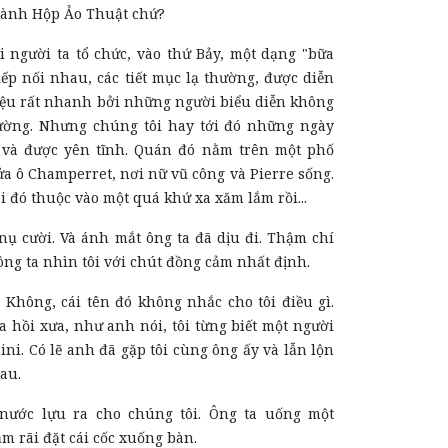
hành Hộp Ảo Thuật chứ?
 người ta tổ chức, vào thứ Bảy, một dạng "bữa
Tiếp nối nhau, các tiết mục lạ thường, được diễn
iệu rất nhanh bởi những người biểu diễn không
ường. Nhưng chúng tôi hay tới đó những ngày
 và được yên tĩnh. Quán đó nằm trên một phố
a ô Champerret, nơi nữ vũ công và Pierre sống.
đó thuộc vào một quá khứ xa xăm lắm rồi...
nụ cười. Và ánh mắt ông ta đã dịu đi. Thậm chí
 ông ta nhìn tôi với chút đồng cảm nhất định.
 Không, cái tên đó không nhắc cho tôi điều gì.
 hồi xưa, như anh nói, tôi từng biết một người
zini. Có lẽ anh đã gặp tôi cùng ông ấy và lẫn lộn
au.
nước lựu ra cho chúng tôi. Ông ta uống một
m rãi đặt cái cốc xuống bàn.