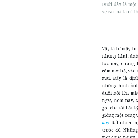
Dưới đây là một
về cái mà ta có t
Vậy là từ mấy hô
những hình ảnh 
lúc này, chúng 
cảm mơ hồ, vào 
mãi. Đấy là địn
những hình ảnh 
đuối nổi lên mặt
ngày hôm nay, t
gợi cho tôi bất 
giống một công v
bay
. Rất nhiều 
trước đó. Nhữn
một chục người, 