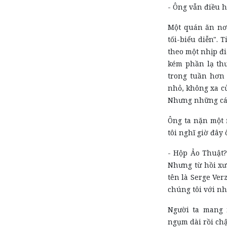
- Ông vẫn điều 
Một quán ăn nơi
tối-biểu diễn". 
theo một nhịp đ
kém phần lạ th
trong tuần hơn
nhỏ, không xa cử
Nhưng những cái 
Ông ta nặn một 
tôi nghĩ giờ đây
- Hộp Ảo Thuật?
Nhưng từ hồi xưa
tên là Serge Ver
chúng tôi với nh
Người ta mang 
ngụm dài rồi chậ