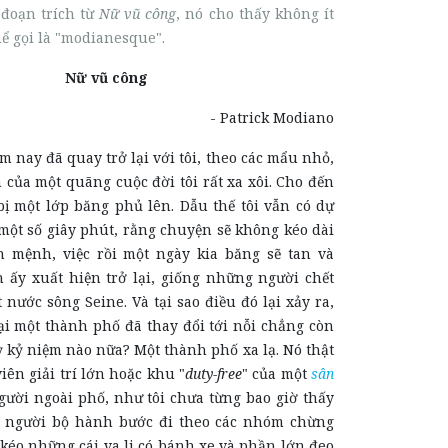
 đoạn trích từ
Nữ vũ công
, nó cho thấy không ít
hể gọi là "modianesque".
Nữ vũ công
- Patrick Modiano
m nay đã quay trở lại với tôi, theo các mẩu nhỏ,
của một quãng cuộc đời tôi rất xa xôi. Cho đến
bị một lớp băng phủ lên. Dẫu thế tôi vẫn có dự
một số giây phút, rằng chuyện sẽ không kéo dài
h mệnh, việc rồi một ngày kia băng sẽ tan và
ấy xuất hiện trở lại, giống những người chết
 nước sông Seine. Và tại sao điều đó lại xảy ra,
ại một thành phố đã thay đổi tới nỗi chẳng còn
kỳ kỷ niệm nào nữa? Một thành phố xa lạ. Nó thật
iên giải trí lớn hoặc khu "
duty-free
" của một
sân
người ngoài phố, như tôi chưa từng bao giờ thấy
g người bộ hành bước đi theo các nhóm chừng
kéo những cái va li có bánh xe và phần lớn đeo