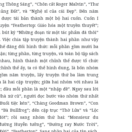
ng Thông Sáng”, “Chôn cất Roger Malvin”, “Thư
Chủng Đất”, và “Nghệ sĩ của cái Đẹp”. Đến năm
ũ
được tái bản thành một bộ hai cuốn. Cuốn I
uyện “Feathertop: Giáo hóa một truyền thuyết”;
i bút ký “Những đoạn từ một tác phẩm đã thôi”
. Việc chia tập truyện thành hai phần như vậy
thế đăng đối hình thức: mỗi phần gồm mười ba
uận; từng phần, từng truyện, và toàn bộ tập sách
nhau, hình thành một chỉnh thể được tổ chức
chỉnh thể ấy, ta có thể hình dung, là bốn nhóm
gồm năm truyện, lấy truyện thứ ba làm trung
m là hai cặp truyện; giữa hai nhóm với nhau là
c; đầu mỗi phần là một “nhập đề”. Ngay sau lời
Nhà xứ cũ”, người đọc bước vào nhóm thứ nhất
 “Buổi tiệc kén”, “Chàng Goodman Brown”, “Con
 “Bà Bullfrog”; đến cặp trục “Thờ Lửa” và “Lộc
ót”; rồi sang nhóm thứ hai: “Monsieur du
 đường Huyễn tưởng”, “Đường ray Nước Trời”,
ời”, “Feathertop”. Sang phần hai của tập sách,