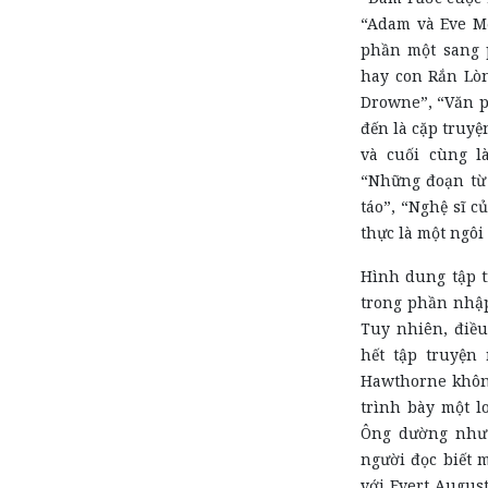
“Adam và Eve Mớ
phần một sang 
hay con Rắn Lòn
Drowne”, “Văn p
đến là cặp truyệ
và cuối cùng l
“Những đoạn từ 
táo”, “Nghệ sĩ c
thực là một ngôi
Hình dung tập t
trong phần nhập
Tuy nhiên, điều
hết tập truyện
Hawthorne không
trình bày một l
Ông dường như 
người đọc biết 
với Evert Augus