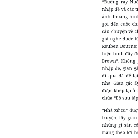
“Đường ray Nướ
nhập đề và các t
ảnh: thoáng hìn
gợi đến cuộc ch
câu chuyện về c
giả nghe được t
Reuben Bourne; 
hiện hình đầy đ
Brown”. Không p
nhập đề, gian gá
đi qua đã để lạ
nhà. Gian gác ấ
được khép lại ở 
chứa “Bộ sưu tập
“
Nhà xứ cũ” đượ
truyện, lấy gia
những gì sẵn có
mang theo lời h