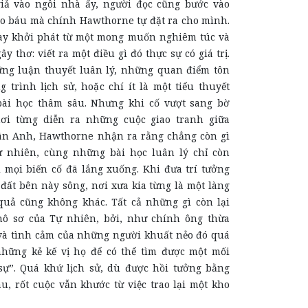
iả vào ngôi nhà ấy, người đọc cũng bước vào
ho báu mà chính Hawthorne tự đặt ra cho mình.
ày khởi phát từ một mong muốn nghiêm túc và
y thơ: viết ra một điều gì đó thực sự có giá trị.
ững luận thuyết luân lý, những quan điểm tôn
 trình lịch sử, hoặc chí ít là một tiểu thuyết
bài học thâm sâu. Nhưng khi cố vượt sang bờ
nơi từng diễn ra những cuộc giao tranh giữa
ân Anh, Hawthorne nhận ra rằng chẳng còn gì
ự nhiên, cùng những bài học luân lý chỉ còn
i mọi biến cố đã lắng xuống. Khi đưa trí tưởng
 đất bên này sông, nơi xưa kia từng là một làng
quả cũng không khác. Tất cả những gì còn lại
hô sơ của Tự nhiên, bởi, như chính ông thừa
 và tình cảm của những người khuất nẻo đó quá
những kẻ kế vị họ để có thể tìm được một mối
ự”. Quá khứ lịch sử, dù được hồi tưởng bằng
u, rốt cuộc vẫn khước từ việc trao lại một kho