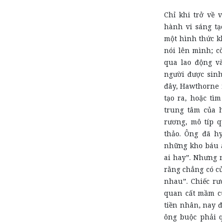
Chỉ khi trở về 
hành vi sáng tạ
một hình thức k
nói lên mình; c
qua lao động và
người được sinh
đây, Hawthorne 
tạo ra, hoặc tì
trung tâm của h
rương, mô típ 
thảo. Ông đã hy
những kho báu ẩ
ai hay”. Nhưng 
rằng chẳng có c
nhau”. Chiếc rư
quan cất mầm c
tiền nhân, nay 
ông buộc phải q