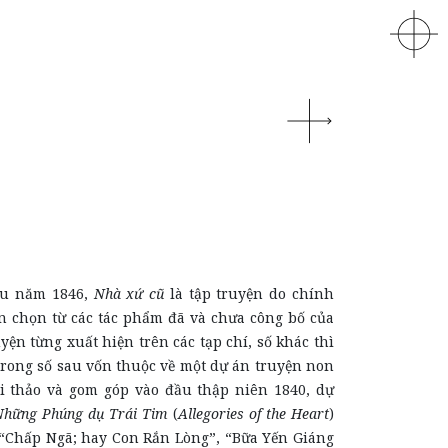
ầu năm 1846,
Nhà xứ cũ
là tập truyện do chính
 chọn từ các tác phẩm đã và chưa công bố của
yện từng xuất hiện trên các tạp chí, số khác thì
trong số sau vốn thuộc về một dự án truyện non
 thảo và gom góp vào đầu thập niên 1840, dự
Những Phúng dụ Trái Tim
(
Allegories of the Heart
)
 “Chấp Ngã; hay Con Rắn Lòng”, “Bữa Yến Giáng