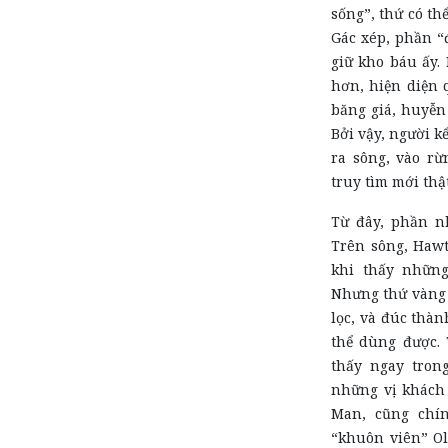
sống”, thứ có th
Gác xép, phần “
giữ kho báu ấy.
hơn, hiện diện 
băng giá, huyễn
Bởi vậy, người k
ra sông, vào rừ
truy tìm mới thật
Từ đây, phần nh
Trên sông, Hawt
khi thấy những
Nhưng thứ vàng 
lọc, và đúc thàn
thể dùng được. 
thấy ngay tron
những vị khách 
Man, cũng chín
“khuôn viên” O