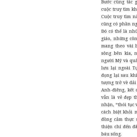
Bước cùng tác g
cuộc truy tìm k
Cuộc truy tìm n
cũng có phần ngâ
Đó có thể là nh
giáo, những công
mang theo vài 
sông bên kia, 
người Mỹ và qu
lưu lại ngoài T
đọng lại sau kh
tượng trở về dải
Anh-điêng, kết 
vẫn là vẻ đẹp t
nhận, “thói tục
cách biệt khỏi 
đồng cảm thực s
thiện chí đến đâ
báu sống.