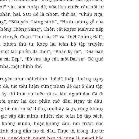
i” vừa làm nhập đề, vừa làm chiếc cầu nối từ
phần hai. Sau đó là nhóm thứ ba: “Chấp Ngã;
g”, “Bữa yến Giáng sinh”, “Hình tượng gỗ của
hòng Thông Sáng”, Chôn cất Roger Malvin; tiếp
n chuyển đoạn “Thư của P.” và “Diệt Chủng Đất”;
à nhóm thứ tư, khép lại toàn bộ tập truyện:
một tác phẩm đã thôi”, “Phác ký ức”, “Già bán
ủa cái Đẹp”, “Bộ sưu tập của một Đại sư”. Đó quả
 nhà, một chỉnh thể.
ruyện như một chỉnh thể đã thấp thoáng ngay
 đề, tức tiểu luận cùng nhan đề đặt ở đầu tập.
 ấy chỉ thực sự hiện rõ ra khi người đọc đã đi
 rồi quay lại đọc phần mở đầu. Ngay từ đầu,
 hề nói rõ sự thống nhất ấy là gì, cũng không
ogic sắp đặt minh nhiên cho toàn bộ tập sách.
không muốn, hoặc không cần, nói trước cho
mình đang dẫn họ đi đâu. Thực tế, trong thư từ
tus Duyckinck, người bạn và cũng là người bảo