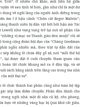
c Trời”. Ở nhiều chỗ khác, mối liên hệ giữa
ruyện về sau tinh tế hơn, gần như chỉ là một dư
h dung về ngôi làng của người Anh-điêng trong
iến âm ỉ ở hậu cảnh “Chôn cất Roger Malvin”;
hàng thanh niên bị dằn vặt bởi hối hận mà Tác
ừ Lowell như vang vọng trở lại nơi số phận của
“những vị mục sư Thanh giáo đen muội” rồi sẽ
ủ trong cộng đoàn bội đạo của “Chàng Goodman
hải ngẫu nhiên mà, theo trật tự dẫn dắt của
c xép khổng lồ chứa đầy gỗ xẻ, nơi “mỗi thế hệ
i”, lại được đặt ở cuối chuyến tham quan căn
y hoàn tất chiếc khung mở ra ở đầu tập, và sẽ
cuối sách bằng sảnh trên tầng cao trong tòa nhà
 của một Đại sư”.
c tổ chức thành hai phần cũng như toàn bộ tập
n gác xép làm điểm chuyển. Phần đầu dành cho
 trong ngôi nhà: một di sản cũ kỹ, rêu phong,
ứa hẹn về những vàng bạc bị Quá khứ cất giấu.