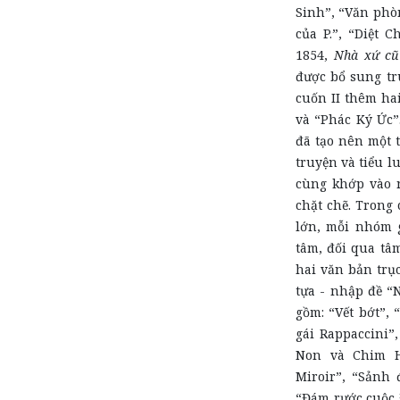
Sinh”, “Văn phò
của P.”, “Diệt 
1854,
Nhà xứ c
được bổ sung tr
cuốn II thêm ha
và “Phác Ký Ức”
đã tạo nên một 
truyện và tiểu l
cùng khớp vào 
chặt chẽ. Trong 
lớn, mỗi nhóm 
tâm, đối qua tâ
hai văn bản trụ
tựa - nhập đề “
gồm: “Vết bớt”,
gái Rappaccini”,
Non và Chim H
Miroir”, “Sảnh
“Đám rước cuộc Đ