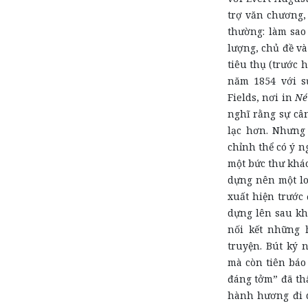
trợ văn chương,
thường: làm sao
lượng, chủ đề và
tiêu thụ (trước 
năm 1854 với sự
Fields, nơi in
Né
nghĩ rằng sự câ
lạc hơn. Nhưng
chỉnh thể có ý n
một bức thư khá
dựng nên một lo
xuất hiện trước 
dựng lên sau khi
nối kết những 
truyện. Bút ký 
mà còn tiên báo 
đáng tởm” đã th
hành hương đi q