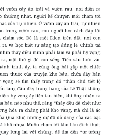
với vườn cây ăn trái và vườn rau, nơi diễn ra
o thường nhật, người kể chuyện mới chạm tới
hác của Tự nhiên. Ở vườn cây ăn trái, Tự nhiên
òn trong vườn rau, con người học cách đáp lời
 chăm sóc. Đó là một Eden trên đất, nơi con
 ra và học biết sự sáng tạo đúng lẽ. Chính tại
nhìn thấy điều mình phải làm và phải hy vọng:
m ra, một thứ gì đó còn
sống
. Tiến sâu hơn vào
ành trình ấy, ta cùng ông bắt gặp một chiếc
quen thuộc của truyện kho báu, chứa đầy bản
 vọng sẽ tìm thấy trong đó “thần chú tiết lộ
n tàng đâu đây trong hang của Lẽ Thật không
niềm hy vọng ấy liền tan biến, khi ông nhận ra
ủa báu nào như thế, rằng “thảy đều đã chết như
ơng hóa ra chẳng phải kho vàng, mà chỉ là áo
ủa Quá khứ, những dự đồ dở dang của các bậc
đã khô nhựa. Muốn chạm tới kho báu đích thực,
uay lưng lại với chúng, để tìm đến “tư tưởng