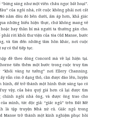
ể “bừng sáng như một viên châu ngọc bất hoại”.
đầu” của ngôi nhà, rốt cuộc không phải nơi cất
 Nó nằm đâu đó bên dưới, ấm áp hơn, khả giác
qua những biểu hiện thực, chứ không mang vẻ
 hoặc hay thần bí mà người ta thường gán cho.
ể phải rời khỏi thư viện của tòa Old Manse, bước
ng, và tìm đến những tâm hồn khác, nơi cuộc
 sự có thể tiếp tục.
ập đề theo dòng Concord mà về lại hiện tại.
horne tiến thêm một bước trong cuộc truy tìm
 “khối vàng tư tưởng” nơi Ellery Channing.
ấy vẫn còn ở dạng thô, cần được đào lên, luyện
h hình, để trở thành một hình thức sáng tạo có
Tuy vậy, của báu quý giá hơn cả lại được tìm
g chính ngôi nhà ông, và được ông trao cho
của mình, tức độc giả: “giấc ngủ” trên Đất Mê
h là tập truyện Nhà xứ cũ. Giấc ngủ trong
ld Manse trở thành một kinh nghiệm phục hồi