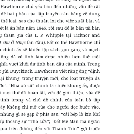
 Hawthorne chủ yếu bàn đến những vấn đề rất
 để hai phần của tập truyện cân bằng về dung
 thể loại, sao cho thuận lợi cho việc xuất bản và
hết là ấn bản năm 1846, rồi sau đó là bản tái bản
 tham gia của E. P. Whipple tại Ticknor and
t chữ Ô Nhục
lần đầu). Rất có thể Hawthorne chỉ
n chỉnh ấy sẽ khiến tập sách gọn gàng và mạch
 ông đã vô tình làm được nhiều hơn thế: một
ghĩa vượt khỏi dự tính ban đầu của mình. Trong
c gửi Duyckinck, Hawthorne viết rằng ông “định
ại khung, trong truyện mới, cho loạt truyện đã
đó”. “Nhà xứ cũ” chính là chiếc khung ấy, được
 mọi thứ đã hoàn tất, vừa để giới thiệu, vừa để
hình tượng và chủ đề chính của toàn bộ tập
này không chỉ mở cửa cho người đọc bước vào,
những gì sẽ gặp ở phía sau: “cái bếp lò kín khí
ấp thoáng sự “Thờ Lửa”; “Đất Mê Man mà người
ua trên đường đến với Thành Trời” gợi trước