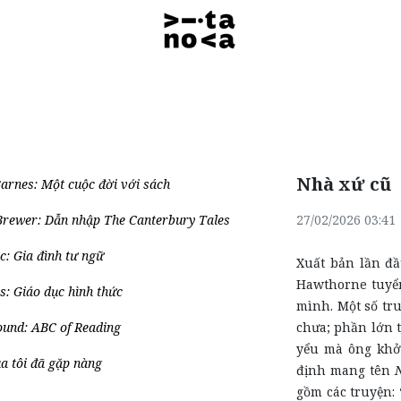
Nhà xứ cũ
Barnes: Một cuộc đời với sách
Brewer: Dẫn nhập The Canterbury Tales
27/02/2026 03:41
c: Gia đình tư ngữ
Xuất bản lần đ
Hawthorne tuyển
: Giáo dục hình thức
mình. Một số tru
ound: ABC of Reading
chưa; phần lớn 
yểu mà ông khởi
a tôi đã gặp nàng
định mang tên
gồm các truyện: