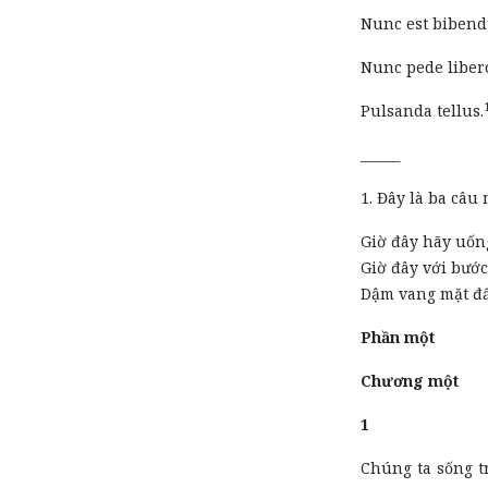
Nunc est biben
Nunc pede liber
Pulsanda tellus.
______
1. Đây là ba câ
Giờ đây hãy uốn
Giờ đây với bước
Dậm vang mặt đấ
Phần một
Chương một
1
Chúng ta sống t