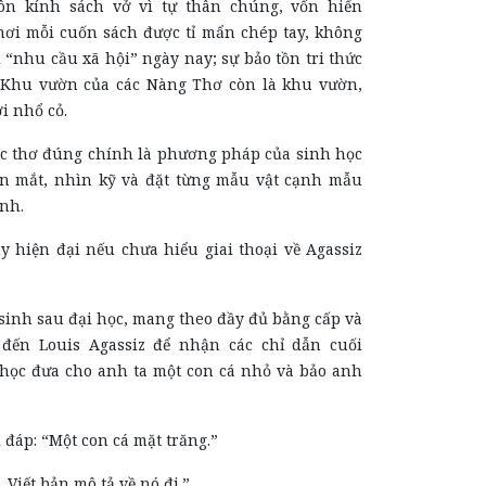
ôn kính sách vở vì tự thân chúng, vốn hiển
nơi
mỗi cuốn sách được tỉ mẩn chép tay, không
“nhu cầu xã hội” ngày nay; sự bảo tồn tri thức
 Khu vườn của các Nàng Thơ còn là khu vườn,
i nhổ cỏ.
 thơ đúng chính là phương pháp của sinh học
ận mắt, nhìn kỹ và đặt từng mẫu vật cạnh mẫu
ánh.
y hiện đại nếu chưa hiểu giai thoại về Agassiz
sinh sau đại học, mang theo đầy đủ bằng cấp và
 đến Louis Agassiz để nhận
các
chỉ dẫn cuối
học đưa cho anh ta một con cá nhỏ và bảo anh
đáp: “Một con cá mặt trăng.”
. Viết bản mô tả về nó đi.”