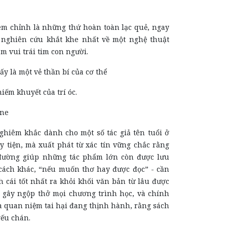
êm chỉnh là những thứ hoàn toàn lạc quẻ, ngay
 nghiên cứu khắt khe nhất về một nghệ thuật
àm vui trái tim con người.
y là một vẻ thần bí của cơ thể
ếm khuyết của trí óc.
rne
nghiêm khắc dành cho một số tác giả tên tuổi ở
y tiện, mà xuất phát từ xác tín vững chắc rằng
 đường giúp những tác phẩm lớn còn được lưu
cách khác, “nếu muốn thơ hay được đọc” - cần
ch cái tốt nhất ra khỏi khối văn bản từ lâu được
, gây ngộ
p
thở mọi chương trình học, và chính
a quan niệm tai hại đang thịnh hành, rằng sách
 yếu chán.