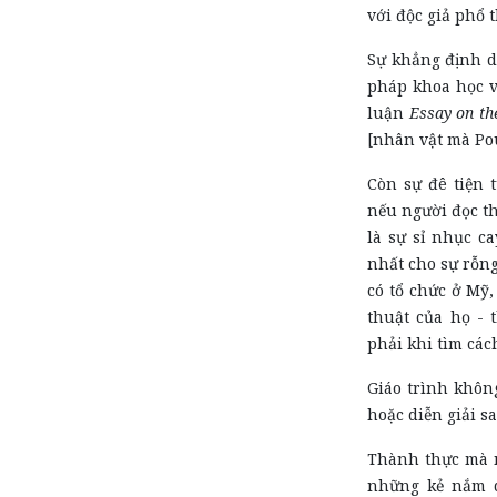
với độc giả phổ 
Sự khẳng định d
pháp khoa học v
luận
Essay on th
[nhân vật mà Po
Còn sự đê tiện t
nếu người đọc th
là sự sỉ nhục c
nhất cho sự rỗng
có tổ chức ở Mỹ,
thuật của họ - t
phải khi tìm cách
Giáo trình không
hoặc diễn giải s
Thành thực mà n
những kẻ nắm q