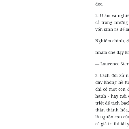
đọc.
2. U ám và nghi
cả trong những
vốn sinh ra để l
Nghiêm chỉnh, đấ
nhằm che đậy khi
— Laurence Ste
3. Cách đối xử 
đây không hề tù
chỉ có một con
hành - hay nói 
triệt để tách bạ
thần thánh h
óa
là nguồn cơn củ
có giá trị thì tất