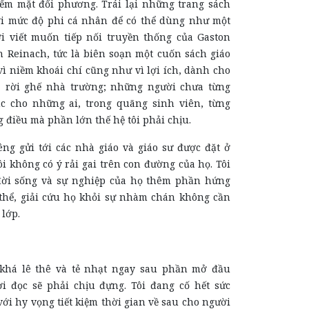
iểm mặt đối phương. Trái lại những trang sách
ới mức độ phi cá nhân để có thể dùng như một
ời viết muốn tiếp nối truyền thống của Gaston
n Reinach, tức là biên soạn một cuốn sách giáo
vì niềm khoái chí cũng như vì lợi ích, dành cho
 rời ghế nhà trường; những người chưa từng
c cho những ai, trong quãng sinh viên, từng
điều mà phần lớn thế hệ tôi phải chịu.
êng gửi tới các nhà giáo và giáo sư được đặt ở
ôi không có ý rải gai trên con đường của họ. Tôi
đời sống và sự nghiệp của họ thêm phần hứng
 thể, giải cứu họ khỏi sự nhàm chán không cần
 lớp.
 khá lê thê và tẻ nhạt ngay sau phần mở đầu
i đọc sẽ phải chịu đựng. Tôi đang cố hết sức
ới hy vọng tiết kiệm thời gian về sau cho người