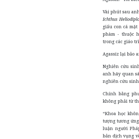
Vài phút sau anh
Ichthus Heliodipl
giấu con cá mặt
phàm - thuộc 
trong các giáo t
Agassiz lại bảo 
Nghiên cứu sinh
anh hãy quan sá
nghiên cứu sinh 
Chính bằng phư
không phải từ th
“Khoa học không
tượng tương ứng
luận người Pháp
bản dịch vụng v