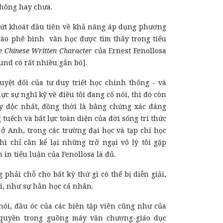
thông hay chưa.
ứt khoát đầu tiên về khả năng áp dụng phương
ào phê bình văn học được tìm thấy trong tiểu
e Chinese Written Character
của Ernest Fenollosa
und có rất nhiều gắn bó]
.
uyệt đối của tư duy triết học chính thống - và
ực sự nghĩ kỹ về điều tôi đang cố nói, thì đó còn
ay độc nhất, đồng thời là bằng chứng xác đáng
 tuếch và bất lực toàn diện của đời sống trí thức
 ở Anh, trong các trường đại học và tạp chí học
hì chỉ cần kể lại những trở ngại vô lý tôi gặp
 in tiểu luận của Fenollosa là đủ.
 phải chỗ cho bất kỳ thứ gì có thể bị diễn giải,
ai, như sự hằn học cá nhân.
ói, đầu óc của các biên tập viên cũng như của
uyền trong guồng máy văn chương-giáo dục