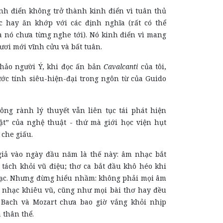
nh điển không trở thành kinh điển vì tuân thủ
úc hay ăn khớp với
các
định nghĩa (rất có thể
a nó chưa từng nghe tới). Nó kinh điển vì mang
ươi mới vĩnh cửu và bất tuân.
hảo người Ý, khi đọc ấn bản
Cavalcanti
của tôi,
ước tính siêu-hiện-đại trong ngôn từ của Guido
ông rành lý thuyết vẫn liên tục tái phát hiện
t” của nghệ thuật - thứ mà giới học viện hụt
 che giấu.
 giả vào ngày đầu năm là thế này: âm nhạc bắt
 tách khỏi vũ điệu; thơ ca bắt đầu khô héo khi
ạc. Nhưng đừng hiểu nhầm: không phải mọi âm
 nhạc khiêu vũ, cũng như mọi bài thơ hay đều
. Bach và Mozart chưa bao giờ vắng khỏi nhịp
 thân thể.