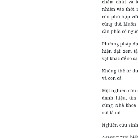
chăm chút và t
nhiên
vào
thời
còn phù hợp với 
cũng thế. Muốn
cần phải có ngườ
Phương pháp đọc
hiện đại: xem t
vật khác để so s
Không thể tư du
và con cá:
Một nghiên cứu 
danh hiệu, tìm
cùng. Nhà khoa 
mô tả nó.
Nghiên cứu sinh 
Agassiz: “Tôi biết