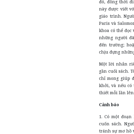
đó, đồng thời đ
này được viết v
giáo trình. Ngư
Paris và Salomo
khoa có thể đọc 
những người đã
đến trường; hoặ
chịu đựng những 
Một lời nhắn ri
gần cuối sách. T
chỉ mong giúp 
khởi, và nếu có
thiết mỗi lần lên
Cảnh báo
1. Có một đoạn
cuốn sách. Ngườ
tránh sự mơ hồ v