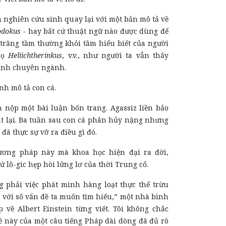
 nghiên cứu sinh quay lại với một bản mô tả về
odokus
- hay bất cứ thuật ngữ nào được dùng để
 trăng tầm thường khỏi tầm hiểu biết của người
họ
Heliichtherinkus
, v.v., như người ta vẫn thấy
rình chuyên ngành.
anh mô tả con cá.
 nộp một bài luận bốn trang. Agassiz liền bảo
t lại. Ba tuần sau con cá phân hủy nặng nhưng
đã thực sự vỡ ra điều gì đó.
ơng pháp này mà khoa học hiện đại ra đời,
ứ lô-gic hẹp hòi lửng lơ của thời
T
rung cổ.
 phải việc phát minh hàng loạt thực thể trừu
 với số vấn đề ta muốn tìm hiểu,” một nhà bình
 về Albert Einstein từng viết. Tôi không chắc
ề này của một câu tiếng Pháp dài dòng đã đủ rõ