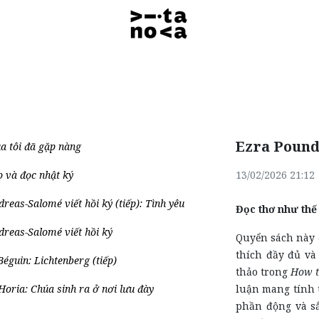
Ezra Pound
a tôi đã gặp nàng
 và đọc nhật ký
13/02/2026 21:12
reas-Salomé viết hồi ký (tiếp): Tình yêu
Đọc thơ như thế
reas-Salomé viết hồi ký
Quyển sách này 
thích đầy đủ v
Béguin: Lichtenberg (tiếp)
thảo trong
How t
 Horia: Chúa sinh ra ở nơi lưu đày
luận mang tính 
phần động và sắ