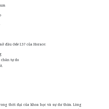
dum
o
1
u mở đầu
Ode
I.37 của Horace:
g
 chân tự do
t.
rong thời đại của khoa học và sự dư thừa. Lòng